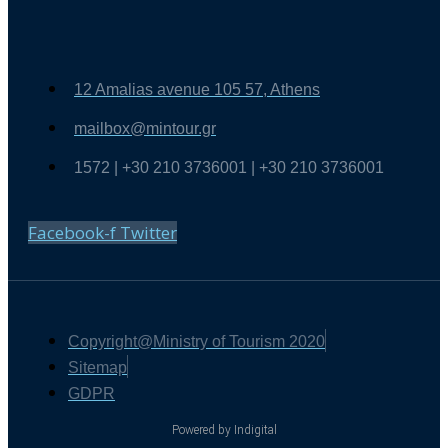
12 Amalias avenue 105 57, Athens
mailbox@mintour.gr
1572 | +30 210 3736001 | +30 210 3736001
Facebook-f
Twitter
Copyright@Ministry of Tourism 2020
Sitemap
GDPR
Powered by Indigital