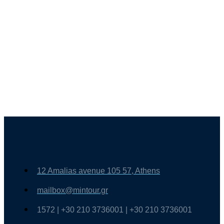
12 Amalias avenue 105 57, Athens
mailbox@mintour.gr
1572 | +30 210 3736001 | +30 210 3736001