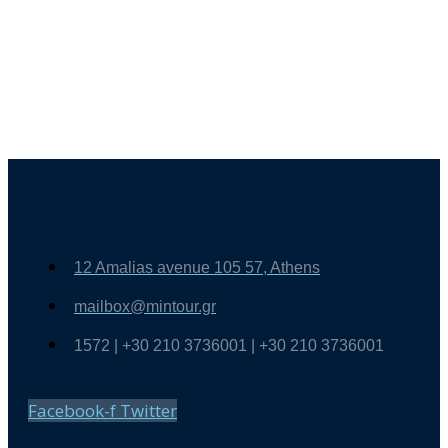
12 Amalias avenue 105 57, Athens
mailbox@mintour.gr
1572 | +30 210 3736001 | +30 210 3736001
Facebook-f
Twitter