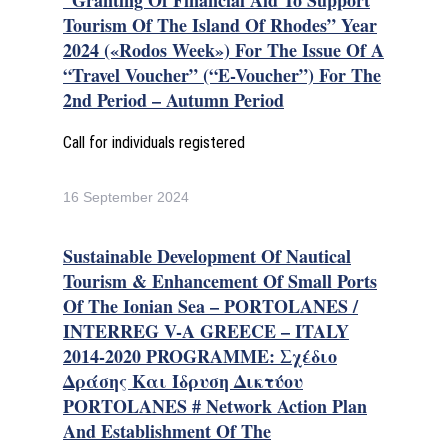
“Granting Of Financial Aid To Support
Tourism Of The Island Of Rhodes” Year
2024 («Rodos Week») For The Issue Of A
“Travel Voucher” (“e-Voucher”) For The
2nd Period – Autumn Period
Call for individuals registered
16 September 2024
Sustainable Development Of Nautical
Tourism & Enhancement Of Small Ports
Of The Ionian Sea – PORTOLANES /
INTERREG V-A GREECE – ITALY
2014-2020 PROGRAMME: Σχέδιο
Δράσης Και Ίδρυση Δικτύου
PORTOLANES # Network Action Plan
And Establishment Of The