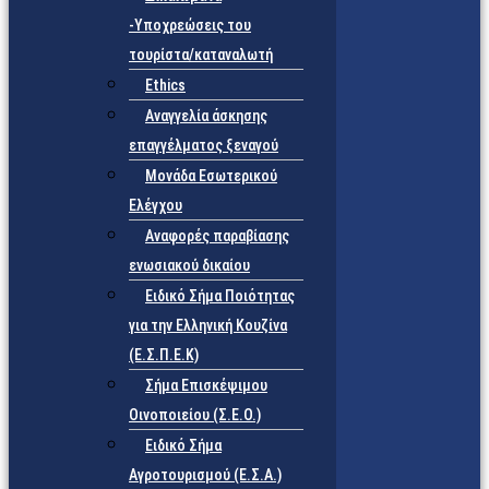
-Υποχρεώσεις του
τουρίστα/καταναλωτή
Ethics
Αναγγελία άσκησης
επαγγέλματος ξεναγού
Μονάδα Εσωτερικού
Ελέγχου
Αναφορές παραβίασης
ενωσιακού δικαίου
Ειδικό Σήμα Ποιότητας
για την Ελληνική Κουζίνα
(Ε.Σ.Π.Ε.Κ)
Σήμα Επισκέψιμου
Οινοποιείου (Σ.Ε.Ο.)
Ειδικό Σήμα
Αγροτουρισμού (Ε.Σ.Α.)