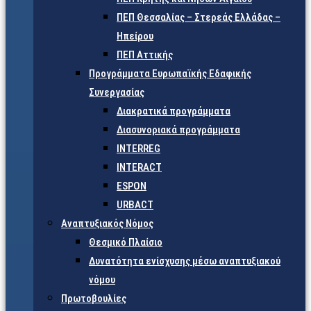
ΠΕΠ Θεσσαλίας – Στερεάς Ελλάδας –
Ηπείρου
ΠΕΠ Αττικής
Προγράμματα Ευρωπαϊκής Εδαφικής
Συνεργασίας
Διακρατικά προγράμματα
Διασυνοριακά προγράμματα
INTERREG
INTERACT
ESPON
URBACT
Αναπτυξιακός Νόμος
Θεσμικό Πλαίσιο
Δυνατότητα ενίσχυσης μέσω αναπτυξιακού
νόμου
Πρωτοβουλίες