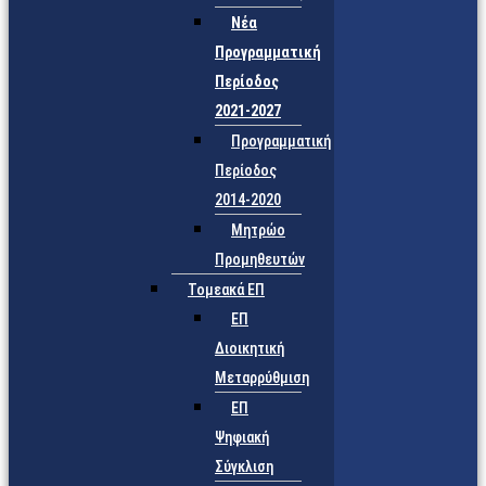
Νέα
Προγραμματική
Περίοδος
2021-2027
Προγραμματική
Περίοδος
2014-2020
Μητρώο
Προμηθευτών
Τομεακά ΕΠ
ΕΠ
Διοικητική
Μεταρρύθμιση
ΕΠ
Ψηφιακή
Σύγκλιση