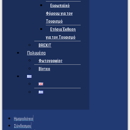
Ευρωπαϊκό
Φόρουμ για τον
Τουρισμό
Ετήσια Έκθεση
για τον Τουρισμό
BREXIT
Πολυμέσα
Φωτογραφίες
Βίντεο
Ημερολόγιο
Σύνδεσμοι