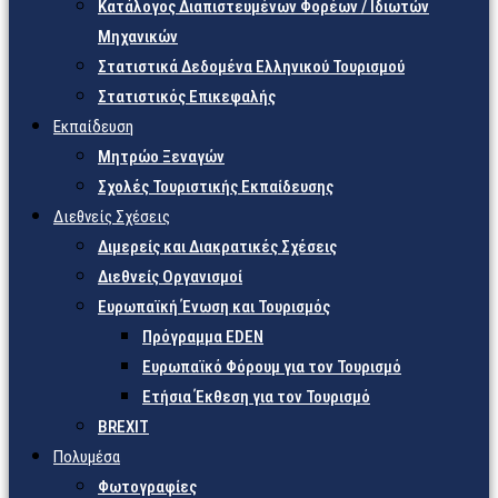
Κατάλογος Διαπιστευμένων Φορέων / Ιδιωτών
Μηχανικών
Στατιστικά Δεδομένα Ελληνικού Τουρισμού
Στατιστικός Επικεφαλής
Εκπαίδευση
Μητρώο Ξεναγών
Σχολές Τουριστικής Εκπαίδευσης
Διεθνείς Σχέσεις
Διμερείς και Διακρατικές Σχέσεις
Διεθνείς Οργανισμοί
Ευρωπαϊκή Ένωση και Τουρισμός
Πρόγραμμα EDEN
Ευρωπαϊκό Φόρουμ για τον Τουρισμό
Ετήσια Έκθεση για τον Τουρισμό
BREXIT
Πολυμέσα
Φωτογραφίες