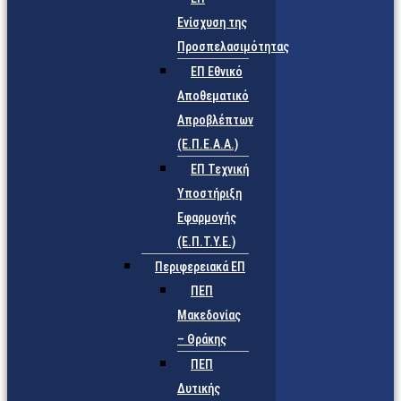
Ενίσχυση της
Προσπελασιμότητας
ΕΠ Εθνικό
Αποθεματικό
Απροβλέπτων
(Ε.Π.Ε.Α.Α.)
ΕΠ Τεχνική
Υποστήριξη
Εφαρμογής
(Ε.Π.Τ.Υ.Ε.)
Περιφερειακά ΕΠ
ΠΕΠ
Μακεδονίας
– Θράκης
ΠΕΠ
Δυτικής