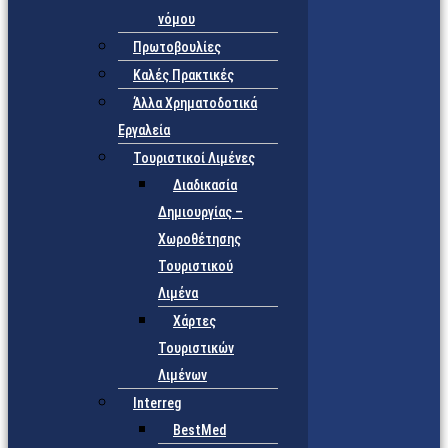
νόμου
Πρωτοβουλίες
Καλές Πρακτικές
Άλλα Χρηματοδοτικά
Εργαλεία
Τουριστικοί Λιμένες
Διαδικασία
Δημιουργίας –
Χωροθέτησης
Τουριστικού
Λιμένα
Χάρτες
Τουριστικών
Λιμένων
Interreg
BestMed