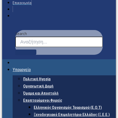
Επικοινωνία
Search
Υπουργείο
Πολιτική Ηγεσία
Οργανωτική Δομή
Όραμα και Αποστολή
Εποπτευόμενοι Φορείς
Eλληνικός Οργανισμός Τουρισμού (Ε.Ο.Τ)
Ξενοδοχειακό Επιμελητήριο Ελλάδος (Ξ.Ε.Ε.)