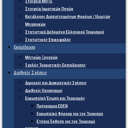
Στοιχεία ΜΗΤΕ
Στοιχεία Ιαματικών Πηγών
Κατάλογος Διαπιστευμένων Φορέων / Ιδιωτών
Μηχανικών
Στατιστικά Δεδομένα Ελληνικού Τουρισμού
Στατιστικός Επικεφαλής
Εκπαίδευση
Μητρώο Ξεναγών
Σχολές Τουριστικής Εκπαίδευσης
Διεθνείς Σχέσεις
Διμερείς και Διακρατικές Σχέσεις
Διεθνείς Οργανισμοί
Ευρωπαϊκή Ένωση και Τουρισμός
Πρόγραμμα EDEN
Ευρωπαϊκό Φόρουμ για τον Τουρισμό
Ετήσια Έκθεση για τον Τουρισμό