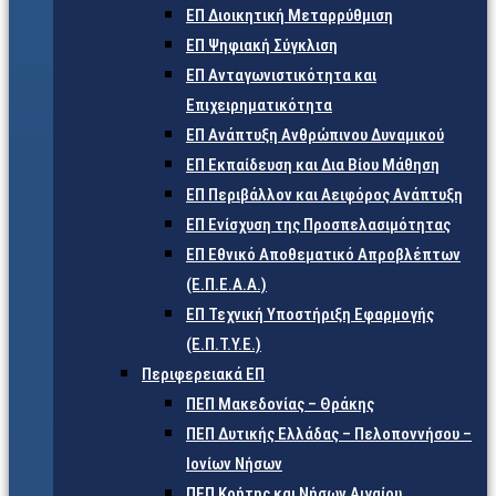
ΕΠ Διοικητική Μεταρρύθμιση
ΕΠ Ψηφιακή Σύγκλιση
ΕΠ Ανταγωνιστικότητα και
Επιχειρηματικότητα
ΕΠ Ανάπτυξη Ανθρώπινου Δυναμικού
ΕΠ Εκπαίδευση και Δια Βίου Μάθηση
ΕΠ Περιβάλλον και Αειφόρος Ανάπτυξη
ΕΠ Ενίσχυση της Προσπελασιμότητας
ΕΠ Εθνικό Αποθεματικό Απροβλέπτων
(Ε.Π.Ε.Α.Α.)
ΕΠ Τεχνική Υποστήριξη Εφαρμογής
(Ε.Π.Τ.Υ.Ε.)
Περιφερειακά ΕΠ
ΠΕΠ Μακεδονίας – Θράκης
ΠΕΠ Δυτικής Ελλάδας – Πελοποννήσου –
Ιονίων Νήσων
ΠΕΠ Κρήτης και Νήσων Αιγαίου