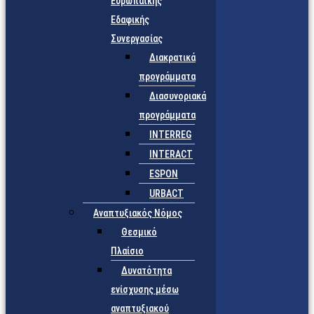
Ευρωπαϊκής
Εδαφικής
Συνεργασίας
Διακρατικά
προγράμματα
Διασυνοριακά
προγράμματα
INTERREG
INTERACT
ESPON
URBACT
Αναπτυξιακός Νόμος
Θεσμικό
Πλαίσιο
Δυνατότητα
ενίσχυσης μέσω
αναπτυξιακού