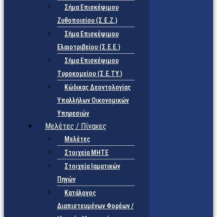
Σήμα Επισκέψιμου
Ζυθοποιείου (Σ.Ε.Ζ.)
Σήμα Επισκέψιμου
Ελαιοτριβείου (Σ.Ε.Ε.)
Σήμα Επισκέψιμου
Τυροκομείου (Σ.Ε.TY.)
Κώδικας Δεοντολογίας
Υπαλλήλων Οικονομικών
Υπηρεσιών
Μελέτες / Πίνακες
Μελέτες
Στοιχεία ΜΗΤΕ
Στοιχεία Ιαματικών
Πηγών
Κατάλογος
Διαπιστευμένων Φορέων /