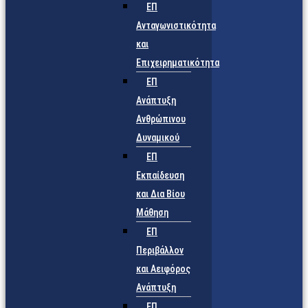
ΕΠ
Ανταγωνιστικότητα
και
Επιχειρηματικότητα
ΕΠ
Ανάπτυξη
Ανθρώπινου
Δυναμικού
ΕΠ
Εκπαίδευση
και Δια Βίου
Μάθηση
ΕΠ
Περιβάλλον
και Αειφόρος
Ανάπτυξη
ΕΠ