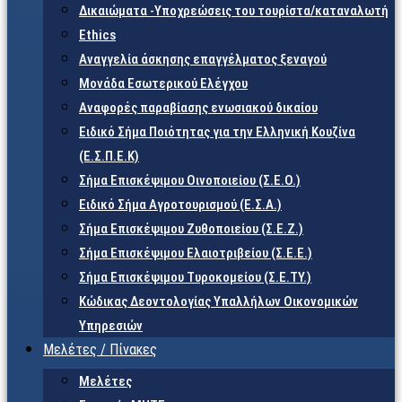
Δικαιώματα -Υποχρεώσεις του τουρίστα/καταναλωτή
Ethics
Αναγγελία άσκησης επαγγέλματος ξεναγού
Μονάδα Εσωτερικού Ελέγχου
Αναφορές παραβίασης ενωσιακού δικαίου
Ειδικό Σήμα Ποιότητας για την Ελληνική Κουζίνα
(Ε.Σ.Π.Ε.Κ)
Σήμα Επισκέψιμου Οινοποιείου (Σ.Ε.Ο.)
Ειδικό Σήμα Αγροτουρισμού (Ε.Σ.Α.)
Σήμα Επισκέψιμου Ζυθοποιείου (Σ.Ε.Ζ.)
Σήμα Επισκέψιμου Ελαιοτριβείου (Σ.Ε.Ε.)
Σήμα Επισκέψιμου Τυροκομείου (Σ.Ε.TY.)
Κώδικας Δεοντολογίας Υπαλλήλων Οικονομικών
Υπηρεσιών
Μελέτες / Πίνακες
Μελέτες