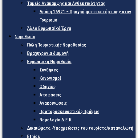
Ταμείο Ανάκαμψης και Ανθεκτικότητας
Δράση 16921 – Προγράμματα κατάρτισης στον
Τουρισμό
Άλλα Ευρωπαϊκά Έργα
Νομοθεσία
Πύλη Τουριστικής Νομοθεσίας
Βραχυχρόνια διαμονή
Ευρωπαϊκή Νομοθεσία
Συνθήκες
Κανονισμοί
Οδηγίες
Αποφάσεις
Ανακοινώσεις
Προπαρασκευαστικές Πράξεις
Νομολογία Δ.Ε.Κ.
Δικαιώματα -Υποχρεώσεις του τουρίστα/καταναλωτή
Ethics