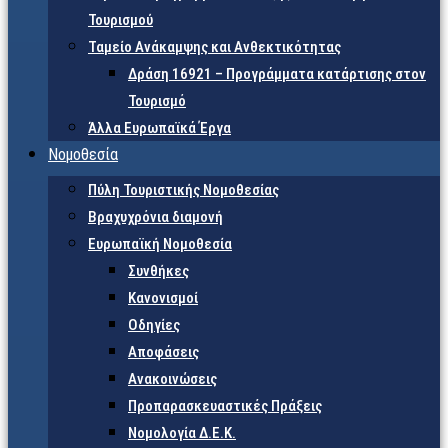
Τουρισμού
Ταμείο Ανάκαμψης και Ανθεκτικότητας
Δράση 16921 – Προγράμματα κατάρτισης στον
Τουρισμό
Άλλα Ευρωπαϊκά Έργα
Νομοθεσία
Πύλη Τουριστικής Νομοθεσίας
Βραχυχρόνια διαμονή
Ευρωπαϊκή Νομοθεσία
Συνθήκες
Κανονισμοί
Οδηγίες
Αποφάσεις
Ανακοινώσεις
Προπαρασκευαστικές Πράξεις
Νομολογία Δ.Ε.Κ.