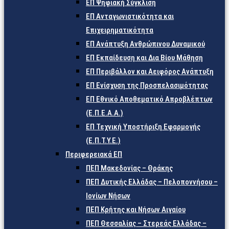
ΕΠ Ψηφιακή Σύγκλιση
ΕΠ Ανταγωνιστικότητα και
Επιχειρηματικότητα
ΕΠ Ανάπτυξη Ανθρώπινου Δυναμικού
ΕΠ Εκπαίδευση και Δια Βίου Μάθηση
ΕΠ Περιβάλλον και Αειφόρος Ανάπτυξη
ΕΠ Ενίσχυση της Προσπελασιμότητας
ΕΠ Εθνικό Αποθεματικό Απροβλέπτων
(Ε.Π.Ε.Α.Α.)
ΕΠ Τεχνική Υποστήριξη Εφαρμογής
(Ε.Π.Τ.Υ.Ε.)
Περιφερειακά ΕΠ
ΠΕΠ Μακεδονίας – Θράκης
ΠΕΠ Δυτικής Ελλάδας – Πελοποννήσου –
Ιονίων Νήσων
ΠΕΠ Κρήτης και Νήσων Αιγαίου
ΠΕΠ Θεσσαλίας – Στερεάς Ελλάδας –