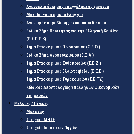
Αναγγελία άσκησης επαγγέλματος ξεναγού
Μονάδα Εσωτερικού Ελέγχου
Αναφορές παραβίασης ενωσιακού δικαίου
Ειδικό Σήμα Ποιότητας για την Ελληνική Κουζίνα
(Ε.Σ.Π.Ε.Κ)
Σήμα Επισκέψιμου Οινοποιείου (Σ.Ε.Ο.)
Ειδικό Σήμα Αγροτουρισμού (Ε.Σ.Α.)
Σήμα Επισκέψιμου Ζυθοποιείου (Σ.Ε.Ζ.)
Σήμα Επισκέψιμου Ελαιοτριβείου (Σ.Ε.Ε.)
Σήμα Επισκέψιμου Τυροκομείου (Σ.Ε.TY.)
Κώδικας Δεοντολογίας Υπαλλήλων Οικονομικών
Υπηρεσιών
Μελέτες / Πίνακες
Μελέτες
Στοιχεία ΜΗΤΕ
Στοιχεία Ιαματικών Πηγών