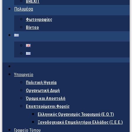
BREXIT
Πολυμέσα
Φωτογραφίες
Βίντεο
Υπουργείο
Πολιτική Ηγεσία
Οργανωτική Δομή
Όραμα και Αποστολή
Εποπτευόμενοι Φορείς
Eλληνικός Οργανισμός Τουρισμού (Ε.Ο.Τ)
Ξενοδοχειακό Επιμελητήριο Ελλάδος (Ξ.Ε.Ε.)
Γραφείο Τύπου