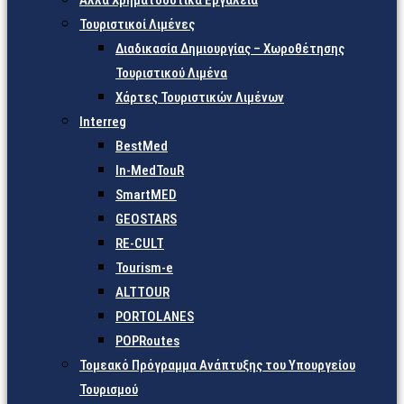
Άλλα Χρηματοδοτικά Εργαλεία
Τουριστικοί Λιμένες
Διαδικασία Δημιουργίας – Χωροθέτησης
Τουριστικού Λιμένα
Χάρτες Τουριστικών Λιμένων
Interreg
BestMed
In-MedTouR
SmartMED
GEOSTARS
RE-CULT
Tourism-e
ALTTOUR
PORTOLANES
POPRoutes
Τομεακό Πρόγραμμα Ανάπτυξης του Υπουργείου
Τουρισμού