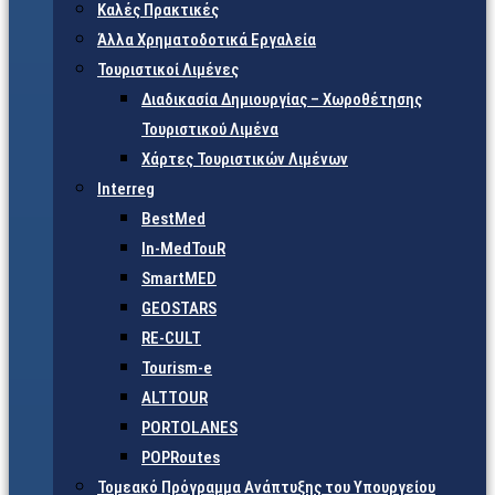
Καλές Πρακτικές
Άλλα Χρηματοδοτικά Εργαλεία
Τουριστικοί Λιμένες
Διαδικασία Δημιουργίας – Χωροθέτησης
Τουριστικού Λιμένα
Χάρτες Τουριστικών Λιμένων
Interreg
BestMed
In-MedTouR
SmartMED
GEOSTARS
RE-CULT
Tourism-e
ALTTOUR
PORTOLANES
POPRoutes
Τομεακό Πρόγραμμα Ανάπτυξης του Υπουργείου