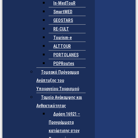
In-MedTouR
SmartMED
GEOSTARS
RE-CULT
Tourism-e
ALTTOUR
PORTOLANES
POPRoutes
Τομεακό Πρόγραμμα
Ανάπτυξης του
Υπουργείου Τουρισμού
Ταμείο Ανάκαμψης και
Ανθεκτικότητας
Δράση 16921 –
Προγράμματα
κατάρτισης στον