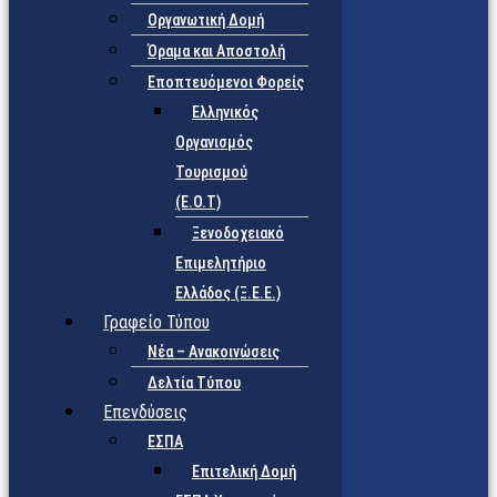
Οργανωτική Δομή
Όραμα και Αποστολή
Εποπτευόμενοι Φορείς
Eλληνικός
Οργανισμός
Τουρισμού
(Ε.Ο.Τ)
Ξενοδοχειακό
Επιμελητήριο
Ελλάδος (Ξ.Ε.Ε.)
Γραφείο Τύπου
Νέα – Ανακοινώσεις
Δελτία Τύπου
Επενδύσεις
ΕΣΠΑ
Επιτελική Δομή