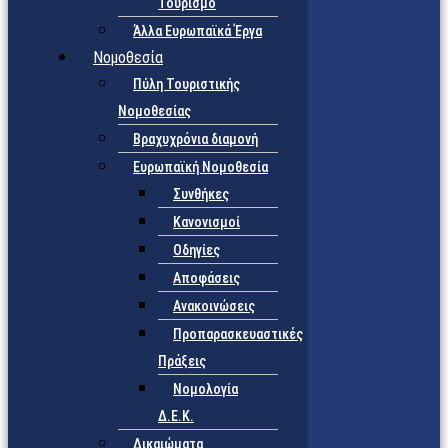
Τουρισμό
Άλλα Ευρωπαϊκά Έργα
Νομοθεσία
Πύλη Τουριστικής
Νομοθεσίας
Βραχυχρόνια διαμονή
Ευρωπαϊκή Νομοθεσία
Συνθήκες
Κανονισμοί
Οδηγίες
Αποφάσεις
Ανακοινώσεις
Προπαρασκευαστικές
Πράξεις
Νομολογία
Δ.Ε.Κ.
Δικαιώματα