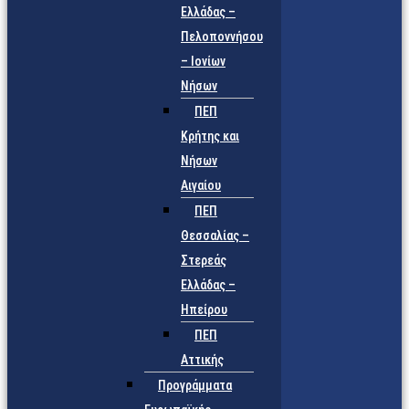
Ελλάδας –
Πελοποννήσου
– Ιονίων
Νήσων
ΠΕΠ
Κρήτης και
Νήσων
Αιγαίου
ΠΕΠ
Θεσσαλίας –
Στερεάς
Ελλάδας –
Ηπείρου
ΠΕΠ
Αττικής
Προγράμματα