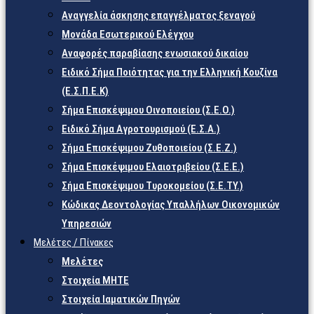
Αναγγελία άσκησης επαγγέλματος ξεναγού
Μονάδα Εσωτερικού Ελέγχου
Αναφορές παραβίασης ενωσιακού δικαίου
Ειδικό Σήμα Ποιότητας για την Ελληνική Κουζίνα
(Ε.Σ.Π.Ε.Κ)
Σήμα Επισκέψιμου Οινοποιείου (Σ.Ε.Ο.)
Ειδικό Σήμα Αγροτουρισμού (Ε.Σ.Α.)
Σήμα Επισκέψιμου Ζυθοποιείου (Σ.Ε.Ζ.)
Σήμα Επισκέψιμου Ελαιοτριβείου (Σ.Ε.Ε.)
Σήμα Επισκέψιμου Τυροκομείου (Σ.Ε.TY.)
Κώδικας Δεοντολογίας Υπαλλήλων Οικονομικών
Υπηρεσιών
Μελέτες / Πίνακες
Μελέτες
Στοιχεία ΜΗΤΕ
Στοιχεία Ιαματικών Πηγών