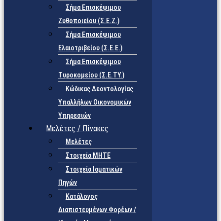
Σήμα Επισκέψιμου
Ζυθοποιείου (Σ.Ε.Ζ.)
Σήμα Επισκέψιμου
Ελαιοτριβείου (Σ.Ε.Ε.)
Σήμα Επισκέψιμου
Τυροκομείου (Σ.Ε.TY.)
Κώδικας Δεοντολογίας
Υπαλλήλων Οικονομικών
Υπηρεσιών
Μελέτες / Πίνακες
Μελέτες
Στοιχεία ΜΗΤΕ
Στοιχεία Ιαματικών
Πηγών
Κατάλογος
Διαπιστευμένων Φορέων /