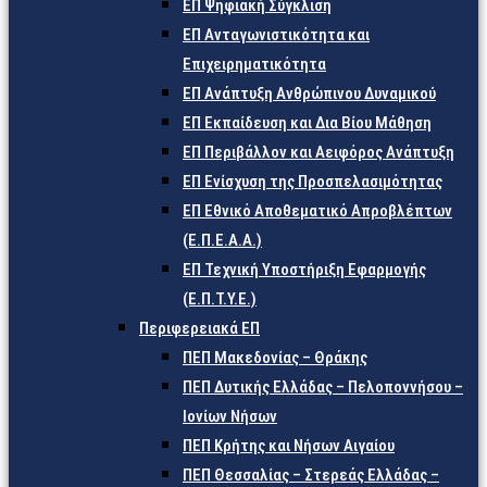
ΕΠ Ψηφιακή Σύγκλιση
ΕΠ Ανταγωνιστικότητα και
Επιχειρηματικότητα
ΕΠ Ανάπτυξη Ανθρώπινου Δυναμικού
ΕΠ Εκπαίδευση και Δια Βίου Μάθηση
ΕΠ Περιβάλλον και Αειφόρος Ανάπτυξη
ΕΠ Ενίσχυση της Προσπελασιμότητας
ΕΠ Εθνικό Αποθεματικό Απροβλέπτων
(Ε.Π.Ε.Α.Α.)
ΕΠ Τεχνική Υποστήριξη Εφαρμογής
(Ε.Π.Τ.Υ.Ε.)
Περιφερειακά ΕΠ
ΠΕΠ Μακεδονίας – Θράκης
ΠΕΠ Δυτικής Ελλάδας – Πελοποννήσου –
Ιονίων Νήσων
ΠΕΠ Κρήτης και Νήσων Αιγαίου
ΠΕΠ Θεσσαλίας – Στερεάς Ελλάδας –