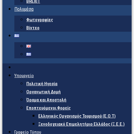
BREXIT
Πολυμέσα
Φωτογραφίες
Βίντεο
Υπουργείο
Πολιτική Ηγεσία
Οργανωτική Δομή
Όραμα και Αποστολή
Εποπτευόμενοι Φορείς
Eλληνικός Οργανισμός Τουρισμού (Ε.Ο.Τ)
Ξενοδοχειακό Επιμελητήριο Ελλάδος (Ξ.Ε.Ε.)
Γραφείο Τύπου