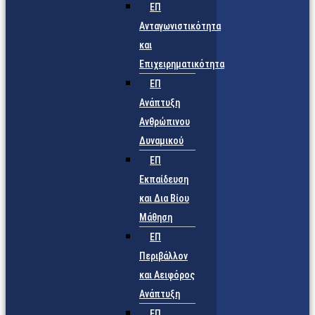
ΕΠ
Ανταγωνιστικότητα
και
Επιχειρηματικότητα
ΕΠ
Ανάπτυξη
Ανθρώπινου
Δυναμικού
ΕΠ
Εκπαίδευση
και Δια Βίου
Μάθηση
ΕΠ
Περιβάλλον
και Αειφόρος
Ανάπτυξη
ΕΠ