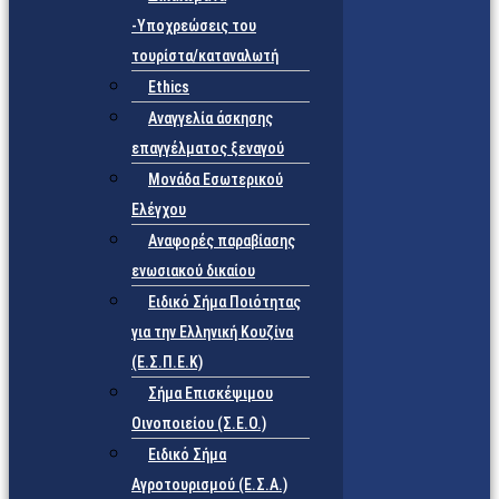
-Υποχρεώσεις του
τουρίστα/καταναλωτή
Ethics
Αναγγελία άσκησης
επαγγέλματος ξεναγού
Μονάδα Εσωτερικού
Ελέγχου
Αναφορές παραβίασης
ενωσιακού δικαίου
Ειδικό Σήμα Ποιότητας
για την Ελληνική Κουζίνα
(Ε.Σ.Π.Ε.Κ)
Σήμα Επισκέψιμου
Οινοποιείου (Σ.Ε.Ο.)
Ειδικό Σήμα
Αγροτουρισμού (Ε.Σ.Α.)