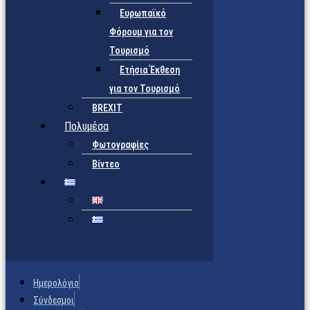
Ευρωπαϊκό
Φόρουμ για τον
Τουρισμό
Ετήσια Έκθεση
για τον Τουρισμό
BREXIT
Πολυμέσα
Φωτογραφίες
Βίντεο
Ημερολόγιο
Σύνδεσμοι