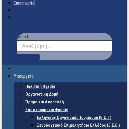
Επικοινωνία
Search
Υπουργείο
Πολιτική Ηγεσία
Οργανωτική Δομή
Όραμα και Αποστολή
Εποπτευόμενοι Φορείς
Eλληνικός Οργανισμός Τουρισμού (Ε.Ο.Τ)
Ξενοδοχειακό Επιμελητήριο Ελλάδος (Ξ.Ε.Ε.)