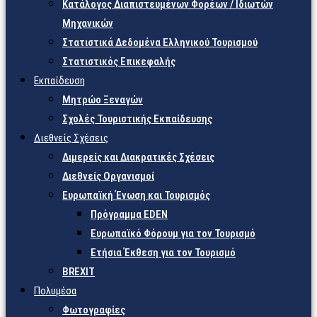
Κατάλογος Διαπιστευμένων Φορέων / Ιδιωτών
Μηχανικών
Στατιστικά Δεδομένα Ελληνικού Τουρισμού
Στατιστικός Επικεφαλής
Εκπαίδευση
Μητρώο Ξεναγών
Σχολές Τουριστικής Εκπαίδευσης
Διεθνείς Σχέσεις
Διμερείς και Διακρατικές Σχέσεις
Διεθνείς Οργανισμοί
Ευρωπαϊκή Ένωση και Τουρισμός
Πρόγραμμα EDEN
Ευρωπαϊκό Φόρουμ για τον Τουρισμό
Ετήσια Έκθεση για τον Τουρισμό
BREXIT
Πολυμέσα
Φωτογραφίες