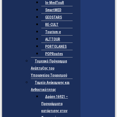
In-MedTouR
SmartMED
GEOSTARS
RE-CULT
Tourism-e
ALTTOUR
PORTOLANES
POPRoutes
Τομεακό Πρόγραμμα
Ανάπτυξης του
Υπουργείου Τουρισμού
Ταμείο Ανάκαμψης και
Ανθεκτικότητας
Δράση 16921 –
Προγράμματα
κατάρτισης στον