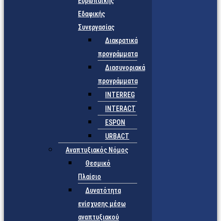
Ευρωπαϊκής
Εδαφικής
Συνεργασίας
Διακρατικά
προγράμματα
Διασυνοριακά
προγράμματα
INTERREG
INTERACT
ESPON
URBACT
Αναπτυξιακός Νόμος
Θεσμικό
Πλαίσιο
Δυνατότητα
ενίσχυσης μέσω
αναπτυξιακού