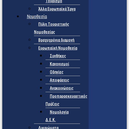
Τουρισμό
Άλλα Ευρωπαϊκά Έργα
Νομοθεσία
Πύλη Τουριστικής
Νομοθεσίας
Βραχυχρόνια διαμονή
Ευρωπαϊκή Νομοθεσία
Συνθήκες
Κανονισμοί
Οδηγίες
Αποφάσεις
Ανακοινώσεις
Προπαρασκευαστικές
Πράξεις
Νομολογία
Δ.Ε.Κ.
Δικαιώματα