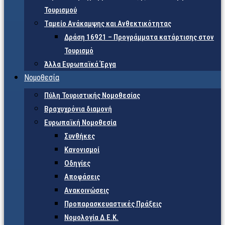
Τουρισμού
Ταμείο Ανάκαμψης και Ανθεκτικότητας
Δράση 16921 – Προγράμματα κατάρτισης στον
Τουρισμό
Άλλα Ευρωπαϊκά Έργα
Νομοθεσία
Πύλη Τουριστικής Νομοθεσίας
Βραχυχρόνια διαμονή
Ευρωπαϊκή Νομοθεσία
Συνθήκες
Κανονισμοί
Οδηγίες
Αποφάσεις
Ανακοινώσεις
Προπαρασκευαστικές Πράξεις
Νομολογία Δ.Ε.Κ.