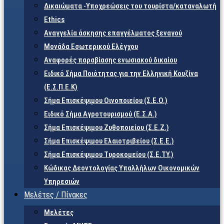
Δικαιώματα -Υποχρεώσεις του τουρίστα/καταναλωτή
Ethics
Αναγγελία άσκησης επαγγέλματος ξεναγού
Μονάδα Εσωτερικού Ελέγχου
Αναφορές παραβίασης ενωσιακού δικαίου
Ειδικό Σήμα Ποιότητας για την Ελληνική Κουζίνα
(Ε.Σ.Π.Ε.Κ)
Σήμα Επισκέψιμου Οινοποιείου (Σ.Ε.Ο.)
Ειδικό Σήμα Αγροτουρισμού (Ε.Σ.Α.)
Σήμα Επισκέψιμου Ζυθοποιείου (Σ.Ε.Ζ.)
Σήμα Επισκέψιμου Ελαιοτριβείου (Σ.Ε.Ε.)
Σήμα Επισκέψιμου Τυροκομείου (Σ.Ε.TY.)
Κώδικας Δεοντολογίας Υπαλλήλων Οικονομικών
Υπηρεσιών
Μελέτες / Πίνακες
Μελέτες