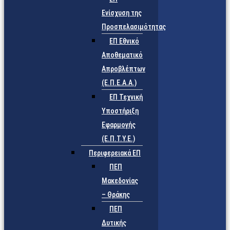
Ενίσχυση της
Προσπελασιμότητας
ΕΠ Εθνικό
Αποθεματικό
Απροβλέπτων
(Ε.Π.Ε.Α.Α.)
ΕΠ Τεχνική
Υποστήριξη
Εφαρμογής
(Ε.Π.Τ.Υ.Ε.)
Περιφερειακά ΕΠ
ΠΕΠ
Μακεδονίας
– Θράκης
ΠΕΠ
Δυτικής