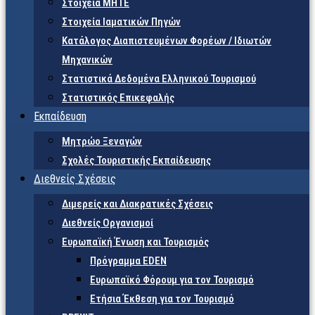
Στοιχεία ΜΗΤΕ
Στοιχεία Ιαματικών Πηγών
Κατάλογος Διαπιστευμένων Φορέων / Ιδιωτών
Μηχανικών
Στατιστικά Δεδομένα Ελληνικού Τουρισμού
Στατιστικός Επικεφαλής
Εκπαίδευση
Μητρώο Ξεναγών
Σχολές Τουριστικής Εκπαίδευσης
Διεθνείς Σχέσεις
Διμερείς και Διακρατικές Σχέσεις
Διεθνείς Οργανισμοί
Ευρωπαϊκή Ένωση και Τουρισμός
Πρόγραμμα EDEN
Ευρωπαϊκό Φόρουμ για τον Τουρισμό
Ετήσια Έκθεση για τον Τουρισμό