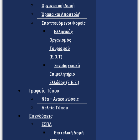
Οργανωτική Δομή
Όραμα και Αποστολή
Εποπτευόμενοι Φορείς
Eλληνικός
Οργανισμός
Τουρισμού
(Ε.Ο.Τ)
Ξενοδοχειακό
Επιμελητήριο
Ελλάδος (Ξ.Ε.Ε.)
Γραφείο Τύπου
Νέα – Ανακοινώσεις
Δελτία Τύπου
Επενδύσεις
ΕΣΠΑ
Επιτελική Δομή