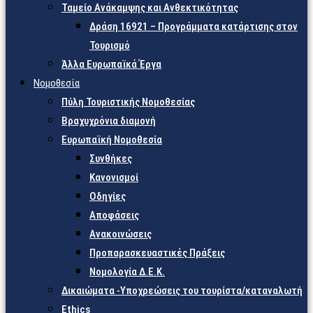
Ταμείο Ανάκαμψης και Ανθεκτικότητας
Δράση 16921 – Προγράμματα κατάρτισης στον
Τουρισμό
Άλλα Ευρωπαϊκά Έργα
Νομοθεσία
Πύλη Τουριστικής Νομοθεσίας
Βραχυχρόνια διαμονή
Ευρωπαϊκή Νομοθεσία
Συνθήκες
Κανονισμοί
Οδηγίες
Αποφάσεις
Ανακοινώσεις
Προπαρασκευαστικές Πράξεις
Νομολογία Δ.Ε.Κ.
Δικαιώματα -Υποχρεώσεις του τουρίστα/καταναλωτή
Ethics