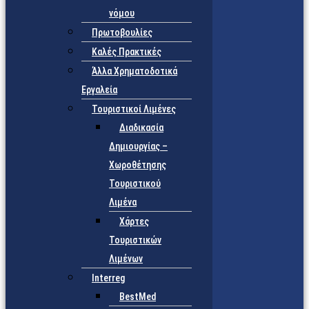
νόμου
Πρωτοβουλίες
Καλές Πρακτικές
Άλλα Χρηματοδοτικά
Εργαλεία
Τουριστικοί Λιμένες
Διαδικασία
Δημιουργίας –
Χωροθέτησης
Τουριστικού
Λιμένα
Χάρτες
Τουριστικών
Λιμένων
Interreg
BestMed