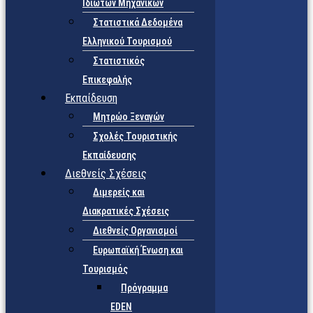
Ιδιωτών Μηχανικών
Στατιστικά Δεδομένα
Ελληνικού Τουρισμού
Στατιστικός
Επικεφαλής
Εκπαίδευση
Μητρώο Ξεναγών
Σχολές Τουριστικής
Εκπαίδευσης
Διεθνείς Σχέσεις
Διμερείς και
Διακρατικές Σχέσεις
Διεθνείς Οργανισμοί
Ευρωπαϊκή Ένωση και
Τουρισμός
Πρόγραμμα
EDEN