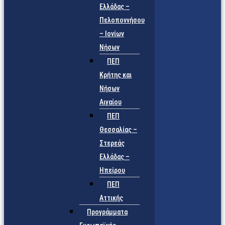
Ελλάδας –
Πελοποννήσου
– Ιονίων
Νήσων
ΠΕΠ
Κρήτης και
Νήσων
Αιγαίου
ΠΕΠ
Θεσσαλίας –
Στερεάς
Ελλάδας –
Ηπείρου
ΠΕΠ
Αττικής
Προγράμματα