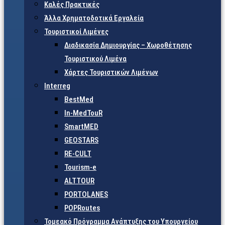
Καλές Πρακτικές
Άλλα Χρηματοδοτικά Εργαλεία
Τουριστικοί Λιμένες
Διαδικασία Δημιουργίας – Χωροθέτησης
Τουριστικού Λιμένα
Χάρτες Τουριστικών Λιμένων
Interreg
BestMed
In-MedTouR
SmartMED
GEOSTARS
RE-CULT
Tourism-e
ALTTOUR
PORTOLANES
POPRoutes
Τομεακό Πρόγραμμα Ανάπτυξης του Υπουργείου