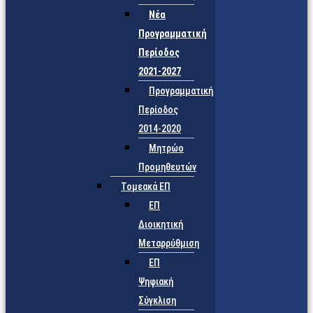
Νέα
Προγραμματική
Περίοδος
2021-2027
Προγραμματική
Περίοδος
2014-2020
Μητρώο
Προμηθευτών
Τομεακά ΕΠ
ΕΠ
Διοικητική
Μεταρρύθμιση
ΕΠ
Ψηφιακή
Σύγκλιση