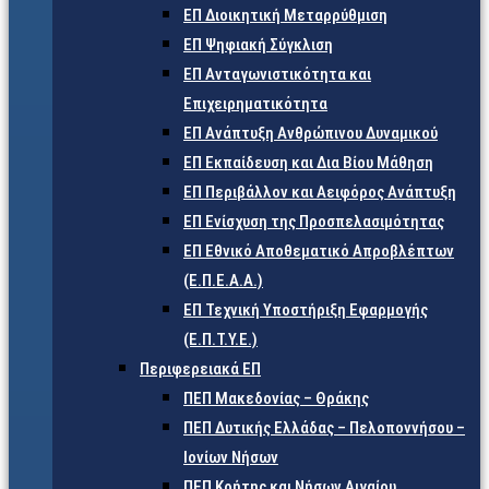
ΕΠ Διοικητική Μεταρρύθμιση
ΕΠ Ψηφιακή Σύγκλιση
ΕΠ Ανταγωνιστικότητα και
Επιχειρηματικότητα
ΕΠ Ανάπτυξη Ανθρώπινου Δυναμικού
ΕΠ Εκπαίδευση και Δια Βίου Μάθηση
ΕΠ Περιβάλλον και Αειφόρος Ανάπτυξη
ΕΠ Ενίσχυση της Προσπελασιμότητας
ΕΠ Εθνικό Αποθεματικό Απροβλέπτων
(Ε.Π.Ε.Α.Α.)
ΕΠ Τεχνική Υποστήριξη Εφαρμογής
(Ε.Π.Τ.Υ.Ε.)
Περιφερειακά ΕΠ
ΠΕΠ Μακεδονίας – Θράκης
ΠΕΠ Δυτικής Ελλάδας – Πελοποννήσου –
Ιονίων Νήσων
ΠΕΠ Κρήτης και Νήσων Αιγαίου