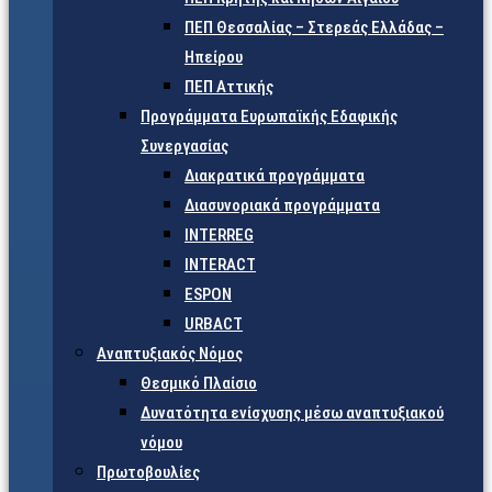
ΠΕΠ Θεσσαλίας – Στερεάς Ελλάδας –
Ηπείρου
ΠΕΠ Αττικής
Προγράμματα Ευρωπαϊκής Εδαφικής
Συνεργασίας
Διακρατικά προγράμματα
Διασυνοριακά προγράμματα
INTERREG
INTERACT
ESPON
URBACT
Αναπτυξιακός Νόμος
Θεσμικό Πλαίσιο
Δυνατότητα ενίσχυσης μέσω αναπτυξιακού
νόμου
Πρωτοβουλίες