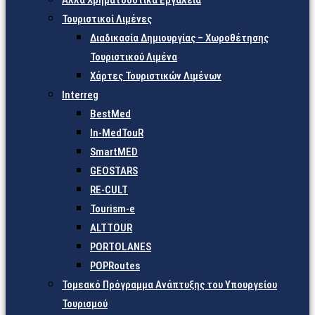
Άλλα Χρηματοδοτικά Εργαλεία
Τουριστικοί Λιμένες
Διαδικασία Δημιουργίας – Χωροθέτησης
Τουριστικού Λιμένα
Χάρτες Τουριστικών Λιμένων
Interreg
BestMed
In-MedTouR
SmartMED
GEOSTARS
RE-CULT
Tourism-e
ALTTOUR
PORTOLANES
POPRoutes
Τομεακό Πρόγραμμα Ανάπτυξης του Υπουργείου
Τουρισμού