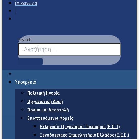
Επικοινωνία
Search
Υπουργείο
Πολιτική Ηγεσία
Οργανωτική Δομή
Όραμα και Αποστολή
Εποπτευόμενοι Φορείς
Eλληνικός Οργανισμός Τουρισμού (Ε.Ο.Τ)
Ξενοδοχειακό Επιμελητήριο Ελλάδος (Ξ.Ε.Ε.)