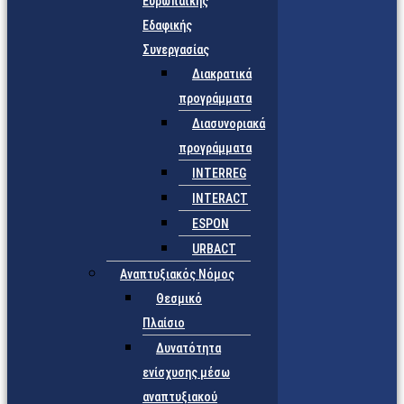
Ευρωπαϊκής
Εδαφικής
Συνεργασίας
Διακρατικά
προγράμματα
Διασυνοριακά
προγράμματα
INTERREG
INTERACT
ESPON
URBACT
Αναπτυξιακός Νόμος
Θεσμικό
Πλαίσιο
Δυνατότητα
ενίσχυσης μέσω
αναπτυξιακού