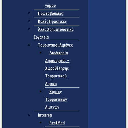
νόμου
Πρωτοβουλίες
Καλές Πρακτικές
Άλλα Χρηματοδοτικά
Εργαλεία
Τουριστικοί Λιμένες
Διαδικασία
Δημιουργίας –
Χωροθέτησης
Τουριστικού
Λιμένα
Χάρτες
Τουριστικών
Λιμένων
Interreg
BestMed