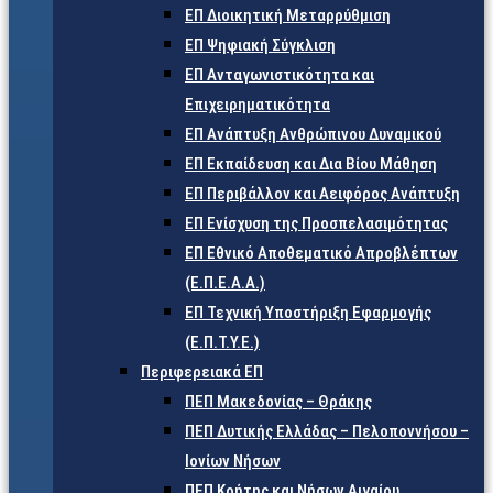
ΕΠ Διοικητική Μεταρρύθμιση
ΕΠ Ψηφιακή Σύγκλιση
ΕΠ Ανταγωνιστικότητα και
Επιχειρηματικότητα
ΕΠ Ανάπτυξη Ανθρώπινου Δυναμικού
ΕΠ Εκπαίδευση και Δια Βίου Μάθηση
ΕΠ Περιβάλλον και Αειφόρος Ανάπτυξη
ΕΠ Ενίσχυση της Προσπελασιμότητας
ΕΠ Εθνικό Αποθεματικό Απροβλέπτων
(Ε.Π.Ε.Α.Α.)
ΕΠ Τεχνική Υποστήριξη Εφαρμογής
(Ε.Π.Τ.Υ.Ε.)
Περιφερειακά ΕΠ
ΠΕΠ Μακεδονίας – Θράκης
ΠΕΠ Δυτικής Ελλάδας – Πελοποννήσου –
Ιονίων Νήσων
ΠΕΠ Κρήτης και Νήσων Αιγαίου