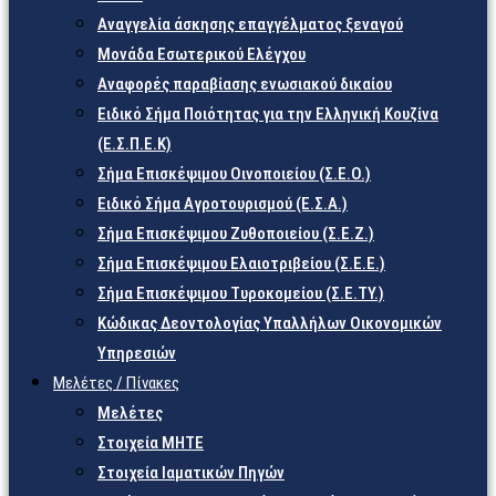
Αναγγελία άσκησης επαγγέλματος ξεναγού
Μονάδα Εσωτερικού Ελέγχου
Αναφορές παραβίασης ενωσιακού δικαίου
Ειδικό Σήμα Ποιότητας για την Ελληνική Κουζίνα
(Ε.Σ.Π.Ε.Κ)
Σήμα Επισκέψιμου Οινοποιείου (Σ.Ε.Ο.)
Ειδικό Σήμα Αγροτουρισμού (Ε.Σ.Α.)
Σήμα Επισκέψιμου Ζυθοποιείου (Σ.Ε.Ζ.)
Σήμα Επισκέψιμου Ελαιοτριβείου (Σ.Ε.Ε.)
Σήμα Επισκέψιμου Τυροκομείου (Σ.Ε.TY.)
Κώδικας Δεοντολογίας Υπαλλήλων Οικονομικών
Υπηρεσιών
Μελέτες / Πίνακες
Μελέτες
Στοιχεία ΜΗΤΕ
Στοιχεία Ιαματικών Πηγών