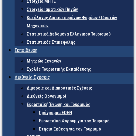
Στοιχεία ΜΗΤΕ
Στοιχεία Ιαματικών Πηγών
Κατάλογος Διαπιστευμένων Φορέων / Ιδιωτών
Μηχανικών
Στατιστικά Δεδομένα Ελληνικού Τουρισμού
Στατιστικός Επικεφαλής
Εκπαίδευση
Μητρώο Ξεναγών
Σχολές Τουριστικής Εκπαίδευσης
Διεθνείς Σχέσεις
Διμερείς και Διακρατικές Σχέσεις
Διεθνείς Οργανισμοί
Ευρωπαϊκή Ένωση και Τουρισμός
Πρόγραμμα EDEN
Ευρωπαϊκό Φόρουμ για τον Τουρισμό
Ετήσια Έκθεση για τον Τουρισμό