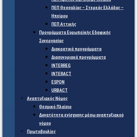
ΠΕΠ Θεσσαλίας – Στερεάς Ελλάδας –
Ηπείρου
ΠΕΠ Αττικής
Προγράμματα Ευρωπαϊκής Εδαφικής
Συνεργασίας
Διακρατικά προγράμματα
Διασυνοριακά προγράμματα
INTERREG
INTERACT
ESPON
URBACT
Αναπτυξιακός Νόμος
Θεσμικό Πλαίσιο
Δυνατότητα ενίσχυσης μέσω αναπτυξιακού
νόμου
Πρωτοβουλίες