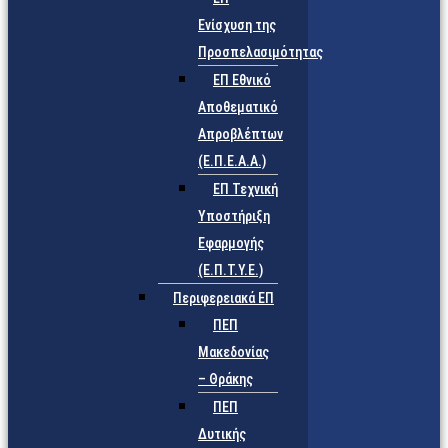
Ενίσχυση της
Προσπελασιμότητας
ΕΠ Εθνικό
Αποθεματικό
Απροβλέπτων
(Ε.Π.Ε.Α.Α.)
ΕΠ Τεχνική
Υποστήριξη
Εφαρμογής
(Ε.Π.Τ.Υ.Ε.)
Περιφερειακά ΕΠ
ΠΕΠ
Μακεδονίας
– Θράκης
ΠΕΠ
Δυτικής