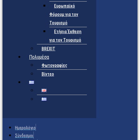
Ευρωπαϊκό
Φόρουμ για τον
Τουρισμό
Ετήσια Έκθεση
για τον Τουρισμό
BREXIT
Πολυμέσα
Φωτογραφίες
Βίντεο
Ημερολόγιο
Σύνδεσμοι