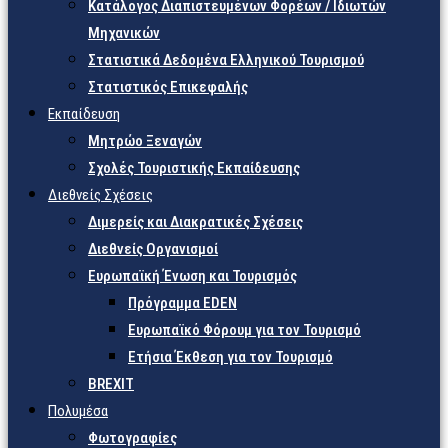
Κατάλογος Διαπιστευμένων Φορέων / Ιδιωτών
Μηχανικών
Στατιστικά Δεδομένα Ελληνικού Τουρισμού
Στατιστικός Επικεφαλής
Εκπαίδευση
Μητρώο Ξεναγών
Σχολές Τουριστικής Εκπαίδευσης
Διεθνείς Σχέσεις
Διμερείς και Διακρατικές Σχέσεις
Διεθνείς Οργανισμοί
Ευρωπαϊκή Ένωση και Τουρισμός
Πρόγραμμα EDEN
Ευρωπαϊκό Φόρουμ για τον Τουρισμό
Ετήσια Έκθεση για τον Τουρισμό
BREXIT
Πολυμέσα
Φωτογραφίες