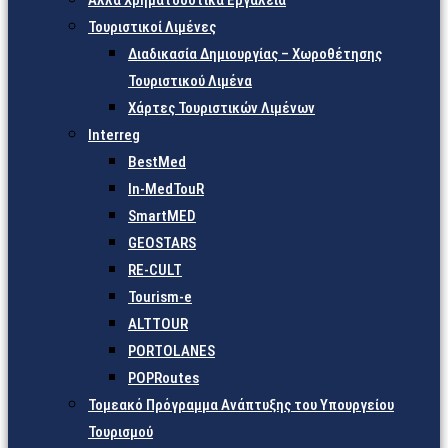
Άλλα Χρηματοδοτικά Εργαλεία
Τουριστικοί Λιμένες
Διαδικασία Δημιουργίας – Χωροθέτησης
Τουριστικού Λιμένα
Χάρτες Τουριστικών Λιμένων
Interreg
BestMed
In-MedTouR
SmartMED
GEOSTARS
RE-CULT
Tourism-e
ALTTOUR
PORTOLANES
POPRoutes
Τομεακό Πρόγραμμα Ανάπτυξης του Υπουργείου
Τουρισμού