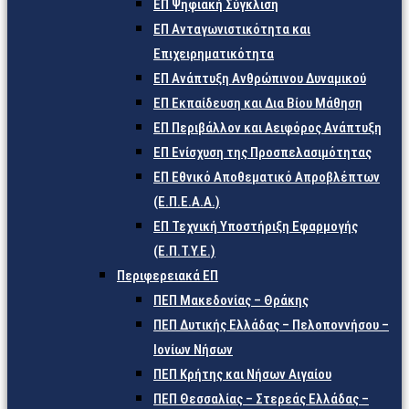
ΕΠ Ψηφιακή Σύγκλιση
ΕΠ Ανταγωνιστικότητα και
Επιχειρηματικότητα
ΕΠ Ανάπτυξη Ανθρώπινου Δυναμικού
ΕΠ Εκπαίδευση και Δια Βίου Μάθηση
ΕΠ Περιβάλλον και Αειφόρος Ανάπτυξη
ΕΠ Ενίσχυση της Προσπελασιμότητας
ΕΠ Εθνικό Αποθεματικό Απροβλέπτων
(Ε.Π.Ε.Α.Α.)
ΕΠ Τεχνική Υποστήριξη Εφαρμογής
(Ε.Π.Τ.Υ.Ε.)
Περιφερειακά ΕΠ
ΠΕΠ Μακεδονίας – Θράκης
ΠΕΠ Δυτικής Ελλάδας – Πελοποννήσου –
Ιονίων Νήσων
ΠΕΠ Κρήτης και Νήσων Αιγαίου
ΠΕΠ Θεσσαλίας – Στερεάς Ελλάδας –