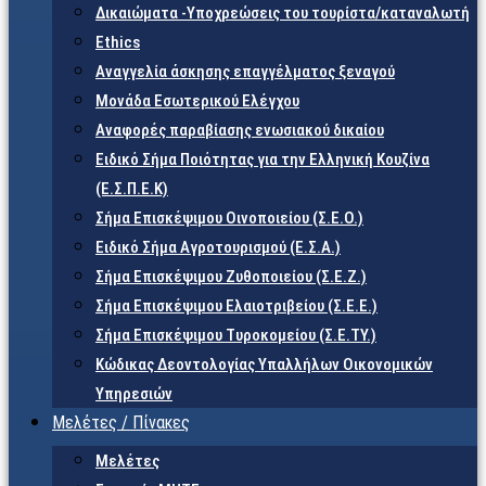
Δικαιώματα -Υποχρεώσεις του τουρίστα/καταναλωτή
Ethics
Αναγγελία άσκησης επαγγέλματος ξεναγού
Μονάδα Εσωτερικού Ελέγχου
Αναφορές παραβίασης ενωσιακού δικαίου
Ειδικό Σήμα Ποιότητας για την Ελληνική Κουζίνα
(Ε.Σ.Π.Ε.Κ)
Σήμα Επισκέψιμου Οινοποιείου (Σ.Ε.Ο.)
Ειδικό Σήμα Αγροτουρισμού (Ε.Σ.Α.)
Σήμα Επισκέψιμου Ζυθοποιείου (Σ.Ε.Ζ.)
Σήμα Επισκέψιμου Ελαιοτριβείου (Σ.Ε.Ε.)
Σήμα Επισκέψιμου Τυροκομείου (Σ.Ε.TY.)
Κώδικας Δεοντολογίας Υπαλλήλων Οικονομικών
Υπηρεσιών
Μελέτες / Πίνακες
Μελέτες