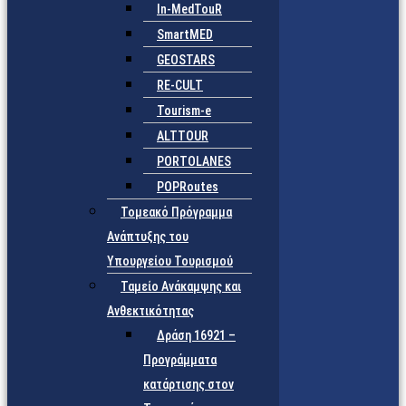
In-MedTouR
SmartMED
GEOSTARS
RE-CULT
Tourism-e
ALTTOUR
PORTOLANES
POPRoutes
Τομεακό Πρόγραμμα
Ανάπτυξης του
Υπουργείου Τουρισμού
Ταμείο Ανάκαμψης και
Ανθεκτικότητας
Δράση 16921 –
Προγράμματα
κατάρτισης στον