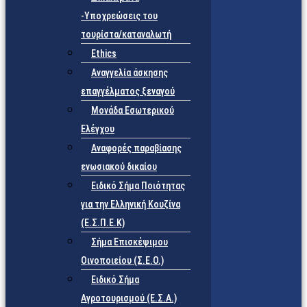
-Υποχρεώσεις του
τουρίστα/καταναλωτή
Ethics
Αναγγελία άσκησης
επαγγέλματος ξεναγού
Μονάδα Εσωτερικού
Ελέγχου
Αναφορές παραβίασης
ενωσιακού δικαίου
Ειδικό Σήμα Ποιότητας
για την Ελληνική Κουζίνα
(Ε.Σ.Π.Ε.Κ)
Σήμα Επισκέψιμου
Οινοποιείου (Σ.Ε.Ο.)
Ειδικό Σήμα
Αγροτουρισμού (Ε.Σ.Α.)