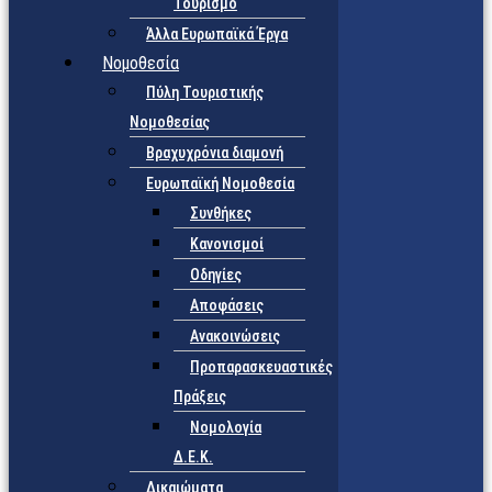
Τουρισμό
Άλλα Ευρωπαϊκά Έργα
Νομοθεσία
Πύλη Τουριστικής
Νομοθεσίας
Βραχυχρόνια διαμονή
Ευρωπαϊκή Νομοθεσία
Συνθήκες
Κανονισμοί
Οδηγίες
Αποφάσεις
Ανακοινώσεις
Προπαρασκευαστικές
Πράξεις
Νομολογία
Δ.Ε.Κ.
Δικαιώματα