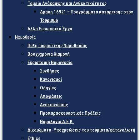
Ταμείο Ανάκαμψης και Ανθεκτικότητας
Δράση 16921 – Προγράμματα κατάρτισης στον
Τουρισμό
Άλλα Ευρωπαϊκά Έργα
Νομοθεσία
Πύλη Τουριστικής Νομοθεσίας
Βραχυχρόνια διαμονή
Ευρωπαϊκή Νομοθεσία
Συνθήκες
Κανονισμοί
Οδηγίες
Αποφάσεις
Ανακοινώσεις
Προπαρασκευαστικές Πράξεις
Νομολογία Δ.Ε.Κ.
Δικαιώματα -Υποχρεώσεις του τουρίστα/καταναλωτή
Ethics