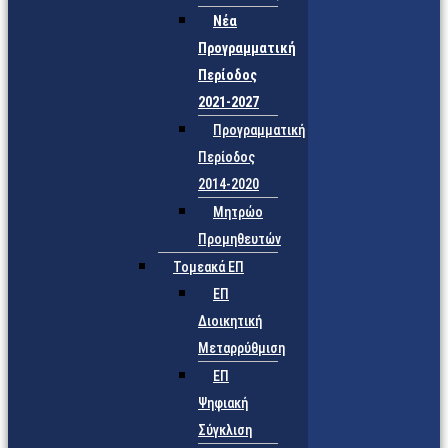
Νέα
Προγραμματική
Περίοδος
2021-2027
Προγραμματική
Περίοδος
2014-2020
Μητρώο
Προμηθευτών
Τομεακά ΕΠ
ΕΠ
Διοικητική
Μεταρρύθμιση
ΕΠ
Ψηφιακή
Σύγκλιση