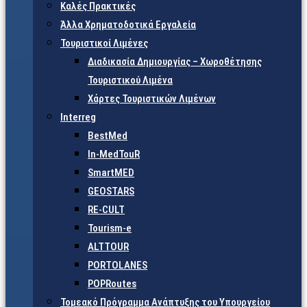
Καλές Πρακτικές
Άλλα Χρηματοδοτικά Εργαλεία
Τουριστικοί Λιμένες
Διαδικασία Δημιουργίας – Χωροθέτησης
Τουριστικού Λιμένα
Χάρτες Τουριστικών Λιμένων
Interreg
BestMed
In-MedTouR
SmartMED
GEOSTARS
RE-CULT
Tourism-e
ALTTOUR
PORTOLANES
POPRoutes
Τομεακό Πρόγραμμα Ανάπτυξης του Υπουργείου