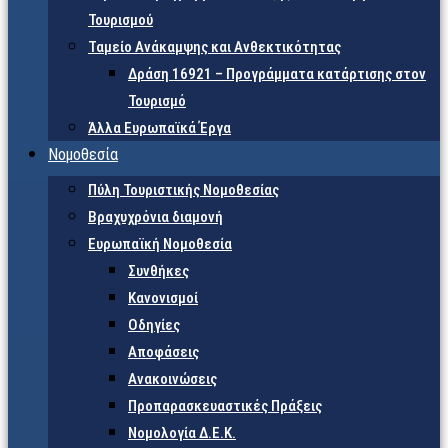
Τουρισμού
Ταμείο Ανάκαμψης και Ανθεκτικότητας
Δράση 16921 – Προγράμματα κατάρτισης στον
Τουρισμό
Άλλα Ευρωπαϊκά Έργα
Νομοθεσία
Πύλη Τουριστικής Νομοθεσίας
Βραχυχρόνια διαμονή
Ευρωπαϊκή Νομοθεσία
Συνθήκες
Κανονισμοί
Οδηγίες
Αποφάσεις
Ανακοινώσεις
Προπαρασκευαστικές Πράξεις
Νομολογία Δ.Ε.Κ.