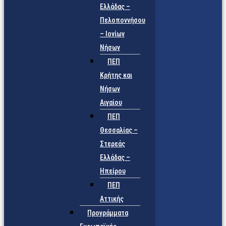
Ελλάδας –
Πελοποννήσου
– Ιονίων
Νήσων
ΠΕΠ
Κρήτης και
Νήσων
Αιγαίου
ΠΕΠ
Θεσσαλίας –
Στερεάς
Ελλάδας –
Ηπείρου
ΠΕΠ
Αττικής
Προγράμματα