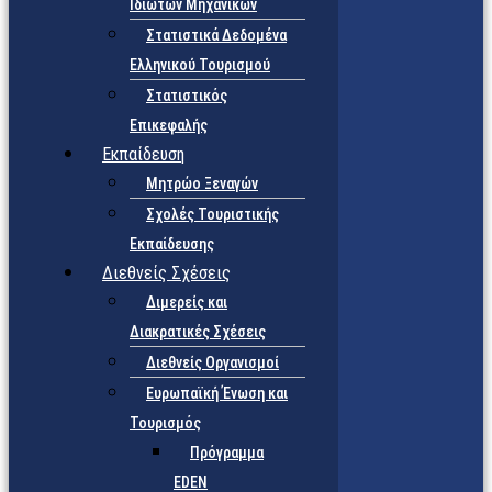
Ιδιωτών Μηχανικών
Στατιστικά Δεδομένα
Ελληνικού Τουρισμού
Στατιστικός
Επικεφαλής
Εκπαίδευση
Μητρώο Ξεναγών
Σχολές Τουριστικής
Εκπαίδευσης
Διεθνείς Σχέσεις
Διμερείς και
Διακρατικές Σχέσεις
Διεθνείς Οργανισμοί
Ευρωπαϊκή Ένωση και
Τουρισμός
Πρόγραμμα
EDEN