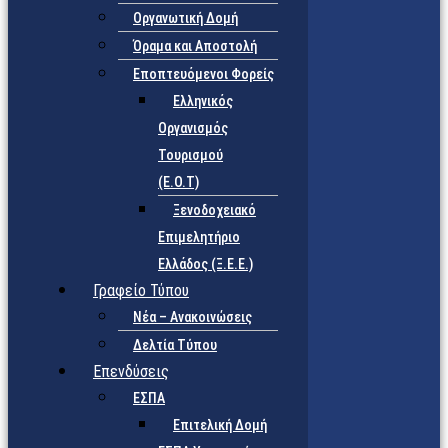
Οργανωτική Δομή
Όραμα και Αποστολή
Εποπτευόμενοι Φορείς
Eλληνικός
Οργανισμός
Τουρισμού
(Ε.Ο.Τ)
Ξενοδοχειακό
Επιμελητήριο
Ελλάδος (Ξ.Ε.Ε.)
Γραφείο Τύπου
Νέα – Ανακοινώσεις
Δελτία Τύπου
Επενδύσεις
ΕΣΠΑ
Επιτελική Δομή