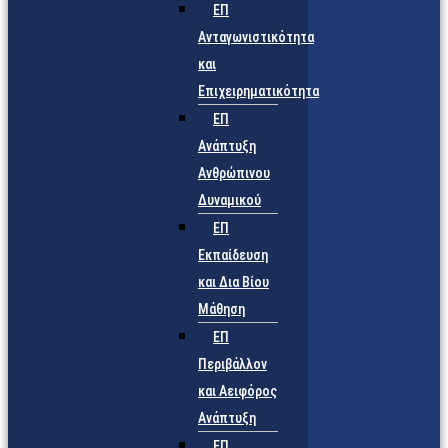
ΕΠ
Ανταγωνιστικότητα
και
Επιχειρηματικότητα
ΕΠ
Ανάπτυξη
Ανθρώπινου
Δυναμικού
ΕΠ
Εκπαίδευση
και Δια Βίου
Μάθηση
ΕΠ
Περιβάλλον
και Αειφόρος
Ανάπτυξη
ΕΠ