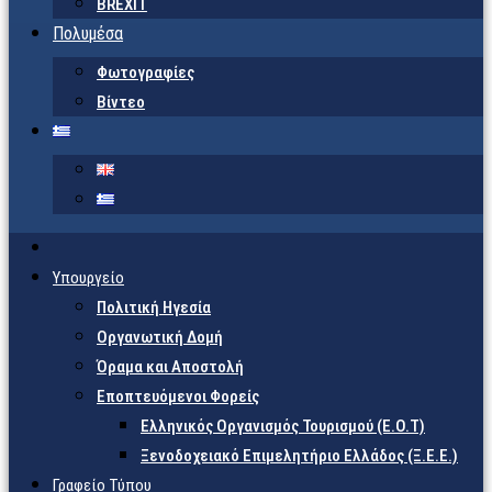
BREXIT
Πολυμέσα
Φωτογραφίες
Βίντεο
Υπουργείο
Πολιτική Ηγεσία
Οργανωτική Δομή
Όραμα και Αποστολή
Εποπτευόμενοι Φορείς
Eλληνικός Οργανισμός Τουρισμού (Ε.Ο.Τ)
Ξενοδοχειακό Επιμελητήριο Ελλάδος (Ξ.Ε.Ε.)
Γραφείο Τύπου