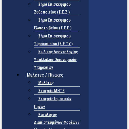
Σήμα Επισκέψιμου
Ζυθοποιείου (Σ.Ε.Ζ.)
Σήμα Επισκέψιμου
Ελαιοτριβείου (Σ.Ε.Ε.)
Σήμα Επισκέψιμου
Τυροκομείου (Σ.Ε.TY.)
Κώδικας Δεοντολογίας
Υπαλλήλων Οικονομικών
Υπηρεσιών
Μελέτες / Πίνακες
Μελέτες
Στοιχεία ΜΗΤΕ
Στοιχεία Ιαματικών
Πηγών
Κατάλογος
Διαπιστευμένων Φορέων /