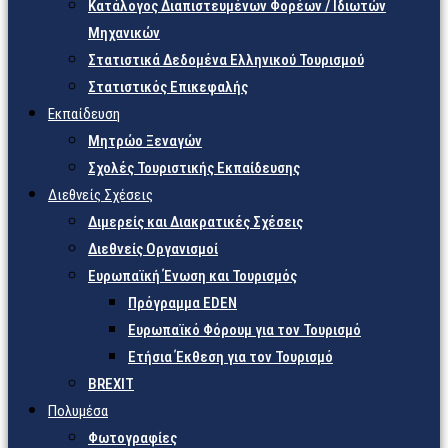
Κατάλογος Διαπιστευμένων Φορέων / Ιδιωτών
Μηχανικών
Στατιστικά Δεδομένα Ελληνικού Τουρισμού
Στατιστικός Επικεφαλής
Εκπαίδευση
Μητρώο Ξεναγών
Σχολές Τουριστικής Εκπαίδευσης
Διεθνείς Σχέσεις
Διμερείς και Διακρατικές Σχέσεις
Διεθνείς Οργανισμοί
Ευρωπαϊκή Ένωση και Τουρισμός
Πρόγραμμα EDEN
Ευρωπαϊκό Φόρουμ για τον Τουρισμό
Ετήσια Έκθεση για τον Τουρισμό
BREXIT
Πολυμέσα
Φωτογραφίες