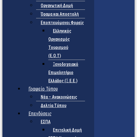
Οργανωτική Δομή
Όραμα και Αποστολή
Εποπτευόμενοι Φορείς
Eλληνικός
Οργανισμός
Τουρισμού
(Ε.Ο.Τ)
Ξενοδοχειακό
Επιμελητήριο
Ελλάδος (Ξ.Ε.Ε.)
Γραφείο Τύπου
Νέα – Ανακοινώσεις
Δελτία Τύπου
Επενδύσεις
ΕΣΠΑ
Επιτελική Δομή