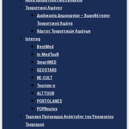
Άλλα Χρηματοδοτικά Εργαλεία
Τουριστικοί Λιμένες
Διαδικασία Δημιουργίας – Χωροθέτησης
Τουριστικού Λιμένα
Χάρτες Τουριστικών Λιμένων
Interreg
BestMed
In-MedTouR
SmartMED
GEOSTARS
RE-CULT
Tourism-e
ALTTOUR
PORTOLANES
POPRoutes
Τομεακό Πρόγραμμα Ανάπτυξης του Υπουργείου
Τουρισμού