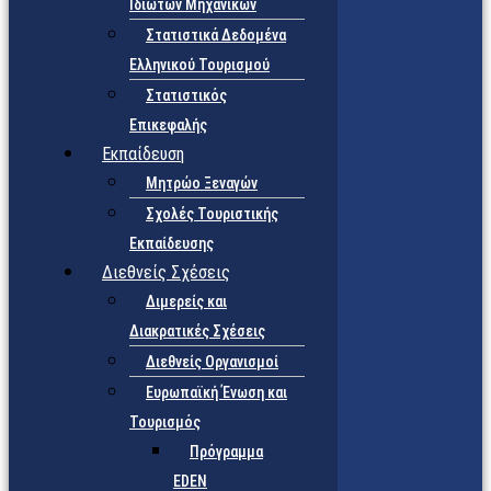
Ιδιωτών Μηχανικών
Στατιστικά Δεδομένα
Ελληνικού Τουρισμού
Στατιστικός
Επικεφαλής
Εκπαίδευση
Μητρώο Ξεναγών
Σχολές Τουριστικής
Εκπαίδευσης
Διεθνείς Σχέσεις
Διμερείς και
Διακρατικές Σχέσεις
Διεθνείς Οργανισμοί
Ευρωπαϊκή Ένωση και
Τουρισμός
Πρόγραμμα
EDEN