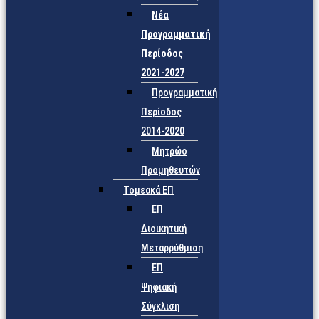
Νέα
Προγραμματική
Περίοδος
2021-2027
Προγραμματική
Περίοδος
2014-2020
Μητρώο
Προμηθευτών
Τομεακά ΕΠ
ΕΠ
Διοικητική
Μεταρρύθμιση
ΕΠ
Ψηφιακή
Σύγκλιση