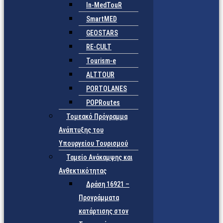
In-MedTouR
SmartMED
GEOSTARS
RE-CULT
Tourism-e
ALTTOUR
PORTOLANES
POPRoutes
Τομεακό Πρόγραμμα
Ανάπτυξης του
Υπουργείου Τουρισμού
Ταμείο Ανάκαμψης και
Ανθεκτικότητας
Δράση 16921 –
Προγράμματα
κατάρτισης στον