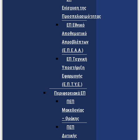
Ενίσχυση της
Προσπελασιμότητας
ΕΠ Εθνικό
Αποθεματικό
Απροβλέπτων
(Ε.Π.Ε.Α.Α.)
ΕΠ Τεχνική
Υποστήριξη
Εφαρμογής
(Ε.Π.Τ.Υ.Ε.)
Περιφερειακά ΕΠ
ΠΕΠ
Μακεδονίας
– Θράκης
ΠΕΠ
Δυτικής