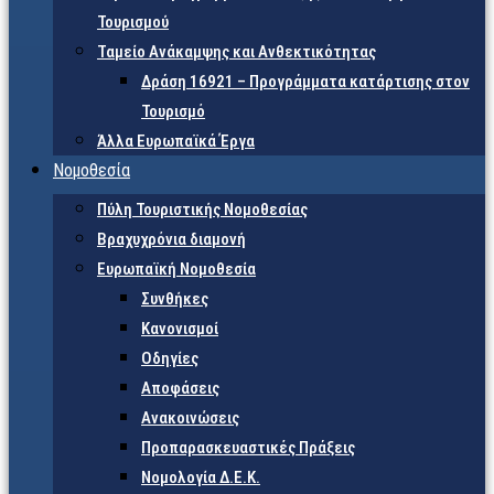
Τουρισμού
Ταμείο Ανάκαμψης και Ανθεκτικότητας
Δράση 16921 – Προγράμματα κατάρτισης στον
Τουρισμό
Άλλα Ευρωπαϊκά Έργα
Νομοθεσία
Πύλη Τουριστικής Νομοθεσίας
Βραχυχρόνια διαμονή
Ευρωπαϊκή Νομοθεσία
Συνθήκες
Κανονισμοί
Οδηγίες
Αποφάσεις
Ανακοινώσεις
Προπαρασκευαστικές Πράξεις
Νομολογία Δ.Ε.Κ.