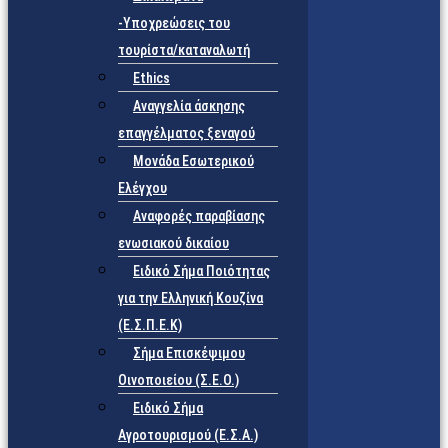
-Υποχρεώσεις του
τουρίστα/καταναλωτή
Ethics
Αναγγελία άσκησης
επαγγέλματος ξεναγού
Μονάδα Εσωτερικού
Ελέγχου
Αναφορές παραβίασης
ενωσιακού δικαίου
Ειδικό Σήμα Ποιότητας
για την Ελληνική Κουζίνα
(Ε.Σ.Π.Ε.Κ)
Σήμα Επισκέψιμου
Οινοποιείου (Σ.Ε.Ο.)
Ειδικό Σήμα
Αγροτουρισμού (Ε.Σ.Α.)