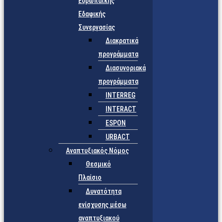
Ευρωπαϊκής
Εδαφικής
Συνεργασίας
Διακρατικά
προγράμματα
Διασυνοριακά
προγράμματα
INTERREG
INTERACT
ESPON
URBACT
Αναπτυξιακός Νόμος
Θεσμικό
Πλαίσιο
Δυνατότητα
ενίσχυσης μέσω
αναπτυξιακού