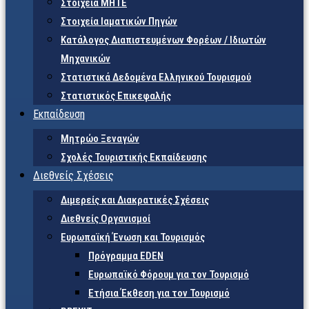
Στοιχεία ΜΗΤΕ
Στοιχεία Ιαματικών Πηγών
Κατάλογος Διαπιστευμένων Φορέων / Ιδιωτών
Μηχανικών
Στατιστικά Δεδομένα Ελληνικού Τουρισμού
Στατιστικός Επικεφαλής
Εκπαίδευση
Μητρώο Ξεναγών
Σχολές Τουριστικής Εκπαίδευσης
Διεθνείς Σχέσεις
Διμερείς και Διακρατικές Σχέσεις
Διεθνείς Οργανισμοί
Ευρωπαϊκή Ένωση και Τουρισμός
Πρόγραμμα EDEN
Ευρωπαϊκό Φόρουμ για τον Τουρισμό
Ετήσια Έκθεση για τον Τουρισμό