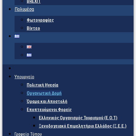
BREXIT
Πολυμέσα
Φωτογραφίες
Βίντεο
Υπουργείο
Πολιτική Ηγεσία
Οργανωτική Δομή
Όραμα και Αποστολή
Εποπτευόμενοι Φορείς
Eλληνικός Οργανισμός Τουρισμού (Ε.Ο.Τ)
Ξενοδοχειακό Επιμελητήριο Ελλάδος (Ξ.Ε.Ε.)
Γραφείο Τύπου