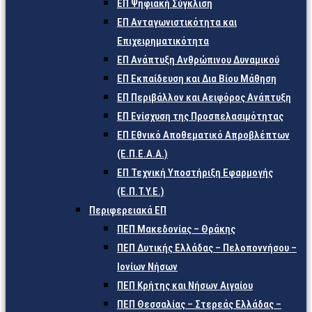
ΕΠ Ψηφιακή Σύγκλιση
ΕΠ Ανταγωνιστικότητα και
Επιχειρηματικότητα
ΕΠ Ανάπτυξη Ανθρώπινου Δυναμικού
ΕΠ Εκπαίδευση και Δια Βίου Μάθηση
ΕΠ Περιβάλλον και Αειφόρος Ανάπτυξη
ΕΠ Ενίσχυση της Προσπελασιμότητας
ΕΠ Εθνικό Αποθεματικό Απροβλέπτων
(Ε.Π.Ε.Α.Α.)
ΕΠ Τεχνική Υποστήριξη Εφαρμογής
(Ε.Π.Τ.Υ.Ε.)
Περιφερειακά ΕΠ
ΠΕΠ Μακεδονίας – Θράκης
ΠΕΠ Δυτικής Ελλάδας – Πελοποννήσου –
Ιονίων Νήσων
ΠΕΠ Κρήτης και Νήσων Αιγαίου
ΠΕΠ Θεσσαλίας – Στερεάς Ελλάδας –