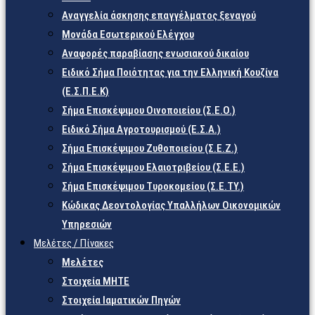
Αναγγελία άσκησης επαγγέλματος ξεναγού
Μονάδα Εσωτερικού Ελέγχου
Αναφορές παραβίασης ενωσιακού δικαίου
Ειδικό Σήμα Ποιότητας για την Ελληνική Κουζίνα
(Ε.Σ.Π.Ε.Κ)
Σήμα Επισκέψιμου Οινοποιείου (Σ.Ε.Ο.)
Ειδικό Σήμα Αγροτουρισμού (Ε.Σ.Α.)
Σήμα Επισκέψιμου Ζυθοποιείου (Σ.Ε.Ζ.)
Σήμα Επισκέψιμου Ελαιοτριβείου (Σ.Ε.Ε.)
Σήμα Επισκέψιμου Τυροκομείου (Σ.Ε.TY.)
Κώδικας Δεοντολογίας Υπαλλήλων Οικονομικών
Υπηρεσιών
Μελέτες / Πίνακες
Μελέτες
Στοιχεία ΜΗΤΕ
Στοιχεία Ιαματικών Πηγών