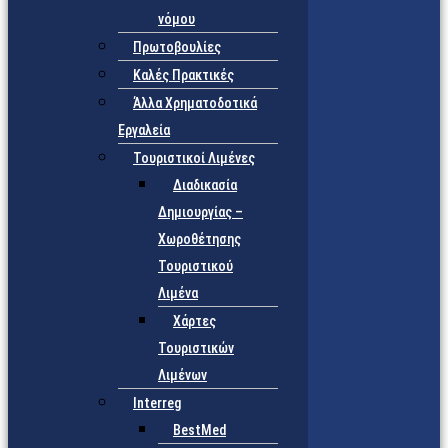
νόμου
Πρωτοβουλίες
Καλές Πρακτικές
Άλλα Χρηματοδοτικά
Εργαλεία
Τουριστικοί Λιμένες
Διαδικασία
Δημιουργίας –
Χωροθέτησης
Τουριστικού
Λιμένα
Χάρτες
Τουριστικών
Λιμένων
Interreg
BestMed