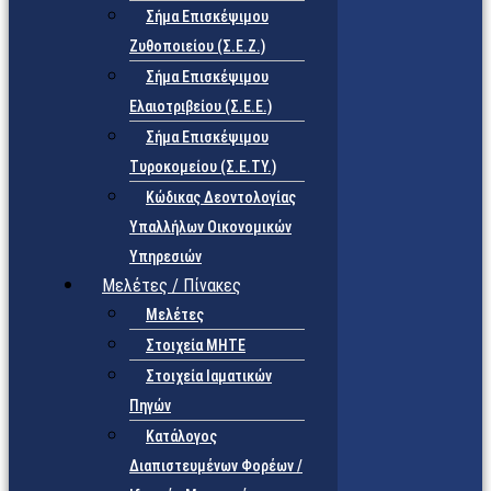
Σήμα Επισκέψιμου
Ζυθοποιείου (Σ.Ε.Ζ.)
Σήμα Επισκέψιμου
Ελαιοτριβείου (Σ.Ε.Ε.)
Σήμα Επισκέψιμου
Τυροκομείου (Σ.Ε.TY.)
Κώδικας Δεοντολογίας
Υπαλλήλων Οικονομικών
Υπηρεσιών
Μελέτες / Πίνακες
Μελέτες
Στοιχεία ΜΗΤΕ
Στοιχεία Ιαματικών
Πηγών
Κατάλογος
Διαπιστευμένων Φορέων /