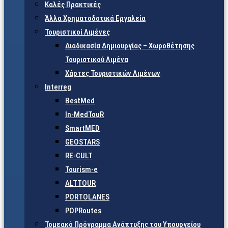
Καλές Πρακτικές
Άλλα Χρηματοδοτικά Εργαλεία
Τουριστικοί Λιμένες
Διαδικασία Δημιουργίας – Χωροθέτησης
Τουριστικού Λιμένα
Χάρτες Τουριστικών Λιμένων
Interreg
BestMed
In-MedTouR
SmartMED
GEOSTARS
RE-CULT
Tourism-e
ALTTOUR
PORTOLANES
POPRoutes
Τομεακό Πρόγραμμα Ανάπτυξης του Υπουργείου