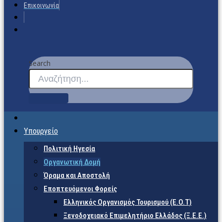
Επικοινωνία
Search
Υπουργείο
Πολιτική Ηγεσία
Οργανωτική Δομή
Όραμα και Αποστολή
Εποπτευόμενοι Φορείς
Eλληνικός Οργανισμός Τουρισμού (Ε.Ο.Τ)
Ξενοδοχειακό Επιμελητήριο Ελλάδος (Ξ.Ε.Ε.)