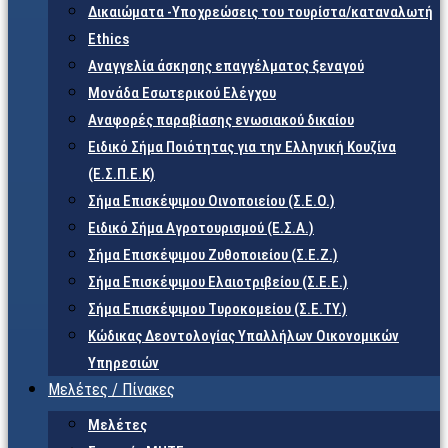
Δικαιώματα -Υποχρεώσεις του τουρίστα/καταναλωτή
Ethics
Αναγγελία άσκησης επαγγέλματος ξεναγού
Μονάδα Εσωτερικού Ελέγχου
Αναφορές παραβίασης ενωσιακού δικαίου
Ειδικό Σήμα Ποιότητας για την Ελληνική Κουζίνα
(Ε.Σ.Π.Ε.Κ)
Σήμα Επισκέψιμου Οινοποιείου (Σ.Ε.Ο.)
Ειδικό Σήμα Αγροτουρισμού (Ε.Σ.Α.)
Σήμα Επισκέψιμου Ζυθοποιείου (Σ.Ε.Ζ.)
Σήμα Επισκέψιμου Ελαιοτριβείου (Σ.Ε.Ε.)
Σήμα Επισκέψιμου Τυροκομείου (Σ.Ε.TY.)
Κώδικας Δεοντολογίας Υπαλλήλων Οικονομικών
Υπηρεσιών
Μελέτες / Πίνακες
Μελέτες