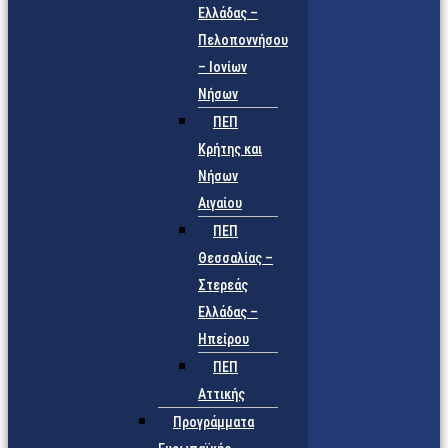
Ελλάδας –
Πελοποννήσου
– Ιονίων
Νήσων
ΠΕΠ
Κρήτης και
Νήσων
Αιγαίου
ΠΕΠ
Θεσσαλίας –
Στερεάς
Ελλάδας –
Ηπείρου
ΠΕΠ
Αττικής
Προγράμματα