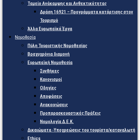
Ταμείο Ανάκαμψης και Ανθεκτικότητας
Δράση 16921 – Προγράμματα κατάρτισης στον
Τουρισμό
Άλλα Ευρωπαϊκά Έργα
Νομοθεσία
Πύλη Τουριστικής Νομοθεσίας
Βραχυχρόνια διαμονή
Ευρωπαϊκή Νομοθεσία
Συνθήκες
Κανονισμοί
Οδηγίες
Αποφάσεις
Ανακοινώσεις
Προπαρασκευαστικές Πράξεις
Νομολογία Δ.Ε.Κ.
Δικαιώματα -Υποχρεώσεις του τουρίστα/καταναλωτή
Ethics