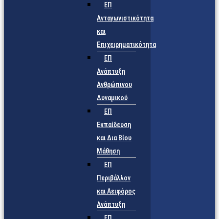
ΕΠ
Ανταγωνιστικότητα
και
Επιχειρηματικότητα
ΕΠ
Ανάπτυξη
Ανθρώπινου
Δυναμικού
ΕΠ
Εκπαίδευση
και Δια Βίου
Μάθηση
ΕΠ
Περιβάλλον
και Αειφόρος
Ανάπτυξη
ΕΠ