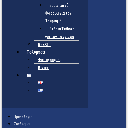
Ευρωπαϊκό
Φόρουμ για τον
Τουρισμό
Ετήσια Έκθεση
για τον Τουρισμό
BREXIT
Πολυμέσα
Φωτογραφίες
Βίντεο
Ημερολόγιο
Σύνδεσμοι