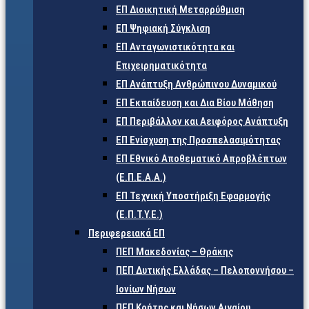
ΕΠ Διοικητική Μεταρρύθμιση
ΕΠ Ψηφιακή Σύγκλιση
ΕΠ Ανταγωνιστικότητα και
Επιχειρηματικότητα
ΕΠ Ανάπτυξη Ανθρώπινου Δυναμικού
ΕΠ Εκπαίδευση και Δια Βίου Μάθηση
ΕΠ Περιβάλλον και Αειφόρος Ανάπτυξη
ΕΠ Ενίσχυση της Προσπελασιμότητας
ΕΠ Εθνικό Αποθεματικό Απροβλέπτων
(Ε.Π.Ε.Α.Α.)
ΕΠ Τεχνική Υποστήριξη Εφαρμογής
(Ε.Π.Τ.Υ.Ε.)
Περιφερειακά ΕΠ
ΠΕΠ Μακεδονίας – Θράκης
ΠΕΠ Δυτικής Ελλάδας – Πελοποννήσου –
Ιονίων Νήσων
ΠΕΠ Κρήτης και Νήσων Αιγαίου