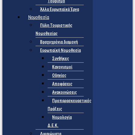
Τουρισμό
Άλλα Ευρωπαϊκά Έργα
Νομοθεσία
Πύλη Τουριστικής
Νομοθεσίας
Βραχυχρόνια διαμονή
Ευρωπαϊκή Νομοθεσία
Συνθήκες
Κανονισμοί
Οδηγίες
Αποφάσεις
Ανακοινώσεις
Προπαρασκευαστικές
Πράξεις
Νομολογία
Δ.Ε.Κ.
Δικαιώματα