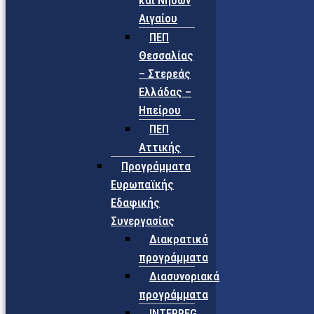
και Νήσων
Αιγαίου
ΠΕΠ
Θεσσαλίας
– Στερεάς
Ελλάδας –
Ηπείρου
ΠΕΠ
Αττικής
Προγράμματα
Ευρωπαϊκής
Εδαφικής
Συνεργασίας
Διακρατικά
προγράμματα
Διασυνοριακά
προγράμματα
INTERREG