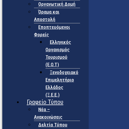
Οργανωτική Δομή
Όραμα και
Αποστολή
Εποπτευόμενοι
Φορείς
Eλληνικός
Οργανισμός
Τουρισμού
(Ε.Ο.Τ)
Ξενοδοχειακό
Επιμελητήριο
Ελλάδος
(Ξ.Ε.Ε.)
Γραφείο Τύπου
Νέα –
Ανακοινώσεις
Δελτία Τύπου