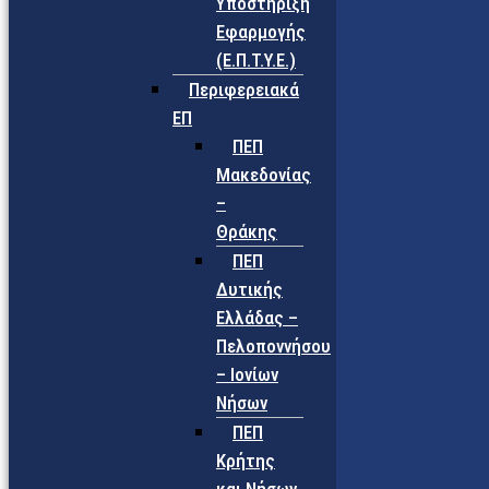
Υποστήριξη
Εφαρμογής
(Ε.Π.Τ.Υ.Ε.)
Περιφερειακά
ΕΠ
ΠΕΠ
Μακεδονίας
–
Θράκης
ΠΕΠ
Δυτικής
Ελλάδας –
Πελοποννήσου
– Ιονίων
Νήσων
ΠΕΠ
Κρήτης