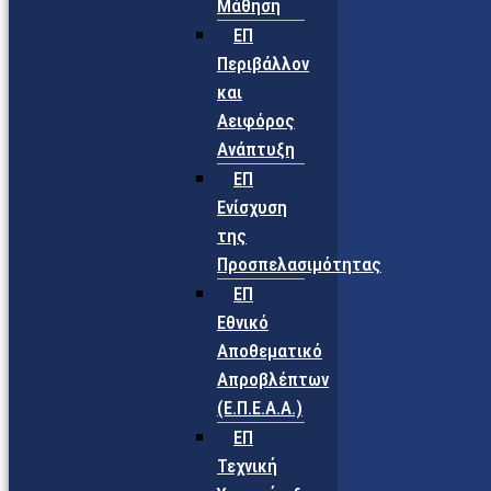
Μάθηση
ΕΠ
Περιβάλλον
και
Αειφόρος
Ανάπτυξη
ΕΠ
Ενίσχυση
της
Προσπελασιμότητας
ΕΠ
Εθνικό
Αποθεματικό
Απροβλέπτων
(Ε.Π.Ε.Α.Α.)
ΕΠ
Τεχνική