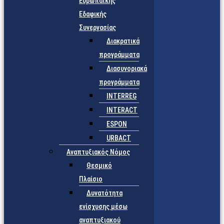
Ευρωπαϊκής
Εδαφικής
Συνεργασίας
Διακρατικά
προγράμματα
Διασυνοριακά
προγράμματα
INTERREG
INTERACT
ESPON
URBACT
Αναπτυξιακός Νόμος
Θεσμικό
Πλαίσιο
Δυνατότητα
ενίσχυσης μέσω
αναπτυξιακού