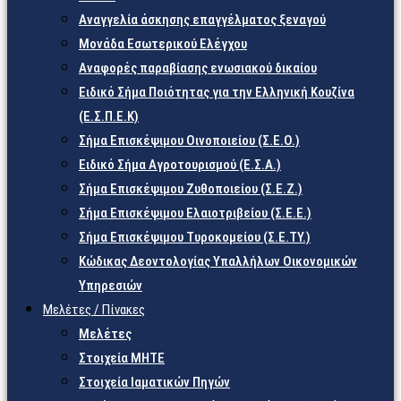
Αναγγελία άσκησης επαγγέλματος ξεναγού
Μονάδα Εσωτερικού Ελέγχου
Αναφορές παραβίασης ενωσιακού δικαίου
Ειδικό Σήμα Ποιότητας για την Ελληνική Κουζίνα
(Ε.Σ.Π.Ε.Κ)
Σήμα Επισκέψιμου Οινοποιείου (Σ.Ε.Ο.)
Ειδικό Σήμα Αγροτουρισμού (Ε.Σ.Α.)
Σήμα Επισκέψιμου Ζυθοποιείου (Σ.Ε.Ζ.)
Σήμα Επισκέψιμου Ελαιοτριβείου (Σ.Ε.Ε.)
Σήμα Επισκέψιμου Τυροκομείου (Σ.Ε.TY.)
Κώδικας Δεοντολογίας Υπαλλήλων Οικονομικών
Υπηρεσιών
Μελέτες / Πίνακες
Μελέτες
Στοιχεία ΜΗΤΕ
Στοιχεία Ιαματικών Πηγών