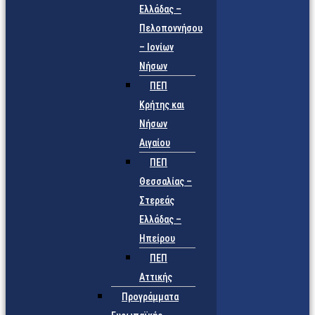
Ελλάδας –
Πελοποννήσου
– Ιονίων
Νήσων
ΠΕΠ
Κρήτης και
Νήσων
Αιγαίου
ΠΕΠ
Θεσσαλίας –
Στερεάς
Ελλάδας –
Ηπείρου
ΠΕΠ
Αττικής
Προγράμματα