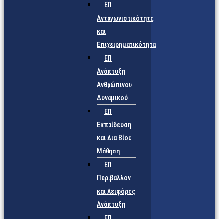
ΕΠ
Ανταγωνιστικότητα
και
Επιχειρηματικότητα
ΕΠ
Ανάπτυξη
Ανθρώπινου
Δυναμικού
ΕΠ
Εκπαίδευση
και Δια Βίου
Μάθηση
ΕΠ
Περιβάλλον
και Αειφόρος
Ανάπτυξη
ΕΠ