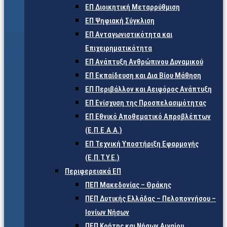
ΕΠ Διοικητική Μεταρρύθμιση
ΕΠ Ψηφιακή Σύγκλιση
ΕΠ Ανταγωνιστικότητα και
Επιχειρηματικότητα
ΕΠ Ανάπτυξη Ανθρώπινου Δυναμικού
ΕΠ Εκπαίδευση και Δια Βίου Μάθηση
ΕΠ Περιβάλλον και Αειφόρος Ανάπτυξη
ΕΠ Ενίσχυση της Προσπελασιμότητας
ΕΠ Εθνικό Αποθεματικό Απροβλέπτων
(Ε.Π.Ε.Α.Α.)
ΕΠ Τεχνική Υποστήριξη Εφαρμογής
(Ε.Π.Τ.Υ.Ε.)
Περιφερειακά ΕΠ
ΠΕΠ Μακεδονίας – Θράκης
ΠΕΠ Δυτικής Ελλάδας – Πελοποννήσου –
Ιονίων Νήσων
ΠΕΠ Κρήτης και Νήσων Αιγαίου