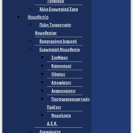
Τουρισμό
Άλλα Ευρωπαϊκά Έργα
Νομοθεσία
Πύλη Τουριστικής
Νομοθεσίας
Βραχυχρόνια διαμονή
Ευρωπαϊκή Νομοθεσία
Συνθήκες
Κανονισμοί
Οδηγίες
Αποφάσεις
Ανακοινώσεις
Προπαρασκευαστικές
Πράξεις
Νομολογία
Δ.Ε.Κ.
Δικαιώματα