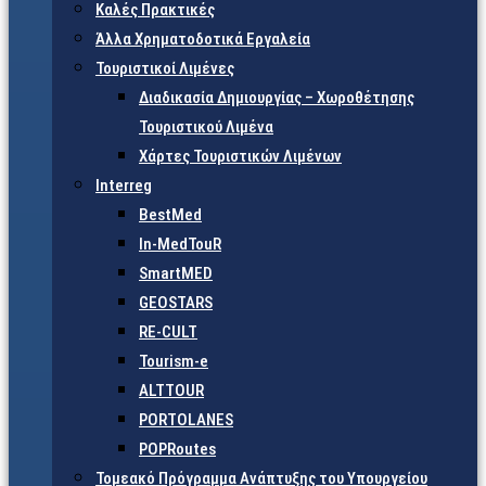
Καλές Πρακτικές
Άλλα Χρηματοδοτικά Εργαλεία
Τουριστικοί Λιμένες
Διαδικασία Δημιουργίας – Χωροθέτησης
Τουριστικού Λιμένα
Χάρτες Τουριστικών Λιμένων
Interreg
BestMed
In-MedTouR
SmartMED
GEOSTARS
RE-CULT
Tourism-e
ALTTOUR
PORTOLANES
POPRoutes
Τομεακό Πρόγραμμα Ανάπτυξης του Υπουργείου