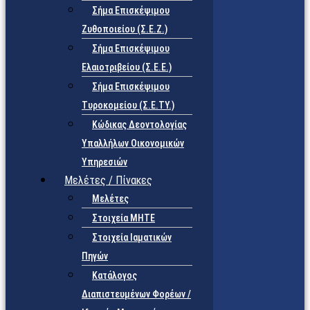
Σήμα Επισκέψιμου
Ζυθοποιείου (Σ.Ε.Ζ.)
Σήμα Επισκέψιμου
Ελαιοτριβείου (Σ.Ε.Ε.)
Σήμα Επισκέψιμου
Τυροκομείου (Σ.Ε.TY.)
Κώδικας Δεοντολογίας
Υπαλλήλων Οικονομικών
Υπηρεσιών
Μελέτες / Πίνακες
Μελέτες
Στοιχεία ΜΗΤΕ
Στοιχεία Ιαματικών
Πηγών
Κατάλογος
Διαπιστευμένων Φορέων /