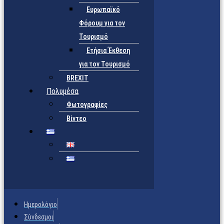
Ευρωπαϊκό
Φόρουμ για τον
Τουρισμό
Ετήσια Έκθεση
για τον Τουρισμό
BREXIT
Πολυμέσα
Φωτογραφίες
Βίντεο
Ημερολόγιο
Σύνδεσμοι