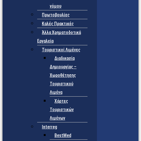
νόμου
Πρωτοβουλίες
Καλές Πρακτικές
Άλλα Χρηματοδοτικά
Εργαλεία
Τουριστικοί Λιμένες
Διαδικασία
Δημιουργίας –
Χωροθέτησης
Τουριστικού
Λιμένα
Χάρτες
Τουριστικών
Λιμένων
Interreg
BestMed