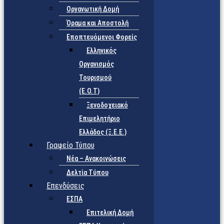
Οργανωτική Δομή
Όραμα και Αποστολή
Εποπτευόμενοι Φορείς
Eλληνικός
Οργανισμός
Τουρισμού
(Ε.Ο.Τ)
Ξενοδοχειακό
Επιμελητήριο
Ελλάδος (Ξ.Ε.Ε.)
Γραφείο Τύπου
Νέα – Ανακοινώσεις
Δελτία Τύπου
Επενδύσεις
ΕΣΠΑ
Επιτελική Δομή