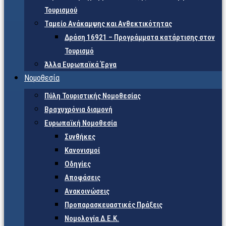
Τουρισμού
Ταμείο Ανάκαμψης και Ανθεκτικότητας
Δράση 16921 – Προγράμματα κατάρτισης στον
Τουρισμό
Άλλα Ευρωπαϊκά Έργα
Νομοθεσία
Πύλη Τουριστικής Νομοθεσίας
Βραχυχρόνια διαμονή
Ευρωπαϊκή Νομοθεσία
Συνθήκες
Κανονισμοί
Οδηγίες
Αποφάσεις
Ανακοινώσεις
Προπαρασκευαστικές Πράξεις
Νομολογία Δ.Ε.Κ.