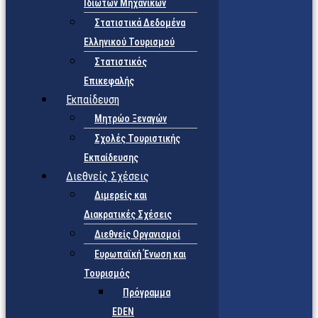
Ιδιωτών Μηχανικών
Στατιστικά Δεδομένα
Ελληνικού Τουρισμού
Στατιστικός
Επικεφαλής
Εκπαίδευση
Μητρώο Ξεναγών
Σχολές Τουριστικής
Εκπαίδευσης
Διεθνείς Σχέσεις
Διμερείς και
Διακρατικές Σχέσεις
Διεθνείς Οργανισμοί
Ευρωπαϊκή Ένωση και
Τουρισμός
Πρόγραμμα
EDEN