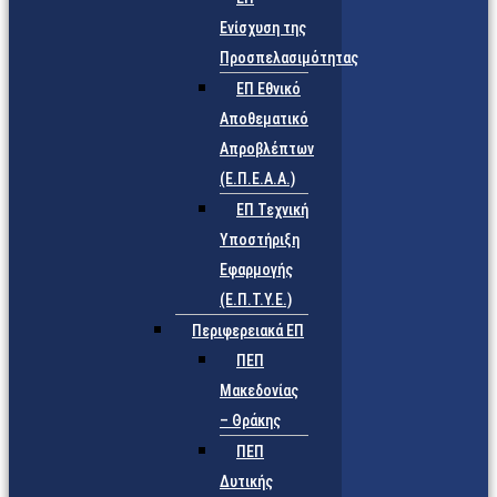
Ενίσχυση της
Προσπελασιμότητας
ΕΠ Εθνικό
Αποθεματικό
Απροβλέπτων
(Ε.Π.Ε.Α.Α.)
ΕΠ Τεχνική
Υποστήριξη
Εφαρμογής
(Ε.Π.Τ.Υ.Ε.)
Περιφερειακά ΕΠ
ΠΕΠ
Μακεδονίας
– Θράκης
ΠΕΠ
Δυτικής