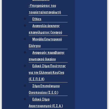
-Υποχρεώσεις του
τουρίστα/καταναλωτή
Ethics
Αναγγελία άσκησης
επαγγέλματος ξεναγού
Μονάδα Εσωτερικού
Ελέγχου
Αναφορές παραβίασης
ενωσιακού δικαίου
Ειδικό Σήμα Ποιότητας
για την Ελληνική Κουζίνα
(Ε.Σ.Π.Ε.Κ)
Σήμα Επισκέψιμου
Οινοποιείου (Σ.Ε.Ο.)
Ειδικό Σήμα
Αγροτουρισμού (Ε.Σ.Α.)