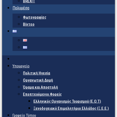
BREXIT
Πολυμέσα
Φωτογραφίες
Βίντεο
Υπουργείο
Πολιτική Ηγεσία
Οργανωτική Δομή
Όραμα και Αποστολή
Εποπτευόμενοι Φορείς
Eλληνικός Οργανισμός Τουρισμού (Ε.Ο.Τ)
Ξενοδοχειακό Επιμελητήριο Ελλάδος (Ξ.Ε.Ε.)
Γραφείο Τύπου