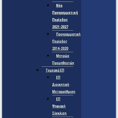
Νέα
Προγραμματική
Περίοδος
2021-2027
Προγραμματική
Περίοδος
2014-2020
Μητρώο
Προμηθευτών
Τομεακά ΕΠ
ΕΠ
Διοικητική
Μεταρρύθμιση
ΕΠ
Ψηφιακή
Σύγκλιση