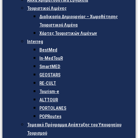
Άλλα Χρηματοδοτικά Εργαλεία
Τουριστικοί Λιμένες
Διαδικασία Δημιουργίας – Χωροθέτησης
Τουριστικού Λιμένα
Χάρτες Τουριστικών Λιμένων
Interreg
BestMed
In-MedTouR
SmartMED
GEOSTARS
RE-CULT
Tourism-e
ALTTOUR
PORTOLANES
POPRoutes
Τομεακό Πρόγραμμα Ανάπτυξης του Υπουργείου
Τουρισμού