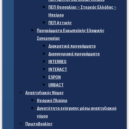
ΠΕΠ Θεσσαλίας – Στερεάς Ελλάδας –
Ηπείρου
ΠΕΠ Αττικής
Προγράμματα Ευρωπαϊκής Εδαφικής
Συνεργασίας
Διακρατικά προγράμματα
Διασυνοριακά προγράμματα
INTERREG
INTERACT
ESPON
URBACT
Αναπτυξιακός Νόμος
Θεσμικό Πλαίσιο
Δυνατότητα ενίσχυσης μέσω αναπτυξιακού
νόμου
Πρωτοβουλίες