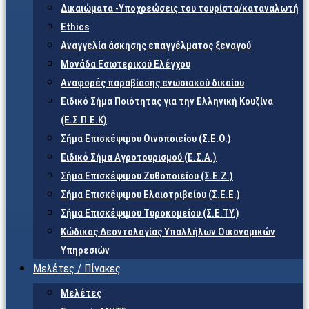
Δικαιώματα -Υποχρεώσεις του τουρίστα/καταναλωτή
Ethics
Αναγγελία άσκησης επαγγέλματος ξεναγού
Μονάδα Εσωτερικού Ελέγχου
Αναφορές παραβίασης ενωσιακού δικαίου
Ειδικό Σήμα Ποιότητας για την Ελληνική Κουζίνα
(Ε.Σ.Π.Ε.Κ)
Σήμα Επισκέψιμου Οινοποιείου (Σ.Ε.Ο.)
Ειδικό Σήμα Αγροτουρισμού (Ε.Σ.Α.)
Σήμα Επισκέψιμου Ζυθοποιείου (Σ.Ε.Ζ.)
Σήμα Επισκέψιμου Ελαιοτριβείου (Σ.Ε.Ε.)
Σήμα Επισκέψιμου Τυροκομείου (Σ.Ε.TY.)
Κώδικας Δεοντολογίας Υπαλλήλων Οικονομικών
Υπηρεσιών
Μελέτες / Πίνακες
Μελέτες