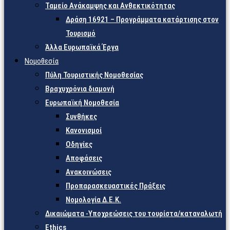
Ταμείο Ανάκαμψης και Ανθεκτικότητας
Δράση 16921 – Προγράμματα κατάρτισης στον
Τουρισμό
Άλλα Ευρωπαϊκά Έργα
Νομοθεσία
Πύλη Τουριστικής Νομοθεσίας
Βραχυχρόνια διαμονή
Ευρωπαϊκή Νομοθεσία
Συνθήκες
Κανονισμοί
Οδηγίες
Αποφάσεις
Ανακοινώσεις
Προπαρασκευαστικές Πράξεις
Νομολογία Δ.Ε.Κ.
Δικαιώματα -Υποχρεώσεις του τουρίστα/καταναλωτή
Ethics