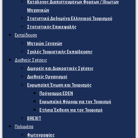
Κατάλογος Διαπιστευμένων Φορέων / Ιδιωτών
Μηχανικών
Στατιστικά Δεδομένα Ελληνικού Τουρισμού
Στατιστικός Επικεφαλής
Εκπαίδευση
Μητρώο Ξεναγών
Σχολές Τουριστικής Εκπαίδευσης
Διεθνείς Σχέσεις
Διμερείς και Διακρατικές Σχέσεις
Διεθνείς Οργανισμοί
Ευρωπαϊκή Ένωση και Τουρισμός
Πρόγραμμα EDEN
Ευρωπαϊκό Φόρουμ για τον Τουρισμό
Ετήσια Έκθεση για τον Τουρισμό
BREXIT
Πολυμέσα
Φωτογραφίες