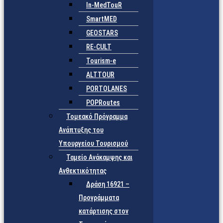
In-MedTouR
SmartMED
GEOSTARS
RE-CULT
Tourism-e
ALTTOUR
PORTOLANES
POPRoutes
Τομεακό Πρόγραμμα
Ανάπτυξης του
Υπουργείου Τουρισμού
Ταμείο Ανάκαμψης και
Ανθεκτικότητας
Δράση 16921 –
Προγράμματα
κατάρτισης στον