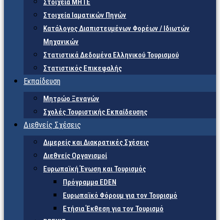
Στοιχεία ΜΗΤΕ
Στοιχεία Ιαματικών Πηγών
Κατάλογος Διαπιστευμένων Φορέων / Ιδιωτών
Μηχανικών
Στατιστικά Δεδομένα Ελληνικού Τουρισμού
Στατιστικός Επικεφαλής
Εκπαίδευση
Μητρώο Ξεναγών
Σχολές Τουριστικής Εκπαίδευσης
Διεθνείς Σχέσεις
Διμερείς και Διακρατικές Σχέσεις
Διεθνείς Οργανισμοί
Ευρωπαϊκή Ένωση και Τουρισμός
Πρόγραμμα EDEN
Ευρωπαϊκό Φόρουμ για τον Τουρισμό
Ετήσια Έκθεση για τον Τουρισμό