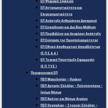
ΕΠ Ψηφιακή Σύγκλιση
ΕΠ Ανταγωνιστικότητα και
Επιχειρηματικότητα
ΕΠ Ανάπτυξη Ανθρώπινου Δυναμικού
ΕΠ Εκπαίδευση και Δια Βίου Μάθηση
ΕΠ Περιβάλλον και Αειφόρος Ανάπτυξη
ΕΠ Ενίσχυση της Προσπελασιμότητας
ΕΠ Εθνικό Αποθεματικό Απροβλέπτων
(Ε.Π.Ε.Α.Α.)
ΕΠ Τεχνική Υποστήριξη Εφαρμογής
(Ε.Π.Τ.Υ.Ε.)
Περιφερειακά ΕΠ
ΠΕΠ Μακεδονίας – Θράκης
ΠΕΠ Δυτικής Ελλάδας – Πελοποννήσου –
Ιονίων Νήσων
ΠΕΠ Κρήτης και Νήσων Αιγαίου
ΠΕΠ Θεσσαλίας – Στερεάς Ελλάδας –