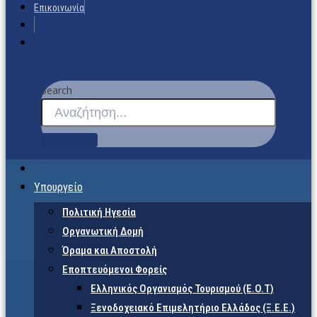
Επικοινωνία
Search
Υπουργείο
Πολιτική Ηγεσία
Οργανωτική Δομή
Όραμα και Αποστολή
Εποπτευόμενοι Φορείς
Eλληνικός Οργανισμός Τουρισμού (Ε.Ο.Τ)
Ξενοδοχειακό Επιμελητήριο Ελλάδος (Ξ.Ε.Ε.)