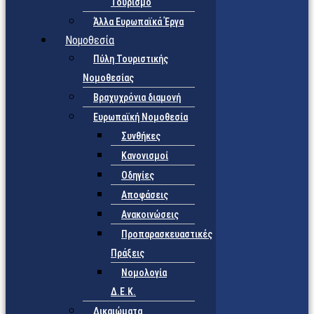
Τουρισμό
Άλλα Ευρωπαϊκά Έργα
Νομοθεσία
Πύλη Τουριστικής
Νομοθεσίας
Βραχυχρόνια διαμονή
Ευρωπαϊκή Νομοθεσία
Συνθήκες
Κανονισμοί
Οδηγίες
Αποφάσεις
Ανακοινώσεις
Προπαρασκευαστικές
Πράξεις
Νομολογία
Δ.Ε.Κ.
Δικαιώματα