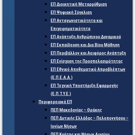
ΕΠ Διοικητική Μεταρρύθμιση
ΕΠ Ψηφιακή Σύγκλιση
ΕΠ Ανταγωνιστικότητα και
Επιχειρηματικότητα
ΕΠ Ανάπτυξη Ανθρώπινου Δυναμικού
ΕΠ Εκπαίδευση και Δια Βίου Μάθηση
ΕΠ Περιβάλλον και Αειφόρος Ανάπτυξη
ΕΠ Ενίσχυση της Προσπελασιμότητας
ΕΠ Εθνικό Αποθεματικό Απροβλέπτων
(Ε.Π.Ε.Α.Α.)
ΕΠ Τεχνική Υποστήριξη Εφαρμογής
(Ε.Π.Τ.Υ.Ε.)
Περιφερειακά ΕΠ
ΠΕΠ Μακεδονίας – Θράκης
ΠΕΠ Δυτικής Ελλάδας – Πελοποννήσου –
Ιονίων Νήσων
ΠΕΠ Κρήτης και Νήσων Αιγαίου