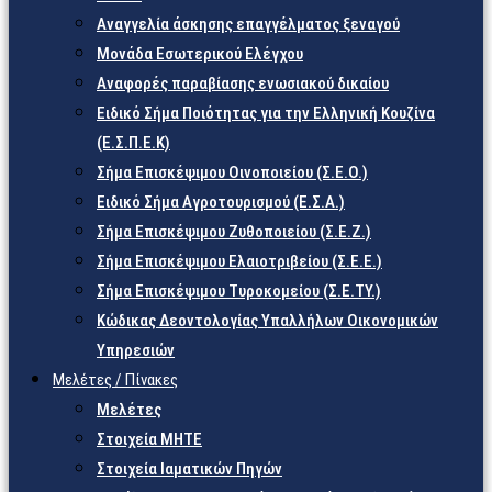
Αναγγελία άσκησης επαγγέλματος ξεναγού
Μονάδα Εσωτερικού Ελέγχου
Αναφορές παραβίασης ενωσιακού δικαίου
Ειδικό Σήμα Ποιότητας για την Ελληνική Κουζίνα
(Ε.Σ.Π.Ε.Κ)
Σήμα Επισκέψιμου Οινοποιείου (Σ.Ε.Ο.)
Ειδικό Σήμα Αγροτουρισμού (Ε.Σ.Α.)
Σήμα Επισκέψιμου Ζυθοποιείου (Σ.Ε.Ζ.)
Σήμα Επισκέψιμου Ελαιοτριβείου (Σ.Ε.Ε.)
Σήμα Επισκέψιμου Τυροκομείου (Σ.Ε.TY.)
Κώδικας Δεοντολογίας Υπαλλήλων Οικονομικών
Υπηρεσιών
Μελέτες / Πίνακες
Μελέτες
Στοιχεία ΜΗΤΕ
Στοιχεία Ιαματικών Πηγών