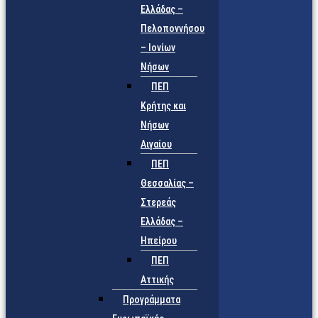
Ελλάδας –
Πελοποννήσου
– Ιονίων
Νήσων
ΠΕΠ
Κρήτης και
Νήσων
Αιγαίου
ΠΕΠ
Θεσσαλίας –
Στερεάς
Ελλάδας –
Ηπείρου
ΠΕΠ
Αττικής
Προγράμματα