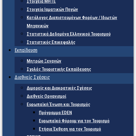
Στοιχεία ΜΗΤΕ
Στοιχεία Ιαματικών Πηγών
Κατάλογος Διαπιστευμένων Φορέων / Ιδιωτών
Μηχανικών
Στατιστικά Δεδομένα Ελληνικού Τουρισμού
Στατιστικός Επικεφαλής
Εκπαίδευση
Μητρώο Ξεναγών
Σχολές Τουριστικής Εκπαίδευσης
Διεθνείς Σχέσεις
Διμερείς και Διακρατικές Σχέσεις
Διεθνείς Οργανισμοί
Ευρωπαϊκή Ένωση και Τουρισμός
Πρόγραμμα EDEN
Ευρωπαϊκό Φόρουμ για τον Τουρισμό
Ετήσια Έκθεση για τον Τουρισμό