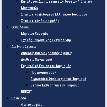
Κατάλογος Διαπιστευμένων Φορέων / Ιδιωτών
Μηχανικών
Στατιστικά Δεδομένα Ελληνικού Τουρισμού
Στατιστικός Επικεφαλής
Εκπαίδευση
Μητρώο Ξεναγών
Σχολές Τουριστικής Εκπαίδευσης
Διεθνείς Σχέσεις
Διμερείς και Διακρατικές Σχέσεις
Διεθνείς Οργανισμοί
Ευρωπαϊκή Ένωση και Τουρισμός
Πρόγραμμα EDEN
Ευρωπαϊκό Φόρουμ για τον Τουρισμό
Ετήσια Έκθεση για τον Τουρισμό
BREXIT
Πολυμέσα
Φωτογραφίες