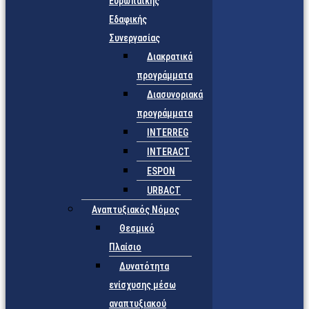
Ευρωπαϊκής
Εδαφικής
Συνεργασίας
Διακρατικά
προγράμματα
Διασυνοριακά
προγράμματα
INTERREG
INTERACT
ESPON
URBACT
Αναπτυξιακός Νόμος
Θεσμικό
Πλαίσιο
Δυνατότητα
ενίσχυσης μέσω
αναπτυξιακού