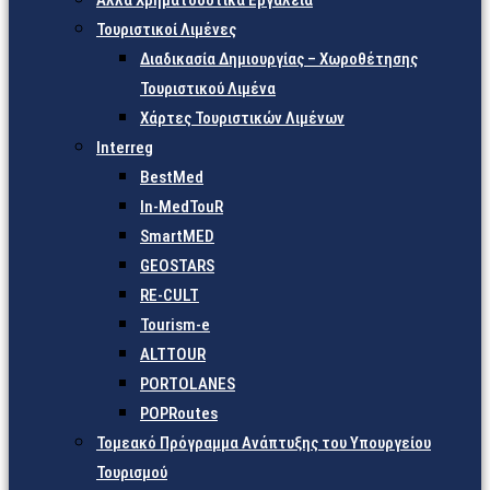
Άλλα Χρηματοδοτικά Εργαλεία
Τουριστικοί Λιμένες
Διαδικασία Δημιουργίας – Χωροθέτησης
Τουριστικού Λιμένα
Χάρτες Τουριστικών Λιμένων
Interreg
BestMed
In-MedTouR
SmartMED
GEOSTARS
RE-CULT
Tourism-e
ALTTOUR
PORTOLANES
POPRoutes
Τομεακό Πρόγραμμα Ανάπτυξης του Υπουργείου
Τουρισμού