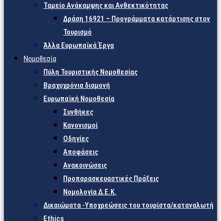
Ταμείο Ανάκαμψης και Ανθεκτικότητας
Δράση 16921 – Προγράμματα κατάρτισης στον
Τουρισμό
Άλλα Ευρωπαϊκά Έργα
Νομοθεσία
Πύλη Τουριστικής Νομοθεσίας
Βραχυχρόνια διαμονή
Ευρωπαϊκή Νομοθεσία
Συνθήκες
Κανονισμοί
Οδηγίες
Αποφάσεις
Ανακοινώσεις
Προπαρασκευαστικές Πράξεις
Νομολογία Δ.Ε.Κ.
Δικαιώματα -Υποχρεώσεις του τουρίστα/καταναλωτή
Ethics