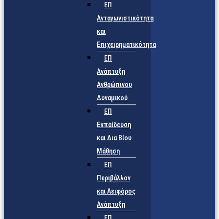
ΕΠ
Ανταγωνιστικότητα
και
Επιχειρηματικότητα
ΕΠ
Ανάπτυξη
Ανθρώπινου
Δυναμικού
ΕΠ
Εκπαίδευση
και Δια Βίου
Μάθηση
ΕΠ
Περιβάλλον
και Αειφόρος
Ανάπτυξη
ΕΠ