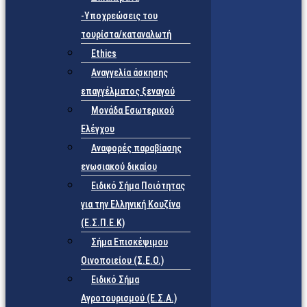
-Υποχρεώσεις του
τουρίστα/καταναλωτή
Ethics
Αναγγελία άσκησης
επαγγέλματος ξεναγού
Μονάδα Εσωτερικού
Ελέγχου
Αναφορές παραβίασης
ενωσιακού δικαίου
Ειδικό Σήμα Ποιότητας
για την Ελληνική Κουζίνα
(Ε.Σ.Π.Ε.Κ)
Σήμα Επισκέψιμου
Οινοποιείου (Σ.Ε.Ο.)
Ειδικό Σήμα
Αγροτουρισμού (Ε.Σ.Α.)