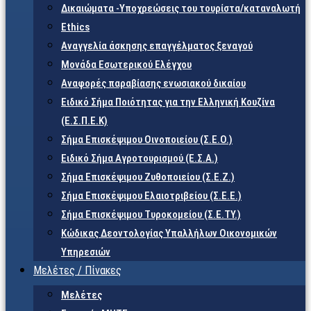
Δικαιώματα -Υποχρεώσεις του τουρίστα/καταναλωτή
Ethics
Αναγγελία άσκησης επαγγέλματος ξεναγού
Μονάδα Εσωτερικού Ελέγχου
Αναφορές παραβίασης ενωσιακού δικαίου
Ειδικό Σήμα Ποιότητας για την Ελληνική Κουζίνα
(Ε.Σ.Π.Ε.Κ)
Σήμα Επισκέψιμου Οινοποιείου (Σ.Ε.Ο.)
Ειδικό Σήμα Αγροτουρισμού (Ε.Σ.Α.)
Σήμα Επισκέψιμου Ζυθοποιείου (Σ.Ε.Ζ.)
Σήμα Επισκέψιμου Ελαιοτριβείου (Σ.Ε.Ε.)
Σήμα Επισκέψιμου Τυροκομείου (Σ.Ε.TY.)
Κώδικας Δεοντολογίας Υπαλλήλων Οικονομικών
Υπηρεσιών
Μελέτες / Πίνακες
Μελέτες