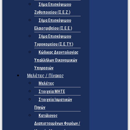
Σήμα Επισκέψιμου
Ζυθοποιείου (Σ.Ε.Ζ.)
Σήμα Επισκέψιμου
Ελαιοτριβείου (Σ.Ε.Ε.)
Σήμα Επισκέψιμου
Τυροκομείου (Σ.Ε.TY.)
Κώδικας Δεοντολογίας
Υπαλλήλων Οικονομικών
Υπηρεσιών
Μελέτες / Πίνακες
Μελέτες
Στοιχεία ΜΗΤΕ
Στοιχεία Ιαματικών
Πηγών
Κατάλογος
Διαπιστευμένων Φορέων /