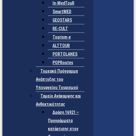
In-MedTouR
SmartMED
GEOSTARS
RE-CULT
Tourism-e
ALTTOUR
PORTOLANES
POPRoutes
Τομεακό Πρόγραμμα
Ανάπτυξης του
Υπουργείου Τουρισμού
Ταμείο Ανάκαμψης και
Ανθεκτικότητας
Δράση 16921 –
Προγράμματα
κατάρτισης στον