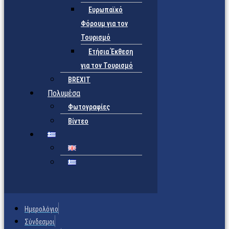
Ευρωπαϊκό
Φόρουμ για τον
Τουρισμό
Ετήσια Έκθεση
για τον Τουρισμό
BREXIT
Πολυμέσα
Φωτογραφίες
Βίντεο
Ημερολόγιο
Σύνδεσμοι