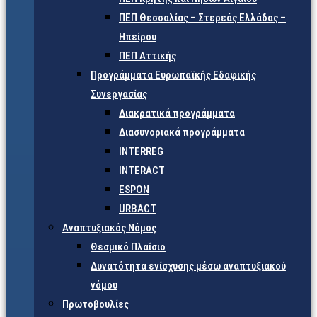
ΠΕΠ Θεσσαλίας – Στερεάς Ελλάδας –
Ηπείρου
ΠΕΠ Αττικής
Προγράμματα Ευρωπαϊκής Εδαφικής
Συνεργασίας
Διακρατικά προγράμματα
Διασυνοριακά προγράμματα
INTERREG
INTERACT
ESPON
URBACT
Αναπτυξιακός Νόμος
Θεσμικό Πλαίσιο
Δυνατότητα ενίσχυσης μέσω αναπτυξιακού
νόμου
Πρωτοβουλίες