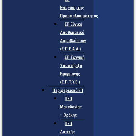
Ενίσχυση της
Προσπελασιμότητας
ΕΠ Εθνικό
Αποθεματικό
Απροβλέπτων
(Ε.Π.Ε.Α.Α.)
ΕΠ Τεχνική
Υποστήριξη
Εφαρμογής
(Ε.Π.Τ.Υ.Ε.)
Περιφερειακά ΕΠ
ΠΕΠ
Μακεδονίας
– Θράκης
ΠΕΠ
Δυτικής