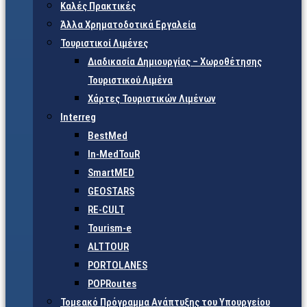
Καλές Πρακτικές
Άλλα Χρηματοδοτικά Εργαλεία
Τουριστικοί Λιμένες
Διαδικασία Δημιουργίας – Χωροθέτησης
Τουριστικού Λιμένα
Χάρτες Τουριστικών Λιμένων
Interreg
BestMed
In-MedTouR
SmartMED
GEOSTARS
RE-CULT
Tourism-e
ALTTOUR
PORTOLANES
POPRoutes
Τομεακό Πρόγραμμα Ανάπτυξης του Υπουργείου