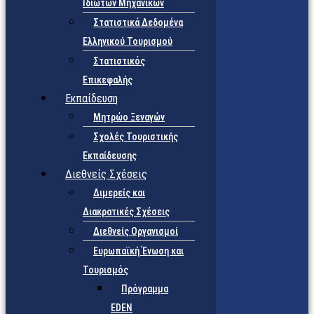
Ιδιωτών Μηχανικών
Στατιστικά Δεδομένα
Ελληνικού Τουρισμού
Στατιστικός
Επικεφαλής
Εκπαίδευση
Μητρώο Ξεναγών
Σχολές Τουριστικής
Εκπαίδευσης
Διεθνείς Σχέσεις
Διμερείς και
Διακρατικές Σχέσεις
Διεθνείς Οργανισμοί
Ευρωπαϊκή Ένωση και
Τουρισμός
Πρόγραμμα
EDEN