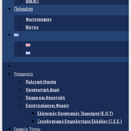
BREXIT
Πολυμέσα
Φωτογραφίες
Βίντεο
Υπουργείο
Πολιτική Ηγεσία
Οργανωτική Δομή
Όραμα και Αποστολή
Εποπτευόμενοι Φορείς
Eλληνικός Οργανισμός Τουρισμού (Ε.Ο.Τ)
Ξενοδοχειακό Επιμελητήριο Ελλάδος (Ξ.Ε.Ε.)
Γραφείο Τύπου