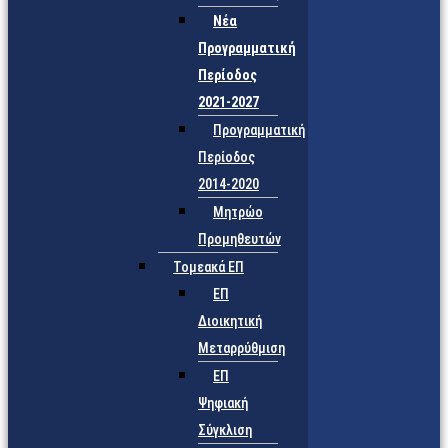
Νέα
Προγραμματική
Περίοδος
2021-2027
Προγραμματική
Περίοδος
2014-2020
Μητρώο
Προμηθευτών
Τομεακά ΕΠ
ΕΠ
Διοικητική
Μεταρρύθμιση
ΕΠ
Ψηφιακή
Σύγκλιση