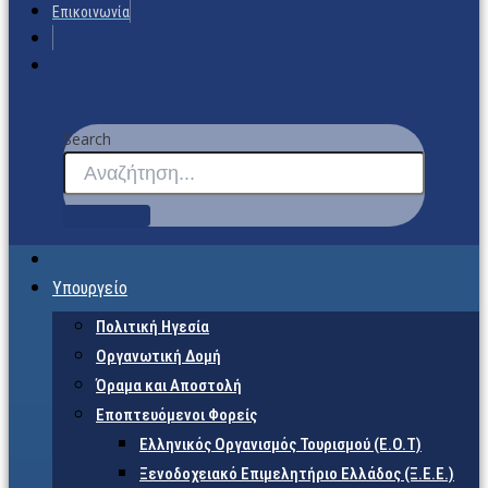
Επικοινωνία
Search
Υπουργείο
Πολιτική Ηγεσία
Οργανωτική Δομή
Όραμα και Αποστολή
Εποπτευόμενοι Φορείς
Eλληνικός Οργανισμός Τουρισμού (Ε.Ο.Τ)
Ξενοδοχειακό Επιμελητήριο Ελλάδος (Ξ.Ε.Ε.)