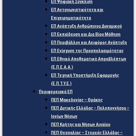
ΕΠ Ψηφιακή Σύγκλιση
ΕΠ Ανταγωνιστικότητα και
Επιχειρηματικότητα
ΕΠ Ανάπτυξη Ανθρώπινου Δυναμικού
ΕΠ Εκπαίδευση και Δια Βίου Μάθηση
ΕΠ Περιβάλλον και Αειφόρος Ανάπτυξη
ΕΠ Ενίσχυση της Προσπελασιμότητας
ΕΠ Εθνικό Αποθεματικό Απροβλέπτων
(Ε.Π.Ε.Α.Α.)
ΕΠ Τεχνική Υποστήριξη Εφαρμογής
(Ε.Π.Τ.Υ.Ε.)
Περιφερειακά ΕΠ
ΠΕΠ Μακεδονίας – Θράκης
ΠΕΠ Δυτικής Ελλάδας – Πελοποννήσου –
Ιονίων Νήσων
ΠΕΠ Κρήτης και Νήσων Αιγαίου
ΠΕΠ Θεσσαλίας – Στερεάς Ελλάδας –