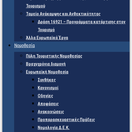
Τουρισμού
Ταμείο Ανάκαμψης και Ανθεκτικότητας
Δράση 16921 – Προγράμματα κατάρτισης στον
Τουρισμό
Άλλα Ευρωπαϊκά Έργα
Νομοθεσία
Πύλη Τουριστικής Νομοθεσίας
Βραχυχρόνια διαμονή
Ευρωπαϊκή Νομοθεσία
Συνθήκες
Κανονισμοί
Οδηγίες
Αποφάσεις
Ανακοινώσεις
Προπαρασκευαστικές Πράξεις
Νομολογία Δ.Ε.Κ.