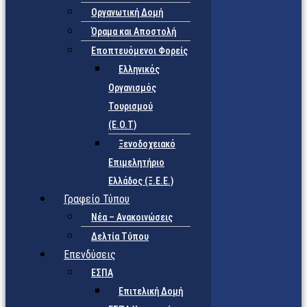
Οργανωτική Δομή
Όραμα και Αποστολή
Εποπτευόμενοι Φορείς
Eλληνικός
Οργανισμός
Τουρισμού
(Ε.Ο.Τ)
Ξενοδοχειακό
Επιμελητήριο
Ελλάδος (Ξ.Ε.Ε.)
Γραφείο Τύπου
Νέα – Ανακοινώσεις
Δελτία Τύπου
Επενδύσεις
ΕΣΠΑ
Επιτελική Δομή