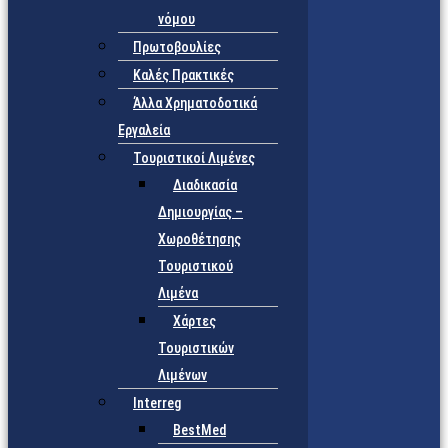
νόμου
Πρωτοβουλίες
Καλές Πρακτικές
Άλλα Χρηματοδοτικά
Εργαλεία
Τουριστικοί Λιμένες
Διαδικασία
Δημιουργίας –
Χωροθέτησης
Τουριστικού
Λιμένα
Χάρτες
Τουριστικών
Λιμένων
Interreg
BestMed