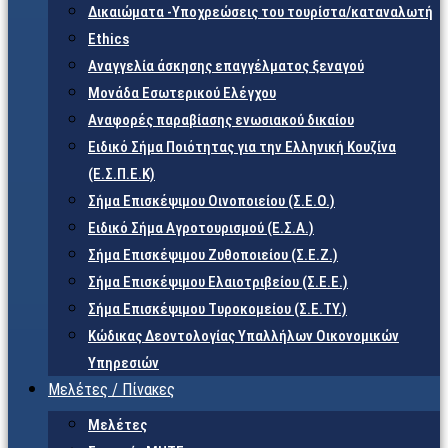
Δικαιώματα -Υποχρεώσεις του τουρίστα/καταναλωτή
Ethics
Αναγγελία άσκησης επαγγέλματος ξεναγού
Μονάδα Εσωτερικού Ελέγχου
Αναφορές παραβίασης ενωσιακού δικαίου
Ειδικό Σήμα Ποιότητας για την Ελληνική Κουζίνα
(Ε.Σ.Π.Ε.Κ)
Σήμα Επισκέψιμου Οινοποιείου (Σ.Ε.Ο.)
Ειδικό Σήμα Αγροτουρισμού (Ε.Σ.Α.)
Σήμα Επισκέψιμου Ζυθοποιείου (Σ.Ε.Ζ.)
Σήμα Επισκέψιμου Ελαιοτριβείου (Σ.Ε.Ε.)
Σήμα Επισκέψιμου Τυροκομείου (Σ.Ε.TY.)
Κώδικας Δεοντολογίας Υπαλλήλων Οικονομικών
Υπηρεσιών
Μελέτες / Πίνακες
Μελέτες