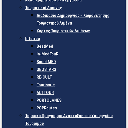
Άλλα Χρηματοδοτικά Εργαλεία
Τουριστικοί Λιμένες
Διαδικασία Δημιουργίας – Χωροθέτησης
Τουριστικού Λιμένα
Χάρτες Τουριστικών Λιμένων
Interreg
BestMed
In-MedTouR
SmartMED
GEOSTARS
RE-CULT
Tourism-e
ALTTOUR
PORTOLANES
POPRoutes
Τομεακό Πρόγραμμα Ανάπτυξης του Υπουργείου
Τουρισμού