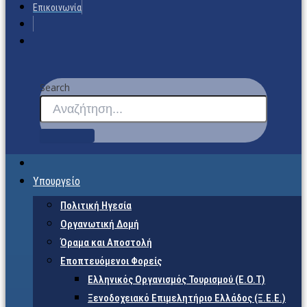
Επικοινωνία
Search
Υπουργείο
Πολιτική Ηγεσία
Οργανωτική Δομή
Όραμα και Αποστολή
Εποπτευόμενοι Φορείς
Eλληνικός Οργανισμός Τουρισμού (Ε.Ο.Τ)
Ξενοδοχειακό Επιμελητήριο Ελλάδος (Ξ.Ε.Ε.)