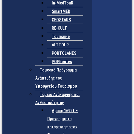
In-MedTouR
SmartMED
GEOSTARS
RE-CULT
Tourism-e
ALTTOUR
PORTOLANES
POPRoutes
Τομεακό Πρόγραμμα
Ανάπτυξης του
Υπουργείου Τουρισμού
Ταμείο Ανάκαμψης και
Ανθεκτικότητας
Δράση 16921 –
Προγράμματα
κατάρτισης στον