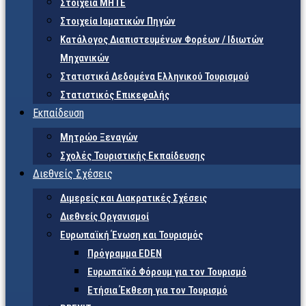
Στοιχεία ΜΗΤΕ
Στοιχεία Ιαματικών Πηγών
Κατάλογος Διαπιστευμένων Φορέων / Ιδιωτών
Μηχανικών
Στατιστικά Δεδομένα Ελληνικού Τουρισμού
Στατιστικός Επικεφαλής
Εκπαίδευση
Μητρώο Ξεναγών
Σχολές Τουριστικής Εκπαίδευσης
Διεθνείς Σχέσεις
Διμερείς και Διακρατικές Σχέσεις
Διεθνείς Οργανισμοί
Ευρωπαϊκή Ένωση και Τουρισμός
Πρόγραμμα EDEN
Ευρωπαϊκό Φόρουμ για τον Τουρισμό
Ετήσια Έκθεση για τον Τουρισμό