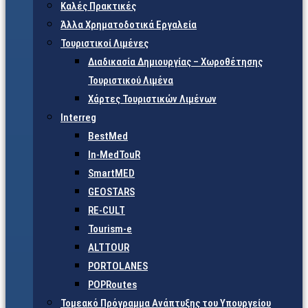
Καλές Πρακτικές
Άλλα Χρηματοδοτικά Εργαλεία
Τουριστικοί Λιμένες
Διαδικασία Δημιουργίας – Χωροθέτησης
Τουριστικού Λιμένα
Χάρτες Τουριστικών Λιμένων
Interreg
BestMed
In-MedTouR
SmartMED
GEOSTARS
RE-CULT
Tourism-e
ALTTOUR
PORTOLANES
POPRoutes
Τομεακό Πρόγραμμα Ανάπτυξης του Υπουργείου