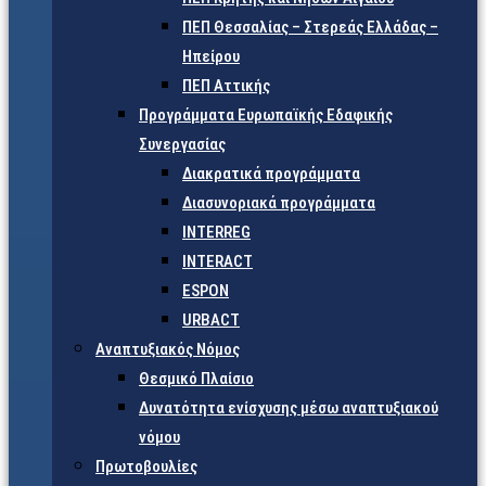
ΠΕΠ Θεσσαλίας – Στερεάς Ελλάδας –
Ηπείρου
ΠΕΠ Αττικής
Προγράμματα Ευρωπαϊκής Εδαφικής
Συνεργασίας
Διακρατικά προγράμματα
Διασυνοριακά προγράμματα
INTERREG
INTERACT
ESPON
URBACT
Αναπτυξιακός Νόμος
Θεσμικό Πλαίσιο
Δυνατότητα ενίσχυσης μέσω αναπτυξιακού
νόμου
Πρωτοβουλίες