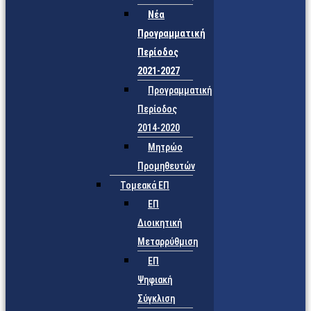
Νέα
Προγραμματική
Περίοδος
2021-2027
Προγραμματική
Περίοδος
2014-2020
Μητρώο
Προμηθευτών
Τομεακά ΕΠ
ΕΠ
Διοικητική
Μεταρρύθμιση
ΕΠ
Ψηφιακή
Σύγκλιση