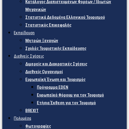
Κατάλογος Διαπιστευμένων Φορέων / Ιδιωτών
Μηχανικών
Στατιστικά Δεδομένα Ελληνικού Τουρισμού
Στατιστικός Επικεφαλής
Εκπαίδευση
Μητρώο Ξεναγών
Σχολές Τουριστικής Εκπαίδευσης
Διεθνείς Σχέσεις
Διμερείς και Διακρατικές Σχέσεις
Διεθνείς Οργανισμοί
Ευρωπαϊκή Ένωση και Τουρισμός
Πρόγραμμα EDEN
Ευρωπαϊκό Φόρουμ για τον Τουρισμό
Ετήσια Έκθεση για τον Τουρισμό
BREXIT
Πολυμέσα
Φωτογραφίες