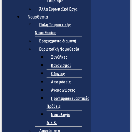
Τουρισμό
Άλλα Ευρωπαϊκά Έργα
Νομοθεσία
Πύλη Τουριστικής
Νομοθεσίας
Βραχυχρόνια διαμονή
Ευρωπαϊκή Νομοθεσία
Συνθήκες
Κανονισμοί
Οδηγίες
Αποφάσεις
Ανακοινώσεις
Προπαρασκευαστικές
Πράξεις
Νομολογία
Δ.Ε.Κ.
Δικαιώματα