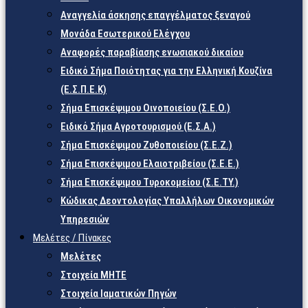
Αναγγελία άσκησης επαγγέλματος ξεναγού
Μονάδα Εσωτερικού Ελέγχου
Αναφορές παραβίασης ενωσιακού δικαίου
Ειδικό Σήμα Ποιότητας για την Ελληνική Κουζίνα
(Ε.Σ.Π.Ε.Κ)
Σήμα Επισκέψιμου Οινοποιείου (Σ.Ε.Ο.)
Ειδικό Σήμα Αγροτουρισμού (Ε.Σ.Α.)
Σήμα Επισκέψιμου Ζυθοποιείου (Σ.Ε.Ζ.)
Σήμα Επισκέψιμου Ελαιοτριβείου (Σ.Ε.Ε.)
Σήμα Επισκέψιμου Τυροκομείου (Σ.Ε.TY.)
Κώδικας Δεοντολογίας Υπαλλήλων Οικονομικών
Υπηρεσιών
Μελέτες / Πίνακες
Μελέτες
Στοιχεία ΜΗΤΕ
Στοιχεία Ιαματικών Πηγών