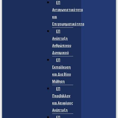
ΕΠ
Ανταγωνιστικότητα
και
Επιχειρηματικότητα
ΕΠ
Ανάπτυξη
Ανθρώπινου
Δυναμικού
ΕΠ
Εκπαίδευση
και Δια Βίου
Μάθηση
ΕΠ
Περιβάλλον
και Αειφόρος
Ανάπτυξη
ΕΠ