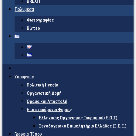
BREXIT
Πολυμέσα
Φωτογραφίες
Βίντεο
Υπουργείο
Πολιτική Ηγεσία
Οργανωτική Δομή
Όραμα και Αποστολή
Εποπτευόμενοι Φορείς
Eλληνικός Οργανισμός Τουρισμού (Ε.Ο.Τ)
Ξενοδοχειακό Επιμελητήριο Ελλάδος (Ξ.Ε.Ε.)
Γραφείο Τύπου