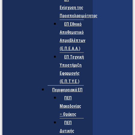
Ενίσχυση της
Προσπελασιμότητας
ΕΠ Εθνικό
Αποθεματικό
Απροβλέπτων
(Ε.Π.Ε.Α.Α.)
ΕΠ Τεχνική
Υποστήριξη
Εφαρμογής
(Ε.Π.Τ.Υ.Ε.)
Περιφερειακά ΕΠ
ΠΕΠ
Μακεδονίας
– Θράκης
ΠΕΠ
Δυτικής