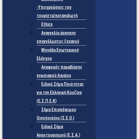
-Υποχρεώσεις του
τουρίστα/καταναλωτή
Ethics
Αναγγελία άσκησης
επαγγέλματος ξεναγού
Μονάδα Εσωτερικού
Ελέγχου
Αναφορές παραβίασης
ενωσιακού δικαίου
Ειδικό Σήμα Ποιότητας
για την Ελληνική Κουζίνα
(Ε.Σ.Π.Ε.Κ)
Σήμα Επισκέψιμου
Οινοποιείου (Σ.Ε.Ο.)
Ειδικό Σήμα
Αγροτουρισμού (Ε.Σ.Α.)