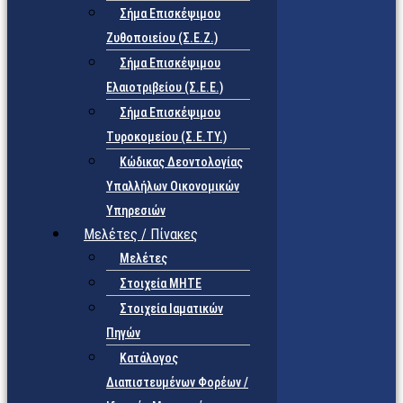
Σήμα Επισκέψιμου
Ζυθοποιείου (Σ.Ε.Ζ.)
Σήμα Επισκέψιμου
Ελαιοτριβείου (Σ.Ε.Ε.)
Σήμα Επισκέψιμου
Τυροκομείου (Σ.Ε.TY.)
Κώδικας Δεοντολογίας
Υπαλλήλων Οικονομικών
Υπηρεσιών
Μελέτες / Πίνακες
Μελέτες
Στοιχεία ΜΗΤΕ
Στοιχεία Ιαματικών
Πηγών
Κατάλογος
Διαπιστευμένων Φορέων /