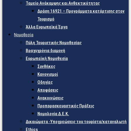
Ταμείο Ανάκαμψης και Ανθεκτικότητας
Δράση 16921 – Προγράμματα κατάρτισης στον
Τουρισμό
Άλλα Ευρωπαϊκά Έργα
Νομοθεσία
Πύλη Τουριστικής Νομοθεσίας
Βραχυχρόνια διαμονή
Ευρωπαϊκή Νομοθεσία
Συνθήκες
Κανονισμοί
Οδηγίες
Αποφάσεις
Ανακοινώσεις
Προπαρασκευαστικές Πράξεις
Νομολογία Δ.Ε.Κ.
Δικαιώματα -Υποχρεώσεις του τουρίστα/καταναλωτή
Ethics