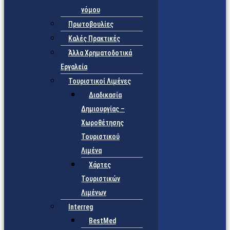
νόμου
Πρωτοβουλίες
Καλές Πρακτικές
Άλλα Χρηματοδοτικά
Εργαλεία
Τουριστικοί Λιμένες
Διαδικασία
Δημιουργίας –
Χωροθέτησης
Τουριστικού
Λιμένα
Χάρτες
Τουριστικών
Λιμένων
Interreg
BestMed