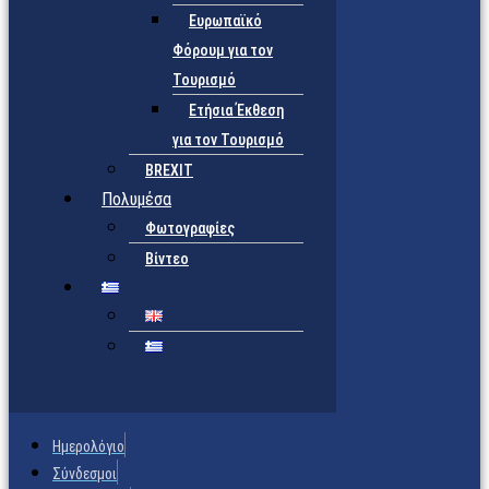
Ευρωπαϊκό
Φόρουμ για τον
Τουρισμό
Ετήσια Έκθεση
για τον Τουρισμό
BREXIT
Πολυμέσα
Φωτογραφίες
Βίντεο
Ημερολόγιο
Σύνδεσμοι