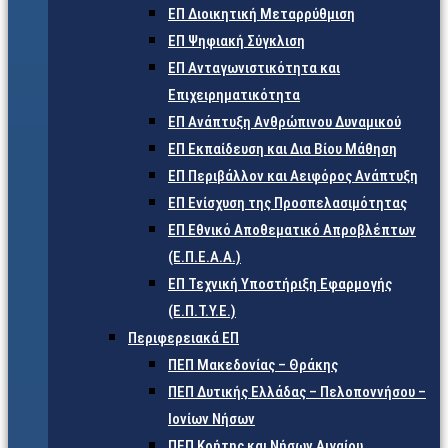
ΕΠ Διοικητική Μεταρρύθμιση
ΕΠ Ψηφιακή Σύγκλιση
ΕΠ Ανταγωνιστικότητα και
Επιχειρηματικότητα
ΕΠ Ανάπτυξη Ανθρώπινου Δυναμικού
ΕΠ Εκπαίδευση και Δια Βίου Μάθηση
ΕΠ Περιβάλλον και Αειφόρος Ανάπτυξη
ΕΠ Ενίσχυση της Προσπελασιμότητας
ΕΠ Εθνικό Αποθεματικό Απροβλέπτων
(Ε.Π.Ε.Α.Α.)
ΕΠ Τεχνική Υποστήριξη Εφαρμογής
(Ε.Π.Τ.Υ.Ε.)
Περιφερειακά ΕΠ
ΠΕΠ Μακεδονίας – Θράκης
ΠΕΠ Δυτικής Ελλάδας – Πελοποννήσου –
Ιονίων Νήσων
ΠΕΠ Κρήτης και Νήσων Αιγαίου