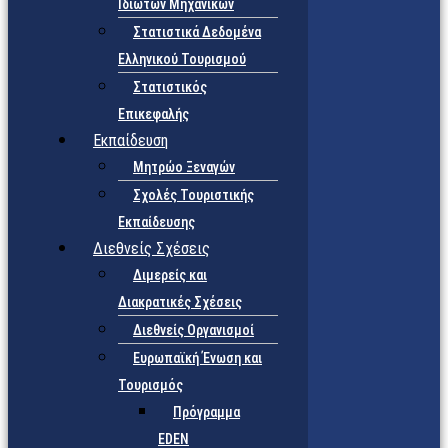
Ιδιωτών Μηχανικών
Στατιστικά Δεδομένα
Ελληνικού Τουρισμού
Στατιστικός
Επικεφαλής
Εκπαίδευση
Μητρώο Ξεναγών
Σχολές Τουριστικής
Εκπαίδευσης
Διεθνείς Σχέσεις
Διμερείς και
Διακρατικές Σχέσεις
Διεθνείς Οργανισμοί
Ευρωπαϊκή Ένωση και
Τουρισμός
Πρόγραμμα
EDEN