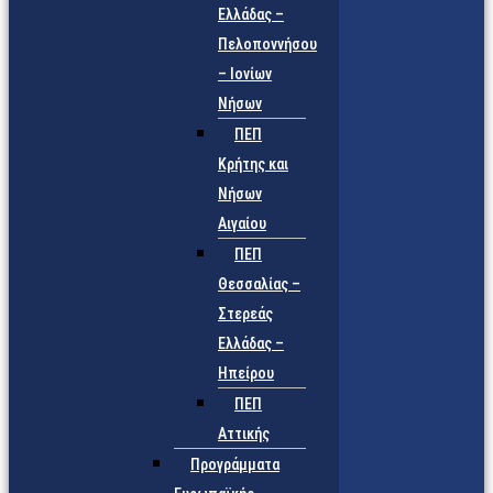
Ελλάδας –
Πελοποννήσου
– Ιονίων
Νήσων
ΠΕΠ
Κρήτης και
Νήσων
Αιγαίου
ΠΕΠ
Θεσσαλίας –
Στερεάς
Ελλάδας –
Ηπείρου
ΠΕΠ
Αττικής
Προγράμματα