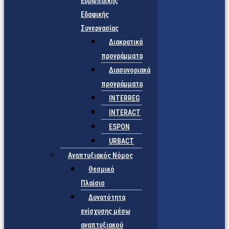
Ευρωπαϊκής
Εδαφικής
Συνεργασίας
Διακρατικά
προγράμματα
Διασυνοριακά
προγράμματα
INTERREG
INTERACT
ESPON
URBACT
Αναπτυξιακός Νόμος
Θεσμικό
Πλαίσιο
Δυνατότητα
ενίσχυσης μέσω
αναπτυξιακού