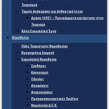
Τουρισμού
Ταμείο Ανάκαμψης και Ανθεκτικότητας
Δράση 16921 – Προγράμματα κατάρτισης στον
Τουρισμό
Άλλα Ευρωπαϊκά Έργα
Νομοθεσία
Πύλη Τουριστικής Νομοθεσίας
Βραχυχρόνια διαμονή
Ευρωπαϊκή Νομοθεσία
Συνθήκες
Κανονισμοί
Οδηγίες
Αποφάσεις
Ανακοινώσεις
Προπαρασκευαστικές Πράξεις
Νομολογία Δ.Ε.Κ.