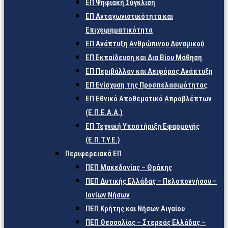
ΕΠ Ψηφιακή Σύγκλιση
ΕΠ Ανταγωνιστικότητα και
Επιχειρηματικότητα
ΕΠ Ανάπτυξη Ανθρώπινου Δυναμικού
ΕΠ Εκπαίδευση και Δια Βίου Μάθηση
ΕΠ Περιβάλλον και Αειφόρος Ανάπτυξη
ΕΠ Ενίσχυση της Προσπελασιμότητας
ΕΠ Εθνικό Αποθεματικό Απροβλέπτων
(Ε.Π.Ε.Α.Α.)
ΕΠ Τεχνική Υποστήριξη Εφαρμογής
(Ε.Π.Τ.Υ.Ε.)
Περιφερειακά ΕΠ
ΠΕΠ Μακεδονίας – Θράκης
ΠΕΠ Δυτικής Ελλάδας – Πελοποννήσου –
Ιονίων Νήσων
ΠΕΠ Κρήτης και Νήσων Αιγαίου
ΠΕΠ Θεσσαλίας – Στερεάς Ελλάδας –