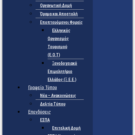
Οργανωτική Δομή
Όραμα και Αποστολή
Εποπτευόμενοι Φορείς
Eλληνικός
Οργανισμός
Τουρισμού
(Ε.Ο.Τ)
Ξενοδοχειακό
Επιμελητήριο
Ελλάδος (Ξ.Ε.Ε.)
Γραφείο Τύπου
Νέα – Ανακοινώσεις
Δελτία Τύπου
Επενδύσεις
ΕΣΠΑ
Επιτελική Δομή