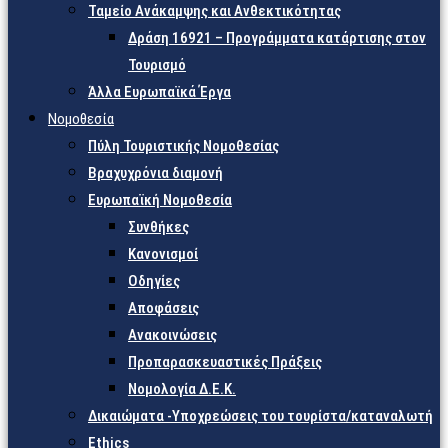
Ταμείο Ανάκαμψης και Ανθεκτικότητας
Δράση 16921 – Προγράμματα κατάρτισης στον
Τουρισμό
Άλλα Ευρωπαϊκά Έργα
Νομοθεσία
Πύλη Τουριστικής Νομοθεσίας
Βραχυχρόνια διαμονή
Ευρωπαϊκή Νομοθεσία
Συνθήκες
Κανονισμοί
Οδηγίες
Αποφάσεις
Ανακοινώσεις
Προπαρασκευαστικές Πράξεις
Νομολογία Δ.Ε.Κ.
Δικαιώματα -Υποχρεώσεις του τουρίστα/καταναλωτή
Ethics