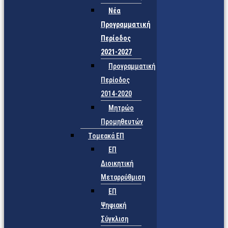
Νέα
Προγραμματική
Περίοδος
2021-2027
Προγραμματική
Περίοδος
2014-2020
Μητρώο
Προμηθευτών
Τομεακά ΕΠ
ΕΠ
Διοικητική
Μεταρρύθμιση
ΕΠ
Ψηφιακή
Σύγκλιση