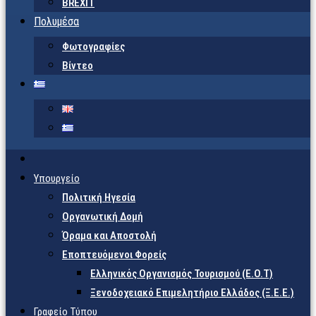
BREXIT
Πολυμέσα
Φωτογραφίες
Βίντεο
Υπουργείο
Πολιτική Ηγεσία
Οργανωτική Δομή
Όραμα και Αποστολή
Εποπτευόμενοι Φορείς
Eλληνικός Οργανισμός Τουρισμού (Ε.Ο.Τ)
Ξενοδοχειακό Επιμελητήριο Ελλάδος (Ξ.Ε.Ε.)
Γραφείο Τύπου