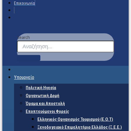
Επικοινωνία
Search
Υπουργείο
Πολιτική Ηγεσία
Οργανωτική Δομή
Όραμα και Αποστολή
Εποπτευόμενοι Φορείς
Eλληνικός Οργανισμός Τουρισμού (Ε.Ο.Τ)
Ξενοδοχειακό Επιμελητήριο Ελλάδος (Ξ.Ε.Ε.)