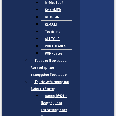
In-MedTouR
SmartMED
GEOSTARS
RE-CULT
Tourism-e
ALTTOUR
PORTOLANES
POPRoutes
Τομεακό Πρόγραμμα
Ανάπτυξης του
Υπουργείου Τουρισμού
Ταμείο Ανάκαμψης και
Ανθεκτικότητας
Δράση 16921 –
Προγράμματα
κατάρτισης στον