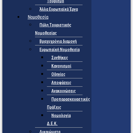
Τουρισμό
Άλλα Ευρωπαϊκά Έργα
Νομοθεσία
Πύλη Τουριστικής
Νομοθεσίας
Βραχυχρόνια διαμονή
Ευρωπαϊκή Νομοθεσία
Συνθήκες
Κανονισμοί
Οδηγίες
Αποφάσεις
Ανακοινώσεις
Προπαρασκευαστικές
Πράξεις
Νομολογία
Δ.Ε.Κ.
Δικαιώματα