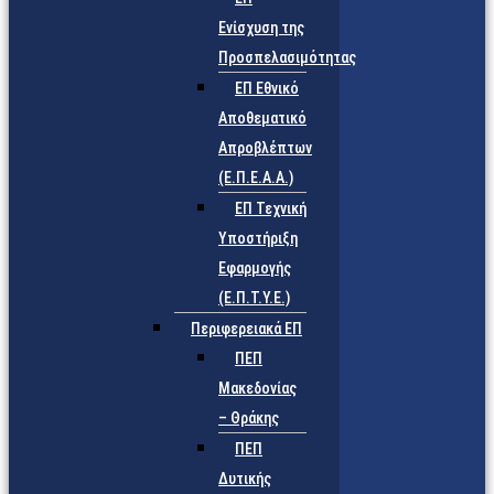
Ενίσχυση της
Προσπελασιμότητας
ΕΠ Εθνικό
Αποθεματικό
Απροβλέπτων
(Ε.Π.Ε.Α.Α.)
ΕΠ Τεχνική
Υποστήριξη
Εφαρμογής
(Ε.Π.Τ.Υ.Ε.)
Περιφερειακά ΕΠ
ΠΕΠ
Μακεδονίας
– Θράκης
ΠΕΠ
Δυτικής