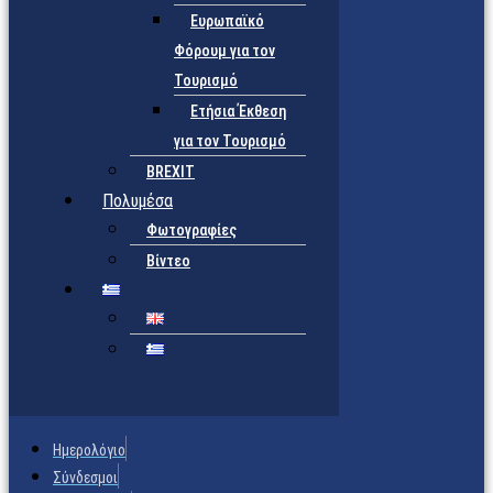
Ευρωπαϊκό
Φόρουμ για τον
Τουρισμό
Ετήσια Έκθεση
για τον Τουρισμό
BREXIT
Πολυμέσα
Φωτογραφίες
Βίντεο
Ημερολόγιο
Σύνδεσμοι