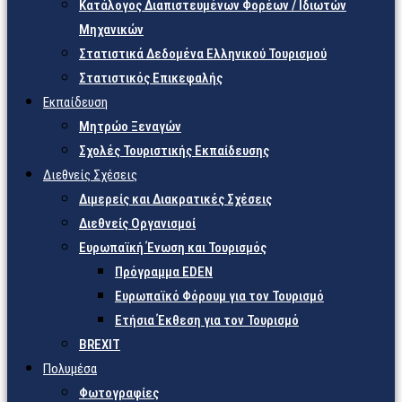
Κατάλογος Διαπιστευμένων Φορέων / Ιδιωτών
Μηχανικών
Στατιστικά Δεδομένα Ελληνικού Τουρισμού
Στατιστικός Επικεφαλής
Εκπαίδευση
Μητρώο Ξεναγών
Σχολές Τουριστικής Εκπαίδευσης
Διεθνείς Σχέσεις
Διμερείς και Διακρατικές Σχέσεις
Διεθνείς Οργανισμοί
Ευρωπαϊκή Ένωση και Τουρισμός
Πρόγραμμα EDEN
Ευρωπαϊκό Φόρουμ για τον Τουρισμό
Ετήσια Έκθεση για τον Τουρισμό
BREXIT
Πολυμέσα
Φωτογραφίες