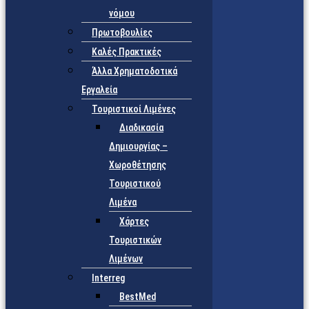
νόμου
Πρωτοβουλίες
Καλές Πρακτικές
Άλλα Χρηματοδοτικά
Εργαλεία
Τουριστικοί Λιμένες
Διαδικασία
Δημιουργίας –
Χωροθέτησης
Τουριστικού
Λιμένα
Χάρτες
Τουριστικών
Λιμένων
Interreg
BestMed