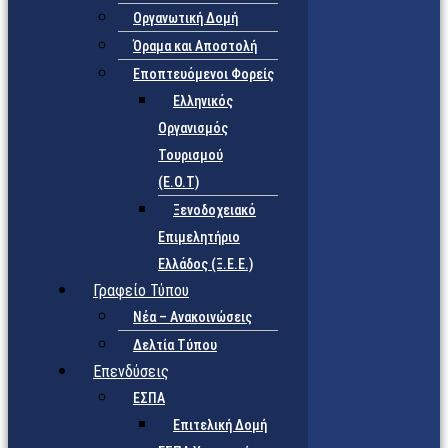
Οργανωτική Δομή
Όραμα και Αποστολή
Εποπτευόμενοι Φορείς
Eλληνικός
Οργανισμός
Τουρισμού
(Ε.Ο.Τ)
Ξενοδοχειακό
Επιμελητήριο
Ελλάδος (Ξ.Ε.Ε.)
Γραφείο Τύπου
Νέα – Ανακοινώσεις
Δελτία Τύπου
Επενδύσεις
ΕΣΠΑ
Επιτελική Δομή