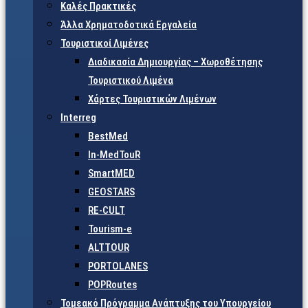
Καλές Πρακτικές
Άλλα Χρηματοδοτικά Εργαλεία
Τουριστικοί Λιμένες
Διαδικασία Δημιουργίας – Χωροθέτησης
Τουριστικού Λιμένα
Χάρτες Τουριστικών Λιμένων
Interreg
BestMed
In-MedTouR
SmartMED
GEOSTARS
RE-CULT
Tourism-e
ALTTOUR
PORTOLANES
POPRoutes
Τομεακό Πρόγραμμα Ανάπτυξης του Υπουργείου