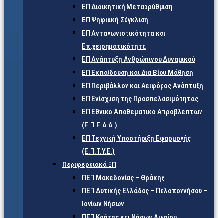
ΕΠ Διοικητική Μεταρρύθμιση
ΕΠ Ψηφιακή Σύγκλιση
ΕΠ Ανταγωνιστικότητα και
Επιχειρηματικότητα
ΕΠ Ανάπτυξη Ανθρώπινου Δυναμικού
ΕΠ Εκπαίδευση και Δια Βίου Μάθηση
ΕΠ Περιβάλλον και Αειφόρος Ανάπτυξη
ΕΠ Ενίσχυση της Προσπελασιμότητας
ΕΠ Εθνικό Αποθεματικό Απροβλέπτων
(Ε.Π.Ε.Α.Α.)
ΕΠ Τεχνική Υποστήριξη Εφαρμογής
(Ε.Π.Τ.Υ.Ε.)
Περιφερειακά ΕΠ
ΠΕΠ Μακεδονίας – Θράκης
ΠΕΠ Δυτικής Ελλάδας – Πελοποννήσου –
Ιονίων Νήσων
ΠΕΠ Κρήτης και Νήσων Αιγαίου