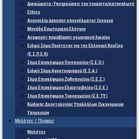
Δικαιώματα -Υποχρεώσεις του τουρίστα/καταναλωτή
Ethics
Αναγγελία άσκησης επαγγέλματος ξεναγού
Μονάδα Εσωτερικού Ελέγχου
Αναφορές παραβίασης ενωσιακού δικαίου
Ειδικό Σήμα Ποιότητας για την Ελληνική Κουζίνα
(Ε.Σ.Π.Ε.Κ)
Σήμα Επισκέψιμου Οινοποιείου (Σ.Ε.Ο.)
Ειδικό Σήμα Αγροτουρισμού (Ε.Σ.Α.)
Σήμα Επισκέψιμου Ζυθοποιείου (Σ.Ε.Ζ.)
Σήμα Επισκέψιμου Ελαιοτριβείου (Σ.Ε.Ε.)
Σήμα Επισκέψιμου Τυροκομείου (Σ.Ε.TY.)
Κώδικας Δεοντολογίας Υπαλλήλων Οικονομικών
Υπηρεσιών
Μελέτες / Πίνακες
Μελέτες