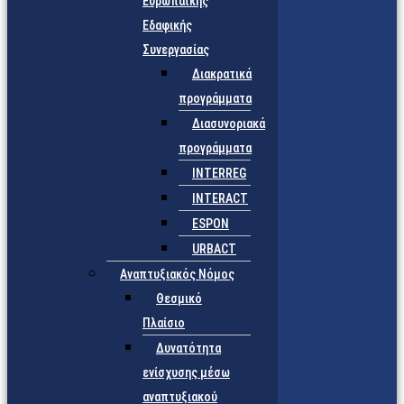
Ευρωπαϊκής
Εδαφικής
Συνεργασίας
Διακρατικά
προγράμματα
Διασυνοριακά
προγράμματα
INTERREG
INTERACT
ESPON
URBACT
Αναπτυξιακός Νόμος
Θεσμικό
Πλαίσιο
Δυνατότητα
ενίσχυσης μέσω
αναπτυξιακού