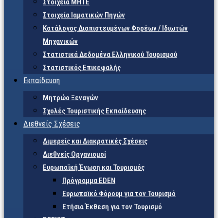
Στοιχεία ΜΗΤΕ
Στοιχεία Ιαματικών Πηγών
Κατάλογος Διαπιστευμένων Φορέων / Ιδιωτών
Μηχανικών
Στατιστικά Δεδομένα Ελληνικού Τουρισμού
Στατιστικός Επικεφαλής
Εκπαίδευση
Μητρώο Ξεναγών
Σχολές Τουριστικής Εκπαίδευσης
Διεθνείς Σχέσεις
Διμερείς και Διακρατικές Σχέσεις
Διεθνείς Οργανισμοί
Ευρωπαϊκή Ένωση και Τουρισμός
Πρόγραμμα EDEN
Ευρωπαϊκό Φόρουμ για τον Τουρισμό
Ετήσια Έκθεση για τον Τουρισμό