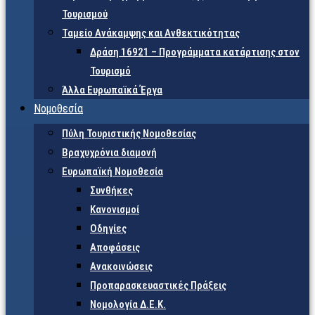
Τουρισμού
Ταμείο Ανάκαμψης και Ανθεκτικότητας
Δράση 16921 – Προγράμματα κατάρτισης στον
Τουρισμό
Άλλα Ευρωπαϊκά Έργα
Νομοθεσία
Πύλη Τουριστικής Νομοθεσίας
Βραχυχρόνια διαμονή
Ευρωπαϊκή Νομοθεσία
Συνθήκες
Κανονισμοί
Οδηγίες
Αποφάσεις
Ανακοινώσεις
Προπαρασκευαστικές Πράξεις
Νομολογία Δ.Ε.Κ.