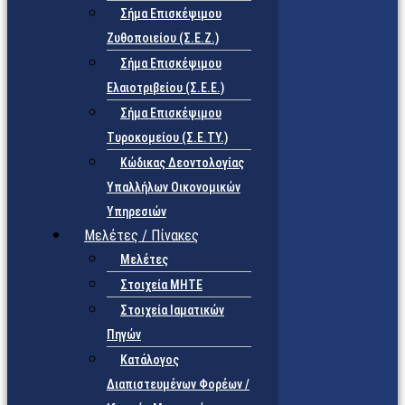
Σήμα Επισκέψιμου
Ζυθοποιείου (Σ.Ε.Ζ.)
Σήμα Επισκέψιμου
Ελαιοτριβείου (Σ.Ε.Ε.)
Σήμα Επισκέψιμου
Τυροκομείου (Σ.Ε.TY.)
Κώδικας Δεοντολογίας
Υπαλλήλων Οικονομικών
Υπηρεσιών
Μελέτες / Πίνακες
Μελέτες
Στοιχεία ΜΗΤΕ
Στοιχεία Ιαματικών
Πηγών
Κατάλογος
Διαπιστευμένων Φορέων /