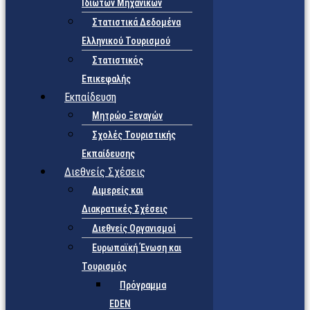
Ιδιωτών Μηχανικών
Στατιστικά Δεδομένα
Ελληνικού Τουρισμού
Στατιστικός
Επικεφαλής
Εκπαίδευση
Μητρώο Ξεναγών
Σχολές Τουριστικής
Εκπαίδευσης
Διεθνείς Σχέσεις
Διμερείς και
Διακρατικές Σχέσεις
Διεθνείς Οργανισμοί
Ευρωπαϊκή Ένωση και
Τουρισμός
Πρόγραμμα
EDEN