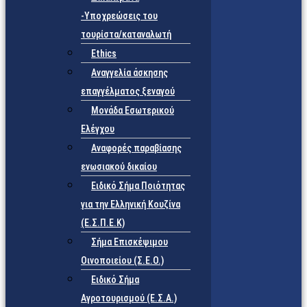
-Υποχρεώσεις του
τουρίστα/καταναλωτή
Ethics
Αναγγελία άσκησης
επαγγέλματος ξεναγού
Μονάδα Εσωτερικού
Ελέγχου
Αναφορές παραβίασης
ενωσιακού δικαίου
Ειδικό Σήμα Ποιότητας
για την Ελληνική Κουζίνα
(Ε.Σ.Π.Ε.Κ)
Σήμα Επισκέψιμου
Οινοποιείου (Σ.Ε.Ο.)
Ειδικό Σήμα
Αγροτουρισμού (Ε.Σ.Α.)