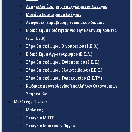
Αναγγελία άσκησης επαγγέλματος ξεναγού
Μονάδα Εσωτερικού Ελέγχου
Αναφορές παραβίασης ενωσιακού δικαίου
Ειδικό Σήμα Ποιότητας για την Ελληνική Κουζίνα
(Ε.Σ.Π.Ε.Κ)
Σήμα Επισκέψιμου Οινοποιείου (Σ.Ε.Ο.)
Ειδικό Σήμα Αγροτουρισμού (Ε.Σ.Α.)
Σήμα Επισκέψιμου Ζυθοποιείου (Σ.Ε.Ζ.)
Σήμα Επισκέψιμου Ελαιοτριβείου (Σ.Ε.Ε.)
Σήμα Επισκέψιμου Τυροκομείου (Σ.Ε.TY.)
Κώδικας Δεοντολογίας Υπαλλήλων Οικονομικών
Υπηρεσιών
Μελέτες / Πίνακες
Μελέτες
Στοιχεία ΜΗΤΕ
Στοιχεία Ιαματικών Πηγών