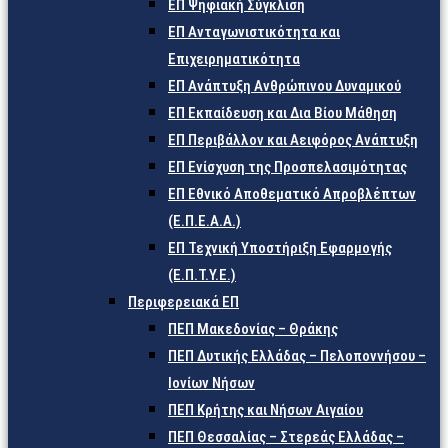
ΕΠ Ψηφιακή Σύγκλιση
ΕΠ Ανταγωνιστικότητα και
Επιχειρηματικότητα
ΕΠ Ανάπτυξη Ανθρώπινου Δυναμικού
ΕΠ Εκπαίδευση και Δια Βίου Μάθηση
ΕΠ Περιβάλλον και Αειφόρος Ανάπτυξη
ΕΠ Ενίσχυση της Προσπελασιμότητας
ΕΠ Εθνικό Αποθεματικό Απροβλέπτων
(Ε.Π.Ε.Α.Α.)
ΕΠ Τεχνική Υποστήριξη Εφαρμογής
(Ε.Π.Τ.Υ.Ε.)
Περιφερειακά ΕΠ
ΠΕΠ Μακεδονίας – Θράκης
ΠΕΠ Δυτικής Ελλάδας – Πελοποννήσου –
Ιονίων Νήσων
ΠΕΠ Κρήτης και Νήσων Αιγαίου
ΠΕΠ Θεσσαλίας – Στερεάς Ελλάδας –