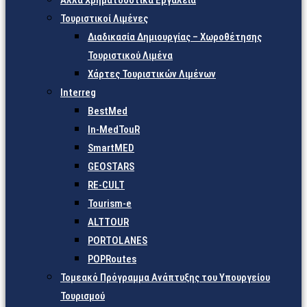
Άλλα Χρηματοδοτικά Εργαλεία
Τουριστικοί Λιμένες
Διαδικασία Δημιουργίας – Χωροθέτησης
Τουριστικού Λιμένα
Χάρτες Τουριστικών Λιμένων
Interreg
BestMed
In-MedTouR
SmartMED
GEOSTARS
RE-CULT
Tourism-e
ALTTOUR
PORTOLANES
POPRoutes
Τομεακό Πρόγραμμα Ανάπτυξης του Υπουργείου
Τουρισμού