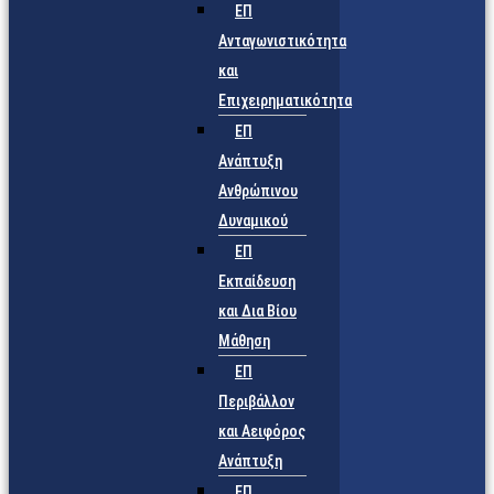
ΕΠ
Ανταγωνιστικότητα
και
Επιχειρηματικότητα
ΕΠ
Ανάπτυξη
Ανθρώπινου
Δυναμικού
ΕΠ
Εκπαίδευση
και Δια Βίου
Μάθηση
ΕΠ
Περιβάλλον
και Αειφόρος
Ανάπτυξη
ΕΠ