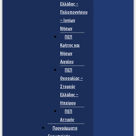
Ελλάδας –
Πελοποννήσου
– Ιονίων
Νήσων
ΠΕΠ
Κρήτης και
Νήσων
Αιγαίου
ΠΕΠ
Θεσσαλίας –
Στερεάς
Ελλάδας –
Ηπείρου
ΠΕΠ
Αττικής
Προγράμματα