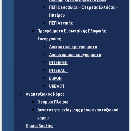
ΠΕΠ Θεσσαλίας – Στερεάς Ελλάδας –
Ηπείρου
ΠΕΠ Αττικής
Προγράμματα Ευρωπαϊκής Εδαφικής
Συνεργασίας
Διακρατικά προγράμματα
Διασυνοριακά προγράμματα
INTERREG
INTERACT
ESPON
URBACT
Αναπτυξιακός Νόμος
Θεσμικό Πλαίσιο
Δυνατότητα ενίσχυσης μέσω αναπτυξιακού
νόμου
Πρωτοβουλίες