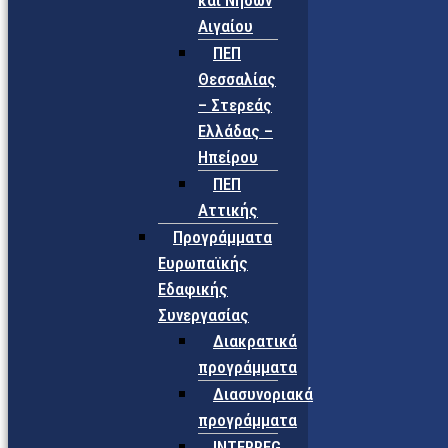
και Νήσων
Αιγαίου
ΠΕΠ
Θεσσαλίας
– Στερεάς
Ελλάδας –
Ηπείρου
ΠΕΠ
Αττικής
Προγράμματα
Ευρωπαϊκής
Εδαφικής
Συνεργασίας
Διακρατικά
προγράμματα
Διασυνοριακά
προγράμματα
INTERREG