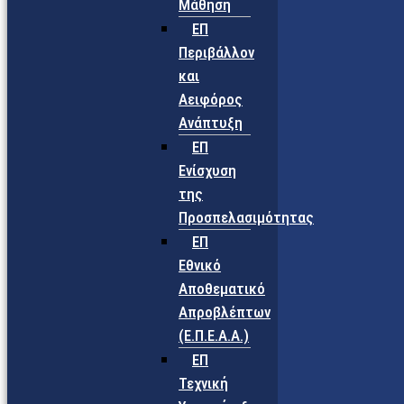
Μάθηση
ΕΠ
Περιβάλλον
και
Αειφόρος
Ανάπτυξη
ΕΠ
Ενίσχυση
της
Προσπελασιμότητας
ΕΠ
Εθνικό
Αποθεματικό
Απροβλέπτων
(Ε.Π.Ε.Α.Α.)
ΕΠ
Τεχνική