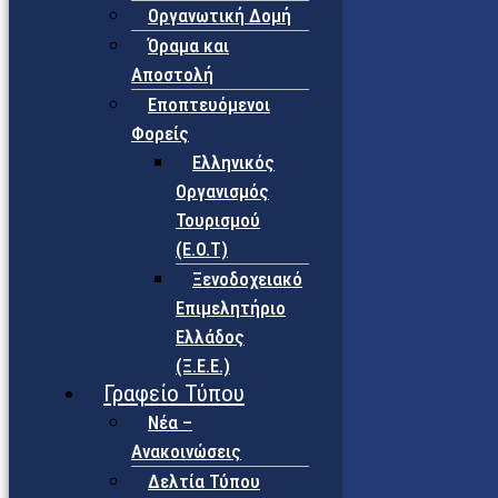
Οργανωτική Δομή
Όραμα και
Αποστολή
Εποπτευόμενοι
Φορείς
Eλληνικός
Οργανισμός
Τουρισμού
(Ε.Ο.Τ)
Ξενοδοχειακό
Επιμελητήριο
Ελλάδος
(Ξ.Ε.Ε.)
Γραφείο Τύπου
Νέα –
Ανακοινώσεις
Δελτία Τύπου