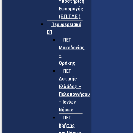
Υποστήριξη
Εφαρμογής
(Ε.Π.Τ.Υ.Ε.)
Περιφερειακά
ΕΠ
ΠΕΠ
Μακεδονίας
–
Θράκης
ΠΕΠ
Δυτικής
Ελλάδας –
Πελοποννήσου
– Ιονίων
Νήσων
ΠΕΠ
Κρήτης