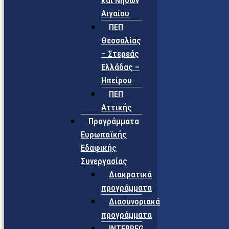
και Νήσων
Αιγαίου
ΠΕΠ
Θεσσαλίας
– Στερεάς
Ελλάδας –
Ηπείρου
ΠΕΠ
Αττικής
Προγράμματα
Ευρωπαϊκής
Εδαφικής
Συνεργασίας
Διακρατικά
προγράμματα
Διασυνοριακά
προγράμματα
INTERREG