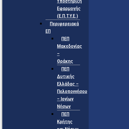
Υποστήριξη
Εφαρμογής
(Ε.Π.Τ.Υ.Ε.)
Περιφερειακά
ΕΠ
ΠΕΠ
Μακεδονίας
–
Θράκης
ΠΕΠ
Δυτικής
Ελλάδας –
Πελοποννήσου
– Ιονίων
Νήσων
ΠΕΠ
Κρήτης