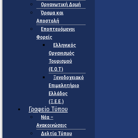
Οργανωτική Δομή
Όραμα και
Αποστολή
Εποπτευόμενοι
Φορείς
Eλληνικός
Οργανισμός
Τουρισμού
(Ε.Ο.Τ)
Ξενοδοχειακό
Επιμελητήριο
Ελλάδος
(Ξ.Ε.Ε.)
Γραφείο Τύπου
Νέα –
Ανακοινώσεις
Δελτία Τύπου