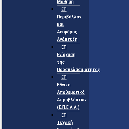
Μάθηση
ΕΠ
Περιβάλλον
και
Αειφόρος
Ανάπτυξη
ΕΠ
Ενίσχυση
της
Προσπελασιμότητας
ΕΠ
Εθνικό
Αποθεματικό
Απροβλέπτων
(Ε.Π.Ε.Α.Α.)
ΕΠ
Τεχνική