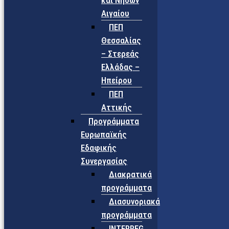
και Νήσων
Αιγαίου
ΠΕΠ
Θεσσαλίας
– Στερεάς
Ελλάδας –
Ηπείρου
ΠΕΠ
Αττικής
Προγράμματα
Ευρωπαϊκής
Εδαφικής
Συνεργασίας
Διακρατικά
προγράμματα
Διασυνοριακά
προγράμματα
INTERREG