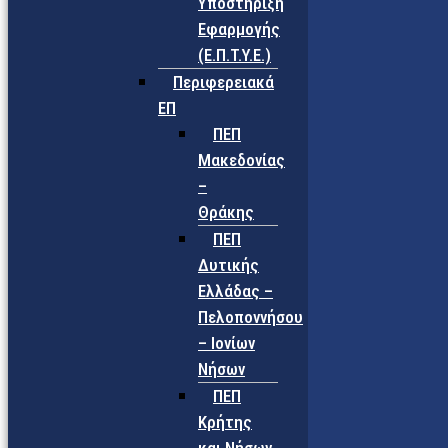
Υποστήριξη
Εφαρμογής
(Ε.Π.Τ.Υ.Ε.)
Περιφερειακά
ΕΠ
ΠΕΠ
Μακεδονίας
–
Θράκης
ΠΕΠ
Δυτικής
Ελλάδας –
Πελοποννήσου
– Ιονίων
Νήσων
ΠΕΠ
Κρήτης