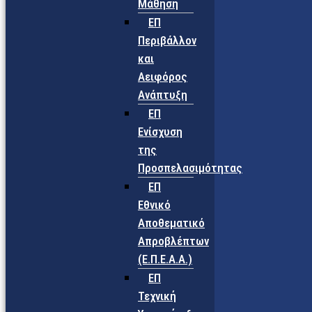
Μάθηση
ΕΠ
Περιβάλλον
και
Αειφόρος
Ανάπτυξη
ΕΠ
Ενίσχυση
της
Προσπελασιμότητας
ΕΠ
Εθνικό
Αποθεματικό
Απροβλέπτων
(Ε.Π.Ε.Α.Α.)
ΕΠ
Τεχνική