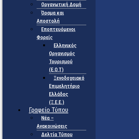
Οργανωτική Δομή
Όραμα και
Αποστολή
Εποπτευόμενοι
Φορείς
Eλληνικός
Οργανισμός
Τουρισμού
(Ε.Ο.Τ)
Ξενοδοχειακό
Επιμελητήριο
Ελλάδος
(Ξ.Ε.Ε.)
Γραφείο Τύπου
Νέα –
Ανακοινώσεις
Δελτία Τύπου