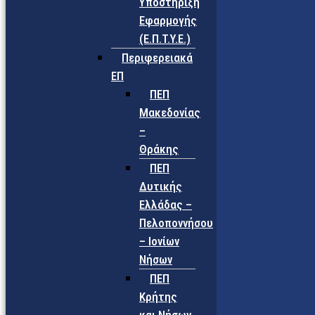
Υποστήριξη
Εφαρμογής
(Ε.Π.Τ.Υ.Ε.)
Περιφερειακά
ΕΠ
ΠΕΠ
Μακεδονίας
–
Θράκης
ΠΕΠ
Δυτικής
Ελλάδας –
Πελοποννήσου
– Ιονίων
Νήσων
ΠΕΠ
Κρήτης