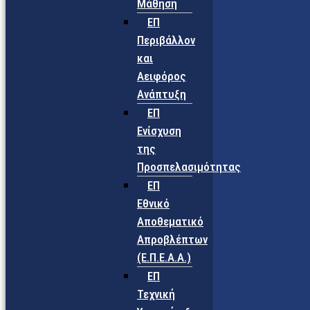
Μάθηση
ΕΠ
Περιβάλλον
και
Αειφόρος
Ανάπτυξη
ΕΠ
Ενίσχυση
της
Προσπελασιμότητας
ΕΠ
Εθνικό
Αποθεματικό
Απροβλέπτων
(Ε.Π.Ε.Α.Α.)
ΕΠ
Τεχνική