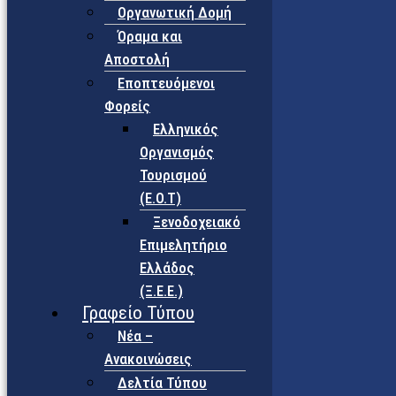
Οργανωτική Δομή
Όραμα και
Αποστολή
Εποπτευόμενοι
Φορείς
Eλληνικός
Οργανισμός
Τουρισμού
(Ε.Ο.Τ)
Ξενοδοχειακό
Επιμελητήριο
Ελλάδος
(Ξ.Ε.Ε.)
Γραφείο Τύπου
Νέα –
Ανακοινώσεις
Δελτία Τύπου