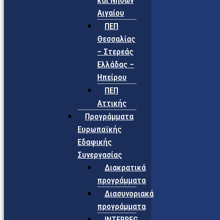
και Νήσων
Αιγαίου
ΠΕΠ
Θεσσαλίας
– Στερεάς
Ελλάδας –
Ηπείρου
ΠΕΠ
Αττικής
Προγράμματα
Ευρωπαϊκής
Εδαφικής
Συνεργασίας
Διακρατικά
προγράμματα
Διασυνοριακά
προγράμματα
INTERREG