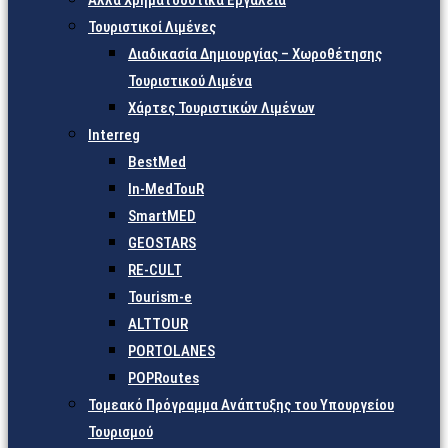
Άλλα Χρηματοδοτικά Εργαλεία
Τουριστικοί Λιμένες
Διαδικασία Δημιουργίας – Χωροθέτησης
Τουριστικού Λιμένα
Χάρτες Τουριστικών Λιμένων
Interreg
BestMed
In-MedTouR
SmartMED
GEOSTARS
RE-CULT
Tourism-e
ALTTOUR
PORTOLANES
POPRoutes
Τομεακό Πρόγραμμα Ανάπτυξης του Υπουργείου
Τουρισμού