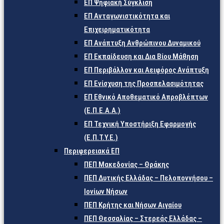
ΕΠ Ψηφιακή Σύγκλιση
ΕΠ Ανταγωνιστικότητα και
Επιχειρηματικότητα
ΕΠ Ανάπτυξη Ανθρώπινου Δυναμικού
ΕΠ Εκπαίδευση και Δια Βίου Μάθηση
ΕΠ Περιβάλλον και Αειφόρος Ανάπτυξη
ΕΠ Ενίσχυση της Προσπελασιμότητας
ΕΠ Εθνικό Αποθεματικό Απροβλέπτων
(Ε.Π.Ε.Α.Α.)
ΕΠ Τεχνική Υποστήριξη Εφαρμογής
(Ε.Π.Τ.Υ.Ε.)
Περιφερειακά ΕΠ
ΠΕΠ Μακεδονίας – Θράκης
ΠΕΠ Δυτικής Ελλάδας – Πελοποννήσου –
Ιονίων Νήσων
ΠΕΠ Κρήτης και Νήσων Αιγαίου
ΠΕΠ Θεσσαλίας – Στερεάς Ελλάδας –