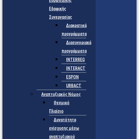
Ευρωπαϊκής
Εδαφικής
Συνεργασίας
Διακρατικά
προγράμματα
Διασυνοριακά
προγράμματα
INTERREG
INTERACT
ESPON
URBACT
Αναπτυξιακός Νόμος
Θεσμικό
Πλαίσιο
Δυνατότητα
ενίσχυσης μέσω
αναπτυξιακού