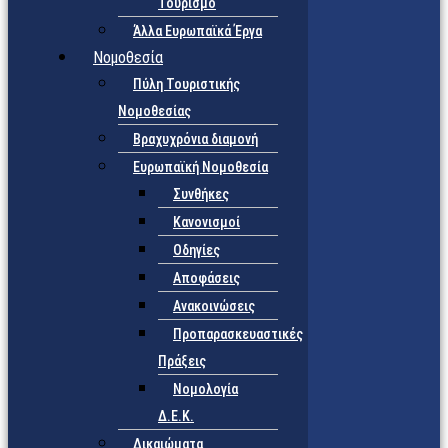
Τουρισμό
Άλλα Ευρωπαϊκά Έργα
Νομοθεσία
Πύλη Τουριστικής
Νομοθεσίας
Βραχυχρόνια διαμονή
Ευρωπαϊκή Νομοθεσία
Συνθήκες
Κανονισμοί
Οδηγίες
Αποφάσεις
Ανακοινώσεις
Προπαρασκευαστικές
Πράξεις
Νομολογία
Δ.Ε.Κ.
Δικαιώματα