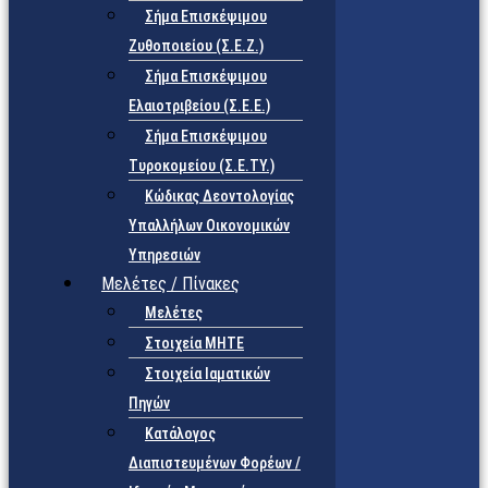
Σήμα Επισκέψιμου
Ζυθοποιείου (Σ.Ε.Ζ.)
Σήμα Επισκέψιμου
Ελαιοτριβείου (Σ.Ε.Ε.)
Σήμα Επισκέψιμου
Τυροκομείου (Σ.Ε.TY.)
Κώδικας Δεοντολογίας
Υπαλλήλων Οικονομικών
Υπηρεσιών
Μελέτες / Πίνακες
Μελέτες
Στοιχεία ΜΗΤΕ
Στοιχεία Ιαματικών
Πηγών
Κατάλογος
Διαπιστευμένων Φορέων /