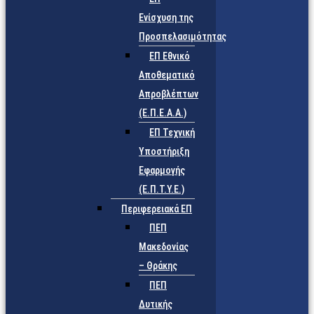
Ενίσχυση της
Προσπελασιμότητας
ΕΠ Εθνικό
Αποθεματικό
Απροβλέπτων
(Ε.Π.Ε.Α.Α.)
ΕΠ Τεχνική
Υποστήριξη
Εφαρμογής
(Ε.Π.Τ.Υ.Ε.)
Περιφερειακά ΕΠ
ΠΕΠ
Μακεδονίας
– Θράκης
ΠΕΠ
Δυτικής