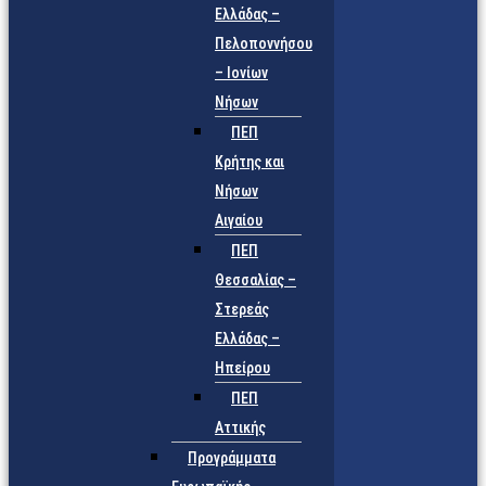
Ελλάδας –
Πελοποννήσου
– Ιονίων
Νήσων
ΠΕΠ
Κρήτης και
Νήσων
Αιγαίου
ΠΕΠ
Θεσσαλίας –
Στερεάς
Ελλάδας –
Ηπείρου
ΠΕΠ
Αττικής
Προγράμματα