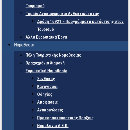
Τουρισμού
Ταμείο Ανάκαμψης και Ανθεκτικότητας
Δράση 16921 – Προγράμματα κατάρτισης στον
Τουρισμό
Άλλα Ευρωπαϊκά Έργα
Νομοθεσία
Πύλη Τουριστικής Νομοθεσίας
Βραχυχρόνια διαμονή
Ευρωπαϊκή Νομοθεσία
Συνθήκες
Κανονισμοί
Οδηγίες
Αποφάσεις
Ανακοινώσεις
Προπαρασκευαστικές Πράξεις
Νομολογία Δ.Ε.Κ.