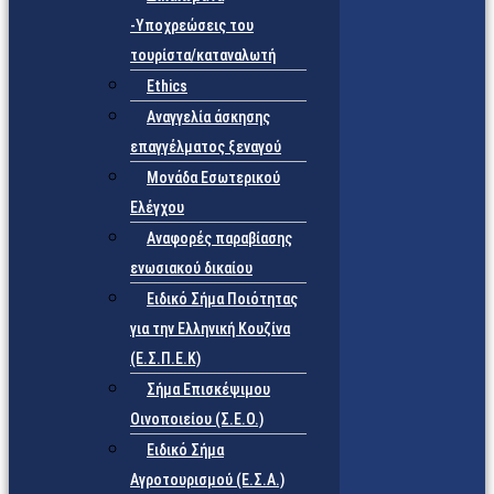
-Υποχρεώσεις του
τουρίστα/καταναλωτή
Ethics
Αναγγελία άσκησης
επαγγέλματος ξεναγού
Μονάδα Εσωτερικού
Ελέγχου
Αναφορές παραβίασης
ενωσιακού δικαίου
Ειδικό Σήμα Ποιότητας
για την Ελληνική Κουζίνα
(Ε.Σ.Π.Ε.Κ)
Σήμα Επισκέψιμου
Οινοποιείου (Σ.Ε.Ο.)
Ειδικό Σήμα
Αγροτουρισμού (Ε.Σ.Α.)