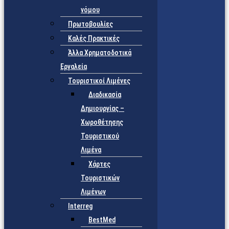
νόμου
Πρωτοβουλίες
Καλές Πρακτικές
Άλλα Χρηματοδοτικά
Εργαλεία
Τουριστικοί Λιμένες
Διαδικασία
Δημιουργίας –
Χωροθέτησης
Τουριστικού
Λιμένα
Χάρτες
Τουριστικών
Λιμένων
Interreg
BestMed