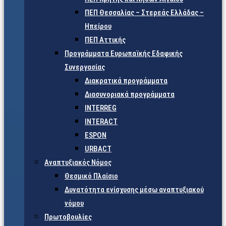
ΠΕΠ Θεσσαλίας – Στερεάς Ελλάδας –
Ηπείρου
ΠΕΠ Αττικής
Προγράμματα Ευρωπαϊκής Εδαφικής
Συνεργασίας
Διακρατικά προγράμματα
Διασυνοριακά προγράμματα
INTERREG
INTERACT
ESPON
URBACT
Αναπτυξιακός Νόμος
Θεσμικό Πλαίσιο
Δυνατότητα ενίσχυσης μέσω αναπτυξιακού
νόμου
Πρωτοβουλίες