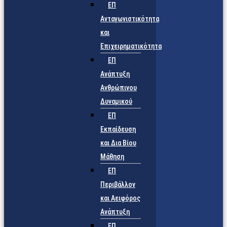
ΕΠ
Ανταγωνιστικότητα
και
Επιχειρηματικότητα
ΕΠ
Ανάπτυξη
Ανθρώπινου
Δυναμικού
ΕΠ
Εκπαίδευση
και Δια Βίου
Μάθηση
ΕΠ
Περιβάλλον
και Αειφόρος
Ανάπτυξη
ΕΠ