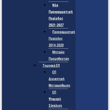
Νέα
Προγραμματική
Περίοδος
2021-2027
Προγραμματική
Περίοδος
2014-2020
Μητρώο
Προμηθευτών
Τομεακά ΕΠ
ΕΠ
Διοικητική
Μεταρρύθμιση
ΕΠ
Ψηφιακή
Σύγκλιση