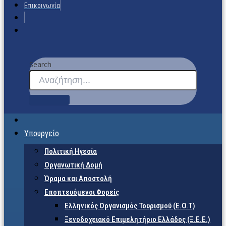
Επικοινωνία
Search
Υπουργείο
Πολιτική Ηγεσία
Οργανωτική Δομή
Όραμα και Αποστολή
Εποπτευόμενοι Φορείς
Eλληνικός Οργανισμός Τουρισμού (Ε.Ο.Τ)
Ξενοδοχειακό Επιμελητήριο Ελλάδος (Ξ.Ε.Ε.)