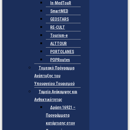
In-MedTouR
SmartMED
GEOSTARS
RE-CULT
Tourism-e
ALTTOUR
PORTOLANES
POPRoutes
Τομεακό Πρόγραμμα
Ανάπτυξης του
Υπουργείου Τουρισμού
Ταμείο Ανάκαμψης και
Ανθεκτικότητας
Δράση 16921 –
Προγράμματα
κατάρτισης στον