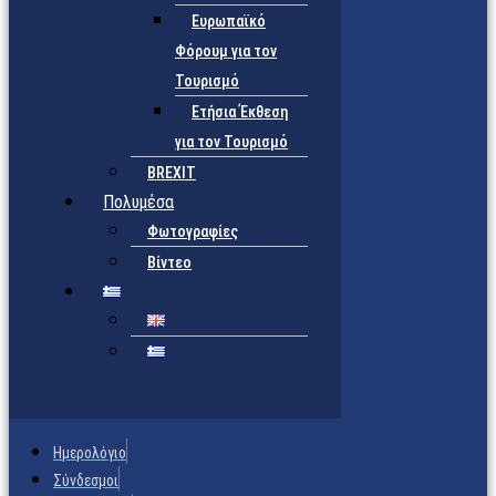
Ευρωπαϊκό
Φόρουμ για τον
Τουρισμό
Ετήσια Έκθεση
για τον Τουρισμό
BREXIT
Πολυμέσα
Φωτογραφίες
Βίντεο
Ημερολόγιο
Σύνδεσμοι