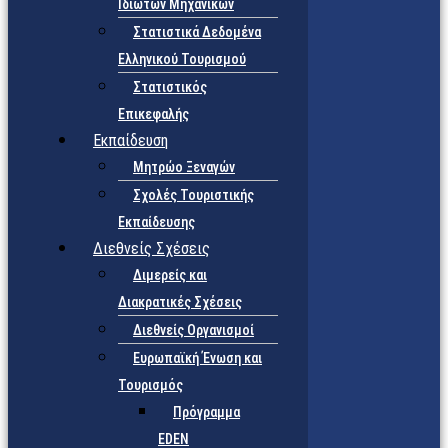
Ιδιωτών Μηχανικών
Στατιστικά Δεδομένα
Ελληνικού Τουρισμού
Στατιστικός
Επικεφαλής
Εκπαίδευση
Μητρώο Ξεναγών
Σχολές Τουριστικής
Εκπαίδευσης
Διεθνείς Σχέσεις
Διμερείς και
Διακρατικές Σχέσεις
Διεθνείς Οργανισμοί
Ευρωπαϊκή Ένωση και
Τουρισμός
Πρόγραμμα
EDEN