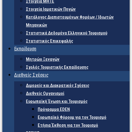
Στοιχεία ΜΗΤΕ
Στοιχεία Ιαματικών Πηγών
Κατάλογος Διαπιστευμένων Φορέων / Ιδιωτών
Μηχανικών
Στατιστικά Δεδομένα Ελληνικού Τουρισμού
Στατιστικός Επικεφαλής
Εκπαίδευση
Μητρώο Ξεναγών
Σχολές Τουριστικής Εκπαίδευσης
Διεθνείς Σχέσεις
Διμερείς και Διακρατικές Σχέσεις
Διεθνείς Οργανισμοί
Ευρωπαϊκή Ένωση και Τουρισμός
Πρόγραμμα EDEN
Ευρωπαϊκό Φόρουμ για τον Τουρισμό
Ετήσια Έκθεση για τον Τουρισμό