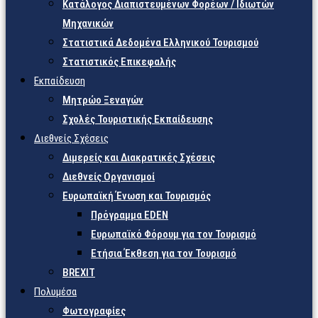
Κατάλογος Διαπιστευμένων Φορέων / Ιδιωτών
Μηχανικών
Στατιστικά Δεδομένα Ελληνικού Τουρισμού
Στατιστικός Επικεφαλής
Εκπαίδευση
Μητρώο Ξεναγών
Σχολές Τουριστικής Εκπαίδευσης
Διεθνείς Σχέσεις
Διμερείς και Διακρατικές Σχέσεις
Διεθνείς Οργανισμοί
Ευρωπαϊκή Ένωση και Τουρισμός
Πρόγραμμα EDEN
Ευρωπαϊκό Φόρουμ για τον Τουρισμό
Ετήσια Έκθεση για τον Τουρισμό
BREXIT
Πολυμέσα
Φωτογραφίες