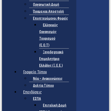
Οργανωτική Δομή
Όραμα και Αποστολή
Εποπτευόμενοι Φορείς
Eλληνικός
Οργανισμός
Τουρισμού
(Ε.Ο.Τ)
Ξενοδοχειακό
Επιμελητήριο
Ελλάδος (Ξ.Ε.Ε.)
Γραφείο Τύπου
Νέα – Ανακοινώσεις
Δελτία Τύπου
Επενδύσεις
ΕΣΠΑ
Επιτελική Δομή