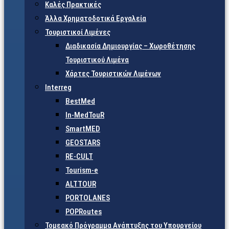
Καλές Πρακτικές
Άλλα Χρηματοδοτικά Εργαλεία
Τουριστικοί Λιμένες
Διαδικασία Δημιουργίας – Χωροθέτησης
Τουριστικού Λιμένα
Χάρτες Τουριστικών Λιμένων
Interreg
BestMed
In-MedTouR
SmartMED
GEOSTARS
RE-CULT
Tourism-e
ALTTOUR
PORTOLANES
POPRoutes
Τομεακό Πρόγραμμα Ανάπτυξης του Υπουργείου