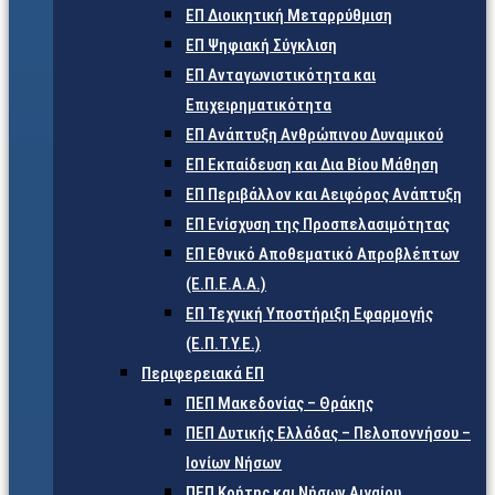
ΕΠ Διοικητική Μεταρρύθμιση
ΕΠ Ψηφιακή Σύγκλιση
ΕΠ Ανταγωνιστικότητα και
Επιχειρηματικότητα
ΕΠ Ανάπτυξη Ανθρώπινου Δυναμικού
ΕΠ Εκπαίδευση και Δια Βίου Μάθηση
ΕΠ Περιβάλλον και Αειφόρος Ανάπτυξη
ΕΠ Ενίσχυση της Προσπελασιμότητας
ΕΠ Εθνικό Αποθεματικό Απροβλέπτων
(Ε.Π.Ε.Α.Α.)
ΕΠ Τεχνική Υποστήριξη Εφαρμογής
(Ε.Π.Τ.Υ.Ε.)
Περιφερειακά ΕΠ
ΠΕΠ Μακεδονίας – Θράκης
ΠΕΠ Δυτικής Ελλάδας – Πελοποννήσου –
Ιονίων Νήσων
ΠΕΠ Κρήτης και Νήσων Αιγαίου