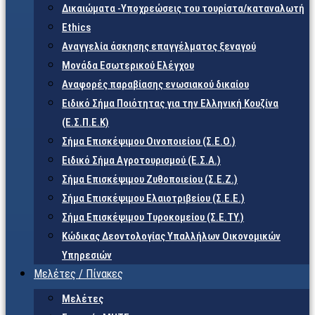
Δικαιώματα -Υποχρεώσεις του τουρίστα/καταναλωτή
Ethics
Αναγγελία άσκησης επαγγέλματος ξεναγού
Μονάδα Εσωτερικού Ελέγχου
Αναφορές παραβίασης ενωσιακού δικαίου
Ειδικό Σήμα Ποιότητας για την Ελληνική Κουζίνα
(Ε.Σ.Π.Ε.Κ)
Σήμα Επισκέψιμου Οινοποιείου (Σ.Ε.Ο.)
Ειδικό Σήμα Αγροτουρισμού (Ε.Σ.Α.)
Σήμα Επισκέψιμου Ζυθοποιείου (Σ.Ε.Ζ.)
Σήμα Επισκέψιμου Ελαιοτριβείου (Σ.Ε.Ε.)
Σήμα Επισκέψιμου Τυροκομείου (Σ.Ε.TY.)
Κώδικας Δεοντολογίας Υπαλλήλων Οικονομικών
Υπηρεσιών
Μελέτες / Πίνακες
Μελέτες