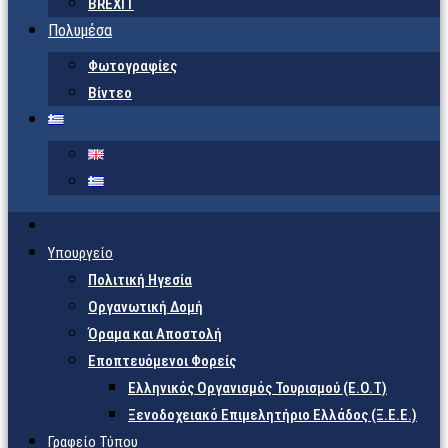
BREXIT
Πολυμέσα
Φωτογραφίες
Βίντεο
Υπουργείο
Πολιτική Ηγεσία
Οργανωτική Δομή
Όραμα και Αποστολή
Εποπτευόμενοι Φορείς
Eλληνικός Οργανισμός Τουρισμού (Ε.Ο.Τ)
Ξενοδοχειακό Επιμελητήριο Ελλάδος (Ξ.Ε.Ε.)
Γραφείο Τύπου