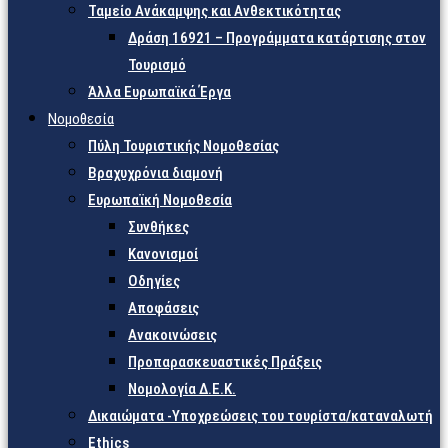
Ταμείο Ανάκαμψης και Ανθεκτικότητας
Δράση 16921 – Προγράμματα κατάρτισης στον
Τουρισμό
Άλλα Ευρωπαϊκά Έργα
Νομοθεσία
Πύλη Τουριστικής Νομοθεσίας
Βραχυχρόνια διαμονή
Ευρωπαϊκή Νομοθεσία
Συνθήκες
Κανονισμοί
Οδηγίες
Αποφάσεις
Ανακοινώσεις
Προπαρασκευαστικές Πράξεις
Νομολογία Δ.Ε.Κ.
Δικαιώματα -Υποχρεώσεις του τουρίστα/καταναλωτή
Ethics