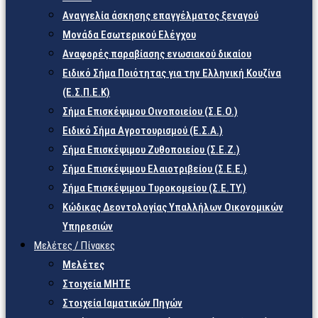
Αναγγελία άσκησης επαγγέλματος ξεναγού
Μονάδα Εσωτερικού Ελέγχου
Αναφορές παραβίασης ενωσιακού δικαίου
Ειδικό Σήμα Ποιότητας για την Ελληνική Κουζίνα
(Ε.Σ.Π.Ε.Κ)
Σήμα Επισκέψιμου Οινοποιείου (Σ.Ε.Ο.)
Ειδικό Σήμα Αγροτουρισμού (Ε.Σ.Α.)
Σήμα Επισκέψιμου Ζυθοποιείου (Σ.Ε.Ζ.)
Σήμα Επισκέψιμου Ελαιοτριβείου (Σ.Ε.Ε.)
Σήμα Επισκέψιμου Τυροκομείου (Σ.Ε.TY.)
Κώδικας Δεοντολογίας Υπαλλήλων Οικονομικών
Υπηρεσιών
Μελέτες / Πίνακες
Μελέτες
Στοιχεία ΜΗΤΕ
Στοιχεία Ιαματικών Πηγών