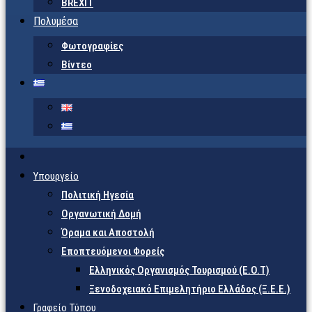
BREXIT
Πολυμέσα
Φωτογραφίες
Βίντεο
Υπουργείο
Πολιτική Ηγεσία
Οργανωτική Δομή
Όραμα και Αποστολή
Εποπτευόμενοι Φορείς
Eλληνικός Οργανισμός Τουρισμού (Ε.Ο.Τ)
Ξενοδοχειακό Επιμελητήριο Ελλάδος (Ξ.Ε.Ε.)
Γραφείο Τύπου