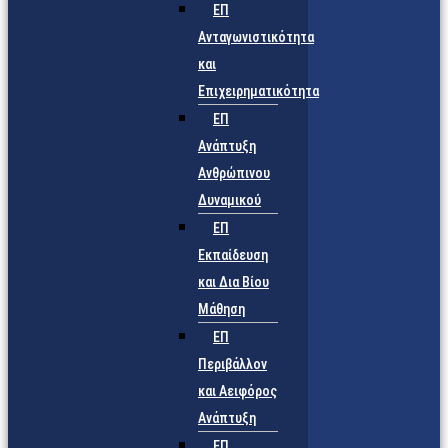
ΕΠ
Ανταγωνιστικότητα
και
Επιχειρηματικότητα
ΕΠ
Ανάπτυξη
Ανθρώπινου
Δυναμικού
ΕΠ
Εκπαίδευση
και Δια Βίου
Μάθηση
ΕΠ
Περιβάλλον
και Αειφόρος
Ανάπτυξη
ΕΠ