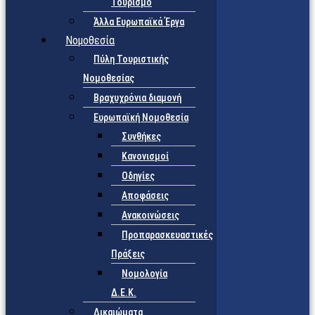
Τουρισμό
Άλλα Ευρωπαϊκά Έργα
Νομοθεσία
Πύλη Τουριστικής
Νομοθεσίας
Βραχυχρόνια διαμονή
Ευρωπαϊκή Νομοθεσία
Συνθήκες
Κανονισμοί
Οδηγίες
Αποφάσεις
Ανακοινώσεις
Προπαρασκευαστικές
Πράξεις
Νομολογία
Δ.Ε.Κ.
Δικαιώματα