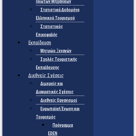
Ιδιωτών Μηχανικών
Στατιστικά Δεδομένα
Ελληνικού Τουρισμού
Στατιστικός
Επικεφαλής
Εκπαίδευση
Μητρώο Ξεναγών
Σχολές Τουριστικής
Εκπαίδευσης
Διεθνείς Σχέσεις
Διμερείς και
Διακρατικές Σχέσεις
Διεθνείς Οργανισμοί
Ευρωπαϊκή Ένωση και
Τουρισμός
Πρόγραμμα
EDEN