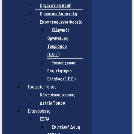
Οργανωτική Δομή
Όραμα και Αποστολή
Εποπτευόμενοι Φορείς
Eλληνικός
Οργανισμός
Τουρισμού
(Ε.Ο.Τ)
Ξενοδοχειακό
Επιμελητήριο
Ελλάδος (Ξ.Ε.Ε.)
Γραφείο Τύπου
Νέα – Ανακοινώσεις
Δελτία Τύπου
Επενδύσεις
ΕΣΠΑ
Επιτελική Δομή