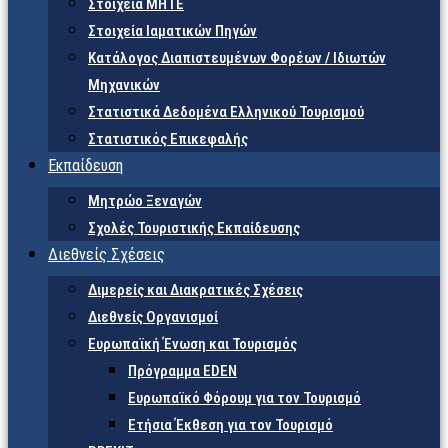
Στοιχεία ΜΗΤΕ
Στοιχεία Ιαματικών Πηγών
Κατάλογος Διαπιστευμένων Φορέων / Ιδιωτών
Μηχανικών
Στατιστικά Δεδομένα Ελληνικού Τουρισμού
Στατιστικός Επικεφαλής
Εκπαίδευση
Μητρώο Ξεναγών
Σχολές Τουριστικής Εκπαίδευσης
Διεθνείς Σχέσεις
Διμερείς και Διακρατικές Σχέσεις
Διεθνείς Οργανισμοί
Ευρωπαϊκή Ένωση και Τουρισμός
Πρόγραμμα EDEN
Ευρωπαϊκό Φόρουμ για τον Τουρισμό
Ετήσια Έκθεση για τον Τουρισμό