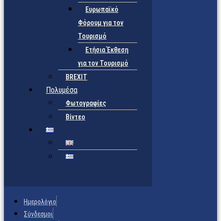
Ευρωπαϊκό
Φόρουμ για τον
Τουρισμό
Ετήσια Έκθεση
για τον Τουρισμό
BREXIT
Πολυμέσα
Φωτογραφίες
Βίντεο
Ημερολόγιο
Σύνδεσμοι