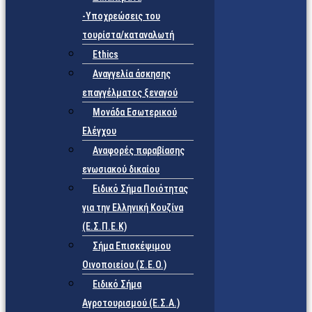
-Υποχρεώσεις του
τουρίστα/καταναλωτή
Ethics
Αναγγελία άσκησης
επαγγέλματος ξεναγού
Μονάδα Εσωτερικού
Ελέγχου
Αναφορές παραβίασης
ενωσιακού δικαίου
Ειδικό Σήμα Ποιότητας
για την Ελληνική Κουζίνα
(Ε.Σ.Π.Ε.Κ)
Σήμα Επισκέψιμου
Οινοποιείου (Σ.Ε.Ο.)
Ειδικό Σήμα
Αγροτουρισμού (Ε.Σ.Α.)