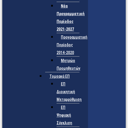
Νέα
Προγραμματική
Περίοδος
2021-2027
Προγραμματική
Περίοδος
2014-2020
Μητρώο
Προμηθευτών
Τομεακά ΕΠ
ΕΠ
Διοικητική
Μεταρρύθμιση
ΕΠ
Ψηφιακή
Σύγκλιση