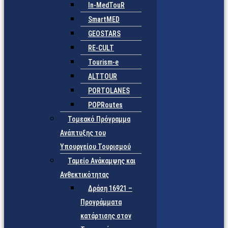
In-MedTouR
SmartMED
GEOSTARS
RE-CULT
Tourism-e
ALTTOUR
PORTOLANES
POPRoutes
Τομεακό Πρόγραμμα
Ανάπτυξης του
Υπουργείου Τουρισμού
Ταμείο Ανάκαμψης και
Ανθεκτικότητας
Δράση 16921 –
Προγράμματα
κατάρτισης στον