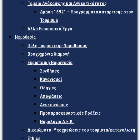
Ταμείο Ανάκαμψης και Ανθεκτικότητας
Δράση 16921 – Προγράμματα κατάρτισης στον
Τουρισμό
Άλλα Ευρωπαϊκά Έργα
Νομοθεσία
Πύλη Τουριστικής Νομοθεσίας
Βραχυχρόνια διαμονή
Ευρωπαϊκή Νομοθεσία
Συνθήκες
Κανονισμοί
Οδηγίες
Αποφάσεις
Ανακοινώσεις
Προπαρασκευαστικές Πράξεις
Νομολογία Δ.Ε.Κ.
Δικαιώματα -Υποχρεώσεις του τουρίστα/καταναλωτή
Ethics