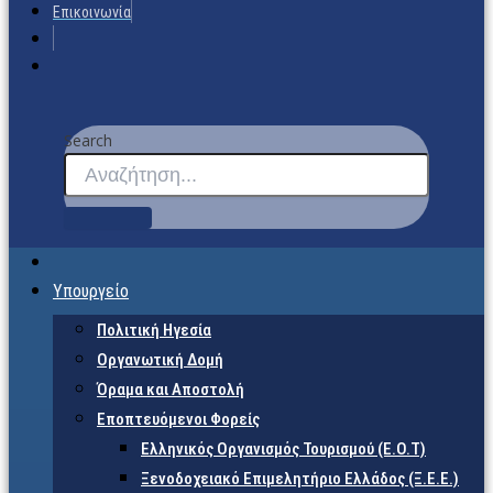
Επικοινωνία
Search
Υπουργείο
Πολιτική Ηγεσία
Οργανωτική Δομή
Όραμα και Αποστολή
Εποπτευόμενοι Φορείς
Eλληνικός Οργανισμός Τουρισμού (Ε.Ο.Τ)
Ξενοδοχειακό Επιμελητήριο Ελλάδος (Ξ.Ε.Ε.)