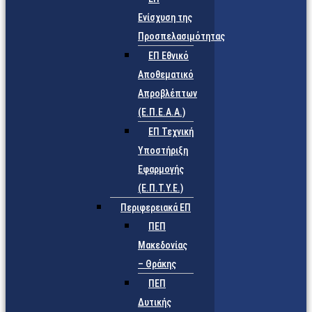
Ενίσχυση της
Προσπελασιμότητας
ΕΠ Εθνικό
Αποθεματικό
Απροβλέπτων
(Ε.Π.Ε.Α.Α.)
ΕΠ Τεχνική
Υποστήριξη
Εφαρμογής
(Ε.Π.Τ.Υ.Ε.)
Περιφερειακά ΕΠ
ΠΕΠ
Μακεδονίας
– Θράκης
ΠΕΠ
Δυτικής