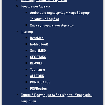
Άλλα Χρηματοδοτικά Εργαλεία
Τουριστικοί Λιμένες
Διαδικασία Δημιουργίας – Χωροθέτησης
Τουριστικού Λιμένα
Χάρτες Τουριστικών Λιμένων
Interreg
BestMed
In-MedTouR
SmartMED
GEOSTARS
RE-CULT
Tourism-e
ALTTOUR
PORTOLANES
POPRoutes
Τομεακό Πρόγραμμα Ανάπτυξης του Υπουργείου
Τουρισμού