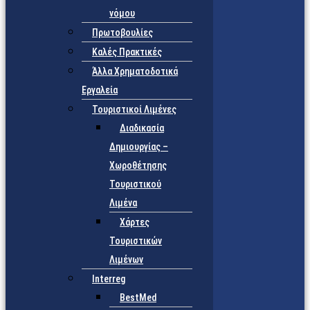
νόμου
Πρωτοβουλίες
Καλές Πρακτικές
Άλλα Χρηματοδοτικά
Εργαλεία
Τουριστικοί Λιμένες
Διαδικασία
Δημιουργίας –
Χωροθέτησης
Τουριστικού
Λιμένα
Χάρτες
Τουριστικών
Λιμένων
Interreg
BestMed