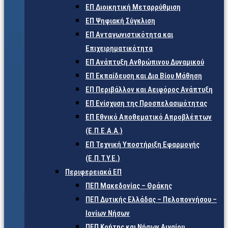
ΕΠ Διοικητική Μεταρρύθμιση
ΕΠ Ψηφιακή Σύγκλιση
ΕΠ Ανταγωνιστικότητα και
Επιχειρηματικότητα
ΕΠ Ανάπτυξη Ανθρώπινου Δυναμικού
ΕΠ Εκπαίδευση και Δια Βίου Μάθηση
ΕΠ Περιβάλλον και Αειφόρος Ανάπτυξη
ΕΠ Ενίσχυση της Προσπελασιμότητας
ΕΠ Εθνικό Αποθεματικό Απροβλέπτων
(Ε.Π.Ε.Α.Α.)
ΕΠ Τεχνική Υποστήριξη Εφαρμογής
(Ε.Π.Τ.Υ.Ε.)
Περιφερειακά ΕΠ
ΠΕΠ Μακεδονίας – Θράκης
ΠΕΠ Δυτικής Ελλάδας – Πελοποννήσου –
Ιονίων Νήσων
ΠΕΠ Κρήτης και Νήσων Αιγαίου