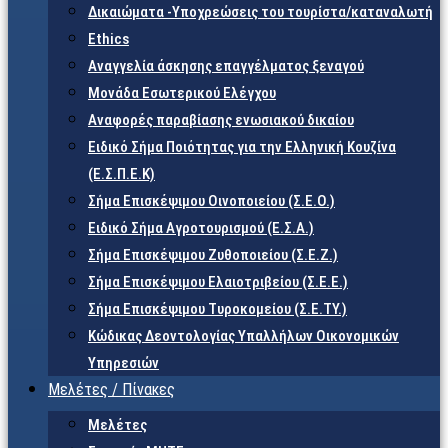
Δικαιώματα -Υποχρεώσεις του τουρίστα/καταναλωτή
Ethics
Αναγγελία άσκησης επαγγέλματος ξεναγού
Μονάδα Εσωτερικού Ελέγχου
Αναφορές παραβίασης ενωσιακού δικαίου
Ειδικό Σήμα Ποιότητας για την Ελληνική Κουζίνα
(Ε.Σ.Π.Ε.Κ)
Σήμα Επισκέψιμου Οινοποιείου (Σ.Ε.Ο.)
Ειδικό Σήμα Αγροτουρισμού (Ε.Σ.Α.)
Σήμα Επισκέψιμου Ζυθοποιείου (Σ.Ε.Ζ.)
Σήμα Επισκέψιμου Ελαιοτριβείου (Σ.Ε.Ε.)
Σήμα Επισκέψιμου Τυροκομείου (Σ.Ε.TY.)
Κώδικας Δεοντολογίας Υπαλλήλων Οικονομικών
Υπηρεσιών
Μελέτες / Πίνακες
Μελέτες