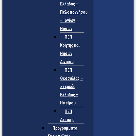
Ελλάδας –
Πελοποννήσου
– Ιονίων
Νήσων
ΠΕΠ
Κρήτης και
Νήσων
Αιγαίου
ΠΕΠ
Θεσσαλίας –
Στερεάς
Ελλάδας –
Ηπείρου
ΠΕΠ
Αττικής
Προγράμματα