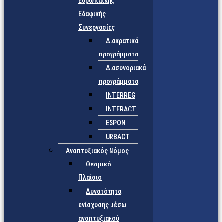
Ευρωπαϊκής
Εδαφικής
Συνεργασίας
Διακρατικά
προγράμματα
Διασυνοριακά
προγράμματα
INTERREG
INTERACT
ESPON
URBACT
Αναπτυξιακός Νόμος
Θεσμικό
Πλαίσιο
Δυνατότητα
ενίσχυσης μέσω
αναπτυξιακού