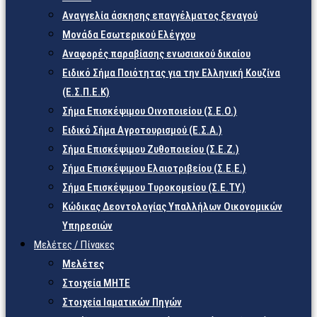
Αναγγελία άσκησης επαγγέλματος ξεναγού
Μονάδα Εσωτερικού Ελέγχου
Αναφορές παραβίασης ενωσιακού δικαίου
Ειδικό Σήμα Ποιότητας για την Ελληνική Κουζίνα
(Ε.Σ.Π.Ε.Κ)
Σήμα Επισκέψιμου Οινοποιείου (Σ.Ε.Ο.)
Ειδικό Σήμα Αγροτουρισμού (Ε.Σ.Α.)
Σήμα Επισκέψιμου Ζυθοποιείου (Σ.Ε.Ζ.)
Σήμα Επισκέψιμου Ελαιοτριβείου (Σ.Ε.Ε.)
Σήμα Επισκέψιμου Τυροκομείου (Σ.Ε.TY.)
Κώδικας Δεοντολογίας Υπαλλήλων Οικονομικών
Υπηρεσιών
Μελέτες / Πίνακες
Μελέτες
Στοιχεία ΜΗΤΕ
Στοιχεία Ιαματικών Πηγών