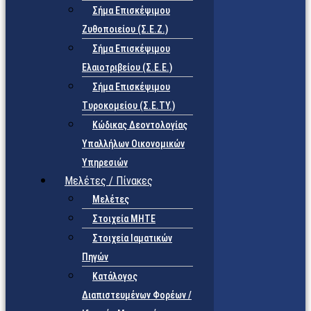
Σήμα Επισκέψιμου
Ζυθοποιείου (Σ.Ε.Ζ.)
Σήμα Επισκέψιμου
Ελαιοτριβείου (Σ.Ε.Ε.)
Σήμα Επισκέψιμου
Τυροκομείου (Σ.Ε.TY.)
Κώδικας Δεοντολογίας
Υπαλλήλων Οικονομικών
Υπηρεσιών
Μελέτες / Πίνακες
Μελέτες
Στοιχεία ΜΗΤΕ
Στοιχεία Ιαματικών
Πηγών
Κατάλογος
Διαπιστευμένων Φορέων /