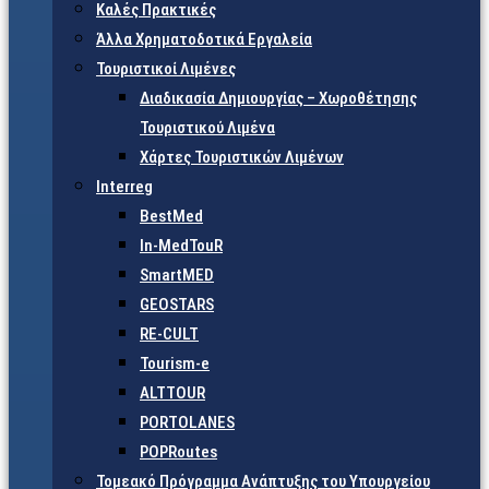
Καλές Πρακτικές
Άλλα Χρηματοδοτικά Εργαλεία
Τουριστικοί Λιμένες
Διαδικασία Δημιουργίας – Χωροθέτησης
Τουριστικού Λιμένα
Χάρτες Τουριστικών Λιμένων
Interreg
BestMed
In-MedTouR
SmartMED
GEOSTARS
RE-CULT
Tourism-e
ALTTOUR
PORTOLANES
POPRoutes
Τομεακό Πρόγραμμα Ανάπτυξης του Υπουργείου