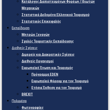
Κατάλογος Διαπιστευμένων Φορέων / Ιδιωτών
Μηχανικών
Στατιστικά Δεδομένα Ελληνικού Τουρισμού
Στατιστικός Επικεφαλής
Εκπαίδευση
Μητρώο Ξεναγών
Σχολές Τουριστικής Εκπαίδευσης
Διεθνείς Σχέσεις
Διμερείς και Διακρατικές Σχέσεις
Διεθνείς Οργανισμοί
Ευρωπαϊκή Ένωση και Τουρισμός
Πρόγραμμα EDEN
Ευρωπαϊκό Φόρουμ για τον Τουρισμό
Ετήσια Έκθεση για τον Τουρισμό
BREXIT
Πολυμέσα
Φωτογραφίες