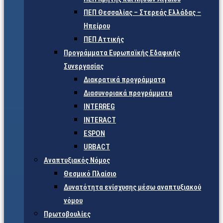
ΠΕΠ Θεσσαλίας – Στερεάς Ελλάδας –
Ηπείρου
ΠΕΠ Αττικής
Προγράμματα Ευρωπαϊκής Εδαφικής
Συνεργασίας
Διακρατικά προγράμματα
Διασυνοριακά προγράμματα
INTERREG
INTERACT
ESPON
URBACT
Αναπτυξιακός Νόμος
Θεσμικό Πλαίσιο
Δυνατότητα ενίσχυσης μέσω αναπτυξιακού
νόμου
Πρωτοβουλίες