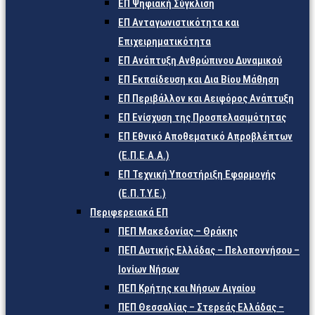
ΕΠ Ψηφιακή Σύγκλιση
ΕΠ Ανταγωνιστικότητα και
Επιχειρηματικότητα
ΕΠ Ανάπτυξη Ανθρώπινου Δυναμικού
ΕΠ Εκπαίδευση και Δια Βίου Μάθηση
ΕΠ Περιβάλλον και Αειφόρος Ανάπτυξη
ΕΠ Ενίσχυση της Προσπελασιμότητας
ΕΠ Εθνικό Αποθεματικό Απροβλέπτων
(Ε.Π.Ε.Α.Α.)
ΕΠ Τεχνική Υποστήριξη Εφαρμογής
(Ε.Π.Τ.Υ.Ε.)
Περιφερειακά ΕΠ
ΠΕΠ Μακεδονίας – Θράκης
ΠΕΠ Δυτικής Ελλάδας – Πελοποννήσου –
Ιονίων Νήσων
ΠΕΠ Κρήτης και Νήσων Αιγαίου
ΠΕΠ Θεσσαλίας – Στερεάς Ελλάδας –