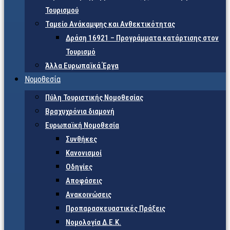
Τουρισμού
Ταμείο Ανάκαμψης και Ανθεκτικότητας
Δράση 16921 – Προγράμματα κατάρτισης στον
Τουρισμό
Άλλα Ευρωπαϊκά Έργα
Νομοθεσία
Πύλη Τουριστικής Νομοθεσίας
Βραχυχρόνια διαμονή
Ευρωπαϊκή Νομοθεσία
Συνθήκες
Κανονισμοί
Οδηγίες
Αποφάσεις
Ανακοινώσεις
Προπαρασκευαστικές Πράξεις
Νομολογία Δ.Ε.Κ.