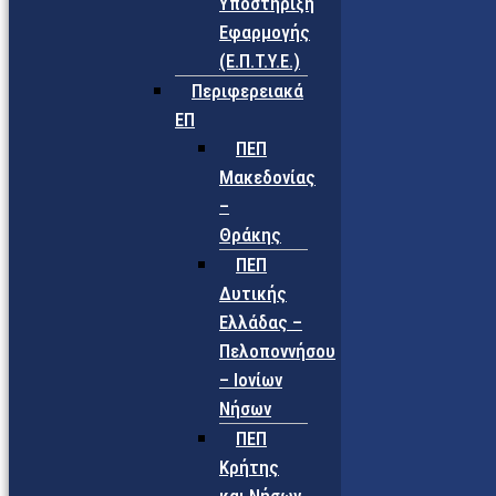
Υποστήριξη
Εφαρμογής
(Ε.Π.Τ.Υ.Ε.)
Περιφερειακά
ΕΠ
ΠΕΠ
Μακεδονίας
–
Θράκης
ΠΕΠ
Δυτικής
Ελλάδας –
Πελοποννήσου
– Ιονίων
Νήσων
ΠΕΠ
Κρήτης