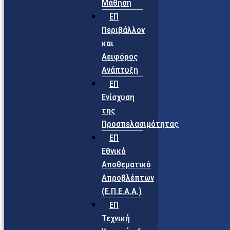
Μάθηση
ΕΠ
Περιβάλλον
και
Αειφόρος
Ανάπτυξη
ΕΠ
Ενίσχυση
της
Προσπελασιμότητας
ΕΠ
Εθνικό
Αποθεματικό
Απροβλέπτων
(Ε.Π.Ε.Α.Α.)
ΕΠ
Τεχνική