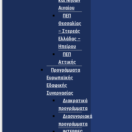
και Νήσων
Αιγαίου
ΠΕΠ
Θεσσαλίας
– Στερεάς
Ελλάδας –
Ηπείρου
ΠΕΠ
Αττικής
Προγράμματα
Ευρωπαϊκής
Εδαφικής
Συνεργασίας
Διακρατικά
προγράμματα
Διασυνοριακά
προγράμματα
INTERREG