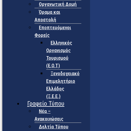
Οργανωτική Δομή
Όραμα και
Αποστολή
Εποπτευόμενοι
Φορείς
Eλληνικός
Οργανισμός
Τουρισμού
(Ε.Ο.Τ)
Ξενοδοχειακό
Επιμελητήριο
Ελλάδος
(Ξ.Ε.Ε.)
Γραφείο Τύπου
Νέα –
Ανακοινώσεις
Δελτία Τύπου