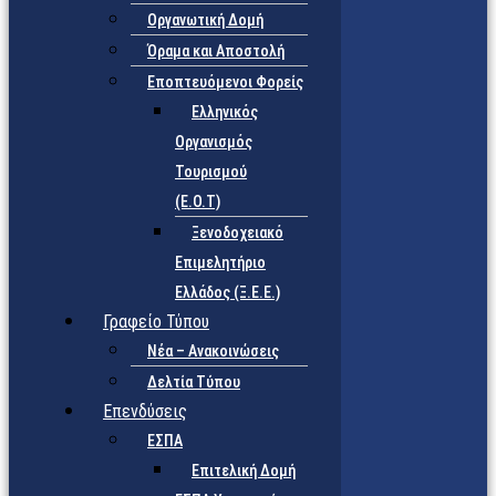
Οργανωτική Δομή
Όραμα και Αποστολή
Εποπτευόμενοι Φορείς
Eλληνικός
Οργανισμός
Τουρισμού
(Ε.Ο.Τ)
Ξενοδοχειακό
Επιμελητήριο
Ελλάδος (Ξ.Ε.Ε.)
Γραφείο Τύπου
Νέα – Ανακοινώσεις
Δελτία Τύπου
Επενδύσεις
ΕΣΠΑ
Επιτελική Δομή