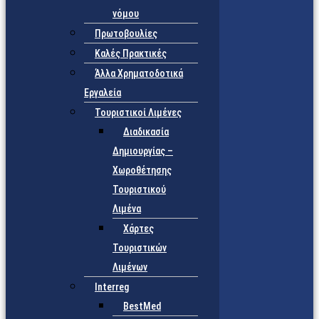
νόμου
Πρωτοβουλίες
Καλές Πρακτικές
Άλλα Χρηματοδοτικά
Εργαλεία
Τουριστικοί Λιμένες
Διαδικασία
Δημιουργίας –
Χωροθέτησης
Τουριστικού
Λιμένα
Χάρτες
Τουριστικών
Λιμένων
Interreg
BestMed