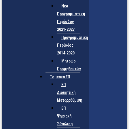
Νέα
Προγραμματική
Περίοδος
2021-2027
Προγραμματική
Περίοδος
2014-2020
Μητρώο
Προμηθευτών
Τομεακά ΕΠ
ΕΠ
Διοικητική
Μεταρρύθμιση
ΕΠ
Ψηφιακή
Σύγκλιση