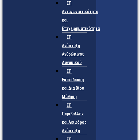
ΕΠ
Ανταγωνιστικότητα
και
Επιχειρηματικότητα
ΕΠ
Ανάπτυξη
Ανθρώπινου
Δυναμικού
ΕΠ
Εκπαίδευση
και Δια Βίου
Μάθηση
ΕΠ
Περιβάλλον
και Αειφόρος
Ανάπτυξη
ΕΠ