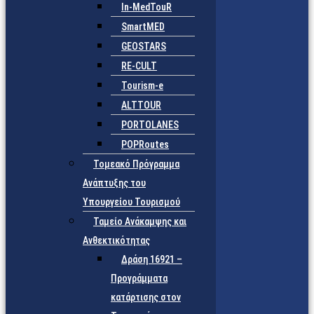
In-MedTouR
SmartMED
GEOSTARS
RE-CULT
Tourism-e
ALTTOUR
PORTOLANES
POPRoutes
Τομεακό Πρόγραμμα
Ανάπτυξης του
Υπουργείου Τουρισμού
Ταμείο Ανάκαμψης και
Ανθεκτικότητας
Δράση 16921 –
Προγράμματα
κατάρτισης στον