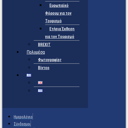
Ευρωπαϊκό
Φόρουμ για τον
Τουρισμό
Ετήσια Έκθεση
για τον Τουρισμό
BREXIT
Πολυμέσα
Φωτογραφίες
Βίντεο
Ημερολόγιο
Σύνδεσμοι