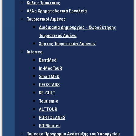
Καλές Πρακτικές
Άλλα Χρηματοδοτικά Εργαλεία
Τουριστικοί Λιμένες
Διαδικασία Δημιουργίας – Χωροθέτησης
Τουριστικού Λιμένα
Χάρτες Τουριστικών Λιμένων
Interreg
BestMed
In-MedTouR
SmartMED
GEOSTARS
RE-CULT
Tourism-e
ALTTOUR
PORTOLANES
POPRoutes
Τομεακό Πρόγραμμα Ανάπτυξης του Υπουργείου