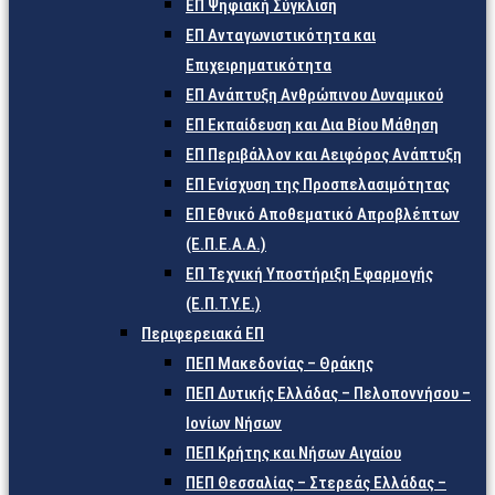
ΕΠ Ψηφιακή Σύγκλιση
ΕΠ Ανταγωνιστικότητα και
Επιχειρηματικότητα
ΕΠ Ανάπτυξη Ανθρώπινου Δυναμικού
ΕΠ Εκπαίδευση και Δια Βίου Μάθηση
ΕΠ Περιβάλλον και Αειφόρος Ανάπτυξη
ΕΠ Ενίσχυση της Προσπελασιμότητας
ΕΠ Εθνικό Αποθεματικό Απροβλέπτων
(Ε.Π.Ε.Α.Α.)
ΕΠ Τεχνική Υποστήριξη Εφαρμογής
(Ε.Π.Τ.Υ.Ε.)
Περιφερειακά ΕΠ
ΠΕΠ Μακεδονίας – Θράκης
ΠΕΠ Δυτικής Ελλάδας – Πελοποννήσου –
Ιονίων Νήσων
ΠΕΠ Κρήτης και Νήσων Αιγαίου
ΠΕΠ Θεσσαλίας – Στερεάς Ελλάδας –