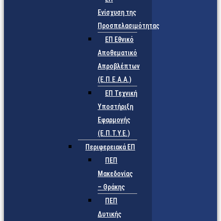
Ενίσχυση της
Προσπελασιμότητας
ΕΠ Εθνικό
Αποθεματικό
Απροβλέπτων
(Ε.Π.Ε.Α.Α.)
ΕΠ Τεχνική
Υποστήριξη
Εφαρμογής
(Ε.Π.Τ.Υ.Ε.)
Περιφερειακά ΕΠ
ΠΕΠ
Μακεδονίας
– Θράκης
ΠΕΠ
Δυτικής