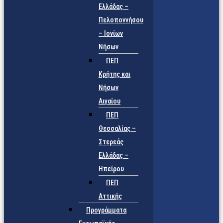
Ελλάδας –
Πελοποννήσου
– Ιονίων
Νήσων
ΠΕΠ
Κρήτης και
Νήσων
Αιγαίου
ΠΕΠ
Θεσσαλίας –
Στερεάς
Ελλάδας –
Ηπείρου
ΠΕΠ
Αττικής
Προγράμματα