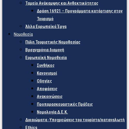
Ταμείο Ανάκαμψης και Ανθεκτικότητας
Δράση 16921 – Προγράμματα κατάρτισης στον
Τουρισμό
Άλλα Ευρωπαϊκά Έργα
Νομοθεσία
Πύλη Τουριστικής Νομοθεσίας
Βραχυχρόνια διαμονή
Ευρωπαϊκή Νομοθεσία
Συνθήκες
Κανονισμοί
Οδηγίες
Αποφάσεις
Ανακοινώσεις
Προπαρασκευαστικές Πράξεις
Νομολογία Δ.Ε.Κ.
Δικαιώματα -Υποχρεώσεις του τουρίστα/καταναλωτή
Ethics