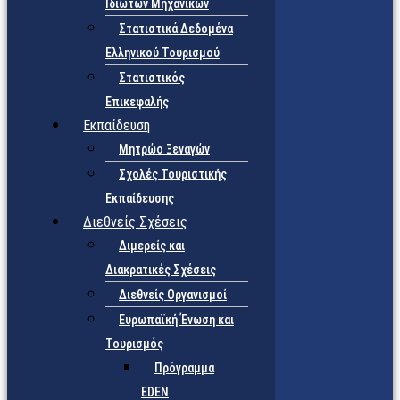
Ιδιωτών Μηχανικών
Στατιστικά Δεδομένα
Ελληνικού Τουρισμού
Στατιστικός
Επικεφαλής
Εκπαίδευση
Μητρώο Ξεναγών
Σχολές Τουριστικής
Εκπαίδευσης
Διεθνείς Σχέσεις
Διμερείς και
Διακρατικές Σχέσεις
Διεθνείς Οργανισμοί
Ευρωπαϊκή Ένωση και
Τουρισμός
Πρόγραμμα
EDEN