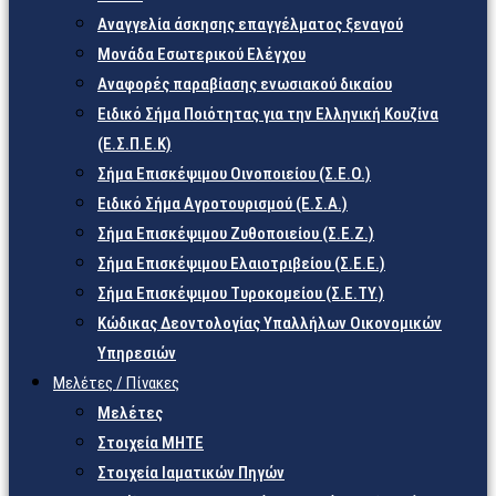
Αναγγελία άσκησης επαγγέλματος ξεναγού
Μονάδα Εσωτερικού Ελέγχου
Αναφορές παραβίασης ενωσιακού δικαίου
Ειδικό Σήμα Ποιότητας για την Ελληνική Κουζίνα
(Ε.Σ.Π.Ε.Κ)
Σήμα Επισκέψιμου Οινοποιείου (Σ.Ε.Ο.)
Ειδικό Σήμα Αγροτουρισμού (Ε.Σ.Α.)
Σήμα Επισκέψιμου Ζυθοποιείου (Σ.Ε.Ζ.)
Σήμα Επισκέψιμου Ελαιοτριβείου (Σ.Ε.Ε.)
Σήμα Επισκέψιμου Τυροκομείου (Σ.Ε.TY.)
Κώδικας Δεοντολογίας Υπαλλήλων Οικονομικών
Υπηρεσιών
Μελέτες / Πίνακες
Μελέτες
Στοιχεία ΜΗΤΕ
Στοιχεία Ιαματικών Πηγών