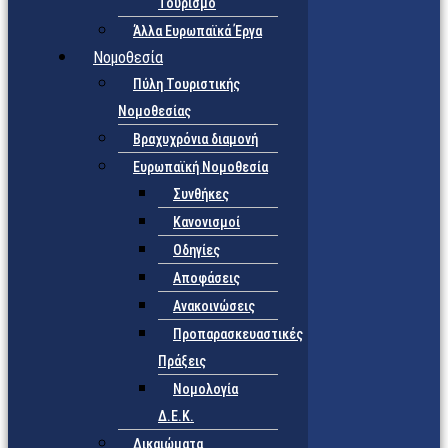
Τουρισμό
Άλλα Ευρωπαϊκά Έργα
Νομοθεσία
Πύλη Τουριστικής
Νομοθεσίας
Βραχυχρόνια διαμονή
Ευρωπαϊκή Νομοθεσία
Συνθήκες
Κανονισμοί
Οδηγίες
Αποφάσεις
Ανακοινώσεις
Προπαρασκευαστικές
Πράξεις
Νομολογία
Δ.Ε.Κ.
Δικαιώματα