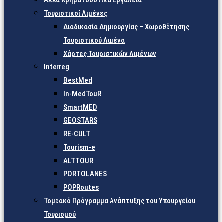
Άλλα Χρηματοδοτικά Εργαλεία
Τουριστικοί Λιμένες
Διαδικασία Δημιουργίας – Χωροθέτησης
Τουριστικού Λιμένα
Χάρτες Τουριστικών Λιμένων
Interreg
BestMed
In-MedTouR
SmartMED
GEOSTARS
RE-CULT
Tourism-e
ALTTOUR
PORTOLANES
POPRoutes
Τομεακό Πρόγραμμα Ανάπτυξης του Υπουργείου
Τουρισμού