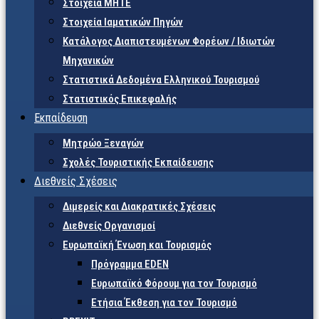
Στοιχεία ΜΗΤΕ
Στοιχεία Ιαματικών Πηγών
Κατάλογος Διαπιστευμένων Φορέων / Ιδιωτών
Μηχανικών
Στατιστικά Δεδομένα Ελληνικού Τουρισμού
Στατιστικός Επικεφαλής
Εκπαίδευση
Μητρώο Ξεναγών
Σχολές Τουριστικής Εκπαίδευσης
Διεθνείς Σχέσεις
Διμερείς και Διακρατικές Σχέσεις
Διεθνείς Οργανισμοί
Ευρωπαϊκή Ένωση και Τουρισμός
Πρόγραμμα EDEN
Ευρωπαϊκό Φόρουμ για τον Τουρισμό
Ετήσια Έκθεση για τον Τουρισμό