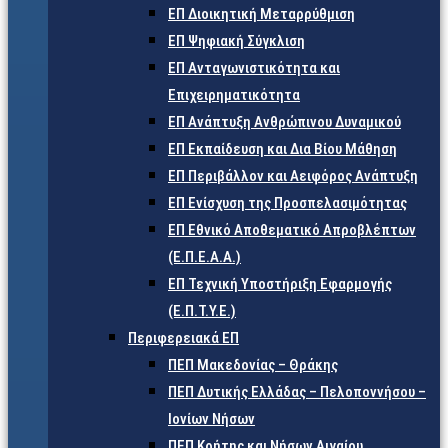
ΕΠ Διοικητική Μεταρρύθμιση
ΕΠ Ψηφιακή Σύγκλιση
ΕΠ Ανταγωνιστικότητα και
Επιχειρηματικότητα
ΕΠ Ανάπτυξη Ανθρώπινου Δυναμικού
ΕΠ Εκπαίδευση και Δια Βίου Μάθηση
ΕΠ Περιβάλλον και Αειφόρος Ανάπτυξη
ΕΠ Ενίσχυση της Προσπελασιμότητας
ΕΠ Εθνικό Αποθεματικό Απροβλέπτων
(Ε.Π.Ε.Α.Α.)
ΕΠ Τεχνική Υποστήριξη Εφαρμογής
(Ε.Π.Τ.Υ.Ε.)
Περιφερειακά ΕΠ
ΠΕΠ Μακεδονίας – Θράκης
ΠΕΠ Δυτικής Ελλάδας – Πελοποννήσου –
Ιονίων Νήσων
ΠΕΠ Κρήτης και Νήσων Αιγαίου