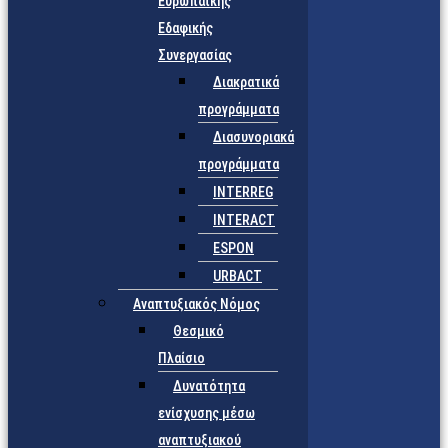
Ευρωπαϊκής
Εδαφικής
Συνεργασίας
Διακρατικά
προγράμματα
Διασυνοριακά
προγράμματα
INTERREG
INTERACT
ESPON
URBACT
Αναπτυξιακός Νόμος
Θεσμικό
Πλαίσιο
Δυνατότητα
ενίσχυσης μέσω
αναπτυξιακού