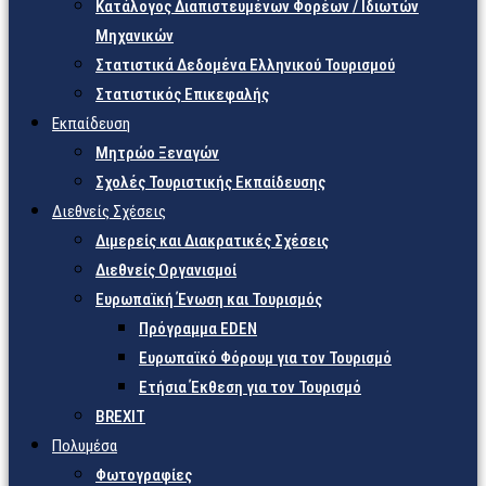
Κατάλογος Διαπιστευμένων Φορέων / Ιδιωτών
Μηχανικών
Στατιστικά Δεδομένα Ελληνικού Τουρισμού
Στατιστικός Επικεφαλής
Εκπαίδευση
Μητρώο Ξεναγών
Σχολές Τουριστικής Εκπαίδευσης
Διεθνείς Σχέσεις
Διμερείς και Διακρατικές Σχέσεις
Διεθνείς Οργανισμοί
Ευρωπαϊκή Ένωση και Τουρισμός
Πρόγραμμα EDEN
Ευρωπαϊκό Φόρουμ για τον Τουρισμό
Ετήσια Έκθεση για τον Τουρισμό
BREXIT
Πολυμέσα
Φωτογραφίες