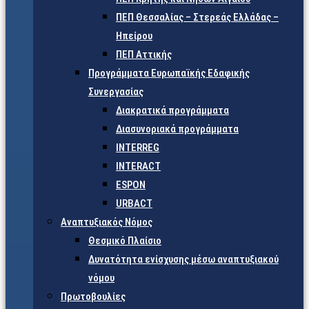
ΠΕΠ Θεσσαλίας – Στερεάς Ελλάδας –
Ηπείρου
ΠΕΠ Αττικής
Προγράμματα Ευρωπαϊκής Εδαφικής
Συνεργασίας
Διακρατικά προγράμματα
Διασυνοριακά προγράμματα
INTERREG
INTERACT
ESPON
URBACT
Αναπτυξιακός Νόμος
Θεσμικό Πλαίσιο
Δυνατότητα ενίσχυσης μέσω αναπτυξιακού
νόμου
Πρωτοβουλίες