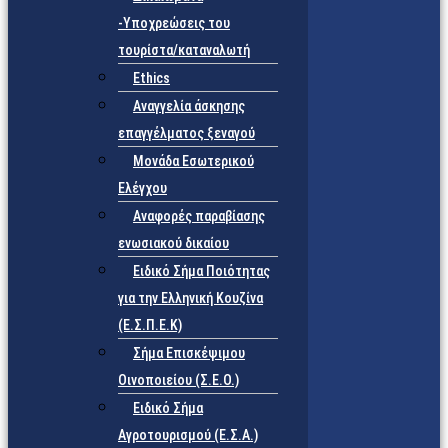
-Υποχρεώσεις του
τουρίστα/καταναλωτή
Ethics
Αναγγελία άσκησης
επαγγέλματος ξεναγού
Μονάδα Εσωτερικού
Ελέγχου
Αναφορές παραβίασης
ενωσιακού δικαίου
Ειδικό Σήμα Ποιότητας
για την Ελληνική Κουζίνα
(Ε.Σ.Π.Ε.Κ)
Σήμα Επισκέψιμου
Οινοποιείου (Σ.Ε.Ο.)
Ειδικό Σήμα
Αγροτουρισμού (Ε.Σ.Α.)