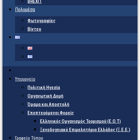
BREXIT
Πολυμέσα
Φωτογραφίες
Βίντεο
Υπουργείο
Πολιτική Ηγεσία
Οργανωτική Δομή
Όραμα και Αποστολή
Εποπτευόμενοι Φορείς
Eλληνικός Οργανισμός Τουρισμού (Ε.Ο.Τ)
Ξενοδοχειακό Επιμελητήριο Ελλάδος (Ξ.Ε.Ε.)
Γραφείο Τύπου