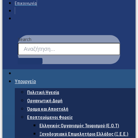
Επικοινωνία
Search
Υπουργείο
Πολιτική Ηγεσία
Οργανωτική Δομή
Όραμα και Αποστολή
Εποπτευόμενοι Φορείς
Eλληνικός Οργανισμός Τουρισμού (Ε.Ο.Τ)
Ξενοδοχειακό Επιμελητήριο Ελλάδος (Ξ.Ε.Ε.)