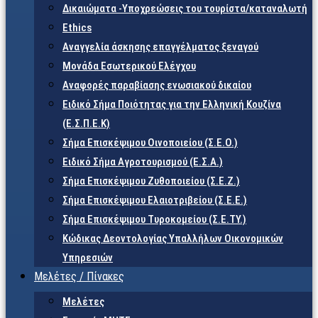
Δικαιώματα -Υποχρεώσεις του τουρίστα/καταναλωτή
Ethics
Αναγγελία άσκησης επαγγέλματος ξεναγού
Μονάδα Εσωτερικού Ελέγχου
Αναφορές παραβίασης ενωσιακού δικαίου
Ειδικό Σήμα Ποιότητας για την Ελληνική Κουζίνα
(Ε.Σ.Π.Ε.Κ)
Σήμα Επισκέψιμου Οινοποιείου (Σ.Ε.Ο.)
Ειδικό Σήμα Αγροτουρισμού (Ε.Σ.Α.)
Σήμα Επισκέψιμου Ζυθοποιείου (Σ.Ε.Ζ.)
Σήμα Επισκέψιμου Ελαιοτριβείου (Σ.Ε.Ε.)
Σήμα Επισκέψιμου Τυροκομείου (Σ.Ε.TY.)
Κώδικας Δεοντολογίας Υπαλλήλων Οικονομικών
Υπηρεσιών
Μελέτες / Πίνακες
Μελέτες