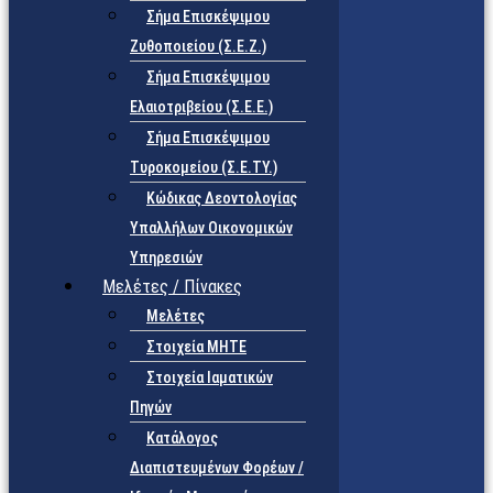
Σήμα Επισκέψιμου
Ζυθοποιείου (Σ.Ε.Ζ.)
Σήμα Επισκέψιμου
Ελαιοτριβείου (Σ.Ε.Ε.)
Σήμα Επισκέψιμου
Τυροκομείου (Σ.Ε.TY.)
Κώδικας Δεοντολογίας
Υπαλλήλων Οικονομικών
Υπηρεσιών
Μελέτες / Πίνακες
Μελέτες
Στοιχεία ΜΗΤΕ
Στοιχεία Ιαματικών
Πηγών
Κατάλογος
Διαπιστευμένων Φορέων /