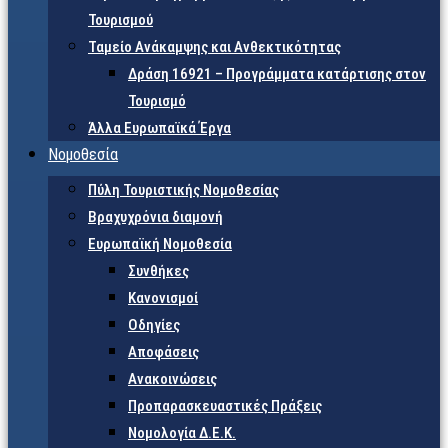
Τουρισμού
Ταμείο Ανάκαμψης και Ανθεκτικότητας
Δράση 16921 – Προγράμματα κατάρτισης στον
Τουρισμό
Άλλα Ευρωπαϊκά Έργα
Νομοθεσία
Πύλη Τουριστικής Νομοθεσίας
Βραχυχρόνια διαμονή
Ευρωπαϊκή Νομοθεσία
Συνθήκες
Κανονισμοί
Οδηγίες
Αποφάσεις
Ανακοινώσεις
Προπαρασκευαστικές Πράξεις
Νομολογία Δ.Ε.Κ.