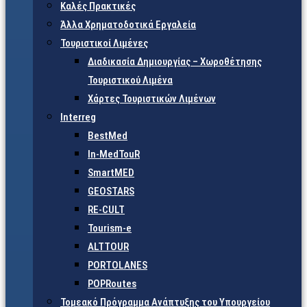
Καλές Πρακτικές
Άλλα Χρηματοδοτικά Εργαλεία
Τουριστικοί Λιμένες
Διαδικασία Δημιουργίας – Χωροθέτησης
Τουριστικού Λιμένα
Χάρτες Τουριστικών Λιμένων
Interreg
BestMed
In-MedTouR
SmartMED
GEOSTARS
RE-CULT
Tourism-e
ALTTOUR
PORTOLANES
POPRoutes
Τομεακό Πρόγραμμα Ανάπτυξης του Υπουργείου