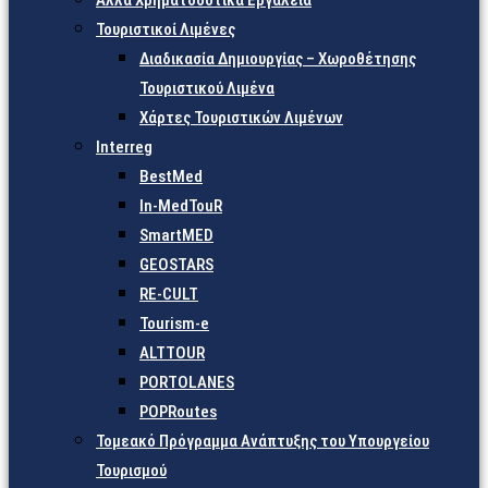
Άλλα Χρηματοδοτικά Εργαλεία
Τουριστικοί Λιμένες
Διαδικασία Δημιουργίας – Χωροθέτησης
Τουριστικού Λιμένα
Χάρτες Τουριστικών Λιμένων
Interreg
BestMed
In-MedTouR
SmartMED
GEOSTARS
RE-CULT
Tourism-e
ALTTOUR
PORTOLANES
POPRoutes
Τομεακό Πρόγραμμα Ανάπτυξης του Υπουργείου
Τουρισμού