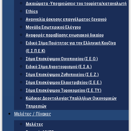
Δικαιώματα -Υποχρεώσεις του τουρίστα/καταναλωτή
Ethics
Αναγγελία άσκησης επαγγέλματος ξεναγού
Μονάδα Εσωτερικού Ελέγχου
Αναφορές παραβίασης ενωσιακού δικαίου
Ειδικό Σήμα Ποιότητας για την Ελληνική Κουζίνα
(Ε.Σ.Π.Ε.Κ)
Σήμα Επισκέψιμου Οινοποιείου (Σ.Ε.Ο.)
Ειδικό Σήμα Αγροτουρισμού (Ε.Σ.Α.)
Σήμα Επισκέψιμου Ζυθοποιείου (Σ.Ε.Ζ.)
Σήμα Επισκέψιμου Ελαιοτριβείου (Σ.Ε.Ε.)
Σήμα Επισκέψιμου Τυροκομείου (Σ.Ε.TY.)
Κώδικας Δεοντολογίας Υπαλλήλων Οικονομικών
Υπηρεσιών
Μελέτες / Πίνακες
Μελέτες