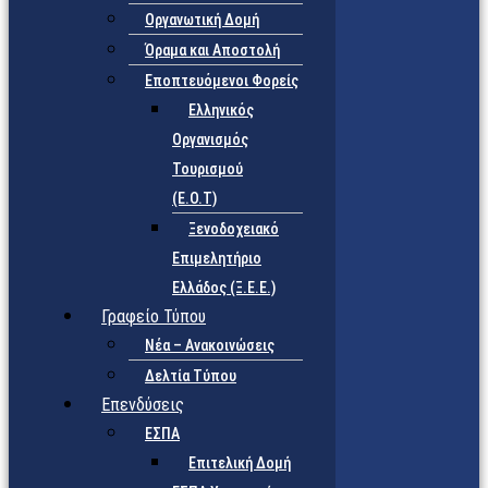
Οργανωτική Δομή
Όραμα και Αποστολή
Εποπτευόμενοι Φορείς
Eλληνικός
Οργανισμός
Τουρισμού
(Ε.Ο.Τ)
Ξενοδοχειακό
Επιμελητήριο
Ελλάδος (Ξ.Ε.Ε.)
Γραφείο Τύπου
Νέα – Ανακοινώσεις
Δελτία Τύπου
Επενδύσεις
ΕΣΠΑ
Επιτελική Δομή