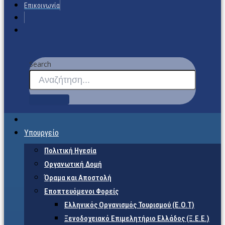
Επικοινωνία
Search
Υπουργείο
Πολιτική Ηγεσία
Οργανωτική Δομή
Όραμα και Αποστολή
Εποπτευόμενοι Φορείς
Eλληνικός Οργανισμός Τουρισμού (Ε.Ο.Τ)
Ξενοδοχειακό Επιμελητήριο Ελλάδος (Ξ.Ε.Ε.)