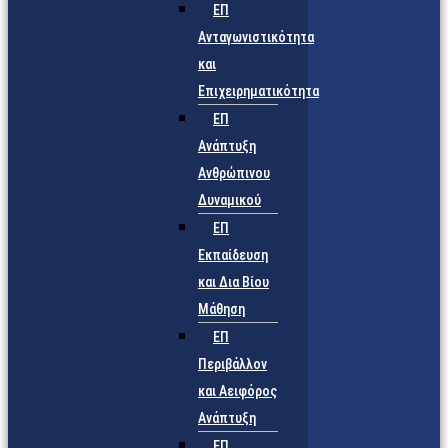
ΕΠ
Ανταγωνιστικότητα
και
Επιχειρηματικότητα
ΕΠ
Ανάπτυξη
Ανθρώπινου
Δυναμικού
ΕΠ
Εκπαίδευση
και Δια Βίου
Μάθηση
ΕΠ
Περιβάλλον
και Αειφόρος
Ανάπτυξη
ΕΠ