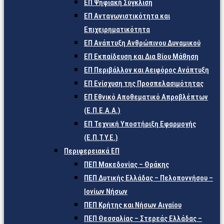
ΕΠ Ψηφιακή Σύγκλιση
ΕΠ Ανταγωνιστικότητα και
Επιχειρηματικότητα
ΕΠ Ανάπτυξη Ανθρώπινου Δυναμικού
ΕΠ Εκπαίδευση και Δια Βίου Μάθηση
ΕΠ Περιβάλλον και Αειφόρος Ανάπτυξη
ΕΠ Ενίσχυση της Προσπελασιμότητας
ΕΠ Εθνικό Αποθεματικό Απροβλέπτων
(Ε.Π.Ε.Α.Α.)
ΕΠ Τεχνική Υποστήριξη Εφαρμογής
(Ε.Π.Τ.Υ.Ε.)
Περιφερειακά ΕΠ
ΠΕΠ Μακεδονίας – Θράκης
ΠΕΠ Δυτικής Ελλάδας – Πελοποννήσου –
Ιονίων Νήσων
ΠΕΠ Κρήτης και Νήσων Αιγαίου
ΠΕΠ Θεσσαλίας – Στερεάς Ελλάδας –