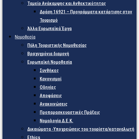
Ταμείο Ανάκαμψης και Ανθεκτικότητας
Δράση 16921 – Προγράμματα κατάρτισης στον
Τουρισμό
Άλλα Ευρωπαϊκά Έργα
Νομοθεσία
Πύλη Τουριστικής Νομοθεσίας
Βραχυχρόνια διαμονή
Ευρωπαϊκή Νομοθεσία
Συνθήκες
Κανονισμοί
Οδηγίες
Αποφάσεις
Ανακοινώσεις
Προπαρασκευαστικές Πράξεις
Νομολογία Δ.Ε.Κ.
Δικαιώματα -Υποχρεώσεις του τουρίστα/καταναλωτή
Ethics