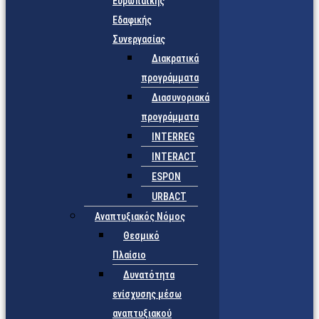
Ευρωπαϊκής
Εδαφικής
Συνεργασίας
Διακρατικά
προγράμματα
Διασυνοριακά
προγράμματα
INTERREG
INTERACT
ESPON
URBACT
Αναπτυξιακός Νόμος
Θεσμικό
Πλαίσιο
Δυνατότητα
ενίσχυσης μέσω
αναπτυξιακού