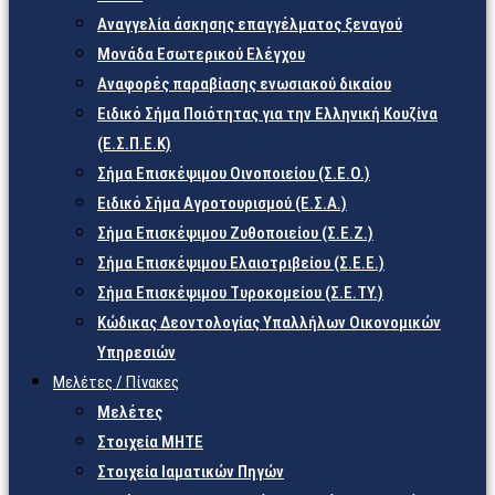
Αναγγελία άσκησης επαγγέλματος ξεναγού
Μονάδα Εσωτερικού Ελέγχου
Αναφορές παραβίασης ενωσιακού δικαίου
Ειδικό Σήμα Ποιότητας για την Ελληνική Κουζίνα
(Ε.Σ.Π.Ε.Κ)
Σήμα Επισκέψιμου Οινοποιείου (Σ.Ε.Ο.)
Ειδικό Σήμα Αγροτουρισμού (Ε.Σ.Α.)
Σήμα Επισκέψιμου Ζυθοποιείου (Σ.Ε.Ζ.)
Σήμα Επισκέψιμου Ελαιοτριβείου (Σ.Ε.Ε.)
Σήμα Επισκέψιμου Τυροκομείου (Σ.Ε.TY.)
Κώδικας Δεοντολογίας Υπαλλήλων Οικονομικών
Υπηρεσιών
Μελέτες / Πίνακες
Μελέτες
Στοιχεία ΜΗΤΕ
Στοιχεία Ιαματικών Πηγών