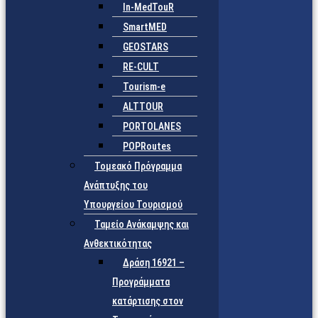
In-MedTouR
SmartMED
GEOSTARS
RE-CULT
Tourism-e
ALTTOUR
PORTOLANES
POPRoutes
Τομεακό Πρόγραμμα
Ανάπτυξης του
Υπουργείου Τουρισμού
Ταμείο Ανάκαμψης και
Ανθεκτικότητας
Δράση 16921 –
Προγράμματα
κατάρτισης στον