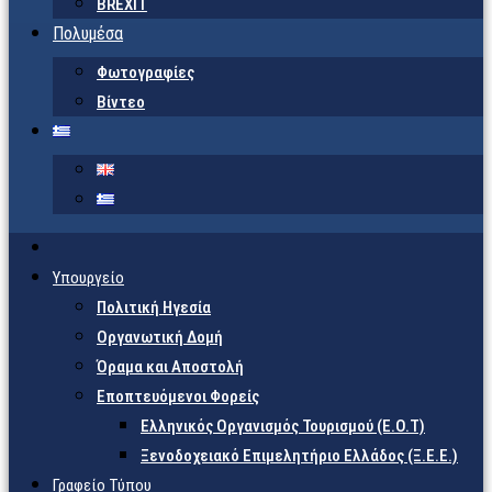
BREXIT
Πολυμέσα
Φωτογραφίες
Βίντεο
Υπουργείο
Πολιτική Ηγεσία
Οργανωτική Δομή
Όραμα και Αποστολή
Εποπτευόμενοι Φορείς
Eλληνικός Οργανισμός Τουρισμού (Ε.Ο.Τ)
Ξενοδοχειακό Επιμελητήριο Ελλάδος (Ξ.Ε.Ε.)
Γραφείο Τύπου