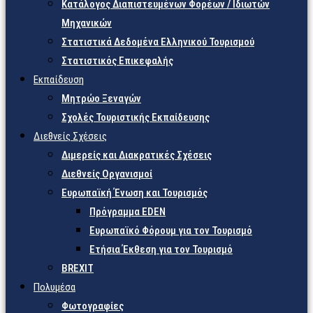
Κατάλογος Διαπιστευμένων Φορέων / Ιδιωτών
Μηχανικών
Στατιστικά Δεδομένα Ελληνικού Τουρισμού
Στατιστικός Επικεφαλής
Εκπαίδευση
Μητρώο Ξεναγών
Σχολές Τουριστικής Εκπαίδευσης
Διεθνείς Σχέσεις
Διμερείς και Διακρατικές Σχέσεις
Διεθνείς Οργανισμοί
Ευρωπαϊκή Ένωση και Τουρισμός
Πρόγραμμα EDEN
Ευρωπαϊκό Φόρουμ για τον Τουρισμό
Ετήσια Έκθεση για τον Τουρισμό
BREXIT
Πολυμέσα
Φωτογραφίες