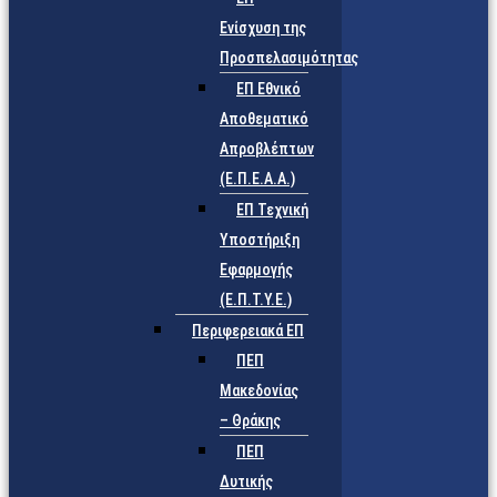
Ενίσχυση της
Προσπελασιμότητας
ΕΠ Εθνικό
Αποθεματικό
Απροβλέπτων
(Ε.Π.Ε.Α.Α.)
ΕΠ Τεχνική
Υποστήριξη
Εφαρμογής
(Ε.Π.Τ.Υ.Ε.)
Περιφερειακά ΕΠ
ΠΕΠ
Μακεδονίας
– Θράκης
ΠΕΠ
Δυτικής