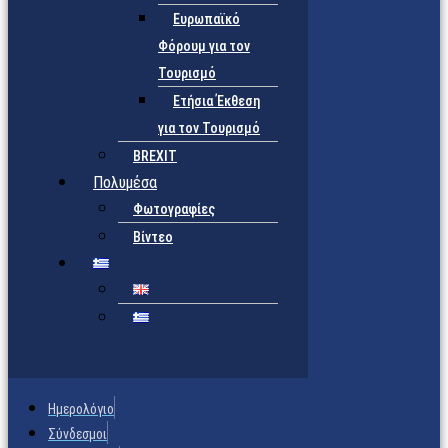
Ευρωπαϊκό
Φόρουμ για τον
Τουρισμό
Ετήσια Έκθεση
για τον Τουρισμό
BREXIT
Πολυμέσα
Φωτογραφίες
Βίντεο
Ημερολόγιο
Σύνδεσμοι