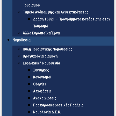
Τουρισμού
Ταμείο Ανάκαμψης και Ανθεκτικότητας
Δράση 16921 – Προγράμματα κατάρτισης στον
Τουρισμό
Άλλα Ευρωπαϊκά Έργα
Νομοθεσία
Πύλη Τουριστικής Νομοθεσίας
Βραχυχρόνια διαμονή
Ευρωπαϊκή Νομοθεσία
Συνθήκες
Κανονισμοί
Οδηγίες
Αποφάσεις
Ανακοινώσεις
Προπαρασκευαστικές Πράξεις
Νομολογία Δ.Ε.Κ.