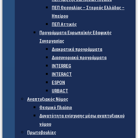
ΠΕΠ Θεσσαλίας – Στερεάς Ελλάδας –
Ηπείρου
ΠΕΠ Αττικής
Προγράμματα Ευρωπαϊκής Εδαφικής
Συνεργασίας
Διακρατικά προγράμματα
Διασυνοριακά προγράμματα
INTERREG
INTERACT
ESPON
URBACT
Αναπτυξιακός Νόμος
Θεσμικό Πλαίσιο
Δυνατότητα ενίσχυσης μέσω αναπτυξιακού
νόμου
Πρωτοβουλίες