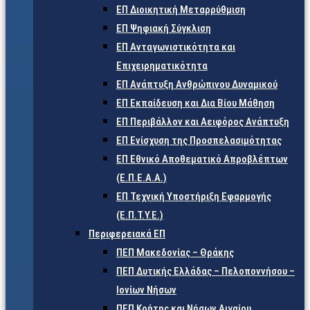
ΕΠ Διοικητική Μεταρρύθμιση
ΕΠ Ψηφιακή Σύγκλιση
ΕΠ Ανταγωνιστικότητα και
Επιχειρηματικότητα
ΕΠ Ανάπτυξη Ανθρώπινου Δυναμικού
ΕΠ Εκπαίδευση και Δια Βίου Μάθηση
ΕΠ Περιβάλλον και Αειφόρος Ανάπτυξη
ΕΠ Ενίσχυση της Προσπελασιμότητας
ΕΠ Εθνικό Αποθεματικό Απροβλέπτων
(Ε.Π.Ε.Α.Α.)
ΕΠ Τεχνική Υποστήριξη Εφαρμογής
(Ε.Π.Τ.Υ.Ε.)
Περιφερειακά ΕΠ
ΠΕΠ Μακεδονίας – Θράκης
ΠΕΠ Δυτικής Ελλάδας – Πελοποννήσου –
Ιονίων Νήσων
ΠΕΠ Κρήτης και Νήσων Αιγαίου