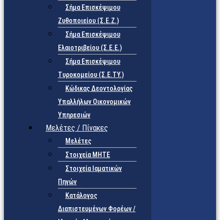
Σήμα Επισκέψιμου
Ζυθοποιείου (Σ.Ε.Ζ.)
Σήμα Επισκέψιμου
Ελαιοτριβείου (Σ.Ε.Ε.)
Σήμα Επισκέψιμου
Τυροκομείου (Σ.Ε.TY.)
Κώδικας Δεοντολογίας
Υπαλλήλων Οικονομικών
Υπηρεσιών
Μελέτες / Πίνακες
Μελέτες
Στοιχεία ΜΗΤΕ
Στοιχεία Ιαματικών
Πηγών
Κατάλογος
Διαπιστευμένων Φορέων /