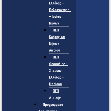
Ελλάδας –
Πελοποννήσου
– Ιονίων
Νήσων
ΠΕΠ
Κρήτης και
Νήσων
Αιγαίου
ΠΕΠ
Θεσσαλίας –
Στερεάς
Ελλάδας –
Ηπείρου
ΠΕΠ
Αττικής
Προγράμματα