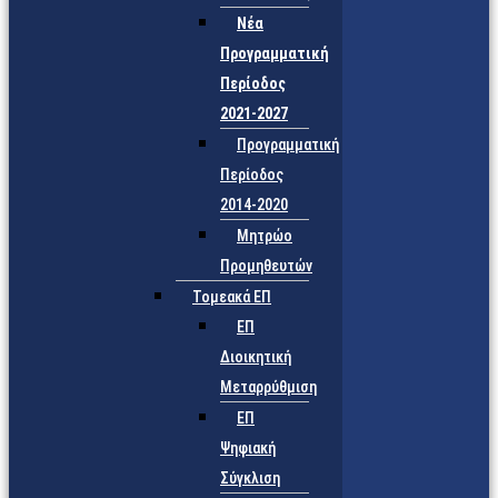
Νέα
Προγραμματική
Περίοδος
2021-2027
Προγραμματική
Περίοδος
2014-2020
Μητρώο
Προμηθευτών
Τομεακά ΕΠ
ΕΠ
Διοικητική
Μεταρρύθμιση
ΕΠ
Ψηφιακή
Σύγκλιση