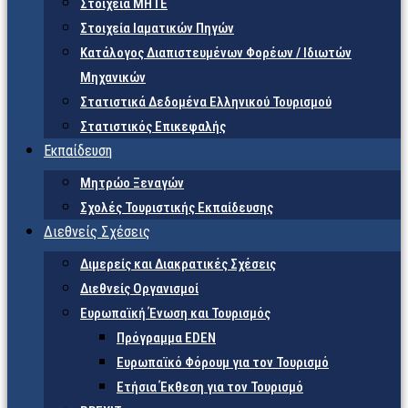
Στοιχεία ΜΗΤΕ
Στοιχεία Ιαματικών Πηγών
Κατάλογος Διαπιστευμένων Φορέων / Ιδιωτών
Μηχανικών
Στατιστικά Δεδομένα Ελληνικού Τουρισμού
Στατιστικός Επικεφαλής
Εκπαίδευση
Μητρώο Ξεναγών
Σχολές Τουριστικής Εκπαίδευσης
Διεθνείς Σχέσεις
Διμερείς και Διακρατικές Σχέσεις
Διεθνείς Οργανισμοί
Ευρωπαϊκή Ένωση και Τουρισμός
Πρόγραμμα EDEN
Ευρωπαϊκό Φόρουμ για τον Τουρισμό
Ετήσια Έκθεση για τον Τουρισμό