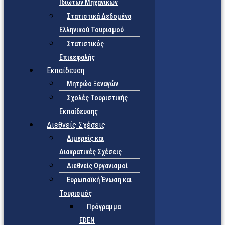
Ιδιωτών Μηχανικών
Στατιστικά Δεδομένα
Ελληνικού Τουρισμού
Στατιστικός
Επικεφαλής
Εκπαίδευση
Μητρώο Ξεναγών
Σχολές Τουριστικής
Εκπαίδευσης
Διεθνείς Σχέσεις
Διμερείς και
Διακρατικές Σχέσεις
Διεθνείς Οργανισμοί
Ευρωπαϊκή Ένωση και
Τουρισμός
Πρόγραμμα
EDEN