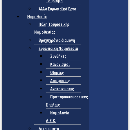
Τουρισμό
Άλλα Ευρωπαϊκά Έργα
Νομοθεσία
Πύλη Τουριστικής
Νομοθεσίας
Βραχυχρόνια διαμονή
Ευρωπαϊκή Νομοθεσία
Συνθήκες
Κανονισμοί
Οδηγίες
Αποφάσεις
Ανακοινώσεις
Προπαρασκευαστικές
Πράξεις
Νομολογία
Δ.Ε.Κ.
Δικαιώματα