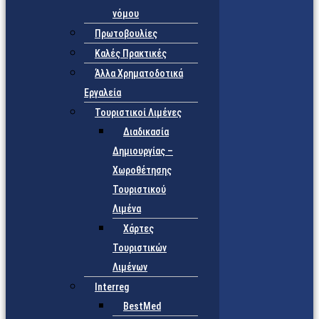
νόμου
Πρωτοβουλίες
Καλές Πρακτικές
Άλλα Χρηματοδοτικά
Εργαλεία
Τουριστικοί Λιμένες
Διαδικασία
Δημιουργίας –
Χωροθέτησης
Τουριστικού
Λιμένα
Χάρτες
Τουριστικών
Λιμένων
Interreg
BestMed