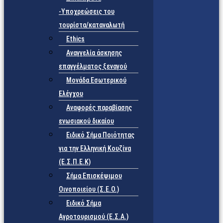
-Υποχρεώσεις του
τουρίστα/καταναλωτή
Ethics
Αναγγελία άσκησης
επαγγέλματος ξεναγού
Μονάδα Εσωτερικού
Ελέγχου
Αναφορές παραβίασης
ενωσιακού δικαίου
Ειδικό Σήμα Ποιότητας
για την Ελληνική Κουζίνα
(Ε.Σ.Π.Ε.Κ)
Σήμα Επισκέψιμου
Οινοποιείου (Σ.Ε.Ο.)
Ειδικό Σήμα
Αγροτουρισμού (Ε.Σ.Α.)