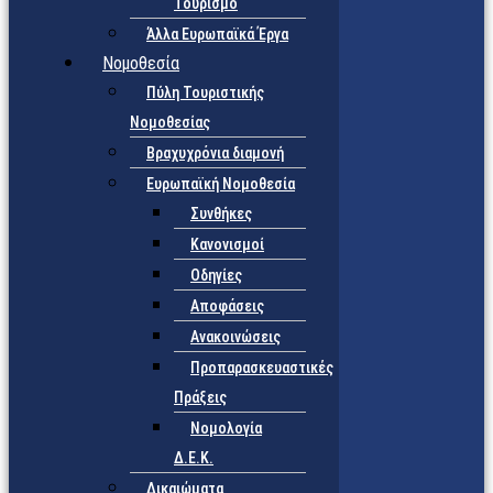
Τουρισμό
Άλλα Ευρωπαϊκά Έργα
Νομοθεσία
Πύλη Τουριστικής
Νομοθεσίας
Βραχυχρόνια διαμονή
Ευρωπαϊκή Νομοθεσία
Συνθήκες
Κανονισμοί
Οδηγίες
Αποφάσεις
Ανακοινώσεις
Προπαρασκευαστικές
Πράξεις
Νομολογία
Δ.Ε.Κ.
Δικαιώματα