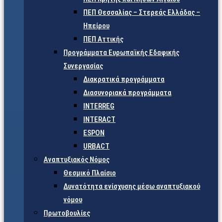
ΠΕΠ Θεσσαλίας – Στερεάς Ελλάδας –
Ηπείρου
ΠΕΠ Αττικής
Προγράμματα Ευρωπαϊκής Εδαφικής
Συνεργασίας
Διακρατικά προγράμματα
Διασυνοριακά προγράμματα
INTERREG
INTERACT
ESPON
URBACT
Αναπτυξιακός Νόμος
Θεσμικό Πλαίσιο
Δυνατότητα ενίσχυσης μέσω αναπτυξιακού
νόμου
Πρωτοβουλίες