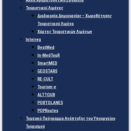
Άλλα Χρηματοδοτικά Εργαλεία
Τουριστικοί Λιμένες
Διαδικασία Δημιουργίας – Χωροθέτησης
Τουριστικού Λιμένα
Χάρτες Τουριστικών Λιμένων
Interreg
BestMed
In-MedTouR
SmartMED
GEOSTARS
RE-CULT
Tourism-e
ALTTOUR
PORTOLANES
POPRoutes
Τομεακό Πρόγραμμα Ανάπτυξης του Υπουργείου
Τουρισμού