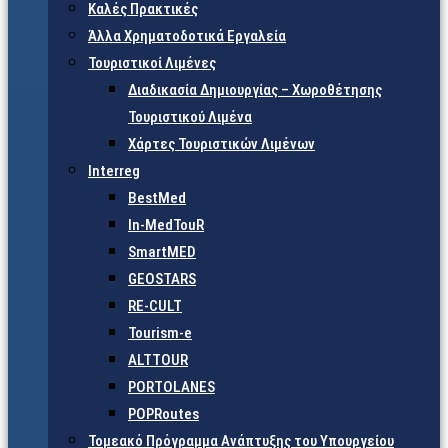
Καλές Πρακτικές
Άλλα Χρηματοδοτικά Εργαλεία
Τουριστικοί Λιμένες
Διαδικασία Δημιουργίας – Χωροθέτησης
Τουριστικού Λιμένα
Χάρτες Τουριστικών Λιμένων
Interreg
BestMed
In-MedTouR
SmartMED
GEOSTARS
RE-CULT
Tourism-e
ALTTOUR
PORTOLANES
POPRoutes
Τομεακό Πρόγραμμα Ανάπτυξης του Υπουργείου