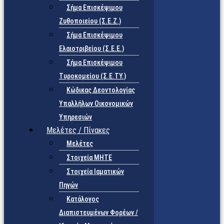
Σήμα Επισκέψιμου
Ζυθοποιείου (Σ.Ε.Ζ.)
Σήμα Επισκέψιμου
Ελαιοτριβείου (Σ.Ε.Ε.)
Σήμα Επισκέψιμου
Τυροκομείου (Σ.Ε.TY.)
Κώδικας Δεοντολογίας
Υπαλλήλων Οικονομικών
Υπηρεσιών
Μελέτες / Πίνακες
Μελέτες
Στοιχεία ΜΗΤΕ
Στοιχεία Ιαματικών
Πηγών
Κατάλογος
Διαπιστευμένων Φορέων /