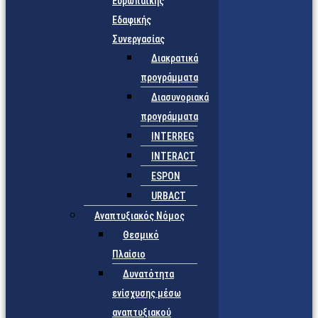
Ευρωπαϊκής
Εδαφικής
Συνεργασίας
Διακρατικά
προγράμματα
Διασυνοριακά
προγράμματα
INTERREG
INTERACT
ESPON
URBACT
Αναπτυξιακός Νόμος
Θεσμικό
Πλαίσιο
Δυνατότητα
ενίσχυσης μέσω
αναπτυξιακού