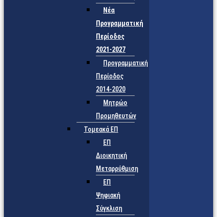
Νέα
Προγραμματική
Περίοδος
2021-2027
Προγραμματική
Περίοδος
2014-2020
Μητρώο
Προμηθευτών
Τομεακά ΕΠ
ΕΠ
Διοικητική
Μεταρρύθμιση
ΕΠ
Ψηφιακή
Σύγκλιση