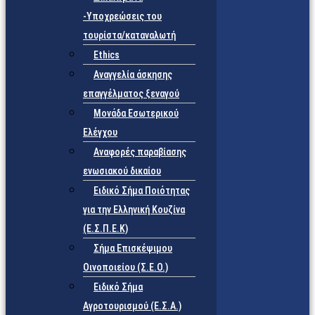
-Υποχρεώσεις του
τουρίστα/καταναλωτή
Ethics
Αναγγελία άσκησης
επαγγέλματος ξεναγού
Μονάδα Εσωτερικού
Ελέγχου
Αναφορές παραβίασης
ενωσιακού δικαίου
Ειδικό Σήμα Ποιότητας
για την Ελληνική Κουζίνα
(Ε.Σ.Π.Ε.Κ)
Σήμα Επισκέψιμου
Οινοποιείου (Σ.Ε.Ο.)
Ειδικό Σήμα
Αγροτουρισμού (Ε.Σ.Α.)