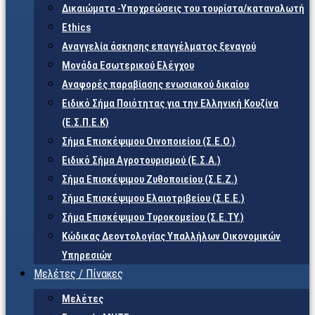
Δικαιώματα -Υποχρεώσεις του τουρίστα/καταναλωτή
Ethics
Αναγγελία άσκησης επαγγέλματος ξεναγού
Μονάδα Εσωτερικού Ελέγχου
Αναφορές παραβίασης ενωσιακού δικαίου
Ειδικό Σήμα Ποιότητας για την Ελληνική Κουζίνα
(Ε.Σ.Π.Ε.Κ)
Σήμα Επισκέψιμου Οινοποιείου (Σ.Ε.Ο.)
Ειδικό Σήμα Αγροτουρισμού (Ε.Σ.Α.)
Σήμα Επισκέψιμου Ζυθοποιείου (Σ.Ε.Ζ.)
Σήμα Επισκέψιμου Ελαιοτριβείου (Σ.Ε.Ε.)
Σήμα Επισκέψιμου Τυροκομείου (Σ.Ε.TY.)
Κώδικας Δεοντολογίας Υπαλλήλων Οικονομικών
Υπηρεσιών
Μελέτες / Πίνακες
Μελέτες