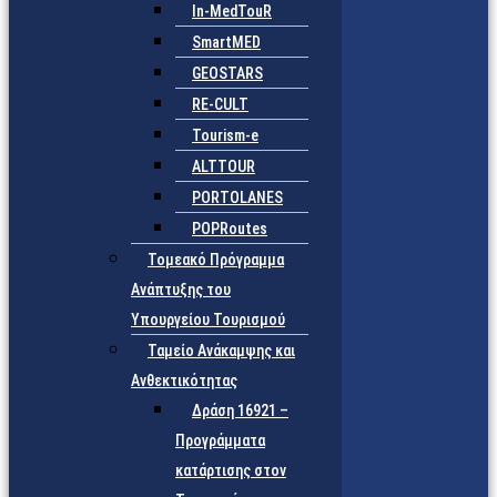
In-MedTouR
SmartMED
GEOSTARS
RE-CULT
Tourism-e
ALTTOUR
PORTOLANES
POPRoutes
Τομεακό Πρόγραμμα
Ανάπτυξης του
Υπουργείου Τουρισμού
Ταμείο Ανάκαμψης και
Ανθεκτικότητας
Δράση 16921 –
Προγράμματα
κατάρτισης στον