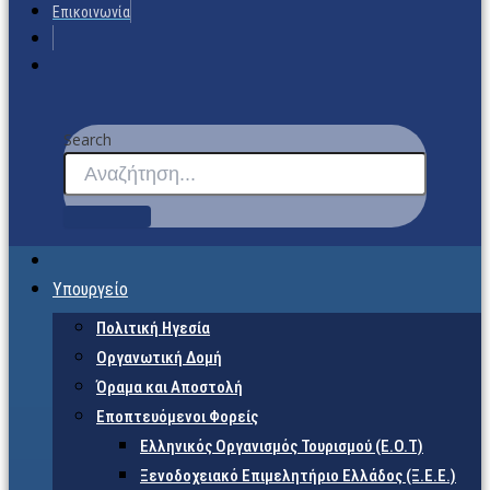
Επικοινωνία
Search
Υπουργείο
Πολιτική Ηγεσία
Οργανωτική Δομή
Όραμα και Αποστολή
Εποπτευόμενοι Φορείς
Eλληνικός Οργανισμός Τουρισμού (Ε.Ο.Τ)
Ξενοδοχειακό Επιμελητήριο Ελλάδος (Ξ.Ε.Ε.)