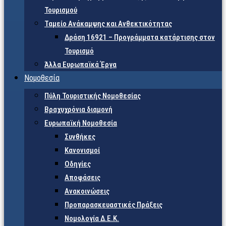
Τουρισμού
Ταμείο Ανάκαμψης και Ανθεκτικότητας
Δράση 16921 – Προγράμματα κατάρτισης στον
Τουρισμό
Άλλα Ευρωπαϊκά Έργα
Νομοθεσία
Πύλη Τουριστικής Νομοθεσίας
Βραχυχρόνια διαμονή
Ευρωπαϊκή Νομοθεσία
Συνθήκες
Κανονισμοί
Οδηγίες
Αποφάσεις
Ανακοινώσεις
Προπαρασκευαστικές Πράξεις
Νομολογία Δ.Ε.Κ.