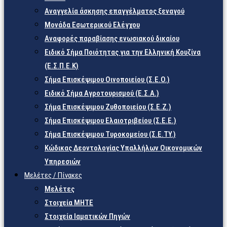
Αναγγελία άσκησης επαγγέλματος ξεναγού
Μονάδα Εσωτερικού Ελέγχου
Αναφορές παραβίασης ενωσιακού δικαίου
Ειδικό Σήμα Ποιότητας για την Ελληνική Κουζίνα
(Ε.Σ.Π.Ε.Κ)
Σήμα Επισκέψιμου Οινοποιείου (Σ.Ε.Ο.)
Ειδικό Σήμα Αγροτουρισμού (Ε.Σ.Α.)
Σήμα Επισκέψιμου Ζυθοποιείου (Σ.Ε.Ζ.)
Σήμα Επισκέψιμου Ελαιοτριβείου (Σ.Ε.Ε.)
Σήμα Επισκέψιμου Τυροκομείου (Σ.Ε.TY.)
Κώδικας Δεοντολογίας Υπαλλήλων Οικονομικών
Υπηρεσιών
Μελέτες / Πίνακες
Μελέτες
Στοιχεία ΜΗΤΕ
Στοιχεία Ιαματικών Πηγών