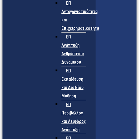
ΕΠ
Ανταγωνιστικότητα
και
Επιχειρηματικότητα
ΕΠ
Ανάπτυξη
Ανθρώπινου
Δυναμικού
ΕΠ
Εκπαίδευση
και Δια Βίου
Μάθηση
ΕΠ
Περιβάλλον
και Αειφόρος
Ανάπτυξη
ΕΠ