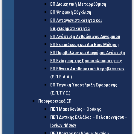
ΕΠ Διοικητική Μεταρρύθμιση
ΕΠ Ψηφιακή Σύγκλιση
ΕΠ Ανταγωνιστικότητα και
Επιχειρηματικότητα
ΕΠ Ανάπτυξη Ανθρώπινου Δυναμικού
ΕΠ Εκπαίδευση και Δια Βίου Μάθηση
ΕΠ Περιβάλλον και Αειφόρος Ανάπτυξη
ΕΠ Ενίσχυση της Προσπελασιμότητας
ΕΠ Εθνικό Αποθεματικό Απροβλέπτων
(Ε.Π.Ε.Α.Α.)
ΕΠ Τεχνική Υποστήριξη Εφαρμογής
(Ε.Π.Τ.Υ.Ε.)
Περιφερειακά ΕΠ
ΠΕΠ Μακεδονίας – Θράκης
ΠΕΠ Δυτικής Ελλάδας – Πελοποννήσου –
Ιονίων Νήσων
ΠΕΠ Κρήτης και Νήσων Αιγαίου