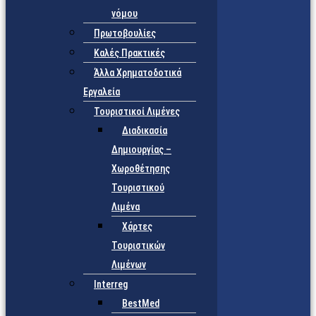
νόμου
Πρωτοβουλίες
Καλές Πρακτικές
Άλλα Χρηματοδοτικά
Εργαλεία
Τουριστικοί Λιμένες
Διαδικασία
Δημιουργίας –
Χωροθέτησης
Τουριστικού
Λιμένα
Χάρτες
Τουριστικών
Λιμένων
Interreg
BestMed