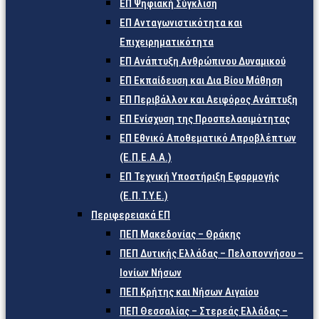
ΕΠ Ψηφιακή Σύγκλιση
ΕΠ Ανταγωνιστικότητα και
Επιχειρηματικότητα
ΕΠ Ανάπτυξη Ανθρώπινου Δυναμικού
ΕΠ Εκπαίδευση και Δια Βίου Μάθηση
ΕΠ Περιβάλλον και Αειφόρος Ανάπτυξη
ΕΠ Ενίσχυση της Προσπελασιμότητας
ΕΠ Εθνικό Αποθεματικό Απροβλέπτων
(Ε.Π.Ε.Α.Α.)
ΕΠ Τεχνική Υποστήριξη Εφαρμογής
(Ε.Π.Τ.Υ.Ε.)
Περιφερειακά ΕΠ
ΠΕΠ Μακεδονίας – Θράκης
ΠΕΠ Δυτικής Ελλάδας – Πελοποννήσου –
Ιονίων Νήσων
ΠΕΠ Κρήτης και Νήσων Αιγαίου
ΠΕΠ Θεσσαλίας – Στερεάς Ελλάδας –