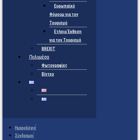
Ευρωπαϊκό
Φόρουμ για τον
Τουρισμό
Ετήσια Έκθεση
για τον Τουρισμό
BREXIT
Πολυμέσα
Φωτογραφίες
Βίντεο
Ημερολόγιο
Σύνδεσμοι