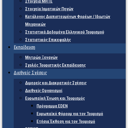
Στοιχεία ΜΗΤΕ
Στοιχεία Ιαματικών Πηγών
Κατάλογος Διαπιστευμένων Φορέων / Ιδιωτών
Μηχανικών
Στατιστικά Δεδομένα Ελληνικού Τουρισμού
Στατιστικός Επικεφαλής
Εκπαίδευση
Μητρώο Ξεναγών
Σχολές Τουριστικής Εκπαίδευσης
Διεθνείς Σχέσεις
Διμερείς και Διακρατικές Σχέσεις
Διεθνείς Οργανισμοί
Ευρωπαϊκή Ένωση και Τουρισμός
Πρόγραμμα EDEN
Ευρωπαϊκό Φόρουμ για τον Τουρισμό
Ετήσια Έκθεση για τον Τουρισμό