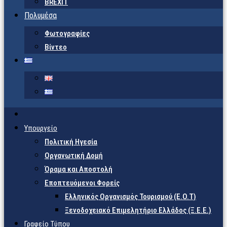
BREXIT
Πολυμέσα
Φωτογραφίες
Βίντεο
Υπουργείο
Πολιτική Ηγεσία
Οργανωτική Δομή
Όραμα και Αποστολή
Εποπτευόμενοι Φορείς
Eλληνικός Οργανισμός Τουρισμού (Ε.Ο.Τ)
Ξενοδοχειακό Επιμελητήριο Ελλάδος (Ξ.Ε.Ε.)
Γραφείο Τύπου