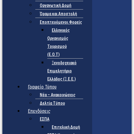
Οργανωτική Δομή
Όραμα και Αποστολή
Εποπτευόμενοι Φορείς
Eλληνικός
Οργανισμός
Τουρισμού
(Ε.Ο.Τ)
Ξενοδοχειακό
Επιμελητήριο
Ελλάδος (Ξ.Ε.Ε.)
Γραφείο Τύπου
Νέα – Ανακοινώσεις
Δελτία Τύπου
Επενδύσεις
ΕΣΠΑ
Επιτελική Δομή