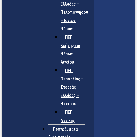
Ελλάδας –
Πελοποννήσου
– Ιονίων
Νήσων
ΠΕΠ
Κρήτης και
Νήσων
Αιγαίου
ΠΕΠ
Θεσσαλίας –
Στερεάς
Ελλάδας –
Ηπείρου
ΠΕΠ
Αττικής
Προγράμματα