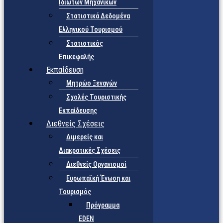
Ιδιωτών Μηχανικών
Στατιστικά Δεδομένα
Ελληνικού Τουρισμού
Στατιστικός
Επικεφαλής
Εκπαίδευση
Μητρώο Ξεναγών
Σχολές Τουριστικής
Εκπαίδευσης
Διεθνείς Σχέσεις
Διμερείς και
Διακρατικές Σχέσεις
Διεθνείς Οργανισμοί
Ευρωπαϊκή Ένωση και
Τουρισμός
Πρόγραμμα
EDEN