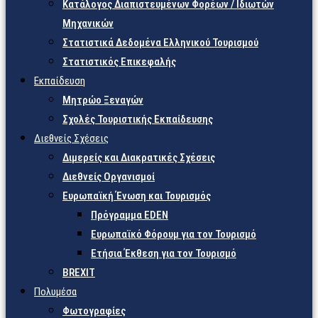
Κατάλογος Διαπιστευμένων Φορέων / Ιδιωτών
Μηχανικών
Στατιστικά Δεδομένα Ελληνικού Τουρισμού
Στατιστικός Επικεφαλής
Εκπαίδευση
Μητρώο Ξεναγών
Σχολές Τουριστικής Εκπαίδευσης
Διεθνείς Σχέσεις
Διμερείς και Διακρατικές Σχέσεις
Διεθνείς Οργανισμοί
Ευρωπαϊκή Ένωση και Τουρισμός
Πρόγραμμα EDEN
Ευρωπαϊκό Φόρουμ για τον Τουρισμό
Ετήσια Έκθεση για τον Τουρισμό
BREXIT
Πολυμέσα
Φωτογραφίες