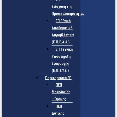
Ενίσχυση της
Προσπελασιμότητας
ΕΠ Εθνικό
Αποθεματικό
Απροβλέπτων
(Ε.Π.Ε.Α.Α.)
ΕΠ Τεχνική
Υποστήριξη
Εφαρμογής
(Ε.Π.Τ.Υ.Ε.)
Περιφερειακά ΕΠ
ΠΕΠ
Μακεδονίας
– Θράκης
ΠΕΠ
Δυτικής