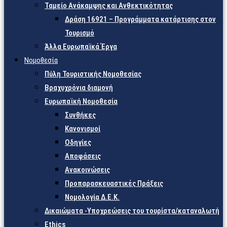
Ταμείο Ανάκαμψης και Ανθεκτικότητας
Δράση 16921 – Προγράμματα κατάρτισης στον
Τουρισμό
Άλλα Ευρωπαϊκά Έργα
Νομοθεσία
Πύλη Τουριστικής Νομοθεσίας
Βραχυχρόνια διαμονή
Ευρωπαϊκή Νομοθεσία
Συνθήκες
Κανονισμοί
Οδηγίες
Αποφάσεις
Ανακοινώσεις
Προπαρασκευαστικές Πράξεις
Νομολογία Δ.Ε.Κ.
Δικαιώματα -Υποχρεώσεις του τουρίστα/καταναλωτή
Ethics