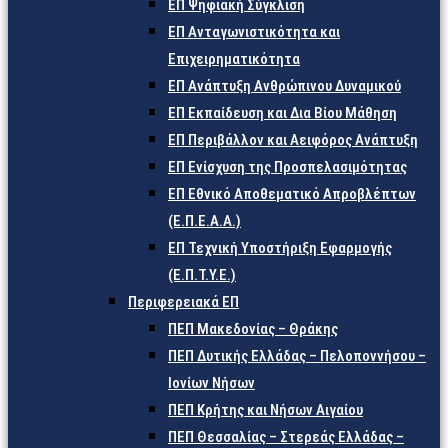
ΕΠ Ψηφιακή Σύγκλιση
ΕΠ Ανταγωνιστικότητα και
Επιχειρηματικότητα
ΕΠ Ανάπτυξη Ανθρώπινου Δυναμικού
ΕΠ Εκπαίδευση και Δια Βίου Μάθηση
ΕΠ Περιβάλλον και Αειφόρος Ανάπτυξη
ΕΠ Ενίσχυση της Προσπελασιμότητας
ΕΠ Εθνικό Αποθεματικό Απροβλέπτων
(Ε.Π.Ε.Α.Α.)
ΕΠ Τεχνική Υποστήριξη Εφαρμογής
(Ε.Π.Τ.Υ.Ε.)
Περιφερειακά ΕΠ
ΠΕΠ Μακεδονίας – Θράκης
ΠΕΠ Δυτικής Ελλάδας – Πελοποννήσου –
Ιονίων Νήσων
ΠΕΠ Κρήτης και Νήσων Αιγαίου
ΠΕΠ Θεσσαλίας – Στερεάς Ελλάδας –