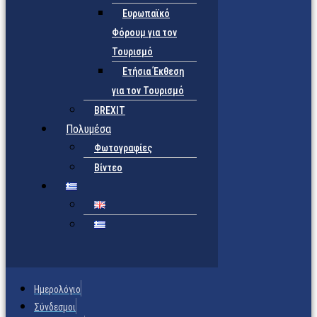
Ευρωπαϊκό
Φόρουμ για τον
Τουρισμό
Ετήσια Έκθεση
για τον Τουρισμό
BREXIT
Πολυμέσα
Φωτογραφίες
Βίντεο
Ημερολόγιο
Σύνδεσμοι