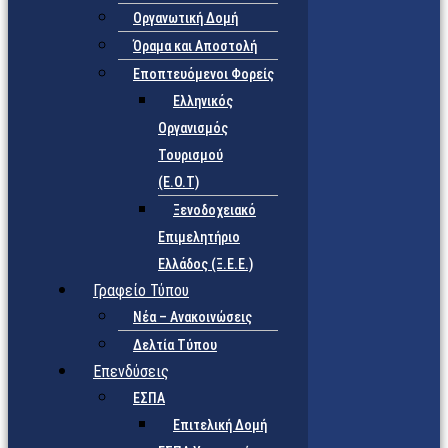
Οργανωτική Δομή
Όραμα και Αποστολή
Εποπτευόμενοι Φορείς
Eλληνικός
Οργανισμός
Τουρισμού
(Ε.Ο.Τ)
Ξενοδοχειακό
Επιμελητήριο
Ελλάδος (Ξ.Ε.Ε.)
Γραφείο Τύπου
Νέα – Ανακοινώσεις
Δελτία Τύπου
Επενδύσεις
ΕΣΠΑ
Επιτελική Δομή