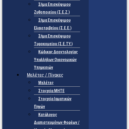
Σήμα Επισκέψιμου
Ζυθοποιείου (Σ.Ε.Ζ.)
Σήμα Επισκέψιμου
Ελαιοτριβείου (Σ.Ε.Ε.)
Σήμα Επισκέψιμου
Τυροκομείου (Σ.Ε.TY.)
Κώδικας Δεοντολογίας
Υπαλλήλων Οικονομικών
Υπηρεσιών
Μελέτες / Πίνακες
Μελέτες
Στοιχεία ΜΗΤΕ
Στοιχεία Ιαματικών
Πηγών
Κατάλογος
Διαπιστευμένων Φορέων /