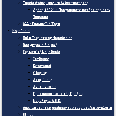
Ταμείο Ανάκαμψης και Ανθεκτικότητας
Δράση 16921 – Προγράμματα κατάρτισης στον
Τουρισμό
Άλλα Ευρωπαϊκά Έργα
Νομοθεσία
Πύλη Τουριστικής Νομοθεσίας
Βραχυχρόνια διαμονή
Ευρωπαϊκή Νομοθεσία
Συνθήκες
Κανονισμοί
Οδηγίες
Αποφάσεις
Ανακοινώσεις
Προπαρασκευαστικές Πράξεις
Νομολογία Δ.Ε.Κ.
Δικαιώματα -Υποχρεώσεις του τουρίστα/καταναλωτή
Ethics