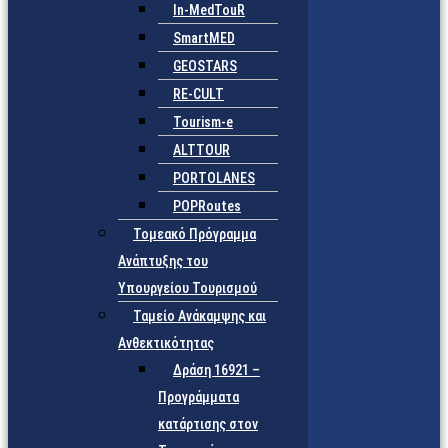
In-MedTouR
SmartMED
GEOSTARS
RE-CULT
Tourism-e
ALTTOUR
PORTOLANES
POPRoutes
Τομεακό Πρόγραμμα
Ανάπτυξης του
Υπουργείου Τουρισμού
Ταμείο Ανάκαμψης και
Ανθεκτικότητας
Δράση 16921 –
Προγράμματα
κατάρτισης στον