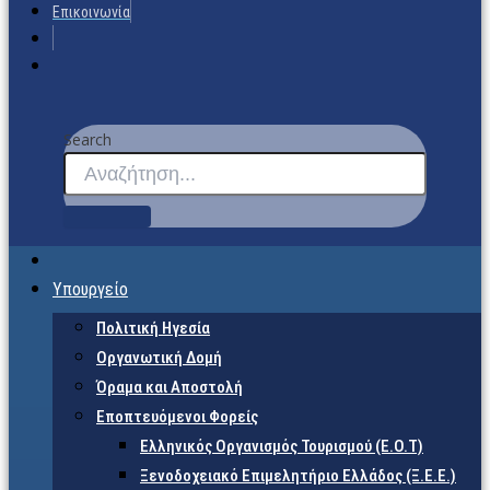
Επικοινωνία
Search
Υπουργείο
Πολιτική Ηγεσία
Οργανωτική Δομή
Όραμα και Αποστολή
Εποπτευόμενοι Φορείς
Eλληνικός Οργανισμός Τουρισμού (Ε.Ο.Τ)
Ξενοδοχειακό Επιμελητήριο Ελλάδος (Ξ.Ε.Ε.)