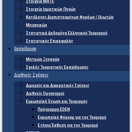
Στοιχεία ΜΗΤΕ
Στοιχεία Ιαματικών Πηγών
Κατάλογος Διαπιστευμένων Φορέων / Ιδιωτών
Μηχανικών
Στατιστικά Δεδομένα Ελληνικού Τουρισμού
Στατιστικός Επικεφαλής
Εκπαίδευση
Μητρώο Ξεναγών
Σχολές Τουριστικής Εκπαίδευσης
Διεθνείς Σχέσεις
Διμερείς και Διακρατικές Σχέσεις
Διεθνείς Οργανισμοί
Ευρωπαϊκή Ένωση και Τουρισμός
Πρόγραμμα EDEN
Ευρωπαϊκό Φόρουμ για τον Τουρισμό
Ετήσια Έκθεση για τον Τουρισμό