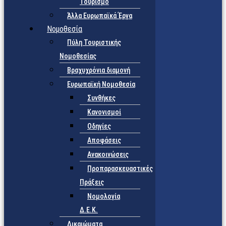
Τουρισμό
Άλλα Ευρωπαϊκά Έργα
Νομοθεσία
Πύλη Τουριστικής
Νομοθεσίας
Βραχυχρόνια διαμονή
Ευρωπαϊκή Νομοθεσία
Συνθήκες
Κανονισμοί
Οδηγίες
Αποφάσεις
Ανακοινώσεις
Προπαρασκευαστικές
Πράξεις
Νομολογία
Δ.Ε.Κ.
Δικαιώματα