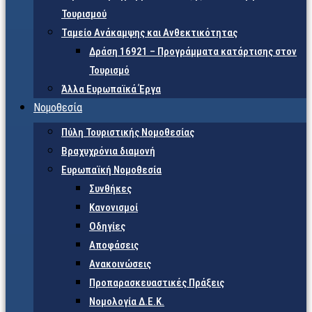
Τουρισμού
Ταμείο Ανάκαμψης και Ανθεκτικότητας
Δράση 16921 – Προγράμματα κατάρτισης στον
Τουρισμό
Άλλα Ευρωπαϊκά Έργα
Νομοθεσία
Πύλη Τουριστικής Νομοθεσίας
Βραχυχρόνια διαμονή
Ευρωπαϊκή Νομοθεσία
Συνθήκες
Κανονισμοί
Οδηγίες
Αποφάσεις
Ανακοινώσεις
Προπαρασκευαστικές Πράξεις
Νομολογία Δ.Ε.Κ.