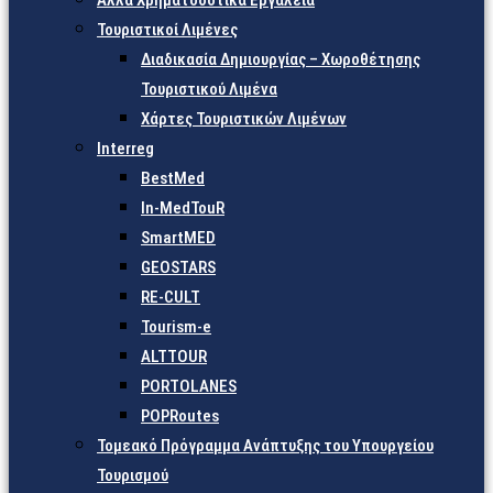
Άλλα Χρηματοδοτικά Εργαλεία
Τουριστικοί Λιμένες
Διαδικασία Δημιουργίας – Χωροθέτησης
Τουριστικού Λιμένα
Χάρτες Τουριστικών Λιμένων
Interreg
BestMed
In-MedTouR
SmartMED
GEOSTARS
RE-CULT
Tourism-e
ALTTOUR
PORTOLANES
POPRoutes
Τομεακό Πρόγραμμα Ανάπτυξης του Υπουργείου
Τουρισμού