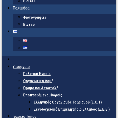
BREXIT
Πολυμέσα
Φωτογραφίες
Βίντεο
Υπουργείο
Πολιτική Ηγεσία
Οργανωτική Δομή
Όραμα και Αποστολή
Εποπτευόμενοι Φορείς
Eλληνικός Οργανισμός Τουρισμού (Ε.Ο.Τ)
Ξενοδοχειακό Επιμελητήριο Ελλάδος (Ξ.Ε.Ε.)
Γραφείο Τύπου