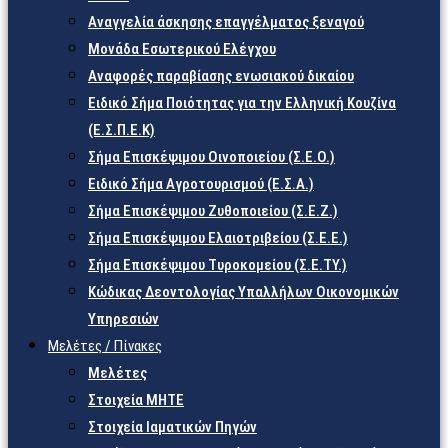
Αναγγελία άσκησης επαγγέλματος ξεναγού
Μονάδα Εσωτερικού Ελέγχου
Αναφορές παραβίασης ενωσιακού δικαίου
Ειδικό Σήμα Ποιότητας για την Ελληνική Κουζίνα
(Ε.Σ.Π.Ε.Κ)
Σήμα Επισκέψιμου Οινοποιείου (Σ.Ε.Ο.)
Ειδικό Σήμα Αγροτουρισμού (Ε.Σ.Α.)
Σήμα Επισκέψιμου Ζυθοποιείου (Σ.Ε.Ζ.)
Σήμα Επισκέψιμου Ελαιοτριβείου (Σ.Ε.Ε.)
Σήμα Επισκέψιμου Τυροκομείου (Σ.Ε.TY.)
Κώδικας Δεοντολογίας Υπαλλήλων Οικονομικών
Υπηρεσιών
Μελέτες / Πίνακες
Μελέτες
Στοιχεία ΜΗΤΕ
Στοιχεία Ιαματικών Πηγών