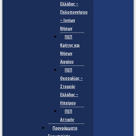
Ελλάδας –
Πελοποννήσου
– Ιονίων
Νήσων
ΠΕΠ
Κρήτης και
Νήσων
Αιγαίου
ΠΕΠ
Θεσσαλίας –
Στερεάς
Ελλάδας –
Ηπείρου
ΠΕΠ
Αττικής
Προγράμματα