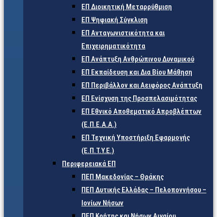
ΕΠ Διοικητική Μεταρρύθμιση
ΕΠ Ψηφιακή Σύγκλιση
ΕΠ Ανταγωνιστικότητα και
Επιχειρηματικότητα
ΕΠ Ανάπτυξη Ανθρώπινου Δυναμικού
ΕΠ Εκπαίδευση και Δια Βίου Μάθηση
ΕΠ Περιβάλλον και Αειφόρος Ανάπτυξη
ΕΠ Ενίσχυση της Προσπελασιμότητας
ΕΠ Εθνικό Αποθεματικό Απροβλέπτων
(Ε.Π.Ε.Α.Α.)
ΕΠ Τεχνική Υποστήριξη Εφαρμογής
(Ε.Π.Τ.Υ.Ε.)
Περιφερειακά ΕΠ
ΠΕΠ Μακεδονίας – Θράκης
ΠΕΠ Δυτικής Ελλάδας – Πελοποννήσου –
Ιονίων Νήσων
ΠΕΠ Κρήτης και Νήσων Αιγαίου