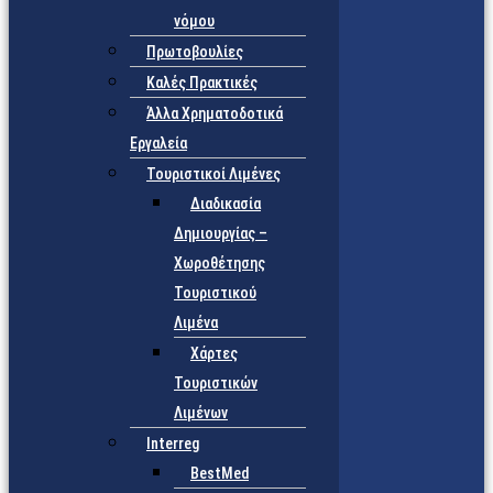
νόμου
Πρωτοβουλίες
Καλές Πρακτικές
Άλλα Χρηματοδοτικά
Εργαλεία
Τουριστικοί Λιμένες
Διαδικασία
Δημιουργίας –
Χωροθέτησης
Τουριστικού
Λιμένα
Χάρτες
Τουριστικών
Λιμένων
Interreg
BestMed