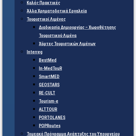
Καλές Πρακτικές
Άλλα Χρηματοδοτικά Εργαλεία
Τουριστικοί Λιμένες
Διαδικασία Δημιουργίας – Χωροθέτησης
Τουριστικού Λιμένα
Χάρτες Τουριστικών Λιμένων
Interreg
BestMed
In-MedTouR
SmartMED
GEOSTARS
RE-CULT
Tourism-e
ALTTOUR
PORTOLANES
POPRoutes
Τομεακό Πρόγραμμα Ανάπτυξης του Υπουργείου