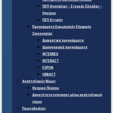
ΠΕΠ Θεσσαλίας – Στερεάς Ελλάδας –
Ηπείρου
ΠΕΠ Αττικής
Προγράμματα Ευρωπαϊκής Εδαφικής
Συνεργασίας
Διακρατικά προγράμματα
Διασυνοριακά προγράμματα
INTERREG
INTERACT
ESPON
URBACT
Αναπτυξιακός Νόμος
Θεσμικό Πλαίσιο
Δυνατότητα ενίσχυσης μέσω αναπτυξιακού
νόμου
Πρωτοβουλίες