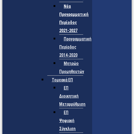
Νέα
Προγραμματική
Περίοδος
2021-2027
Προγραμματική
Περίοδος
2014-2020
Μητρώο
Προμηθευτών
Τομεακά ΕΠ
ΕΠ
Διοικητική
Μεταρρύθμιση
ΕΠ
Ψηφιακή
Σύγκλιση