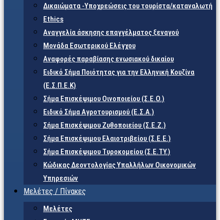
Δικαιώματα -Υποχρεώσεις του τουρίστα/καταναλωτή
Ethics
Αναγγελία άσκησης επαγγέλματος ξεναγού
Μονάδα Εσωτερικού Ελέγχου
Αναφορές παραβίασης ενωσιακού δικαίου
Ειδικό Σήμα Ποιότητας για την Ελληνική Κουζίνα
(Ε.Σ.Π.Ε.Κ)
Σήμα Επισκέψιμου Οινοποιείου (Σ.Ε.Ο.)
Ειδικό Σήμα Αγροτουρισμού (Ε.Σ.Α.)
Σήμα Επισκέψιμου Ζυθοποιείου (Σ.Ε.Ζ.)
Σήμα Επισκέψιμου Ελαιοτριβείου (Σ.Ε.Ε.)
Σήμα Επισκέψιμου Τυροκομείου (Σ.Ε.TY.)
Κώδικας Δεοντολογίας Υπαλλήλων Οικονομικών
Υπηρεσιών
Μελέτες / Πίνακες
Μελέτες