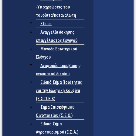
-Υποχρεώσεις του
τουρίστα/καταναλωτή
Ethics
Αναγγελία άσκησης
επαγγέλματος ξεναγού
Μονάδα Εσωτερικού
Ελέγχου
Αναφορές παραβίασης
ενωσιακού δικαίου
Ειδικό Σήμα Ποιότητας
για την Ελληνική Κουζίνα
(Ε.Σ.Π.Ε.Κ)
Σήμα Επισκέψιμου
Οινοποιείου (Σ.Ε.Ο.)
Ειδικό Σήμα
Αγροτουρισμού (Ε.Σ.Α.)