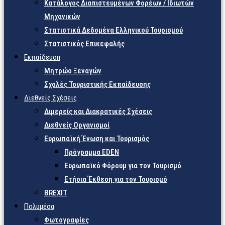
Κατάλογος Διαπιστευμένων Φορέων / Ιδιωτών
Μηχανικών
Στατιστικά Δεδομένα Ελληνικού Τουρισμού
Στατιστικός Επικεφαλής
Εκπαίδευση
Μητρώο Ξεναγών
Σχολές Τουριστικής Εκπαίδευσης
Διεθνείς Σχέσεις
Διμερείς και Διακρατικές Σχέσεις
Διεθνείς Οργανισμοί
Ευρωπαϊκή Ένωση και Τουρισμός
Πρόγραμμα EDEN
Ευρωπαϊκό Φόρουμ για τον Τουρισμό
Ετήσια Έκθεση για τον Τουρισμό
BREXIT
Πολυμέσα
Φωτογραφίες