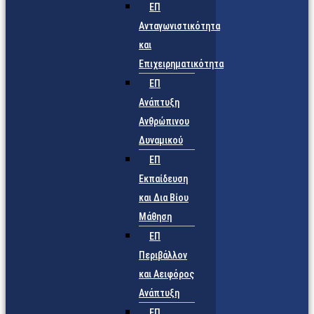
ΕΠ
Ανταγωνιστικότητα
και
Επιχειρηματικότητα
ΕΠ
Ανάπτυξη
Ανθρώπινου
Δυναμικού
ΕΠ
Εκπαίδευση
και Δια Βίου
Μάθηση
ΕΠ
Περιβάλλον
και Αειφόρος
Ανάπτυξη
ΕΠ