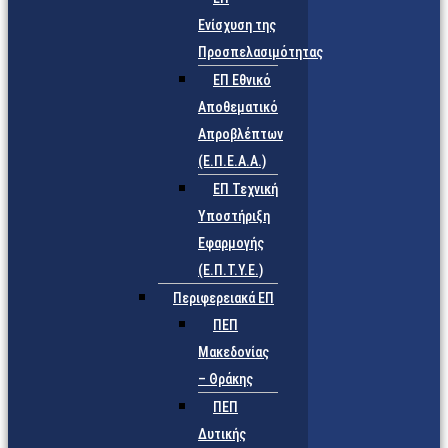
Ενίσχυση της
Προσπελασιμότητας
ΕΠ Εθνικό
Αποθεματικό
Απροβλέπτων
(Ε.Π.Ε.Α.Α.)
ΕΠ Τεχνική
Υποστήριξη
Εφαρμογής
(Ε.Π.Τ.Υ.Ε.)
Περιφερειακά ΕΠ
ΠΕΠ
Μακεδονίας
– Θράκης
ΠΕΠ
Δυτικής