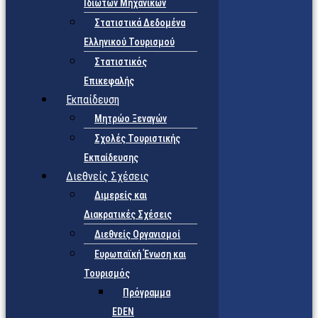
Ιδιωτών Μηχανικών
Στατιστικά Δεδομένα
Ελληνικού Τουρισμού
Στατιστικός
Επικεφαλής
Εκπαίδευση
Μητρώο Ξεναγών
Σχολές Τουριστικής
Εκπαίδευσης
Διεθνείς Σχέσεις
Διμερείς και
Διακρατικές Σχέσεις
Διεθνείς Οργανισμοί
Ευρωπαϊκή Ένωση και
Τουρισμός
Πρόγραμμα
EDEN