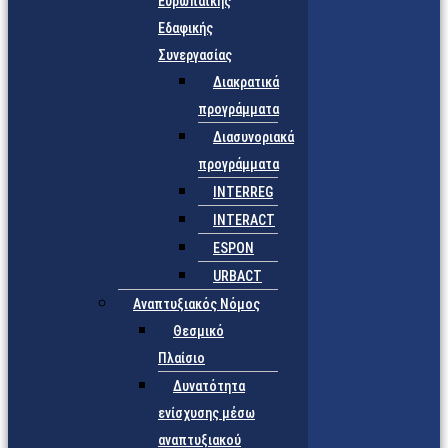
Ευρωπαϊκής
Εδαφικής
Συνεργασίας
Διακρατικά
προγράμματα
Διασυνοριακά
προγράμματα
INTERREG
INTERACT
ESPON
URBACT
Αναπτυξιακός Νόμος
Θεσμικό
Πλαίσιο
Δυνατότητα
ενίσχυσης μέσω
αναπτυξιακού