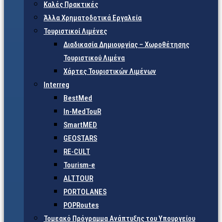
Καλές Πρακτικές
Άλλα Χρηματοδοτικά Εργαλεία
Τουριστικοί Λιμένες
Διαδικασία Δημιουργίας – Χωροθέτησης
Τουριστικού Λιμένα
Χάρτες Τουριστικών Λιμένων
Interreg
BestMed
In-MedTouR
SmartMED
GEOSTARS
RE-CULT
Tourism-e
ALTTOUR
PORTOLANES
POPRoutes
Τομεακό Πρόγραμμα Ανάπτυξης του Υπουργείου