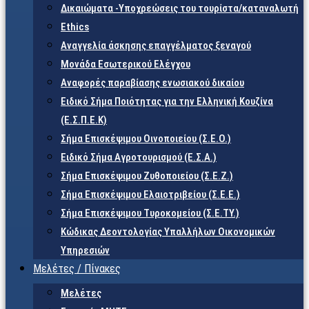
Δικαιώματα -Υποχρεώσεις του τουρίστα/καταναλωτή
Ethics
Αναγγελία άσκησης επαγγέλματος ξεναγού
Μονάδα Εσωτερικού Ελέγχου
Αναφορές παραβίασης ενωσιακού δικαίου
Ειδικό Σήμα Ποιότητας για την Ελληνική Κουζίνα
(Ε.Σ.Π.Ε.Κ)
Σήμα Επισκέψιμου Οινοποιείου (Σ.Ε.Ο.)
Ειδικό Σήμα Αγροτουρισμού (Ε.Σ.Α.)
Σήμα Επισκέψιμου Ζυθοποιείου (Σ.Ε.Ζ.)
Σήμα Επισκέψιμου Ελαιοτριβείου (Σ.Ε.Ε.)
Σήμα Επισκέψιμου Τυροκομείου (Σ.Ε.TY.)
Κώδικας Δεοντολογίας Υπαλλήλων Οικονομικών
Υπηρεσιών
Μελέτες / Πίνακες
Μελέτες