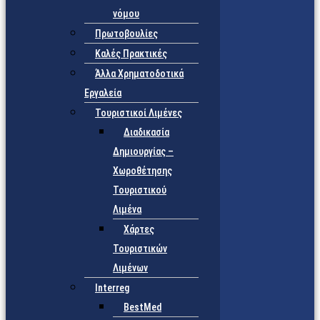
νόμου
Πρωτοβουλίες
Καλές Πρακτικές
Άλλα Χρηματοδοτικά
Εργαλεία
Τουριστικοί Λιμένες
Διαδικασία
Δημιουργίας –
Χωροθέτησης
Τουριστικού
Λιμένα
Χάρτες
Τουριστικών
Λιμένων
Interreg
BestMed