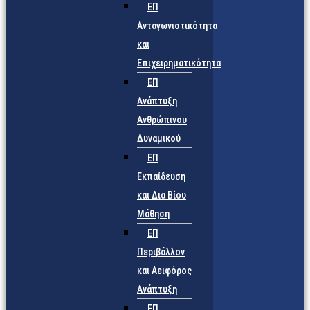
ΕΠ
Ανταγωνιστικότητα
και
Επιχειρηματικότητα
ΕΠ
Ανάπτυξη
Ανθρώπινου
Δυναμικού
ΕΠ
Εκπαίδευση
και Δια Βίου
Μάθηση
ΕΠ
Περιβάλλον
και Αειφόρος
Ανάπτυξη
ΕΠ