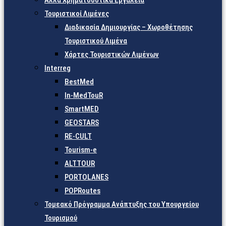
Άλλα Χρηματοδοτικά Εργαλεία
Τουριστικοί Λιμένες
Διαδικασία Δημιουργίας – Χωροθέτησης
Τουριστικού Λιμένα
Χάρτες Τουριστικών Λιμένων
Interreg
BestMed
In-MedTouR
SmartMED
GEOSTARS
RE-CULT
Tourism-e
ALTTOUR
PORTOLANES
POPRoutes
Τομεακό Πρόγραμμα Ανάπτυξης του Υπουργείου
Τουρισμού