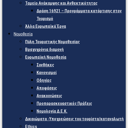
Ταμείο Ανάκαμψης και Ανθεκτικότητας
Δράση 16921 – Προγράμματα κατάρτισης στον
Τουρισμό
Άλλα Ευρωπαϊκά Έργα
Νομοθεσία
Πύλη Τουριστικής Νομοθεσίας
Βραχυχρόνια διαμονή
Ευρωπαϊκή Νομοθεσία
Συνθήκες
Κανονισμοί
Οδηγίες
Αποφάσεις
Ανακοινώσεις
Προπαρασκευαστικές Πράξεις
Νομολογία Δ.Ε.Κ.
Δικαιώματα -Υποχρεώσεις του τουρίστα/καταναλωτή
Ethics