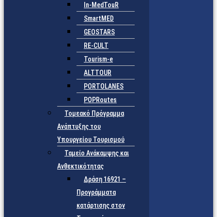
In-MedTouR
SmartMED
GEOSTARS
RE-CULT
Tourism-e
ALTTOUR
PORTOLANES
POPRoutes
Τομεακό Πρόγραμμα
Ανάπτυξης του
Υπουργείου Τουρισμού
Ταμείο Ανάκαμψης και
Ανθεκτικότητας
Δράση 16921 –
Προγράμματα
κατάρτισης στον