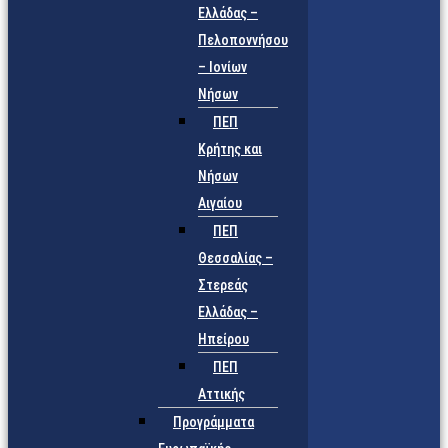
Ελλάδας –
Πελοποννήσου
– Ιονίων
Νήσων
ΠΕΠ
Κρήτης και
Νήσων
Αιγαίου
ΠΕΠ
Θεσσαλίας –
Στερεάς
Ελλάδας –
Ηπείρου
ΠΕΠ
Αττικής
Προγράμματα