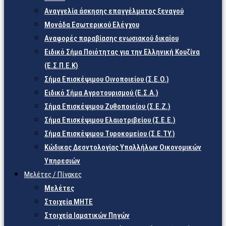
Αναγγελία άσκησης επαγγέλματος ξεναγού
Μονάδα Εσωτερικού Ελέγχου
Αναφορές παραβίασης ενωσιακού δικαίου
Ειδικό Σήμα Ποιότητας για την Ελληνική Κουζίνα
(Ε.Σ.Π.Ε.Κ)
Σήμα Επισκέψιμου Οινοποιείου (Σ.Ε.Ο.)
Ειδικό Σήμα Αγροτουρισμού (Ε.Σ.Α.)
Σήμα Επισκέψιμου Ζυθοποιείου (Σ.Ε.Ζ.)
Σήμα Επισκέψιμου Ελαιοτριβείου (Σ.Ε.Ε.)
Σήμα Επισκέψιμου Τυροκομείου (Σ.Ε.TY.)
Κώδικας Δεοντολογίας Υπαλλήλων Οικονομικών
Υπηρεσιών
Μελέτες / Πίνακες
Μελέτες
Στοιχεία ΜΗΤΕ
Στοιχεία Ιαματικών Πηγών