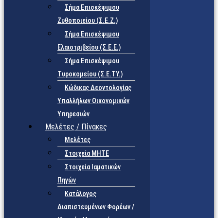
Σήμα Επισκέψιμου
Ζυθοποιείου (Σ.Ε.Ζ.)
Σήμα Επισκέψιμου
Ελαιοτριβείου (Σ.Ε.Ε.)
Σήμα Επισκέψιμου
Τυροκομείου (Σ.Ε.TY.)
Κώδικας Δεοντολογίας
Υπαλλήλων Οικονομικών
Υπηρεσιών
Μελέτες / Πίνακες
Μελέτες
Στοιχεία ΜΗΤΕ
Στοιχεία Ιαματικών
Πηγών
Κατάλογος
Διαπιστευμένων Φορέων /