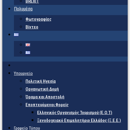
BREXIT
Πολυμέσα
Φωτογραφίες
Βίντεο
Υπουργείο
Πολιτική Ηγεσία
Οργανωτική Δομή
Όραμα και Αποστολή
Εποπτευόμενοι Φορείς
Eλληνικός Οργανισμός Τουρισμού (Ε.Ο.Τ)
Ξενοδοχειακό Επιμελητήριο Ελλάδος (Ξ.Ε.Ε.)
Γραφείο Τύπου