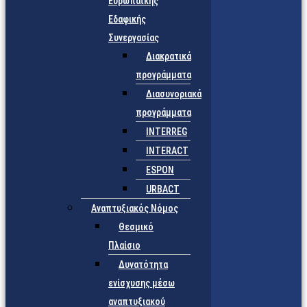
Ευρωπαϊκής
Εδαφικής
Συνεργασίας
Διακρατικά
προγράμματα
Διασυνοριακά
προγράμματα
INTERREG
INTERACT
ESPON
URBACT
Αναπτυξιακός Νόμος
Θεσμικό
Πλαίσιο
Δυνατότητα
ενίσχυσης μέσω
αναπτυξιακού