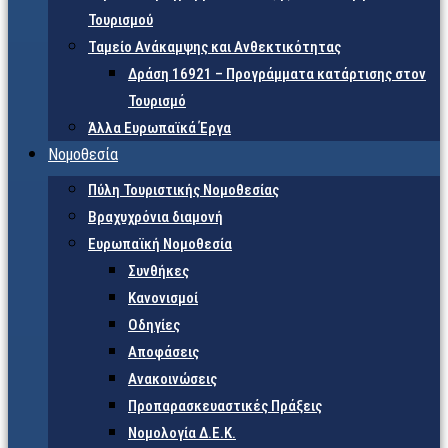
Τουρισμού
Ταμείο Ανάκαμψης και Ανθεκτικότητας
Δράση 16921 – Προγράμματα κατάρτισης στον
Τουρισμό
Άλλα Ευρωπαϊκά Έργα
Νομοθεσία
Πύλη Τουριστικής Νομοθεσίας
Βραχυχρόνια διαμονή
Ευρωπαϊκή Νομοθεσία
Συνθήκες
Κανονισμοί
Οδηγίες
Αποφάσεις
Ανακοινώσεις
Προπαρασκευαστικές Πράξεις
Νομολογία Δ.Ε.Κ.