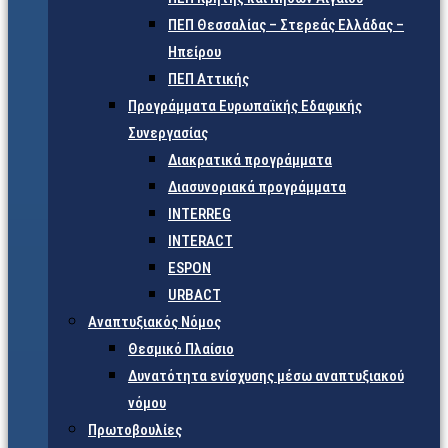
ΠΕΠ Θεσσαλίας – Στερεάς Ελλάδας –
Ηπείρου
ΠΕΠ Αττικής
Προγράμματα Ευρωπαϊκής Εδαφικής
Συνεργασίας
Διακρατικά προγράμματα
Διασυνοριακά προγράμματα
INTERREG
INTERACT
ESPON
URBACT
Αναπτυξιακός Νόμος
Θεσμικό Πλαίσιο
Δυνατότητα ενίσχυσης μέσω αναπτυξιακού
νόμου
Πρωτοβουλίες