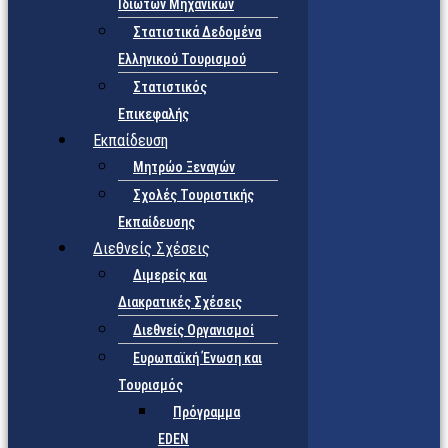
Ιδιωτών Μηχανικών
Στατιστικά Δεδομένα
Ελληνικού Τουρισμού
Στατιστικός
Επικεφαλής
Εκπαίδευση
Μητρώο Ξεναγών
Σχολές Τουριστικής
Εκπαίδευσης
Διεθνείς Σχέσεις
Διμερείς και
Διακρατικές Σχέσεις
Διεθνείς Οργανισμοί
Ευρωπαϊκή Ένωση και
Τουρισμός
Πρόγραμμα
EDEN