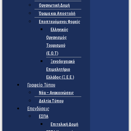
Οργανωτική Δομή
Όραμα και Αποστολή
Εποπτευόμενοι Φορείς
Eλληνικός
Οργανισμός
Τουρισμού
(Ε.Ο.Τ)
Ξενοδοχειακό
Επιμελητήριο
Ελλάδος (Ξ.Ε.Ε.)
Γραφείο Τύπου
Νέα – Ανακοινώσεις
Δελτία Τύπου
Επενδύσεις
ΕΣΠΑ
Επιτελική Δομή