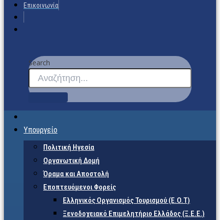
Επικοινωνία
Search
Υπουργείο
Πολιτική Ηγεσία
Οργανωτική Δομή
Όραμα και Αποστολή
Εποπτευόμενοι Φορείς
Eλληνικός Οργανισμός Τουρισμού (Ε.Ο.Τ)
Ξενοδοχειακό Επιμελητήριο Ελλάδος (Ξ.Ε.Ε.)