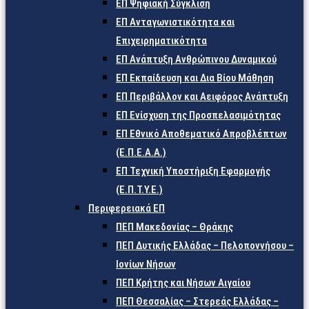
ΕΠ Ψηφιακή Σύγκλιση
ΕΠ Ανταγωνιστικότητα και
Επιχειρηματικότητα
ΕΠ Ανάπτυξη Ανθρώπινου Δυναμικού
ΕΠ Εκπαίδευση και Δια Βίου Μάθηση
ΕΠ Περιβάλλον και Αειφόρος Ανάπτυξη
ΕΠ Ενίσχυση της Προσπελασιμότητας
ΕΠ Εθνικό Αποθεματικό Απροβλέπτων
(Ε.Π.Ε.Α.Α.)
ΕΠ Τεχνική Υποστήριξη Εφαρμογής
(Ε.Π.Τ.Υ.Ε.)
Περιφερειακά ΕΠ
ΠΕΠ Μακεδονίας – Θράκης
ΠΕΠ Δυτικής Ελλάδας – Πελοποννήσου –
Ιονίων Νήσων
ΠΕΠ Κρήτης και Νήσων Αιγαίου
ΠΕΠ Θεσσαλίας – Στερεάς Ελλάδας –