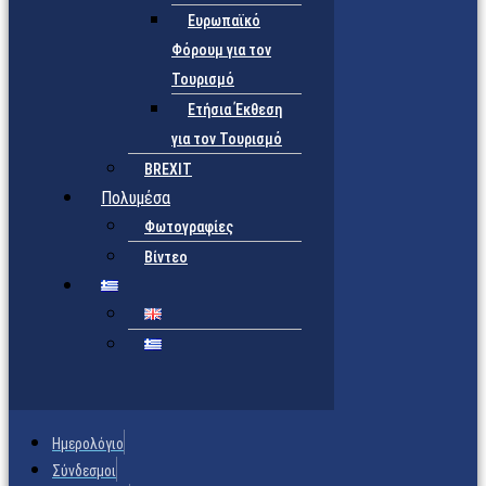
Ευρωπαϊκό
Φόρουμ για τον
Τουρισμό
Ετήσια Έκθεση
για τον Τουρισμό
BREXIT
Πολυμέσα
Φωτογραφίες
Βίντεο
Ημερολόγιο
Σύνδεσμοι