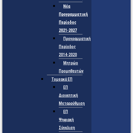
Νέα
Προγραμματική
Περίοδος
2021-2027
Προγραμματική
Περίοδος
2014-2020
Μητρώο
Προμηθευτών
Τομεακά ΕΠ
ΕΠ
Διοικητική
Μεταρρύθμιση
ΕΠ
Ψηφιακή
Σύγκλιση