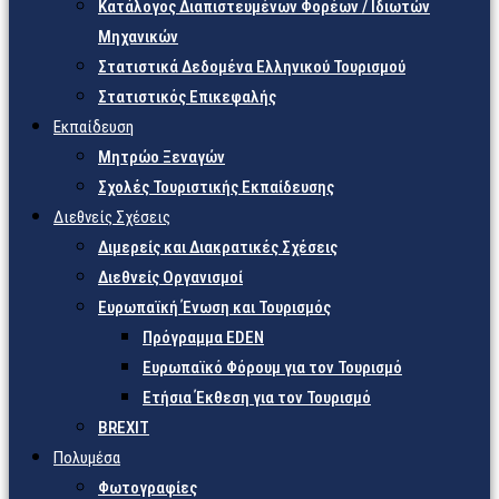
Κατάλογος Διαπιστευμένων Φορέων / Ιδιωτών
Μηχανικών
Στατιστικά Δεδομένα Ελληνικού Τουρισμού
Στατιστικός Επικεφαλής
Εκπαίδευση
Μητρώο Ξεναγών
Σχολές Τουριστικής Εκπαίδευσης
Διεθνείς Σχέσεις
Διμερείς και Διακρατικές Σχέσεις
Διεθνείς Οργανισμοί
Ευρωπαϊκή Ένωση και Τουρισμός
Πρόγραμμα EDEN
Ευρωπαϊκό Φόρουμ για τον Τουρισμό
Ετήσια Έκθεση για τον Τουρισμό
BREXIT
Πολυμέσα
Φωτογραφίες