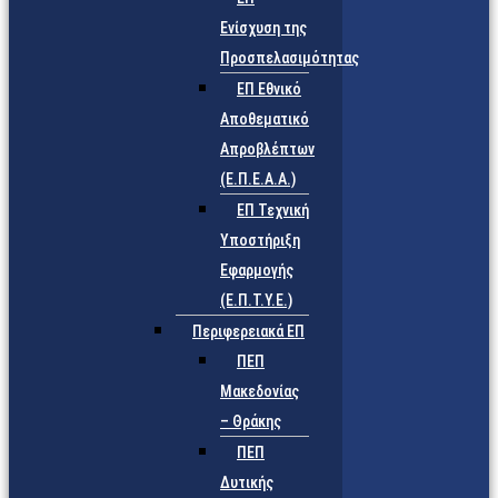
Ενίσχυση της
Προσπελασιμότητας
ΕΠ Εθνικό
Αποθεματικό
Απροβλέπτων
(Ε.Π.Ε.Α.Α.)
ΕΠ Τεχνική
Υποστήριξη
Εφαρμογής
(Ε.Π.Τ.Υ.Ε.)
Περιφερειακά ΕΠ
ΠΕΠ
Μακεδονίας
– Θράκης
ΠΕΠ
Δυτικής