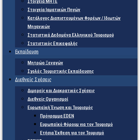
Στοιχεία ΜΗΤΕ
Στοιχεία Ιαματικών Πηγών
Κατάλογος Διαπιστευμένων Φορέων / Ιδιωτών
Μηχανικών
Στατιστικά Δεδομένα Ελληνικού Τουρισμού
Στατιστικός Επικεφαλής
Εκπαίδευση
Μητρώο Ξεναγών
Σχολές Τουριστικής Εκπαίδευσης
Διεθνείς Σχέσεις
Διμερείς και Διακρατικές Σχέσεις
Διεθνείς Οργανισμοί
Ευρωπαϊκή Ένωση και Τουρισμός
Πρόγραμμα EDEN
Ευρωπαϊκό Φόρουμ για τον Τουρισμό
Ετήσια Έκθεση για τον Τουρισμό