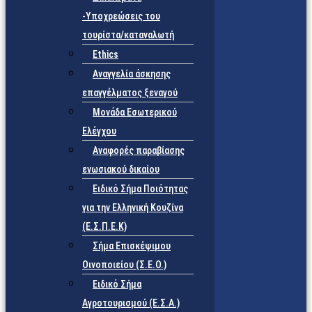
-Υποχρεώσεις του
τουρίστα/καταναλωτή
Ethics
Αναγγελία άσκησης
επαγγέλματος ξεναγού
Μονάδα Εσωτερικού
Ελέγχου
Αναφορές παραβίασης
ενωσιακού δικαίου
Ειδικό Σήμα Ποιότητας
για την Ελληνική Κουζίνα
(Ε.Σ.Π.Ε.Κ)
Σήμα Επισκέψιμου
Οινοποιείου (Σ.Ε.Ο.)
Ειδικό Σήμα
Αγροτουρισμού (Ε.Σ.Α.)