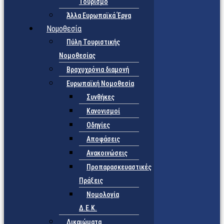
Τουρισμό
Άλλα Ευρωπαϊκά Έργα
Νομοθεσία
Πύλη Τουριστικής
Νομοθεσίας
Βραχυχρόνια διαμονή
Ευρωπαϊκή Νομοθεσία
Συνθήκες
Κανονισμοί
Οδηγίες
Αποφάσεις
Ανακοινώσεις
Προπαρασκευαστικές
Πράξεις
Νομολογία
Δ.Ε.Κ.
Δικαιώματα