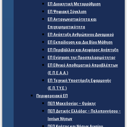
ΕΠ Διοικητική Μεταρρύθμιση
ΕΠ Ψηφιακή Σύγκλιση
ΕΠ Ανταγωνιστικότητα και
Επιχειρηματικότητα
ΕΠ Ανάπτυξη Ανθρώπινου Δυναμικού
ΕΠ Εκπαίδευση και Δια Βίου Μάθηση
ΕΠ Περιβάλλον και Αειφόρος Ανάπτυξη
ΕΠ Ενίσχυση της Προσπελασιμότητας
ΕΠ Εθνικό Αποθεματικό Απροβλέπτων
(Ε.Π.Ε.Α.Α.)
ΕΠ Τεχνική Υποστήριξη Εφαρμογής
(Ε.Π.Τ.Υ.Ε.)
Περιφερειακά ΕΠ
ΠΕΠ Μακεδονίας – Θράκης
ΠΕΠ Δυτικής Ελλάδας – Πελοποννήσου –
Ιονίων Νήσων
ΠΕΠ Κρήτης και Νήσων Αιγαίου