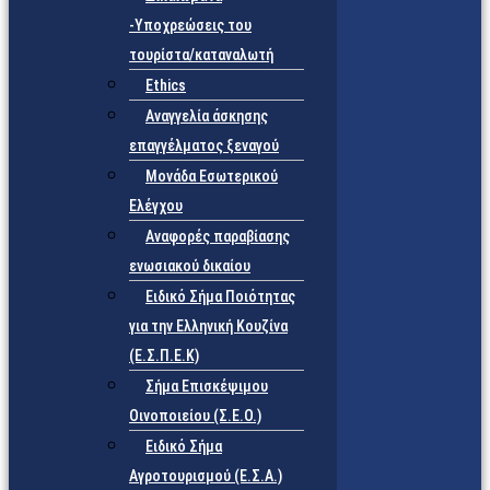
-Υποχρεώσεις του
τουρίστα/καταναλωτή
Ethics
Αναγγελία άσκησης
επαγγέλματος ξεναγού
Μονάδα Εσωτερικού
Ελέγχου
Αναφορές παραβίασης
ενωσιακού δικαίου
Ειδικό Σήμα Ποιότητας
για την Ελληνική Κουζίνα
(Ε.Σ.Π.Ε.Κ)
Σήμα Επισκέψιμου
Οινοποιείου (Σ.Ε.Ο.)
Ειδικό Σήμα
Αγροτουρισμού (Ε.Σ.Α.)