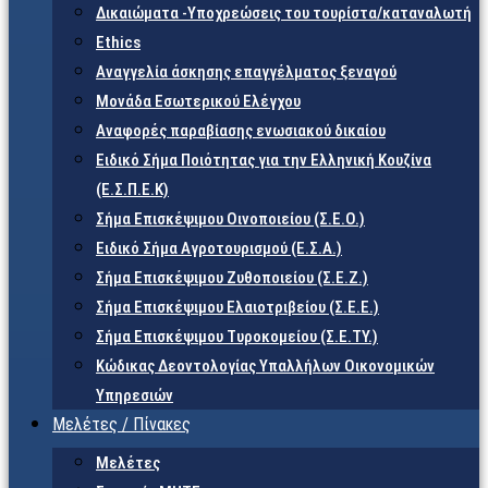
Δικαιώματα -Υποχρεώσεις του τουρίστα/καταναλωτή
Ethics
Αναγγελία άσκησης επαγγέλματος ξεναγού
Μονάδα Εσωτερικού Ελέγχου
Αναφορές παραβίασης ενωσιακού δικαίου
Ειδικό Σήμα Ποιότητας για την Ελληνική Κουζίνα
(Ε.Σ.Π.Ε.Κ)
Σήμα Επισκέψιμου Οινοποιείου (Σ.Ε.Ο.)
Ειδικό Σήμα Αγροτουρισμού (Ε.Σ.Α.)
Σήμα Επισκέψιμου Ζυθοποιείου (Σ.Ε.Ζ.)
Σήμα Επισκέψιμου Ελαιοτριβείου (Σ.Ε.Ε.)
Σήμα Επισκέψιμου Τυροκομείου (Σ.Ε.TY.)
Κώδικας Δεοντολογίας Υπαλλήλων Οικονομικών
Υπηρεσιών
Μελέτες / Πίνακες
Μελέτες