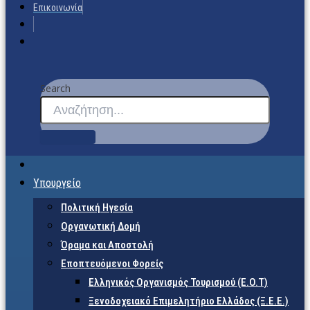
Επικοινωνία
Search
Υπουργείο
Πολιτική Ηγεσία
Οργανωτική Δομή
Όραμα και Αποστολή
Εποπτευόμενοι Φορείς
Eλληνικός Οργανισμός Τουρισμού (Ε.Ο.Τ)
Ξενοδοχειακό Επιμελητήριο Ελλάδος (Ξ.Ε.Ε.)