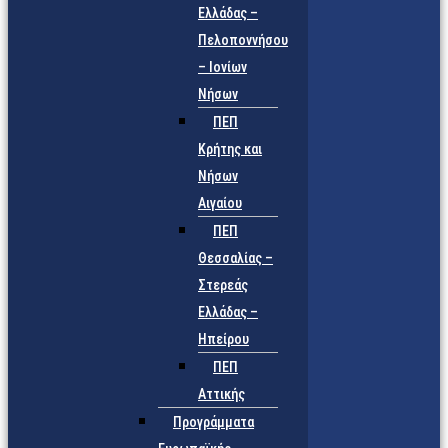
Ελλάδας –
Πελοποννήσου
– Ιονίων
Νήσων
ΠΕΠ
Κρήτης και
Νήσων
Αιγαίου
ΠΕΠ
Θεσσαλίας –
Στερεάς
Ελλάδας –
Ηπείρου
ΠΕΠ
Αττικής
Προγράμματα