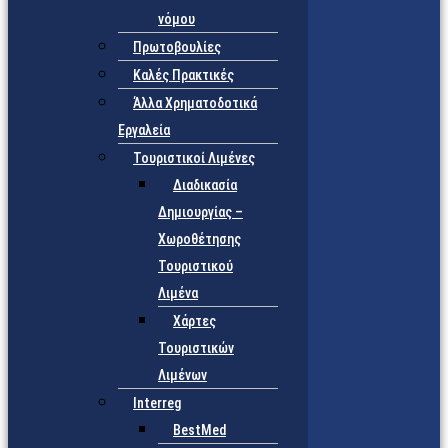
νόμου
Πρωτοβουλίες
Καλές Πρακτικές
Άλλα Χρηματοδοτικά
Εργαλεία
Τουριστικοί Λιμένες
Διαδικασία
Δημιουργίας –
Χωροθέτησης
Τουριστικού
Λιμένα
Χάρτες
Τουριστικών
Λιμένων
Interreg
BestMed