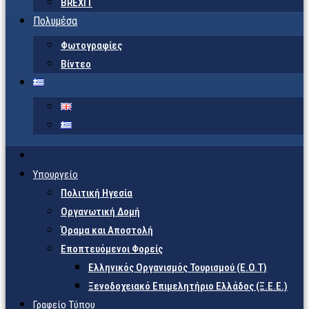
BREXIT
Πολυμέσα
Φωτογραφίες
Βίντεο
Υπουργείο
Πολιτική Ηγεσία
Οργανωτική Δομή
Όραμα και Αποστολή
Εποπτευόμενοι Φορείς
Eλληνικός Οργανισμός Τουρισμού (Ε.Ο.Τ)
Ξενοδοχειακό Επιμελητήριο Ελλάδος (Ξ.Ε.Ε.)
Γραφείο Τύπου