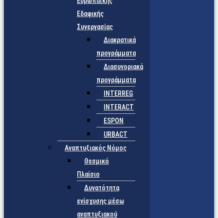
Ευρωπαϊκής
Εδαφικής
Συνεργασίας
Διακρατικά
προγράμματα
Διασυνοριακά
προγράμματα
INTERREG
INTERACT
ESPON
URBACT
Αναπτυξιακός Νόμος
Θεσμικό
Πλαίσιο
Δυνατότητα
ενίσχυσης μέσω
αναπτυξιακού