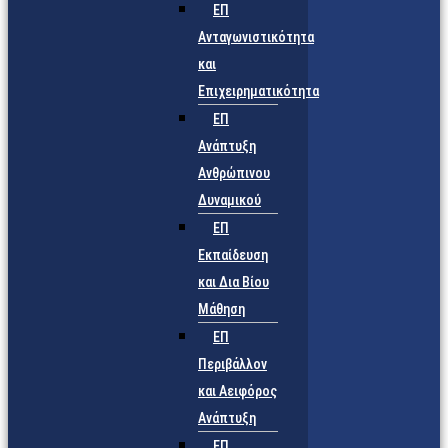
ΕΠ
Ανταγωνιστικότητα
και
Επιχειρηματικότητα
ΕΠ
Ανάπτυξη
Ανθρώπινου
Δυναμικού
ΕΠ
Εκπαίδευση
και Δια Βίου
Μάθηση
ΕΠ
Περιβάλλον
και Αειφόρος
Ανάπτυξη
ΕΠ