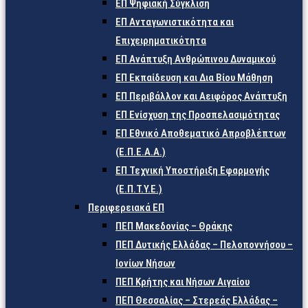
ΕΠ Ψηφιακή Σύγκλιση
ΕΠ Ανταγωνιστικότητα και
Επιχειρηματικότητα
ΕΠ Ανάπτυξη Ανθρώπινου Δυναμικού
ΕΠ Εκπαίδευση και Δια Βίου Μάθηση
ΕΠ Περιβάλλον και Αειφόρος Ανάπτυξη
ΕΠ Ενίσχυση της Προσπελασιμότητας
ΕΠ Εθνικό Αποθεματικό Απροβλέπτων
(Ε.Π.Ε.Α.Α.)
ΕΠ Τεχνική Υποστήριξη Εφαρμογής
(Ε.Π.Τ.Υ.Ε.)
Περιφερειακά ΕΠ
ΠΕΠ Μακεδονίας – Θράκης
ΠΕΠ Δυτικής Ελλάδας – Πελοποννήσου –
Ιονίων Νήσων
ΠΕΠ Κρήτης και Νήσων Αιγαίου
ΠΕΠ Θεσσαλίας – Στερεάς Ελλάδας –