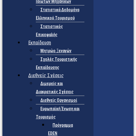
Ιδιωτών Μηχανικών
Στατιστικά Δεδομένα
Ελληνικού Τουρισμού
Στατιστικός
Επικεφαλής
Εκπαίδευση
Μητρώο Ξεναγών
Σχολές Τουριστικής
Εκπαίδευσης
Διεθνείς Σχέσεις
Διμερείς και
Διακρατικές Σχέσεις
Διεθνείς Οργανισμοί
Ευρωπαϊκή Ένωση και
Τουρισμός
Πρόγραμμα
EDEN