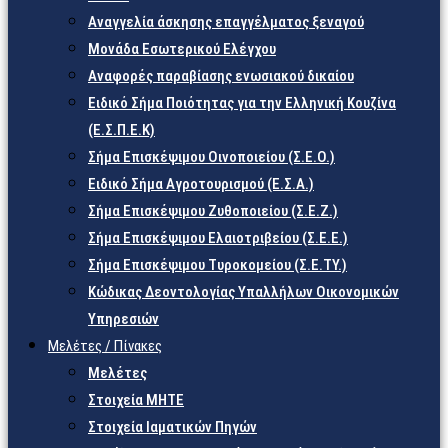
Αναγγελία άσκησης επαγγέλματος ξεναγού
Μονάδα Εσωτερικού Ελέγχου
Αναφορές παραβίασης ενωσιακού δικαίου
Ειδικό Σήμα Ποιότητας για την Ελληνική Κουζίνα
(Ε.Σ.Π.Ε.Κ)
Σήμα Επισκέψιμου Οινοποιείου (Σ.Ε.Ο.)
Ειδικό Σήμα Αγροτουρισμού (Ε.Σ.Α.)
Σήμα Επισκέψιμου Ζυθοποιείου (Σ.Ε.Ζ.)
Σήμα Επισκέψιμου Ελαιοτριβείου (Σ.Ε.Ε.)
Σήμα Επισκέψιμου Τυροκομείου (Σ.Ε.TY.)
Κώδικας Δεοντολογίας Υπαλλήλων Οικονομικών
Υπηρεσιών
Μελέτες / Πίνακες
Μελέτες
Στοιχεία ΜΗΤΕ
Στοιχεία Ιαματικών Πηγών