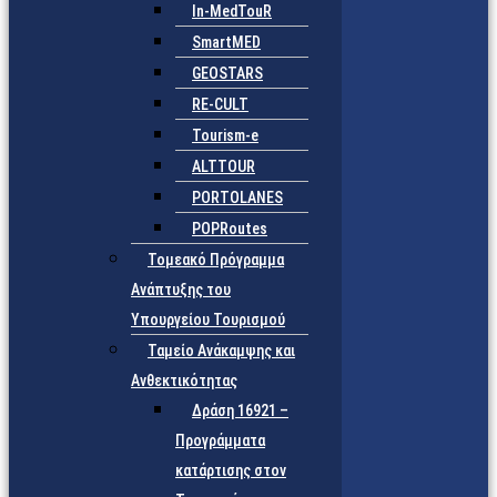
In-MedTouR
SmartMED
GEOSTARS
RE-CULT
Tourism-e
ALTTOUR
PORTOLANES
POPRoutes
Τομεακό Πρόγραμμα
Ανάπτυξης του
Υπουργείου Τουρισμού
Ταμείο Ανάκαμψης και
Ανθεκτικότητας
Δράση 16921 –
Προγράμματα
κατάρτισης στον