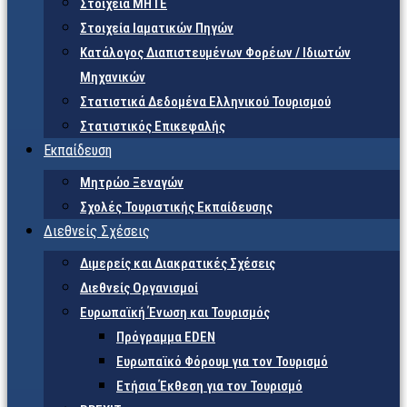
Στοιχεία ΜΗΤΕ
Στοιχεία Ιαματικών Πηγών
Κατάλογος Διαπιστευμένων Φορέων / Ιδιωτών
Μηχανικών
Στατιστικά Δεδομένα Ελληνικού Τουρισμού
Στατιστικός Επικεφαλής
Εκπαίδευση
Μητρώο Ξεναγών
Σχολές Τουριστικής Εκπαίδευσης
Διεθνείς Σχέσεις
Διμερείς και Διακρατικές Σχέσεις
Διεθνείς Οργανισμοί
Ευρωπαϊκή Ένωση και Τουρισμός
Πρόγραμμα EDEN
Ευρωπαϊκό Φόρουμ για τον Τουρισμό
Ετήσια Έκθεση για τον Τουρισμό