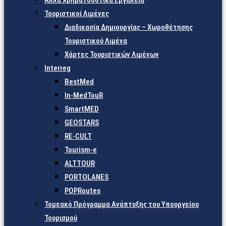
Άλλα Χρηματοδοτικά Εργαλεία
Τουριστικοί Λιμένες
Διαδικασία Δημιουργίας – Χωροθέτησης
Τουριστικού Λιμένα
Χάρτες Τουριστικών Λιμένων
Interreg
BestMed
In-MedTouR
SmartMED
GEOSTARS
RE-CULT
Tourism-e
ALTTOUR
PORTOLANES
POPRoutes
Τομεακό Πρόγραμμα Ανάπτυξης του Υπουργείου
Τουρισμού