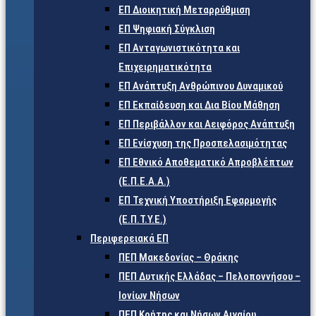
ΕΠ Διοικητική Μεταρρύθμιση
ΕΠ Ψηφιακή Σύγκλιση
ΕΠ Ανταγωνιστικότητα και
Επιχειρηματικότητα
ΕΠ Ανάπτυξη Ανθρώπινου Δυναμικού
ΕΠ Εκπαίδευση και Δια Βίου Μάθηση
ΕΠ Περιβάλλον και Αειφόρος Ανάπτυξη
ΕΠ Ενίσχυση της Προσπελασιμότητας
ΕΠ Εθνικό Αποθεματικό Απροβλέπτων
(Ε.Π.Ε.Α.Α.)
ΕΠ Τεχνική Υποστήριξη Εφαρμογής
(Ε.Π.Τ.Υ.Ε.)
Περιφερειακά ΕΠ
ΠΕΠ Μακεδονίας – Θράκης
ΠΕΠ Δυτικής Ελλάδας – Πελοποννήσου –
Ιονίων Νήσων
ΠΕΠ Κρήτης και Νήσων Αιγαίου