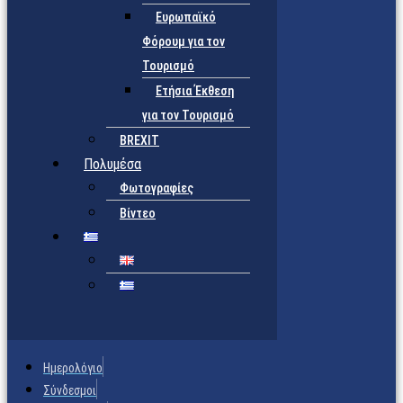
Ευρωπαϊκό
Φόρουμ για τον
Τουρισμό
Ετήσια Έκθεση
για τον Τουρισμό
BREXIT
Πολυμέσα
Φωτογραφίες
Βίντεο
Ημερολόγιο
Σύνδεσμοι