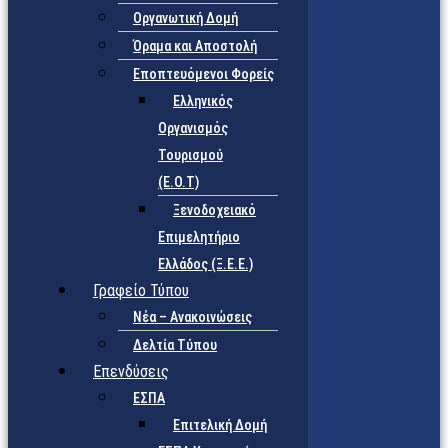
Οργανωτική Δομή
Όραμα και Αποστολή
Εποπτευόμενοι Φορείς
Eλληνικός
Οργανισμός
Τουρισμού
(Ε.Ο.Τ)
Ξενοδοχειακό
Επιμελητήριο
Ελλάδος (Ξ.Ε.Ε.)
Γραφείο Τύπου
Νέα – Ανακοινώσεις
Δελτία Τύπου
Επενδύσεις
ΕΣΠΑ
Επιτελική Δομή