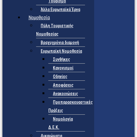
Τουρισμό
Άλλα Ευρωπαϊκά Έργα
Νομοθεσία
Πύλη Τουριστικής
Νομοθεσίας
Βραχυχρόνια διαμονή
Ευρωπαϊκή Νομοθεσία
Συνθήκες
Κανονισμοί
Οδηγίες
Αποφάσεις
Ανακοινώσεις
Προπαρασκευαστικές
Πράξεις
Νομολογία
Δ.Ε.Κ.
Δικαιώματα