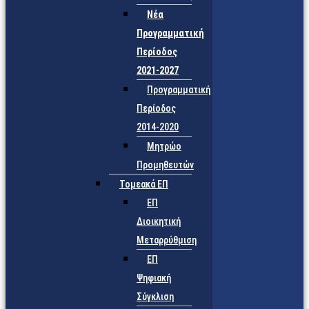
Νέα
Προγραμματική
Περίοδος
2021-2027
Προγραμματική
Περίοδος
2014-2020
Μητρώο
Προμηθευτών
Τομεακά ΕΠ
ΕΠ
Διοικητική
Μεταρρύθμιση
ΕΠ
Ψηφιακή
Σύγκλιση