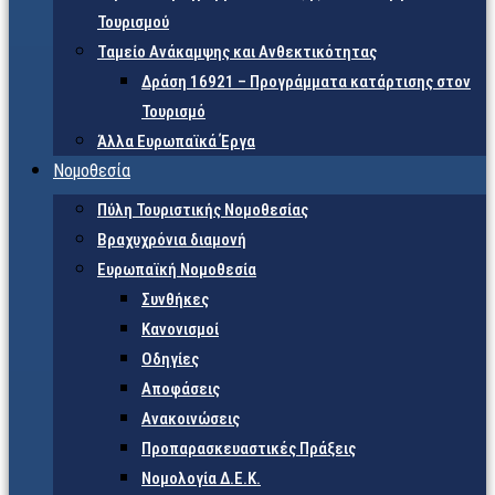
Τουρισμού
Ταμείο Ανάκαμψης και Ανθεκτικότητας
Δράση 16921 – Προγράμματα κατάρτισης στον
Τουρισμό
Άλλα Ευρωπαϊκά Έργα
Νομοθεσία
Πύλη Τουριστικής Νομοθεσίας
Βραχυχρόνια διαμονή
Ευρωπαϊκή Νομοθεσία
Συνθήκες
Κανονισμοί
Οδηγίες
Αποφάσεις
Ανακοινώσεις
Προπαρασκευαστικές Πράξεις
Νομολογία Δ.Ε.Κ.