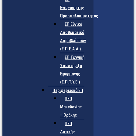
Ενίσχυση της
Προσπελασιμότητας
ΕΠ Εθνικό
Αποθεματικό
Απροβλέπτων
(Ε.Π.Ε.Α.Α.)
ΕΠ Τεχνική
Υποστήριξη
Εφαρμογής
(Ε.Π.Τ.Υ.Ε.)
Περιφερειακά ΕΠ
ΠΕΠ
Μακεδονίας
– Θράκης
ΠΕΠ
Δυτικής