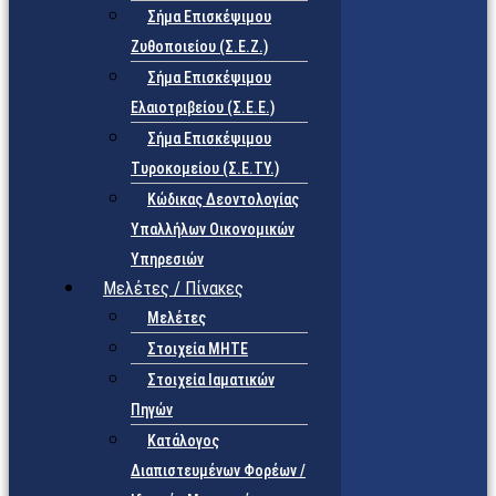
Σήμα Επισκέψιμου
Ζυθοποιείου (Σ.Ε.Ζ.)
Σήμα Επισκέψιμου
Ελαιοτριβείου (Σ.Ε.Ε.)
Σήμα Επισκέψιμου
Τυροκομείου (Σ.Ε.TY.)
Κώδικας Δεοντολογίας
Υπαλλήλων Οικονομικών
Υπηρεσιών
Μελέτες / Πίνακες
Μελέτες
Στοιχεία ΜΗΤΕ
Στοιχεία Ιαματικών
Πηγών
Κατάλογος
Διαπιστευμένων Φορέων /