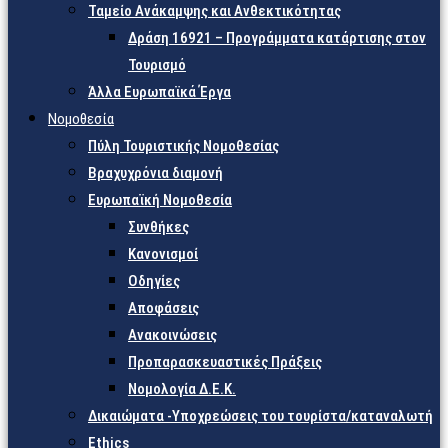
Ταμείο Ανάκαμψης και Ανθεκτικότητας
Δράση 16921 – Προγράμματα κατάρτισης στον
Τουρισμό
Άλλα Ευρωπαϊκά Έργα
Νομοθεσία
Πύλη Τουριστικής Νομοθεσίας
Βραχυχρόνια διαμονή
Ευρωπαϊκή Νομοθεσία
Συνθήκες
Κανονισμοί
Οδηγίες
Αποφάσεις
Ανακοινώσεις
Προπαρασκευαστικές Πράξεις
Νομολογία Δ.Ε.Κ.
Δικαιώματα -Υποχρεώσεις του τουρίστα/καταναλωτή
Ethics