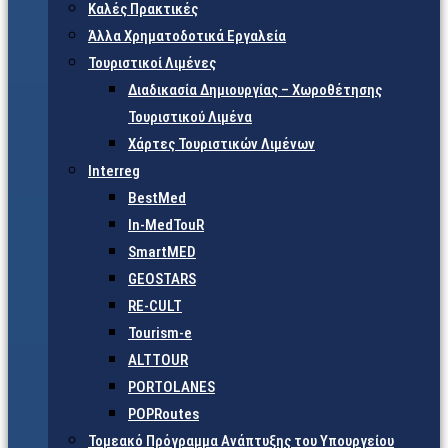
Καλές Πρακτικές
Άλλα Χρηματοδοτικά Εργαλεία
Τουριστικοί Λιμένες
Διαδικασία Δημιουργίας – Χωροθέτησης
Τουριστικού Λιμένα
Χάρτες Τουριστικών Λιμένων
Interreg
BestMed
In-MedTouR
SmartMED
GEOSTARS
RE-CULT
Tourism-e
ALTTOUR
PORTOLANES
POPRoutes
Τομεακό Πρόγραμμα Ανάπτυξης του Υπουργείου