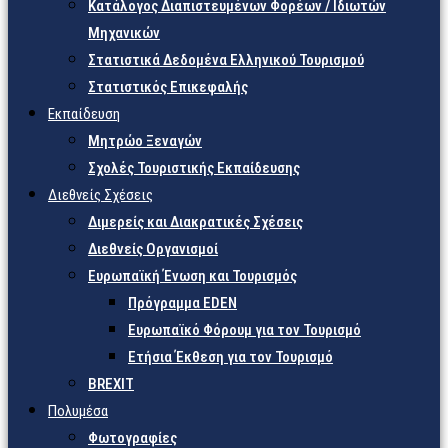
Κατάλογος Διαπιστευμένων Φορέων / Ιδιωτών
Μηχανικών
Στατιστικά Δεδομένα Ελληνικού Τουρισμού
Στατιστικός Επικεφαλής
Εκπαίδευση
Μητρώο Ξεναγών
Σχολές Τουριστικής Εκπαίδευσης
Διεθνείς Σχέσεις
Διμερείς και Διακρατικές Σχέσεις
Διεθνείς Οργανισμοί
Ευρωπαϊκή Ένωση και Τουρισμός
Πρόγραμμα EDEN
Ευρωπαϊκό Φόρουμ για τον Τουρισμό
Ετήσια Έκθεση για τον Τουρισμό
BREXIT
Πολυμέσα
Φωτογραφίες