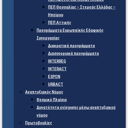
ΠΕΠ Θεσσαλίας – Στερεάς Ελλάδας –
Ηπείρου
ΠΕΠ Αττικής
Προγράμματα Ευρωπαϊκής Εδαφικής
Συνεργασίας
Διακρατικά προγράμματα
Διασυνοριακά προγράμματα
INTERREG
INTERACT
ESPON
URBACT
Αναπτυξιακός Νόμος
Θεσμικό Πλαίσιο
Δυνατότητα ενίσχυσης μέσω αναπτυξιακού
νόμου
Πρωτοβουλίες