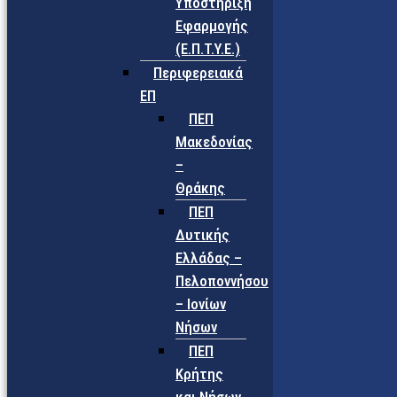
Υποστήριξη
Εφαρμογής
(Ε.Π.Τ.Υ.Ε.)
Περιφερειακά
ΕΠ
ΠΕΠ
Μακεδονίας
–
Θράκης
ΠΕΠ
Δυτικής
Ελλάδας –
Πελοποννήσου
– Ιονίων
Νήσων
ΠΕΠ
Κρήτης