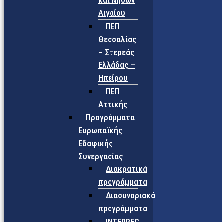
και Νήσων
Αιγαίου
ΠΕΠ
Θεσσαλίας
– Στερεάς
Ελλάδας –
Ηπείρου
ΠΕΠ
Αττικής
Προγράμματα
Ευρωπαϊκής
Εδαφικής
Συνεργασίας
Διακρατικά
προγράμματα
Διασυνοριακά
προγράμματα
INTERREG