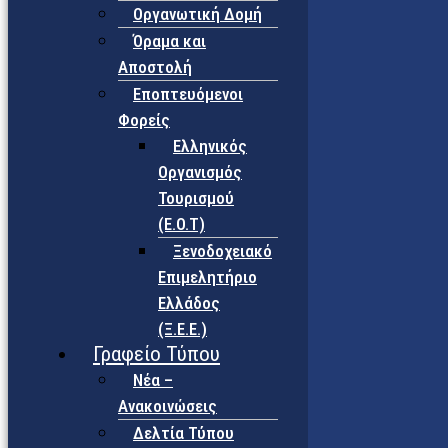
Οργανωτική Δομή
Όραμα και
Αποστολή
Εποπτευόμενοι
Φορείς
Eλληνικός
Οργανισμός
Τουρισμού
(Ε.Ο.Τ)
Ξενοδοχειακό
Επιμελητήριο
Ελλάδος
(Ξ.Ε.Ε.)
Γραφείο Τύπου
Νέα –
Ανακοινώσεις
Δελτία Τύπου