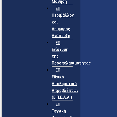
Μάθηση
ΕΠ
Περιβάλλον
και
Αειφόρος
Ανάπτυξη
ΕΠ
Ενίσχυση
της
Προσπελασιμότητας
ΕΠ
Εθνικό
Αποθεματικό
Απροβλέπτων
(Ε.Π.Ε.Α.Α.)
ΕΠ
Τεχνική