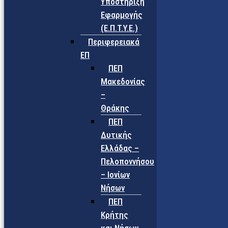
Υποστήριξη
Εφαρμογής
(Ε.Π.Τ.Υ.Ε.)
Περιφερειακά
ΕΠ
ΠΕΠ
Μακεδονίας
–
Θράκης
ΠΕΠ
Δυτικής
Ελλάδας –
Πελοποννήσου
– Ιονίων
Νήσων
ΠΕΠ
Κρήτης