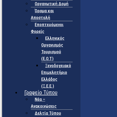
Οργανωτική Δομή
Όραμα και
Αποστολή
Εποπτευόμενοι
Φορείς
Eλληνικός
Οργανισμός
Τουρισμού
(Ε.Ο.Τ)
Ξενοδοχειακό
Επιμελητήριο
Ελλάδος
(Ξ.Ε.Ε.)
Γραφείο Τύπου
Νέα –
Ανακοινώσεις
Δελτία Τύπου