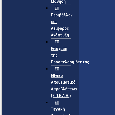
Μάθηση
ΕΠ
Περιβάλλον
και
Αειφόρος
Ανάπτυξη
ΕΠ
Ενίσχυση
της
Προσπελασιμότητας
ΕΠ
Εθνικό
Αποθεματικό
Απροβλέπτων
(Ε.Π.Ε.Α.Α.)
ΕΠ
Τεχνική