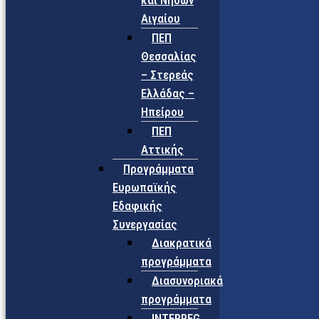
και Νήσων
Αιγαίου
ΠΕΠ
Θεσσαλίας
– Στερεάς
Ελλάδας –
Ηπείρου
ΠΕΠ
Αττικής
Προγράμματα
Ευρωπαϊκής
Εδαφικής
Συνεργασίας
Διακρατικά
προγράμματα
Διασυνοριακά
προγράμματα
INTERREG