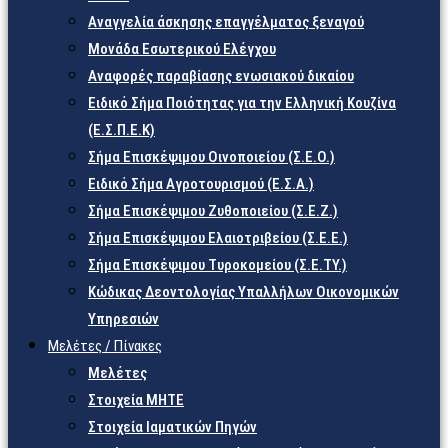
Αναγγελία άσκησης επαγγέλματος ξεναγού
Μονάδα Εσωτερικού Ελέγχου
Αναφορές παραβίασης ενωσιακού δικαίου
Ειδικό Σήμα Ποιότητας για την Ελληνική Κουζίνα
(Ε.Σ.Π.Ε.Κ)
Σήμα Επισκέψιμου Οινοποιείου (Σ.Ε.Ο.)
Ειδικό Σήμα Αγροτουρισμού (Ε.Σ.Α.)
Σήμα Επισκέψιμου Ζυθοποιείου (Σ.Ε.Ζ.)
Σήμα Επισκέψιμου Ελαιοτριβείου (Σ.Ε.Ε.)
Σήμα Επισκέψιμου Τυροκομείου (Σ.Ε.TY.)
Κώδικας Δεοντολογίας Υπαλλήλων Οικονομικών
Υπηρεσιών
Μελέτες / Πίνακες
Μελέτες
Στοιχεία ΜΗΤΕ
Στοιχεία Ιαματικών Πηγών