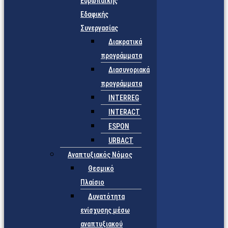
Ευρωπαϊκής
Εδαφικής
Συνεργασίας
Διακρατικά
προγράμματα
Διασυνοριακά
προγράμματα
INTERREG
INTERACT
ESPON
URBACT
Αναπτυξιακός Νόμος
Θεσμικό
Πλαίσιο
Δυνατότητα
ενίσχυσης μέσω
αναπτυξιακού