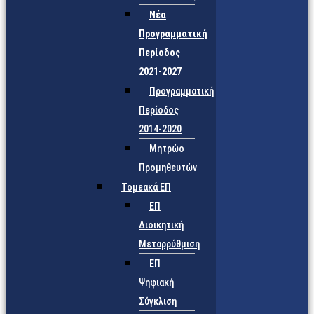
Νέα
Προγραμματική
Περίοδος
2021-2027
Προγραμματική
Περίοδος
2014-2020
Μητρώο
Προμηθευτών
Τομεακά ΕΠ
ΕΠ
Διοικητική
Μεταρρύθμιση
ΕΠ
Ψηφιακή
Σύγκλιση