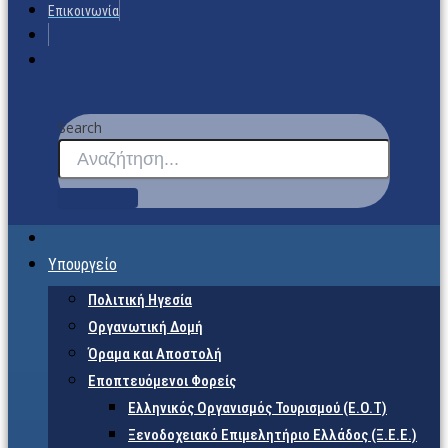
Επικοινωνία
Search
Υπουργείο
Πολιτική Ηγεσία
Οργανωτική Δομή
Όραμα και Αποστολή
Εποπτευόμενοι Φορείς
Eλληνικός Οργανισμός Τουρισμού (Ε.Ο.Τ)
Ξενοδοχειακό Επιμελητήριο Ελλάδος (Ξ.Ε.Ε.)