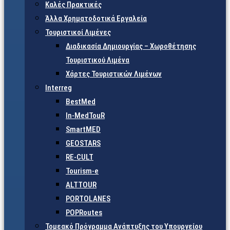
Καλές Πρακτικές
Άλλα Χρηματοδοτικά Εργαλεία
Τουριστικοί Λιμένες
Διαδικασία Δημιουργίας – Χωροθέτησης
Τουριστικού Λιμένα
Χάρτες Τουριστικών Λιμένων
Interreg
BestMed
In-MedTouR
SmartMED
GEOSTARS
RE-CULT
Tourism-e
ALTTOUR
PORTOLANES
POPRoutes
Τομεακό Πρόγραμμα Ανάπτυξης του Υπουργείου