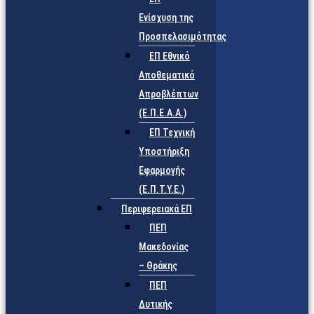
Ενίσχυση της
Προσπελασιμότητας
ΕΠ Εθνικό
Αποθεματικό
Απροβλέπτων
(Ε.Π.Ε.Α.Α.)
ΕΠ Τεχνική
Υποστήριξη
Εφαρμογής
(Ε.Π.Τ.Υ.Ε.)
Περιφερειακά ΕΠ
ΠΕΠ
Μακεδονίας
– Θράκης
ΠΕΠ
Δυτικής