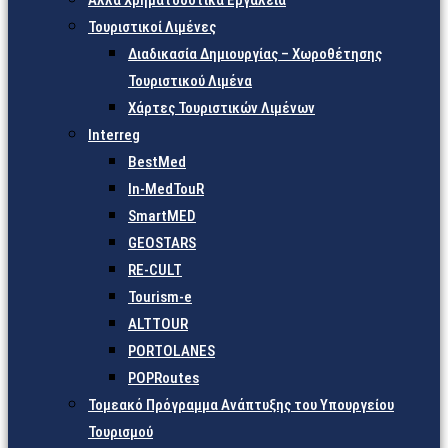
Άλλα Χρηματοδοτικά Εργαλεία
Τουριστικοί Λιμένες
Διαδικασία Δημιουργίας – Χωροθέτησης
Τουριστικού Λιμένα
Χάρτες Τουριστικών Λιμένων
Interreg
BestMed
In-MedTouR
SmartMED
GEOSTARS
RE-CULT
Tourism-e
ALTTOUR
PORTOLANES
POPRoutes
Τομεακό Πρόγραμμα Ανάπτυξης του Υπουργείου
Τουρισμού