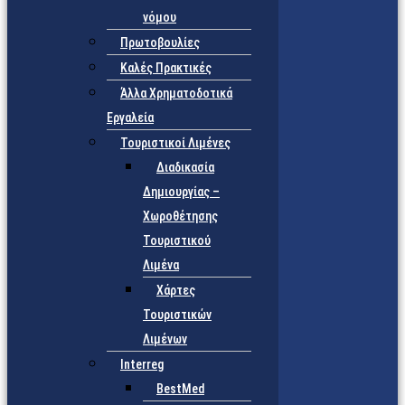
νόμου
Πρωτοβουλίες
Καλές Πρακτικές
Άλλα Χρηματοδοτικά
Εργαλεία
Τουριστικοί Λιμένες
Διαδικασία
Δημιουργίας –
Χωροθέτησης
Τουριστικού
Λιμένα
Χάρτες
Τουριστικών
Λιμένων
Interreg
BestMed