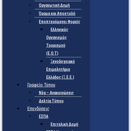
Οργανωτική Δομή
Όραμα και Αποστολή
Εποπτευόμενοι Φορείς
Eλληνικός
Οργανισμός
Τουρισμού
(Ε.Ο.Τ)
Ξενοδοχειακό
Επιμελητήριο
Ελλάδος (Ξ.Ε.Ε.)
Γραφείο Τύπου
Νέα – Ανακοινώσεις
Δελτία Τύπου
Επενδύσεις
ΕΣΠΑ
Επιτελική Δομή