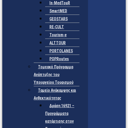
In-MedTouR
SmartMED
GEOSTARS
RE-CULT
Tourism-e
ALTTOUR
PORTOLANES
POPRoutes
Τομεακό Πρόγραμμα
Ανάπτυξης του
Υπουργείου Τουρισμού
Ταμείο Ανάκαμψης και
Ανθεκτικότητας
Δράση 16921 –
Προγράμματα
κατάρτισης στον