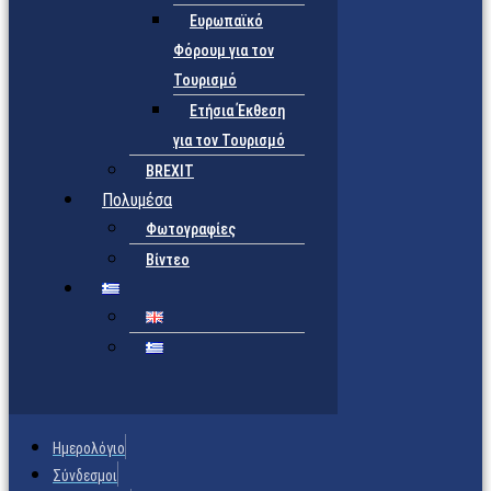
Ευρωπαϊκό
Φόρουμ για τον
Τουρισμό
Ετήσια Έκθεση
για τον Τουρισμό
BREXIT
Πολυμέσα
Φωτογραφίες
Βίντεο
Ημερολόγιο
Σύνδεσμοι