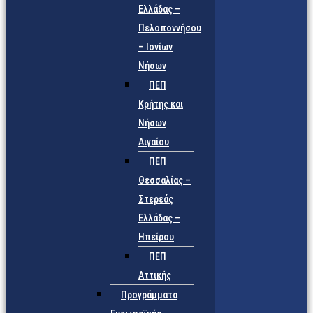
Ελλάδας –
Πελοποννήσου
– Ιονίων
Νήσων
ΠΕΠ
Κρήτης και
Νήσων
Αιγαίου
ΠΕΠ
Θεσσαλίας –
Στερεάς
Ελλάδας –
Ηπείρου
ΠΕΠ
Αττικής
Προγράμματα