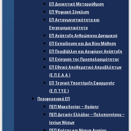
ΕΠ Διοικητική Μεταρρύθμιση
ΕΠ Ψηφιακή Σύγκλιση
ΕΠ Ανταγωνιστικότητα και
Επιχειρηματικότητα
ΕΠ Ανάπτυξη Ανθρώπινου Δυναμικού
ΕΠ Εκπαίδευση και Δια Βίου Μάθηση
ΕΠ Περιβάλλον και Αειφόρος Ανάπτυξη
ΕΠ Ενίσχυση της Προσπελασιμότητας
ΕΠ Εθνικό Αποθεματικό Απροβλέπτων
(Ε.Π.Ε.Α.Α.)
ΕΠ Τεχνική Υποστήριξη Εφαρμογής
(Ε.Π.Τ.Υ.Ε.)
Περιφερειακά ΕΠ
ΠΕΠ Μακεδονίας – Θράκης
ΠΕΠ Δυτικής Ελλάδας – Πελοποννήσου –
Ιονίων Νήσων
ΠΕΠ Κρήτης και Νήσων Αιγαίου