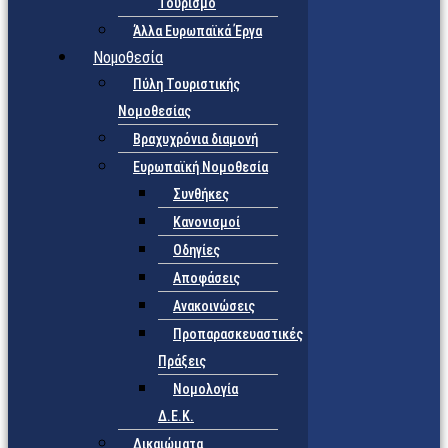
Τουρισμό
Άλλα Ευρωπαϊκά Έργα
Νομοθεσία
Πύλη Τουριστικής
Νομοθεσίας
Βραχυχρόνια διαμονή
Ευρωπαϊκή Νομοθεσία
Συνθήκες
Κανονισμοί
Οδηγίες
Αποφάσεις
Ανακοινώσεις
Προπαρασκευαστικές
Πράξεις
Νομολογία
Δ.Ε.Κ.
Δικαιώματα