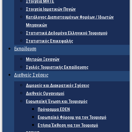
Στοιχεία ΜΗΤΕ
Στοιχεία Ιαματικών Πηγών
Κατάλογος Διαπιστευμένων Φορέων / Ιδιωτών
Μηχανικών
Στατιστικά Δεδομένα Ελληνικού Τουρισμού
Στατιστικός Επικεφαλής
Εκπαίδευση
Μητρώο Ξεναγών
Σχολές Τουριστικής Εκπαίδευσης
Διεθνείς Σχέσεις
Διμερείς και Διακρατικές Σχέσεις
Διεθνείς Οργανισμοί
Ευρωπαϊκή Ένωση και Τουρισμός
Πρόγραμμα EDEN
Ευρωπαϊκό Φόρουμ για τον Τουρισμό
Ετήσια Έκθεση για τον Τουρισμό