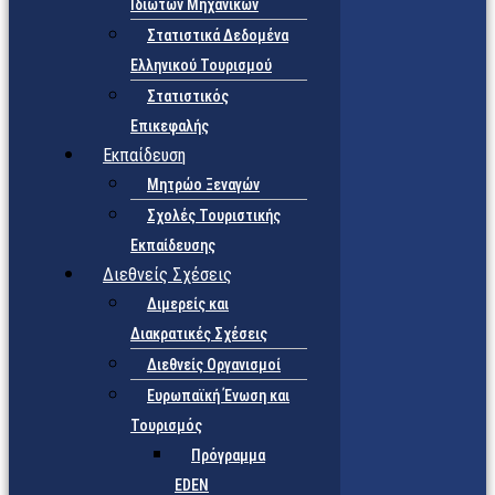
Ιδιωτών Μηχανικών
Στατιστικά Δεδομένα
Ελληνικού Τουρισμού
Στατιστικός
Επικεφαλής
Εκπαίδευση
Μητρώο Ξεναγών
Σχολές Τουριστικής
Εκπαίδευσης
Διεθνείς Σχέσεις
Διμερείς και
Διακρατικές Σχέσεις
Διεθνείς Οργανισμοί
Ευρωπαϊκή Ένωση και
Τουρισμός
Πρόγραμμα
EDEN