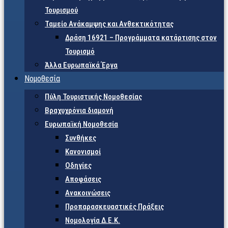
Τουρισμού
Ταμείο Ανάκαμψης και Ανθεκτικότητας
Δράση 16921 – Προγράμματα κατάρτισης στον
Τουρισμό
Άλλα Ευρωπαϊκά Έργα
Νομοθεσία
Πύλη Τουριστικής Νομοθεσίας
Βραχυχρόνια διαμονή
Ευρωπαϊκή Νομοθεσία
Συνθήκες
Κανονισμοί
Οδηγίες
Αποφάσεις
Ανακοινώσεις
Προπαρασκευαστικές Πράξεις
Νομολογία Δ.Ε.Κ.