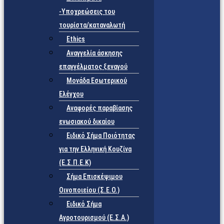
-Υποχρεώσεις του
τουρίστα/καταναλωτή
Ethics
Αναγγελία άσκησης
επαγγέλματος ξεναγού
Μονάδα Εσωτερικού
Ελέγχου
Αναφορές παραβίασης
ενωσιακού δικαίου
Ειδικό Σήμα Ποιότητας
για την Ελληνική Κουζίνα
(Ε.Σ.Π.Ε.Κ)
Σήμα Επισκέψιμου
Οινοποιείου (Σ.Ε.Ο.)
Ειδικό Σήμα
Αγροτουρισμού (Ε.Σ.Α.)