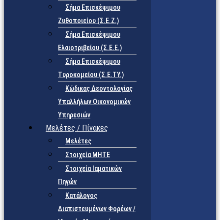
Σήμα Επισκέψιμου
Ζυθοποιείου (Σ.Ε.Ζ.)
Σήμα Επισκέψιμου
Ελαιοτριβείου (Σ.Ε.Ε.)
Σήμα Επισκέψιμου
Τυροκομείου (Σ.Ε.TY.)
Κώδικας Δεοντολογίας
Υπαλλήλων Οικονομικών
Υπηρεσιών
Μελέτες / Πίνακες
Μελέτες
Στοιχεία ΜΗΤΕ
Στοιχεία Ιαματικών
Πηγών
Κατάλογος
Διαπιστευμένων Φορέων /