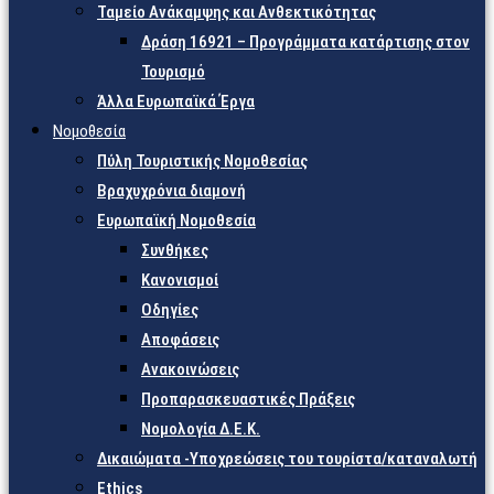
Ταμείο Ανάκαμψης και Ανθεκτικότητας
Δράση 16921 – Προγράμματα κατάρτισης στον
Τουρισμό
Άλλα Ευρωπαϊκά Έργα
Νομοθεσία
Πύλη Τουριστικής Νομοθεσίας
Βραχυχρόνια διαμονή
Ευρωπαϊκή Νομοθεσία
Συνθήκες
Κανονισμοί
Οδηγίες
Αποφάσεις
Ανακοινώσεις
Προπαρασκευαστικές Πράξεις
Νομολογία Δ.Ε.Κ.
Δικαιώματα -Υποχρεώσεις του τουρίστα/καταναλωτή
Ethics