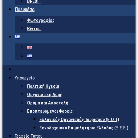
BREXIT
Πολυμέσα
Φωτογραφίες
Βίντεο
Υπουργείο
Πολιτική Ηγεσία
Οργανωτική Δομή
Όραμα και Αποστολή
Εποπτευόμενοι Φορείς
Eλληνικός Οργανισμός Τουρισμού (Ε.Ο.Τ)
Ξενοδοχειακό Επιμελητήριο Ελλάδος (Ξ.Ε.Ε.)
Γραφείο Τύπου