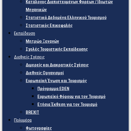
Κατάλογος Διαπιστευμένων Φορέων / Ιδιωτών
Μηχανικών
Στατιστικά Δεδομένα Ελληνικού Τουρισμού
Στατιστικός Επικεφαλής
Εκπαίδευση
Μητρώο Ξεναγών
Σχολές Τουριστικής Εκπαίδευσης
Διεθνείς Σχέσεις
Διμερείς και Διακρατικές Σχέσεις
Διεθνείς Οργανισμοί
Ευρωπαϊκή Ένωση και Τουρισμός
Πρόγραμμα EDEN
Ευρωπαϊκό Φόρουμ για τον Τουρισμό
Ετήσια Έκθεση για τον Τουρισμό
BREXIT
Πολυμέσα
Φωτογραφίες