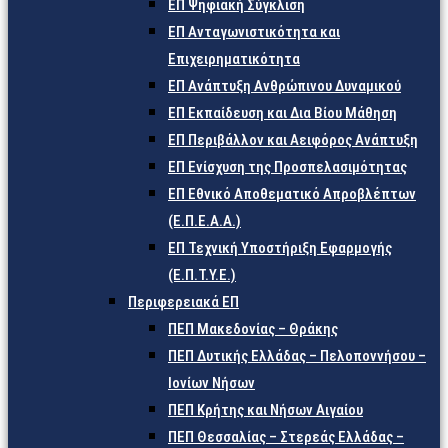
ΕΠ Ψηφιακή Σύγκλιση
ΕΠ Ανταγωνιστικότητα και
Επιχειρηματικότητα
ΕΠ Ανάπτυξη Ανθρώπινου Δυναμικού
ΕΠ Εκπαίδευση και Δια Βίου Μάθηση
ΕΠ Περιβάλλον και Αειφόρος Ανάπτυξη
ΕΠ Ενίσχυση της Προσπελασιμότητας
ΕΠ Εθνικό Αποθεματικό Απροβλέπτων
(Ε.Π.Ε.Α.Α.)
ΕΠ Τεχνική Υποστήριξη Εφαρμογής
(Ε.Π.Τ.Υ.Ε.)
Περιφερειακά ΕΠ
ΠΕΠ Μακεδονίας – Θράκης
ΠΕΠ Δυτικής Ελλάδας – Πελοποννήσου –
Ιονίων Νήσων
ΠΕΠ Κρήτης και Νήσων Αιγαίου
ΠΕΠ Θεσσαλίας – Στερεάς Ελλάδας –