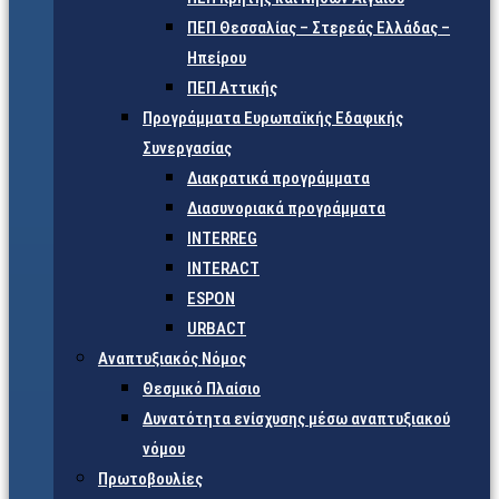
ΠΕΠ Θεσσαλίας – Στερεάς Ελλάδας –
Ηπείρου
ΠΕΠ Αττικής
Προγράμματα Ευρωπαϊκής Εδαφικής
Συνεργασίας
Διακρατικά προγράμματα
Διασυνοριακά προγράμματα
INTERREG
INTERACT
ESPON
URBACT
Αναπτυξιακός Νόμος
Θεσμικό Πλαίσιο
Δυνατότητα ενίσχυσης μέσω αναπτυξιακού
νόμου
Πρωτοβουλίες