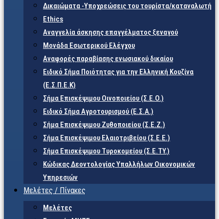
Δικαιώματα -Υποχρεώσεις του τουρίστα/καταναλωτή
Ethics
Αναγγελία άσκησης επαγγέλματος ξεναγού
Μονάδα Εσωτερικού Ελέγχου
Αναφορές παραβίασης ενωσιακού δικαίου
Ειδικό Σήμα Ποιότητας για την Ελληνική Κουζίνα
(Ε.Σ.Π.Ε.Κ)
Σήμα Επισκέψιμου Οινοποιείου (Σ.Ε.Ο.)
Ειδικό Σήμα Αγροτουρισμού (Ε.Σ.Α.)
Σήμα Επισκέψιμου Ζυθοποιείου (Σ.Ε.Ζ.)
Σήμα Επισκέψιμου Ελαιοτριβείου (Σ.Ε.Ε.)
Σήμα Επισκέψιμου Τυροκομείου (Σ.Ε.TY.)
Κώδικας Δεοντολογίας Υπαλλήλων Οικονομικών
Υπηρεσιών
Μελέτες / Πίνακες
Μελέτες