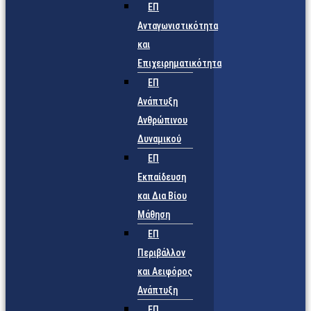
ΕΠ
Ανταγωνιστικότητα
και
Επιχειρηματικότητα
ΕΠ
Ανάπτυξη
Ανθρώπινου
Δυναμικού
ΕΠ
Εκπαίδευση
και Δια Βίου
Μάθηση
ΕΠ
Περιβάλλον
και Αειφόρος
Ανάπτυξη
ΕΠ