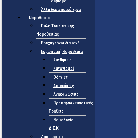
Τουρισμό
Άλλα Ευρωπαϊκά Έργα
Νομοθεσία
Πύλη Τουριστικής
Νομοθεσίας
Βραχυχρόνια διαμονή
Ευρωπαϊκή Νομοθεσία
Συνθήκες
Κανονισμοί
Οδηγίες
Αποφάσεις
Ανακοινώσεις
Προπαρασκευαστικές
Πράξεις
Νομολογία
Δ.Ε.Κ.
Δικαιώματα