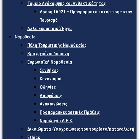
Ταμείο Ανάκαμψης και Ανθεκτικότητας
Δράση 16921 – Προγράμματα κατάρτισης στον
Τουρισμό
Άλλα Ευρωπαϊκά Έργα
Νομοθεσία
Πύλη Τουριστικής Νομοθεσίας
Βραχυχρόνια διαμονή
Ευρωπαϊκή Νομοθεσία
Συνθήκες
Κανονισμοί
Οδηγίες
Αποφάσεις
Ανακοινώσεις
Προπαρασκευαστικές Πράξεις
Νομολογία Δ.Ε.Κ.
Δικαιώματα -Υποχρεώσεις του τουρίστα/καταναλωτή
Ethics