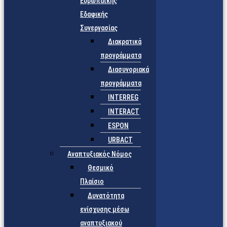
Ευρωπαϊκής
Εδαφικής
Συνεργασίας
Διακρατικά
προγράμματα
Διασυνοριακά
προγράμματα
INTERREG
INTERACT
ESPON
URBACT
Αναπτυξιακός Νόμος
Θεσμικό
Πλαίσιο
Δυνατότητα
ενίσχυσης μέσω
αναπτυξιακού