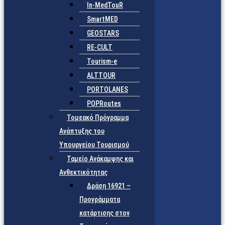
In-MedTouR
SmartMED
GEOSTARS
RE-CULT
Tourism-e
ALTTOUR
PORTOLANES
POPRoutes
Τομεακό Πρόγραμμα
Ανάπτυξης του
Υπουργείου Τουρισμού
Ταμείο Ανάκαμψης και
Ανθεκτικότητας
Δράση 16921 –
Προγράμματα
κατάρτισης στον