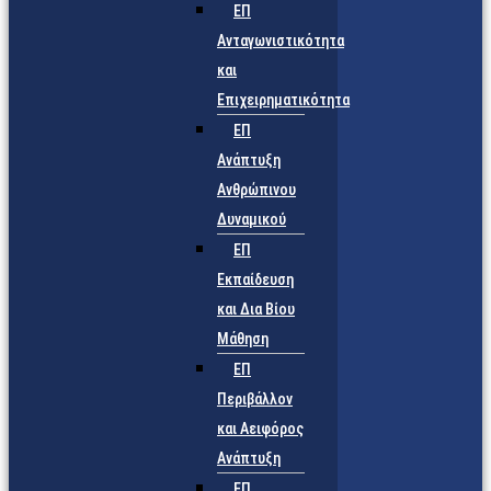
ΕΠ
Ανταγωνιστικότητα
και
Επιχειρηματικότητα
ΕΠ
Ανάπτυξη
Ανθρώπινου
Δυναμικού
ΕΠ
Εκπαίδευση
και Δια Βίου
Μάθηση
ΕΠ
Περιβάλλον
και Αειφόρος
Ανάπτυξη
ΕΠ