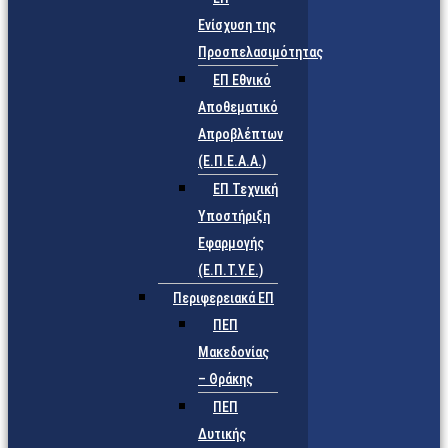
Ενίσχυση της
Προσπελασιμότητας
ΕΠ Εθνικό
Αποθεματικό
Απροβλέπτων
(Ε.Π.Ε.Α.Α.)
ΕΠ Τεχνική
Υποστήριξη
Εφαρμογής
(Ε.Π.Τ.Υ.Ε.)
Περιφερειακά ΕΠ
ΠΕΠ
Μακεδονίας
– Θράκης
ΠΕΠ
Δυτικής