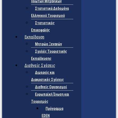
Ιδιωτών Μηχανικών
Στατιστικά Δεδομένα
Ελληνικού Τουρισμού
Στατιστικός
Επικεφαλής
Εκπαίδευση
Μητρώο Ξεναγών
Σχολές Τουριστικής
Εκπαίδευσης
Διεθνείς Σχέσεις
Διμερείς και
Διακρατικές Σχέσεις
Διεθνείς Οργανισμοί
Ευρωπαϊκή Ένωση και
Τουρισμός
Πρόγραμμα
EDEN