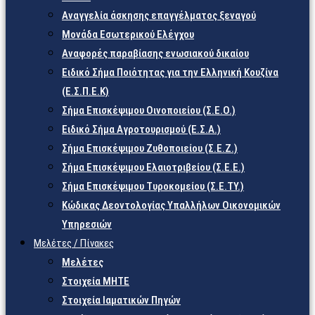
Αναγγελία άσκησης επαγγέλματος ξεναγού
Μονάδα Εσωτερικού Ελέγχου
Αναφορές παραβίασης ενωσιακού δικαίου
Ειδικό Σήμα Ποιότητας για την Ελληνική Κουζίνα
(Ε.Σ.Π.Ε.Κ)
Σήμα Επισκέψιμου Οινοποιείου (Σ.Ε.Ο.)
Ειδικό Σήμα Αγροτουρισμού (Ε.Σ.Α.)
Σήμα Επισκέψιμου Ζυθοποιείου (Σ.Ε.Ζ.)
Σήμα Επισκέψιμου Ελαιοτριβείου (Σ.Ε.Ε.)
Σήμα Επισκέψιμου Τυροκομείου (Σ.Ε.TY.)
Κώδικας Δεοντολογίας Υπαλλήλων Οικονομικών
Υπηρεσιών
Μελέτες / Πίνακες
Μελέτες
Στοιχεία ΜΗΤΕ
Στοιχεία Ιαματικών Πηγών