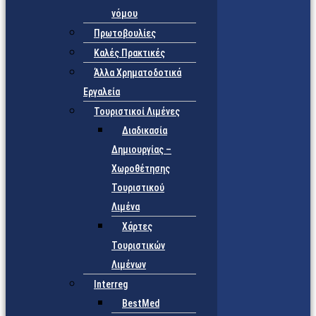
νόμου
Πρωτοβουλίες
Καλές Πρακτικές
Άλλα Χρηματοδοτικά
Εργαλεία
Τουριστικοί Λιμένες
Διαδικασία
Δημιουργίας –
Χωροθέτησης
Τουριστικού
Λιμένα
Χάρτες
Τουριστικών
Λιμένων
Interreg
BestMed