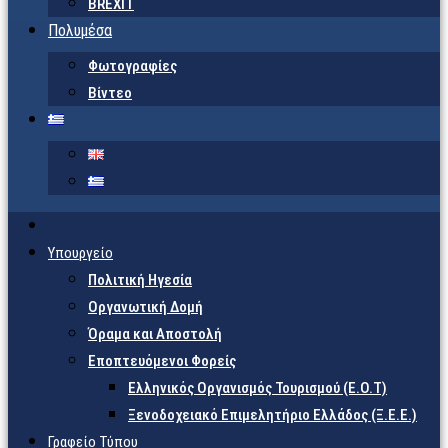
BREXIT
Πολυμέσα
Φωτογραφίες
Βίντεο
Υπουργείο
Πολιτική Ηγεσία
Οργανωτική Δομή
Όραμα και Αποστολή
Εποπτευόμενοι Φορείς
Eλληνικός Οργανισμός Τουρισμού (Ε.Ο.Τ)
Ξενοδοχειακό Επιμελητήριο Ελλάδος (Ξ.Ε.Ε.)
Γραφείο Τύπου