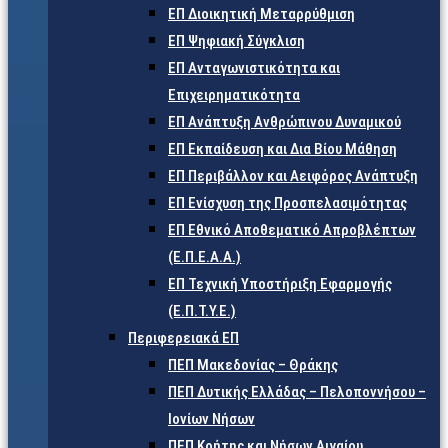
ΕΠ Διοικητική Μεταρρύθμιση
ΕΠ Ψηφιακή Σύγκλιση
ΕΠ Ανταγωνιστικότητα και
Επιχειρηματικότητα
ΕΠ Ανάπτυξη Ανθρώπινου Δυναμικού
ΕΠ Εκπαίδευση και Δια Βίου Μάθηση
ΕΠ Περιβάλλον και Αειφόρος Ανάπτυξη
ΕΠ Ενίσχυση της Προσπελασιμότητας
ΕΠ Εθνικό Αποθεματικό Απροβλέπτων
(Ε.Π.Ε.Α.Α.)
ΕΠ Τεχνική Υποστήριξη Εφαρμογής
(Ε.Π.Τ.Υ.Ε.)
Περιφερειακά ΕΠ
ΠΕΠ Μακεδονίας – Θράκης
ΠΕΠ Δυτικής Ελλάδας – Πελοποννήσου –
Ιονίων Νήσων
ΠΕΠ Κρήτης και Νήσων Αιγαίου