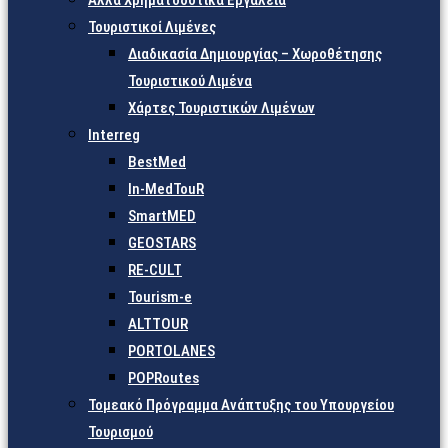
Άλλα Χρηματοδοτικά Εργαλεία
Τουριστικοί Λιμένες
Διαδικασία Δημιουργίας – Χωροθέτησης
Τουριστικού Λιμένα
Χάρτες Τουριστικών Λιμένων
Interreg
BestMed
In-MedTouR
SmartMED
GEOSTARS
RE-CULT
Tourism-e
ALTTOUR
PORTOLANES
POPRoutes
Τομεακό Πρόγραμμα Ανάπτυξης του Υπουργείου
Τουρισμού