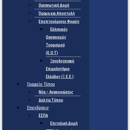
Οργανωτική Δομή
Όραμα και Αποστολή
Εποπτευόμενοι Φορείς
Eλληνικός
Οργανισμός
Τουρισμού
(Ε.Ο.Τ)
Ξενοδοχειακό
Επιμελητήριο
Ελλάδος (Ξ.Ε.Ε.)
Γραφείο Τύπου
Νέα – Ανακοινώσεις
Δελτία Τύπου
Επενδύσεις
ΕΣΠΑ
Επιτελική Δομή