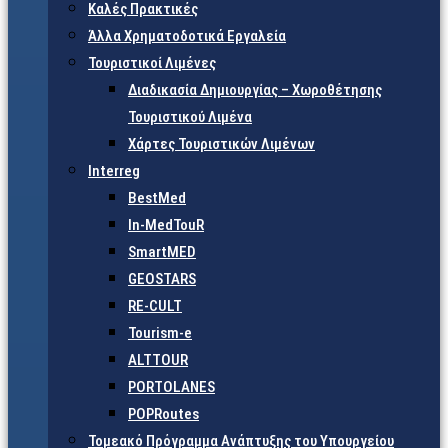
Καλές Πρακτικές
Άλλα Χρηματοδοτικά Εργαλεία
Τουριστικοί Λιμένες
Διαδικασία Δημιουργίας – Χωροθέτησης
Τουριστικού Λιμένα
Χάρτες Τουριστικών Λιμένων
Interreg
BestMed
In-MedTouR
SmartMED
GEOSTARS
RE-CULT
Tourism-e
ALTTOUR
PORTOLANES
POPRoutes
Τομεακό Πρόγραμμα Ανάπτυξης του Υπουργείου