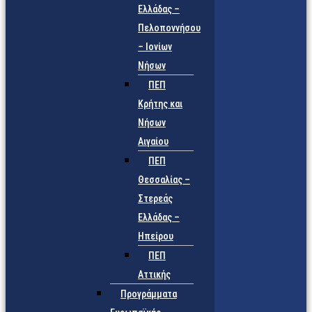
Ελλάδας –
Πελοποννήσου
– Ιονίων
Νήσων
ΠΕΠ
Κρήτης και
Νήσων
Αιγαίου
ΠΕΠ
Θεσσαλίας –
Στερεάς
Ελλάδας –
Ηπείρου
ΠΕΠ
Αττικής
Προγράμματα