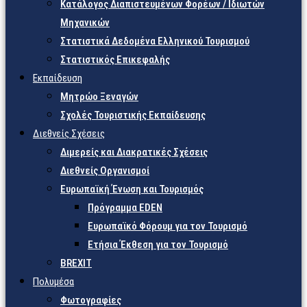
Κατάλογος Διαπιστευμένων Φορέων / Ιδιωτών
Μηχανικών
Στατιστικά Δεδομένα Ελληνικού Τουρισμού
Στατιστικός Επικεφαλής
Εκπαίδευση
Μητρώο Ξεναγών
Σχολές Τουριστικής Εκπαίδευσης
Διεθνείς Σχέσεις
Διμερείς και Διακρατικές Σχέσεις
Διεθνείς Οργανισμοί
Ευρωπαϊκή Ένωση και Τουρισμός
Πρόγραμμα EDEN
Ευρωπαϊκό Φόρουμ για τον Τουρισμό
Ετήσια Έκθεση για τον Τουρισμό
BREXIT
Πολυμέσα
Φωτογραφίες