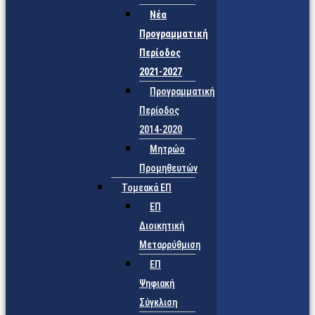
Νέα
Προγραμματική
Περίοδος
2021-2027
Προγραμματική
Περίοδος
2014-2020
Μητρώο
Προμηθευτών
Τομεακά ΕΠ
ΕΠ
Διοικητική
Μεταρρύθμιση
ΕΠ
Ψηφιακή
Σύγκλιση