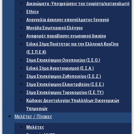
Δικαιώματα -Υποχρεώσεις του τουρίστα/καταναλωτή
Ethics
Αναγγελία άσκησης επαγγέλματος ξεναγού
Μονάδα Εσωτερικού Ελέγχου
Αναφορές παραβίασης ενωσιακού δικαίου
Ειδικό Σήμα Ποιότητας για την Ελληνική Κουζίνα
(Ε.Σ.Π.Ε.Κ)
Σήμα Επισκέψιμου Οινοποιείου (Σ.Ε.Ο.)
Ειδικό Σήμα Αγροτουρισμού (Ε.Σ.Α.)
Σήμα Επισκέψιμου Ζυθοποιείου (Σ.Ε.Ζ.)
Σήμα Επισκέψιμου Ελαιοτριβείου (Σ.Ε.Ε.)
Σήμα Επισκέψιμου Τυροκομείου (Σ.Ε.TY.)
Κώδικας Δεοντολογίας Υπαλλήλων Οικονομικών
Υπηρεσιών
Μελέτες / Πίνακες
Μελέτες