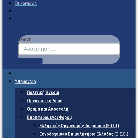
Επικοινωνία
Search
Υπουργείο
Πολιτική Ηγεσία
Οργανωτική Δομή
Όραμα και Αποστολή
Εποπτευόμενοι Φορείς
Eλληνικός Οργανισμός Τουρισμού (Ε.Ο.Τ)
Ξενοδοχειακό Επιμελητήριο Ελλάδος (Ξ.Ε.Ε.)