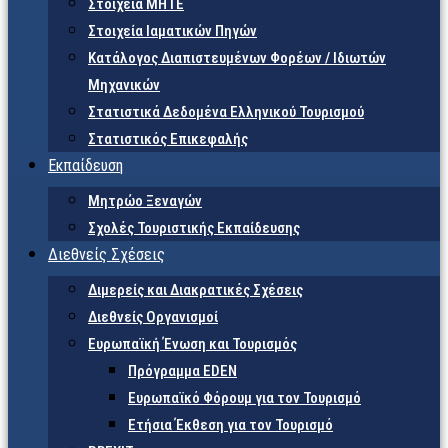
Στοιχεία ΜΗΤΕ
Στοιχεία Ιαματικών Πηγών
Κατάλογος Διαπιστευμένων Φορέων / Ιδιωτών
Μηχανικών
Στατιστικά Δεδομένα Ελληνικού Τουρισμού
Στατιστικός Επικεφαλής
Εκπαίδευση
Μητρώο Ξεναγών
Σχολές Τουριστικής Εκπαίδευσης
Διεθνείς Σχέσεις
Διμερείς και Διακρατικές Σχέσεις
Διεθνείς Οργανισμοί
Ευρωπαϊκή Ένωση και Τουρισμός
Πρόγραμμα EDEN
Ευρωπαϊκό Φόρουμ για τον Τουρισμό
Ετήσια Έκθεση για τον Τουρισμό