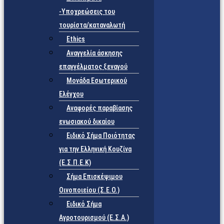
-Υποχρεώσεις του
τουρίστα/καταναλωτή
Ethics
Αναγγελία άσκησης
επαγγέλματος ξεναγού
Μονάδα Εσωτερικού
Ελέγχου
Αναφορές παραβίασης
ενωσιακού δικαίου
Ειδικό Σήμα Ποιότητας
για την Ελληνική Κουζίνα
(Ε.Σ.Π.Ε.Κ)
Σήμα Επισκέψιμου
Οινοποιείου (Σ.Ε.Ο.)
Ειδικό Σήμα
Αγροτουρισμού (Ε.Σ.Α.)