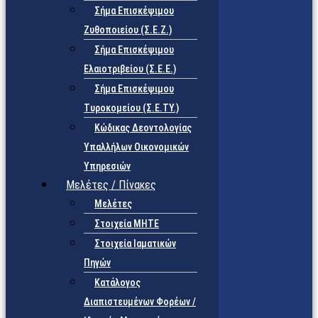
Σήμα Επισκέψιμου
Ζυθοποιείου (Σ.Ε.Ζ.)
Σήμα Επισκέψιμου
Ελαιοτριβείου (Σ.Ε.Ε.)
Σήμα Επισκέψιμου
Τυροκομείου (Σ.Ε.TY.)
Κώδικας Δεοντολογίας
Υπαλλήλων Οικονομικών
Υπηρεσιών
Μελέτες / Πίνακες
Μελέτες
Στοιχεία ΜΗΤΕ
Στοιχεία Ιαματικών
Πηγών
Κατάλογος
Διαπιστευμένων Φορέων /