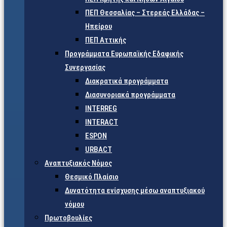
ΠΕΠ Θεσσαλίας – Στερεάς Ελλάδας –
Ηπείρου
ΠΕΠ Αττικής
Προγράμματα Ευρωπαϊκής Εδαφικής
Συνεργασίας
Διακρατικά προγράμματα
Διασυνοριακά προγράμματα
INTERREG
INTERACT
ESPON
URBACT
Αναπτυξιακός Νόμος
Θεσμικό Πλαίσιο
Δυνατότητα ενίσχυσης μέσω αναπτυξιακού
νόμου
Πρωτοβουλίες