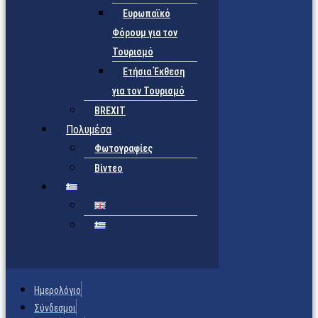
Ευρωπαϊκό
Φόρουμ για τον
Τουρισμό
Ετήσια Έκθεση
για τον Τουρισμό
BREXIT
Πολυμέσα
Φωτογραφίες
Βίντεο
Ημερολόγιο
Σύνδεσμοι