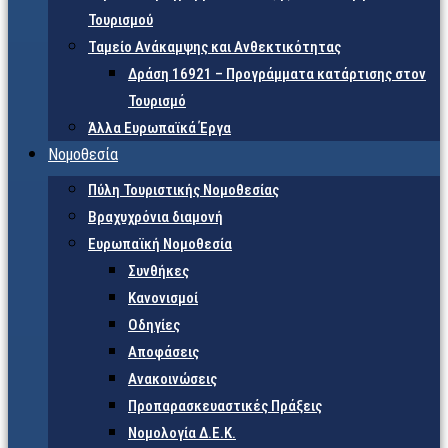
Τουρισμού
Ταμείο Ανάκαμψης και Ανθεκτικότητας
Δράση 16921 – Προγράμματα κατάρτισης στον
Τουρισμό
Άλλα Ευρωπαϊκά Έργα
Νομοθεσία
Πύλη Τουριστικής Νομοθεσίας
Βραχυχρόνια διαμονή
Ευρωπαϊκή Νομοθεσία
Συνθήκες
Κανονισμοί
Οδηγίες
Αποφάσεις
Ανακοινώσεις
Προπαρασκευαστικές Πράξεις
Νομολογία Δ.Ε.Κ.