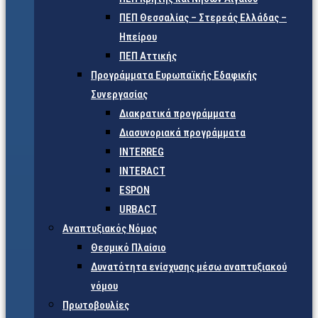
ΠΕΠ Θεσσαλίας – Στερεάς Ελλάδας –
Ηπείρου
ΠΕΠ Αττικής
Προγράμματα Ευρωπαϊκής Εδαφικής
Συνεργασίας
Διακρατικά προγράμματα
Διασυνοριακά προγράμματα
INTERREG
INTERACT
ESPON
URBACT
Αναπτυξιακός Νόμος
Θεσμικό Πλαίσιο
Δυνατότητα ενίσχυσης μέσω αναπτυξιακού
νόμου
Πρωτοβουλίες