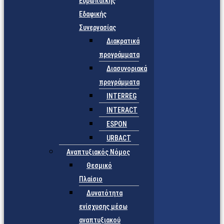
Ευρωπαϊκής
Εδαφικής
Συνεργασίας
Διακρατικά
προγράμματα
Διασυνοριακά
προγράμματα
INTERREG
INTERACT
ESPON
URBACT
Αναπτυξιακός Νόμος
Θεσμικό
Πλαίσιο
Δυνατότητα
ενίσχυσης μέσω
αναπτυξιακού