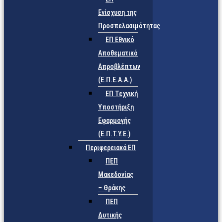
Ενίσχυση της
Προσπελασιμότητας
ΕΠ Εθνικό
Αποθεματικό
Απροβλέπτων
(Ε.Π.Ε.Α.Α.)
ΕΠ Τεχνική
Υποστήριξη
Εφαρμογής
(Ε.Π.Τ.Υ.Ε.)
Περιφερειακά ΕΠ
ΠΕΠ
Μακεδονίας
– Θράκης
ΠΕΠ
Δυτικής