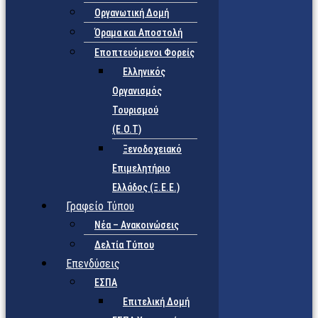
Οργανωτική Δομή
Όραμα και Αποστολή
Εποπτευόμενοι Φορείς
Eλληνικός
Οργανισμός
Τουρισμού
(Ε.Ο.Τ)
Ξενοδοχειακό
Επιμελητήριο
Ελλάδος (Ξ.Ε.Ε.)
Γραφείο Τύπου
Νέα – Ανακοινώσεις
Δελτία Τύπου
Επενδύσεις
ΕΣΠΑ
Επιτελική Δομή