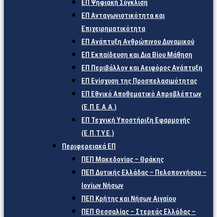
ΕΠ Ψηφιακή Σύγκλιση
ΕΠ Ανταγωνιστικότητα και
Επιχειρηματικότητα
ΕΠ Ανάπτυξη Ανθρώπινου Δυναμικού
ΕΠ Εκπαίδευση και Δια Βίου Μάθηση
ΕΠ Περιβάλλον και Αειφόρος Ανάπτυξη
ΕΠ Ενίσχυση της Προσπελασιμότητας
ΕΠ Εθνικό Αποθεματικό Απροβλέπτων
(Ε.Π.Ε.Α.Α.)
ΕΠ Τεχνική Υποστήριξη Εφαρμογής
(Ε.Π.Τ.Υ.Ε.)
Περιφερειακά ΕΠ
ΠΕΠ Μακεδονίας – Θράκης
ΠΕΠ Δυτικής Ελλάδας – Πελοποννήσου –
Ιονίων Νήσων
ΠΕΠ Κρήτης και Νήσων Αιγαίου
ΠΕΠ Θεσσαλίας – Στερεάς Ελλάδας –