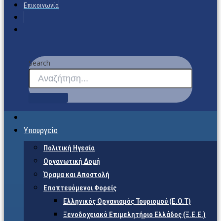
Επικοινωνία
Search
Υπουργείο
Πολιτική Ηγεσία
Οργανωτική Δομή
Όραμα και Αποστολή
Εποπτευόμενοι Φορείς
Eλληνικός Οργανισμός Τουρισμού (Ε.Ο.Τ)
Ξενοδοχειακό Επιμελητήριο Ελλάδος (Ξ.Ε.Ε.)