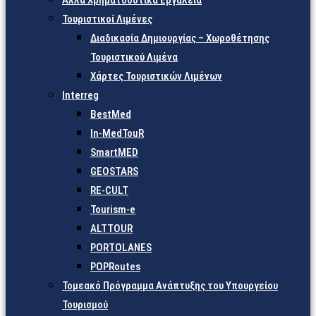
Άλλα Χρηματοδοτικά Εργαλεία
Τουριστικοί Λιμένες
Διαδικασία Δημιουργίας – Χωροθέτησης
Τουριστικού Λιμένα
Χάρτες Τουριστικών Λιμένων
Interreg
BestMed
In-MedTouR
SmartMED
GEOSTARS
RE-CULT
Tourism-e
ALTTOUR
PORTOLANES
POPRoutes
Τομεακό Πρόγραμμα Ανάπτυξης του Υπουργείου
Τουρισμού