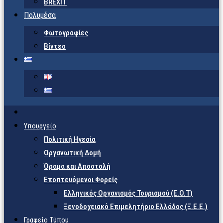
BREXIT
Πολυμέσα
Φωτογραφίες
Βίντεο
Υπουργείο
Πολιτική Ηγεσία
Οργανωτική Δομή
Όραμα και Αποστολή
Εποπτευόμενοι Φορείς
Eλληνικός Οργανισμός Τουρισμού (Ε.Ο.Τ)
Ξενοδοχειακό Επιμελητήριο Ελλάδος (Ξ.Ε.Ε.)
Γραφείο Τύπου