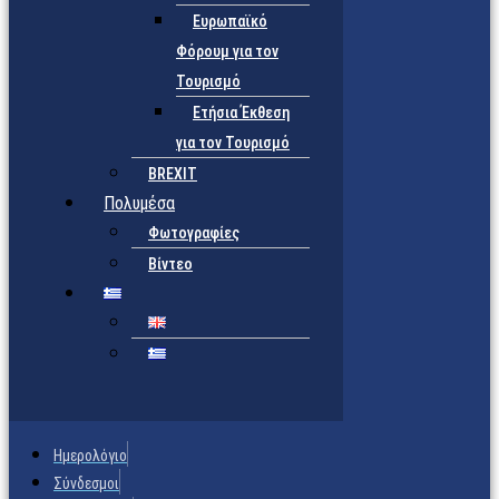
Ευρωπαϊκό
Φόρουμ για τον
Τουρισμό
Ετήσια Έκθεση
για τον Τουρισμό
BREXIT
Πολυμέσα
Φωτογραφίες
Βίντεο
Ημερολόγιο
Σύνδεσμοι