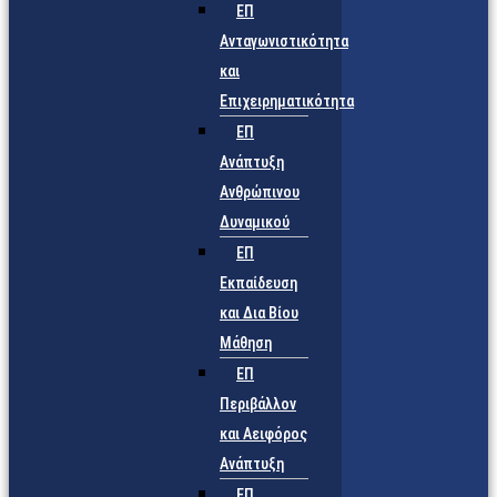
ΕΠ
Ανταγωνιστικότητα
και
Επιχειρηματικότητα
ΕΠ
Ανάπτυξη
Ανθρώπινου
Δυναμικού
ΕΠ
Εκπαίδευση
και Δια Βίου
Μάθηση
ΕΠ
Περιβάλλον
και Αειφόρος
Ανάπτυξη
ΕΠ