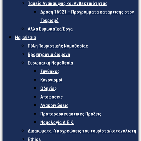
Ταμείο Ανάκαμψης και Ανθεκτικότητας
Δράση 16921 – Προγράμματα κατάρτισης στον
Τουρισμό
Άλλα Ευρωπαϊκά Έργα
Νομοθεσία
Πύλη Τουριστικής Νομοθεσίας
Βραχυχρόνια διαμονή
Ευρωπαϊκή Νομοθεσία
Συνθήκες
Κανονισμοί
Οδηγίες
Αποφάσεις
Ανακοινώσεις
Προπαρασκευαστικές Πράξεις
Νομολογία Δ.Ε.Κ.
Δικαιώματα -Υποχρεώσεις του τουρίστα/καταναλωτή
Ethics