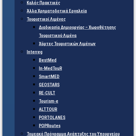
Καλές Πρακτικές
Άλλα Χρηματοδοτικά Εργαλεία
Τουριστικοί Λιμένες
Διαδικασία Δημιουργίας – Χωροθέτησης
Τουριστικού Λιμένα
Χάρτες Τουριστικών Λιμένων
Interreg
BestMed
In-MedTouR
SmartMED
GEOSTARS
RE-CULT
Tourism-e
ALTTOUR
PORTOLANES
POPRoutes
Τομεακό Πρόγραμμα Ανάπτυξης του Υπουργείου