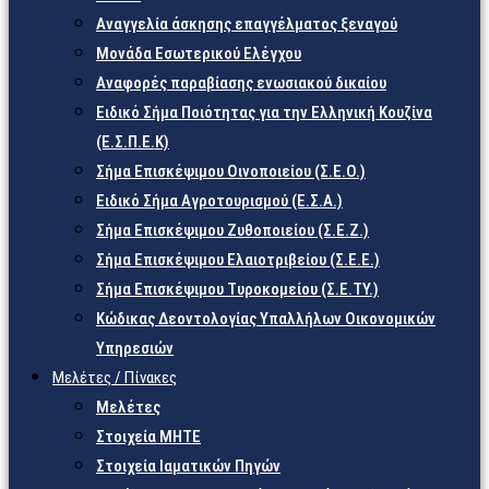
Αναγγελία άσκησης επαγγέλματος ξεναγού
Μονάδα Εσωτερικού Ελέγχου
Αναφορές παραβίασης ενωσιακού δικαίου
Ειδικό Σήμα Ποιότητας για την Ελληνική Κουζίνα
(Ε.Σ.Π.Ε.Κ)
Σήμα Επισκέψιμου Οινοποιείου (Σ.Ε.Ο.)
Ειδικό Σήμα Αγροτουρισμού (Ε.Σ.Α.)
Σήμα Επισκέψιμου Ζυθοποιείου (Σ.Ε.Ζ.)
Σήμα Επισκέψιμου Ελαιοτριβείου (Σ.Ε.Ε.)
Σήμα Επισκέψιμου Τυροκομείου (Σ.Ε.TY.)
Κώδικας Δεοντολογίας Υπαλλήλων Οικονομικών
Υπηρεσιών
Μελέτες / Πίνακες
Μελέτες
Στοιχεία ΜΗΤΕ
Στοιχεία Ιαματικών Πηγών