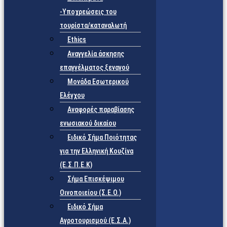
-Υποχρεώσεις του
τουρίστα/καταναλωτή
Ethics
Αναγγελία άσκησης
επαγγέλματος ξεναγού
Μονάδα Εσωτερικού
Ελέγχου
Αναφορές παραβίασης
ενωσιακού δικαίου
Ειδικό Σήμα Ποιότητας
για την Ελληνική Κουζίνα
(Ε.Σ.Π.Ε.Κ)
Σήμα Επισκέψιμου
Οινοποιείου (Σ.Ε.Ο.)
Ειδικό Σήμα
Αγροτουρισμού (Ε.Σ.Α.)