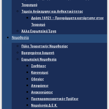
Τουρισμού
Ταμείο Ανάκαμψης και Ανθεκτικότητας
Δράση 16921 – Προγράμματα κατάρτισης στον
Τουρισμό
Άλλα Ευρωπαϊκά Έργα
Νομοθεσία
Πύλη Τουριστικής Νομοθεσίας
Βραχυχρόνια διαμονή
Ευρωπαϊκή Νομοθεσία
Συνθήκες
Κανονισμοί
Οδηγίες
Αποφάσεις
Ανακοινώσεις
Προπαρασκευαστικές Πράξεις
Νομολογία Δ.Ε.Κ.