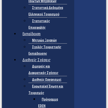
Ιδιωτών Μηχανικών
Στατιστικά Δεδομένα
Ελληνικού Τουρισμού
Στατιστικός
Επικεφαλής
Εκπαίδευση
Μητρώο Ξεναγών
Σχολές Τουριστικής
Εκπαίδευσης
Διεθνείς Σχέσεις
Διμερείς και
Διακρατικές Σχέσεις
Διεθνείς Οργανισμοί
Ευρωπαϊκή Ένωση και
Τουρισμός
Πρόγραμμα
EDEN