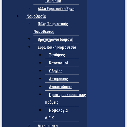
Τουρισμό
Άλλα Ευρωπαϊκά Έργα
Νομοθεσία
Πύλη Τουριστικής
Νομοθεσίας
Βραχυχρόνια διαμονή
Ευρωπαϊκή Νομοθεσία
Συνθήκες
Κανονισμοί
Οδηγίες
Αποφάσεις
Ανακοινώσεις
Προπαρασκευαστικές
Πράξεις
Νομολογία
Δ.Ε.Κ.
Δικαιώματα