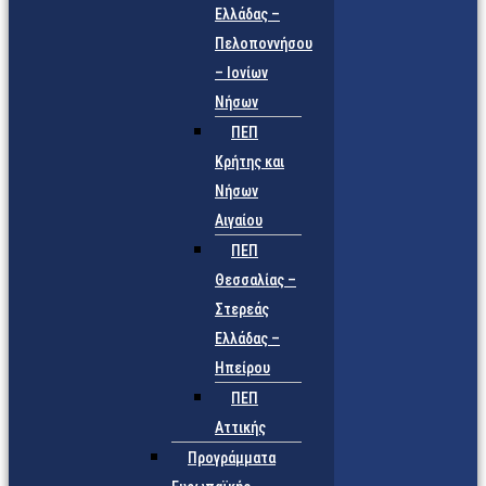
Ελλάδας –
Πελοποννήσου
– Ιονίων
Νήσων
ΠΕΠ
Κρήτης και
Νήσων
Αιγαίου
ΠΕΠ
Θεσσαλίας –
Στερεάς
Ελλάδας –
Ηπείρου
ΠΕΠ
Αττικής
Προγράμματα