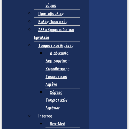
νόμου
Πρωτοβουλίες
Καλές Πρακτικές
Άλλα Χρηματοδοτικά
Εργαλεία
Τουριστικοί Λιμένες
Διαδικασία
Δημιουργίας –
Χωροθέτησης
Τουριστικού
Λιμένα
Χάρτες
Τουριστικών
Λιμένων
Interreg
BestMed