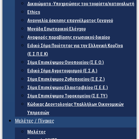
Δικαιώματα -Υποχρεώσεις του τουρίστα/καταναλωτή
Ethics
Αναγγελία άσκησης επαγγέλματος ξεναγού
Μονάδα Εσωτερικού Ελέγχου
Αναφορές παραβίασης ενωσιακού δικαίου
Ειδικό Σήμα Ποιότητας για την Ελληνική Κουζίνα
(Ε.Σ.Π.Ε.Κ)
Σήμα Επισκέψιμου Οινοποιείου (Σ.Ε.Ο.)
Ειδικό Σήμα Αγροτουρισμού (Ε.Σ.Α.)
Σήμα Επισκέψιμου Ζυθοποιείου (Σ.Ε.Ζ.)
Σήμα Επισκέψιμου Ελαιοτριβείου (Σ.Ε.Ε.)
Σήμα Επισκέψιμου Τυροκομείου (Σ.Ε.TY.)
Κώδικας Δεοντολογίας Υπαλλήλων Οικονομικών
Υπηρεσιών
Μελέτες / Πίνακες
Μελέτες