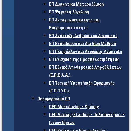
ΕΠ Διοικητική Μεταρρύθμιση
ΕΠ Ψηφιακή Σύγκλιση
ΕΠ Ανταγωνιστικότητα και
Επιχειρηματικότητα
ΕΠ Ανάπτυξη Ανθρώπινου Δυναμικού
ΕΠ Εκπαίδευση και Δια Βίου Μάθηση
ΕΠ Περιβάλλον και Αειφόρος Ανάπτυξη
ΕΠ Ενίσχυση της Προσπελασιμότητας
ΕΠ Εθνικό Αποθεματικό Απροβλέπτων
(Ε.Π.Ε.Α.Α.)
ΕΠ Τεχνική Υποστήριξη Εφαρμογής
(Ε.Π.Τ.Υ.Ε.)
Περιφερειακά ΕΠ
ΠΕΠ Μακεδονίας – Θράκης
ΠΕΠ Δυτικής Ελλάδας – Πελοποννήσου –
Ιονίων Νήσων
ΠΕΠ Κρήτης και Νήσων Αιγαίου