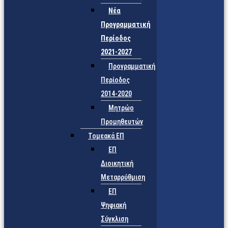
Νέα
Προγραμματική
Περίοδος
2021-2027
Προγραμματική
Περίοδος
2014-2020
Μητρώο
Προμηθευτών
Τομεακά ΕΠ
ΕΠ
Διοικητική
Μεταρρύθμιση
ΕΠ
Ψηφιακή
Σύγκλιση