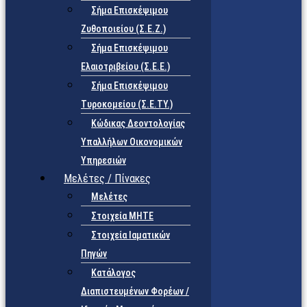
Σήμα Επισκέψιμου
Ζυθοποιείου (Σ.Ε.Ζ.)
Σήμα Επισκέψιμου
Ελαιοτριβείου (Σ.Ε.Ε.)
Σήμα Επισκέψιμου
Τυροκομείου (Σ.Ε.TY.)
Κώδικας Δεοντολογίας
Υπαλλήλων Οικονομικών
Υπηρεσιών
Μελέτες / Πίνακες
Μελέτες
Στοιχεία ΜΗΤΕ
Στοιχεία Ιαματικών
Πηγών
Κατάλογος
Διαπιστευμένων Φορέων /