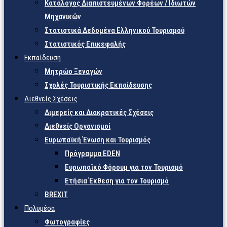
Κατάλογος Διαπιστευμένων Φορέων / Ιδιωτών
Μηχανικών
Στατιστικά Δεδομένα Ελληνικού Τουρισμού
Στατιστικός Επικεφαλής
Εκπαίδευση
Μητρώο Ξεναγών
Σχολές Τουριστικής Εκπαίδευσης
Διεθνείς Σχέσεις
Διμερείς και Διακρατικές Σχέσεις
Διεθνείς Οργανισμοί
Ευρωπαϊκή Ένωση και Τουρισμός
Πρόγραμμα EDEN
Ευρωπαϊκό Φόρουμ για τον Τουρισμό
Ετήσια Έκθεση για τον Τουρισμό
BREXIT
Πολυμέσα
Φωτογραφίες