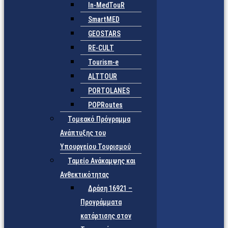
In-MedTouR
SmartMED
GEOSTARS
RE-CULT
Tourism-e
ALTTOUR
PORTOLANES
POPRoutes
Τομεακό Πρόγραμμα
Ανάπτυξης του
Υπουργείου Τουρισμού
Ταμείο Ανάκαμψης και
Ανθεκτικότητας
Δράση 16921 –
Προγράμματα
κατάρτισης στον