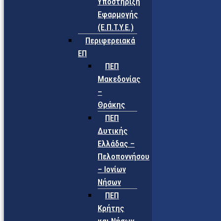
Υποστήριξη
Εφαρμογής
(Ε.Π.Τ.Υ.Ε.)
Περιφερειακά
ΕΠ
ΠΕΠ
Μακεδονίας
–
Θράκης
ΠΕΠ
Δυτικής
Ελλάδας –
Πελοποννήσου
– Ιονίων
Νήσων
ΠΕΠ
Κρήτης