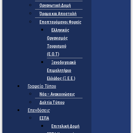
Οργανωτική Δομή
Όραμα και Αποστολή
Εποπτευόμενοι Φορείς
Eλληνικός
Οργανισμός
Τουρισμού
(Ε.Ο.Τ)
Ξενοδοχειακό
Επιμελητήριο
Ελλάδος (Ξ.Ε.Ε.)
Γραφείο Τύπου
Νέα – Ανακοινώσεις
Δελτία Τύπου
Επενδύσεις
ΕΣΠΑ
Επιτελική Δομή