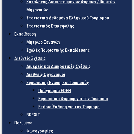
Κατάλογος Διαπιστευμένων Φορέων / Ιδιωτών
Μηχανικών
Στατιστικά Δεδομένα Ελληνικού Τουρισμού
Στατιστικός Επικεφαλής
Εκπαίδευση
Μητρώο Ξεναγών
Σχολές Τουριστικής Εκπαίδευσης
Διεθνείς Σχέσεις
Διμερείς και Διακρατικές Σχέσεις
Διεθνείς Οργανισμοί
Ευρωπαϊκή Ένωση και Τουρισμός
Πρόγραμμα EDEN
Ευρωπαϊκό Φόρουμ για τον Τουρισμό
Ετήσια Έκθεση για τον Τουρισμό
BREXIT
Πολυμέσα
Φωτογραφίες