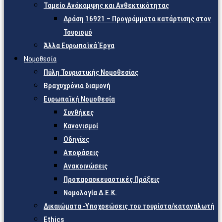
Ταμείο Ανάκαμψης και Ανθεκτικότητας
Δράση 16921 – Προγράμματα κατάρτισης στον
Τουρισμό
Άλλα Ευρωπαϊκά Έργα
Νομοθεσία
Πύλη Τουριστικής Νομοθεσίας
Βραχυχρόνια διαμονή
Ευρωπαϊκή Νομοθεσία
Συνθήκες
Κανονισμοί
Οδηγίες
Αποφάσεις
Ανακοινώσεις
Προπαρασκευαστικές Πράξεις
Νομολογία Δ.Ε.Κ.
Δικαιώματα -Υποχρεώσεις του τουρίστα/καταναλωτή
Ethics