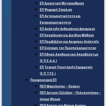
ΕΠ Διοικητική Μεταρρύθμιση
ΕΠ Ψηφιακή Σύγκλιση
ΕΠ Ανταγωνιστικότητα και
Επιχειρηματικότητα
ΕΠ Ανάπτυξη Ανθρώπινου Δυναμικού
ΕΠ Εκπαίδευση και Δια Βίου Μάθηση
ΕΠ Περιβάλλον και Αειφόρος Ανάπτυξη
ΕΠ Ενίσχυση της Προσπελασιμότητας
ΕΠ Εθνικό Αποθεματικό Απροβλέπτων
(Ε.Π.Ε.Α.Α.)
ΕΠ Τεχνική Υποστήριξη Εφαρμογής
(Ε.Π.Τ.Υ.Ε.)
Περιφερειακά ΕΠ
ΠΕΠ Μακεδονίας – Θράκης
ΠΕΠ Δυτικής Ελλάδας – Πελοποννήσου –
Ιονίων Νήσων
ΠΕΠ Κρήτης και Νήσων Αιγαίου