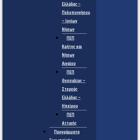
Ελλάδας –
Πελοποννήσου
– Ιονίων
Νήσων
ΠΕΠ
Κρήτης και
Νήσων
Αιγαίου
ΠΕΠ
Θεσσαλίας –
Στερεάς
Ελλάδας –
Ηπείρου
ΠΕΠ
Αττικής
Προγράμματα