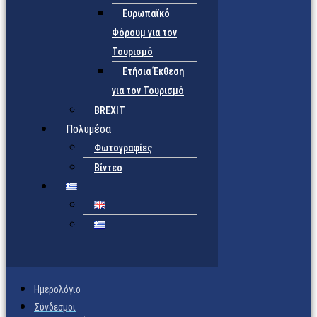
Ευρωπαϊκό
Φόρουμ για τον
Τουρισμό
Ετήσια Έκθεση
για τον Τουρισμό
BREXIT
Πολυμέσα
Φωτογραφίες
Βίντεο
Ημερολόγιο
Σύνδεσμοι