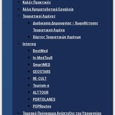
Καλές Πρακτικές
Άλλα Χρηματοδοτικά Εργαλεία
Τουριστικοί Λιμένες
Διαδικασία Δημιουργίας – Χωροθέτησης
Τουριστικού Λιμένα
Χάρτες Τουριστικών Λιμένων
Interreg
BestMed
In-MedTouR
SmartMED
GEOSTARS
RE-CULT
Tourism-e
ALTTOUR
PORTOLANES
POPRoutes
Τομεακό Πρόγραμμα Ανάπτυξης του Υπουργείου