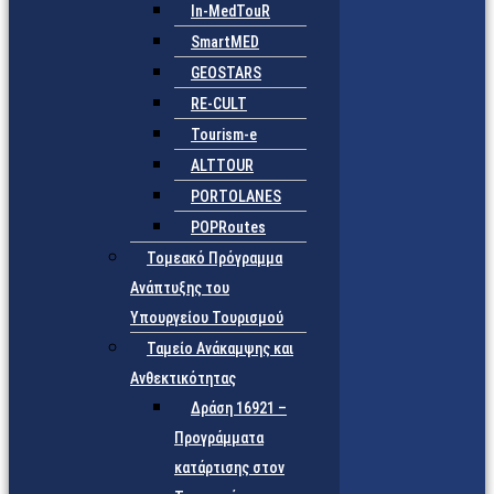
In-MedTouR
SmartMED
GEOSTARS
RE-CULT
Tourism-e
ALTTOUR
PORTOLANES
POPRoutes
Τομεακό Πρόγραμμα
Ανάπτυξης του
Υπουργείου Τουρισμού
Ταμείο Ανάκαμψης και
Ανθεκτικότητας
Δράση 16921 –
Προγράμματα
κατάρτισης στον