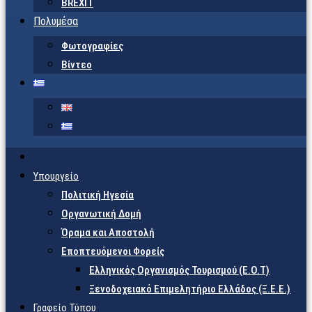
BREXIT
Πολυμέσα
Φωτογραφίες
Βίντεο
Υπουργείο
Πολιτική Ηγεσία
Οργανωτική Δομή
Όραμα και Αποστολή
Εποπτευόμενοι Φορείς
Eλληνικός Οργανισμός Τουρισμού (Ε.Ο.Τ)
Ξενοδοχειακό Επιμελητήριο Ελλάδος (Ξ.Ε.Ε.)
Γραφείο Τύπου