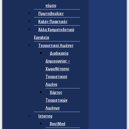
νόμου
Πρωτοβουλίες
Καλές Πρακτικές
Άλλα Χρηματοδοτικά
Εργαλεία
Τουριστικοί Λιμένες
Διαδικασία
Δημιουργίας –
Χωροθέτησης
Τουριστικού
Λιμένα
Χάρτες
Τουριστικών
Λιμένων
Interreg
BestMed