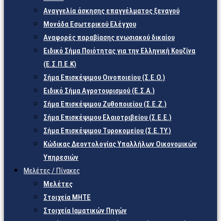
Αναγγελία άσκησης επαγγέλματος ξεναγού
Μονάδα Εσωτερικού Ελέγχου
Αναφορές παραβίασης ενωσιακού δικαίου
Ειδικό Σήμα Ποιότητας για την Ελληνική Κουζίνα
(Ε.Σ.Π.Ε.Κ)
Σήμα Επισκέψιμου Οινοποιείου (Σ.Ε.Ο.)
Ειδικό Σήμα Αγροτουρισμού (Ε.Σ.Α.)
Σήμα Επισκέψιμου Ζυθοποιείου (Σ.Ε.Ζ.)
Σήμα Επισκέψιμου Ελαιοτριβείου (Σ.Ε.Ε.)
Σήμα Επισκέψιμου Τυροκομείου (Σ.Ε.TY.)
Κώδικας Δεοντολογίας Υπαλλήλων Οικονομικών
Υπηρεσιών
Μελέτες / Πίνακες
Μελέτες
Στοιχεία ΜΗΤΕ
Στοιχεία Ιαματικών Πηγών