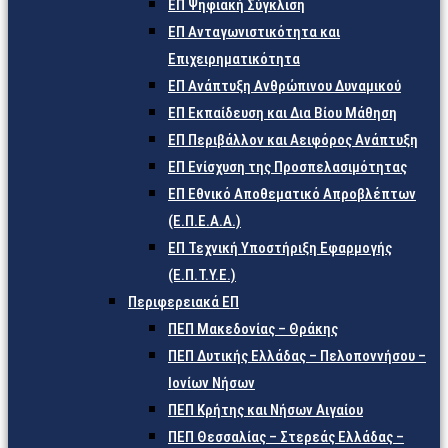
ΕΠ Ψηφιακή Σύγκλιση
ΕΠ Ανταγωνιστικότητα και
Επιχειρηματικότητα
ΕΠ Ανάπτυξη Ανθρώπινου Δυναμικού
ΕΠ Εκπαίδευση και Δια Βίου Μάθηση
ΕΠ Περιβάλλον και Αειφόρος Ανάπτυξη
ΕΠ Ενίσχυση της Προσπελασιμότητας
ΕΠ Εθνικό Αποθεματικό Απροβλέπτων
(Ε.Π.Ε.Α.Α.)
ΕΠ Τεχνική Υποστήριξη Εφαρμογής
(Ε.Π.Τ.Υ.Ε.)
Περιφερειακά ΕΠ
ΠΕΠ Μακεδονίας – Θράκης
ΠΕΠ Δυτικής Ελλάδας – Πελοποννήσου –
Ιονίων Νήσων
ΠΕΠ Κρήτης και Νήσων Αιγαίου
ΠΕΠ Θεσσαλίας – Στερεάς Ελλάδας –