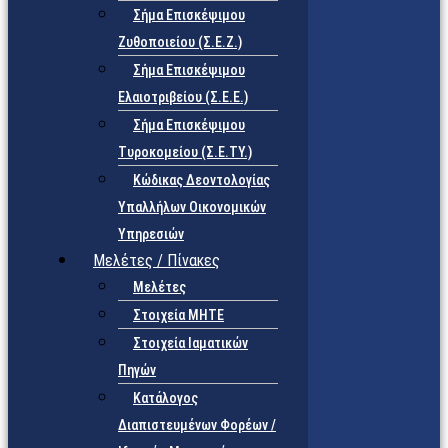
Σήμα Επισκέψιμου
Ζυθοποιείου (Σ.Ε.Ζ.)
Σήμα Επισκέψιμου
Ελαιοτριβείου (Σ.Ε.Ε.)
Σήμα Επισκέψιμου
Τυροκομείου (Σ.Ε.TY.)
Κώδικας Δεοντολογίας
Υπαλλήλων Οικονομικών
Υπηρεσιών
Μελέτες / Πίνακες
Μελέτες
Στοιχεία ΜΗΤΕ
Στοιχεία Ιαματικών
Πηγών
Κατάλογος
Διαπιστευμένων Φορέων /