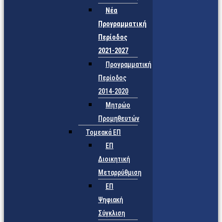
Νέα
Προγραμματική
Περίοδος
2021-2027
Προγραμματική
Περίοδος
2014-2020
Μητρώο
Προμηθευτών
Τομεακά ΕΠ
ΕΠ
Διοικητική
Μεταρρύθμιση
ΕΠ
Ψηφιακή
Σύγκλιση