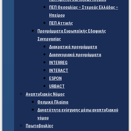
ΠΕΠ Θεσσαλίας – Στερεάς Ελλάδας –
Ηπείρου
ΠΕΠ Αττικής
Προγράμματα Ευρωπαϊκής Εδαφικής
Συνεργασίας
Διακρατικά προγράμματα
Διασυνοριακά προγράμματα
INTERREG
INTERACT
ESPON
URBACT
Αναπτυξιακός Νόμος
Θεσμικό Πλαίσιο
Δυνατότητα ενίσχυσης μέσω αναπτυξιακού
νόμου
Πρωτοβουλίες