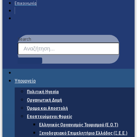
Επικοινωνία
Search
Υπουργείο
Πολιτική Ηγεσία
Οργανωτική Δομή
Όραμα και Αποστολή
Εποπτευόμενοι Φορείς
Eλληνικός Οργανισμός Τουρισμού (Ε.Ο.Τ)
Ξενοδοχειακό Επιμελητήριο Ελλάδος (Ξ.Ε.Ε.)