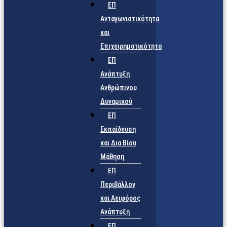
ΕΠ
Ανταγωνιστικότητα
και
Επιχειρηματικότητα
ΕΠ
Ανάπτυξη
Ανθρώπινου
Δυναμικού
ΕΠ
Εκπαίδευση
και Δια Βίου
Μάθηση
ΕΠ
Περιβάλλον
και Αειφόρος
Ανάπτυξη
ΕΠ