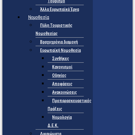
Τουρισμό
Άλλα Ευρωπαϊκά Έργα
Νομοθεσία
Πύλη Τουριστικής
Νομοθεσίας
Βραχυχρόνια διαμονή
Ευρωπαϊκή Νομοθεσία
Συνθήκες
Κανονισμοί
Οδηγίες
Αποφάσεις
Ανακοινώσεις
Προπαρασκευαστικές
Πράξεις
Νομολογία
Δ.Ε.Κ.
Δικαιώματα