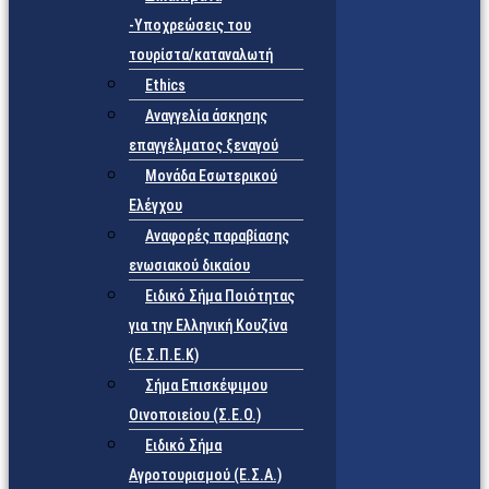
-Υποχρεώσεις του
τουρίστα/καταναλωτή
Ethics
Αναγγελία άσκησης
επαγγέλματος ξεναγού
Μονάδα Εσωτερικού
Ελέγχου
Αναφορές παραβίασης
ενωσιακού δικαίου
Ειδικό Σήμα Ποιότητας
για την Ελληνική Κουζίνα
(Ε.Σ.Π.Ε.Κ)
Σήμα Επισκέψιμου
Οινοποιείου (Σ.Ε.Ο.)
Ειδικό Σήμα
Αγροτουρισμού (Ε.Σ.Α.)