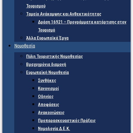
Τουρισμού
Ταμείο Ανάκαμψης και Ανθεκτικότητας
Δράση 16921 – Προγράμματα κατάρτισης στον
Τουρισμό
Άλλα Ευρωπαϊκά Έργα
Νομοθεσία
Πύλη Τουριστικής Νομοθεσίας
Βραχυχρόνια διαμονή
Ευρωπαϊκή Νομοθεσία
Συνθήκες
Κανονισμοί
Οδηγίες
Αποφάσεις
Ανακοινώσεις
Προπαρασκευαστικές Πράξεις
Νομολογία Δ.Ε.Κ.