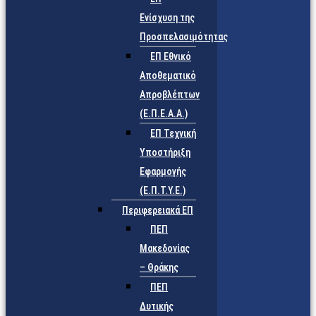
Ενίσχυση της
Προσπελασιμότητας
ΕΠ Εθνικό
Αποθεματικό
Απροβλέπτων
(Ε.Π.Ε.Α.Α.)
ΕΠ Τεχνική
Υποστήριξη
Εφαρμογής
(Ε.Π.Τ.Υ.Ε.)
Περιφερειακά ΕΠ
ΠΕΠ
Μακεδονίας
– Θράκης
ΠΕΠ
Δυτικής