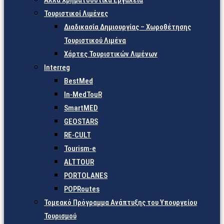
Άλλα Χρηματοδοτικά Εργαλεία
Τουριστικοί Λιμένες
Διαδικασία Δημιουργίας – Χωροθέτησης
Τουριστικού Λιμένα
Χάρτες Τουριστικών Λιμένων
Interreg
BestMed
In-MedTouR
SmartMED
GEOSTARS
RE-CULT
Tourism-e
ALTTOUR
PORTOLANES
POPRoutes
Τομεακό Πρόγραμμα Ανάπτυξης του Υπουργείου
Τουρισμού