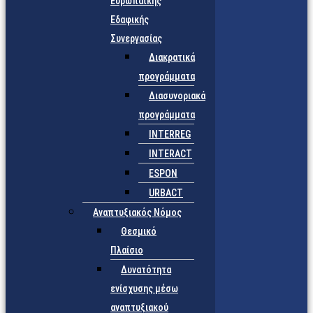
Ευρωπαϊκής
Εδαφικής
Συνεργασίας
Διακρατικά
προγράμματα
Διασυνοριακά
προγράμματα
INTERREG
INTERACT
ESPON
URBACT
Αναπτυξιακός Νόμος
Θεσμικό
Πλαίσιο
Δυνατότητα
ενίσχυσης μέσω
αναπτυξιακού