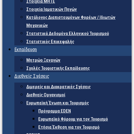
Στοιχεία ΜΗΤΕ
Στοιχεία Ιαματικών Πηγών
Κατάλογος Διαπιστευμένων Φορέων / Ιδιωτών
Μηχανικών
Στατιστικά Δεδομένα Ελληνικού Τουρισμού
Στατιστικός Επικεφαλής
Εκπαίδευση
Μητρώο Ξεναγών
Σχολές Τουριστικής Εκπαίδευσης
Διεθνείς Σχέσεις
Διμερείς και Διακρατικές Σχέσεις
Διεθνείς Οργανισμοί
Ευρωπαϊκή Ένωση και Τουρισμός
Πρόγραμμα EDEN
Ευρωπαϊκό Φόρουμ για τον Τουρισμό
Ετήσια Έκθεση για τον Τουρισμό