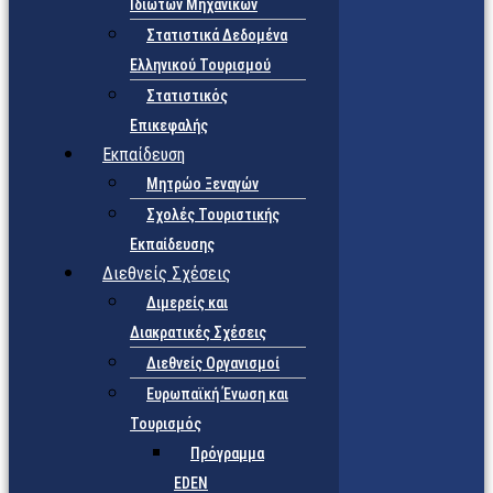
Ιδιωτών Μηχανικών
Στατιστικά Δεδομένα
Ελληνικού Τουρισμού
Στατιστικός
Επικεφαλής
Εκπαίδευση
Μητρώο Ξεναγών
Σχολές Τουριστικής
Εκπαίδευσης
Διεθνείς Σχέσεις
Διμερείς και
Διακρατικές Σχέσεις
Διεθνείς Οργανισμοί
Ευρωπαϊκή Ένωση και
Τουρισμός
Πρόγραμμα
EDEN