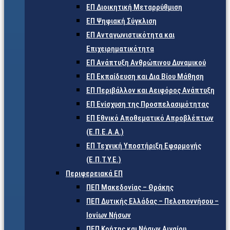
ΕΠ Διοικητική Μεταρρύθμιση
ΕΠ Ψηφιακή Σύγκλιση
ΕΠ Ανταγωνιστικότητα και
Επιχειρηματικότητα
ΕΠ Ανάπτυξη Ανθρώπινου Δυναμικού
ΕΠ Εκπαίδευση και Δια Βίου Μάθηση
ΕΠ Περιβάλλον και Αειφόρος Ανάπτυξη
ΕΠ Ενίσχυση της Προσπελασιμότητας
ΕΠ Εθνικό Αποθεματικό Απροβλέπτων
(Ε.Π.Ε.Α.Α.)
ΕΠ Τεχνική Υποστήριξη Εφαρμογής
(Ε.Π.Τ.Υ.Ε.)
Περιφερειακά ΕΠ
ΠΕΠ Μακεδονίας – Θράκης
ΠΕΠ Δυτικής Ελλάδας – Πελοποννήσου –
Ιονίων Νήσων
ΠΕΠ Κρήτης και Νήσων Αιγαίου