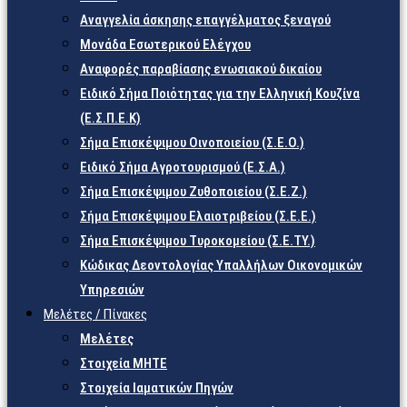
Αναγγελία άσκησης επαγγέλματος ξεναγού
Μονάδα Εσωτερικού Ελέγχου
Αναφορές παραβίασης ενωσιακού δικαίου
Ειδικό Σήμα Ποιότητας για την Ελληνική Κουζίνα
(Ε.Σ.Π.Ε.Κ)
Σήμα Επισκέψιμου Οινοποιείου (Σ.Ε.Ο.)
Ειδικό Σήμα Αγροτουρισμού (Ε.Σ.Α.)
Σήμα Επισκέψιμου Ζυθοποιείου (Σ.Ε.Ζ.)
Σήμα Επισκέψιμου Ελαιοτριβείου (Σ.Ε.Ε.)
Σήμα Επισκέψιμου Τυροκομείου (Σ.Ε.TY.)
Κώδικας Δεοντολογίας Υπαλλήλων Οικονομικών
Υπηρεσιών
Μελέτες / Πίνακες
Μελέτες
Στοιχεία ΜΗΤΕ
Στοιχεία Ιαματικών Πηγών