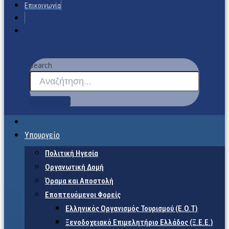
Επικοινωνία
Search
Υπουργείο
Πολιτική Ηγεσία
Οργανωτική Δομή
Όραμα και Αποστολή
Εποπτευόμενοι Φορείς
Eλληνικός Οργανισμός Τουρισμού (Ε.Ο.Τ)
Ξενοδοχειακό Επιμελητήριο Ελλάδος (Ξ.Ε.Ε.)