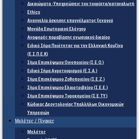
Δικαιώματα -Υποχρεώσεις του τουρίστα/καταναλωτή
Ethics
Αναγγελία άσκησης επαγγέλματος ξεναγού
Μονάδα Εσωτερικού Ελέγχου
Αναφορές παραβίασης ενωσιακού δικαίου
Ειδικό Σήμα Ποιότητας για την Ελληνική Κουζίνα
(Ε.Σ.Π.Ε.Κ)
Σήμα Επισκέψιμου Οινοποιείου (Σ.Ε.Ο.)
Ειδικό Σήμα Αγροτουρισμού (Ε.Σ.Α.)
Σήμα Επισκέψιμου Ζυθοποιείου (Σ.Ε.Ζ.)
Σήμα Επισκέψιμου Ελαιοτριβείου (Σ.Ε.Ε.)
Σήμα Επισκέψιμου Τυροκομείου (Σ.Ε.TY.)
Κώδικας Δεοντολογίας Υπαλλήλων Οικονομικών
Υπηρεσιών
Μελέτες / Πίνακες
Μελέτες