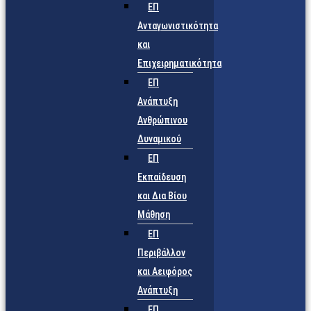
ΕΠ
Ανταγωνιστικότητα
και
Επιχειρηματικότητα
ΕΠ
Ανάπτυξη
Ανθρώπινου
Δυναμικού
ΕΠ
Εκπαίδευση
και Δια Βίου
Μάθηση
ΕΠ
Περιβάλλον
και Αειφόρος
Ανάπτυξη
ΕΠ