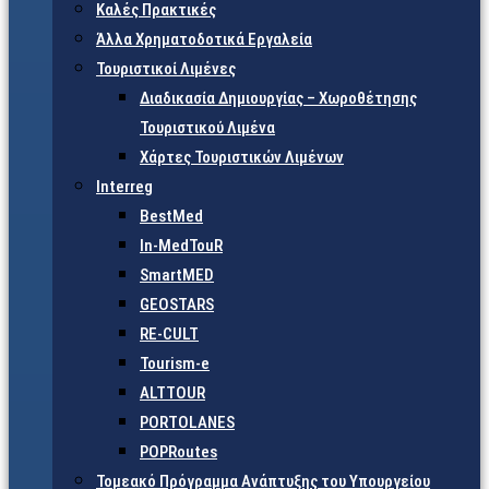
Καλές Πρακτικές
Άλλα Χρηματοδοτικά Εργαλεία
Τουριστικοί Λιμένες
Διαδικασία Δημιουργίας – Χωροθέτησης
Τουριστικού Λιμένα
Χάρτες Τουριστικών Λιμένων
Interreg
BestMed
In-MedTouR
SmartMED
GEOSTARS
RE-CULT
Tourism-e
ALTTOUR
PORTOLANES
POPRoutes
Τομεακό Πρόγραμμα Ανάπτυξης του Υπουργείου