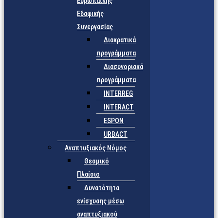
Ευρωπαϊκής
Εδαφικής
Συνεργασίας
Διακρατικά
προγράμματα
Διασυνοριακά
προγράμματα
INTERREG
INTERACT
ESPON
URBACT
Αναπτυξιακός Νόμος
Θεσμικό
Πλαίσιο
Δυνατότητα
ενίσχυσης μέσω
αναπτυξιακού