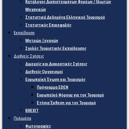
Κατάλογος Διαπιστευμένων Φορέων / Ιδιωτών
Μηχανικών
Στατιστικά Δεδομένα Ελληνικού Τουρισμού
Στατιστικός Επικεφαλής
Εκπαίδευση
Μητρώο Ξεναγών
Σχολές Τουριστικής Εκπαίδευσης
Διεθνείς Σχέσεις
Διμερείς και Διακρατικές Σχέσεις
Διεθνείς Οργανισμοί
Ευρωπαϊκή Ένωση και Τουρισμός
Πρόγραμμα EDEN
Ευρωπαϊκό Φόρουμ για τον Τουρισμό
Ετήσια Έκθεση για τον Τουρισμό
BREXIT
Πολυμέσα
Φωτογραφίες