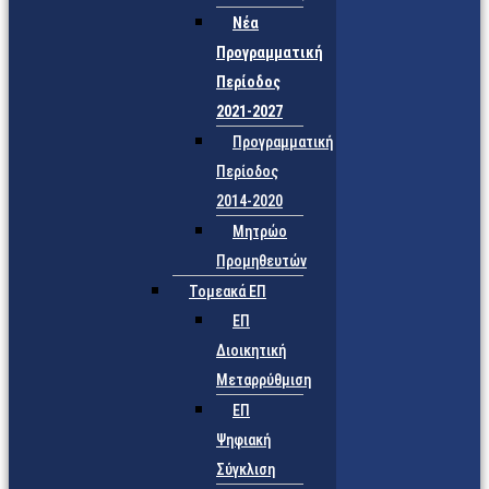
Νέα
Προγραμματική
Περίοδος
2021-2027
Προγραμματική
Περίοδος
2014-2020
Μητρώο
Προμηθευτών
Τομεακά ΕΠ
ΕΠ
Διοικητική
Μεταρρύθμιση
ΕΠ
Ψηφιακή
Σύγκλιση