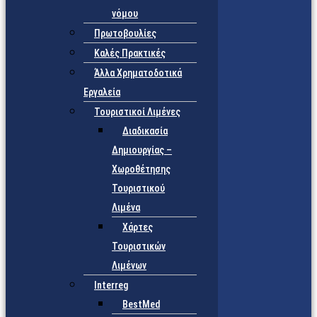
νόμου
Πρωτοβουλίες
Καλές Πρακτικές
Άλλα Χρηματοδοτικά
Εργαλεία
Τουριστικοί Λιμένες
Διαδικασία
Δημιουργίας –
Χωροθέτησης
Τουριστικού
Λιμένα
Χάρτες
Τουριστικών
Λιμένων
Interreg
BestMed