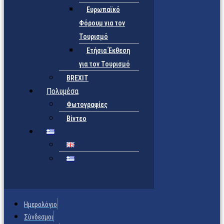
Ευρωπαϊκό
Φόρουμ για τον
Τουρισμό
Ετήσια Έκθεση
για τον Τουρισμό
BREXIT
Πολυμέσα
Φωτογραφίες
Βίντεο
Ημερολόγιο
Σύνδεσμοι