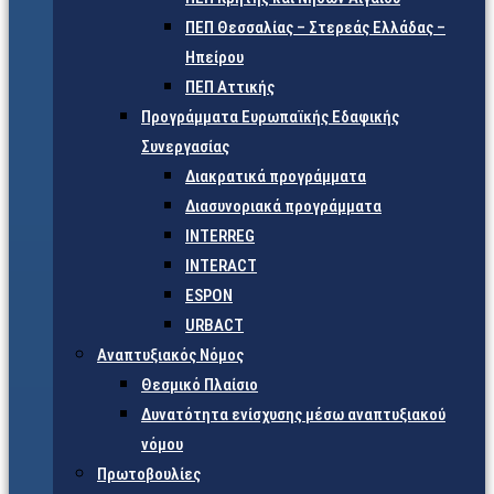
ΠΕΠ Θεσσαλίας – Στερεάς Ελλάδας –
Ηπείρου
ΠΕΠ Αττικής
Προγράμματα Ευρωπαϊκής Εδαφικής
Συνεργασίας
Διακρατικά προγράμματα
Διασυνοριακά προγράμματα
INTERREG
INTERACT
ESPON
URBACT
Αναπτυξιακός Νόμος
Θεσμικό Πλαίσιο
Δυνατότητα ενίσχυσης μέσω αναπτυξιακού
νόμου
Πρωτοβουλίες