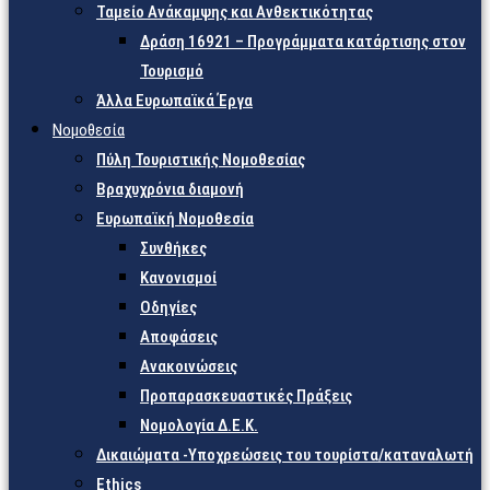
Ταμείο Ανάκαμψης και Ανθεκτικότητας
Δράση 16921 – Προγράμματα κατάρτισης στον
Τουρισμό
Άλλα Ευρωπαϊκά Έργα
Νομοθεσία
Πύλη Τουριστικής Νομοθεσίας
Βραχυχρόνια διαμονή
Ευρωπαϊκή Νομοθεσία
Συνθήκες
Κανονισμοί
Οδηγίες
Αποφάσεις
Ανακοινώσεις
Προπαρασκευαστικές Πράξεις
Νομολογία Δ.Ε.Κ.
Δικαιώματα -Υποχρεώσεις του τουρίστα/καταναλωτή
Ethics