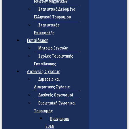
Ιδιωτών Μηχανικών
Στατιστικά Δεδομένα
Ελληνικού Τουρισμού
Στατιστικός
Επικεφαλής
Εκπαίδευση
Μητρώο Ξεναγών
Σχολές Τουριστικής
Εκπαίδευσης
Διεθνείς Σχέσεις
Διμερείς και
Διακρατικές Σχέσεις
Διεθνείς Οργανισμοί
Ευρωπαϊκή Ένωση και
Τουρισμός
Πρόγραμμα
EDEN