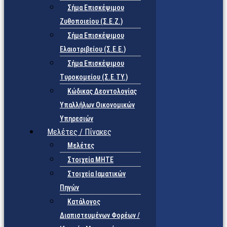
Σήμα Επισκέψιμου
Ζυθοποιείου (Σ.Ε.Ζ.)
Σήμα Επισκέψιμου
Ελαιοτριβείου (Σ.Ε.Ε.)
Σήμα Επισκέψιμου
Τυροκομείου (Σ.Ε.TY.)
Κώδικας Δεοντολογίας
Υπαλλήλων Οικονομικών
Υπηρεσιών
Μελέτες / Πίνακες
Μελέτες
Στοιχεία ΜΗΤΕ
Στοιχεία Ιαματικών
Πηγών
Κατάλογος
Διαπιστευμένων Φορέων /