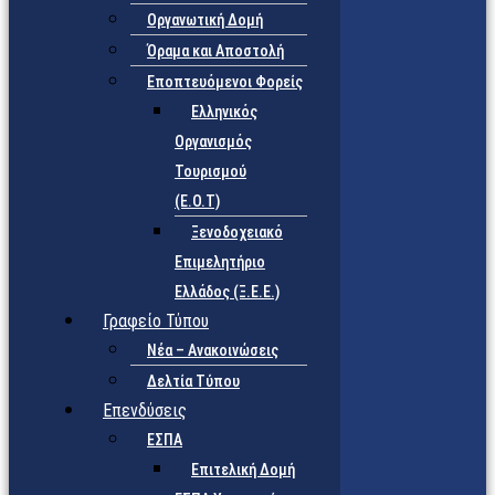
Οργανωτική Δομή
Όραμα και Αποστολή
Εποπτευόμενοι Φορείς
Eλληνικός
Οργανισμός
Τουρισμού
(Ε.Ο.Τ)
Ξενοδοχειακό
Επιμελητήριο
Ελλάδος (Ξ.Ε.Ε.)
Γραφείο Τύπου
Νέα – Ανακοινώσεις
Δελτία Τύπου
Επενδύσεις
ΕΣΠΑ
Επιτελική Δομή