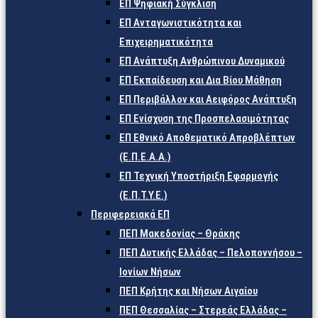
ΕΠ Ψηφιακή Σύγκλιση
ΕΠ Ανταγωνιστικότητα και
Επιχειρηματικότητα
ΕΠ Ανάπτυξη Ανθρώπινου Δυναμικού
ΕΠ Εκπαίδευση και Δια Βίου Μάθηση
ΕΠ Περιβάλλον και Αειφόρος Ανάπτυξη
ΕΠ Ενίσχυση της Προσπελασιμότητας
ΕΠ Εθνικό Αποθεματικό Απροβλέπτων
(Ε.Π.Ε.Α.Α.)
ΕΠ Τεχνική Υποστήριξη Εφαρμογής
(Ε.Π.Τ.Υ.Ε.)
Περιφερειακά ΕΠ
ΠΕΠ Μακεδονίας – Θράκης
ΠΕΠ Δυτικής Ελλάδας – Πελοποννήσου –
Ιονίων Νήσων
ΠΕΠ Κρήτης και Νήσων Αιγαίου
ΠΕΠ Θεσσαλίας – Στερεάς Ελλάδας –