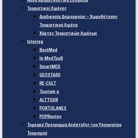
Άλλα Χρηματοδοτικά Εργαλεία
Τουριστικοί Λιμένες
Διαδικασία Δημιουργίας – Χωροθέτησης
Τουριστικού Λιμένα
Χάρτες Τουριστικών Λιμένων
Interreg
BestMed
In-MedTouR
SmartMED
GEOSTARS
RE-CULT
Tourism-e
ALTTOUR
PORTOLANES
POPRoutes
Τομεακό Πρόγραμμα Ανάπτυξης του Υπουργείου
Τουρισμού