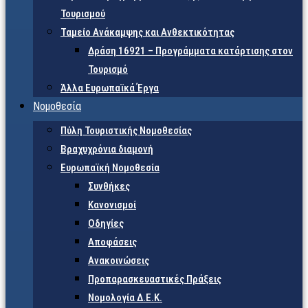
Τουρισμού
Ταμείο Ανάκαμψης και Ανθεκτικότητας
Δράση 16921 – Προγράμματα κατάρτισης στον
Τουρισμό
Άλλα Ευρωπαϊκά Έργα
Νομοθεσία
Πύλη Τουριστικής Νομοθεσίας
Βραχυχρόνια διαμονή
Ευρωπαϊκή Νομοθεσία
Συνθήκες
Κανονισμοί
Οδηγίες
Αποφάσεις
Ανακοινώσεις
Προπαρασκευαστικές Πράξεις
Νομολογία Δ.Ε.Κ.