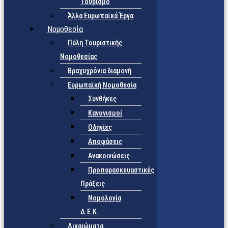
Τουρισμό
Άλλα Ευρωπαϊκά Έργα
Νομοθεσία
Πύλη Τουριστικής
Νομοθεσίας
Βραχυχρόνια διαμονή
Ευρωπαϊκή Νομοθεσία
Συνθήκες
Κανονισμοί
Οδηγίες
Αποφάσεις
Ανακοινώσεις
Προπαρασκευαστικές
Πράξεις
Νομολογία
Δ.Ε.Κ.
Δικαιώματα