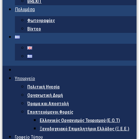
BREXIT
Πολυμέσα
Φωτογραφίες
Βίντεο
Υπουργείο
Πολιτική Ηγεσία
Οργανωτική Δομή
Όραμα και Αποστολή
Εποπτευόμενοι Φορείς
Eλληνικός Οργανισμός Τουρισμού (Ε.Ο.Τ)
Ξενοδοχειακό Επιμελητήριο Ελλάδος (Ξ.Ε.Ε.)
Γραφείο Τύπου