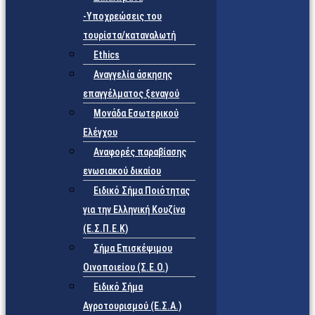
-Υποχρεώσεις του
τουρίστα/καταναλωτή
Ethics
Αναγγελία άσκησης
επαγγέλματος ξεναγού
Μονάδα Εσωτερικού
Ελέγχου
Αναφορές παραβίασης
ενωσιακού δικαίου
Ειδικό Σήμα Ποιότητας
για την Ελληνική Κουζίνα
(Ε.Σ.Π.Ε.Κ)
Σήμα Επισκέψιμου
Οινοποιείου (Σ.Ε.Ο.)
Ειδικό Σήμα
Αγροτουρισμού (Ε.Σ.Α.)