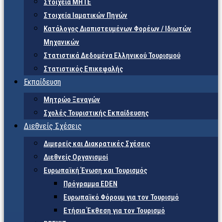
Στοιχεία ΜΗΤΕ
Στοιχεία Ιαματικών Πηγών
Κατάλογος Διαπιστευμένων Φορέων / Ιδιωτών
Μηχανικών
Στατιστικά Δεδομένα Ελληνικού Τουρισμού
Στατιστικός Επικεφαλής
Εκπαίδευση
Μητρώο Ξεναγών
Σχολές Τουριστικής Εκπαίδευσης
Διεθνείς Σχέσεις
Διμερείς και Διακρατικές Σχέσεις
Διεθνείς Οργανισμοί
Ευρωπαϊκή Ένωση και Τουρισμός
Πρόγραμμα EDEN
Ευρωπαϊκό Φόρουμ για τον Τουρισμό
Ετήσια Έκθεση για τον Τουρισμό