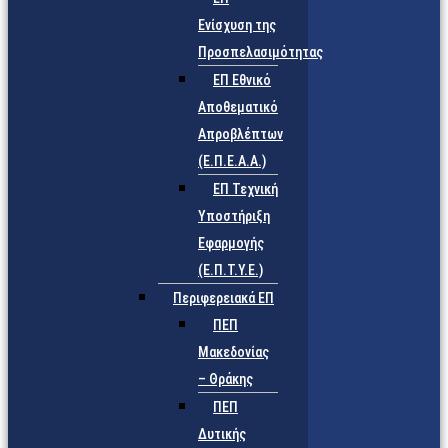
Ενίσχυση της
Προσπελασιμότητας
ΕΠ Εθνικό
Αποθεματικό
Απροβλέπτων
(Ε.Π.Ε.Α.Α.)
ΕΠ Τεχνική
Υποστήριξη
Εφαρμογής
(Ε.Π.Τ.Υ.Ε.)
Περιφερειακά ΕΠ
ΠΕΠ
Μακεδονίας
– Θράκης
ΠΕΠ
Δυτικής