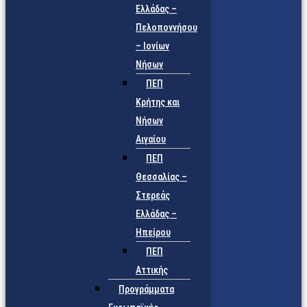
Ελλάδας –
Πελοποννήσου
– Ιονίων
Νήσων
ΠΕΠ
Κρήτης και
Νήσων
Αιγαίου
ΠΕΠ
Θεσσαλίας –
Στερεάς
Ελλάδας –
Ηπείρου
ΠΕΠ
Αττικής
Προγράμματα