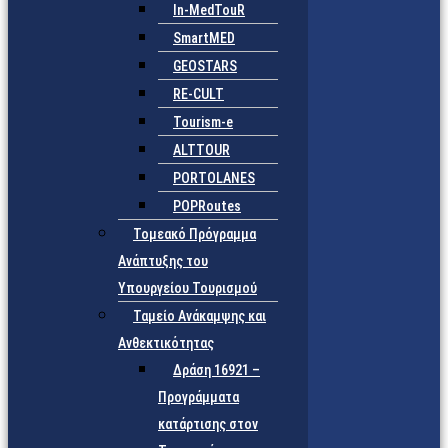
In-MedTouR
SmartMED
GEOSTARS
RE-CULT
Tourism-e
ALTTOUR
PORTOLANES
POPRoutes
Τομεακό Πρόγραμμα
Ανάπτυξης του
Υπουργείου Τουρισμού
Ταμείο Ανάκαμψης και
Ανθεκτικότητας
Δράση 16921 –
Προγράμματα
κατάρτισης στον