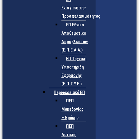
Ενίσχυση της
Προσπελασιμότητας
ΕΠ Εθνικό
Αποθεματικό
Απροβλέπτων
(Ε.Π.Ε.Α.Α.)
ΕΠ Τεχνική
Υποστήριξη
Εφαρμογής
(Ε.Π.Τ.Υ.Ε.)
Περιφερειακά ΕΠ
ΠΕΠ
Μακεδονίας
– Θράκης
ΠΕΠ
Δυτικής