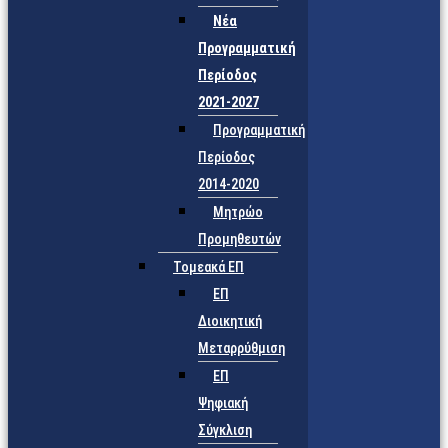
Νέα
Προγραμματική
Περίοδος
2021-2027
Προγραμματική
Περίοδος
2014-2020
Μητρώο
Προμηθευτών
Τομεακά ΕΠ
ΕΠ
Διοικητική
Μεταρρύθμιση
ΕΠ
Ψηφιακή
Σύγκλιση