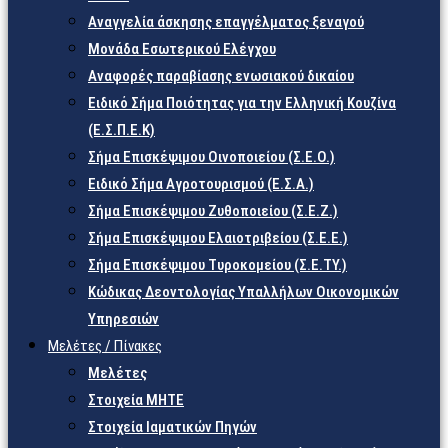
Αναγγελία άσκησης επαγγέλματος ξεναγού
Μονάδα Εσωτερικού Ελέγχου
Αναφορές παραβίασης ενωσιακού δικαίου
Ειδικό Σήμα Ποιότητας για την Ελληνική Κουζίνα
(Ε.Σ.Π.Ε.Κ)
Σήμα Επισκέψιμου Οινοποιείου (Σ.Ε.Ο.)
Ειδικό Σήμα Αγροτουρισμού (Ε.Σ.Α.)
Σήμα Επισκέψιμου Ζυθοποιείου (Σ.Ε.Ζ.)
Σήμα Επισκέψιμου Ελαιοτριβείου (Σ.Ε.Ε.)
Σήμα Επισκέψιμου Τυροκομείου (Σ.Ε.TY.)
Κώδικας Δεοντολογίας Υπαλλήλων Οικονομικών
Υπηρεσιών
Μελέτες / Πίνακες
Μελέτες
Στοιχεία ΜΗΤΕ
Στοιχεία Ιαματικών Πηγών