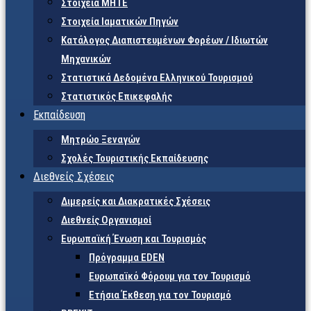
Στοιχεία ΜΗΤΕ
Στοιχεία Ιαματικών Πηγών
Κατάλογος Διαπιστευμένων Φορέων / Ιδιωτών
Μηχανικών
Στατιστικά Δεδομένα Ελληνικού Τουρισμού
Στατιστικός Επικεφαλής
Εκπαίδευση
Μητρώο Ξεναγών
Σχολές Τουριστικής Εκπαίδευσης
Διεθνείς Σχέσεις
Διμερείς και Διακρατικές Σχέσεις
Διεθνείς Οργανισμοί
Ευρωπαϊκή Ένωση και Τουρισμός
Πρόγραμμα EDEN
Ευρωπαϊκό Φόρουμ για τον Τουρισμό
Ετήσια Έκθεση για τον Τουρισμό