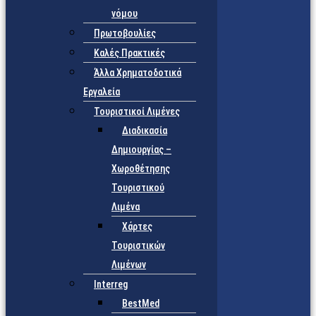
νόμου
Πρωτοβουλίες
Καλές Πρακτικές
Άλλα Χρηματοδοτικά
Εργαλεία
Τουριστικοί Λιμένες
Διαδικασία
Δημιουργίας –
Χωροθέτησης
Τουριστικού
Λιμένα
Χάρτες
Τουριστικών
Λιμένων
Interreg
BestMed