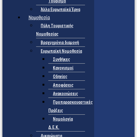
Τουρισμό
Άλλα Ευρωπαϊκά Έργα
Νομοθεσία
Πύλη Τουριστικής
Νομοθεσίας
Βραχυχρόνια διαμονή
Ευρωπαϊκή Νομοθεσία
Συνθήκες
Κανονισμοί
Οδηγίες
Αποφάσεις
Ανακοινώσεις
Προπαρασκευαστικές
Πράξεις
Νομολογία
Δ.Ε.Κ.
Δικαιώματα