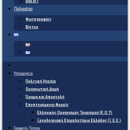
BREXIT
Πολυμέσα
Φωτογραφίες
Βίντεο
Υπουργείο
Πολιτική Ηγεσία
Οργανωτική Δομή
Όραμα και Αποστολή
Εποπτευόμενοι Φορείς
Eλληνικός Οργανισμός Τουρισμού (Ε.Ο.Τ)
Ξενοδοχειακό Επιμελητήριο Ελλάδος (Ξ.Ε.Ε.)
Γραφείο Τύπου