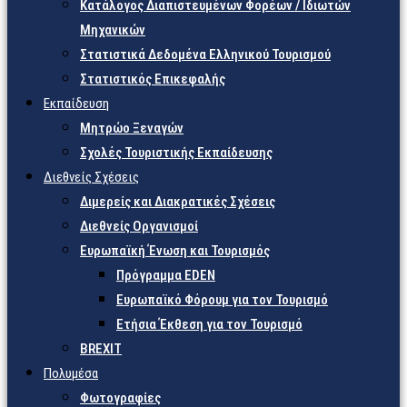
Κατάλογος Διαπιστευμένων Φορέων / Ιδιωτών
Μηχανικών
Στατιστικά Δεδομένα Ελληνικού Τουρισμού
Στατιστικός Επικεφαλής
Εκπαίδευση
Μητρώο Ξεναγών
Σχολές Τουριστικής Εκπαίδευσης
Διεθνείς Σχέσεις
Διμερείς και Διακρατικές Σχέσεις
Διεθνείς Οργανισμοί
Ευρωπαϊκή Ένωση και Τουρισμός
Πρόγραμμα EDEN
Ευρωπαϊκό Φόρουμ για τον Τουρισμό
Ετήσια Έκθεση για τον Τουρισμό
BREXIT
Πολυμέσα
Φωτογραφίες