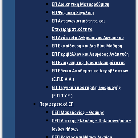
ΕΠ Διοικητική Μεταρρύθμιση
ΕΠ Ψηφιακή Σύγκλιση
ΕΠ Ανταγωνιστικότητα και
Επιχειρηματικότητα
ΕΠ Ανάπτυξη Ανθρώπινου Δυναμικού
ΕΠ Εκπαίδευση και Δια Βίου Μάθηση
ΕΠ Περιβάλλον και Αειφόρος Ανάπτυξη
ΕΠ Ενίσχυση της Προσπελασιμότητας
ΕΠ Εθνικό Αποθεματικό Απροβλέπτων
(Ε.Π.Ε.Α.Α.)
ΕΠ Τεχνική Υποστήριξη Εφαρμογής
(Ε.Π.Τ.Υ.Ε.)
Περιφερειακά ΕΠ
ΠΕΠ Μακεδονίας – Θράκης
ΠΕΠ Δυτικής Ελλάδας – Πελοποννήσου –
Ιονίων Νήσων
ΠΕΠ Κρήτης και Νήσων Αιγαίου