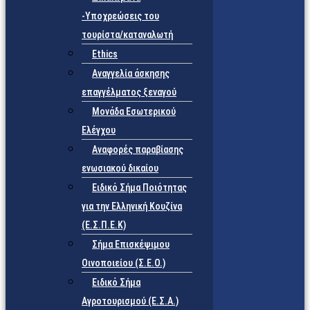
-Υποχρεώσεις του
τουρίστα/καταναλωτή
Ethics
Αναγγελία άσκησης
επαγγέλματος ξεναγού
Μονάδα Εσωτερικού
Ελέγχου
Αναφορές παραβίασης
ενωσιακού δικαίου
Ειδικό Σήμα Ποιότητας
για την Ελληνική Κουζίνα
(Ε.Σ.Π.Ε.Κ)
Σήμα Επισκέψιμου
Οινοποιείου (Σ.Ε.Ο.)
Ειδικό Σήμα
Αγροτουρισμού (Ε.Σ.Α.)