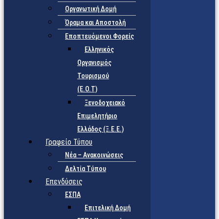
Οργανωτική Δομή
Όραμα και Αποστολή
Εποπτευόμενοι Φορείς
Eλληνικός
Οργανισμός
Τουρισμού
(Ε.Ο.Τ)
Ξενοδοχειακό
Επιμελητήριο
Ελλάδος (Ξ.Ε.Ε.)
Γραφείο Τύπου
Νέα – Ανακοινώσεις
Δελτία Τύπου
Επενδύσεις
ΕΣΠΑ
Επιτελική Δομή