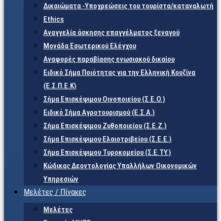
Δικαιώματα -Υποχρεώσεις του τουρίστα/καταναλωτή
Ethics
Αναγγελία άσκησης επαγγέλματος ξεναγού
Μονάδα Εσωτερικού Ελέγχου
Αναφορές παραβίασης ενωσιακού δικαίου
Ειδικό Σήμα Ποιότητας για την Ελληνική Κουζίνα
(Ε.Σ.Π.Ε.Κ)
Σήμα Επισκέψιμου Οινοποιείου (Σ.Ε.Ο.)
Ειδικό Σήμα Αγροτουρισμού (Ε.Σ.Α.)
Σήμα Επισκέψιμου Ζυθοποιείου (Σ.Ε.Ζ.)
Σήμα Επισκέψιμου Ελαιοτριβείου (Σ.Ε.Ε.)
Σήμα Επισκέψιμου Τυροκομείου (Σ.Ε.TY.)
Κώδικας Δεοντολογίας Υπαλλήλων Οικονομικών
Υπηρεσιών
Μελέτες / Πίνακες
Μελέτες