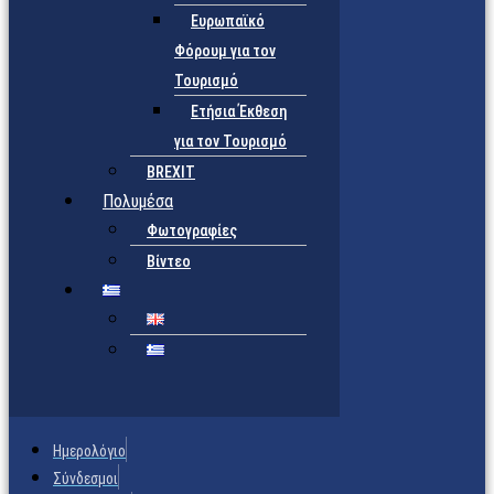
Ευρωπαϊκό
Φόρουμ για τον
Τουρισμό
Ετήσια Έκθεση
για τον Τουρισμό
BREXIT
Πολυμέσα
Φωτογραφίες
Βίντεο
Ημερολόγιο
Σύνδεσμοι