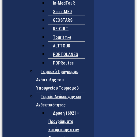
In-MedTouR
SmartMED
GEOSTARS
RE-CULT
Tourism-e
ALTTOUR
PORTOLANES
POPRoutes
Τομεακό Πρόγραμμα
Ανάπτυξης του
Υπουργείου Τουρισμού
Ταμείο Ανάκαμψης και
Ανθεκτικότητας
Δράση 16921 –
Προγράμματα
κατάρτισης στον