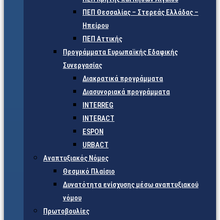
ΠΕΠ Θεσσαλίας – Στερεάς Ελλάδας –
Ηπείρου
ΠΕΠ Αττικής
Προγράμματα Ευρωπαϊκής Εδαφικής
Συνεργασίας
Διακρατικά προγράμματα
Διασυνοριακά προγράμματα
INTERREG
INTERACT
ESPON
URBACT
Αναπτυξιακός Νόμος
Θεσμικό Πλαίσιο
Δυνατότητα ενίσχυσης μέσω αναπτυξιακού
νόμου
Πρωτοβουλίες