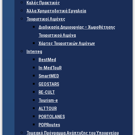
Καλές Πρακτικές
Άλλα Χρηματοδοτικά Εργαλεία
Τουριστικοί Λιμένες
Διαδικασία Δημιουργίας – Χωροθέτησης
Τουριστικού Λιμένα
Χάρτες Τουριστικών Λιμένων
Interreg
BestMed
In-MedTouR
SmartMED
GEOSTARS
RE-CULT
Tourism-e
ALTTOUR
PORTOLANES
POPRoutes
Τομεακό Πρόγραμμα Ανάπτυξης του Υπουργείου