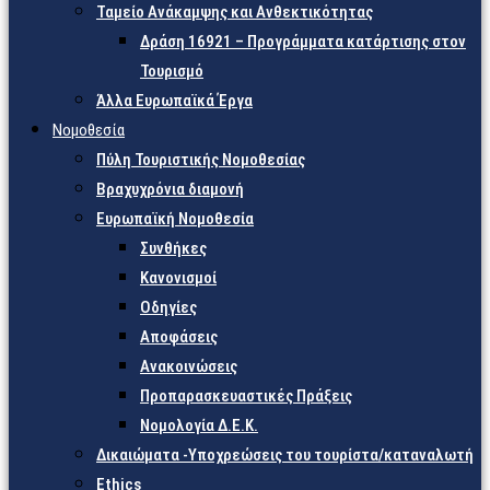
Ταμείο Ανάκαμψης και Ανθεκτικότητας
Δράση 16921 – Προγράμματα κατάρτισης στον
Τουρισμό
Άλλα Ευρωπαϊκά Έργα
Νομοθεσία
Πύλη Τουριστικής Νομοθεσίας
Βραχυχρόνια διαμονή
Ευρωπαϊκή Νομοθεσία
Συνθήκες
Κανονισμοί
Οδηγίες
Αποφάσεις
Ανακοινώσεις
Προπαρασκευαστικές Πράξεις
Νομολογία Δ.Ε.Κ.
Δικαιώματα -Υποχρεώσεις του τουρίστα/καταναλωτή
Ethics