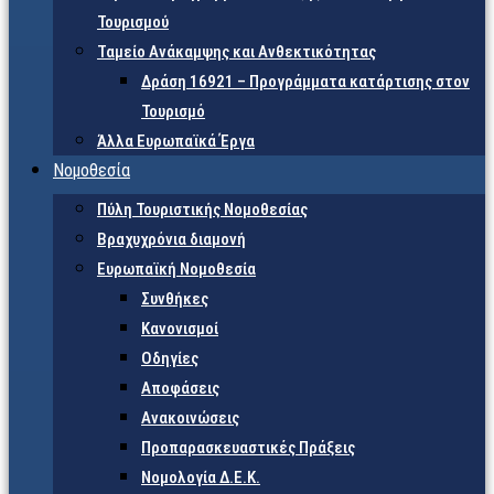
Τουρισμού
Ταμείο Ανάκαμψης και Ανθεκτικότητας
Δράση 16921 – Προγράμματα κατάρτισης στον
Τουρισμό
Άλλα Ευρωπαϊκά Έργα
Νομοθεσία
Πύλη Τουριστικής Νομοθεσίας
Βραχυχρόνια διαμονή
Ευρωπαϊκή Νομοθεσία
Συνθήκες
Κανονισμοί
Οδηγίες
Αποφάσεις
Ανακοινώσεις
Προπαρασκευαστικές Πράξεις
Νομολογία Δ.Ε.Κ.