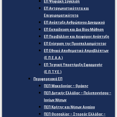
ΕΠ Ψηφιακή Σύγκλιση
ΕΠ Ανταγωνιστικότητα και
Επιχειρηματικότητα
ΕΠ Ανάπτυξη Ανθρώπινου Δυναμικού
ΕΠ Εκπαίδευση και Δια Βίου Μάθηση
ΕΠ Περιβάλλον και Αειφόρος Ανάπτυξη
ΕΠ Ενίσχυση της Προσπελασιμότητας
ΕΠ Εθνικό Αποθεματικό Απροβλέπτων
(Ε.Π.Ε.Α.Α.)
ΕΠ Τεχνική Υποστήριξη Εφαρμογής
(Ε.Π.Τ.Υ.Ε.)
Περιφερειακά ΕΠ
ΠΕΠ Μακεδονίας – Θράκης
ΠΕΠ Δυτικής Ελλάδας – Πελοποννήσου –
Ιονίων Νήσων
ΠΕΠ Κρήτης και Νήσων Αιγαίου
ΠΕΠ Θεσσαλίας – Στερεάς Ελλάδας –