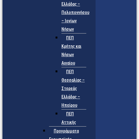
Ελλάδας –
Πελοποννήσου
– Ιονίων
Νήσων
ΠΕΠ
Κρήτης και
Νήσων
Αιγαίου
ΠΕΠ
Θεσσαλίας –
Στερεάς
Ελλάδας –
Ηπείρου
ΠΕΠ
Αττικής
Προγράμματα