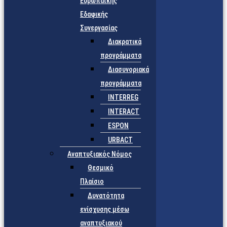
Ευρωπαϊκής
Εδαφικής
Συνεργασίας
Διακρατικά
προγράμματα
Διασυνοριακά
προγράμματα
INTERREG
INTERACT
ESPON
URBACT
Αναπτυξιακός Νόμος
Θεσμικό
Πλαίσιο
Δυνατότητα
ενίσχυσης μέσω
αναπτυξιακού