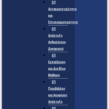
ΕΠ
Ανταγωνιστικότητα
και
Επιχειρηματικότητα
ΕΠ
Ανάπτυξη
Ανθρώπινου
Δυναμικού
ΕΠ
Εκπαίδευση
και Δια Βίου
Μάθηση
ΕΠ
Περιβάλλον
και Αειφόρος
Ανάπτυξη
ΕΠ