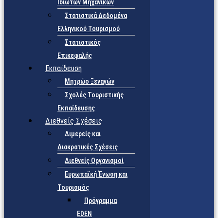
Ιδιωτών Μηχανικών
Στατιστικά Δεδομένα
Ελληνικού Τουρισμού
Στατιστικός
Επικεφαλής
Εκπαίδευση
Μητρώο Ξεναγών
Σχολές Τουριστικής
Εκπαίδευσης
Διεθνείς Σχέσεις
Διμερείς και
Διακρατικές Σχέσεις
Διεθνείς Οργανισμοί
Ευρωπαϊκή Ένωση και
Τουρισμός
Πρόγραμμα
EDEN