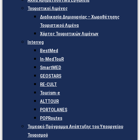
Άλλα Χρηματοδοτικά Εργαλεία
Τουριστικοί Λιμένες
Διαδικασία Δημιουργίας – Χωροθέτησης
Τουριστικού Λιμένα
Χάρτες Τουριστικών Λιμένων
Interreg
BestMed
In-MedTouR
SmartMED
GEOSTARS
RE-CULT
Tourism-e
ALTTOUR
PORTOLANES
POPRoutes
Τομεακό Πρόγραμμα Ανάπτυξης του Υπουργείου
Τουρισμού