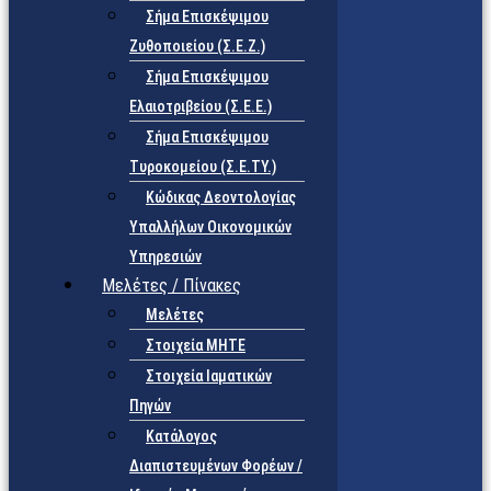
Σήμα Επισκέψιμου
Ζυθοποιείου (Σ.Ε.Ζ.)
Σήμα Επισκέψιμου
Ελαιοτριβείου (Σ.Ε.Ε.)
Σήμα Επισκέψιμου
Τυροκομείου (Σ.Ε.TY.)
Κώδικας Δεοντολογίας
Υπαλλήλων Οικονομικών
Υπηρεσιών
Μελέτες / Πίνακες
Μελέτες
Στοιχεία ΜΗΤΕ
Στοιχεία Ιαματικών
Πηγών
Κατάλογος
Διαπιστευμένων Φορέων /