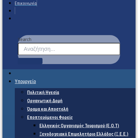
Επικοινωνία
Search
Υπουργείο
Πολιτική Ηγεσία
Οργανωτική Δομή
Όραμα και Αποστολή
Εποπτευόμενοι Φορείς
Eλληνικός Οργανισμός Τουρισμού (Ε.Ο.Τ)
Ξενοδοχειακό Επιμελητήριο Ελλάδος (Ξ.Ε.Ε.)