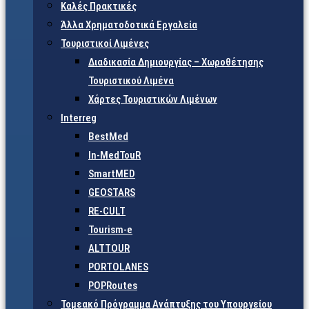
Καλές Πρακτικές
Άλλα Χρηματοδοτικά Εργαλεία
Τουριστικοί Λιμένες
Διαδικασία Δημιουργίας – Χωροθέτησης
Τουριστικού Λιμένα
Χάρτες Τουριστικών Λιμένων
Interreg
BestMed
In-MedTouR
SmartMED
GEOSTARS
RE-CULT
Tourism-e
ALTTOUR
PORTOLANES
POPRoutes
Τομεακό Πρόγραμμα Ανάπτυξης του Υπουργείου