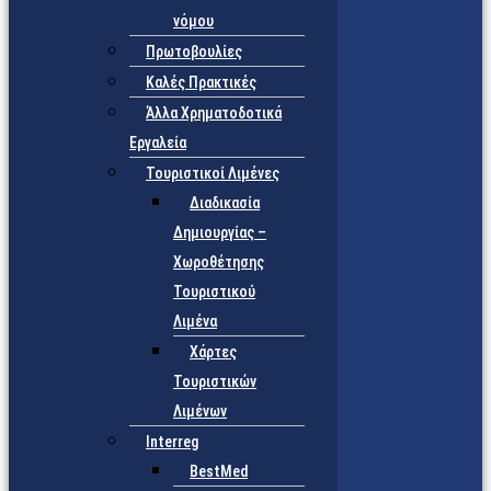
νόμου
Πρωτοβουλίες
Καλές Πρακτικές
Άλλα Χρηματοδοτικά
Εργαλεία
Τουριστικοί Λιμένες
Διαδικασία
Δημιουργίας –
Χωροθέτησης
Τουριστικού
Λιμένα
Χάρτες
Τουριστικών
Λιμένων
Interreg
BestMed