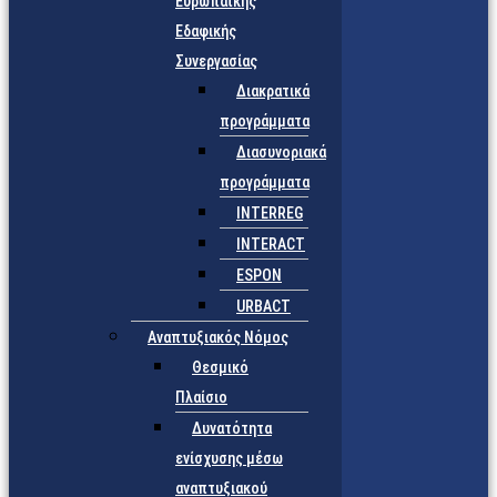
Ευρωπαϊκής
Εδαφικής
Συνεργασίας
Διακρατικά
προγράμματα
Διασυνοριακά
προγράμματα
INTERREG
INTERACT
ESPON
URBACT
Αναπτυξιακός Νόμος
Θεσμικό
Πλαίσιο
Δυνατότητα
ενίσχυσης μέσω
αναπτυξιακού