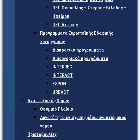
ΠΕΠ Θεσσαλίας – Στερεάς Ελλάδας –
Ηπείρου
ΠΕΠ Αττικής
Προγράμματα Ευρωπαϊκής Εδαφικής
Συνεργασίας
Διακρατικά προγράμματα
Διασυνοριακά προγράμματα
INTERREG
INTERACT
ESPON
URBACT
Αναπτυξιακός Νόμος
Θεσμικό Πλαίσιο
Δυνατότητα ενίσχυσης μέσω αναπτυξιακού
νόμου
Πρωτοβουλίες