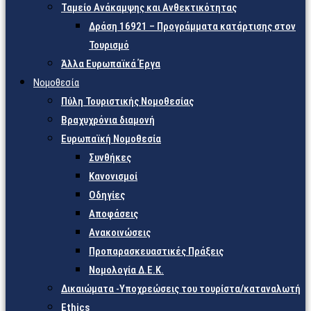
Ταμείο Ανάκαμψης και Ανθεκτικότητας
Δράση 16921 – Προγράμματα κατάρτισης στον
Τουρισμό
Άλλα Ευρωπαϊκά Έργα
Νομοθεσία
Πύλη Τουριστικής Νομοθεσίας
Βραχυχρόνια διαμονή
Ευρωπαϊκή Νομοθεσία
Συνθήκες
Κανονισμοί
Οδηγίες
Αποφάσεις
Ανακοινώσεις
Προπαρασκευαστικές Πράξεις
Νομολογία Δ.Ε.Κ.
Δικαιώματα -Υποχρεώσεις του τουρίστα/καταναλωτή
Ethics