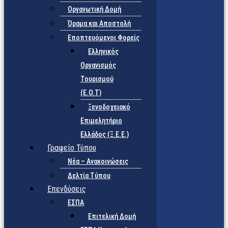
Οργανωτική Δομή
Όραμα και Αποστολή
Εποπτευόμενοι Φορείς
Eλληνικός
Οργανισμός
Τουρισμού
(Ε.Ο.Τ)
Ξενοδοχειακό
Επιμελητήριο
Ελλάδος (Ξ.Ε.Ε.)
Γραφείο Τύπου
Νέα – Ανακοινώσεις
Δελτία Τύπου
Επενδύσεις
ΕΣΠΑ
Επιτελική Δομή