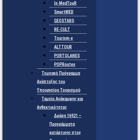
In-MedTouR
SmartMED
GEOSTARS
RE-CULT
Tourism-e
ALTTOUR
PORTOLANES
POPRoutes
Τομεακό Πρόγραμμα
Ανάπτυξης του
Υπουργείου Τουρισμού
Ταμείο Ανάκαμψης και
Ανθεκτικότητας
Δράση 16921 –
Προγράμματα
κατάρτισης στον