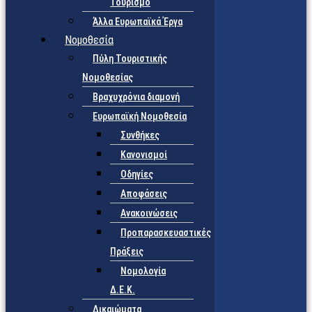
Τουρισμό
Άλλα Ευρωπαϊκά Έργα
Νομοθεσία
Πύλη Τουριστικής
Νομοθεσίας
Βραχυχρόνια διαμονή
Ευρωπαϊκή Νομοθεσία
Συνθήκες
Κανονισμοί
Οδηγίες
Αποφάσεις
Ανακοινώσεις
Προπαρασκευαστικές
Πράξεις
Νομολογία
Δ.Ε.Κ.
Δικαιώματα