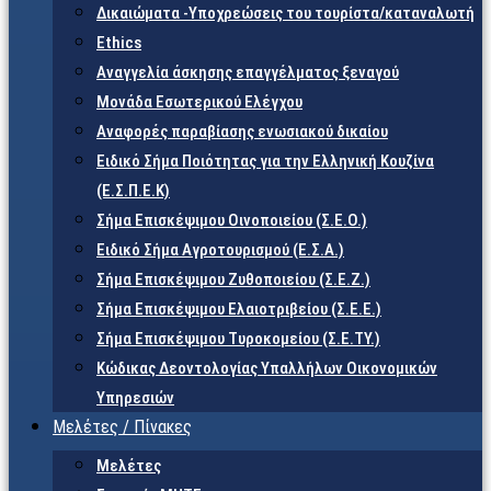
Δικαιώματα -Υποχρεώσεις του τουρίστα/καταναλωτή
Ethics
Αναγγελία άσκησης επαγγέλματος ξεναγού
Μονάδα Εσωτερικού Ελέγχου
Αναφορές παραβίασης ενωσιακού δικαίου
Ειδικό Σήμα Ποιότητας για την Ελληνική Κουζίνα
(Ε.Σ.Π.Ε.Κ)
Σήμα Επισκέψιμου Οινοποιείου (Σ.Ε.Ο.)
Ειδικό Σήμα Αγροτουρισμού (Ε.Σ.Α.)
Σήμα Επισκέψιμου Ζυθοποιείου (Σ.Ε.Ζ.)
Σήμα Επισκέψιμου Ελαιοτριβείου (Σ.Ε.Ε.)
Σήμα Επισκέψιμου Τυροκομείου (Σ.Ε.TY.)
Κώδικας Δεοντολογίας Υπαλλήλων Οικονομικών
Υπηρεσιών
Μελέτες / Πίνακες
Μελέτες