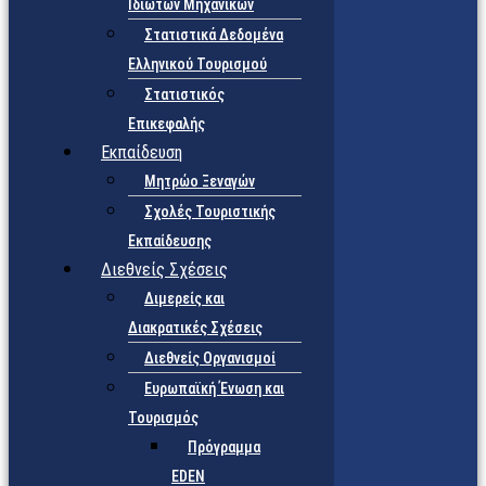
Ιδιωτών Μηχανικών
Στατιστικά Δεδομένα
Ελληνικού Τουρισμού
Στατιστικός
Επικεφαλής
Εκπαίδευση
Μητρώο Ξεναγών
Σχολές Τουριστικής
Εκπαίδευσης
Διεθνείς Σχέσεις
Διμερείς και
Διακρατικές Σχέσεις
Διεθνείς Οργανισμοί
Ευρωπαϊκή Ένωση και
Τουρισμός
Πρόγραμμα
EDEN