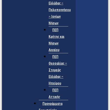
Ελλάδας –
Πελοποννήσου
– Ιονίων
Νήσων
ΠΕΠ
Κρήτης και
Νήσων
Αιγαίου
ΠΕΠ
Θεσσαλίας –
Στερεάς
Ελλάδας –
Ηπείρου
ΠΕΠ
Αττικής
Προγράμματα