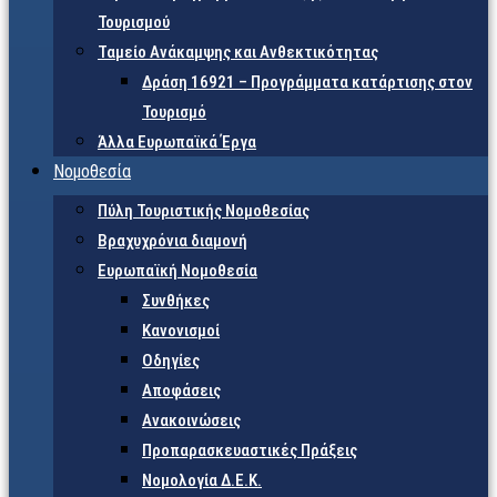
Τουρισμού
Ταμείο Ανάκαμψης και Ανθεκτικότητας
Δράση 16921 – Προγράμματα κατάρτισης στον
Τουρισμό
Άλλα Ευρωπαϊκά Έργα
Νομοθεσία
Πύλη Τουριστικής Νομοθεσίας
Βραχυχρόνια διαμονή
Ευρωπαϊκή Νομοθεσία
Συνθήκες
Κανονισμοί
Οδηγίες
Αποφάσεις
Ανακοινώσεις
Προπαρασκευαστικές Πράξεις
Νομολογία Δ.Ε.Κ.