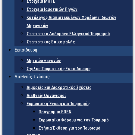
Στοιχεία ΜΗΤΕ
Στοιχεία Ιαματικών Πηγών
Κατάλογος Διαπιστευμένων Φορέων / Ιδιωτών
Μηχανικών
Στατιστικά Δεδομένα Ελληνικού Τουρισμού
Στατιστικός Επικεφαλής
Εκπαίδευση
Μητρώο Ξεναγών
Σχολές Τουριστικής Εκπαίδευσης
Διεθνείς Σχέσεις
Διμερείς και Διακρατικές Σχέσεις
Διεθνείς Οργανισμοί
Ευρωπαϊκή Ένωση και Τουρισμός
Πρόγραμμα EDEN
Ευρωπαϊκό Φόρουμ για τον Τουρισμό
Ετήσια Έκθεση για τον Τουρισμό