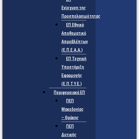
Ενίσχυση της
Προσπελασιμότητας
ΕΠ Εθνικό
Αποθεματικό
Απροβλέπτων
(Ε.Π.Ε.Α.Α.)
ΕΠ Τεχνική
Υποστήριξη
Εφαρμογής
(Ε.Π.Τ.Υ.Ε.)
Περιφερειακά ΕΠ
ΠΕΠ
Μακεδονίας
– Θράκης
ΠΕΠ
Δυτικής