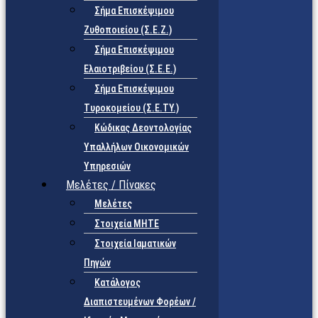
Σήμα Επισκέψιμου
Ζυθοποιείου (Σ.Ε.Ζ.)
Σήμα Επισκέψιμου
Ελαιοτριβείου (Σ.Ε.Ε.)
Σήμα Επισκέψιμου
Τυροκομείου (Σ.Ε.TY.)
Κώδικας Δεοντολογίας
Υπαλλήλων Οικονομικών
Υπηρεσιών
Μελέτες / Πίνακες
Μελέτες
Στοιχεία ΜΗΤΕ
Στοιχεία Ιαματικών
Πηγών
Κατάλογος
Διαπιστευμένων Φορέων /