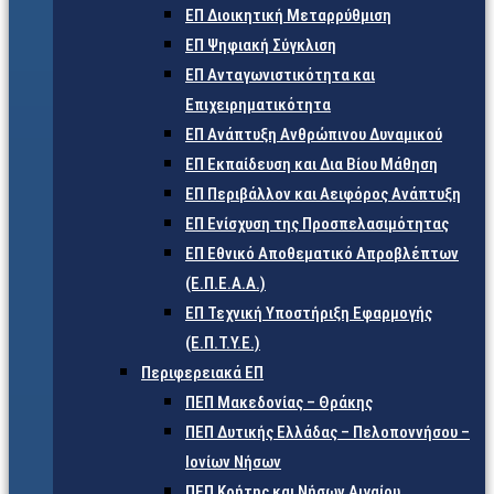
ΕΠ Διοικητική Μεταρρύθμιση
ΕΠ Ψηφιακή Σύγκλιση
ΕΠ Ανταγωνιστικότητα και
Επιχειρηματικότητα
ΕΠ Ανάπτυξη Ανθρώπινου Δυναμικού
ΕΠ Εκπαίδευση και Δια Βίου Μάθηση
ΕΠ Περιβάλλον και Αειφόρος Ανάπτυξη
ΕΠ Ενίσχυση της Προσπελασιμότητας
ΕΠ Εθνικό Αποθεματικό Απροβλέπτων
(Ε.Π.Ε.Α.Α.)
ΕΠ Τεχνική Υποστήριξη Εφαρμογής
(Ε.Π.Τ.Υ.Ε.)
Περιφερειακά ΕΠ
ΠΕΠ Μακεδονίας – Θράκης
ΠΕΠ Δυτικής Ελλάδας – Πελοποννήσου –
Ιονίων Νήσων
ΠΕΠ Κρήτης και Νήσων Αιγαίου