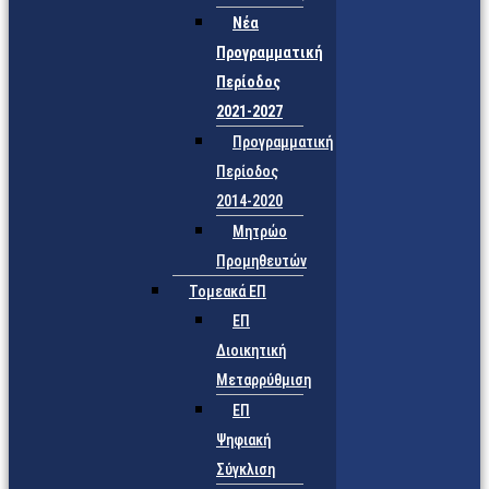
Νέα
Προγραμματική
Περίοδος
2021-2027
Προγραμματική
Περίοδος
2014-2020
Μητρώο
Προμηθευτών
Τομεακά ΕΠ
ΕΠ
Διοικητική
Μεταρρύθμιση
ΕΠ
Ψηφιακή
Σύγκλιση