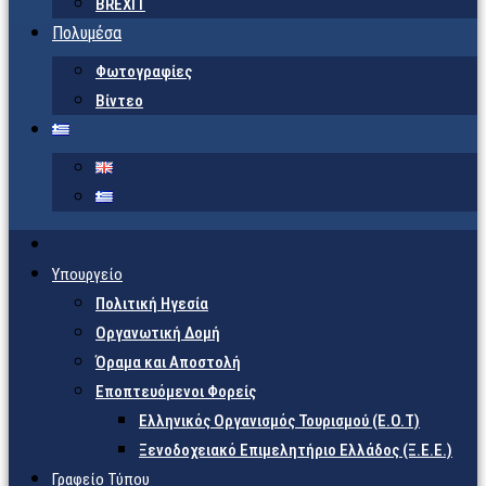
BREXIT
Πολυμέσα
Φωτογραφίες
Βίντεο
Υπουργείο
Πολιτική Ηγεσία
Οργανωτική Δομή
Όραμα και Αποστολή
Εποπτευόμενοι Φορείς
Eλληνικός Οργανισμός Τουρισμού (Ε.Ο.Τ)
Ξενοδοχειακό Επιμελητήριο Ελλάδος (Ξ.Ε.Ε.)
Γραφείο Τύπου