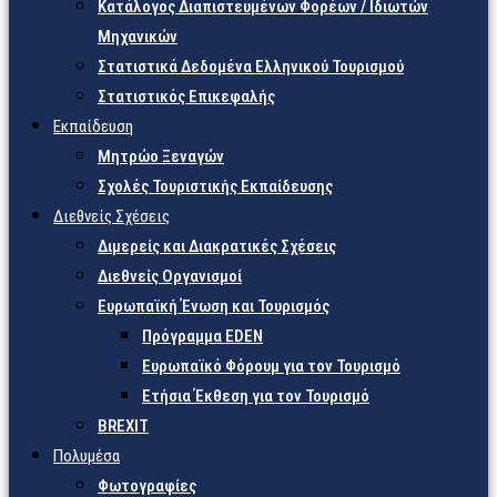
Κατάλογος Διαπιστευμένων Φορέων / Ιδιωτών
Μηχανικών
Στατιστικά Δεδομένα Ελληνικού Τουρισμού
Στατιστικός Επικεφαλής
Εκπαίδευση
Μητρώο Ξεναγών
Σχολές Τουριστικής Εκπαίδευσης
Διεθνείς Σχέσεις
Διμερείς και Διακρατικές Σχέσεις
Διεθνείς Οργανισμοί
Ευρωπαϊκή Ένωση και Τουρισμός
Πρόγραμμα EDEN
Ευρωπαϊκό Φόρουμ για τον Τουρισμό
Ετήσια Έκθεση για τον Τουρισμό
BREXIT
Πολυμέσα
Φωτογραφίες