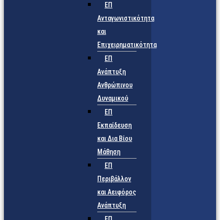
ΕΠ
Ανταγωνιστικότητα
και
Επιχειρηματικότητα
ΕΠ
Ανάπτυξη
Ανθρώπινου
Δυναμικού
ΕΠ
Εκπαίδευση
και Δια Βίου
Μάθηση
ΕΠ
Περιβάλλον
και Αειφόρος
Ανάπτυξη
ΕΠ