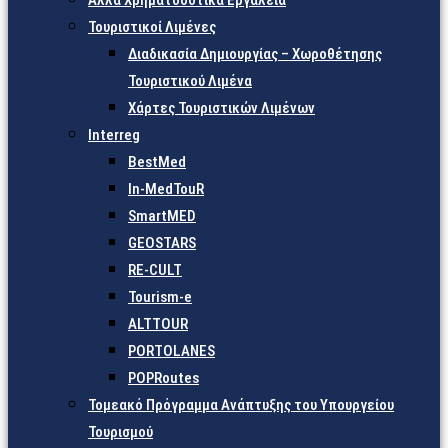
Άλλα Χρηματοδοτικά Εργαλεία
Τουριστικοί Λιμένες
Διαδικασία Δημιουργίας – Χωροθέτησης
Τουριστικού Λιμένα
Χάρτες Τουριστικών Λιμένων
Interreg
BestMed
In-MedTouR
SmartMED
GEOSTARS
RE-CULT
Tourism-e
ALTTOUR
PORTOLANES
POPRoutes
Τομεακό Πρόγραμμα Ανάπτυξης του Υπουργείου
Τουρισμού