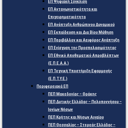
ΕΠ Ψηφιακή Σύγκλιση
ΕΠ Ανταγωνιστικότητα και
Επιχειρηματικότητα
ΕΠ Ανάπτυξη Ανθρώπινου Δυναμικού
ΕΠ Εκπαίδευση και Δια Βίου Μάθηση
ΕΠ Περιβάλλον και Αειφόρος Ανάπτυξη
ΕΠ Ενίσχυση της Προσπελασιμότητας
ΕΠ Εθνικό Αποθεματικό Απροβλέπτων
(Ε.Π.Ε.Α.Α.)
ΕΠ Τεχνική Υποστήριξη Εφαρμογής
(Ε.Π.Τ.Υ.Ε.)
Περιφερειακά ΕΠ
ΠΕΠ Μακεδονίας – Θράκης
ΠΕΠ Δυτικής Ελλάδας – Πελοποννήσου –
Ιονίων Νήσων
ΠΕΠ Κρήτης και Νήσων Αιγαίου
ΠΕΠ Θεσσαλίας – Στερεάς Ελλάδας –