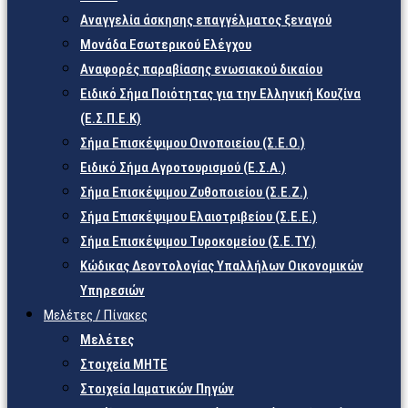
Αναγγελία άσκησης επαγγέλματος ξεναγού
Μονάδα Εσωτερικού Ελέγχου
Αναφορές παραβίασης ενωσιακού δικαίου
Ειδικό Σήμα Ποιότητας για την Ελληνική Κουζίνα
(Ε.Σ.Π.Ε.Κ)
Σήμα Επισκέψιμου Οινοποιείου (Σ.Ε.Ο.)
Ειδικό Σήμα Αγροτουρισμού (Ε.Σ.Α.)
Σήμα Επισκέψιμου Ζυθοποιείου (Σ.Ε.Ζ.)
Σήμα Επισκέψιμου Ελαιοτριβείου (Σ.Ε.Ε.)
Σήμα Επισκέψιμου Τυροκομείου (Σ.Ε.TY.)
Κώδικας Δεοντολογίας Υπαλλήλων Οικονομικών
Υπηρεσιών
Μελέτες / Πίνακες
Μελέτες
Στοιχεία ΜΗΤΕ
Στοιχεία Ιαματικών Πηγών