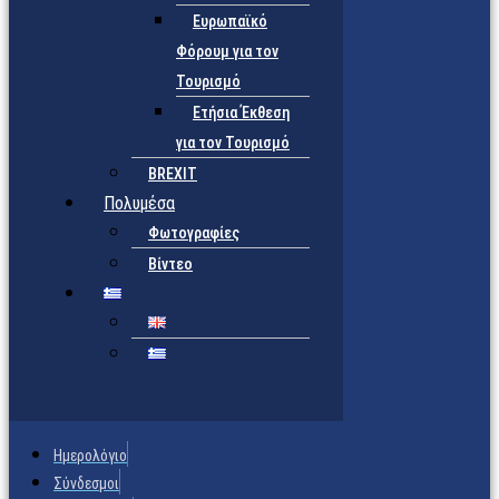
Ευρωπαϊκό
Φόρουμ για τον
Τουρισμό
Ετήσια Έκθεση
για τον Τουρισμό
BREXIT
Πολυμέσα
Φωτογραφίες
Βίντεο
Ημερολόγιο
Σύνδεσμοι