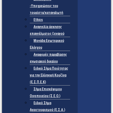
-Υποχρεώσεις του
τουρίστα/καταναλωτή
Ethics
Αναγγελία άσκησης
επαγγέλματος ξεναγού
Μονάδα Εσωτερικού
Ελέγχου
Αναφορές παραβίασης
ενωσιακού δικαίου
Ειδικό Σήμα Ποιότητας
για την Ελληνική Κουζίνα
(Ε.Σ.Π.Ε.Κ)
Σήμα Επισκέψιμου
Οινοποιείου (Σ.Ε.Ο.)
Ειδικό Σήμα
Αγροτουρισμού (Ε.Σ.Α.)