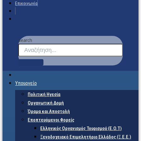
Επικοινωνία
Search
Υπουργείο
Πολιτική Ηγεσία
Οργανωτική Δομή
Όραμα και Αποστολή
Εποπτευόμενοι Φορείς
Eλληνικός Οργανισμός Τουρισμού (Ε.Ο.Τ)
Ξενοδοχειακό Επιμελητήριο Ελλάδος (Ξ.Ε.Ε.)