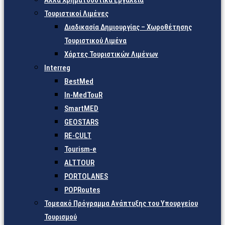
Άλλα Χρηματοδοτικά Εργαλεία
Τουριστικοί Λιμένες
Διαδικασία Δημιουργίας – Χωροθέτησης
Τουριστικού Λιμένα
Χάρτες Τουριστικών Λιμένων
Interreg
BestMed
In-MedTouR
SmartMED
GEOSTARS
RE-CULT
Tourism-e
ALTTOUR
PORTOLANES
POPRoutes
Τομεακό Πρόγραμμα Ανάπτυξης του Υπουργείου
Τουρισμού