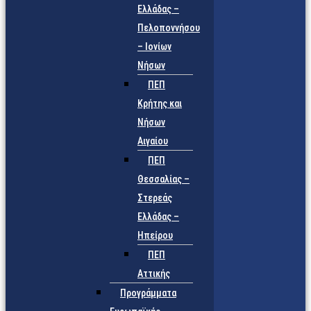
Ελλάδας –
Πελοποννήσου
– Ιονίων
Νήσων
ΠΕΠ
Κρήτης και
Νήσων
Αιγαίου
ΠΕΠ
Θεσσαλίας –
Στερεάς
Ελλάδας –
Ηπείρου
ΠΕΠ
Αττικής
Προγράμματα