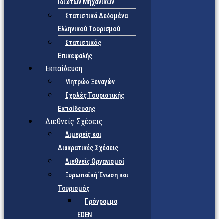
Ιδιωτών Μηχανικών
Στατιστικά Δεδομένα
Ελληνικού Τουρισμού
Στατιστικός
Επικεφαλής
Εκπαίδευση
Μητρώο Ξεναγών
Σχολές Τουριστικής
Εκπαίδευσης
Διεθνείς Σχέσεις
Διμερείς και
Διακρατικές Σχέσεις
Διεθνείς Οργανισμοί
Ευρωπαϊκή Ένωση και
Τουρισμός
Πρόγραμμα
EDEN