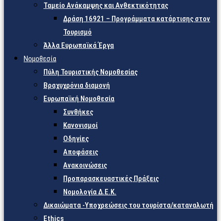
Ταμείο Ανάκαμψης και Ανθεκτικότητας
Δράση 16921 – Προγράμματα κατάρτισης στον
Τουρισμό
Άλλα Ευρωπαϊκά Έργα
Νομοθεσία
Πύλη Τουριστικής Νομοθεσίας
Βραχυχρόνια διαμονή
Ευρωπαϊκή Νομοθεσία
Συνθήκες
Κανονισμοί
Οδηγίες
Αποφάσεις
Ανακοινώσεις
Προπαρασκευαστικές Πράξεις
Νομολογία Δ.Ε.Κ.
Δικαιώματα -Υποχρεώσεις του τουρίστα/καταναλωτή
Ethics