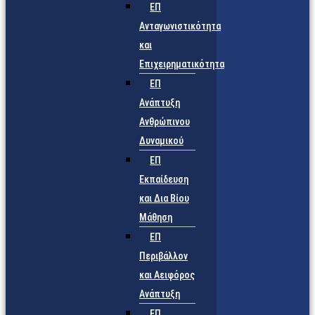
ΕΠ
Ανταγωνιστικότητα
και
Επιχειρηματικότητα
ΕΠ
Ανάπτυξη
Ανθρώπινου
Δυναμικού
ΕΠ
Εκπαίδευση
και Δια Βίου
Μάθηση
ΕΠ
Περιβάλλον
και Αειφόρος
Ανάπτυξη
ΕΠ