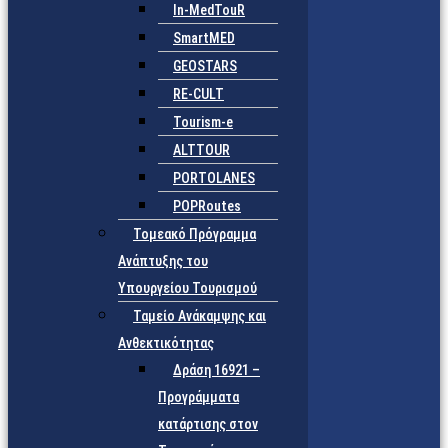
In-MedTouR
SmartMED
GEOSTARS
RE-CULT
Tourism-e
ALTTOUR
PORTOLANES
POPRoutes
Τομεακό Πρόγραμμα
Ανάπτυξης του
Υπουργείου Τουρισμού
Ταμείο Ανάκαμψης και
Ανθεκτικότητας
Δράση 16921 –
Προγράμματα
κατάρτισης στον