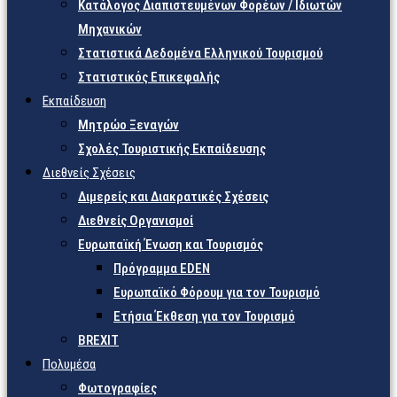
Κατάλογος Διαπιστευμένων Φορέων / Ιδιωτών
Μηχανικών
Στατιστικά Δεδομένα Ελληνικού Τουρισμού
Στατιστικός Επικεφαλής
Εκπαίδευση
Μητρώο Ξεναγών
Σχολές Τουριστικής Εκπαίδευσης
Διεθνείς Σχέσεις
Διμερείς και Διακρατικές Σχέσεις
Διεθνείς Οργανισμοί
Ευρωπαϊκή Ένωση και Τουρισμός
Πρόγραμμα EDEN
Ευρωπαϊκό Φόρουμ για τον Τουρισμό
Ετήσια Έκθεση για τον Τουρισμό
BREXIT
Πολυμέσα
Φωτογραφίες