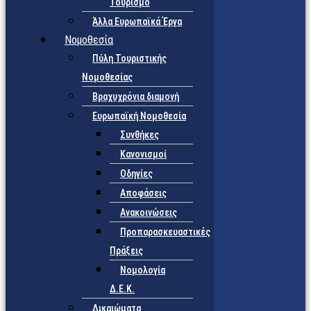
Τουρισμό
Άλλα Ευρωπαϊκά Έργα
Νομοθεσία
Πύλη Τουριστικής
Νομοθεσίας
Βραχυχρόνια διαμονή
Ευρωπαϊκή Νομοθεσία
Συνθήκες
Κανονισμοί
Οδηγίες
Αποφάσεις
Ανακοινώσεις
Προπαρασκευαστικές
Πράξεις
Νομολογία
Δ.Ε.Κ.
Δικαιώματα