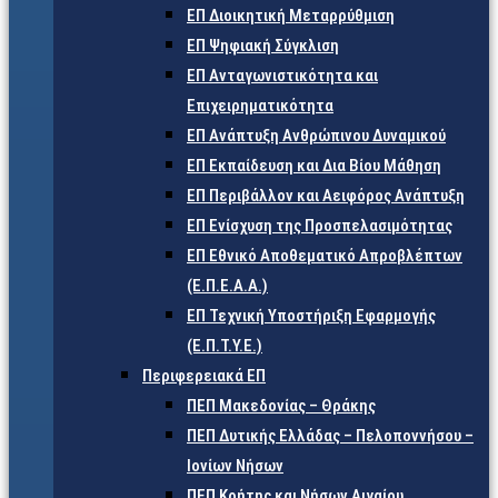
ΕΠ Διοικητική Μεταρρύθμιση
ΕΠ Ψηφιακή Σύγκλιση
ΕΠ Ανταγωνιστικότητα και
Επιχειρηματικότητα
ΕΠ Ανάπτυξη Ανθρώπινου Δυναμικού
ΕΠ Εκπαίδευση και Δια Βίου Μάθηση
ΕΠ Περιβάλλον και Αειφόρος Ανάπτυξη
ΕΠ Ενίσχυση της Προσπελασιμότητας
ΕΠ Εθνικό Αποθεματικό Απροβλέπτων
(Ε.Π.Ε.Α.Α.)
ΕΠ Τεχνική Υποστήριξη Εφαρμογής
(Ε.Π.Τ.Υ.Ε.)
Περιφερειακά ΕΠ
ΠΕΠ Μακεδονίας – Θράκης
ΠΕΠ Δυτικής Ελλάδας – Πελοποννήσου –
Ιονίων Νήσων
ΠΕΠ Κρήτης και Νήσων Αιγαίου