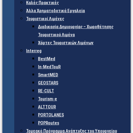
Καλές Πρακτικές
Άλλα Χρηματοδοτικά Εργαλεία
Τουριστικοί Λιμένες
Διαδικασία Δημιουργίας – Χωροθέτησης
Τουριστικού Λιμένα
Χάρτες Τουριστικών Λιμένων
Interreg
BestMed
In-MedTouR
SmartMED
GEOSTARS
RE-CULT
Tourism-e
ALTTOUR
PORTOLANES
POPRoutes
Τομεακό Πρόγραμμα Ανάπτυξης του Υπουργείου