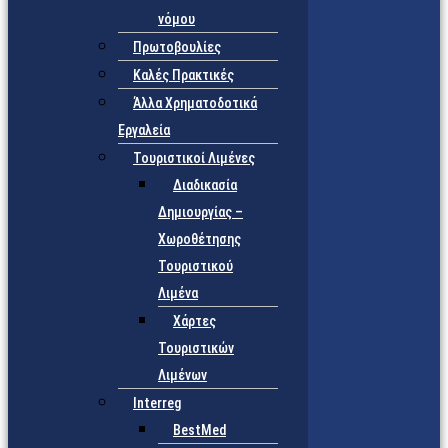
νόμου
Πρωτοβουλίες
Καλές Πρακτικές
Άλλα Χρηματοδοτικά
Εργαλεία
Τουριστικοί Λιμένες
Διαδικασία
Δημιουργίας –
Χωροθέτησης
Τουριστικού
Λιμένα
Χάρτες
Τουριστικών
Λιμένων
Interreg
BestMed