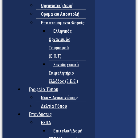
Οργανωτική Δομή
Όραμα και Αποστολή
Εποπτευόμενοι Φορείς
Eλληνικός
Οργανισμός
Τουρισμού
(Ε.Ο.Τ)
Ξενοδοχειακό
Επιμελητήριο
Ελλάδος (Ξ.Ε.Ε.)
Γραφείο Τύπου
Νέα – Ανακοινώσεις
Δελτία Τύπου
Επενδύσεις
ΕΣΠΑ
Επιτελική Δομή