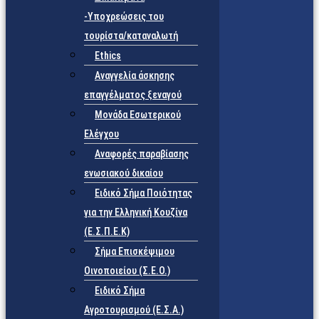
-Υποχρεώσεις του
τουρίστα/καταναλωτή
Ethics
Αναγγελία άσκησης
επαγγέλματος ξεναγού
Μονάδα Εσωτερικού
Ελέγχου
Αναφορές παραβίασης
ενωσιακού δικαίου
Ειδικό Σήμα Ποιότητας
για την Ελληνική Κουζίνα
(Ε.Σ.Π.Ε.Κ)
Σήμα Επισκέψιμου
Οινοποιείου (Σ.Ε.Ο.)
Ειδικό Σήμα
Αγροτουρισμού (Ε.Σ.Α.)