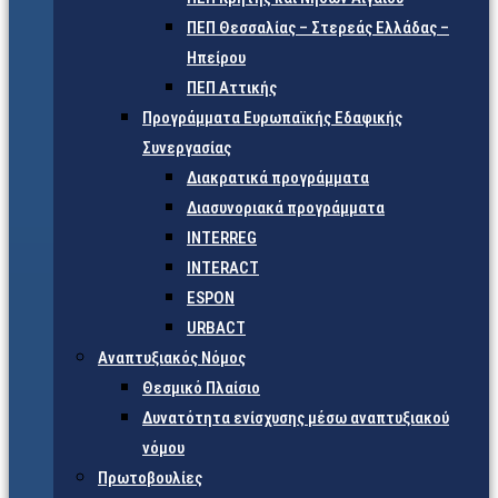
ΠΕΠ Θεσσαλίας – Στερεάς Ελλάδας –
Ηπείρου
ΠΕΠ Αττικής
Προγράμματα Ευρωπαϊκής Εδαφικής
Συνεργασίας
Διακρατικά προγράμματα
Διασυνοριακά προγράμματα
INTERREG
INTERACT
ESPON
URBACT
Αναπτυξιακός Νόμος
Θεσμικό Πλαίσιο
Δυνατότητα ενίσχυσης μέσω αναπτυξιακού
νόμου
Πρωτοβουλίες