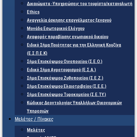
Δικαιώματα -Υποχρεώσεις του τουρίστα/καταναλωτή
Ethics
Αναγγελία άσκησης επαγγέλματος ξεναγού
Μονάδα Εσωτερικού Ελέγχου
Αναφορές παραβίασης ενωσιακού δικαίου
Ειδικό Σήμα Ποιότητας για την Ελληνική Κουζίνα
(Ε.Σ.Π.Ε.Κ)
Σήμα Επισκέψιμου Οινοποιείου (Σ.Ε.Ο.)
Ειδικό Σήμα Αγροτουρισμού (Ε.Σ.Α.)
Σήμα Επισκέψιμου Ζυθοποιείου (Σ.Ε.Ζ.)
Σήμα Επισκέψιμου Ελαιοτριβείου (Σ.Ε.Ε.)
Σήμα Επισκέψιμου Τυροκομείου (Σ.Ε.TY.)
Κώδικας Δεοντολογίας Υπαλλήλων Οικονομικών
Υπηρεσιών
Μελέτες / Πίνακες
Μελέτες