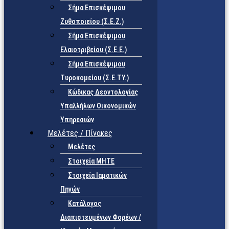
Σήμα Επισκέψιμου
Ζυθοποιείου (Σ.Ε.Ζ.)
Σήμα Επισκέψιμου
Ελαιοτριβείου (Σ.Ε.Ε.)
Σήμα Επισκέψιμου
Τυροκομείου (Σ.Ε.TY.)
Κώδικας Δεοντολογίας
Υπαλλήλων Οικονομικών
Υπηρεσιών
Μελέτες / Πίνακες
Μελέτες
Στοιχεία ΜΗΤΕ
Στοιχεία Ιαματικών
Πηγών
Κατάλογος
Διαπιστευμένων Φορέων /