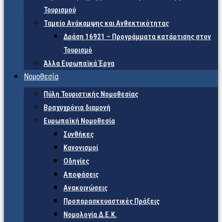
Τουρισμού
Ταμείο Ανάκαμψης και Ανθεκτικότητας
Δράση 16921 – Προγράμματα κατάρτισης στον
Τουρισμό
Άλλα Ευρωπαϊκά Έργα
Νομοθεσία
Πύλη Τουριστικής Νομοθεσίας
Βραχυχρόνια διαμονή
Ευρωπαϊκή Νομοθεσία
Συνθήκες
Κανονισμοί
Οδηγίες
Αποφάσεις
Ανακοινώσεις
Προπαρασκευαστικές Πράξεις
Νομολογία Δ.Ε.Κ.