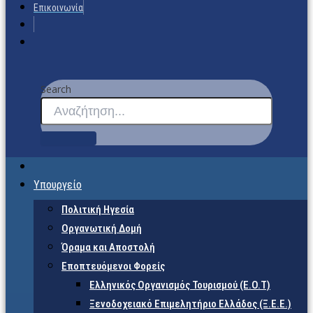
Επικοινωνία
Search
Υπουργείο
Πολιτική Ηγεσία
Οργανωτική Δομή
Όραμα και Αποστολή
Εποπτευόμενοι Φορείς
Eλληνικός Οργανισμός Τουρισμού (Ε.Ο.Τ)
Ξενοδοχειακό Επιμελητήριο Ελλάδος (Ξ.Ε.Ε.)