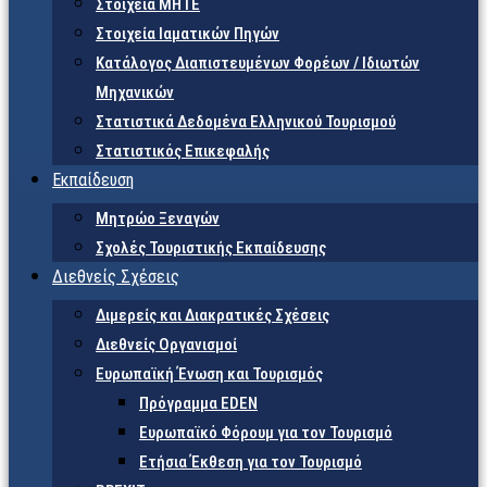
Στοιχεία ΜΗΤΕ
Στοιχεία Ιαματικών Πηγών
Κατάλογος Διαπιστευμένων Φορέων / Ιδιωτών
Μηχανικών
Στατιστικά Δεδομένα Ελληνικού Τουρισμού
Στατιστικός Επικεφαλής
Εκπαίδευση
Μητρώο Ξεναγών
Σχολές Τουριστικής Εκπαίδευσης
Διεθνείς Σχέσεις
Διμερείς και Διακρατικές Σχέσεις
Διεθνείς Οργανισμοί
Ευρωπαϊκή Ένωση και Τουρισμός
Πρόγραμμα EDEN
Ευρωπαϊκό Φόρουμ για τον Τουρισμό
Ετήσια Έκθεση για τον Τουρισμό