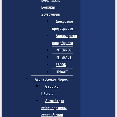
Ευρωπαϊκής
Εδαφικής
Συνεργασίας
Διακρατικά
προγράμματα
Διασυνοριακά
προγράμματα
INTERREG
INTERACT
ESPON
URBACT
Αναπτυξιακός Νόμος
Θεσμικό
Πλαίσιο
Δυνατότητα
ενίσχυσης μέσω
αναπτυξιακού