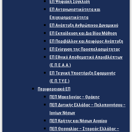
ΕΠ Ψηφιακή Σύγκλιση
ΕΠ Ανταγωνιστικότητα και
Επιχειρηματικότητα
ΕΠ Ανάπτυξη Ανθρώπινου Δυναμικού
ΕΠ Εκπαίδευση και Δια Βίου Μάθηση
ΕΠ Περιβάλλον και Αειφόρος Ανάπτυξη
ΕΠ Ενίσχυση της Προσπελασιμότητας
ΕΠ Εθνικό Αποθεματικό Απροβλέπτων
(Ε.Π.Ε.Α.Α.)
ΕΠ Τεχνική Υποστήριξη Εφαρμογής
(Ε.Π.Τ.Υ.Ε.)
Περιφερειακά ΕΠ
ΠΕΠ Μακεδονίας – Θράκης
ΠΕΠ Δυτικής Ελλάδας – Πελοποννήσου –
Ιονίων Νήσων
ΠΕΠ Κρήτης και Νήσων Αιγαίου
ΠΕΠ Θεσσαλίας – Στερεάς Ελλάδας –