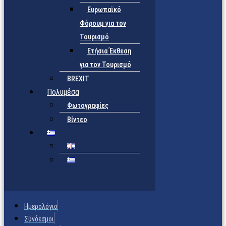
Ευρωπαϊκό
Φόρουμ για τον
Τουρισμό
Ετήσια Έκθεση
για τον Τουρισμό
BREXIT
Πολυμέσα
Φωτογραφίες
Βίντεο
Ημερολόγιο
Σύνδεσμοι