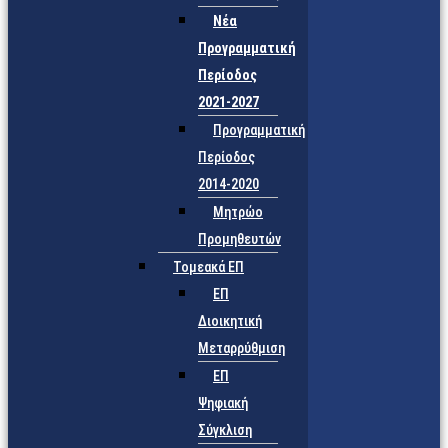
Νέα
Προγραμματική
Περίοδος
2021-2027
Προγραμματική
Περίοδος
2014-2020
Μητρώο
Προμηθευτών
Τομεακά ΕΠ
ΕΠ
Διοικητική
Μεταρρύθμιση
ΕΠ
Ψηφιακή
Σύγκλιση