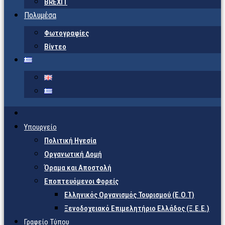
BREXIT
Πολυμέσα
Φωτογραφίες
Βίντεο
Υπουργείο
Πολιτική Ηγεσία
Οργανωτική Δομή
Όραμα και Αποστολή
Εποπτευόμενοι Φορείς
Eλληνικός Οργανισμός Τουρισμού (Ε.Ο.Τ)
Ξενοδοχειακό Επιμελητήριο Ελλάδος (Ξ.Ε.Ε.)
Γραφείο Τύπου