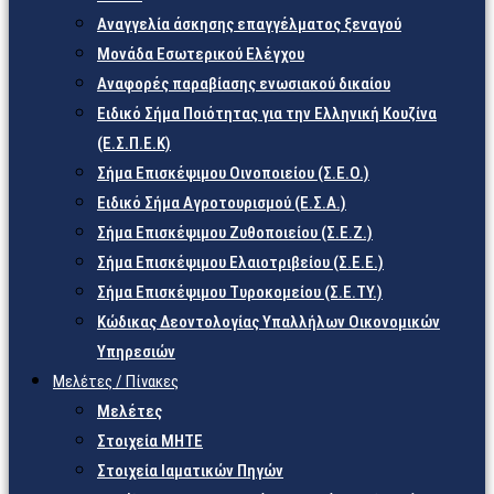
Αναγγελία άσκησης επαγγέλματος ξεναγού
Μονάδα Εσωτερικού Ελέγχου
Αναφορές παραβίασης ενωσιακού δικαίου
Ειδικό Σήμα Ποιότητας για την Ελληνική Κουζίνα
(Ε.Σ.Π.Ε.Κ)
Σήμα Επισκέψιμου Οινοποιείου (Σ.Ε.Ο.)
Ειδικό Σήμα Αγροτουρισμού (Ε.Σ.Α.)
Σήμα Επισκέψιμου Ζυθοποιείου (Σ.Ε.Ζ.)
Σήμα Επισκέψιμου Ελαιοτριβείου (Σ.Ε.Ε.)
Σήμα Επισκέψιμου Τυροκομείου (Σ.Ε.TY.)
Κώδικας Δεοντολογίας Υπαλλήλων Οικονομικών
Υπηρεσιών
Μελέτες / Πίνακες
Μελέτες
Στοιχεία ΜΗΤΕ
Στοιχεία Ιαματικών Πηγών