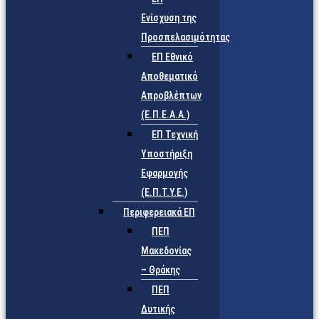
Ενίσχυση της
Προσπελασιμότητας
ΕΠ Εθνικό
Αποθεματικό
Απροβλέπτων
(Ε.Π.Ε.Α.Α.)
ΕΠ Τεχνική
Υποστήριξη
Εφαρμογής
(Ε.Π.Τ.Υ.Ε.)
Περιφερειακά ΕΠ
ΠΕΠ
Μακεδονίας
– Θράκης
ΠΕΠ
Δυτικής