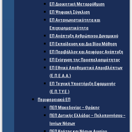
ΕΠ Διοικητική Μεταρρύθμιση
ΕΠ Ψηφιακή Σύγκλιση
ΕΠ Ανταγωνιστικότητα και
Επιχειρηματικότητα
ΕΠ Ανάπτυξη Ανθρώπινου Δυναμικού
ΕΠ Εκπαίδευση και Δια Βίου Μάθηση
ΕΠ Περιβάλλον και Αειφόρος Ανάπτυξη
ΕΠ Ενίσχυση της Προσπελασιμότητας
ΕΠ Εθνικό Αποθεματικό Απροβλέπτων
(Ε.Π.Ε.Α.Α.)
ΕΠ Τεχνική Υποστήριξη Εφαρμογής
(Ε.Π.Τ.Υ.Ε.)
Περιφερειακά ΕΠ
ΠΕΠ Μακεδονίας – Θράκης
ΠΕΠ Δυτικής Ελλάδας – Πελοποννήσου –
Ιονίων Νήσων
ΠΕΠ Κρήτης και Νήσων Αιγαίου