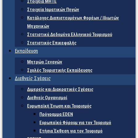
Στοιχεία ΜΗΤΕ
Στοιχεία Ιαματικών Πηγών
Κατάλογος Διαπιστευμένων Φορέων / Ιδιωτών
Μηχανικών
Στατιστικά Δεδομένα Ελληνικού Τουρισμού
Στατιστικός Επικεφαλής
Εκπαίδευση
Μητρώο Ξεναγών
Σχολές Τουριστικής Εκπαίδευσης
Διεθνείς Σχέσεις
Διμερείς και Διακρατικές Σχέσεις
Διεθνείς Οργανισμοί
Ευρωπαϊκή Ένωση και Τουρισμός
Πρόγραμμα EDEN
Ευρωπαϊκό Φόρουμ για τον Τουρισμό
Ετήσια Έκθεση για τον Τουρισμό