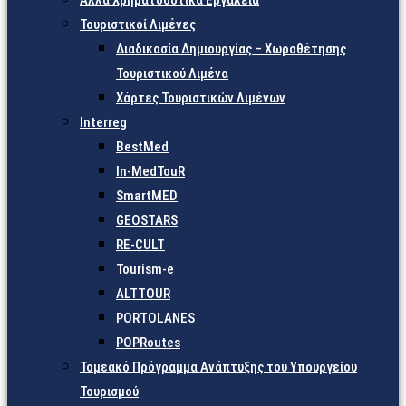
Άλλα Χρηματοδοτικά Εργαλεία
Τουριστικοί Λιμένες
Διαδικασία Δημιουργίας – Χωροθέτησης
Τουριστικού Λιμένα
Χάρτες Τουριστικών Λιμένων
Interreg
BestMed
In-MedTouR
SmartMED
GEOSTARS
RE-CULT
Tourism-e
ALTTOUR
PORTOLANES
POPRoutes
Τομεακό Πρόγραμμα Ανάπτυξης του Υπουργείου
Τουρισμού