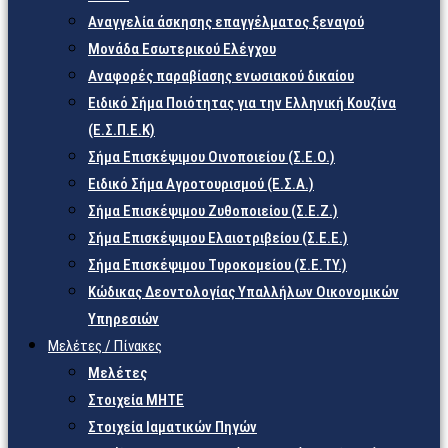
Αναγγελία άσκησης επαγγέλματος ξεναγού
Μονάδα Εσωτερικού Ελέγχου
Αναφορές παραβίασης ενωσιακού δικαίου
Ειδικό Σήμα Ποιότητας για την Ελληνική Κουζίνα
(Ε.Σ.Π.Ε.Κ)
Σήμα Επισκέψιμου Οινοποιείου (Σ.Ε.Ο.)
Ειδικό Σήμα Αγροτουρισμού (Ε.Σ.Α.)
Σήμα Επισκέψιμου Ζυθοποιείου (Σ.Ε.Ζ.)
Σήμα Επισκέψιμου Ελαιοτριβείου (Σ.Ε.Ε.)
Σήμα Επισκέψιμου Τυροκομείου (Σ.Ε.TY.)
Κώδικας Δεοντολογίας Υπαλλήλων Οικονομικών
Υπηρεσιών
Μελέτες / Πίνακες
Μελέτες
Στοιχεία ΜΗΤΕ
Στοιχεία Ιαματικών Πηγών