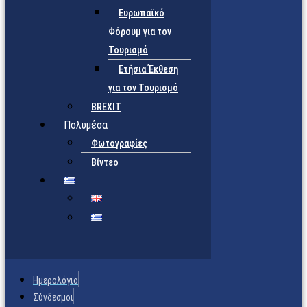
Ευρωπαϊκό
Φόρουμ για τον
Τουρισμό
Ετήσια Έκθεση
για τον Τουρισμό
BREXIT
Πολυμέσα
Φωτογραφίες
Βίντεο
Ημερολόγιο
Σύνδεσμοι