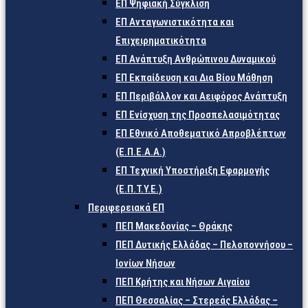
ΕΠ Ψηφιακή Σύγκλιση
ΕΠ Ανταγωνιστικότητα και
Επιχειρηματικότητα
ΕΠ Ανάπτυξη Ανθρώπινου Δυναμικού
ΕΠ Εκπαίδευση και Δια Βίου Μάθηση
ΕΠ Περιβάλλον και Αειφόρος Ανάπτυξη
ΕΠ Ενίσχυση της Προσπελασιμότητας
ΕΠ Εθνικό Αποθεματικό Απροβλέπτων
(Ε.Π.Ε.Α.Α.)
ΕΠ Τεχνική Υποστήριξη Εφαρμογής
(Ε.Π.Τ.Υ.Ε.)
Περιφερειακά ΕΠ
ΠΕΠ Μακεδονίας – Θράκης
ΠΕΠ Δυτικής Ελλάδας – Πελοποννήσου –
Ιονίων Νήσων
ΠΕΠ Κρήτης και Νήσων Αιγαίου
ΠΕΠ Θεσσαλίας – Στερεάς Ελλάδας –