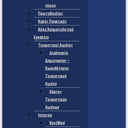
νόμου
Πρωτοβουλίες
Καλές Πρακτικές
Άλλα Χρηματοδοτικά
Εργαλεία
Τουριστικοί Λιμένες
Διαδικασία
Δημιουργίας –
Χωροθέτησης
Τουριστικού
Λιμένα
Χάρτες
Τουριστικών
Λιμένων
Interreg
BestMed