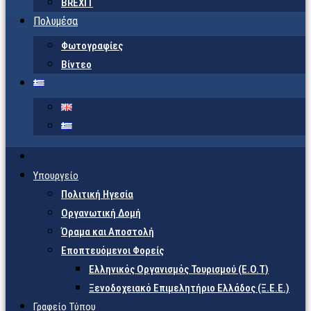
BREXIT
Πολυμέσα
Φωτογραφίες
Βίντεο
Υπουργείο
Πολιτική Ηγεσία
Οργανωτική Δομή
Όραμα και Αποστολή
Εποπτευόμενοι Φορείς
Eλληνικός Οργανισμός Τουρισμού (Ε.Ο.Τ)
Ξενοδοχειακό Επιμελητήριο Ελλάδος (Ξ.Ε.Ε.)
Γραφείο Τύπου