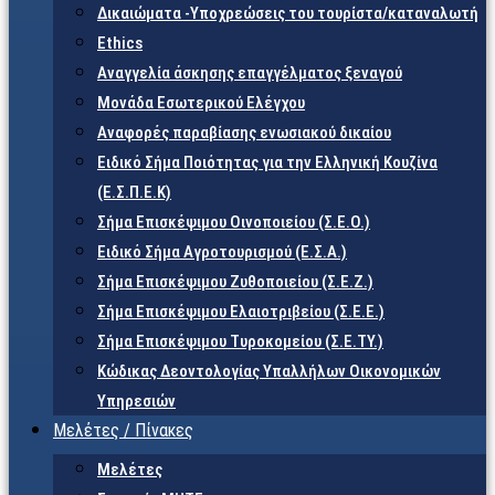
Δικαιώματα -Υποχρεώσεις του τουρίστα/καταναλωτή
Ethics
Αναγγελία άσκησης επαγγέλματος ξεναγού
Μονάδα Εσωτερικού Ελέγχου
Αναφορές παραβίασης ενωσιακού δικαίου
Ειδικό Σήμα Ποιότητας για την Ελληνική Κουζίνα
(Ε.Σ.Π.Ε.Κ)
Σήμα Επισκέψιμου Οινοποιείου (Σ.Ε.Ο.)
Ειδικό Σήμα Αγροτουρισμού (Ε.Σ.Α.)
Σήμα Επισκέψιμου Ζυθοποιείου (Σ.Ε.Ζ.)
Σήμα Επισκέψιμου Ελαιοτριβείου (Σ.Ε.Ε.)
Σήμα Επισκέψιμου Τυροκομείου (Σ.Ε.TY.)
Κώδικας Δεοντολογίας Υπαλλήλων Οικονομικών
Υπηρεσιών
Μελέτες / Πίνακες
Μελέτες