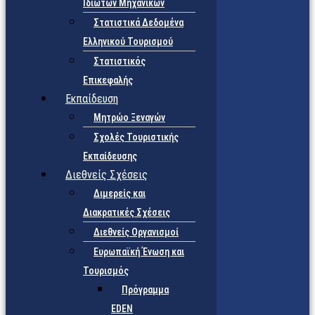
Ιδιωτών Μηχανικών
Στατιστικά Δεδομένα
Ελληνικού Τουρισμού
Στατιστικός
Επικεφαλής
Εκπαίδευση
Μητρώο Ξεναγών
Σχολές Τουριστικής
Εκπαίδευσης
Διεθνείς Σχέσεις
Διμερείς και
Διακρατικές Σχέσεις
Διεθνείς Οργανισμοί
Ευρωπαϊκή Ένωση και
Τουρισμός
Πρόγραμμα
EDEN