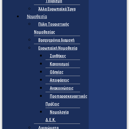
Τουρισμό
Άλλα Ευρωπαϊκά Έργα
Νομοθεσία
Πύλη Τουριστικής
Νομοθεσίας
Βραχυχρόνια διαμονή
Ευρωπαϊκή Νομοθεσία
Συνθήκες
Κανονισμοί
Οδηγίες
Αποφάσεις
Ανακοινώσεις
Προπαρασκευαστικές
Πράξεις
Νομολογία
Δ.Ε.Κ.
Δικαιώματα