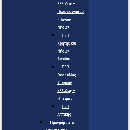
Ελλάδας –
Πελοποννήσου
– Ιονίων
Νήσων
ΠΕΠ
Κρήτης και
Νήσων
Αιγαίου
ΠΕΠ
Θεσσαλίας –
Στερεάς
Ελλάδας –
Ηπείρου
ΠΕΠ
Αττικής
Προγράμματα