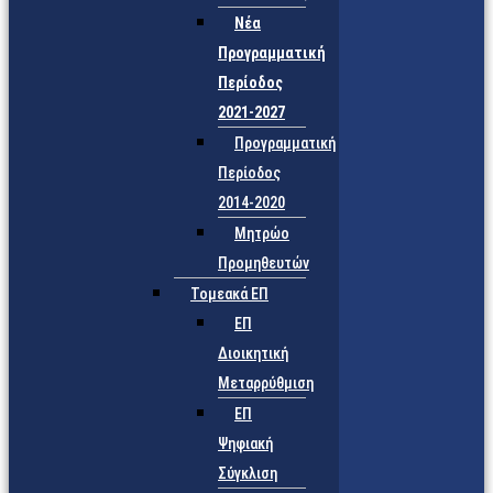
Νέα
Προγραμματική
Περίοδος
2021-2027
Προγραμματική
Περίοδος
2014-2020
Μητρώο
Προμηθευτών
Τομεακά ΕΠ
ΕΠ
Διοικητική
Μεταρρύθμιση
ΕΠ
Ψηφιακή
Σύγκλιση