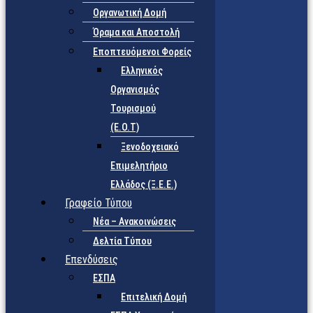
Οργανωτική Δομή
Όραμα και Αποστολή
Εποπτευόμενοι Φορείς
Eλληνικός
Οργανισμός
Τουρισμού
(Ε.Ο.Τ)
Ξενοδοχειακό
Επιμελητήριο
Ελλάδος (Ξ.Ε.Ε.)
Γραφείο Τύπου
Νέα – Ανακοινώσεις
Δελτία Τύπου
Επενδύσεις
ΕΣΠΑ
Επιτελική Δομή