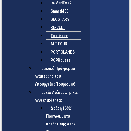
In-MedTouR
SmartMED
GEOSTARS
RE-CULT
Tourism-e
ALTTOUR
PORTOLANES
POPRoutes
Τομεακό Πρόγραμμα
Ανάπτυξης του
Υπουργείου Τουρισμού
Ταμείο Ανάκαμψης και
Ανθεκτικότητας
Δράση 16921 –
Προγράμματα
κατάρτισης στον