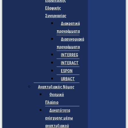
Ευρωπαϊκής
Εδαφικής
Συνεργασίας
Διακρατικά
προγράμματα
Διασυνοριακά
προγράμματα
INTERREG
INTERACT
ESPON
URBACT
Αναπτυξιακός Νόμος
Θεσμικό
Πλαίσιο
Δυνατότητα
ενίσχυσης μέσω
αναπτυξιακού