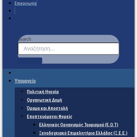
Επικοινωνία
Search
Υπουργείο
Πολιτική Ηγεσία
Οργανωτική Δομή
Όραμα και Αποστολή
Εποπτευόμενοι Φορείς
Eλληνικός Οργανισμός Τουρισμού (Ε.Ο.Τ)
Ξενοδοχειακό Επιμελητήριο Ελλάδος (Ξ.Ε.Ε.)