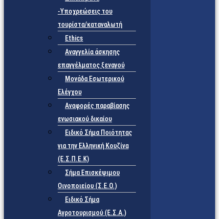
-Υποχρεώσεις του
τουρίστα/καταναλωτή
Ethics
Αναγγελία άσκησης
επαγγέλματος ξεναγού
Μονάδα Εσωτερικού
Ελέγχου
Αναφορές παραβίασης
ενωσιακού δικαίου
Ειδικό Σήμα Ποιότητας
για την Ελληνική Κουζίνα
(Ε.Σ.Π.Ε.Κ)
Σήμα Επισκέψιμου
Οινοποιείου (Σ.Ε.Ο.)
Ειδικό Σήμα
Αγροτουρισμού (Ε.Σ.Α.)