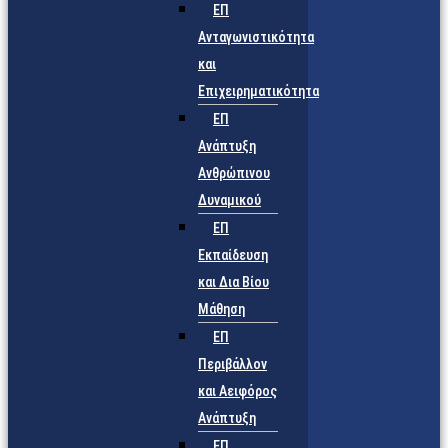
ΕΠ
Ανταγωνιστικότητα
και
Επιχειρηματικότητα
ΕΠ
Ανάπτυξη
Ανθρώπινου
Δυναμικού
ΕΠ
Εκπαίδευση
και Δια Βίου
Μάθηση
ΕΠ
Περιβάλλον
και Αειφόρος
Ανάπτυξη
ΕΠ