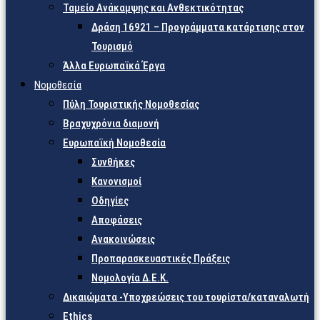
Ταμείο Ανάκαμψης και Ανθεκτικότητας
Δράση 16921 – Προγράμματα κατάρτισης στον
Τουρισμό
Άλλα Ευρωπαϊκά Έργα
Νομοθεσία
Πύλη Τουριστικής Νομοθεσίας
Βραχυχρόνια διαμονή
Ευρωπαϊκή Νομοθεσία
Συνθήκες
Κανονισμοί
Οδηγίες
Αποφάσεις
Ανακοινώσεις
Προπαρασκευαστικές Πράξεις
Νομολογία Δ.Ε.Κ.
Δικαιώματα -Υποχρεώσεις του τουρίστα/καταναλωτή
Ethics