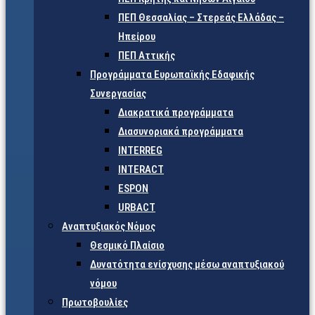
ΠΕΠ Θεσσαλίας – Στερεάς Ελλάδας –
Ηπείρου
ΠΕΠ Αττικής
Προγράμματα Ευρωπαϊκής Εδαφικής
Συνεργασίας
Διακρατικά προγράμματα
Διασυνοριακά προγράμματα
INTERREG
INTERACT
ESPON
URBACT
Αναπτυξιακός Νόμος
Θεσμικό Πλαίσιο
Δυνατότητα ενίσχυσης μέσω αναπτυξιακού
νόμου
Πρωτοβουλίες