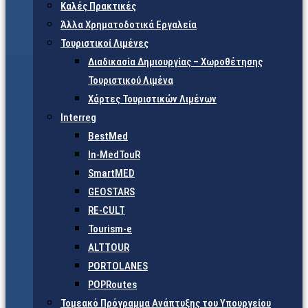
Καλές Πρακτικές
Άλλα Χρηματοδοτικά Εργαλεία
Τουριστικοί Λιμένες
Διαδικασία Δημιουργίας – Χωροθέτησης
Τουριστικού Λιμένα
Χάρτες Τουριστικών Λιμένων
Interreg
BestMed
In-MedTouR
SmartMED
GEOSTARS
RE-CULT
Tourism-e
ALTTOUR
PORTOLANES
POPRoutes
Τομεακό Πρόγραμμα Ανάπτυξης του Υπουργείου