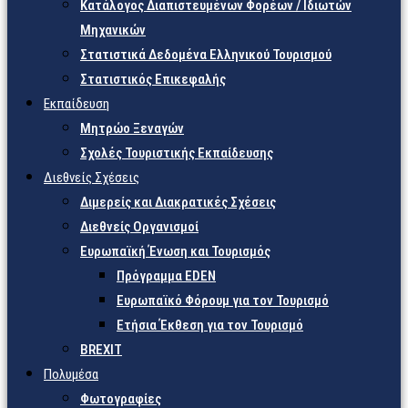
Κατάλογος Διαπιστευμένων Φορέων / Ιδιωτών
Μηχανικών
Στατιστικά Δεδομένα Ελληνικού Τουρισμού
Στατιστικός Επικεφαλής
Εκπαίδευση
Μητρώο Ξεναγών
Σχολές Τουριστικής Εκπαίδευσης
Διεθνείς Σχέσεις
Διμερείς και Διακρατικές Σχέσεις
Διεθνείς Οργανισμοί
Ευρωπαϊκή Ένωση και Τουρισμός
Πρόγραμμα EDEN
Ευρωπαϊκό Φόρουμ για τον Τουρισμό
Ετήσια Έκθεση για τον Τουρισμό
BREXIT
Πολυμέσα
Φωτογραφίες