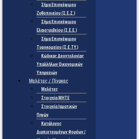
Σήμα Επισκέψιμου
Ζυθοποιείου (Σ.Ε.Ζ.)
Σήμα Επισκέψιμου
Ελαιοτριβείου (Σ.Ε.Ε.)
Σήμα Επισκέψιμου
Τυροκομείου (Σ.Ε.TY.)
Κώδικας Δεοντολογίας
Υπαλλήλων Οικονομικών
Υπηρεσιών
Μελέτες / Πίνακες
Μελέτες
Στοιχεία ΜΗΤΕ
Στοιχεία Ιαματικών
Πηγών
Κατάλογος
Διαπιστευμένων Φορέων /