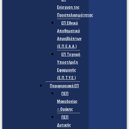
Ενίσχυση της
Προσπελασιμότητας
ΕΠ Εθνικό
Αποθεματικό
Απροβλέπτων
(Ε.Π.Ε.Α.Α.)
ΕΠ Τεχνική
Υποστήριξη
Εφαρμογής
(Ε.Π.Τ.Υ.Ε.)
Περιφερειακά ΕΠ
ΠΕΠ
Μακεδονίας
– Θράκης
ΠΕΠ
Δυτικής