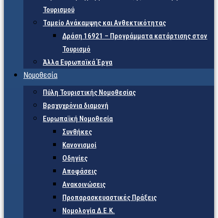
Τουρισμού
Ταμείο Ανάκαμψης και Ανθεκτικότητας
Δράση 16921 – Προγράμματα κατάρτισης στον
Τουρισμό
Άλλα Ευρωπαϊκά Έργα
Νομοθεσία
Πύλη Τουριστικής Νομοθεσίας
Βραχυχρόνια διαμονή
Ευρωπαϊκή Νομοθεσία
Συνθήκες
Κανονισμοί
Οδηγίες
Αποφάσεις
Ανακοινώσεις
Προπαρασκευαστικές Πράξεις
Νομολογία Δ.Ε.Κ.