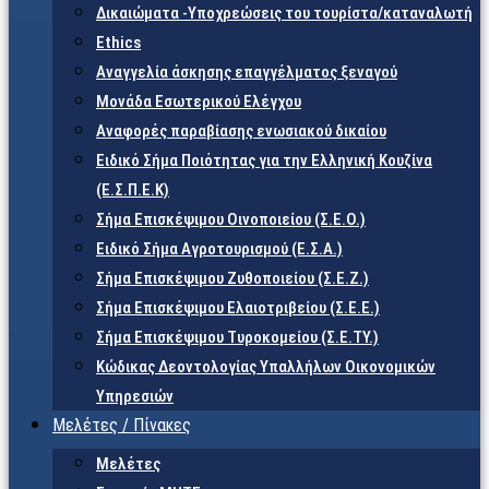
Δικαιώματα -Υποχρεώσεις του τουρίστα/καταναλωτή
Ethics
Αναγγελία άσκησης επαγγέλματος ξεναγού
Μονάδα Εσωτερικού Ελέγχου
Αναφορές παραβίασης ενωσιακού δικαίου
Ειδικό Σήμα Ποιότητας για την Ελληνική Κουζίνα
(Ε.Σ.Π.Ε.Κ)
Σήμα Επισκέψιμου Οινοποιείου (Σ.Ε.Ο.)
Ειδικό Σήμα Αγροτουρισμού (Ε.Σ.Α.)
Σήμα Επισκέψιμου Ζυθοποιείου (Σ.Ε.Ζ.)
Σήμα Επισκέψιμου Ελαιοτριβείου (Σ.Ε.Ε.)
Σήμα Επισκέψιμου Τυροκομείου (Σ.Ε.TY.)
Κώδικας Δεοντολογίας Υπαλλήλων Οικονομικών
Υπηρεσιών
Μελέτες / Πίνακες
Μελέτες