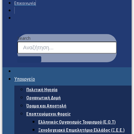
Επικοινωνία
Search
Υπουργείο
Πολιτική Ηγεσία
Οργανωτική Δομή
Όραμα και Αποστολή
Εποπτευόμενοι Φορείς
Eλληνικός Οργανισμός Τουρισμού (Ε.Ο.Τ)
Ξενοδοχειακό Επιμελητήριο Ελλάδος (Ξ.Ε.Ε.)