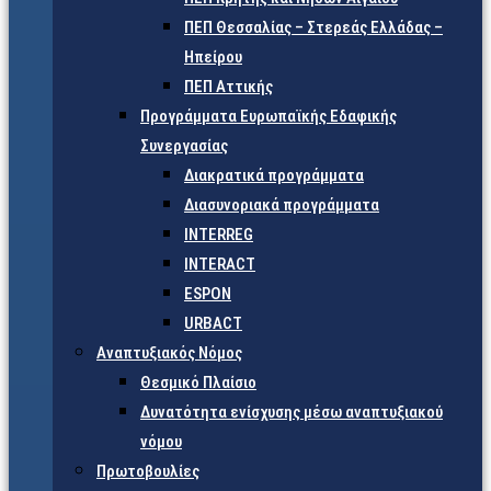
ΠΕΠ Θεσσαλίας – Στερεάς Ελλάδας –
Ηπείρου
ΠΕΠ Αττικής
Προγράμματα Ευρωπαϊκής Εδαφικής
Συνεργασίας
Διακρατικά προγράμματα
Διασυνοριακά προγράμματα
INTERREG
INTERACT
ESPON
URBACT
Αναπτυξιακός Νόμος
Θεσμικό Πλαίσιο
Δυνατότητα ενίσχυσης μέσω αναπτυξιακού
νόμου
Πρωτοβουλίες