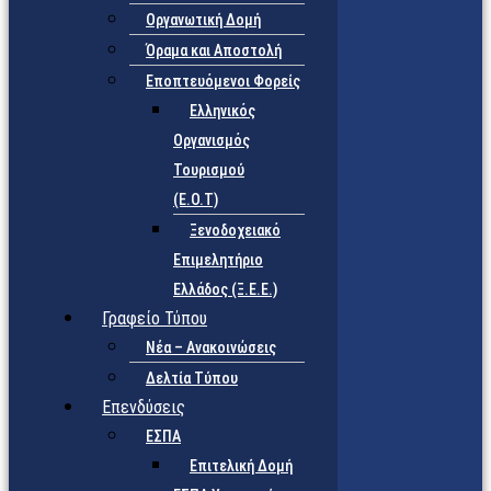
Οργανωτική Δομή
Όραμα και Αποστολή
Εποπτευόμενοι Φορείς
Eλληνικός
Οργανισμός
Τουρισμού
(Ε.Ο.Τ)
Ξενοδοχειακό
Επιμελητήριο
Ελλάδος (Ξ.Ε.Ε.)
Γραφείο Τύπου
Νέα – Ανακοινώσεις
Δελτία Τύπου
Επενδύσεις
ΕΣΠΑ
Επιτελική Δομή