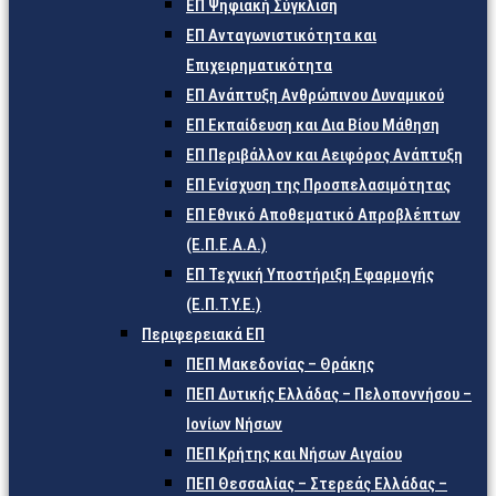
ΕΠ Ψηφιακή Σύγκλιση
ΕΠ Ανταγωνιστικότητα και
Επιχειρηματικότητα
ΕΠ Ανάπτυξη Ανθρώπινου Δυναμικού
ΕΠ Εκπαίδευση και Δια Βίου Μάθηση
ΕΠ Περιβάλλον και Αειφόρος Ανάπτυξη
ΕΠ Ενίσχυση της Προσπελασιμότητας
ΕΠ Εθνικό Αποθεματικό Απροβλέπτων
(Ε.Π.Ε.Α.Α.)
ΕΠ Τεχνική Υποστήριξη Εφαρμογής
(Ε.Π.Τ.Υ.Ε.)
Περιφερειακά ΕΠ
ΠΕΠ Μακεδονίας – Θράκης
ΠΕΠ Δυτικής Ελλάδας – Πελοποννήσου –
Ιονίων Νήσων
ΠΕΠ Κρήτης και Νήσων Αιγαίου
ΠΕΠ Θεσσαλίας – Στερεάς Ελλάδας –