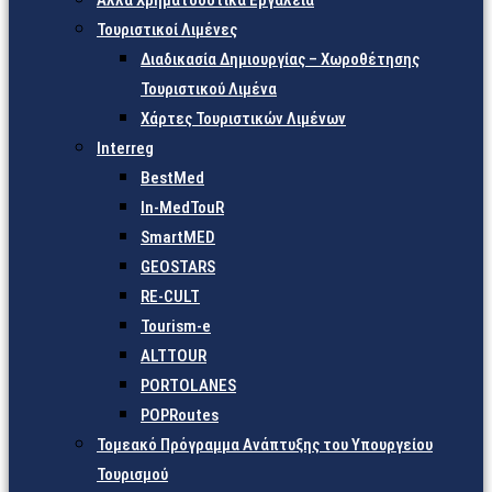
Άλλα Χρηματοδοτικά Εργαλεία
Τουριστικοί Λιμένες
Διαδικασία Δημιουργίας – Χωροθέτησης
Τουριστικού Λιμένα
Χάρτες Τουριστικών Λιμένων
Interreg
BestMed
In-MedTouR
SmartMED
GEOSTARS
RE-CULT
Tourism-e
ALTTOUR
PORTOLANES
POPRoutes
Τομεακό Πρόγραμμα Ανάπτυξης του Υπουργείου
Τουρισμού