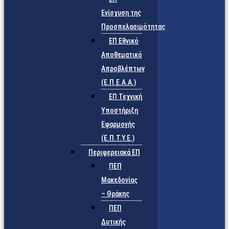
Ενίσχυση της
Προσπελασιμότητας
ΕΠ Εθνικό
Αποθεματικό
Απροβλέπτων
(Ε.Π.Ε.Α.Α.)
ΕΠ Τεχνική
Υποστήριξη
Εφαρμογής
(Ε.Π.Τ.Υ.Ε.)
Περιφερειακά ΕΠ
ΠΕΠ
Μακεδονίας
– Θράκης
ΠΕΠ
Δυτικής