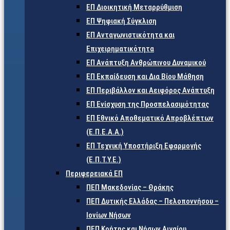
ΕΠ Διοικητική Μεταρρύθμιση
ΕΠ Ψηφιακή Σύγκλιση
ΕΠ Ανταγωνιστικότητα και
Επιχειρηματικότητα
ΕΠ Ανάπτυξη Ανθρώπινου Δυναμικού
ΕΠ Εκπαίδευση και Δια Βίου Μάθηση
ΕΠ Περιβάλλον και Αειφόρος Ανάπτυξη
ΕΠ Ενίσχυση της Προσπελασιμότητας
ΕΠ Εθνικό Αποθεματικό Απροβλέπτων
(Ε.Π.Ε.Α.Α.)
ΕΠ Τεχνική Υποστήριξη Εφαρμογής
(Ε.Π.Τ.Υ.Ε.)
Περιφερειακά ΕΠ
ΠΕΠ Μακεδονίας – Θράκης
ΠΕΠ Δυτικής Ελλάδας – Πελοποννήσου –
Ιονίων Νήσων
ΠΕΠ Κρήτης και Νήσων Αιγαίου