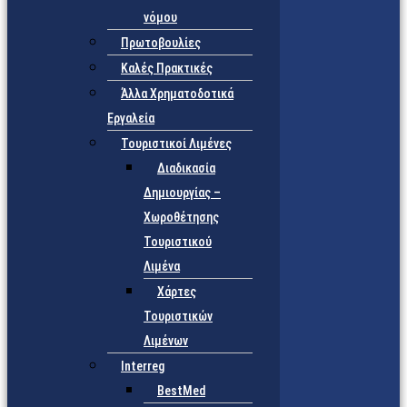
νόμου
Πρωτοβουλίες
Καλές Πρακτικές
Άλλα Χρηματοδοτικά
Εργαλεία
Τουριστικοί Λιμένες
Διαδικασία
Δημιουργίας –
Χωροθέτησης
Τουριστικού
Λιμένα
Χάρτες
Τουριστικών
Λιμένων
Interreg
BestMed