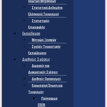
Ιδιωτών Μηχανικών
Στατιστικά Δεδομένα
Ελληνικού Τουρισμού
Στατιστικός
Επικεφαλής
Εκπαίδευση
Μητρώο Ξεναγών
Σχολές Τουριστικής
Εκπαίδευσης
Διεθνείς Σχέσεις
Διμερείς και
Διακρατικές Σχέσεις
Διεθνείς Οργανισμοί
Ευρωπαϊκή Ένωση και
Τουρισμός
Πρόγραμμα
EDEN