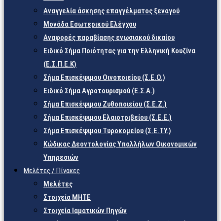
Αναγγελία άσκησης επαγγέλματος ξεναγού
Μονάδα Εσωτερικού Ελέγχου
Αναφορές παραβίασης ενωσιακού δικαίου
Ειδικό Σήμα Ποιότητας για την Ελληνική Κουζίνα
(Ε.Σ.Π.Ε.Κ)
Σήμα Επισκέψιμου Οινοποιείου (Σ.Ε.Ο.)
Ειδικό Σήμα Αγροτουρισμού (Ε.Σ.Α.)
Σήμα Επισκέψιμου Ζυθοποιείου (Σ.Ε.Ζ.)
Σήμα Επισκέψιμου Ελαιοτριβείου (Σ.Ε.Ε.)
Σήμα Επισκέψιμου Τυροκομείου (Σ.Ε.TY.)
Κώδικας Δεοντολογίας Υπαλλήλων Οικονομικών
Υπηρεσιών
Μελέτες / Πίνακες
Μελέτες
Στοιχεία ΜΗΤΕ
Στοιχεία Ιαματικών Πηγών