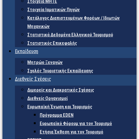
Στοιχεία ΜΗΤΕ
Στοιχεία Ιαματικών Πηγών
Κατάλογος Διαπιστευμένων Φορέων / Ιδιωτών
Μηχανικών
Στατιστικά Δεδομένα Ελληνικού Τουρισμού
Στατιστικός Επικεφαλής
Εκπαίδευση
Μητρώο Ξεναγών
Σχολές Τουριστικής Εκπαίδευσης
Διεθνείς Σχέσεις
Διμερείς και Διακρατικές Σχέσεις
Διεθνείς Οργανισμοί
Ευρωπαϊκή Ένωση και Τουρισμός
Πρόγραμμα EDEN
Ευρωπαϊκό Φόρουμ για τον Τουρισμό
Ετήσια Έκθεση για τον Τουρισμό