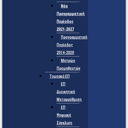
Νέα
Προγραμματική
Περίοδος
2021-2027
Προγραμματική
Περίοδος
2014-2020
Μητρώο
Προμηθευτών
Τομεακά ΕΠ
ΕΠ
Διοικητική
Μεταρρύθμιση
ΕΠ
Ψηφιακή
Σύγκλιση