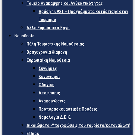
Ταμείο Ανάκαμψης και Ανθεκτικότητας
Δράση 16921 – Προγράμματα κατάρτισης στον
Τουρισμό
Άλλα Ευρωπαϊκά Έργα
Νομοθεσία
Πύλη Τουριστικής Νομοθεσίας
Βραχυχρόνια διαμονή
Ευρωπαϊκή Νομοθεσία
Συνθήκες
Κανονισμοί
Οδηγίες
Αποφάσεις
Ανακοινώσεις
Προπαρασκευαστικές Πράξεις
Νομολογία Δ.Ε.Κ.
Δικαιώματα -Υποχρεώσεις του τουρίστα/καταναλωτή
Ethics