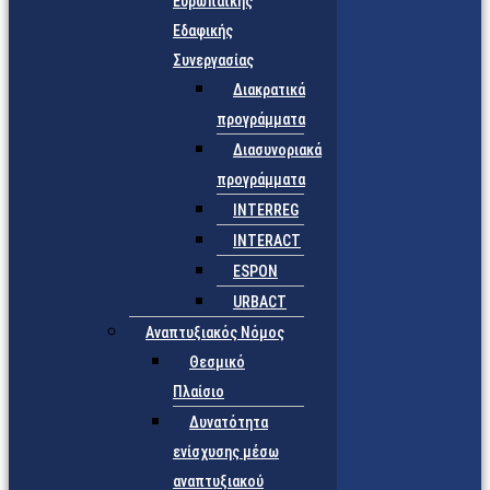
Ευρωπαϊκής
Εδαφικής
Συνεργασίας
Διακρατικά
προγράμματα
Διασυνοριακά
προγράμματα
INTERREG
INTERACT
ESPON
URBACT
Αναπτυξιακός Νόμος
Θεσμικό
Πλαίσιο
Δυνατότητα
ενίσχυσης μέσω
αναπτυξιακού