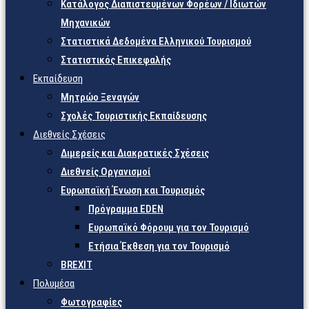
Κατάλογος Διαπιστευμένων Φορέων / Ιδιωτών
Μηχανικών
Στατιστικά Δεδομένα Ελληνικού Τουρισμού
Στατιστικός Επικεφαλής
Εκπαίδευση
Μητρώο Ξεναγών
Σχολές Τουριστικής Εκπαίδευσης
Διεθνείς Σχέσεις
Διμερείς και Διακρατικές Σχέσεις
Διεθνείς Οργανισμοί
Ευρωπαϊκή Ένωση και Τουρισμός
Πρόγραμμα EDEN
Ευρωπαϊκό Φόρουμ για τον Τουρισμό
Ετήσια Έκθεση για τον Τουρισμό
BREXIT
Πολυμέσα
Φωτογραφίες