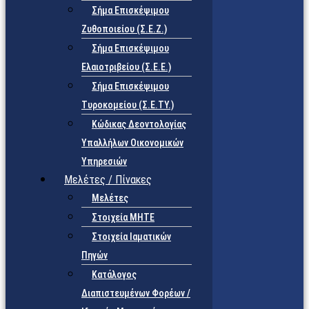
Σήμα Επισκέψιμου
Ζυθοποιείου (Σ.Ε.Ζ.)
Σήμα Επισκέψιμου
Ελαιοτριβείου (Σ.Ε.Ε.)
Σήμα Επισκέψιμου
Τυροκομείου (Σ.Ε.TY.)
Κώδικας Δεοντολογίας
Υπαλλήλων Οικονομικών
Υπηρεσιών
Μελέτες / Πίνακες
Μελέτες
Στοιχεία ΜΗΤΕ
Στοιχεία Ιαματικών
Πηγών
Κατάλογος
Διαπιστευμένων Φορέων /