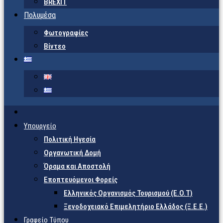
BREXIT
Πολυμέσα
Φωτογραφίες
Βίντεο
Υπουργείο
Πολιτική Ηγεσία
Οργανωτική Δομή
Όραμα και Αποστολή
Εποπτευόμενοι Φορείς
Eλληνικός Οργανισμός Τουρισμού (Ε.Ο.Τ)
Ξενοδοχειακό Επιμελητήριο Ελλάδος (Ξ.Ε.Ε.)
Γραφείο Τύπου