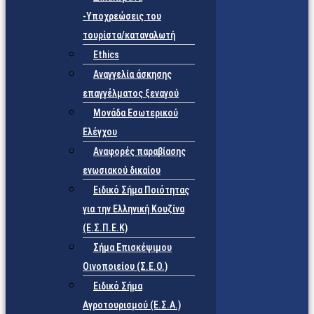
-Υποχρεώσεις του
τουρίστα/καταναλωτή
Ethics
Αναγγελία άσκησης
επαγγέλματος ξεναγού
Μονάδα Εσωτερικού
Ελέγχου
Αναφορές παραβίασης
ενωσιακού δικαίου
Ειδικό Σήμα Ποιότητας
για την Ελληνική Κουζίνα
(Ε.Σ.Π.Ε.Κ)
Σήμα Επισκέψιμου
Οινοποιείου (Σ.Ε.Ο.)
Ειδικό Σήμα
Αγροτουρισμού (Ε.Σ.Α.)