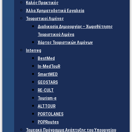
Καλές Πρακτικές
Άλλα Χρηματοδοτικά Εργαλεία
Τουριστικοί Λιμένες
Διαδικασία Δημιουργίας – Χωροθέτησης
Τουριστικού Λιμένα
Χάρτες Τουριστικών Λιμένων
Interreg
BestMed
In-MedTouR
SmartMED
GEOSTARS
RE-CULT
Tourism-e
ALTTOUR
PORTOLANES
POPRoutes
Τομεακό Πρόγραμμα Ανάπτυξης του Υπουργείου