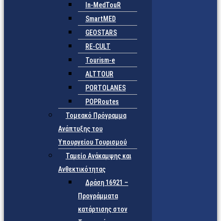
In-MedTouR
SmartMED
GEOSTARS
RE-CULT
Tourism-e
ALTTOUR
PORTOLANES
POPRoutes
Τομεακό Πρόγραμμα
Ανάπτυξης του
Υπουργείου Τουρισμού
Ταμείο Ανάκαμψης και
Ανθεκτικότητας
Δράση 16921 –
Προγράμματα
κατάρτισης στον