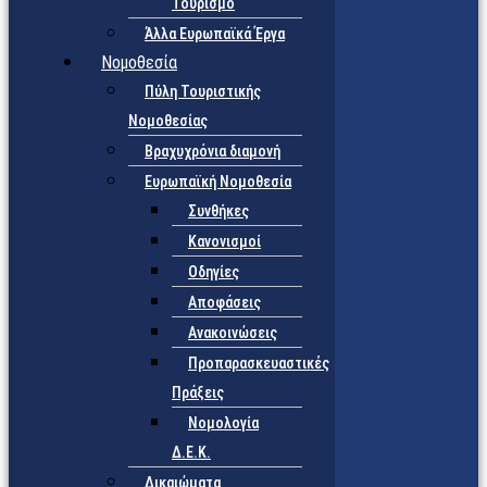
Τουρισμό
Άλλα Ευρωπαϊκά Έργα
Νομοθεσία
Πύλη Τουριστικής
Νομοθεσίας
Βραχυχρόνια διαμονή
Ευρωπαϊκή Νομοθεσία
Συνθήκες
Κανονισμοί
Οδηγίες
Αποφάσεις
Ανακοινώσεις
Προπαρασκευαστικές
Πράξεις
Νομολογία
Δ.Ε.Κ.
Δικαιώματα