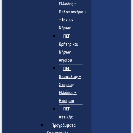
Ελλάδας –
Πελοποννήσου
– Ιονίων
Νήσων
ΠΕΠ
Κρήτης και
Νήσων
Αιγαίου
ΠΕΠ
Θεσσαλίας –
Στερεάς
Ελλάδας –
Ηπείρου
ΠΕΠ
Αττικής
Προγράμματα