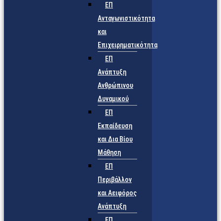
ΕΠ
Ανταγωνιστικότητα
και
Επιχειρηματικότητα
ΕΠ
Ανάπτυξη
Ανθρώπινου
Δυναμικού
ΕΠ
Εκπαίδευση
και Δια Βίου
Μάθηση
ΕΠ
Περιβάλλον
και Αειφόρος
Ανάπτυξη
ΕΠ