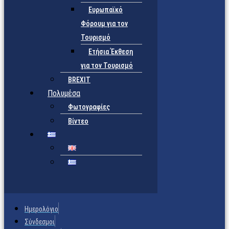
Ευρωπαϊκό
Φόρουμ για τον
Τουρισμό
Ετήσια Έκθεση
για τον Τουρισμό
BREXIT
Πολυμέσα
Φωτογραφίες
Βίντεο
Ημερολόγιο
Σύνδεσμοι