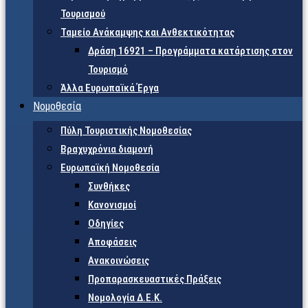
Τουρισμού
Ταμείο Ανάκαμψης και Ανθεκτικότητας
Δράση 16921 – Προγράμματα κατάρτισης στον
Τουρισμό
Άλλα Ευρωπαϊκά Έργα
Νομοθεσία
Πύλη Τουριστικής Νομοθεσίας
Βραχυχρόνια διαμονή
Ευρωπαϊκή Νομοθεσία
Συνθήκες
Κανονισμοί
Οδηγίες
Αποφάσεις
Ανακοινώσεις
Προπαρασκευαστικές Πράξεις
Νομολογία Δ.Ε.Κ.