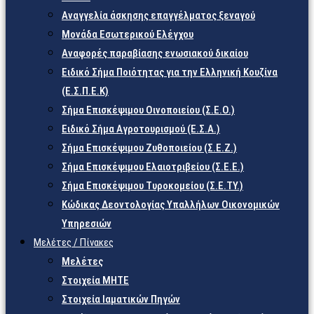
Αναγγελία άσκησης επαγγέλματος ξεναγού
Μονάδα Εσωτερικού Ελέγχου
Αναφορές παραβίασης ενωσιακού δικαίου
Ειδικό Σήμα Ποιότητας για την Ελληνική Κουζίνα
(Ε.Σ.Π.Ε.Κ)
Σήμα Επισκέψιμου Οινοποιείου (Σ.Ε.Ο.)
Ειδικό Σήμα Αγροτουρισμού (Ε.Σ.Α.)
Σήμα Επισκέψιμου Ζυθοποιείου (Σ.Ε.Ζ.)
Σήμα Επισκέψιμου Ελαιοτριβείου (Σ.Ε.Ε.)
Σήμα Επισκέψιμου Τυροκομείου (Σ.Ε.TY.)
Κώδικας Δεοντολογίας Υπαλλήλων Οικονομικών
Υπηρεσιών
Μελέτες / Πίνακες
Μελέτες
Στοιχεία ΜΗΤΕ
Στοιχεία Ιαματικών Πηγών