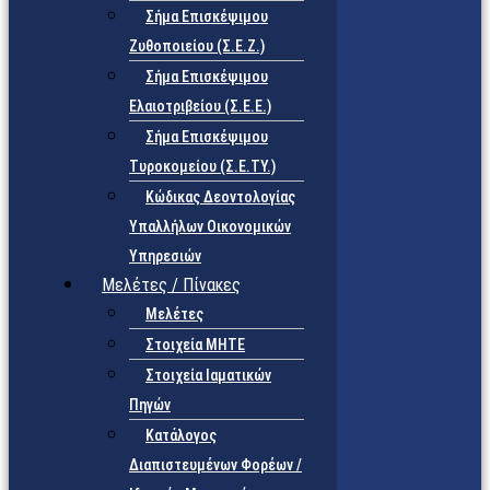
Σήμα Επισκέψιμου
Ζυθοποιείου (Σ.Ε.Ζ.)
Σήμα Επισκέψιμου
Ελαιοτριβείου (Σ.Ε.Ε.)
Σήμα Επισκέψιμου
Τυροκομείου (Σ.Ε.TY.)
Κώδικας Δεοντολογίας
Υπαλλήλων Οικονομικών
Υπηρεσιών
Μελέτες / Πίνακες
Μελέτες
Στοιχεία ΜΗΤΕ
Στοιχεία Ιαματικών
Πηγών
Κατάλογος
Διαπιστευμένων Φορέων /