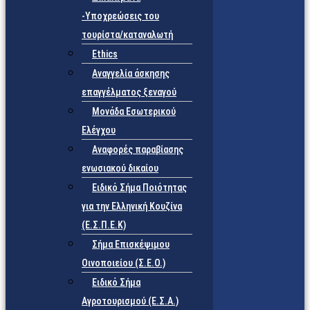
-Υποχρεώσεις του
τουρίστα/καταναλωτή
Ethics
Αναγγελία άσκησης
επαγγέλματος ξεναγού
Μονάδα Εσωτερικού
Ελέγχου
Αναφορές παραβίασης
ενωσιακού δικαίου
Ειδικό Σήμα Ποιότητας
για την Ελληνική Κουζίνα
(Ε.Σ.Π.Ε.Κ)
Σήμα Επισκέψιμου
Οινοποιείου (Σ.Ε.Ο.)
Ειδικό Σήμα
Αγροτουρισμού (Ε.Σ.Α.)