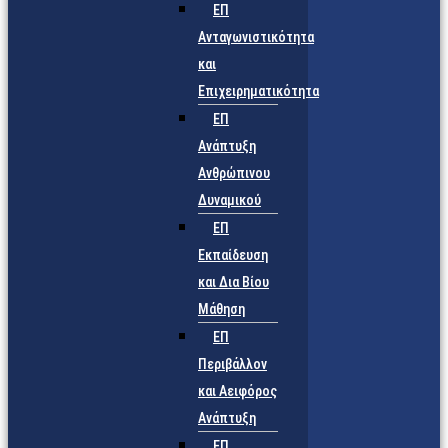
ΕΠ
Ανταγωνιστικότητα
και
Επιχειρηματικότητα
ΕΠ
Ανάπτυξη
Ανθρώπινου
Δυναμικού
ΕΠ
Εκπαίδευση
και Δια Βίου
Μάθηση
ΕΠ
Περιβάλλον
και Αειφόρος
Ανάπτυξη
ΕΠ