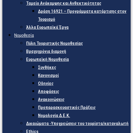
Ταμείο Ανάκαμψης και Ανθεκτικότητας
Δράση 16921 – Προγράμματα κατάρτισης στον
Τουρισμό
Άλλα Ευρωπαϊκά Έργα
Νομοθεσία
Πύλη Τουριστικής Νομοθεσίας
Βραχυχρόνια διαμονή
Ευρωπαϊκή Νομοθεσία
Συνθήκες
Κανονισμοί
Οδηγίες
Αποφάσεις
Ανακοινώσεις
Προπαρασκευαστικές Πράξεις
Νομολογία Δ.Ε.Κ.
Δικαιώματα -Υποχρεώσεις του τουρίστα/καταναλωτή
Ethics