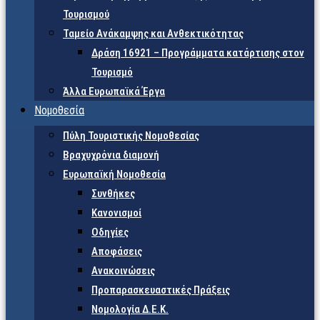
Τουρισμού
Ταμείο Ανάκαμψης και Ανθεκτικότητας
Δράση 16921 – Προγράμματα κατάρτισης στον
Τουρισμό
Άλλα Ευρωπαϊκά Έργα
Νομοθεσία
Πύλη Τουριστικής Νομοθεσίας
Βραχυχρόνια διαμονή
Ευρωπαϊκή Νομοθεσία
Συνθήκες
Κανονισμοί
Οδηγίες
Αποφάσεις
Ανακοινώσεις
Προπαρασκευαστικές Πράξεις
Νομολογία Δ.Ε.Κ.