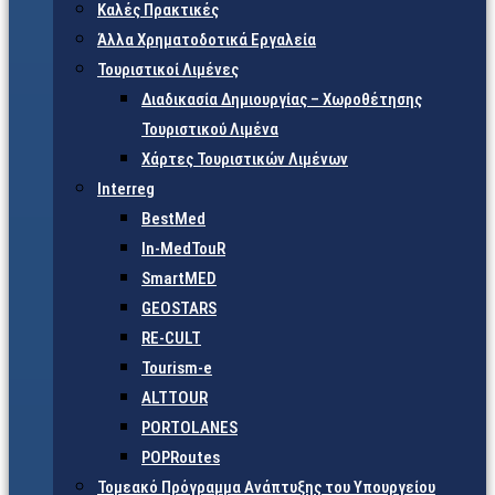
Καλές Πρακτικές
Άλλα Χρηματοδοτικά Εργαλεία
Τουριστικοί Λιμένες
Διαδικασία Δημιουργίας – Χωροθέτησης
Τουριστικού Λιμένα
Χάρτες Τουριστικών Λιμένων
Interreg
BestMed
In-MedTouR
SmartMED
GEOSTARS
RE-CULT
Tourism-e
ALTTOUR
PORTOLANES
POPRoutes
Τομεακό Πρόγραμμα Ανάπτυξης του Υπουργείου