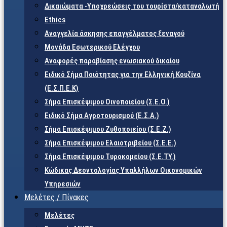
Δικαιώματα -Υποχρεώσεις του τουρίστα/καταναλωτή
Ethics
Αναγγελία άσκησης επαγγέλματος ξεναγού
Μονάδα Εσωτερικού Ελέγχου
Αναφορές παραβίασης ενωσιακού δικαίου
Ειδικό Σήμα Ποιότητας για την Ελληνική Κουζίνα
(Ε.Σ.Π.Ε.Κ)
Σήμα Επισκέψιμου Οινοποιείου (Σ.Ε.Ο.)
Ειδικό Σήμα Αγροτουρισμού (Ε.Σ.Α.)
Σήμα Επισκέψιμου Ζυθοποιείου (Σ.Ε.Ζ.)
Σήμα Επισκέψιμου Ελαιοτριβείου (Σ.Ε.Ε.)
Σήμα Επισκέψιμου Τυροκομείου (Σ.Ε.TY.)
Κώδικας Δεοντολογίας Υπαλλήλων Οικονομικών
Υπηρεσιών
Μελέτες / Πίνακες
Μελέτες