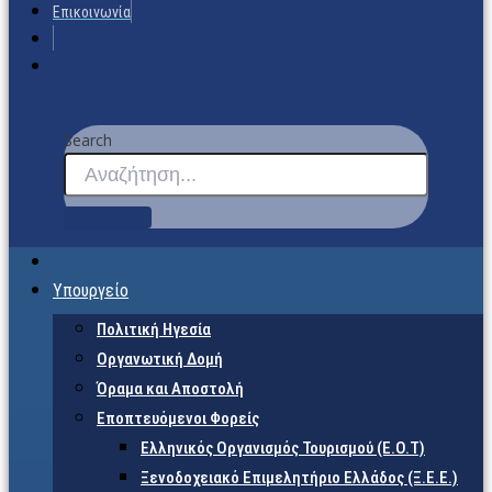
Επικοινωνία
Search
Υπουργείο
Πολιτική Ηγεσία
Οργανωτική Δομή
Όραμα και Αποστολή
Εποπτευόμενοι Φορείς
Eλληνικός Οργανισμός Τουρισμού (Ε.Ο.Τ)
Ξενοδοχειακό Επιμελητήριο Ελλάδος (Ξ.Ε.Ε.)