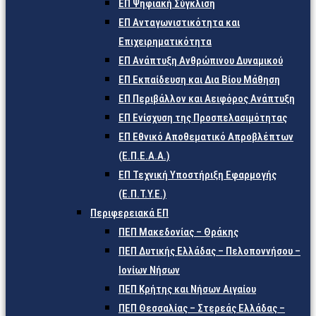
ΕΠ Ψηφιακή Σύγκλιση
ΕΠ Ανταγωνιστικότητα και
Επιχειρηματικότητα
ΕΠ Ανάπτυξη Ανθρώπινου Δυναμικού
ΕΠ Εκπαίδευση και Δια Βίου Μάθηση
ΕΠ Περιβάλλον και Αειφόρος Ανάπτυξη
ΕΠ Ενίσχυση της Προσπελασιμότητας
ΕΠ Εθνικό Αποθεματικό Απροβλέπτων
(Ε.Π.Ε.Α.Α.)
ΕΠ Τεχνική Υποστήριξη Εφαρμογής
(Ε.Π.Τ.Υ.Ε.)
Περιφερειακά ΕΠ
ΠΕΠ Μακεδονίας – Θράκης
ΠΕΠ Δυτικής Ελλάδας – Πελοποννήσου –
Ιονίων Νήσων
ΠΕΠ Κρήτης και Νήσων Αιγαίου
ΠΕΠ Θεσσαλίας – Στερεάς Ελλάδας –