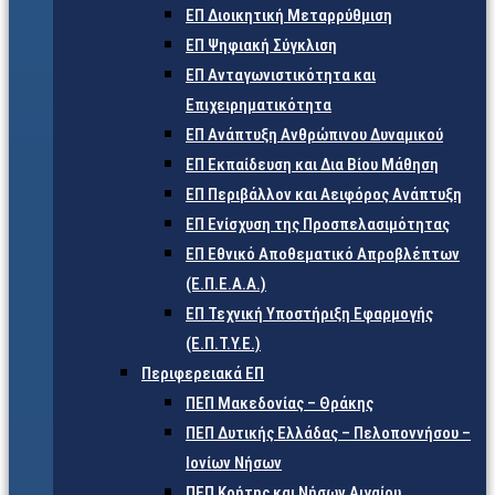
ΕΠ Διοικητική Μεταρρύθμιση
ΕΠ Ψηφιακή Σύγκλιση
ΕΠ Ανταγωνιστικότητα και
Επιχειρηματικότητα
ΕΠ Ανάπτυξη Ανθρώπινου Δυναμικού
ΕΠ Εκπαίδευση και Δια Βίου Μάθηση
ΕΠ Περιβάλλον και Αειφόρος Ανάπτυξη
ΕΠ Ενίσχυση της Προσπελασιμότητας
ΕΠ Εθνικό Αποθεματικό Απροβλέπτων
(Ε.Π.Ε.Α.Α.)
ΕΠ Τεχνική Υποστήριξη Εφαρμογής
(Ε.Π.Τ.Υ.Ε.)
Περιφερειακά ΕΠ
ΠΕΠ Μακεδονίας – Θράκης
ΠΕΠ Δυτικής Ελλάδας – Πελοποννήσου –
Ιονίων Νήσων
ΠΕΠ Κρήτης και Νήσων Αιγαίου