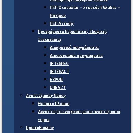
ΠΕΠ Θεσσαλίας – Στερεάς Ελλάδας –
Ηπείρου
ΠΕΠ Αττικής
Προγράμματα Ευρωπαϊκής Εδαφικής
Συνεργασίας
Διακρατικά προγράμματα
Διασυνοριακά προγράμματα
INTERREG
INTERACT
ESPON
URBACT
Αναπτυξιακός Νόμος
Θεσμικό Πλαίσιο
Δυνατότητα ενίσχυσης μέσω αναπτυξιακού
νόμου
Πρωτοβουλίες