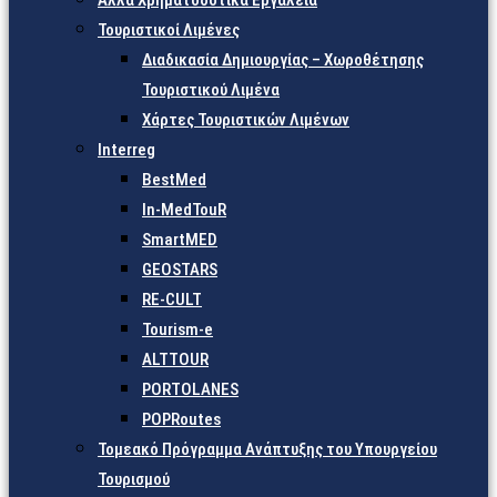
Άλλα Χρηματοδοτικά Εργαλεία
Τουριστικοί Λιμένες
Διαδικασία Δημιουργίας – Χωροθέτησης
Τουριστικού Λιμένα
Χάρτες Τουριστικών Λιμένων
Interreg
BestMed
In-MedTouR
SmartMED
GEOSTARS
RE-CULT
Tourism-e
ALTTOUR
PORTOLANES
POPRoutes
Τομεακό Πρόγραμμα Ανάπτυξης του Υπουργείου
Τουρισμού