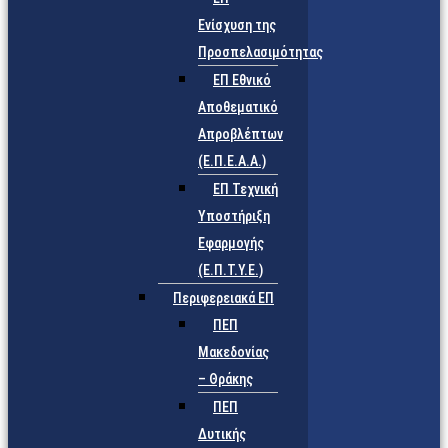
Ενίσχυση της
Προσπελασιμότητας
ΕΠ Εθνικό
Αποθεματικό
Απροβλέπτων
(Ε.Π.Ε.Α.Α.)
ΕΠ Τεχνική
Υποστήριξη
Εφαρμογής
(Ε.Π.Τ.Υ.Ε.)
Περιφερειακά ΕΠ
ΠΕΠ
Μακεδονίας
– Θράκης
ΠΕΠ
Δυτικής