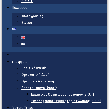
BREXIT
Πολυμέσα
Φωτογραφίες
Βίντεο
Υπουργείο
Πολιτική Ηγεσία
Οργανωτική Δομή
Όραμα και Αποστολή
Εποπτευόμενοι Φορείς
Eλληνικός Οργανισμός Τουρισμού (Ε.Ο.Τ)
Ξενοδοχειακό Επιμελητήριο Ελλάδος (Ξ.Ε.Ε.)
Γραφείο Τύπου