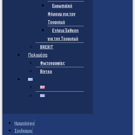
Ευρωπαϊκό
Φόρουμ για τον
Τουρισμό
Ετήσια Έκθεση
για τον Τουρισμό
BREXIT
Πολυμέσα
Φωτογραφίες
Βίντεο
Ημερολόγιο
Σύνδεσμοι