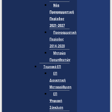
Νέα
Προγραμματική
Περίοδος
2021-2027
Προγραμματική
Περίοδος
2014-2020
Μητρώο
Προμηθευτών
Τομεακά ΕΠ
ΕΠ
Διοικητική
Μεταρρύθμιση
ΕΠ
Ψηφιακή
Σύγκλιση