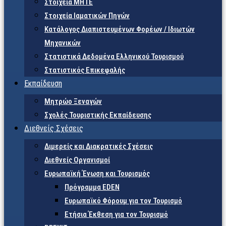
Στοιχεία ΜΗΤΕ
Στοιχεία Ιαματικών Πηγών
Κατάλογος Διαπιστευμένων Φορέων / Ιδιωτών
Μηχανικών
Στατιστικά Δεδομένα Ελληνικού Τουρισμού
Στατιστικός Επικεφαλής
Εκπαίδευση
Μητρώο Ξεναγών
Σχολές Τουριστικής Εκπαίδευσης
Διεθνείς Σχέσεις
Διμερείς και Διακρατικές Σχέσεις
Διεθνείς Οργανισμοί
Ευρωπαϊκή Ένωση και Τουρισμός
Πρόγραμμα EDEN
Ευρωπαϊκό Φόρουμ για τον Τουρισμό
Ετήσια Έκθεση για τον Τουρισμό