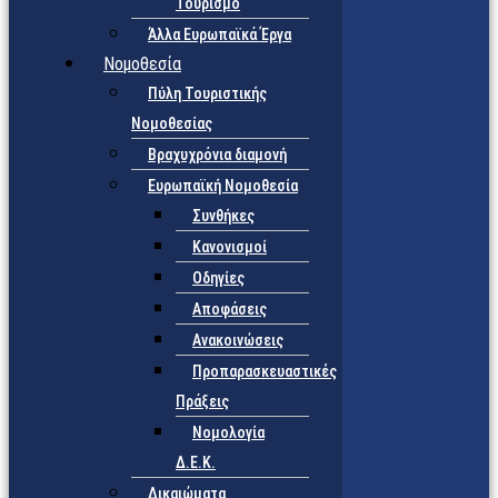
Τουρισμό
Άλλα Ευρωπαϊκά Έργα
Νομοθεσία
Πύλη Τουριστικής
Νομοθεσίας
Βραχυχρόνια διαμονή
Ευρωπαϊκή Νομοθεσία
Συνθήκες
Κανονισμοί
Οδηγίες
Αποφάσεις
Ανακοινώσεις
Προπαρασκευαστικές
Πράξεις
Νομολογία
Δ.Ε.Κ.
Δικαιώματα