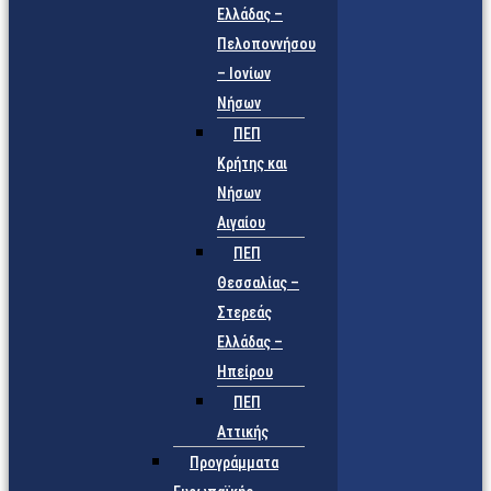
Ελλάδας –
Πελοποννήσου
– Ιονίων
Νήσων
ΠΕΠ
Κρήτης και
Νήσων
Αιγαίου
ΠΕΠ
Θεσσαλίας –
Στερεάς
Ελλάδας –
Ηπείρου
ΠΕΠ
Αττικής
Προγράμματα