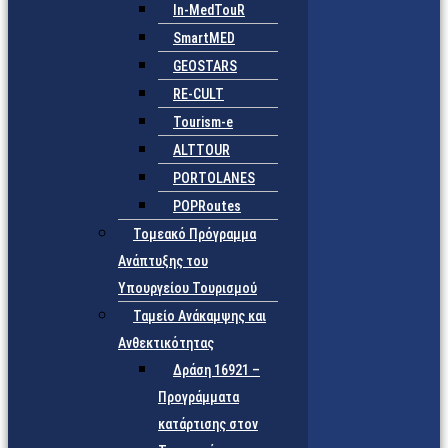
In-MedTouR
SmartMED
GEOSTARS
RE-CULT
Tourism-e
ALTTOUR
PORTOLANES
POPRoutes
Τομεακό Πρόγραμμα
Ανάπτυξης του
Υπουργείου Τουρισμού
Ταμείο Ανάκαμψης και
Ανθεκτικότητας
Δράση 16921 –
Προγράμματα
κατάρτισης στον