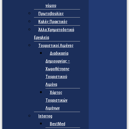
νόμου
Πρωτοβουλίες
Καλές Πρακτικές
Άλλα Χρηματοδοτικά
Εργαλεία
Τουριστικοί Λιμένες
Διαδικασία
Δημιουργίας –
Χωροθέτησης
Τουριστικού
Λιμένα
Χάρτες
Τουριστικών
Λιμένων
Interreg
BestMed