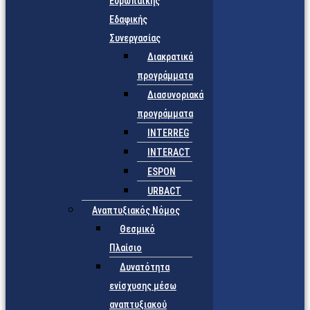
Ευρωπαϊκής
Εδαφικής
Συνεργασίας
Διακρατικά
προγράμματα
Διασυνοριακά
προγράμματα
INTERREG
INTERACT
ESPON
URBACT
Αναπτυξιακός Νόμος
Θεσμικό
Πλαίσιο
Δυνατότητα
ενίσχυσης μέσω
αναπτυξιακού