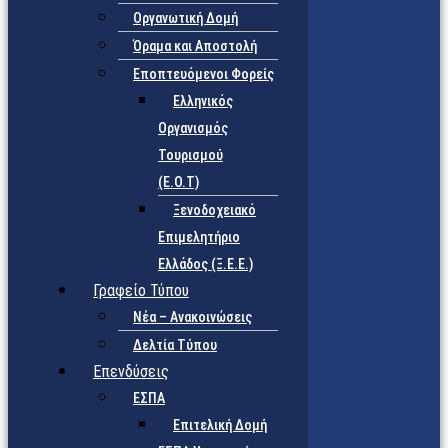
Οργανωτική Δομή
Όραμα και Αποστολή
Εποπτευόμενοι Φορείς
Eλληνικός
Οργανισμός
Τουρισμού
(Ε.Ο.Τ)
Ξενοδοχειακό
Επιμελητήριο
Ελλάδος (Ξ.Ε.Ε.)
Γραφείο Τύπου
Νέα – Ανακοινώσεις
Δελτία Τύπου
Επενδύσεις
ΕΣΠΑ
Επιτελική Δομή