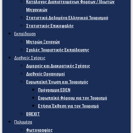
Κατάλογος Διαπιστευμένων Φορέων / Ιδιωτών
Μηχανικών
Στατιστικά Δεδομένα Ελληνικού Τουρισμού
Στατιστικός Επικεφαλής
Εκπαίδευση
Μητρώο Ξεναγών
Σχολές Τουριστικής Εκπαίδευσης
Διεθνείς Σχέσεις
Διμερείς και Διακρατικές Σχέσεις
Διεθνείς Οργανισμοί
Ευρωπαϊκή Ένωση και Τουρισμός
Πρόγραμμα EDEN
Ευρωπαϊκό Φόρουμ για τον Τουρισμό
Ετήσια Έκθεση για τον Τουρισμό
BREXIT
Πολυμέσα
Φωτογραφίες