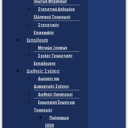
Ιδιωτών Μηχανικών
Στατιστικά Δεδομένα
Ελληνικού Τουρισμού
Στατιστικός
Επικεφαλής
Εκπαίδευση
Μητρώο Ξεναγών
Σχολές Τουριστικής
Εκπαίδευσης
Διεθνείς Σχέσεις
Διμερείς και
Διακρατικές Σχέσεις
Διεθνείς Οργανισμοί
Ευρωπαϊκή Ένωση και
Τουρισμός
Πρόγραμμα
EDEN