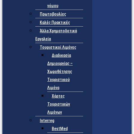
νόμου
Πρωτοβουλίες
Καλές Πρακτικές
Άλλα Χρηματοδοτικά
Εργαλεία
Τουριστικοί Λιμένες
Διαδικασία
Δημιουργίας –
Χωροθέτησης
Τουριστικού
Λιμένα
Χάρτες
Τουριστικών
Λιμένων
Interreg
BestMed