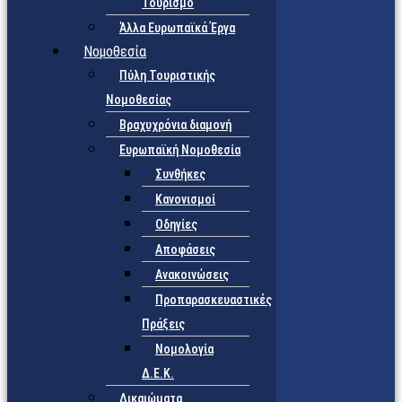
Τουρισμό
Άλλα Ευρωπαϊκά Έργα
Νομοθεσία
Πύλη Τουριστικής
Νομοθεσίας
Βραχυχρόνια διαμονή
Ευρωπαϊκή Νομοθεσία
Συνθήκες
Κανονισμοί
Οδηγίες
Αποφάσεις
Ανακοινώσεις
Προπαρασκευαστικές
Πράξεις
Νομολογία
Δ.Ε.Κ.
Δικαιώματα