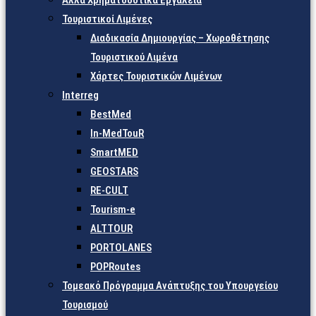
Άλλα Χρηματοδοτικά Εργαλεία
Τουριστικοί Λιμένες
Διαδικασία Δημιουργίας – Χωροθέτησης
Τουριστικού Λιμένα
Χάρτες Τουριστικών Λιμένων
Interreg
BestMed
In-MedTouR
SmartMED
GEOSTARS
RE-CULT
Tourism-e
ALTTOUR
PORTOLANES
POPRoutes
Τομεακό Πρόγραμμα Ανάπτυξης του Υπουργείου
Τουρισμού