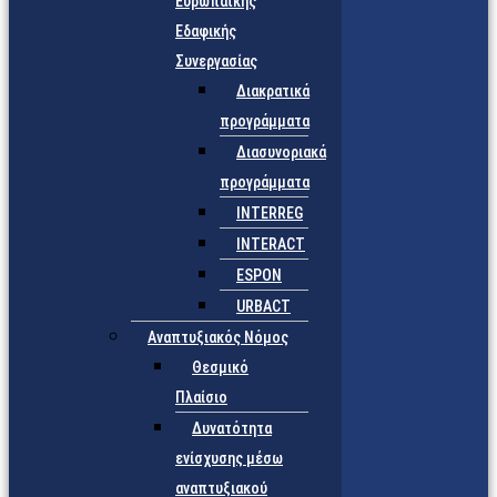
Ευρωπαϊκής
Εδαφικής
Συνεργασίας
Διακρατικά
προγράμματα
Διασυνοριακά
προγράμματα
INTERREG
INTERACT
ESPON
URBACT
Αναπτυξιακός Νόμος
Θεσμικό
Πλαίσιο
Δυνατότητα
ενίσχυσης μέσω
αναπτυξιακού