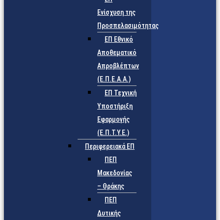
Ενίσχυση της
Προσπελασιμότητας
ΕΠ Εθνικό
Αποθεματικό
Απροβλέπτων
(Ε.Π.Ε.Α.Α.)
ΕΠ Τεχνική
Υποστήριξη
Εφαρμογής
(Ε.Π.Τ.Υ.Ε.)
Περιφερειακά ΕΠ
ΠΕΠ
Μακεδονίας
– Θράκης
ΠΕΠ
Δυτικής