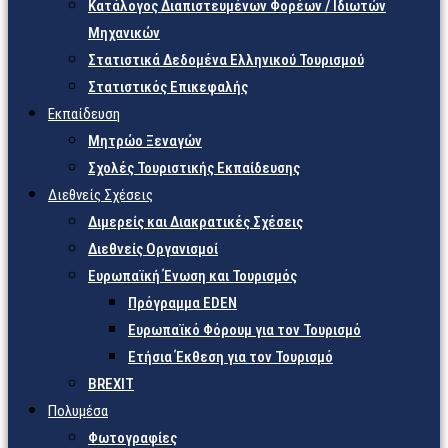
Κατάλογος Διαπιστευμένων Φορέων / Ιδιωτών
Μηχανικών
Στατιστικά Δεδομένα Ελληνικού Τουρισμού
Στατιστικός Επικεφαλής
Εκπαίδευση
Μητρώο Ξεναγών
Σχολές Τουριστικής Εκπαίδευσης
Διεθνείς Σχέσεις
Διμερείς και Διακρατικές Σχέσεις
Διεθνείς Οργανισμοί
Ευρωπαϊκή Ένωση και Τουρισμός
Πρόγραμμα EDEN
Ευρωπαϊκό Φόρουμ για τον Τουρισμό
Ετήσια Έκθεση για τον Τουρισμό
BREXIT
Πολυμέσα
Φωτογραφίες