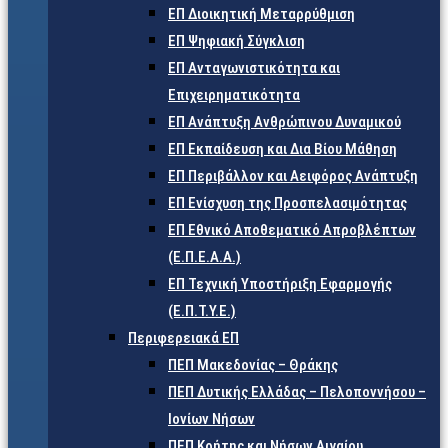
ΕΠ Διοικητική Μεταρρύθμιση
ΕΠ Ψηφιακή Σύγκλιση
ΕΠ Ανταγωνιστικότητα και
Επιχειρηματικότητα
ΕΠ Ανάπτυξη Ανθρώπινου Δυναμικού
ΕΠ Εκπαίδευση και Δια Βίου Μάθηση
ΕΠ Περιβάλλον και Αειφόρος Ανάπτυξη
ΕΠ Ενίσχυση της Προσπελασιμότητας
ΕΠ Εθνικό Αποθεματικό Απροβλέπτων
(Ε.Π.Ε.Α.Α.)
ΕΠ Τεχνική Υποστήριξη Εφαρμογής
(Ε.Π.Τ.Υ.Ε.)
Περιφερειακά ΕΠ
ΠΕΠ Μακεδονίας – Θράκης
ΠΕΠ Δυτικής Ελλάδας – Πελοποννήσου –
Ιονίων Νήσων
ΠΕΠ Κρήτης και Νήσων Αιγαίου