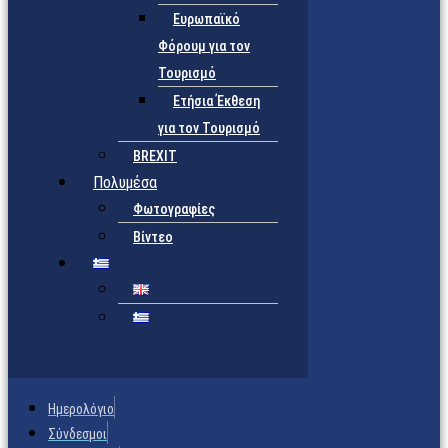
Ευρωπαϊκό
Φόρουμ για τον
Τουρισμό
Ετήσια Έκθεση
για τον Τουρισμό
BREXIT
Πολυμέσα
Φωτογραφίες
Βίντεο
Ημερολόγιο
Σύνδεσμοι