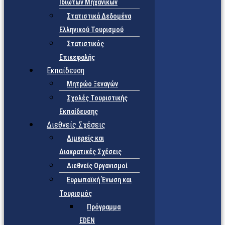
Ιδιωτών Μηχανικών
Στατιστικά Δεδομένα
Ελληνικού Τουρισμού
Στατιστικός
Επικεφαλής
Εκπαίδευση
Μητρώο Ξεναγών
Σχολές Τουριστικής
Εκπαίδευσης
Διεθνείς Σχέσεις
Διμερείς και
Διακρατικές Σχέσεις
Διεθνείς Οργανισμοί
Ευρωπαϊκή Ένωση και
Τουρισμός
Πρόγραμμα
EDEN