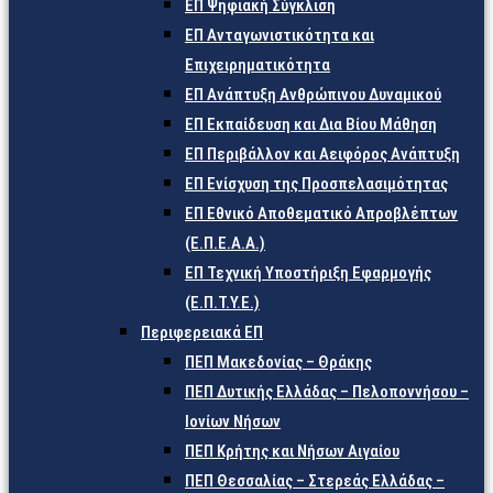
ΕΠ Ψηφιακή Σύγκλιση
ΕΠ Ανταγωνιστικότητα και
Επιχειρηματικότητα
ΕΠ Ανάπτυξη Ανθρώπινου Δυναμικού
ΕΠ Εκπαίδευση και Δια Βίου Μάθηση
ΕΠ Περιβάλλον και Αειφόρος Ανάπτυξη
ΕΠ Ενίσχυση της Προσπελασιμότητας
ΕΠ Εθνικό Αποθεματικό Απροβλέπτων
(Ε.Π.Ε.Α.Α.)
ΕΠ Τεχνική Υποστήριξη Εφαρμογής
(Ε.Π.Τ.Υ.Ε.)
Περιφερειακά ΕΠ
ΠΕΠ Μακεδονίας – Θράκης
ΠΕΠ Δυτικής Ελλάδας – Πελοποννήσου –
Ιονίων Νήσων
ΠΕΠ Κρήτης και Νήσων Αιγαίου
ΠΕΠ Θεσσαλίας – Στερεάς Ελλάδας –