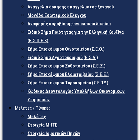
Αναγγελία άσκησης επαγγέλματος ξεναγού
Μονάδα Εσωτερικού Ελέγχου
Αναφορές παραβίασης ενωσιακού δικαίου
Ειδικό Σήμα Ποιότητας για την Ελληνική Κουζίνα
(Ε.Σ.Π.Ε.Κ)
Σήμα Επισκέψιμου Οινοποιείου (Σ.Ε.Ο.)
Ειδικό Σήμα Αγροτουρισμού (Ε.Σ.Α.)
Σήμα Επισκέψιμου Ζυθοποιείου (Σ.Ε.Ζ.)
Σήμα Επισκέψιμου Ελαιοτριβείου (Σ.Ε.Ε.)
Σήμα Επισκέψιμου Τυροκομείου (Σ.Ε.TY.)
Κώδικας Δεοντολογίας Υπαλλήλων Οικονομικών
Υπηρεσιών
Μελέτες / Πίνακες
Μελέτες
Στοιχεία ΜΗΤΕ
Στοιχεία Ιαματικών Πηγών