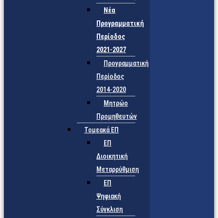
Νέα
Προγραμματική
Περίοδος
2021-2027
Προγραμματική
Περίοδος
2014-2020
Μητρώο
Προμηθευτών
Τομεακά ΕΠ
ΕΠ
Διοικητική
Μεταρρύθμιση
ΕΠ
Ψηφιακή
Σύγκλιση