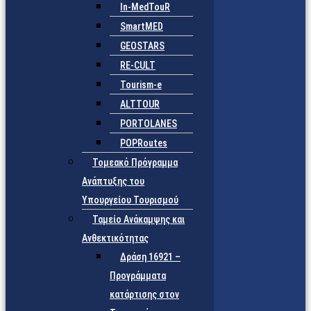
In-MedTouR
SmartMED
GEOSTARS
RE-CULT
Tourism-e
ALTTOUR
PORTOLANES
POPRoutes
Τομεακό Πρόγραμμα
Ανάπτυξης του
Υπουργείου Τουρισμού
Ταμείο Ανάκαμψης και
Ανθεκτικότητας
Δράση 16921 –
Προγράμματα
κατάρτισης στον