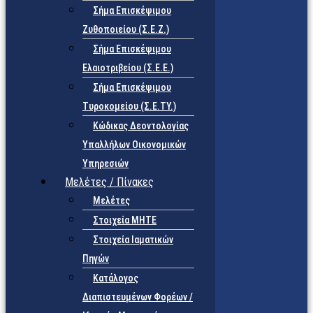
Σήμα Επισκέψιμου
Ζυθοποιείου (Σ.Ε.Ζ.)
Σήμα Επισκέψιμου
Ελαιοτριβείου (Σ.Ε.Ε.)
Σήμα Επισκέψιμου
Τυροκομείου (Σ.Ε.TY.)
Κώδικας Δεοντολογίας
Υπαλλήλων Οικονομικών
Υπηρεσιών
Μελέτες / Πίνακες
Μελέτες
Στοιχεία ΜΗΤΕ
Στοιχεία Ιαματικών
Πηγών
Κατάλογος
Διαπιστευμένων Φορέων /