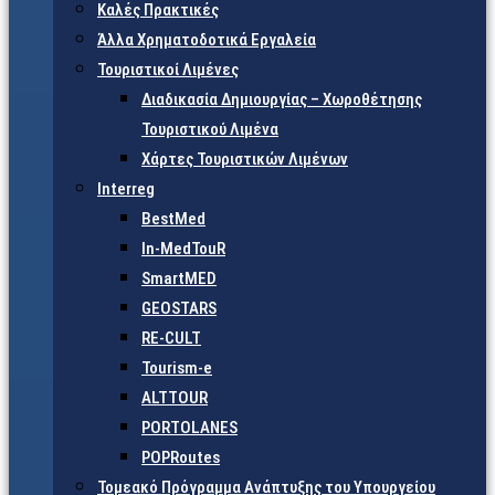
Καλές Πρακτικές
Άλλα Χρηματοδοτικά Εργαλεία
Τουριστικοί Λιμένες
Διαδικασία Δημιουργίας – Χωροθέτησης
Τουριστικού Λιμένα
Χάρτες Τουριστικών Λιμένων
Interreg
BestMed
In-MedTouR
SmartMED
GEOSTARS
RE-CULT
Tourism-e
ALTTOUR
PORTOLANES
POPRoutes
Τομεακό Πρόγραμμα Ανάπτυξης του Υπουργείου