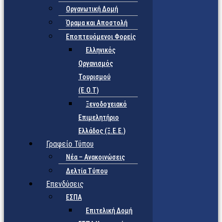
Οργανωτική Δομή
Όραμα και Αποστολή
Εποπτευόμενοι Φορείς
Eλληνικός
Οργανισμός
Τουρισμού
(Ε.Ο.Τ)
Ξενοδοχειακό
Επιμελητήριο
Ελλάδος (Ξ.Ε.Ε.)
Γραφείο Τύπου
Νέα – Ανακοινώσεις
Δελτία Τύπου
Επενδύσεις
ΕΣΠΑ
Επιτελική Δομή