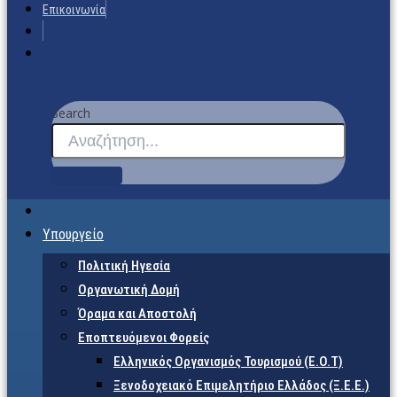
Επικοινωνία
Search
Υπουργείο
Πολιτική Ηγεσία
Οργανωτική Δομή
Όραμα και Αποστολή
Εποπτευόμενοι Φορείς
Eλληνικός Οργανισμός Τουρισμού (Ε.Ο.Τ)
Ξενοδοχειακό Επιμελητήριο Ελλάδος (Ξ.Ε.Ε.)