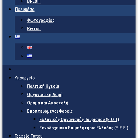
BREXIT
Πολυμέσα
Φωτογραφίες
Βίντεο
Υπουργείο
Πολιτική Ηγεσία
Οργανωτική Δομή
Όραμα και Αποστολή
Εποπτευόμενοι Φορείς
Eλληνικός Οργανισμός Τουρισμού (Ε.Ο.Τ)
Ξενοδοχειακό Επιμελητήριο Ελλάδος (Ξ.Ε.Ε.)
Γραφείο Τύπου