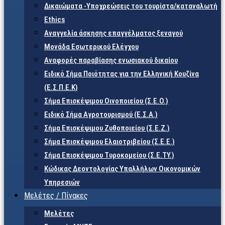
Δικαιώματα -Υποχρεώσεις του τουρίστα/καταναλωτή
Ethics
Αναγγελία άσκησης επαγγέλματος ξεναγού
Μονάδα Εσωτερικού Ελέγχου
Αναφορές παραβίασης ενωσιακού δικαίου
Ειδικό Σήμα Ποιότητας για την Ελληνική Κουζίνα
(Ε.Σ.Π.Ε.Κ)
Σήμα Επισκέψιμου Οινοποιείου (Σ.Ε.Ο.)
Ειδικό Σήμα Αγροτουρισμού (Ε.Σ.Α.)
Σήμα Επισκέψιμου Ζυθοποιείου (Σ.Ε.Ζ.)
Σήμα Επισκέψιμου Ελαιοτριβείου (Σ.Ε.Ε.)
Σήμα Επισκέψιμου Τυροκομείου (Σ.Ε.TY.)
Κώδικας Δεοντολογίας Υπαλλήλων Οικονομικών
Υπηρεσιών
Μελέτες / Πίνακες
Μελέτες