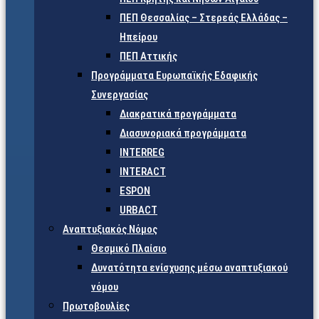
ΠΕΠ Θεσσαλίας – Στερεάς Ελλάδας –
Ηπείρου
ΠΕΠ Αττικής
Προγράμματα Ευρωπαϊκής Εδαφικής
Συνεργασίας
Διακρατικά προγράμματα
Διασυνοριακά προγράμματα
INTERREG
INTERACT
ESPON
URBACT
Αναπτυξιακός Νόμος
Θεσμικό Πλαίσιο
Δυνατότητα ενίσχυσης μέσω αναπτυξιακού
νόμου
Πρωτοβουλίες