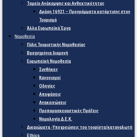
Ταμείο Ανάκαμψης και Ανθεκτικότητας
Δράση 16921 – Προγράμματα κατάρτισης στον
Τουρισμό
Άλλα Ευρωπαϊκά Έργα
Νομοθεσία
Πύλη Τουριστικής Νομοθεσίας
Βραχυχρόνια διαμονή
Ευρωπαϊκή Νομοθεσία
Συνθήκες
Κανονισμοί
Οδηγίες
Αποφάσεις
Ανακοινώσεις
Προπαρασκευαστικές Πράξεις
Νομολογία Δ.Ε.Κ.
Δικαιώματα -Υποχρεώσεις του τουρίστα/καταναλωτή
Ethics