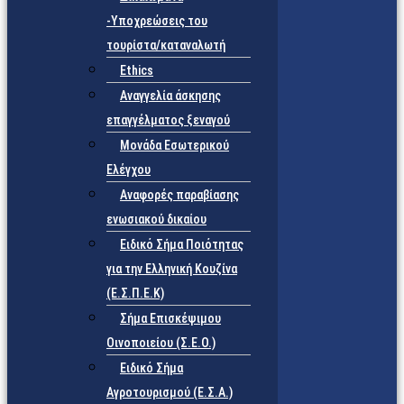
-Υποχρεώσεις του
τουρίστα/καταναλωτή
Ethics
Αναγγελία άσκησης
επαγγέλματος ξεναγού
Μονάδα Εσωτερικού
Ελέγχου
Αναφορές παραβίασης
ενωσιακού δικαίου
Ειδικό Σήμα Ποιότητας
για την Ελληνική Κουζίνα
(Ε.Σ.Π.Ε.Κ)
Σήμα Επισκέψιμου
Οινοποιείου (Σ.Ε.Ο.)
Ειδικό Σήμα
Αγροτουρισμού (Ε.Σ.Α.)