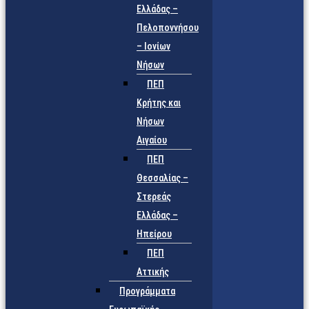
Ελλάδας –
Πελοποννήσου
– Ιονίων
Νήσων
ΠΕΠ
Κρήτης και
Νήσων
Αιγαίου
ΠΕΠ
Θεσσαλίας –
Στερεάς
Ελλάδας –
Ηπείρου
ΠΕΠ
Αττικής
Προγράμματα