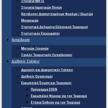
Στοιχεία ΜΗΤΕ
Στοιχεία Ιαματικών Πηγών
Κατάλογος Διαπιστευμένων Φορέων / Ιδιωτών
Μηχανικών
Στατιστικά Δεδομένα Ελληνικού Τουρισμού
Στατιστικός Επικεφαλής
Εκπαίδευση
Μητρώο Ξεναγών
Σχολές Τουριστικής Εκπαίδευσης
Διεθνείς Σχέσεις
Διμερείς και Διακρατικές Σχέσεις
Διεθνείς Οργανισμοί
Ευρωπαϊκή Ένωση και Τουρισμός
Πρόγραμμα EDEN
Ευρωπαϊκό Φόρουμ για τον Τουρισμό
Ετήσια Έκθεση για τον Τουρισμό