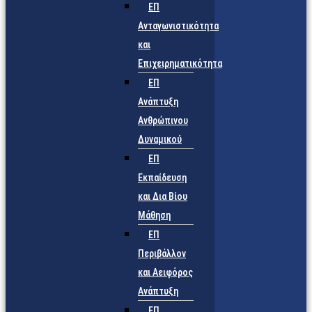
ΕΠ
Ανταγωνιστικότητα
και
Επιχειρηματικότητα
ΕΠ
Ανάπτυξη
Ανθρώπινου
Δυναμικού
ΕΠ
Εκπαίδευση
και Δια Βίου
Μάθηση
ΕΠ
Περιβάλλον
και Αειφόρος
Ανάπτυξη
ΕΠ