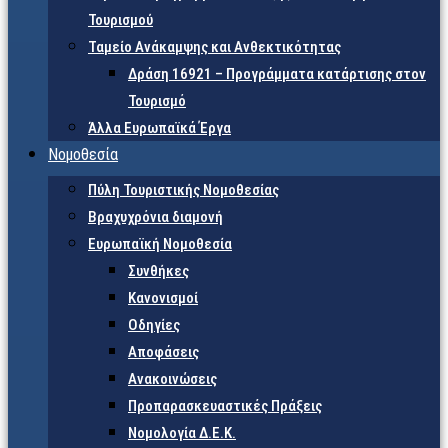
Τουρισμού
Ταμείο Ανάκαμψης και Ανθεκτικότητας
Δράση 16921 – Προγράμματα κατάρτισης στον
Τουρισμό
Άλλα Ευρωπαϊκά Έργα
Νομοθεσία
Πύλη Τουριστικής Νομοθεσίας
Βραχυχρόνια διαμονή
Ευρωπαϊκή Νομοθεσία
Συνθήκες
Κανονισμοί
Οδηγίες
Αποφάσεις
Ανακοινώσεις
Προπαρασκευαστικές Πράξεις
Νομολογία Δ.Ε.Κ.