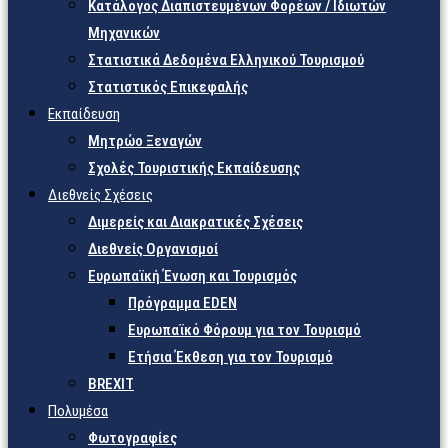
Κατάλογος Διαπιστευμένων Φορέων / Ιδιωτών
Μηχανικών
Στατιστικά Δεδομένα Ελληνικού Τουρισμού
Στατιστικός Επικεφαλής
Εκπαίδευση
Μητρώο Ξεναγών
Σχολές Τουριστικής Εκπαίδευσης
Διεθνείς Σχέσεις
Διμερείς και Διακρατικές Σχέσεις
Διεθνείς Οργανισμοί
Ευρωπαϊκή Ένωση και Τουρισμός
Πρόγραμμα EDEN
Ευρωπαϊκό Φόρουμ για τον Τουρισμό
Ετήσια Έκθεση για τον Τουρισμό
BREXIT
Πολυμέσα
Φωτογραφίες