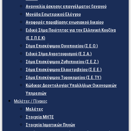
Αναγγελία άσκησης επαγγέλματος ξεναγού
Μονάδα Εσωτερικού Ελέγχου
Αναφορές παραβίασης ενωσιακού δικαίου
Ειδικό Σήμα Ποιότητας για την Ελληνική Κουζίνα
(Ε.Σ.Π.Ε.Κ)
Σήμα Επισκέψιμου Οινοποιείου (Σ.Ε.Ο.)
Ειδικό Σήμα Αγροτουρισμού (Ε.Σ.Α.)
Σήμα Επισκέψιμου Ζυθοποιείου (Σ.Ε.Ζ.)
Σήμα Επισκέψιμου Ελαιοτριβείου (Σ.Ε.Ε.)
Σήμα Επισκέψιμου Τυροκομείου (Σ.Ε.TY.)
Κώδικας Δεοντολογίας Υπαλλήλων Οικονομικών
Υπηρεσιών
Μελέτες / Πίνακες
Μελέτες
Στοιχεία ΜΗΤΕ
Στοιχεία Ιαματικών Πηγών