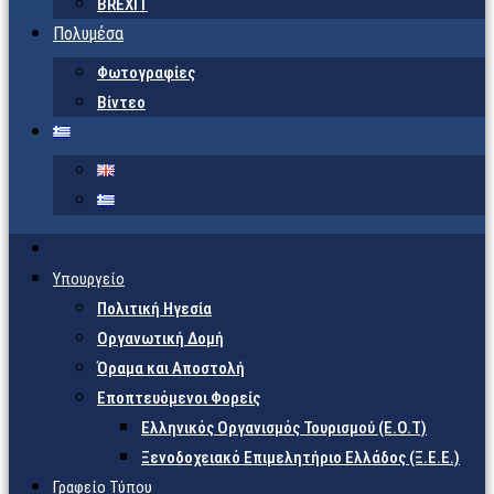
BREXIT
Πολυμέσα
Φωτογραφίες
Βίντεο
Υπουργείο
Πολιτική Ηγεσία
Οργανωτική Δομή
Όραμα και Αποστολή
Εποπτευόμενοι Φορείς
Eλληνικός Οργανισμός Τουρισμού (Ε.Ο.Τ)
Ξενοδοχειακό Επιμελητήριο Ελλάδος (Ξ.Ε.Ε.)
Γραφείο Τύπου