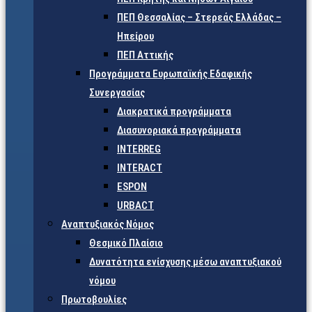
ΠΕΠ Θεσσαλίας – Στερεάς Ελλάδας –
Ηπείρου
ΠΕΠ Αττικής
Προγράμματα Ευρωπαϊκής Εδαφικής
Συνεργασίας
Διακρατικά προγράμματα
Διασυνοριακά προγράμματα
INTERREG
INTERACT
ESPON
URBACT
Αναπτυξιακός Νόμος
Θεσμικό Πλαίσιο
Δυνατότητα ενίσχυσης μέσω αναπτυξιακού
νόμου
Πρωτοβουλίες