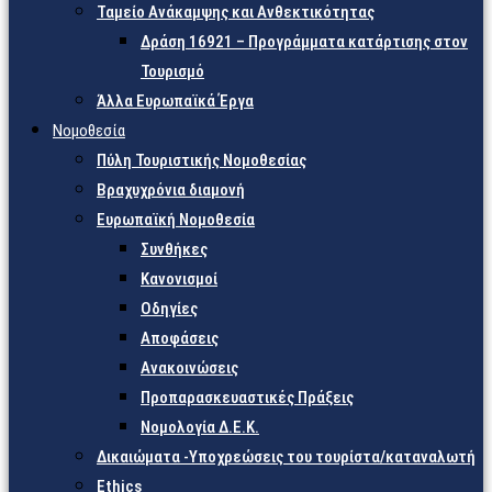
Ταμείο Ανάκαμψης και Ανθεκτικότητας
Δράση 16921 – Προγράμματα κατάρτισης στον
Τουρισμό
Άλλα Ευρωπαϊκά Έργα
Νομοθεσία
Πύλη Τουριστικής Νομοθεσίας
Βραχυχρόνια διαμονή
Ευρωπαϊκή Νομοθεσία
Συνθήκες
Κανονισμοί
Οδηγίες
Αποφάσεις
Ανακοινώσεις
Προπαρασκευαστικές Πράξεις
Νομολογία Δ.Ε.Κ.
Δικαιώματα -Υποχρεώσεις του τουρίστα/καταναλωτή
Ethics