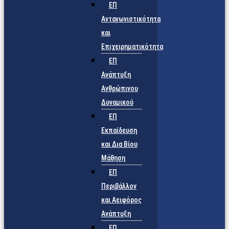
ΕΠ
Ανταγωνιστικότητα
και
Επιχειρηματικότητα
ΕΠ
Ανάπτυξη
Ανθρώπινου
Δυναμικού
ΕΠ
Εκπαίδευση
και Δια Βίου
Μάθηση
ΕΠ
Περιβάλλον
και Αειφόρος
Ανάπτυξη
ΕΠ