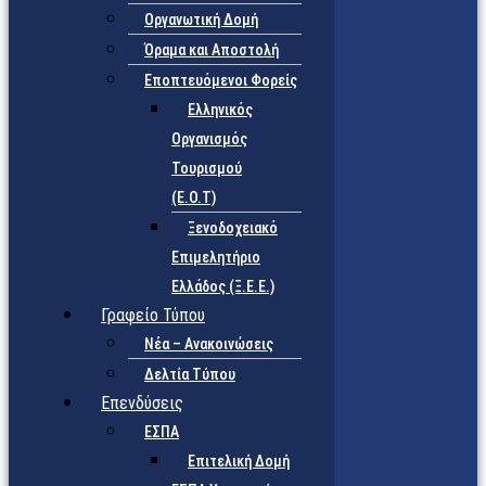
Οργανωτική Δομή
Όραμα και Αποστολή
Εποπτευόμενοι Φορείς
Eλληνικός
Οργανισμός
Τουρισμού
(Ε.Ο.Τ)
Ξενοδοχειακό
Επιμελητήριο
Ελλάδος (Ξ.Ε.Ε.)
Γραφείο Τύπου
Νέα – Ανακοινώσεις
Δελτία Τύπου
Επενδύσεις
ΕΣΠΑ
Επιτελική Δομή