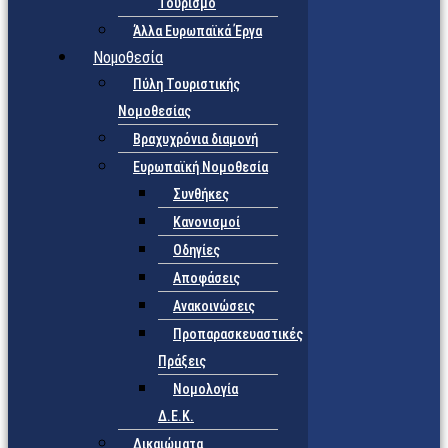
Τουρισμό
Άλλα Ευρωπαϊκά Έργα
Νομοθεσία
Πύλη Τουριστικής
Νομοθεσίας
Βραχυχρόνια διαμονή
Ευρωπαϊκή Νομοθεσία
Συνθήκες
Κανονισμοί
Οδηγίες
Αποφάσεις
Ανακοινώσεις
Προπαρασκευαστικές
Πράξεις
Νομολογία
Δ.Ε.Κ.
Δικαιώματα