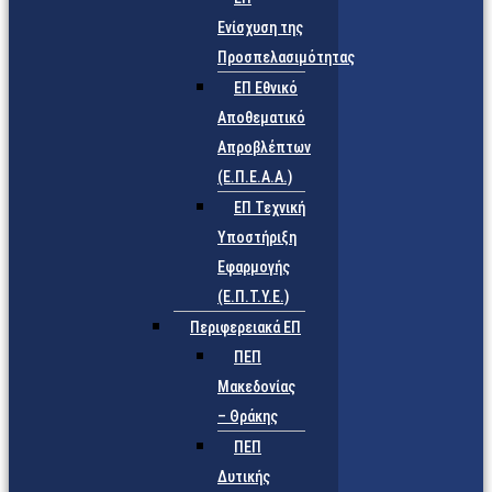
Ενίσχυση της
Προσπελασιμότητας
ΕΠ Εθνικό
Αποθεματικό
Απροβλέπτων
(Ε.Π.Ε.Α.Α.)
ΕΠ Τεχνική
Υποστήριξη
Εφαρμογής
(Ε.Π.Τ.Υ.Ε.)
Περιφερειακά ΕΠ
ΠΕΠ
Μακεδονίας
– Θράκης
ΠΕΠ
Δυτικής