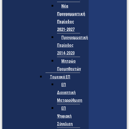
Νέα
Προγραμματική
Περίοδος
2021-2027
Προγραμματική
Περίοδος
2014-2020
Μητρώο
Προμηθευτών
Τομεακά ΕΠ
ΕΠ
Διοικητική
Μεταρρύθμιση
ΕΠ
Ψηφιακή
Σύγκλιση