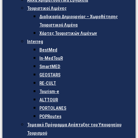
Άλλα Χρηματοδοτικά Εργαλεία
Τουριστικοί Λιμένες
Διαδικασία Δημιουργίας – Χωροθέτησης
Τουριστικού Λιμένα
Χάρτες Τουριστικών Λιμένων
Interreg
BestMed
In-MedTouR
SmartMED
GEOSTARS
RE-CULT
Tourism-e
ALTTOUR
PORTOLANES
POPRoutes
Τομεακό Πρόγραμμα Ανάπτυξης του Υπουργείου
Τουρισμού