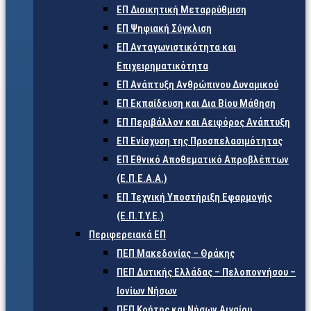
ΕΠ Διοικητική Μεταρρύθμιση
ΕΠ Ψηφιακή Σύγκλιση
ΕΠ Ανταγωνιστικότητα και
Επιχειρηματικότητα
ΕΠ Ανάπτυξη Ανθρώπινου Δυναμικού
ΕΠ Εκπαίδευση και Δια Βίου Μάθηση
ΕΠ Περιβάλλον και Αειφόρος Ανάπτυξη
ΕΠ Ενίσχυση της Προσπελασιμότητας
ΕΠ Εθνικό Αποθεματικό Απροβλέπτων
(Ε.Π.Ε.Α.Α.)
ΕΠ Τεχνική Υποστήριξη Εφαρμογής
(Ε.Π.Τ.Υ.Ε.)
Περιφερειακά ΕΠ
ΠΕΠ Μακεδονίας – Θράκης
ΠΕΠ Δυτικής Ελλάδας – Πελοποννήσου –
Ιονίων Νήσων
ΠΕΠ Κρήτης και Νήσων Αιγαίου