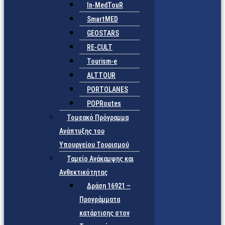
In-MedTouR
SmartMED
GEOSTARS
RE-CULT
Tourism-e
ALTTOUR
PORTOLANES
POPRoutes
Τομεακό Πρόγραμμα
Ανάπτυξης του
Υπουργείου Τουρισμού
Ταμείο Ανάκαμψης και
Ανθεκτικότητας
Δράση 16921 –
Προγράμματα
κατάρτισης στον