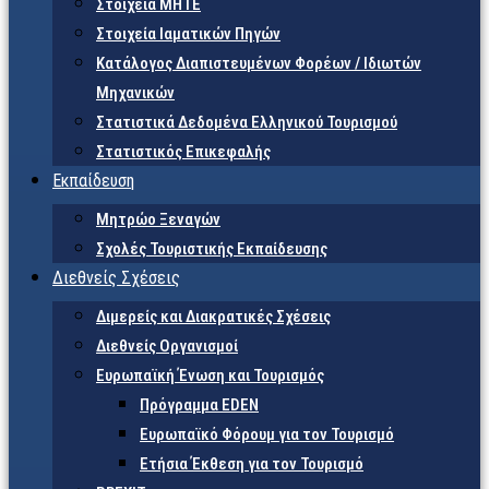
Στοιχεία ΜΗΤΕ
Στοιχεία Ιαματικών Πηγών
Κατάλογος Διαπιστευμένων Φορέων / Ιδιωτών
Μηχανικών
Στατιστικά Δεδομένα Ελληνικού Τουρισμού
Στατιστικός Επικεφαλής
Εκπαίδευση
Μητρώο Ξεναγών
Σχολές Τουριστικής Εκπαίδευσης
Διεθνείς Σχέσεις
Διμερείς και Διακρατικές Σχέσεις
Διεθνείς Οργανισμοί
Ευρωπαϊκή Ένωση και Τουρισμός
Πρόγραμμα EDEN
Ευρωπαϊκό Φόρουμ για τον Τουρισμό
Ετήσια Έκθεση για τον Τουρισμό