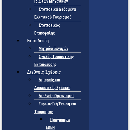
Ιδιωτών Μηχανικών
Στατιστικά Δεδομένα
Ελληνικού Τουρισμού
Στατιστικός
Επικεφαλής
Εκπαίδευση
Μητρώο Ξεναγών
Σχολές Τουριστικής
Εκπαίδευσης
Διεθνείς Σχέσεις
Διμερείς και
Διακρατικές Σχέσεις
Διεθνείς Οργανισμοί
Ευρωπαϊκή Ένωση και
Τουρισμός
Πρόγραμμα
EDEN