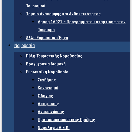
Τουρισμού
Ταμείο Ανάκαμψης και Ανθεκτικότητας
Δράση 16921 – Προγράμματα κατάρτισης στον
Τουρισμό
Άλλα Ευρωπαϊκά Έργα
Νομοθεσία
Πύλη Τουριστικής Νομοθεσίας
Βραχυχρόνια διαμονή
Ευρωπαϊκή Νομοθεσία
Συνθήκες
Κανονισμοί
Οδηγίες
Αποφάσεις
Ανακοινώσεις
Προπαρασκευαστικές Πράξεις
Νομολογία Δ.Ε.Κ.