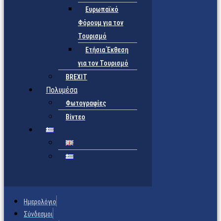
Ευρωπαϊκό
Φόρουμ για τον
Τουρισμό
Ετήσια Έκθεση
για τον Τουρισμό
BREXIT
Πολυμέσα
Φωτογραφίες
Βίντεο
Ημερολόγιο
Σύνδεσμοι