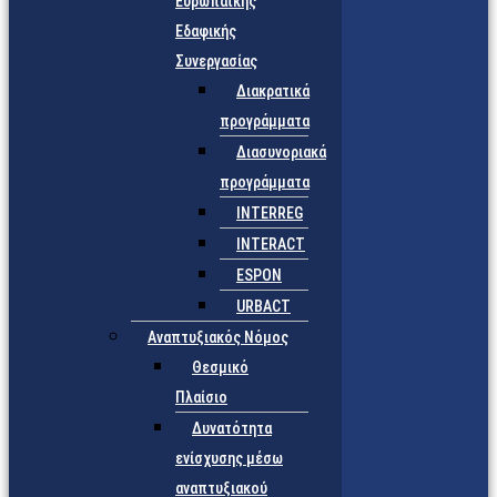
Ευρωπαϊκής
Εδαφικής
Συνεργασίας
Διακρατικά
προγράμματα
Διασυνοριακά
προγράμματα
INTERREG
INTERACT
ESPON
URBACT
Αναπτυξιακός Νόμος
Θεσμικό
Πλαίσιο
Δυνατότητα
ενίσχυσης μέσω
αναπτυξιακού