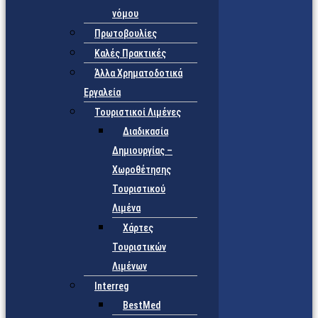
νόμου
Πρωτοβουλίες
Καλές Πρακτικές
Άλλα Χρηματοδοτικά
Εργαλεία
Τουριστικοί Λιμένες
Διαδικασία
Δημιουργίας –
Χωροθέτησης
Τουριστικού
Λιμένα
Χάρτες
Τουριστικών
Λιμένων
Interreg
BestMed