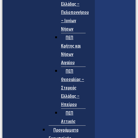
Ελλάδας –
Πελοποννήσου
– Ιονίων
Νήσων
ΠΕΠ
Κρήτης και
Νήσων
Αιγαίου
ΠΕΠ
Θεσσαλίας –
Στερεάς
Ελλάδας –
Ηπείρου
ΠΕΠ
Αττικής
Προγράμματα