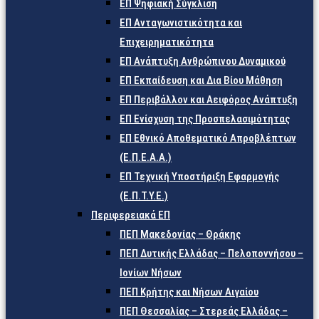
ΕΠ Ψηφιακή Σύγκλιση
ΕΠ Ανταγωνιστικότητα και
Επιχειρηματικότητα
ΕΠ Ανάπτυξη Ανθρώπινου Δυναμικού
ΕΠ Εκπαίδευση και Δια Βίου Μάθηση
ΕΠ Περιβάλλον και Αειφόρος Ανάπτυξη
ΕΠ Ενίσχυση της Προσπελασιμότητας
ΕΠ Εθνικό Αποθεματικό Απροβλέπτων
(Ε.Π.Ε.Α.Α.)
ΕΠ Τεχνική Υποστήριξη Εφαρμογής
(Ε.Π.Τ.Υ.Ε.)
Περιφερειακά ΕΠ
ΠΕΠ Μακεδονίας – Θράκης
ΠΕΠ Δυτικής Ελλάδας – Πελοποννήσου –
Ιονίων Νήσων
ΠΕΠ Κρήτης και Νήσων Αιγαίου
ΠΕΠ Θεσσαλίας – Στερεάς Ελλάδας –