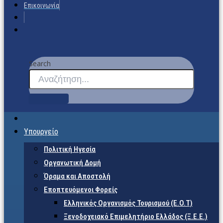
Επικοινωνία
Search
Υπουργείο
Πολιτική Ηγεσία
Οργανωτική Δομή
Όραμα και Αποστολή
Εποπτευόμενοι Φορείς
Eλληνικός Οργανισμός Τουρισμού (Ε.Ο.Τ)
Ξενοδοχειακό Επιμελητήριο Ελλάδος (Ξ.Ε.Ε.)