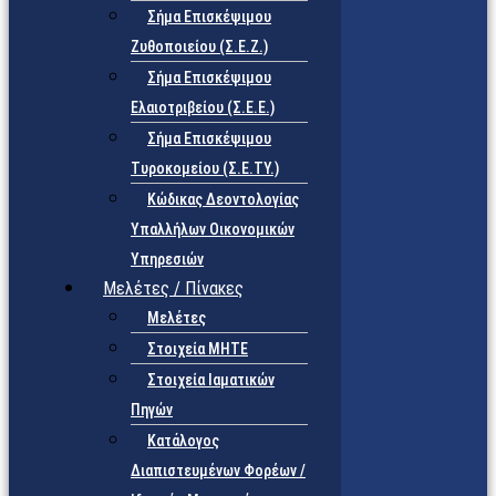
Σήμα Επισκέψιμου
Ζυθοποιείου (Σ.Ε.Ζ.)
Σήμα Επισκέψιμου
Ελαιοτριβείου (Σ.Ε.Ε.)
Σήμα Επισκέψιμου
Τυροκομείου (Σ.Ε.TY.)
Κώδικας Δεοντολογίας
Υπαλλήλων Οικονομικών
Υπηρεσιών
Μελέτες / Πίνακες
Μελέτες
Στοιχεία ΜΗΤΕ
Στοιχεία Ιαματικών
Πηγών
Κατάλογος
Διαπιστευμένων Φορέων /