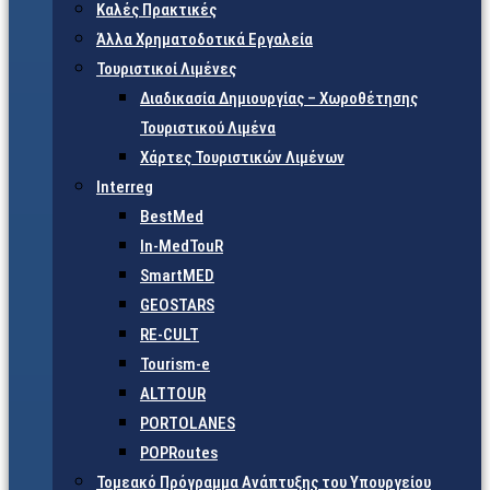
Καλές Πρακτικές
Άλλα Χρηματοδοτικά Εργαλεία
Τουριστικοί Λιμένες
Διαδικασία Δημιουργίας – Χωροθέτησης
Τουριστικού Λιμένα
Χάρτες Τουριστικών Λιμένων
Interreg
BestMed
In-MedTouR
SmartMED
GEOSTARS
RE-CULT
Tourism-e
ALTTOUR
PORTOLANES
POPRoutes
Τομεακό Πρόγραμμα Ανάπτυξης του Υπουργείου