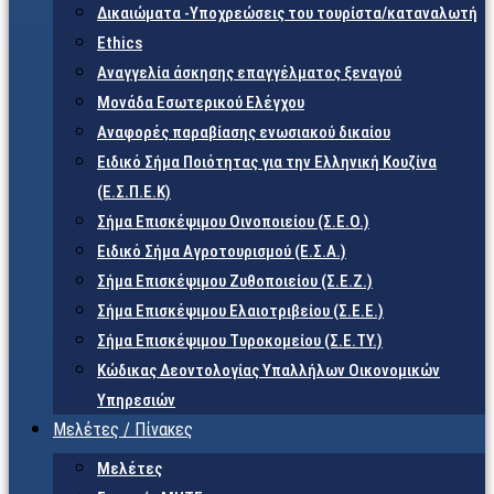
Δικαιώματα -Υποχρεώσεις του τουρίστα/καταναλωτή
Ethics
Αναγγελία άσκησης επαγγέλματος ξεναγού
Μονάδα Εσωτερικού Ελέγχου
Αναφορές παραβίασης ενωσιακού δικαίου
Ειδικό Σήμα Ποιότητας για την Ελληνική Κουζίνα
(Ε.Σ.Π.Ε.Κ)
Σήμα Επισκέψιμου Οινοποιείου (Σ.Ε.Ο.)
Ειδικό Σήμα Αγροτουρισμού (Ε.Σ.Α.)
Σήμα Επισκέψιμου Ζυθοποιείου (Σ.Ε.Ζ.)
Σήμα Επισκέψιμου Ελαιοτριβείου (Σ.Ε.Ε.)
Σήμα Επισκέψιμου Τυροκομείου (Σ.Ε.TY.)
Κώδικας Δεοντολογίας Υπαλλήλων Οικονομικών
Υπηρεσιών
Μελέτες / Πίνακες
Μελέτες