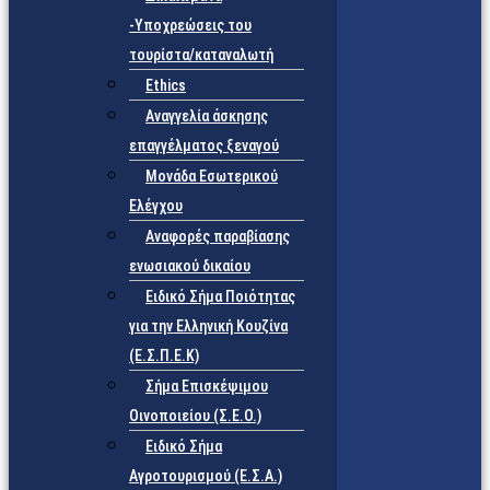
-Υποχρεώσεις του
τουρίστα/καταναλωτή
Ethics
Αναγγελία άσκησης
επαγγέλματος ξεναγού
Μονάδα Εσωτερικού
Ελέγχου
Αναφορές παραβίασης
ενωσιακού δικαίου
Ειδικό Σήμα Ποιότητας
για την Ελληνική Κουζίνα
(Ε.Σ.Π.Ε.Κ)
Σήμα Επισκέψιμου
Οινοποιείου (Σ.Ε.Ο.)
Ειδικό Σήμα
Αγροτουρισμού (Ε.Σ.Α.)