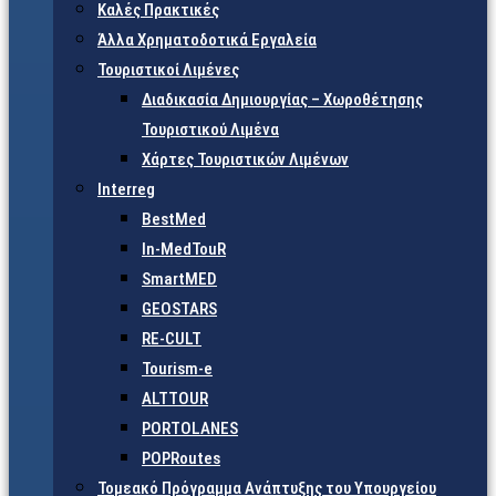
Καλές Πρακτικές
Άλλα Χρηματοδοτικά Εργαλεία
Τουριστικοί Λιμένες
Διαδικασία Δημιουργίας – Χωροθέτησης
Τουριστικού Λιμένα
Χάρτες Τουριστικών Λιμένων
Interreg
BestMed
In-MedTouR
SmartMED
GEOSTARS
RE-CULT
Tourism-e
ALTTOUR
PORTOLANES
POPRoutes
Τομεακό Πρόγραμμα Ανάπτυξης του Υπουργείου