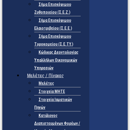
Σήμα Επισκέψιμου
Ζυθοποιείου (Σ.Ε.Ζ.)
Σήμα Επισκέψιμου
Ελαιοτριβείου (Σ.Ε.Ε.)
Σήμα Επισκέψιμου
Τυροκομείου (Σ.Ε.TY.)
Κώδικας Δεοντολογίας
Υπαλλήλων Οικονομικών
Υπηρεσιών
Μελέτες / Πίνακες
Μελέτες
Στοιχεία ΜΗΤΕ
Στοιχεία Ιαματικών
Πηγών
Κατάλογος
Διαπιστευμένων Φορέων /