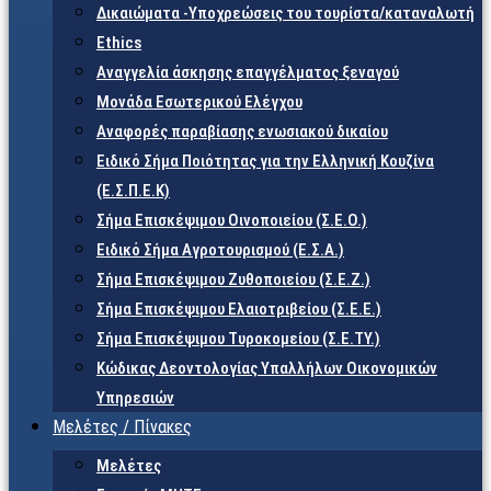
Δικαιώματα -Υποχρεώσεις του τουρίστα/καταναλωτή
Ethics
Αναγγελία άσκησης επαγγέλματος ξεναγού
Μονάδα Εσωτερικού Ελέγχου
Αναφορές παραβίασης ενωσιακού δικαίου
Ειδικό Σήμα Ποιότητας για την Ελληνική Κουζίνα
(Ε.Σ.Π.Ε.Κ)
Σήμα Επισκέψιμου Οινοποιείου (Σ.Ε.Ο.)
Ειδικό Σήμα Αγροτουρισμού (Ε.Σ.Α.)
Σήμα Επισκέψιμου Ζυθοποιείου (Σ.Ε.Ζ.)
Σήμα Επισκέψιμου Ελαιοτριβείου (Σ.Ε.Ε.)
Σήμα Επισκέψιμου Τυροκομείου (Σ.Ε.TY.)
Κώδικας Δεοντολογίας Υπαλλήλων Οικονομικών
Υπηρεσιών
Μελέτες / Πίνακες
Μελέτες