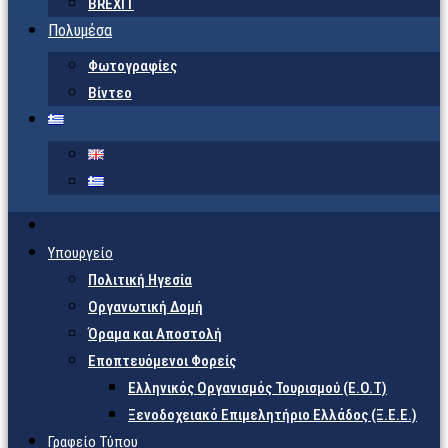
BREXIT
Πολυμέσα
Φωτογραφίες
Βίντεο
Υπουργείο
Πολιτική Ηγεσία
Οργανωτική Δομή
Όραμα και Αποστολή
Εποπτευόμενοι Φορείς
Eλληνικός Οργανισμός Τουρισμού (Ε.Ο.Τ)
Ξενοδοχειακό Επιμελητήριο Ελλάδος (Ξ.Ε.Ε.)
Γραφείο Τύπου