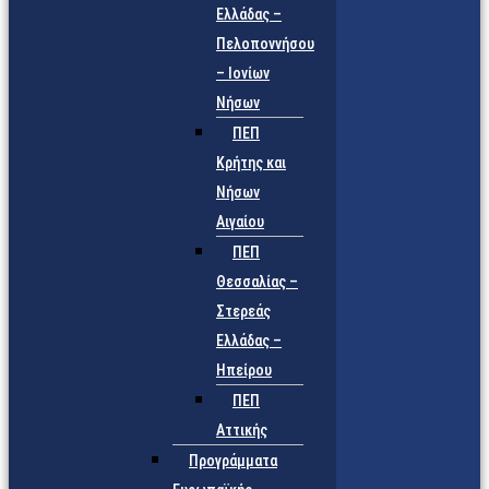
Ελλάδας –
Πελοποννήσου
– Ιονίων
Νήσων
ΠΕΠ
Κρήτης και
Νήσων
Αιγαίου
ΠΕΠ
Θεσσαλίας –
Στερεάς
Ελλάδας –
Ηπείρου
ΠΕΠ
Αττικής
Προγράμματα