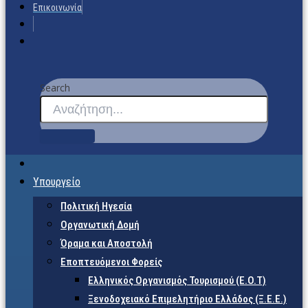
Επικοινωνία
Search
Υπουργείο
Πολιτική Ηγεσία
Οργανωτική Δομή
Όραμα και Αποστολή
Εποπτευόμενοι Φορείς
Eλληνικός Οργανισμός Τουρισμού (Ε.Ο.Τ)
Ξενοδοχειακό Επιμελητήριο Ελλάδος (Ξ.Ε.Ε.)