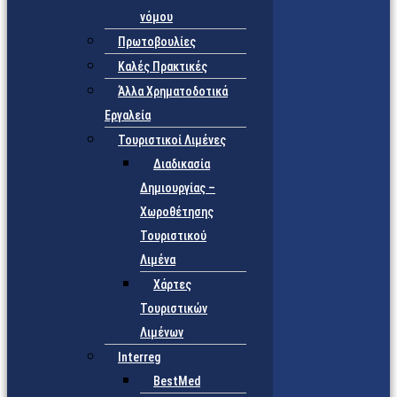
νόμου
Πρωτοβουλίες
Καλές Πρακτικές
Άλλα Χρηματοδοτικά
Εργαλεία
Τουριστικοί Λιμένες
Διαδικασία
Δημιουργίας –
Χωροθέτησης
Τουριστικού
Λιμένα
Χάρτες
Τουριστικών
Λιμένων
Interreg
BestMed