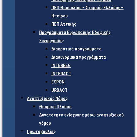
ΠΕΠ Θεσσαλίας – Στερεάς Ελλάδας –
Ηπείρου
ΠΕΠ Αττικής
Προγράμματα Ευρωπαϊκής Εδαφικής
Συνεργασίας
Διακρατικά προγράμματα
Διασυνοριακά προγράμματα
INTERREG
INTERACT
ESPON
URBACT
Αναπτυξιακός Νόμος
Θεσμικό Πλαίσιο
Δυνατότητα ενίσχυσης μέσω αναπτυξιακού
νόμου
Πρωτοβουλίες