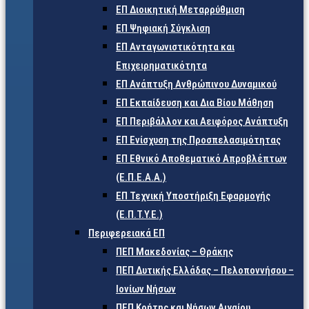
ΕΠ Διοικητική Μεταρρύθμιση
ΕΠ Ψηφιακή Σύγκλιση
ΕΠ Ανταγωνιστικότητα και
Επιχειρηματικότητα
ΕΠ Ανάπτυξη Ανθρώπινου Δυναμικού
ΕΠ Εκπαίδευση και Δια Βίου Μάθηση
ΕΠ Περιβάλλον και Αειφόρος Ανάπτυξη
ΕΠ Ενίσχυση της Προσπελασιμότητας
ΕΠ Εθνικό Αποθεματικό Απροβλέπτων
(Ε.Π.Ε.Α.Α.)
ΕΠ Τεχνική Υποστήριξη Εφαρμογής
(Ε.Π.Τ.Υ.Ε.)
Περιφερειακά ΕΠ
ΠΕΠ Μακεδονίας – Θράκης
ΠΕΠ Δυτικής Ελλάδας – Πελοποννήσου –
Ιονίων Νήσων
ΠΕΠ Κρήτης και Νήσων Αιγαίου