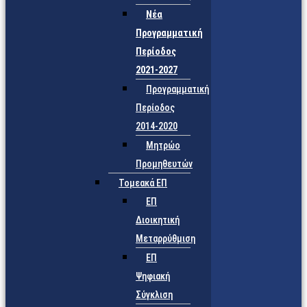
Νέα
Προγραμματική
Περίοδος
2021-2027
Προγραμματική
Περίοδος
2014-2020
Μητρώο
Προμηθευτών
Τομεακά ΕΠ
ΕΠ
Διοικητική
Μεταρρύθμιση
ΕΠ
Ψηφιακή
Σύγκλιση