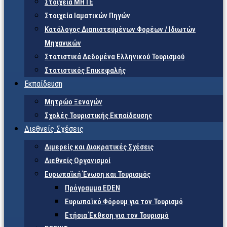
Στοιχεία ΜΗΤΕ
Στοιχεία Ιαματικών Πηγών
Κατάλογος Διαπιστευμένων Φορέων / Ιδιωτών
Μηχανικών
Στατιστικά Δεδομένα Ελληνικού Τουρισμού
Στατιστικός Επικεφαλής
Εκπαίδευση
Μητρώο Ξεναγών
Σχολές Τουριστικής Εκπαίδευσης
Διεθνείς Σχέσεις
Διμερείς και Διακρατικές Σχέσεις
Διεθνείς Οργανισμοί
Ευρωπαϊκή Ένωση και Τουρισμός
Πρόγραμμα EDEN
Ευρωπαϊκό Φόρουμ για τον Τουρισμό
Ετήσια Έκθεση για τον Τουρισμό