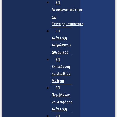
ΕΠ
Ανταγωνιστικότητα
και
Επιχειρηματικότητα
ΕΠ
Ανάπτυξη
Ανθρώπινου
Δυναμικού
ΕΠ
Εκπαίδευση
και Δια Βίου
Μάθηση
ΕΠ
Περιβάλλον
και Αειφόρος
Ανάπτυξη
ΕΠ