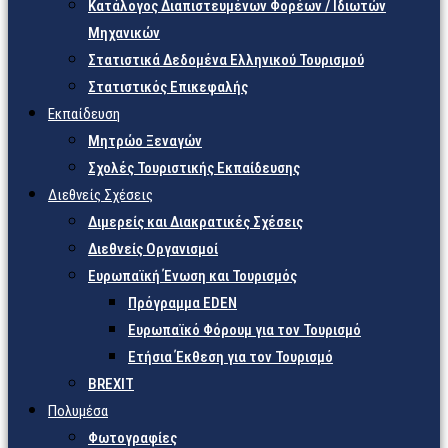
Κατάλογος Διαπιστευμένων Φορέων / Ιδιωτών
Μηχανικών
Στατιστικά Δεδομένα Ελληνικού Τουρισμού
Στατιστικός Επικεφαλής
Εκπαίδευση
Μητρώο Ξεναγών
Σχολές Τουριστικής Εκπαίδευσης
Διεθνείς Σχέσεις
Διμερείς και Διακρατικές Σχέσεις
Διεθνείς Οργανισμοί
Ευρωπαϊκή Ένωση και Τουρισμός
Πρόγραμμα EDEN
Ευρωπαϊκό Φόρουμ για τον Τουρισμό
Ετήσια Έκθεση για τον Τουρισμό
BREXIT
Πολυμέσα
Φωτογραφίες