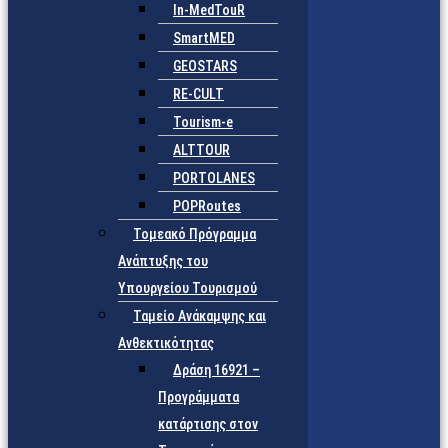
In-MedTouR
SmartMED
GEOSTARS
RE-CULT
Tourism-e
ALTTOUR
PORTOLANES
POPRoutes
Τομεακό Πρόγραμμα
Ανάπτυξης του
Υπουργείου Τουρισμού
Ταμείο Ανάκαμψης και
Ανθεκτικότητας
Δράση 16921 –
Προγράμματα
κατάρτισης στον