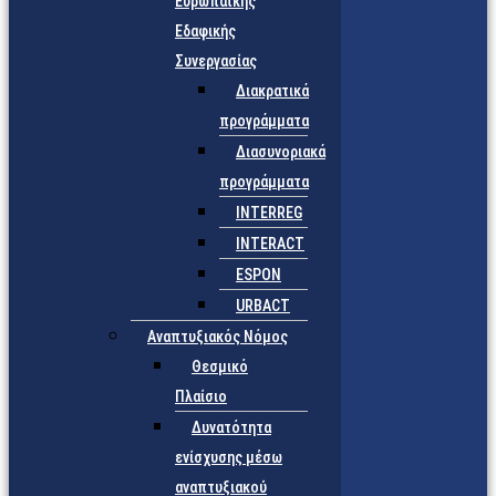
Ευρωπαϊκής
Εδαφικής
Συνεργασίας
Διακρατικά
προγράμματα
Διασυνοριακά
προγράμματα
INTERREG
INTERACT
ESPON
URBACT
Αναπτυξιακός Νόμος
Θεσμικό
Πλαίσιο
Δυνατότητα
ενίσχυσης μέσω
αναπτυξιακού