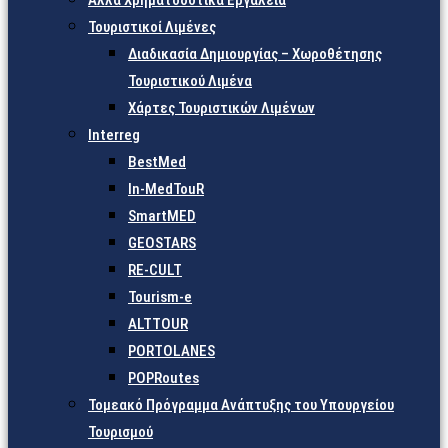
Άλλα Χρηματοδοτικά Εργαλεία
Τουριστικοί Λιμένες
Διαδικασία Δημιουργίας – Χωροθέτησης
Τουριστικού Λιμένα
Χάρτες Τουριστικών Λιμένων
Interreg
BestMed
In-MedTouR
SmartMED
GEOSTARS
RE-CULT
Tourism-e
ALTTOUR
PORTOLANES
POPRoutes
Τομεακό Πρόγραμμα Ανάπτυξης του Υπουργείου
Τουρισμού