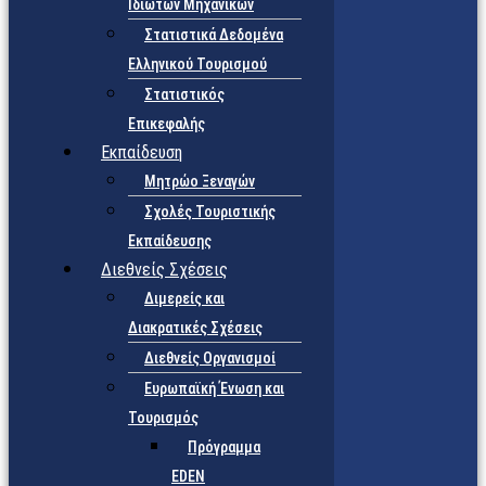
Ιδιωτών Μηχανικών
Στατιστικά Δεδομένα
Ελληνικού Τουρισμού
Στατιστικός
Επικεφαλής
Εκπαίδευση
Μητρώο Ξεναγών
Σχολές Τουριστικής
Εκπαίδευσης
Διεθνείς Σχέσεις
Διμερείς και
Διακρατικές Σχέσεις
Διεθνείς Οργανισμοί
Ευρωπαϊκή Ένωση και
Τουρισμός
Πρόγραμμα
EDEN