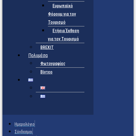
Ευρωπαϊκό
Φόρουμ για τον
Τουρισμό
Ετήσια Έκθεση
για τον Τουρισμό
BREXIT
Πολυμέσα
Φωτογραφίες
Βίντεο
Ημερολόγιο
Σύνδεσμοι