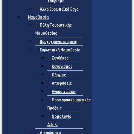
Τουρισμό
Άλλα Ευρωπαϊκά Έργα
Νομοθεσία
Πύλη Τουριστικής
Νομοθεσίας
Βραχυχρόνια διαμονή
Ευρωπαϊκή Νομοθεσία
Συνθήκες
Κανονισμοί
Οδηγίες
Αποφάσεις
Ανακοινώσεις
Προπαρασκευαστικές
Πράξεις
Νομολογία
Δ.Ε.Κ.
Δικαιώματα