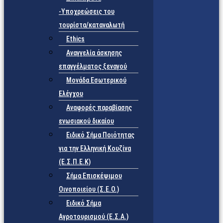
-Υποχρεώσεις του
τουρίστα/καταναλωτή
Ethics
Αναγγελία άσκησης
επαγγέλματος ξεναγού
Μονάδα Εσωτερικού
Ελέγχου
Αναφορές παραβίασης
ενωσιακού δικαίου
Ειδικό Σήμα Ποιότητας
για την Ελληνική Κουζίνα
(Ε.Σ.Π.Ε.Κ)
Σήμα Επισκέψιμου
Οινοποιείου (Σ.Ε.Ο.)
Ειδικό Σήμα
Αγροτουρισμού (Ε.Σ.Α.)