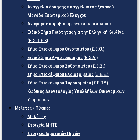
Αναγγελία άσκησης επαγγέλματος ξεναγού
Μονάδα Εσωτερικού Ελέγχου
Αναφορές παραβίασης ενωσιακού δικαίου
Ειδικό Σήμα Ποιότητας για την Ελληνική Κουζίνα
(Ε.Σ.Π.Ε.Κ)
Σήμα Επισκέψιμου Οινοποιείου (Σ.Ε.Ο.)
Ειδικό Σήμα Αγροτουρισμού (Ε.Σ.Α.)
Σήμα Επισκέψιμου Ζυθοποιείου (Σ.Ε.Ζ.)
Σήμα Επισκέψιμου Ελαιοτριβείου (Σ.Ε.Ε.)
Σήμα Επισκέψιμου Τυροκομείου (Σ.Ε.TY.)
Κώδικας Δεοντολογίας Υπαλλήλων Οικονομικών
Υπηρεσιών
Μελέτες / Πίνακες
Μελέτες
Στοιχεία ΜΗΤΕ
Στοιχεία Ιαματικών Πηγών