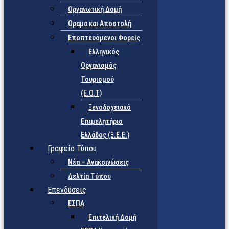
Οργανωτική Δομή
Όραμα και Αποστολή
Εποπτευόμενοι Φορείς
Eλληνικός
Οργανισμός
Τουρισμού
(Ε.Ο.Τ)
Ξενοδοχειακό
Επιμελητήριο
Ελλάδος (Ξ.Ε.Ε.)
Γραφείο Τύπου
Νέα – Ανακοινώσεις
Δελτία Τύπου
Επενδύσεις
ΕΣΠΑ
Επιτελική Δομή