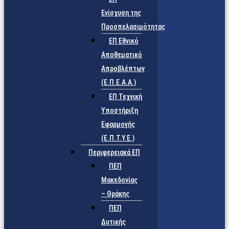
Ενίσχυση της
Προσπελασιμότητας
ΕΠ Εθνικό
Αποθεματικό
Απροβλέπτων
(Ε.Π.Ε.Α.Α.)
ΕΠ Τεχνική
Υποστήριξη
Εφαρμογής
(Ε.Π.Τ.Υ.Ε.)
Περιφερειακά ΕΠ
ΠΕΠ
Μακεδονίας
– Θράκης
ΠΕΠ
Δυτικής