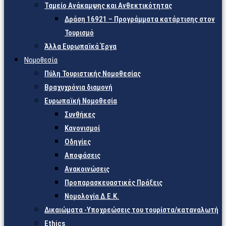
Ταμείο Ανάκαμψης και Ανθεκτικότητας
Δράση 16921 – Προγράμματα κατάρτισης στον
Τουρισμό
Άλλα Ευρωπαϊκά Έργα
Νομοθεσία
Πύλη Τουριστικής Νομοθεσίας
Βραχυχρόνια διαμονή
Ευρωπαϊκή Νομοθεσία
Συνθήκες
Κανονισμοί
Οδηγίες
Αποφάσεις
Ανακοινώσεις
Προπαρασκευαστικές Πράξεις
Νομολογία Δ.Ε.Κ.
Δικαιώματα -Υποχρεώσεις του τουρίστα/καταναλωτή
Ethics