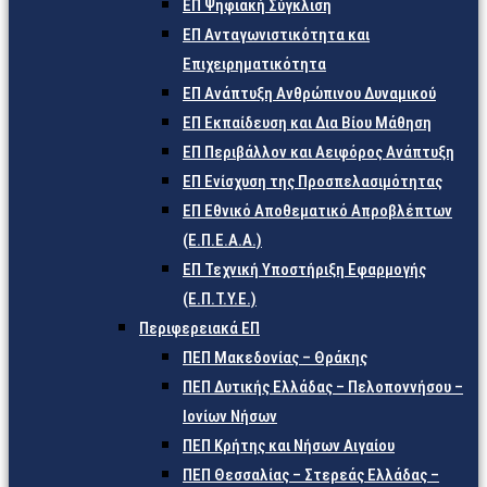
ΕΠ Ψηφιακή Σύγκλιση
ΕΠ Ανταγωνιστικότητα και
Επιχειρηματικότητα
ΕΠ Ανάπτυξη Ανθρώπινου Δυναμικού
ΕΠ Εκπαίδευση και Δια Βίου Μάθηση
ΕΠ Περιβάλλον και Αειφόρος Ανάπτυξη
ΕΠ Ενίσχυση της Προσπελασιμότητας
ΕΠ Εθνικό Αποθεματικό Απροβλέπτων
(Ε.Π.Ε.Α.Α.)
ΕΠ Τεχνική Υποστήριξη Εφαρμογής
(Ε.Π.Τ.Υ.Ε.)
Περιφερειακά ΕΠ
ΠΕΠ Μακεδονίας – Θράκης
ΠΕΠ Δυτικής Ελλάδας – Πελοποννήσου –
Ιονίων Νήσων
ΠΕΠ Κρήτης και Νήσων Αιγαίου
ΠΕΠ Θεσσαλίας – Στερεάς Ελλάδας –