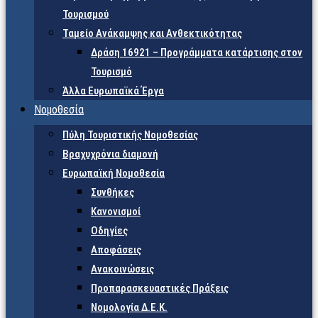
Τουρισμού
Ταμείο Ανάκαμψης και Ανθεκτικότητας
Δράση 16921 – Προγράμματα κατάρτισης στον
Τουρισμό
Άλλα Ευρωπαϊκά Έργα
Νομοθεσία
Πύλη Τουριστικής Νομοθεσίας
Βραχυχρόνια διαμονή
Ευρωπαϊκή Νομοθεσία
Συνθήκες
Κανονισμοί
Οδηγίες
Αποφάσεις
Ανακοινώσεις
Προπαρασκευαστικές Πράξεις
Νομολογία Δ.Ε.Κ.