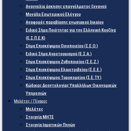
Αναγγελία άσκησης επαγγέλματος ξεναγού
Μονάδα Εσωτερικού Ελέγχου
Αναφορές παραβίασης ενωσιακού δικαίου
Ειδικό Σήμα Ποιότητας για την Ελληνική Κουζίνα
(Ε.Σ.Π.Ε.Κ)
Σήμα Επισκέψιμου Οινοποιείου (Σ.Ε.Ο.)
Ειδικό Σήμα Αγροτουρισμού (Ε.Σ.Α.)
Σήμα Επισκέψιμου Ζυθοποιείου (Σ.Ε.Ζ.)
Σήμα Επισκέψιμου Ελαιοτριβείου (Σ.Ε.Ε.)
Σήμα Επισκέψιμου Τυροκομείου (Σ.Ε.TY.)
Κώδικας Δεοντολογίας Υπαλλήλων Οικονομικών
Υπηρεσιών
Μελέτες / Πίνακες
Μελέτες
Στοιχεία ΜΗΤΕ
Στοιχεία Ιαματικών Πηγών