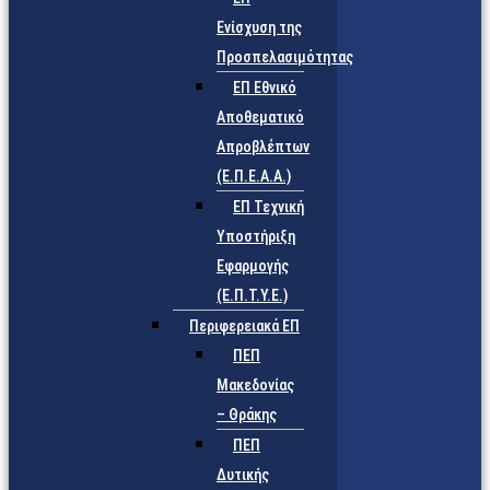
Ενίσχυση της
Προσπελασιμότητας
ΕΠ Εθνικό
Αποθεματικό
Απροβλέπτων
(Ε.Π.Ε.Α.Α.)
ΕΠ Τεχνική
Υποστήριξη
Εφαρμογής
(Ε.Π.Τ.Υ.Ε.)
Περιφερειακά ΕΠ
ΠΕΠ
Μακεδονίας
– Θράκης
ΠΕΠ
Δυτικής