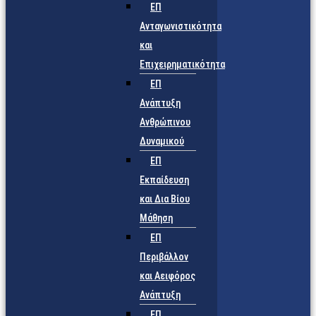
ΕΠ
Ανταγωνιστικότητα
και
Επιχειρηματικότητα
ΕΠ
Ανάπτυξη
Ανθρώπινου
Δυναμικού
ΕΠ
Εκπαίδευση
και Δια Βίου
Μάθηση
ΕΠ
Περιβάλλον
και Αειφόρος
Ανάπτυξη
ΕΠ