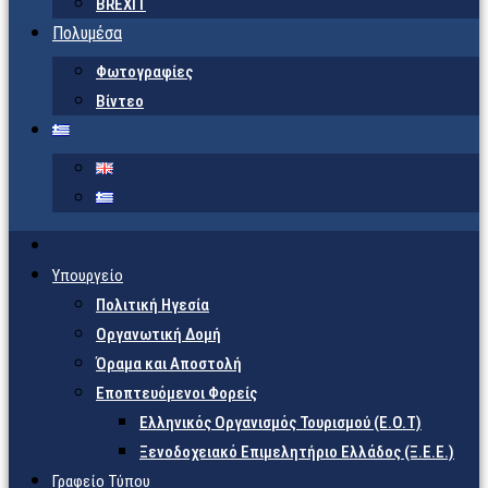
BREXIT
Πολυμέσα
Φωτογραφίες
Βίντεο
Υπουργείο
Πολιτική Ηγεσία
Οργανωτική Δομή
Όραμα και Αποστολή
Εποπτευόμενοι Φορείς
Eλληνικός Οργανισμός Τουρισμού (Ε.Ο.Τ)
Ξενοδοχειακό Επιμελητήριο Ελλάδος (Ξ.Ε.Ε.)
Γραφείο Τύπου