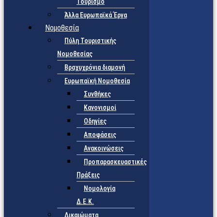
Τουρισμό
Άλλα Ευρωπαϊκά Έργα
Νομοθεσία
Πύλη Τουριστικής
Νομοθεσίας
Βραχυχρόνια διαμονή
Ευρωπαϊκή Νομοθεσία
Συνθήκες
Κανονισμοί
Οδηγίες
Αποφάσεις
Ανακοινώσεις
Προπαρασκευαστικές
Πράξεις
Νομολογία
Δ.Ε.Κ.
Δικαιώματα