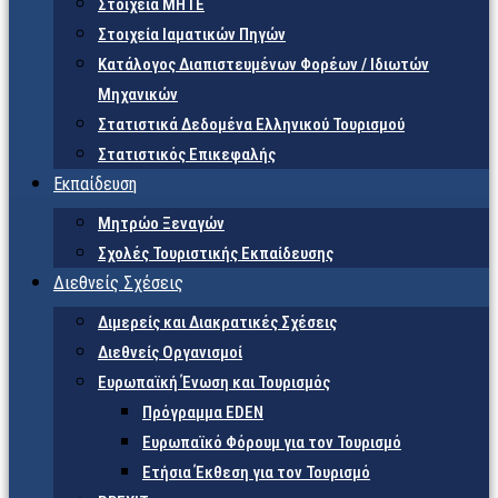
Στοιχεία ΜΗΤΕ
Στοιχεία Ιαματικών Πηγών
Κατάλογος Διαπιστευμένων Φορέων / Ιδιωτών
Μηχανικών
Στατιστικά Δεδομένα Ελληνικού Τουρισμού
Στατιστικός Επικεφαλής
Εκπαίδευση
Μητρώο Ξεναγών
Σχολές Τουριστικής Εκπαίδευσης
Διεθνείς Σχέσεις
Διμερείς και Διακρατικές Σχέσεις
Διεθνείς Οργανισμοί
Ευρωπαϊκή Ένωση και Τουρισμός
Πρόγραμμα EDEN
Ευρωπαϊκό Φόρουμ για τον Τουρισμό
Ετήσια Έκθεση για τον Τουρισμό