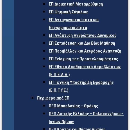
ΕΠ Διοικητική Μεταρρύθμιση
ΕΠ Ψηφιακή Σύγκλιση
ΕΠ Ανταγωνιστικότητα και
Επιχειρηματικότητα
ΕΠ Ανάπτυξη Ανθρώπινου Δυναμικού
ΕΠ Εκπαίδευση και Δια Βίου Μάθηση
ΕΠ Περιβάλλον και Αειφόρος Ανάπτυξη
ΕΠ Ενίσχυση της Προσπελασιμότητας
ΕΠ Εθνικό Αποθεματικό Απροβλέπτων
(Ε.Π.Ε.Α.Α.)
ΕΠ Τεχνική Υποστήριξη Εφαρμογής
(Ε.Π.Τ.Υ.Ε.)
Περιφερειακά ΕΠ
ΠΕΠ Μακεδονίας – Θράκης
ΠΕΠ Δυτικής Ελλάδας – Πελοποννήσου –
Ιονίων Νήσων
ΠΕΠ Κρήτης και Νήσων Αιγαίου