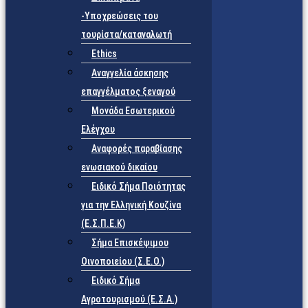
-Υποχρεώσεις του
τουρίστα/καταναλωτή
Ethics
Αναγγελία άσκησης
επαγγέλματος ξεναγού
Μονάδα Εσωτερικού
Ελέγχου
Αναφορές παραβίασης
ενωσιακού δικαίου
Ειδικό Σήμα Ποιότητας
για την Ελληνική Κουζίνα
(Ε.Σ.Π.Ε.Κ)
Σήμα Επισκέψιμου
Οινοποιείου (Σ.Ε.Ο.)
Ειδικό Σήμα
Αγροτουρισμού (Ε.Σ.Α.)