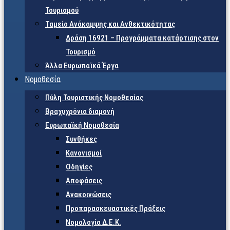
Τουρισμού
Ταμείο Ανάκαμψης και Ανθεκτικότητας
Δράση 16921 – Προγράμματα κατάρτισης στον
Τουρισμό
Άλλα Ευρωπαϊκά Έργα
Νομοθεσία
Πύλη Τουριστικής Νομοθεσίας
Βραχυχρόνια διαμονή
Ευρωπαϊκή Νομοθεσία
Συνθήκες
Κανονισμοί
Οδηγίες
Αποφάσεις
Ανακοινώσεις
Προπαρασκευαστικές Πράξεις
Νομολογία Δ.Ε.Κ.