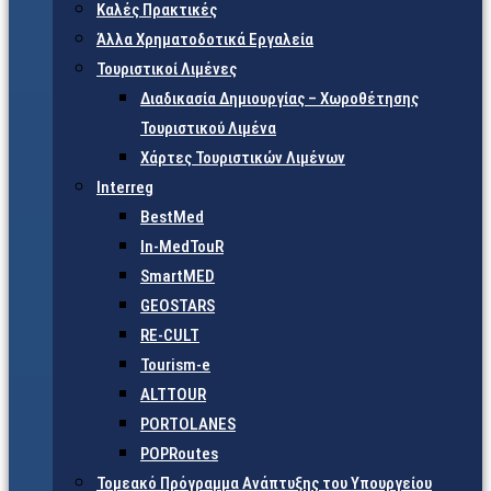
Καλές Πρακτικές
Άλλα Χρηματοδοτικά Εργαλεία
Τουριστικοί Λιμένες
Διαδικασία Δημιουργίας – Χωροθέτησης
Τουριστικού Λιμένα
Χάρτες Τουριστικών Λιμένων
Interreg
BestMed
In-MedTouR
SmartMED
GEOSTARS
RE-CULT
Tourism-e
ALTTOUR
PORTOLANES
POPRoutes
Τομεακό Πρόγραμμα Ανάπτυξης του Υπουργείου