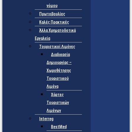
νόμου
Πρωτοβουλίες
Καλές Πρακτικές
Άλλα Χρηματοδοτικά
Εργαλεία
Τουριστικοί Λιμένες
Διαδικασία
Δημιουργίας –
Χωροθέτησης
Τουριστικού
Λιμένα
Χάρτες
Τουριστικών
Λιμένων
Interreg
BestMed