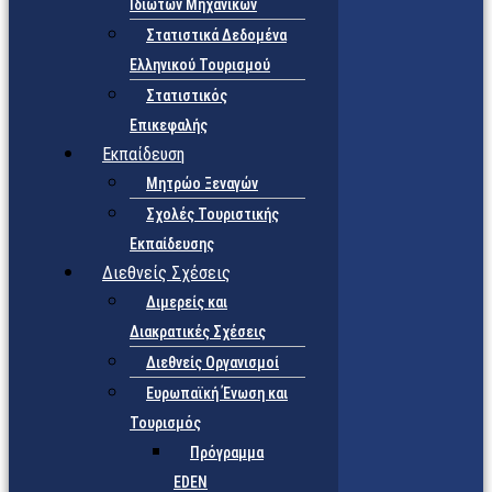
Ιδιωτών Μηχανικών
Στατιστικά Δεδομένα
Ελληνικού Τουρισμού
Στατιστικός
Επικεφαλής
Εκπαίδευση
Μητρώο Ξεναγών
Σχολές Τουριστικής
Εκπαίδευσης
Διεθνείς Σχέσεις
Διμερείς και
Διακρατικές Σχέσεις
Διεθνείς Οργανισμοί
Ευρωπαϊκή Ένωση και
Τουρισμός
Πρόγραμμα
EDEN