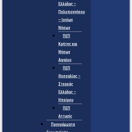
Ελλάδας –
Πελοποννήσου
– Ιονίων
Νήσων
ΠΕΠ
Κρήτης και
Νήσων
Αιγαίου
ΠΕΠ
Θεσσαλίας –
Στερεάς
Ελλάδας –
Ηπείρου
ΠΕΠ
Αττικής
Προγράμματα