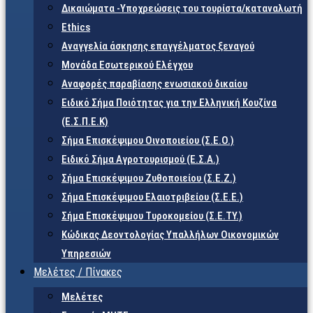
Δικαιώματα -Υποχρεώσεις του τουρίστα/καταναλωτή
Ethics
Αναγγελία άσκησης επαγγέλματος ξεναγού
Μονάδα Εσωτερικού Ελέγχου
Αναφορές παραβίασης ενωσιακού δικαίου
Ειδικό Σήμα Ποιότητας για την Ελληνική Κουζίνα
(Ε.Σ.Π.Ε.Κ)
Σήμα Επισκέψιμου Οινοποιείου (Σ.Ε.Ο.)
Ειδικό Σήμα Αγροτουρισμού (Ε.Σ.Α.)
Σήμα Επισκέψιμου Ζυθοποιείου (Σ.Ε.Ζ.)
Σήμα Επισκέψιμου Ελαιοτριβείου (Σ.Ε.Ε.)
Σήμα Επισκέψιμου Τυροκομείου (Σ.Ε.TY.)
Κώδικας Δεοντολογίας Υπαλλήλων Οικονομικών
Υπηρεσιών
Μελέτες / Πίνακες
Μελέτες