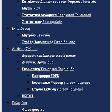
Κατάλογος Διαπιστευμένων Φορέων / Ιδιωτών
Μηχανικών
Στατιστικά Δεδομένα Ελληνικού Τουρισμού
Στατιστικός Επικεφαλής
Εκπαίδευση
Μητρώο Ξεναγών
Σχολές Τουριστικής Εκπαίδευσης
Διεθνείς Σχέσεις
Διμερείς και Διακρατικές Σχέσεις
Διεθνείς Οργανισμοί
Ευρωπαϊκή Ένωση και Τουρισμός
Πρόγραμμα EDEN
Ευρωπαϊκό Φόρουμ για τον Τουρισμό
Ετήσια Έκθεση για τον Τουρισμό
BREXIT
Πολυμέσα
Φωτογραφίες