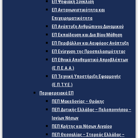
ΕΠ Ψηφιακή Σύγκλιση
ΕΠ Ανταγωνιστικότητα και
Επιχειρηματικότητα
ΕΠ Ανάπτυξη Ανθρώπινου Δυναμικού
ΕΠ Εκπαίδευση και Δια Βίου Μάθηση
ΕΠ Περιβάλλον και Αειφόρος Ανάπτυξη
ΕΠ Ενίσχυση της Προσπελασιμότητας
ΕΠ Εθνικό Αποθεματικό Απροβλέπτων
(Ε.Π.Ε.Α.Α.)
ΕΠ Τεχνική Υποστήριξη Εφαρμογής
(Ε.Π.Τ.Υ.Ε.)
Περιφερειακά ΕΠ
ΠΕΠ Μακεδονίας – Θράκης
ΠΕΠ Δυτικής Ελλάδας – Πελοποννήσου –
Ιονίων Νήσων
ΠΕΠ Κρήτης και Νήσων Αιγαίου
ΠΕΠ Θεσσαλίας – Στερεάς Ελλάδας –