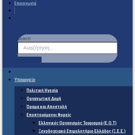
Επικοινωνία
Search
Υπουργείο
Πολιτική Ηγεσία
Οργανωτική Δομή
Όραμα και Αποστολή
Εποπτευόμενοι Φορείς
Eλληνικός Οργανισμός Τουρισμού (Ε.Ο.Τ)
Ξενοδοχειακό Επιμελητήριο Ελλάδος (Ξ.Ε.Ε.)