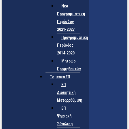
Νέα
Προγραμματική
Περίοδος
2021-2027
Προγραμματική
Περίοδος
2014-2020
Μητρώο
Προμηθευτών
Τομεακά ΕΠ
ΕΠ
Διοικητική
Μεταρρύθμιση
ΕΠ
Ψηφιακή
Σύγκλιση