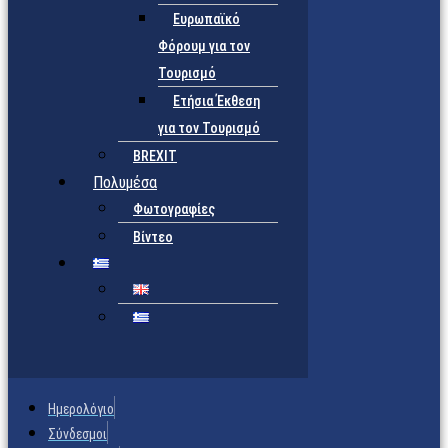
Ευρωπαϊκό
Φόρουμ για τον
Τουρισμό
Ετήσια Έκθεση
για τον Τουρισμό
BREXIT
Πολυμέσα
Φωτογραφίες
Βίντεο
Ημερολόγιο
Σύνδεσμοι