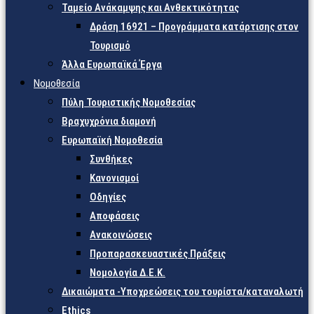
Ταμείο Ανάκαμψης και Ανθεκτικότητας
Δράση 16921 – Προγράμματα κατάρτισης στον
Τουρισμό
Άλλα Ευρωπαϊκά Έργα
Νομοθεσία
Πύλη Τουριστικής Νομοθεσίας
Βραχυχρόνια διαμονή
Ευρωπαϊκή Νομοθεσία
Συνθήκες
Κανονισμοί
Οδηγίες
Αποφάσεις
Ανακοινώσεις
Προπαρασκευαστικές Πράξεις
Νομολογία Δ.Ε.Κ.
Δικαιώματα -Υποχρεώσεις του τουρίστα/καταναλωτή
Ethics