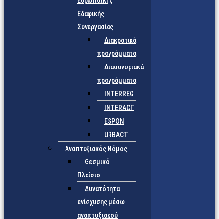
Ευρωπαϊκής
Εδαφικής
Συνεργασίας
Διακρατικά
προγράμματα
Διασυνοριακά
προγράμματα
INTERREG
INTERACT
ESPON
URBACT
Αναπτυξιακός Νόμος
Θεσμικό
Πλαίσιο
Δυνατότητα
ενίσχυσης μέσω
αναπτυξιακού