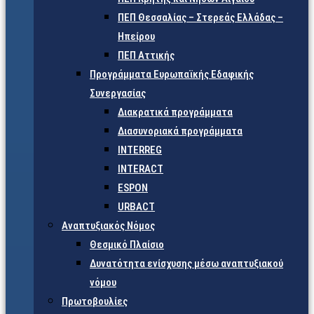
ΠΕΠ Θεσσαλίας – Στερεάς Ελλάδας –
Ηπείρου
ΠΕΠ Αττικής
Προγράμματα Ευρωπαϊκής Εδαφικής
Συνεργασίας
Διακρατικά προγράμματα
Διασυνοριακά προγράμματα
INTERREG
INTERACT
ESPON
URBACT
Αναπτυξιακός Νόμος
Θεσμικό Πλαίσιο
Δυνατότητα ενίσχυσης μέσω αναπτυξιακού
νόμου
Πρωτοβουλίες