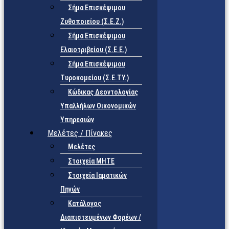
Σήμα Επισκέψιμου
Ζυθοποιείου (Σ.Ε.Ζ.)
Σήμα Επισκέψιμου
Ελαιοτριβείου (Σ.Ε.Ε.)
Σήμα Επισκέψιμου
Τυροκομείου (Σ.Ε.TY.)
Κώδικας Δεοντολογίας
Υπαλλήλων Οικονομικών
Υπηρεσιών
Μελέτες / Πίνακες
Μελέτες
Στοιχεία ΜΗΤΕ
Στοιχεία Ιαματικών
Πηγών
Κατάλογος
Διαπιστευμένων Φορέων /