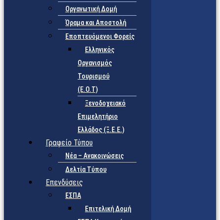
Οργανωτική Δομή
Όραμα και Αποστολή
Εποπτευόμενοι Φορείς
Eλληνικός
Οργανισμός
Τουρισμού
(Ε.Ο.Τ)
Ξενοδοχειακό
Επιμελητήριο
Ελλάδος (Ξ.Ε.Ε.)
Γραφείο Τύπου
Νέα – Ανακοινώσεις
Δελτία Τύπου
Επενδύσεις
ΕΣΠΑ
Επιτελική Δομή