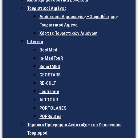
Άλλα Χρηματοδοτικά Εργαλεία
Τουριστικοί Λιμένες
Διαδικασία Δημιουργίας – Χωροθέτησης
Τουριστικού Λιμένα
Χάρτες Τουριστικών Λιμένων
Interreg
BestMed
In-MedTouR
SmartMED
GEOSTARS
RE-CULT
Tourism-e
ALTTOUR
PORTOLANES
POPRoutes
Τομεακό Πρόγραμμα Ανάπτυξης του Υπουργείου
Τουρισμού