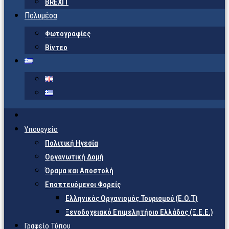
BREXIT
Πολυμέσα
Φωτογραφίες
Βίντεο
Υπουργείο
Πολιτική Ηγεσία
Οργανωτική Δομή
Όραμα και Αποστολή
Εποπτευόμενοι Φορείς
Eλληνικός Οργανισμός Τουρισμού (Ε.Ο.Τ)
Ξενοδοχειακό Επιμελητήριο Ελλάδος (Ξ.Ε.Ε.)
Γραφείο Τύπου