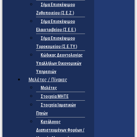
Σήμα Επισκέψιμου
Ζυθοποιείου (Σ.Ε.Ζ.)
Σήμα Επισκέψιμου
Ελαιοτριβείου (Σ.Ε.Ε.)
Σήμα Επισκέψιμου
Τυροκομείου (Σ.Ε.TY.)
Κώδικας Δεοντολογίας
Υπαλλήλων Οικονομικών
Υπηρεσιών
Μελέτες / Πίνακες
Μελέτες
Στοιχεία ΜΗΤΕ
Στοιχεία Ιαματικών
Πηγών
Κατάλογος
Διαπιστευμένων Φορέων /