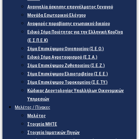
Αναγγελία άσκησης επαγγέλματος ξεναγού
Μονάδα Εσωτερικού Ελέγχου
Αναφορές παραβίασης ενωσιακού δικαίου
Ειδικό Σήμα Ποιότητας για την Ελληνική Κουζίνα
(Ε.Σ.Π.Ε.Κ)
Σήμα Επισκέψιμου Οινοποιείου (Σ.Ε.Ο.)
Ειδικό Σήμα Αγροτουρισμού (Ε.Σ.Α.)
Σήμα Επισκέψιμου Ζυθοποιείου (Σ.Ε.Ζ.)
Σήμα Επισκέψιμου Ελαιοτριβείου (Σ.Ε.Ε.)
Σήμα Επισκέψιμου Τυροκομείου (Σ.Ε.TY.)
Κώδικας Δεοντολογίας Υπαλλήλων Οικονομικών
Υπηρεσιών
Μελέτες / Πίνακες
Μελέτες
Στοιχεία ΜΗΤΕ
Στοιχεία Ιαματικών Πηγών