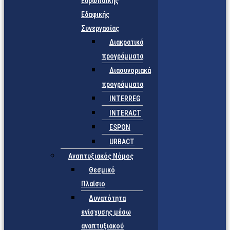
Ευρωπαϊκής
Εδαφικής
Συνεργασίας
Διακρατικά
προγράμματα
Διασυνοριακά
προγράμματα
INTERREG
INTERACT
ESPON
URBACT
Αναπτυξιακός Νόμος
Θεσμικό
Πλαίσιο
Δυνατότητα
ενίσχυσης μέσω
αναπτυξιακού