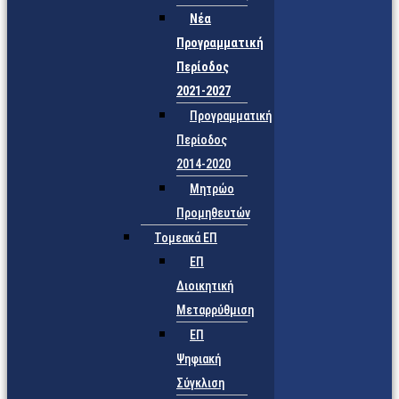
Νέα
Προγραμματική
Περίοδος
2021-2027
Προγραμματική
Περίοδος
2014-2020
Μητρώο
Προμηθευτών
Τομεακά ΕΠ
ΕΠ
Διοικητική
Μεταρρύθμιση
ΕΠ
Ψηφιακή
Σύγκλιση