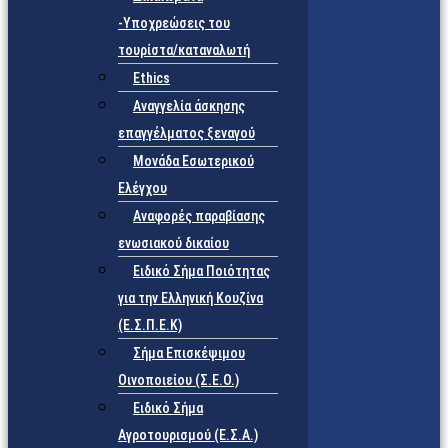
-Υποχρεώσεις του
τουρίστα/καταναλωτή
Ethics
Αναγγελία άσκησης
επαγγέλματος ξεναγού
Μονάδα Εσωτερικού
Ελέγχου
Αναφορές παραβίασης
ενωσιακού δικαίου
Ειδικό Σήμα Ποιότητας
για την Ελληνική Κουζίνα
(Ε.Σ.Π.Ε.Κ)
Σήμα Επισκέψιμου
Οινοποιείου (Σ.Ε.Ο.)
Ειδικό Σήμα
Αγροτουρισμού (Ε.Σ.Α.)