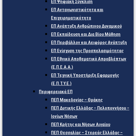
ΕΠ Ψηφιακή Σύγκλιση
ΕΠ Ανταγωνιστικότητα και
Επιχειρηματικότητα
ΕΠ Ανάπτυξη Ανθρώπινου Δυναμικού
ΕΠ Εκπαίδευση και Δια Βίου Μάθηση
ΕΠ Περιβάλλον και Αειφόρος Ανάπτυξη
ΕΠ Ενίσχυση της Προσπελασιμότητας
ΕΠ Εθνικό Αποθεματικό Απροβλέπτων
(Ε.Π.Ε.Α.Α.)
ΕΠ Τεχνική Υποστήριξη Εφαρμογής
(Ε.Π.Τ.Υ.Ε.)
Περιφερειακά ΕΠ
ΠΕΠ Μακεδονίας – Θράκης
ΠΕΠ Δυτικής Ελλάδας – Πελοποννήσου –
Ιονίων Νήσων
ΠΕΠ Κρήτης και Νήσων Αιγαίου
ΠΕΠ Θεσσαλίας – Στερεάς Ελλάδας –