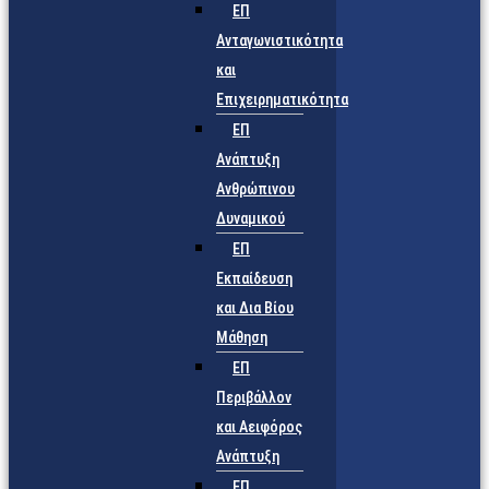
ΕΠ
Ανταγωνιστικότητα
και
Επιχειρηματικότητα
ΕΠ
Ανάπτυξη
Ανθρώπινου
Δυναμικού
ΕΠ
Εκπαίδευση
και Δια Βίου
Μάθηση
ΕΠ
Περιβάλλον
και Αειφόρος
Ανάπτυξη
ΕΠ