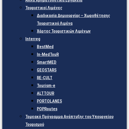
Άλλα Χρηματοδοτικά Εργαλεία
Τουριστικοί Λιμένες
Διαδικασία Δημιουργίας – Χωροθέτησης
Τουριστικού Λιμένα
Χάρτες Τουριστικών Λιμένων
Interreg
BestMed
In-MedTouR
SmartMED
GEOSTARS
RE-CULT
Tourism-e
ALTTOUR
PORTOLANES
POPRoutes
Τομεακό Πρόγραμμα Ανάπτυξης του Υπουργείου
Τουρισμού