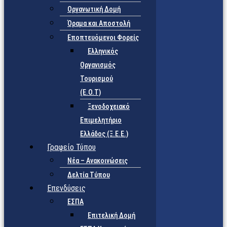
Οργανωτική Δομή
Όραμα και Αποστολή
Εποπτευόμενοι Φορείς
Eλληνικός
Οργανισμός
Τουρισμού
(Ε.Ο.Τ)
Ξενοδοχειακό
Επιμελητήριο
Ελλάδος (Ξ.Ε.Ε.)
Γραφείο Τύπου
Νέα – Ανακοινώσεις
Δελτία Τύπου
Επενδύσεις
ΕΣΠΑ
Επιτελική Δομή