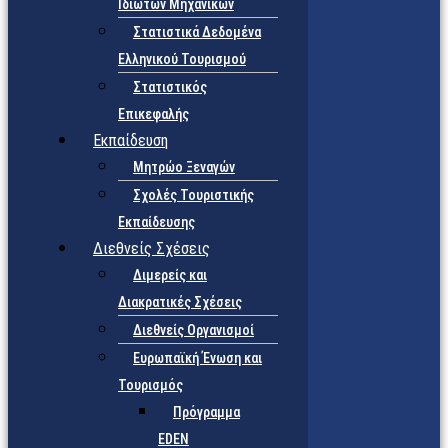
Ιδιωτών Μηχανικών
Στατιστικά Δεδομένα
Ελληνικού Τουρισμού
Στατιστικός
Επικεφαλής
Εκπαίδευση
Μητρώο Ξεναγών
Σχολές Τουριστικής
Εκπαίδευσης
Διεθνείς Σχέσεις
Διμερείς και
Διακρατικές Σχέσεις
Διεθνείς Οργανισμοί
Ευρωπαϊκή Ένωση και
Τουρισμός
Πρόγραμμα
EDEN