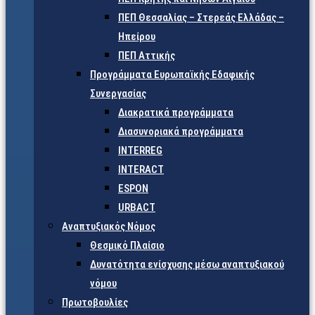
ΠΕΠ Θεσσαλίας – Στερεάς Ελλάδας –
Ηπείρου
ΠΕΠ Αττικής
Προγράμματα Ευρωπαϊκής Εδαφικής
Συνεργασίας
Διακρατικά προγράμματα
Διασυνοριακά προγράμματα
INTERREG
INTERACT
ESPON
URBACT
Αναπτυξιακός Νόμος
Θεσμικό Πλαίσιο
Δυνατότητα ενίσχυσης μέσω αναπτυξιακού
νόμου
Πρωτοβουλίες