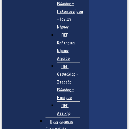
Ελλάδας –
Πελοποννήσου
– Ιονίων
Νήσων
ΠΕΠ
Κρήτης και
Νήσων
Αιγαίου
ΠΕΠ
Θεσσαλίας –
Στερεάς
Ελλάδας –
Ηπείρου
ΠΕΠ
Αττικής
Προγράμματα