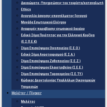
Δικαιώματα -Υποχρεώσεις του τουρίστα/καταναλωτή
Ethics
Αναγγελία άσκησης επαγγέλματος ξεναγού
Μονάδα Εσωτερικού Ελέγχου
Αναφορές παραβίασης ενωσιακού δικαίου
Ειδικό Σήμα Ποιότητας για την Ελληνική Κουζίνα
(Ε.Σ.Π.Ε.Κ)
Σήμα Επισκέψιμου Οινοποιείου (Σ.Ε.Ο.)
Ειδικό Σήμα Αγροτουρισμού (Ε.Σ.Α.)
Σήμα Επισκέψιμου Ζυθοποιείου (Σ.Ε.Ζ.)
Σήμα Επισκέψιμου Ελαιοτριβείου (Σ.Ε.Ε.)
Σήμα Επισκέψιμου Τυροκομείου (Σ.Ε.TY.)
Κώδικας Δεοντολογίας Υπαλλήλων Οικονομικών
Υπηρεσιών
Μελέτες / Πίνακες
Μελέτες