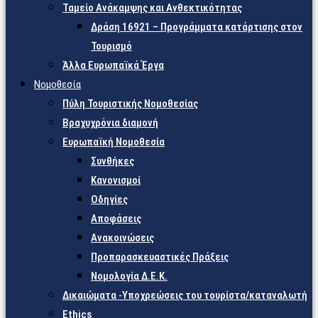
Ταμείο Ανάκαμψης και Ανθεκτικότητας
Δράση 16921 – Προγράμματα κατάρτισης στον
Τουρισμό
Άλλα Ευρωπαϊκά Έργα
Νομοθεσία
Πύλη Τουριστικής Νομοθεσίας
Βραχυχρόνια διαμονή
Ευρωπαϊκή Νομοθεσία
Συνθήκες
Κανονισμοί
Οδηγίες
Αποφάσεις
Ανακοινώσεις
Προπαρασκευαστικές Πράξεις
Νομολογία Δ.Ε.Κ.
Δικαιώματα -Υποχρεώσεις του τουρίστα/καταναλωτή
Ethics