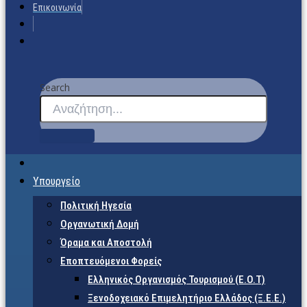
Επικοινωνία
Search
Υπουργείο
Πολιτική Ηγεσία
Οργανωτική Δομή
Όραμα και Αποστολή
Εποπτευόμενοι Φορείς
Eλληνικός Οργανισμός Τουρισμού (Ε.Ο.Τ)
Ξενοδοχειακό Επιμελητήριο Ελλάδος (Ξ.Ε.Ε.)