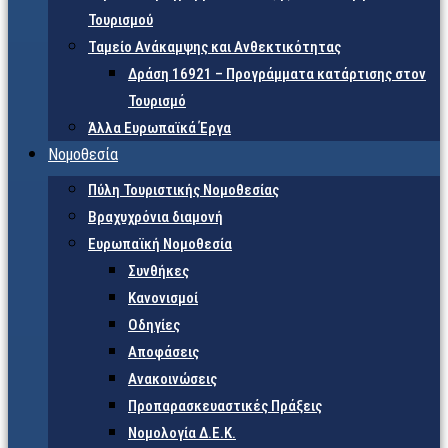
Τουρισμού
Ταμείο Ανάκαμψης και Ανθεκτικότητας
Δράση 16921 – Προγράμματα κατάρτισης στον
Τουρισμό
Άλλα Ευρωπαϊκά Έργα
Νομοθεσία
Πύλη Τουριστικής Νομοθεσίας
Βραχυχρόνια διαμονή
Ευρωπαϊκή Νομοθεσία
Συνθήκες
Κανονισμοί
Οδηγίες
Αποφάσεις
Ανακοινώσεις
Προπαρασκευαστικές Πράξεις
Νομολογία Δ.Ε.Κ.