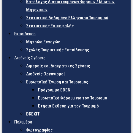
Κατάλογος Διαπιστευμένων Φορέων / Ιδιωτών
Μηχανικών
Στατιστικά Δεδομένα Ελληνικού Τουρισμού
Στατιστικός Επικεφαλής
Εκπαίδευση
Μητρώο Ξεναγών
Σχολές Τουριστικής Εκπαίδευσης
Διεθνείς Σχέσεις
Διμερείς και Διακρατικές Σχέσεις
Διεθνείς Οργανισμοί
Ευρωπαϊκή Ένωση και Τουρισμός
Πρόγραμμα EDEN
Ευρωπαϊκό Φόρουμ για τον Τουρισμό
Ετήσια Έκθεση για τον Τουρισμό
BREXIT
Πολυμέσα
Φωτογραφίες