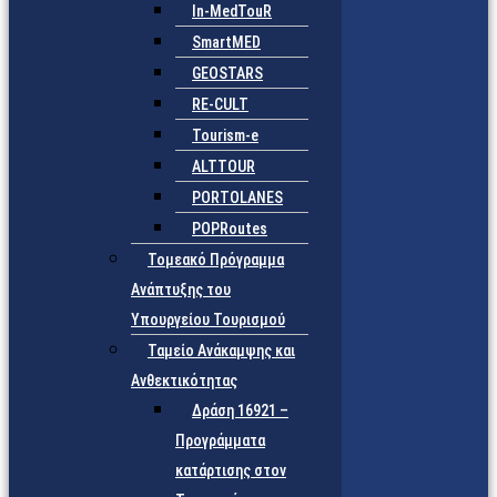
In-MedTouR
SmartMED
GEOSTARS
RE-CULT
Tourism-e
ALTTOUR
PORTOLANES
POPRoutes
Τομεακό Πρόγραμμα
Ανάπτυξης του
Υπουργείου Τουρισμού
Ταμείο Ανάκαμψης και
Ανθεκτικότητας
Δράση 16921 –
Προγράμματα
κατάρτισης στον