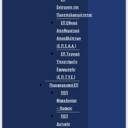
Ενίσχυση της
Προσπελασιμότητας
ΕΠ Εθνικό
Αποθεματικό
Απροβλέπτων
(Ε.Π.Ε.Α.Α.)
ΕΠ Τεχνική
Υποστήριξη
Εφαρμογής
(Ε.Π.Τ.Υ.Ε.)
Περιφερειακά ΕΠ
ΠΕΠ
Μακεδονίας
– Θράκης
ΠΕΠ
Δυτικής