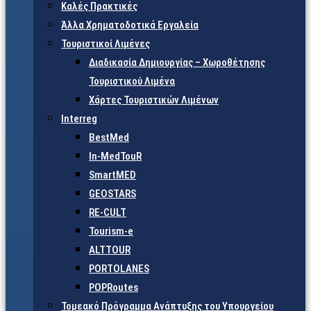
Καλές Πρακτικές
Άλλα Χρηματοδοτικά Εργαλεία
Τουριστικοί Λιμένες
Διαδικασία Δημιουργίας – Χωροθέτησης
Τουριστικού Λιμένα
Χάρτες Τουριστικών Λιμένων
Interreg
BestMed
In-MedTouR
SmartMED
GEOSTARS
RE-CULT
Tourism-e
ALTTOUR
PORTOLANES
POPRoutes
Τομεακό Πρόγραμμα Ανάπτυξης του Υπουργείου