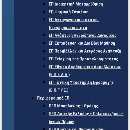
ΕΠ Διοικητική Μεταρρύθμιση
ΕΠ Ψηφιακή Σύγκλιση
ΕΠ Ανταγωνιστικότητα και
Επιχειρηματικότητα
ΕΠ Ανάπτυξη Ανθρώπινου Δυναμικού
ΕΠ Εκπαίδευση και Δια Βίου Μάθηση
ΕΠ Περιβάλλον και Αειφόρος Ανάπτυξη
ΕΠ Ενίσχυση της Προσπελασιμότητας
ΕΠ Εθνικό Αποθεματικό Απροβλέπτων
(Ε.Π.Ε.Α.Α.)
ΕΠ Τεχνική Υποστήριξη Εφαρμογής
(Ε.Π.Τ.Υ.Ε.)
Περιφερειακά ΕΠ
ΠΕΠ Μακεδονίας – Θράκης
ΠΕΠ Δυτικής Ελλάδας – Πελοποννήσου –
Ιονίων Νήσων
ΠΕΠ Κρήτης και Νήσων Αιγαίου