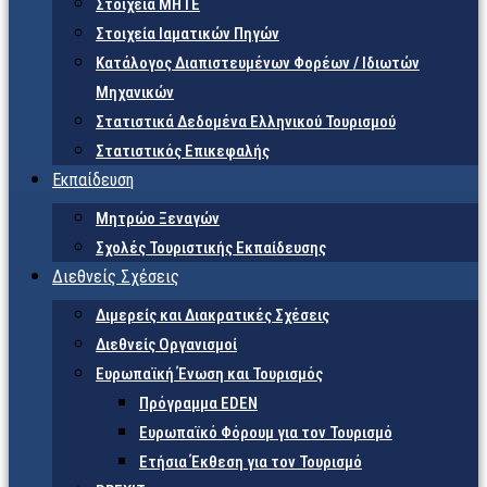
Στοιχεία ΜΗΤΕ
Στοιχεία Ιαματικών Πηγών
Κατάλογος Διαπιστευμένων Φορέων / Ιδιωτών
Μηχανικών
Στατιστικά Δεδομένα Ελληνικού Τουρισμού
Στατιστικός Επικεφαλής
Εκπαίδευση
Μητρώο Ξεναγών
Σχολές Τουριστικής Εκπαίδευσης
Διεθνείς Σχέσεις
Διμερείς και Διακρατικές Σχέσεις
Διεθνείς Οργανισμοί
Ευρωπαϊκή Ένωση και Τουρισμός
Πρόγραμμα EDEN
Ευρωπαϊκό Φόρουμ για τον Τουρισμό
Ετήσια Έκθεση για τον Τουρισμό