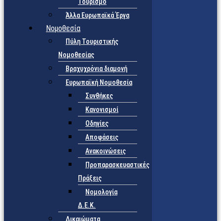
Τουρισμό
Άλλα Ευρωπαϊκά Έργα
Νομοθεσία
Πύλη Τουριστικής
Νομοθεσίας
Βραχυχρόνια διαμονή
Ευρωπαϊκή Νομοθεσία
Συνθήκες
Κανονισμοί
Οδηγίες
Αποφάσεις
Ανακοινώσεις
Προπαρασκευαστικές
Πράξεις
Νομολογία
Δ.Ε.Κ.
Δικαιώματα