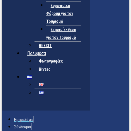
Ευρωπαϊκό
Φόρουμ για τον
Τουρισμό
Ετήσια Έκθεση
για τον Τουρισμό
BREXIT
Πολυμέσα
Φωτογραφίες
Βίντεο
Ημερολόγιο
Σύνδεσμοι