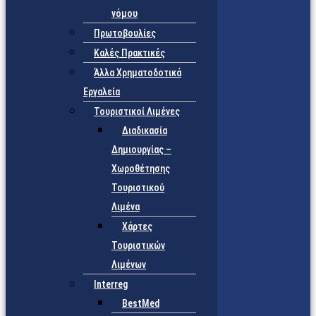
νόμου
Πρωτοβουλίες
Καλές Πρακτικές
Άλλα Χρηματοδοτικά
Εργαλεία
Τουριστικοί Λιμένες
Διαδικασία
Δημιουργίας –
Χωροθέτησης
Τουριστικού
Λιμένα
Χάρτες
Τουριστικών
Λιμένων
Interreg
BestMed