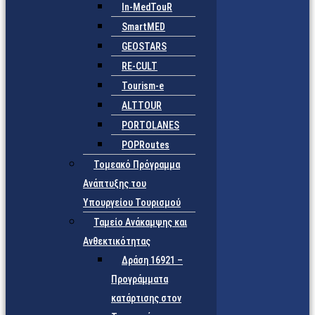
In-MedTouR
SmartMED
GEOSTARS
RE-CULT
Tourism-e
ALTTOUR
PORTOLANES
POPRoutes
Τομεακό Πρόγραμμα
Ανάπτυξης του
Υπουργείου Τουρισμού
Ταμείο Ανάκαμψης και
Ανθεκτικότητας
Δράση 16921 –
Προγράμματα
κατάρτισης στον