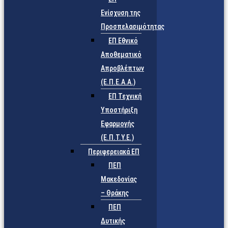
Ενίσχυση της
Προσπελασιμότητας
ΕΠ Εθνικό
Αποθεματικό
Απροβλέπτων
(Ε.Π.Ε.Α.Α.)
ΕΠ Τεχνική
Υποστήριξη
Εφαρμογής
(Ε.Π.Τ.Υ.Ε.)
Περιφερειακά ΕΠ
ΠΕΠ
Μακεδονίας
– Θράκης
ΠΕΠ
Δυτικής