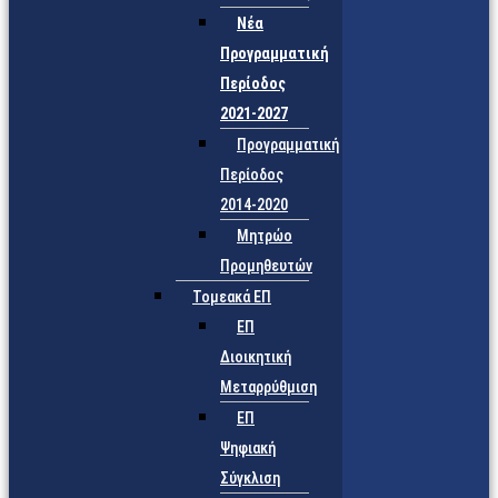
Νέα
Προγραμματική
Περίοδος
2021-2027
Προγραμματική
Περίοδος
2014-2020
Μητρώο
Προμηθευτών
Τομεακά ΕΠ
ΕΠ
Διοικητική
Μεταρρύθμιση
ΕΠ
Ψηφιακή
Σύγκλιση