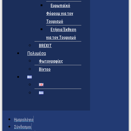
Ευρωπαϊκό
Φόρουμ για τον
Τουρισμό
Ετήσια Έκθεση
για τον Τουρισμό
BREXIT
Πολυμέσα
Φωτογραφίες
Βίντεο
Ημερολόγιο
Σύνδεσμοι