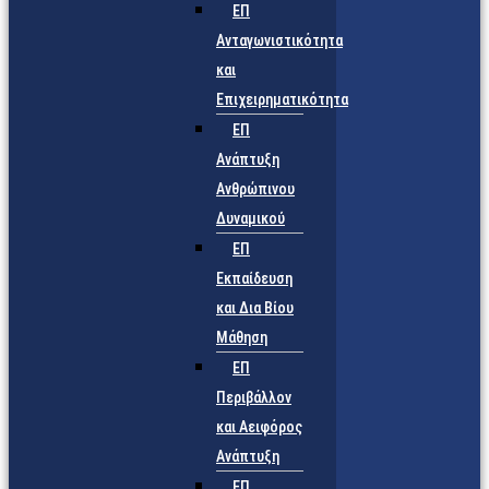
ΕΠ
Ανταγωνιστικότητα
και
Επιχειρηματικότητα
ΕΠ
Ανάπτυξη
Ανθρώπινου
Δυναμικού
ΕΠ
Εκπαίδευση
και Δια Βίου
Μάθηση
ΕΠ
Περιβάλλον
και Αειφόρος
Ανάπτυξη
ΕΠ