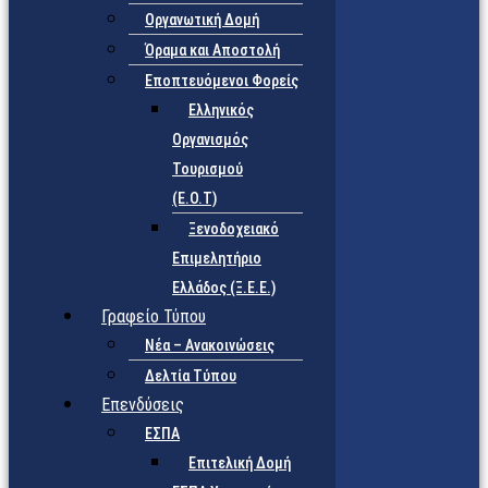
Οργανωτική Δομή
Όραμα και Αποστολή
Εποπτευόμενοι Φορείς
Eλληνικός
Οργανισμός
Τουρισμού
(Ε.Ο.Τ)
Ξενοδοχειακό
Επιμελητήριο
Ελλάδος (Ξ.Ε.Ε.)
Γραφείο Τύπου
Νέα – Ανακοινώσεις
Δελτία Τύπου
Επενδύσεις
ΕΣΠΑ
Επιτελική Δομή