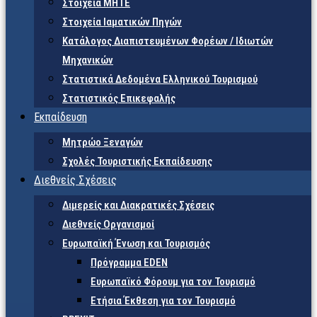
Στοιχεία ΜΗΤΕ
Στοιχεία Ιαματικών Πηγών
Κατάλογος Διαπιστευμένων Φορέων / Ιδιωτών
Μηχανικών
Στατιστικά Δεδομένα Ελληνικού Τουρισμού
Στατιστικός Επικεφαλής
Εκπαίδευση
Μητρώο Ξεναγών
Σχολές Τουριστικής Εκπαίδευσης
Διεθνείς Σχέσεις
Διμερείς και Διακρατικές Σχέσεις
Διεθνείς Οργανισμοί
Ευρωπαϊκή Ένωση και Τουρισμός
Πρόγραμμα EDEN
Ευρωπαϊκό Φόρουμ για τον Τουρισμό
Ετήσια Έκθεση για τον Τουρισμό