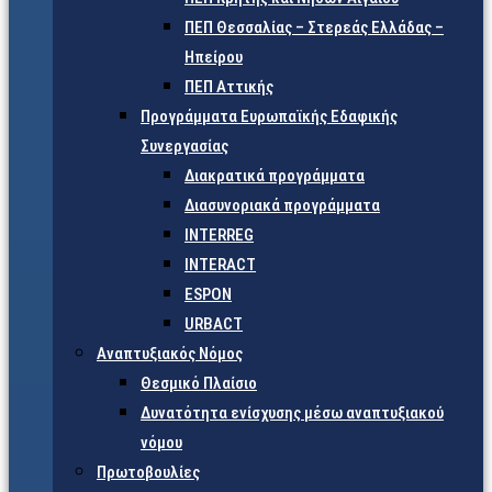
ΠΕΠ Θεσσαλίας – Στερεάς Ελλάδας –
Ηπείρου
ΠΕΠ Αττικής
Προγράμματα Ευρωπαϊκής Εδαφικής
Συνεργασίας
Διακρατικά προγράμματα
Διασυνοριακά προγράμματα
INTERREG
INTERACT
ESPON
URBACT
Αναπτυξιακός Νόμος
Θεσμικό Πλαίσιο
Δυνατότητα ενίσχυσης μέσω αναπτυξιακού
νόμου
Πρωτοβουλίες