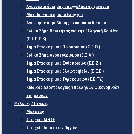
Αναγγελία άσκησης επαγγέλματος ξεναγού
Μονάδα Εσωτερικού Ελέγχου
Αναφορές παραβίασης ενωσιακού δικαίου
Ειδικό Σήμα Ποιότητας για την Ελληνική Κουζίνα
(Ε.Σ.Π.Ε.Κ)
Σήμα Επισκέψιμου Οινοποιείου (Σ.Ε.Ο.)
Ειδικό Σήμα Αγροτουρισμού (Ε.Σ.Α.)
Σήμα Επισκέψιμου Ζυθοποιείου (Σ.Ε.Ζ.)
Σήμα Επισκέψιμου Ελαιοτριβείου (Σ.Ε.Ε.)
Σήμα Επισκέψιμου Τυροκομείου (Σ.Ε.TY.)
Κώδικας Δεοντολογίας Υπαλλήλων Οικονομικών
Υπηρεσιών
Μελέτες / Πίνακες
Μελέτες
Στοιχεία ΜΗΤΕ
Στοιχεία Ιαματικών Πηγών