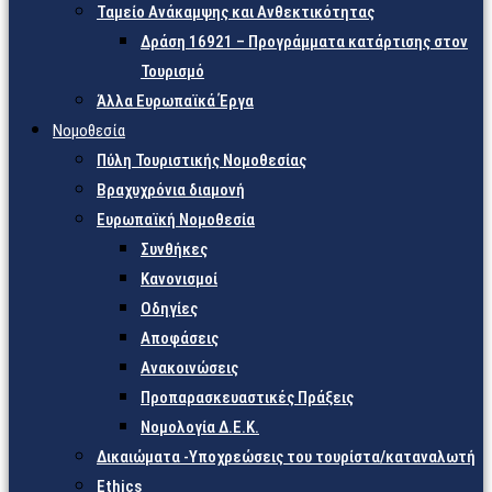
Ταμείο Ανάκαμψης και Ανθεκτικότητας
Δράση 16921 – Προγράμματα κατάρτισης στον
Τουρισμό
Άλλα Ευρωπαϊκά Έργα
Νομοθεσία
Πύλη Τουριστικής Νομοθεσίας
Βραχυχρόνια διαμονή
Ευρωπαϊκή Νομοθεσία
Συνθήκες
Κανονισμοί
Οδηγίες
Αποφάσεις
Ανακοινώσεις
Προπαρασκευαστικές Πράξεις
Νομολογία Δ.Ε.Κ.
Δικαιώματα -Υποχρεώσεις του τουρίστα/καταναλωτή
Ethics