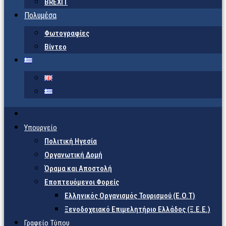
BREXIT
Πολυμέσα
Φωτογραφίες
Βίντεο
Υπουργείο
Πολιτική Ηγεσία
Οργανωτική Δομή
Όραμα και Αποστολή
Εποπτευόμενοι Φορείς
Eλληνικός Οργανισμός Τουρισμού (Ε.Ο.Τ)
Ξενοδοχειακό Επιμελητήριο Ελλάδος (Ξ.Ε.Ε.)
Γραφείο Τύπου