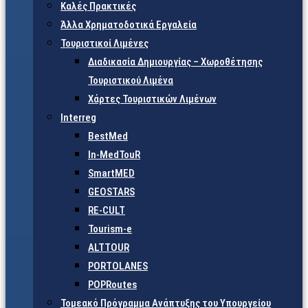
Καλές Πρακτικές
Άλλα Χρηματοδοτικά Εργαλεία
Τουριστικοί Λιμένες
Διαδικασία Δημιουργίας – Χωροθέτησης
Τουριστικού Λιμένα
Χάρτες Τουριστικών Λιμένων
Interreg
BestMed
In-MedTouR
SmartMED
GEOSTARS
RE-CULT
Tourism-e
ALTTOUR
PORTOLANES
POPRoutes
Τομεακό Πρόγραμμα Ανάπτυξης του Υπουργείου