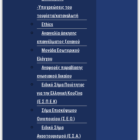
-Υποχρεώσεις του
τουρίστα/καταναλωτή
Ethics
Αναγγελία άσκησης
επαγγέλματος ξεναγού
Μονάδα Εσωτερικού
Ελέγχου
Αναφορές παραβίασης
ενωσιακού δικαίου
Ειδικό Σήμα Ποιότητας
για την Ελληνική Κουζίνα
(Ε.Σ.Π.Ε.Κ)
Σήμα Επισκέψιμου
Οινοποιείου (Σ.Ε.Ο.)
Ειδικό Σήμα
Αγροτουρισμού (Ε.Σ.Α.)