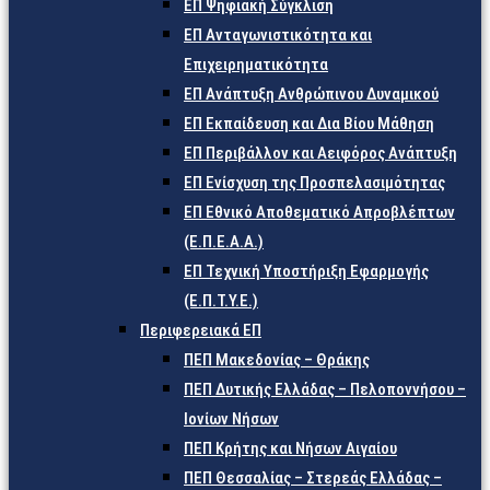
ΕΠ Ψηφιακή Σύγκλιση
ΕΠ Ανταγωνιστικότητα και
Επιχειρηματικότητα
ΕΠ Ανάπτυξη Ανθρώπινου Δυναμικού
ΕΠ Εκπαίδευση και Δια Βίου Μάθηση
ΕΠ Περιβάλλον και Αειφόρος Ανάπτυξη
ΕΠ Ενίσχυση της Προσπελασιμότητας
ΕΠ Εθνικό Αποθεματικό Απροβλέπτων
(Ε.Π.Ε.Α.Α.)
ΕΠ Τεχνική Υποστήριξη Εφαρμογής
(Ε.Π.Τ.Υ.Ε.)
Περιφερειακά ΕΠ
ΠΕΠ Μακεδονίας – Θράκης
ΠΕΠ Δυτικής Ελλάδας – Πελοποννήσου –
Ιονίων Νήσων
ΠΕΠ Κρήτης και Νήσων Αιγαίου
ΠΕΠ Θεσσαλίας – Στερεάς Ελλάδας –