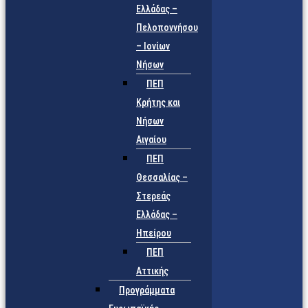
Ελλάδας –
Πελοποννήσου
– Ιονίων
Νήσων
ΠΕΠ
Κρήτης και
Νήσων
Αιγαίου
ΠΕΠ
Θεσσαλίας –
Στερεάς
Ελλάδας –
Ηπείρου
ΠΕΠ
Αττικής
Προγράμματα