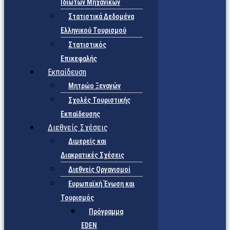
Ιδιωτών Μηχανικών
Στατιστικά Δεδομένα
Ελληνικού Τουρισμού
Στατιστικός
Επικεφαλής
Εκπαίδευση
Μητρώο Ξεναγών
Σχολές Τουριστικής
Εκπαίδευσης
Διεθνείς Σχέσεις
Διμερείς και
Διακρατικές Σχέσεις
Διεθνείς Οργανισμοί
Ευρωπαϊκή Ένωση και
Τουρισμός
Πρόγραμμα
EDEN