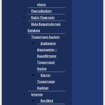
νόμου
Πρωτοβουλίες
Καλές Πρακτικές
Άλλα Χρηματοδοτικά
Εργαλεία
Τουριστικοί Λιμένες
Διαδικασία
Δημιουργίας –
Χωροθέτησης
Τουριστικού
Λιμένα
Χάρτες
Τουριστικών
Λιμένων
Interreg
BestMed