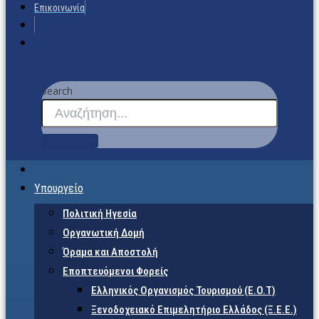
Επικοινωνία
Search
Υπουργείο
Πολιτική Ηγεσία
Οργανωτική Δομή
Όραμα και Αποστολή
Εποπτευόμενοι Φορείς
Eλληνικός Οργανισμός Τουρισμού (Ε.Ο.Τ)
Ξενοδοχειακό Επιμελητήριο Ελλάδος (Ξ.Ε.Ε.)