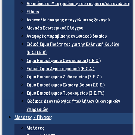
Δικαιώματα -Υποχρεώσεις του τουρίστα/καταναλωτή
Ethics
Αναγγελία άσκησης επαγγέλματος ξεναγού
Μονάδα Εσωτερικού Ελέγχου
Αναφορές παραβίασης ενωσιακού δικαίου
Ειδικό Σήμα Ποιότητας για την Ελληνική Κουζίνα
(Ε.Σ.Π.Ε.Κ)
Σήμα Επισκέψιμου Οινοποιείου (Σ.Ε.Ο.)
Ειδικό Σήμα Αγροτουρισμού (Ε.Σ.Α.)
Σήμα Επισκέψιμου Ζυθοποιείου (Σ.Ε.Ζ.)
Σήμα Επισκέψιμου Ελαιοτριβείου (Σ.Ε.Ε.)
Σήμα Επισκέψιμου Τυροκομείου (Σ.Ε.TY.)
Κώδικας Δεοντολογίας Υπαλλήλων Οικονομικών
Υπηρεσιών
Μελέτες / Πίνακες
Μελέτες