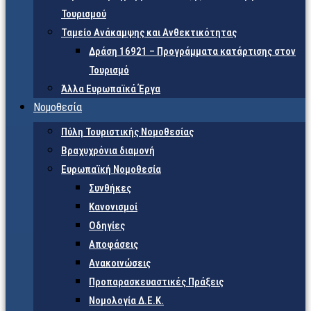
Τουρισμού
Ταμείο Ανάκαμψης και Ανθεκτικότητας
Δράση 16921 – Προγράμματα κατάρτισης στον
Τουρισμό
Άλλα Ευρωπαϊκά Έργα
Νομοθεσία
Πύλη Τουριστικής Νομοθεσίας
Βραχυχρόνια διαμονή
Ευρωπαϊκή Νομοθεσία
Συνθήκες
Κανονισμοί
Οδηγίες
Αποφάσεις
Ανακοινώσεις
Προπαρασκευαστικές Πράξεις
Νομολογία Δ.Ε.Κ.