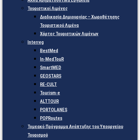
Άλλα Χρηματοδοτικά Εργαλεία
Τουριστικοί Λιμένες
Διαδικασία Δημιουργίας – Χωροθέτησης
Τουριστικού Λιμένα
Χάρτες Τουριστικών Λιμένων
Interreg
BestMed
In-MedTouR
SmartMED
GEOSTARS
RE-CULT
Tourism-e
ALTTOUR
PORTOLANES
POPRoutes
Τομεακό Πρόγραμμα Ανάπτυξης του Υπουργείου
Τουρισμού