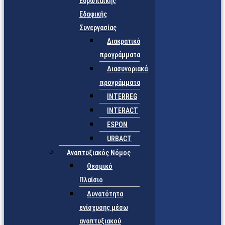
Ευρωπαϊκής
Εδαφικής
Συνεργασίας
Διακρατικά
προγράμματα
Διασυνοριακά
προγράμματα
INTERREG
INTERACT
ESPON
URBACT
Αναπτυξιακός Νόμος
Θεσμικό
Πλαίσιο
Δυνατότητα
ενίσχυσης μέσω
αναπτυξιακού