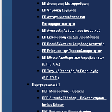
ΕΠ Διοικητική Μεταρρύθμιση
ΕΠ Ψηφιακή Σύγκλιση
ΕΠ Ανταγωνιστικότητα και
Επιχειρηματικότητα
ΕΠ Ανάπτυξη Ανθρώπινου Δυναμικού
ΕΠ Εκπαίδευση και Δια Βίου Μάθηση
ΕΠ Περιβάλλον και Αειφόρος Ανάπτυξη
ΕΠ Ενίσχυση της Προσπελασιμότητας
ΕΠ Εθνικό Αποθεματικό Απροβλέπτων
(Ε.Π.Ε.Α.Α.)
ΕΠ Τεχνική Υποστήριξη Εφαρμογής
(Ε.Π.Τ.Υ.Ε.)
Περιφερειακά ΕΠ
ΠΕΠ Μακεδονίας – Θράκης
ΠΕΠ Δυτικής Ελλάδας – Πελοποννήσου –
Ιονίων Νήσων
ΠΕΠ Κρήτης και Νήσων Αιγαίου