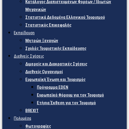
Κατάλογος Διαπιστευμένων Φορέων / Ιδιωτών
Μηχανικών
Στατιστικά Δεδομένα Ελληνικού Τουρισμού
Στατιστικός Επικεφαλής
Εκπαίδευση
Μητρώο Ξεναγών
Σχολές Τουριστικής Εκπαίδευσης
Διεθνείς Σχέσεις
Διμερείς και Διακρατικές Σχέσεις
Διεθνείς Οργανισμοί
Ευρωπαϊκή Ένωση και Τουρισμός
Πρόγραμμα EDEN
Ευρωπαϊκό Φόρουμ για τον Τουρισμό
Ετήσια Έκθεση για τον Τουρισμό
BREXIT
Πολυμέσα
Φωτογραφίες