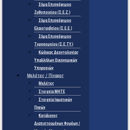
Σήμα Επισκέψιμου
Ζυθοποιείου (Σ.Ε.Ζ.)
Σήμα Επισκέψιμου
Ελαιοτριβείου (Σ.Ε.Ε.)
Σήμα Επισκέψιμου
Τυροκομείου (Σ.Ε.TY.)
Κώδικας Δεοντολογίας
Υπαλλήλων Οικονομικών
Υπηρεσιών
Μελέτες / Πίνακες
Μελέτες
Στοιχεία ΜΗΤΕ
Στοιχεία Ιαματικών
Πηγών
Κατάλογος
Διαπιστευμένων Φορέων /