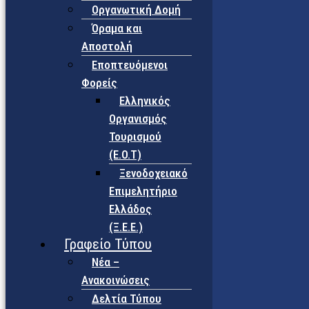
Οργανωτική Δομή
Όραμα και
Αποστολή
Εποπτευόμενοι
Φορείς
Eλληνικός
Οργανισμός
Τουρισμού
(Ε.Ο.Τ)
Ξενοδοχειακό
Επιμελητήριο
Ελλάδος
(Ξ.Ε.Ε.)
Γραφείο Τύπου
Νέα –
Ανακοινώσεις
Δελτία Τύπου