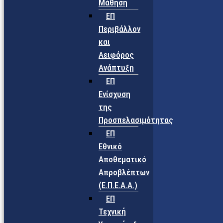
Μάθηση
ΕΠ
Περιβάλλον
και
Αειφόρος
Ανάπτυξη
ΕΠ
Ενίσχυση
της
Προσπελασιμότητας
ΕΠ
Εθνικό
Αποθεματικό
Απροβλέπτων
(Ε.Π.Ε.Α.Α.)
ΕΠ
Τεχνική