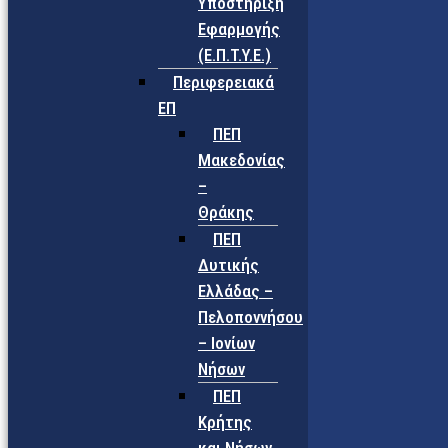
Υποστήριξη
Εφαρμογής
(Ε.Π.Τ.Υ.Ε.)
Περιφερειακά
ΕΠ
ΠΕΠ
Μακεδονίας
–
Θράκης
ΠΕΠ
Δυτικής
Ελλάδας –
Πελοποννήσου
– Ιονίων
Νήσων
ΠΕΠ
Κρήτης