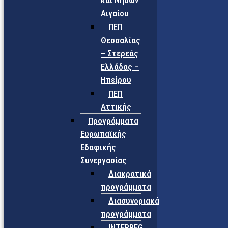
και Νήσων
Αιγαίου
ΠΕΠ
Θεσσαλίας
– Στερεάς
Ελλάδας –
Ηπείρου
ΠΕΠ
Αττικής
Προγράμματα
Ευρωπαϊκής
Εδαφικής
Συνεργασίας
Διακρατικά
προγράμματα
Διασυνοριακά
προγράμματα
INTERREG