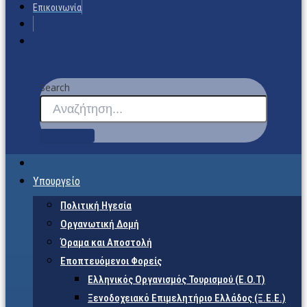
Επικοινωνία
Search
Υπουργείο
Πολιτική Ηγεσία
Οργανωτική Δομή
Όραμα και Αποστολή
Εποπτευόμενοι Φορείς
Eλληνικός Οργανισμός Τουρισμού (Ε.Ο.Τ)
Ξενοδοχειακό Επιμελητήριο Ελλάδος (Ξ.Ε.Ε.)