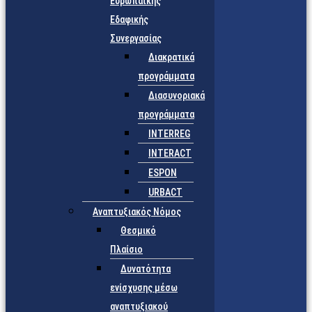
Ευρωπαϊκής
Εδαφικής
Συνεργασίας
Διακρατικά
προγράμματα
Διασυνοριακά
προγράμματα
INTERREG
INTERACT
ESPON
URBACT
Αναπτυξιακός Νόμος
Θεσμικό
Πλαίσιο
Δυνατότητα
ενίσχυσης μέσω
αναπτυξιακού