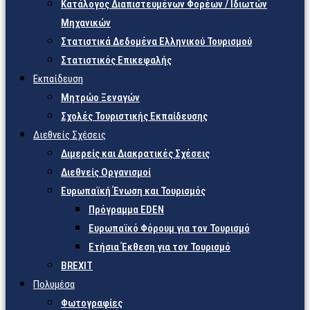
Κατάλογος Διαπιστευμένων Φορέων / Ιδιωτών
Μηχανικών
Στατιστικά Δεδομένα Ελληνικού Τουρισμού
Στατιστικός Επικεφαλής
Εκπαίδευση
Μητρώο Ξεναγών
Σχολές Τουριστικής Εκπαίδευσης
Διεθνείς Σχέσεις
Διμερείς και Διακρατικές Σχέσεις
Διεθνείς Οργανισμοί
Ευρωπαϊκή Ένωση και Τουρισμός
Πρόγραμμα EDEN
Ευρωπαϊκό Φόρουμ για τον Τουρισμό
Ετήσια Έκθεση για τον Τουρισμό
BREXIT
Πολυμέσα
Φωτογραφίες