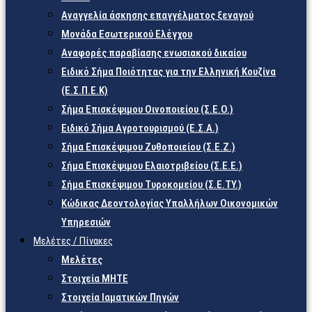
Αναγγελία άσκησης επαγγέλματος ξεναγού
Μονάδα Εσωτερικού Ελέγχου
Αναφορές παραβίασης ενωσιακού δικαίου
Ειδικό Σήμα Ποιότητας για την Ελληνική Κουζίνα
(Ε.Σ.Π.Ε.Κ)
Σήμα Επισκέψιμου Οινοποιείου (Σ.Ε.Ο.)
Ειδικό Σήμα Αγροτουρισμού (Ε.Σ.Α.)
Σήμα Επισκέψιμου Ζυθοποιείου (Σ.Ε.Ζ.)
Σήμα Επισκέψιμου Ελαιοτριβείου (Σ.Ε.Ε.)
Σήμα Επισκέψιμου Τυροκομείου (Σ.Ε.TY.)
Κώδικας Δεοντολογίας Υπαλλήλων Οικονομικών
Υπηρεσιών
Μελέτες / Πίνακες
Μελέτες
Στοιχεία ΜΗΤΕ
Στοιχεία Ιαματικών Πηγών