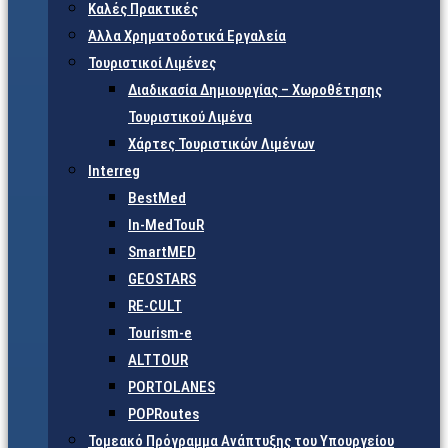
Καλές Πρακτικές
Άλλα Χρηματοδοτικά Εργαλεία
Τουριστικοί Λιμένες
Διαδικασία Δημιουργίας – Χωροθέτησης
Τουριστικού Λιμένα
Χάρτες Τουριστικών Λιμένων
Interreg
BestMed
In-MedTouR
SmartMED
GEOSTARS
RE-CULT
Tourism-e
ALTTOUR
PORTOLANES
POPRoutes
Τομεακό Πρόγραμμα Ανάπτυξης του Υπουργείου