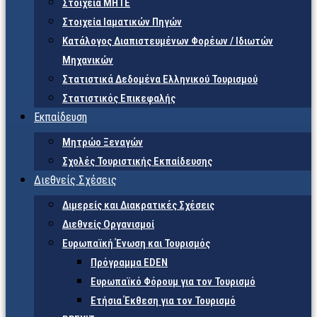
Στοιχεία ΜΗΤΕ
Στοιχεία Ιαματικών Πηγών
Κατάλογος Διαπιστευμένων Φορέων / Ιδιωτών
Μηχανικών
Στατιστικά Δεδομένα Ελληνικού Τουρισμού
Στατιστικός Επικεφαλής
Εκπαίδευση
Μητρώο Ξεναγών
Σχολές Τουριστικής Εκπαίδευσης
Διεθνείς Σχέσεις
Διμερείς και Διακρατικές Σχέσεις
Διεθνείς Οργανισμοί
Ευρωπαϊκή Ένωση και Τουρισμός
Πρόγραμμα EDEN
Ευρωπαϊκό Φόρουμ για τον Τουρισμό
Ετήσια Έκθεση για τον Τουρισμό