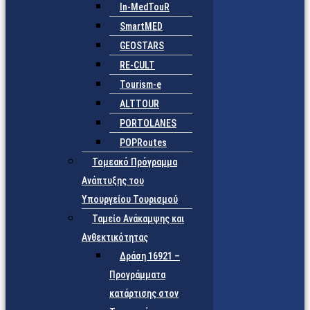
In-MedTouR
SmartMED
GEOSTARS
RE-CULT
Tourism-e
ALTTOUR
PORTOLANES
POPRoutes
Τομεακό Πρόγραμμα
Ανάπτυξης του
Υπουργείου Τουρισμού
Ταμείο Ανάκαμψης και
Ανθεκτικότητας
Δράση 16921 –
Προγράμματα
κατάρτισης στον