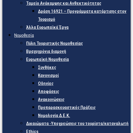
Ταμείο Ανάκαμψης και Ανθεκτικότητας
Δράση 16921 – Προγράμματα κατάρτισης στον
Τουρισμό
Άλλα Ευρωπαϊκά Έργα
Νομοθεσία
Πύλη Τουριστικής Νομοθεσίας
Βραχυχρόνια διαμονή
Ευρωπαϊκή Νομοθεσία
Συνθήκες
Κανονισμοί
Οδηγίες
Αποφάσεις
Ανακοινώσεις
Προπαρασκευαστικές Πράξεις
Νομολογία Δ.Ε.Κ.
Δικαιώματα -Υποχρεώσεις του τουρίστα/καταναλωτή
Ethics