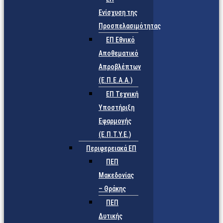
Ενίσχυση της
Προσπελασιμότητας
ΕΠ Εθνικό
Αποθεματικό
Απροβλέπτων
(Ε.Π.Ε.Α.Α.)
ΕΠ Τεχνική
Υποστήριξη
Εφαρμογής
(Ε.Π.Τ.Υ.Ε.)
Περιφερειακά ΕΠ
ΠΕΠ
Μακεδονίας
– Θράκης
ΠΕΠ
Δυτικής