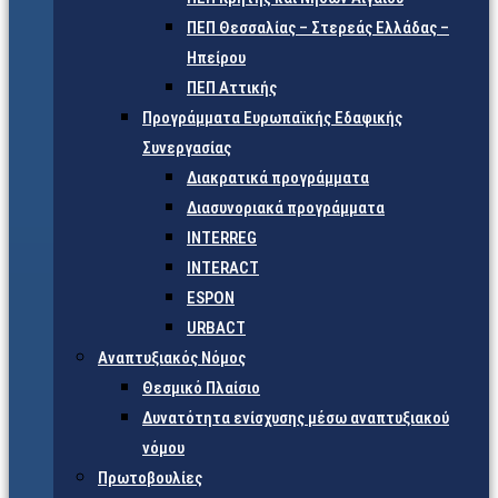
ΠΕΠ Θεσσαλίας – Στερεάς Ελλάδας –
Ηπείρου
ΠΕΠ Αττικής
Προγράμματα Ευρωπαϊκής Εδαφικής
Συνεργασίας
Διακρατικά προγράμματα
Διασυνοριακά προγράμματα
INTERREG
INTERACT
ESPON
URBACT
Αναπτυξιακός Νόμος
Θεσμικό Πλαίσιο
Δυνατότητα ενίσχυσης μέσω αναπτυξιακού
νόμου
Πρωτοβουλίες