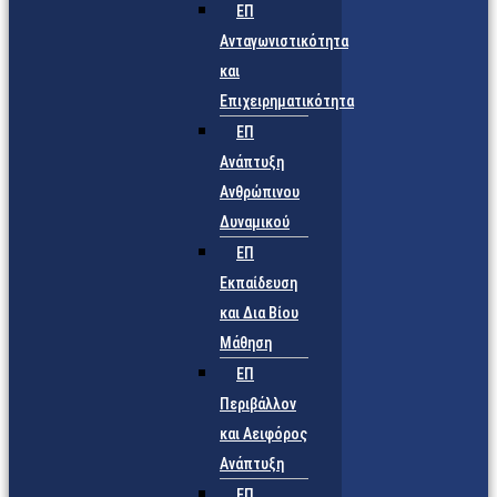
ΕΠ
Ανταγωνιστικότητα
και
Επιχειρηματικότητα
ΕΠ
Ανάπτυξη
Ανθρώπινου
Δυναμικού
ΕΠ
Εκπαίδευση
και Δια Βίου
Μάθηση
ΕΠ
Περιβάλλον
και Αειφόρος
Ανάπτυξη
ΕΠ