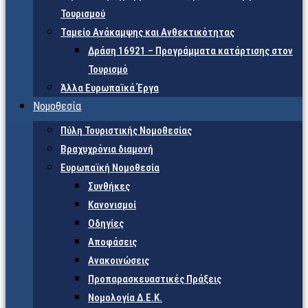
Τουρισμού
Ταμείο Ανάκαμψης και Ανθεκτικότητας
Δράση 16921 – Προγράμματα κατάρτισης στον
Τουρισμό
Άλλα Ευρωπαϊκά Έργα
Νομοθεσία
Πύλη Τουριστικής Νομοθεσίας
Βραχυχρόνια διαμονή
Ευρωπαϊκή Νομοθεσία
Συνθήκες
Κανονισμοί
Οδηγίες
Αποφάσεις
Ανακοινώσεις
Προπαρασκευαστικές Πράξεις
Νομολογία Δ.Ε.Κ.