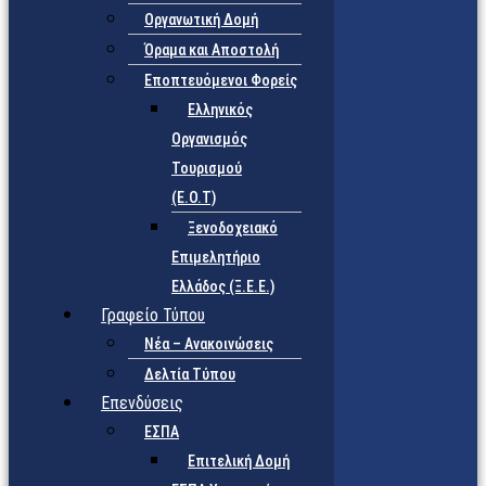
Οργανωτική Δομή
Όραμα και Αποστολή
Εποπτευόμενοι Φορείς
Eλληνικός
Οργανισμός
Τουρισμού
(Ε.Ο.Τ)
Ξενοδοχειακό
Επιμελητήριο
Ελλάδος (Ξ.Ε.Ε.)
Γραφείο Τύπου
Νέα – Ανακοινώσεις
Δελτία Τύπου
Επενδύσεις
ΕΣΠΑ
Επιτελική Δομή