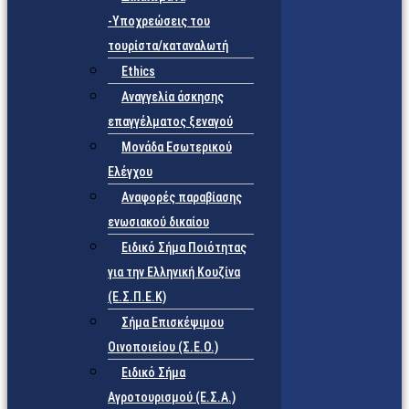
-Υποχρεώσεις του
τουρίστα/καταναλωτή
Ethics
Αναγγελία άσκησης
επαγγέλματος ξεναγού
Μονάδα Εσωτερικού
Ελέγχου
Αναφορές παραβίασης
ενωσιακού δικαίου
Ειδικό Σήμα Ποιότητας
για την Ελληνική Κουζίνα
(Ε.Σ.Π.Ε.Κ)
Σήμα Επισκέψιμου
Οινοποιείου (Σ.Ε.Ο.)
Ειδικό Σήμα
Αγροτουρισμού (Ε.Σ.Α.)