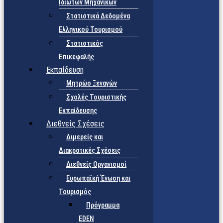
Ιδιωτών Μηχανικών
Στατιστικά Δεδομένα
Ελληνικού Τουρισμού
Στατιστικός
Επικεφαλής
Εκπαίδευση
Μητρώο Ξεναγών
Σχολές Τουριστικής
Εκπαίδευσης
Διεθνείς Σχέσεις
Διμερείς και
Διακρατικές Σχέσεις
Διεθνείς Οργανισμοί
Ευρωπαϊκή Ένωση και
Τουρισμός
Πρόγραμμα
EDEN