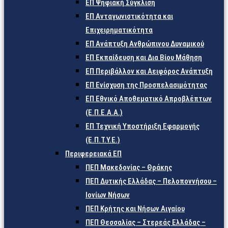
ΕΠ Ψηφιακή Σύγκλιση
ΕΠ Ανταγωνιστικότητα και
Επιχειρηματικότητα
ΕΠ Ανάπτυξη Ανθρώπινου Δυναμικού
ΕΠ Εκπαίδευση και Δια Βίου Μάθηση
ΕΠ Περιβάλλον και Αειφόρος Ανάπτυξη
ΕΠ Ενίσχυση της Προσπελασιμότητας
ΕΠ Εθνικό Αποθεματικό Απροβλέπτων
(Ε.Π.Ε.Α.Α.)
ΕΠ Τεχνική Υποστήριξη Εφαρμογής
(Ε.Π.Τ.Υ.Ε.)
Περιφερειακά ΕΠ
ΠΕΠ Μακεδονίας – Θράκης
ΠΕΠ Δυτικής Ελλάδας – Πελοποννήσου –
Ιονίων Νήσων
ΠΕΠ Κρήτης και Νήσων Αιγαίου
ΠΕΠ Θεσσαλίας – Στερεάς Ελλάδας –