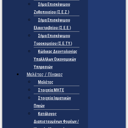
Σήμα Επισκέψιμου
Ζυθοποιείου (Σ.Ε.Ζ.)
Σήμα Επισκέψιμου
Ελαιοτριβείου (Σ.Ε.Ε.)
Σήμα Επισκέψιμου
Τυροκομείου (Σ.Ε.TY.)
Κώδικας Δεοντολογίας
Υπαλλήλων Οικονομικών
Υπηρεσιών
Μελέτες / Πίνακες
Μελέτες
Στοιχεία ΜΗΤΕ
Στοιχεία Ιαματικών
Πηγών
Κατάλογος
Διαπιστευμένων Φορέων /