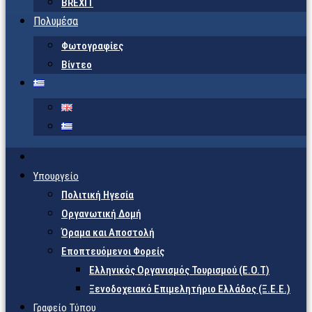
BREXIT
Πολυμέσα
Φωτογραφίες
Βίντεο
Υπουργείο
Πολιτική Ηγεσία
Οργανωτική Δομή
Όραμα και Αποστολή
Εποπτευόμενοι Φορείς
Eλληνικός Οργανισμός Τουρισμού (Ε.Ο.Τ)
Ξενοδοχειακό Επιμελητήριο Ελλάδος (Ξ.Ε.Ε.)
Γραφείο Τύπου