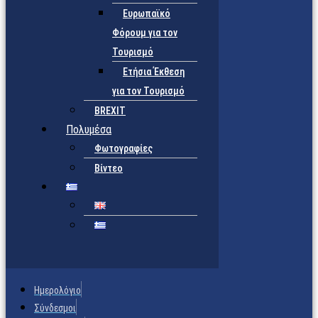
Ευρωπαϊκό
Φόρουμ για τον
Τουρισμό
Ετήσια Έκθεση
για τον Τουρισμό
BREXIT
Πολυμέσα
Φωτογραφίες
Βίντεο
Ημερολόγιο
Σύνδεσμοι