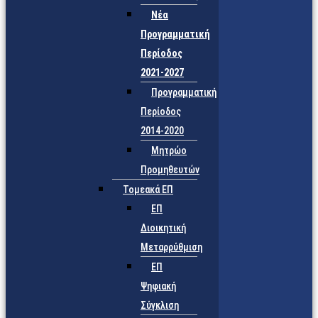
Νέα
Προγραμματική
Περίοδος
2021-2027
Προγραμματική
Περίοδος
2014-2020
Μητρώο
Προμηθευτών
Τομεακά ΕΠ
ΕΠ
Διοικητική
Μεταρρύθμιση
ΕΠ
Ψηφιακή
Σύγκλιση