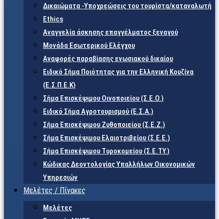
Δικαιώματα -Υποχρεώσεις του τουρίστα/καταναλωτή
Ethics
Αναγγελία άσκησης επαγγέλματος ξεναγού
Μονάδα Εσωτερικού Ελέγχου
Αναφορές παραβίασης ενωσιακού δικαίου
Ειδικό Σήμα Ποιότητας για την Ελληνική Κουζίνα
(Ε.Σ.Π.Ε.Κ)
Σήμα Επισκέψιμου Οινοποιείου (Σ.Ε.Ο.)
Ειδικό Σήμα Αγροτουρισμού (Ε.Σ.Α.)
Σήμα Επισκέψιμου Ζυθοποιείου (Σ.Ε.Ζ.)
Σήμα Επισκέψιμου Ελαιοτριβείου (Σ.Ε.Ε.)
Σήμα Επισκέψιμου Τυροκομείου (Σ.Ε.TY.)
Κώδικας Δεοντολογίας Υπαλλήλων Οικονομικών
Υπηρεσιών
Μελέτες / Πίνακες
Μελέτες