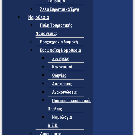
Τουρισμό
Άλλα Ευρωπαϊκά Έργα
Νομοθεσία
Πύλη Τουριστικής
Νομοθεσίας
Βραχυχρόνια διαμονή
Ευρωπαϊκή Νομοθεσία
Συνθήκες
Κανονισμοί
Οδηγίες
Αποφάσεις
Ανακοινώσεις
Προπαρασκευαστικές
Πράξεις
Νομολογία
Δ.Ε.Κ.
Δικαιώματα