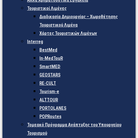
Άλλα Χρηματοδοτικά Εργαλεία
Τουριστικοί Λιμένες
Διαδικασία Δημιουργίας – Χωροθέτησης
Τουριστικού Λιμένα
Χάρτες Τουριστικών Λιμένων
Interreg
BestMed
In-MedTouR
SmartMED
GEOSTARS
RE-CULT
Tourism-e
ALTTOUR
PORTOLANES
POPRoutes
Τομεακό Πρόγραμμα Ανάπτυξης του Υπουργείου
Τουρισμού