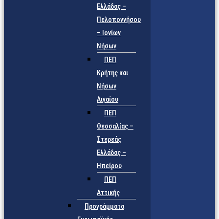
Ελλάδας –
Πελοποννήσου
– Ιονίων
Νήσων
ΠΕΠ
Κρήτης και
Νήσων
Αιγαίου
ΠΕΠ
Θεσσαλίας –
Στερεάς
Ελλάδας –
Ηπείρου
ΠΕΠ
Αττικής
Προγράμματα