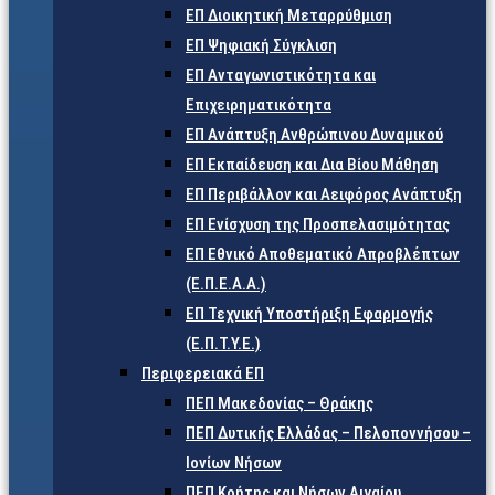
ΕΠ Διοικητική Μεταρρύθμιση
ΕΠ Ψηφιακή Σύγκλιση
ΕΠ Ανταγωνιστικότητα και
Επιχειρηματικότητα
ΕΠ Ανάπτυξη Ανθρώπινου Δυναμικού
ΕΠ Εκπαίδευση και Δια Βίου Μάθηση
ΕΠ Περιβάλλον και Αειφόρος Ανάπτυξη
ΕΠ Ενίσχυση της Προσπελασιμότητας
ΕΠ Εθνικό Αποθεματικό Απροβλέπτων
(Ε.Π.Ε.Α.Α.)
ΕΠ Τεχνική Υποστήριξη Εφαρμογής
(Ε.Π.Τ.Υ.Ε.)
Περιφερειακά ΕΠ
ΠΕΠ Μακεδονίας – Θράκης
ΠΕΠ Δυτικής Ελλάδας – Πελοποννήσου –
Ιονίων Νήσων
ΠΕΠ Κρήτης και Νήσων Αιγαίου