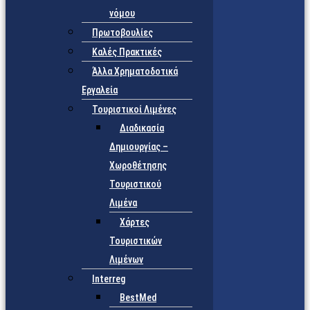
νόμου
Πρωτοβουλίες
Καλές Πρακτικές
Άλλα Χρηματοδοτικά
Εργαλεία
Τουριστικοί Λιμένες
Διαδικασία
Δημιουργίας –
Χωροθέτησης
Τουριστικού
Λιμένα
Χάρτες
Τουριστικών
Λιμένων
Interreg
BestMed