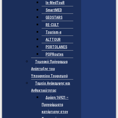
In-MedTouR
SmartMED
GEOSTARS
RE-CULT
Tourism-e
ALTTOUR
PORTOLANES
POPRoutes
Τομεακό Πρόγραμμα
Ανάπτυξης του
Υπουργείου Τουρισμού
Ταμείο Ανάκαμψης και
Ανθεκτικότητας
Δράση 16921 –
Προγράμματα
κατάρτισης στον