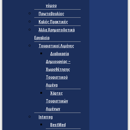
νόμου
Πρωτοβουλίες
Καλές Πρακτικές
Άλλα Χρηματοδοτικά
Εργαλεία
Τουριστικοί Λιμένες
Διαδικασία
Δημιουργίας –
Χωροθέτησης
Τουριστικού
Λιμένα
Χάρτες
Τουριστικών
Λιμένων
Interreg
BestMed