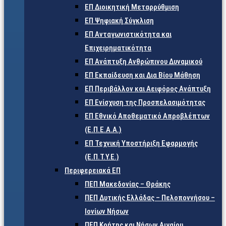
ΕΠ Διοικητική Μεταρρύθμιση
ΕΠ Ψηφιακή Σύγκλιση
ΕΠ Ανταγωνιστικότητα και
Επιχειρηματικότητα
ΕΠ Ανάπτυξη Ανθρώπινου Δυναμικού
ΕΠ Εκπαίδευση και Δια Βίου Μάθηση
ΕΠ Περιβάλλον και Αειφόρος Ανάπτυξη
ΕΠ Ενίσχυση της Προσπελασιμότητας
ΕΠ Εθνικό Αποθεματικό Απροβλέπτων
(Ε.Π.Ε.Α.Α.)
ΕΠ Τεχνική Υποστήριξη Εφαρμογής
(Ε.Π.Τ.Υ.Ε.)
Περιφερειακά ΕΠ
ΠΕΠ Μακεδονίας – Θράκης
ΠΕΠ Δυτικής Ελλάδας – Πελοποννήσου –
Ιονίων Νήσων
ΠΕΠ Κρήτης και Νήσων Αιγαίου