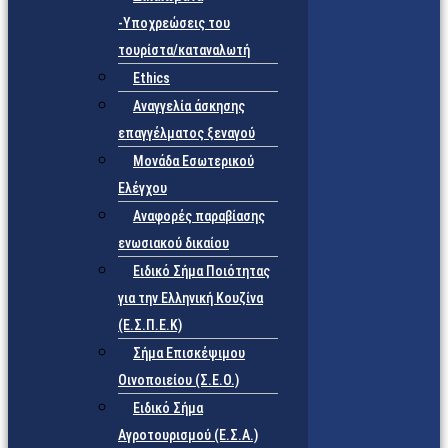
-Υποχρεώσεις του
τουρίστα/καταναλωτή
Ethics
Αναγγελία άσκησης
επαγγέλματος ξεναγού
Μονάδα Εσωτερικού
Ελέγχου
Αναφορές παραβίασης
ενωσιακού δικαίου
Ειδικό Σήμα Ποιότητας
για την Ελληνική Κουζίνα
(Ε.Σ.Π.Ε.Κ)
Σήμα Επισκέψιμου
Οινοποιείου (Σ.Ε.Ο.)
Ειδικό Σήμα
Αγροτουρισμού (Ε.Σ.Α.)