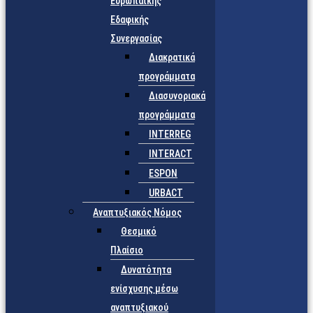
Ευρωπαϊκής
Εδαφικής
Συνεργασίας
Διακρατικά
προγράμματα
Διασυνοριακά
προγράμματα
INTERREG
INTERACT
ESPON
URBACT
Αναπτυξιακός Νόμος
Θεσμικό
Πλαίσιο
Δυνατότητα
ενίσχυσης μέσω
αναπτυξιακού