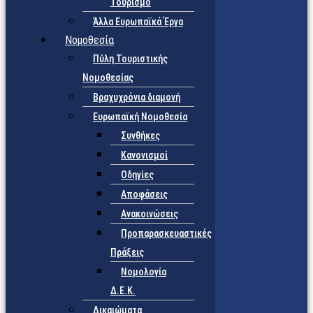
Τουρισμό
Άλλα Ευρωπαϊκά Έργα
Νομοθεσία
Πύλη Τουριστικής
Νομοθεσίας
Βραχυχρόνια διαμονή
Ευρωπαϊκή Νομοθεσία
Συνθήκες
Κανονισμοί
Οδηγίες
Αποφάσεις
Ανακοινώσεις
Προπαρασκευαστικές
Πράξεις
Νομολογία
Δ.Ε.Κ.
Δικαιώματα