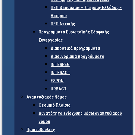
ΠΕΠ Θεσσαλίας – Στερεάς Ελλάδας –
Ηπείρου
ΠΕΠ Αττικής
Προγράμματα Ευρωπαϊκής Εδαφικής
Συνεργασίας
Διακρατικά προγράμματα
Διασυνοριακά προγράμματα
INTERREG
INTERACT
ESPON
URBACT
Αναπτυξιακός Νόμος
Θεσμικό Πλαίσιο
Δυνατότητα ενίσχυσης μέσω αναπτυξιακού
νόμου
Πρωτοβουλίες