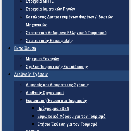
Στοιχεία ΜΗΤΕ
Στοιχεία Ιαματικών Πηγών
Κατάλογος Διαπιστευμένων Φορέων / Ιδιωτών
Μηχανικών
Στατιστικά Δεδομένα Ελληνικού Τουρισμού
Στατιστικός Επικεφαλής
Εκπαίδευση
Μητρώο Ξεναγών
Σχολές Τουριστικής Εκπαίδευσης
Διεθνείς Σχέσεις
Διμερείς και Διακρατικές Σχέσεις
Διεθνείς Οργανισμοί
Ευρωπαϊκή Ένωση και Τουρισμός
Πρόγραμμα EDEN
Ευρωπαϊκό Φόρουμ για τον Τουρισμό
Ετήσια Έκθεση για τον Τουρισμό