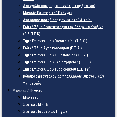
Αναγγελία άσκησης επαγγέλματος ξεναγού
Μονάδα Εσωτερικού Ελέγχου
Αναφορές παραβίασης ενωσιακού δικαίου
Ειδικό Σήμα Ποιότητας για την Ελληνική Κουζίνα
(Ε.Σ.Π.Ε.Κ)
Σήμα Επισκέψιμου Οινοποιείου (Σ.Ε.Ο.)
Ειδικό Σήμα Αγροτουρισμού (Ε.Σ.Α.)
Σήμα Επισκέψιμου Ζυθοποιείου (Σ.Ε.Ζ.)
Σήμα Επισκέψιμου Ελαιοτριβείου (Σ.Ε.Ε.)
Σήμα Επισκέψιμου Τυροκομείου (Σ.Ε.TY.)
Κώδικας Δεοντολογίας Υπαλλήλων Οικονομικών
Υπηρεσιών
Μελέτες / Πίνακες
Μελέτες
Στοιχεία ΜΗΤΕ
Στοιχεία Ιαματικών Πηγών