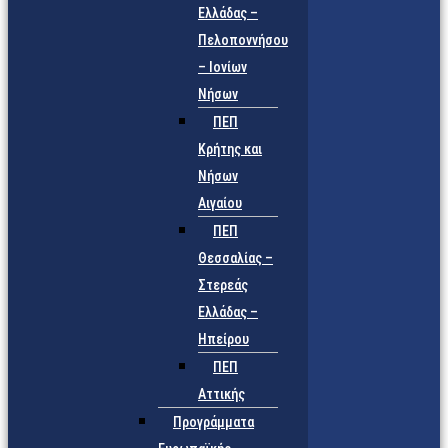
Ελλάδας –
Πελοποννήσου
– Ιονίων
Νήσων
ΠΕΠ
Κρήτης και
Νήσων
Αιγαίου
ΠΕΠ
Θεσσαλίας –
Στερεάς
Ελλάδας –
Ηπείρου
ΠΕΠ
Αττικής
Προγράμματα