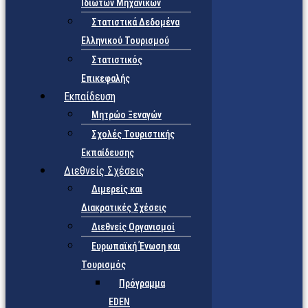
Ιδιωτών Μηχανικών
Στατιστικά Δεδομένα
Ελληνικού Τουρισμού
Στατιστικός
Επικεφαλής
Εκπαίδευση
Μητρώο Ξεναγών
Σχολές Τουριστικής
Εκπαίδευσης
Διεθνείς Σχέσεις
Διμερείς και
Διακρατικές Σχέσεις
Διεθνείς Οργανισμοί
Ευρωπαϊκή Ένωση και
Τουρισμός
Πρόγραμμα
EDEN