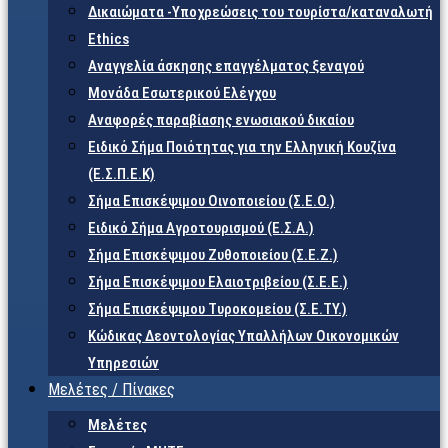
Δικαιώματα -Υποχρεώσεις του τουρίστα/καταναλωτή
Ethics
Αναγγελία άσκησης επαγγέλματος ξεναγού
Μονάδα Εσωτερικού Ελέγχου
Αναφορές παραβίασης ενωσιακού δικαίου
Ειδικό Σήμα Ποιότητας για την Ελληνική Κουζίνα
(Ε.Σ.Π.Ε.Κ)
Σήμα Επισκέψιμου Οινοποιείου (Σ.Ε.Ο.)
Ειδικό Σήμα Αγροτουρισμού (Ε.Σ.Α.)
Σήμα Επισκέψιμου Ζυθοποιείου (Σ.Ε.Ζ.)
Σήμα Επισκέψιμου Ελαιοτριβείου (Σ.Ε.Ε.)
Σήμα Επισκέψιμου Τυροκομείου (Σ.Ε.TY.)
Κώδικας Δεοντολογίας Υπαλλήλων Οικονομικών
Υπηρεσιών
Μελέτες / Πίνακες
Μελέτες