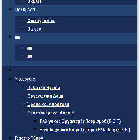
BREXIT
Πολυμέσα
Φωτογραφίες
Βίντεο
Υπουργείο
Πολιτική Ηγεσία
Οργανωτική Δομή
Όραμα και Αποστολή
Εποπτευόμενοι Φορείς
Eλληνικός Οργανισμός Τουρισμού (Ε.Ο.Τ)
Ξενοδοχειακό Επιμελητήριο Ελλάδος (Ξ.Ε.Ε.)
Γραφείο Τύπου