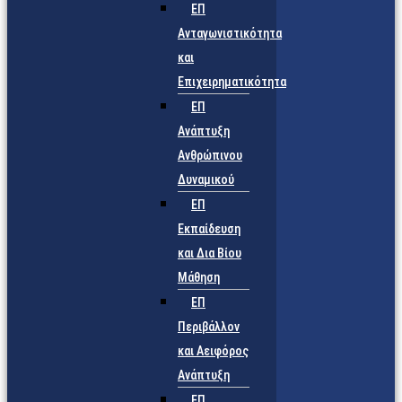
ΕΠ
Ανταγωνιστικότητα
και
Επιχειρηματικότητα
ΕΠ
Ανάπτυξη
Ανθρώπινου
Δυναμικού
ΕΠ
Εκπαίδευση
και Δια Βίου
Μάθηση
ΕΠ
Περιβάλλον
και Αειφόρος
Ανάπτυξη
ΕΠ