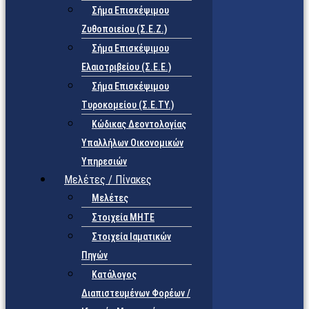
Σήμα Επισκέψιμου
Ζυθοποιείου (Σ.Ε.Ζ.)
Σήμα Επισκέψιμου
Ελαιοτριβείου (Σ.Ε.Ε.)
Σήμα Επισκέψιμου
Τυροκομείου (Σ.Ε.TY.)
Κώδικας Δεοντολογίας
Υπαλλήλων Οικονομικών
Υπηρεσιών
Μελέτες / Πίνακες
Μελέτες
Στοιχεία ΜΗΤΕ
Στοιχεία Ιαματικών
Πηγών
Κατάλογος
Διαπιστευμένων Φορέων /