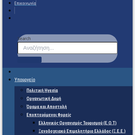
Επικοινωνία
Search
Υπουργείο
Πολιτική Ηγεσία
Οργανωτική Δομή
Όραμα και Αποστολή
Εποπτευόμενοι Φορείς
Eλληνικός Οργανισμός Τουρισμού (Ε.Ο.Τ)
Ξενοδοχειακό Επιμελητήριο Ελλάδος (Ξ.Ε.Ε.)