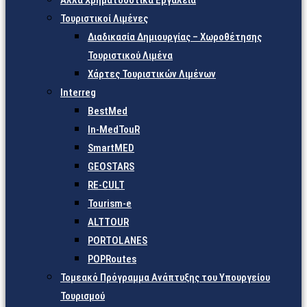
Άλλα Χρηματοδοτικά Εργαλεία
Τουριστικοί Λιμένες
Διαδικασία Δημιουργίας – Χωροθέτησης
Τουριστικού Λιμένα
Χάρτες Τουριστικών Λιμένων
Interreg
BestMed
In-MedTouR
SmartMED
GEOSTARS
RE-CULT
Tourism-e
ALTTOUR
PORTOLANES
POPRoutes
Τομεακό Πρόγραμμα Ανάπτυξης του Υπουργείου
Τουρισμού