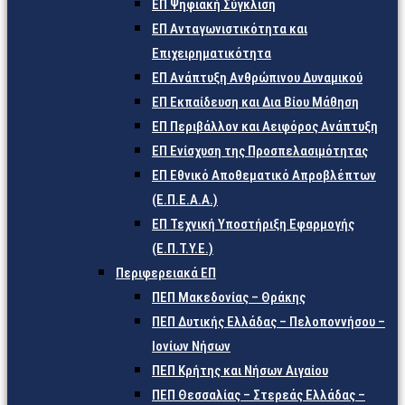
ΕΠ Ψηφιακή Σύγκλιση
ΕΠ Ανταγωνιστικότητα και
Επιχειρηματικότητα
ΕΠ Ανάπτυξη Ανθρώπινου Δυναμικού
ΕΠ Εκπαίδευση και Δια Βίου Μάθηση
ΕΠ Περιβάλλον και Αειφόρος Ανάπτυξη
ΕΠ Ενίσχυση της Προσπελασιμότητας
ΕΠ Εθνικό Αποθεματικό Απροβλέπτων
(Ε.Π.Ε.Α.Α.)
ΕΠ Τεχνική Υποστήριξη Εφαρμογής
(Ε.Π.Τ.Υ.Ε.)
Περιφερειακά ΕΠ
ΠΕΠ Μακεδονίας – Θράκης
ΠΕΠ Δυτικής Ελλάδας – Πελοποννήσου –
Ιονίων Νήσων
ΠΕΠ Κρήτης και Νήσων Αιγαίου
ΠΕΠ Θεσσαλίας – Στερεάς Ελλάδας –