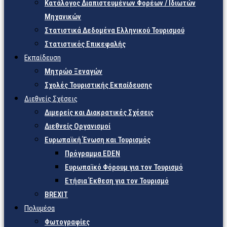
Κατάλογος Διαπιστευμένων Φορέων / Ιδιωτών
Μηχανικών
Στατιστικά Δεδομένα Ελληνικού Τουρισμού
Στατιστικός Επικεφαλής
Εκπαίδευση
Μητρώο Ξεναγών
Σχολές Τουριστικής Εκπαίδευσης
Διεθνείς Σχέσεις
Διμερείς και Διακρατικές Σχέσεις
Διεθνείς Οργανισμοί
Ευρωπαϊκή Ένωση και Τουρισμός
Πρόγραμμα EDEN
Ευρωπαϊκό Φόρουμ για τον Τουρισμό
Ετήσια Έκθεση για τον Τουρισμό
BREXIT
Πολυμέσα
Φωτογραφίες