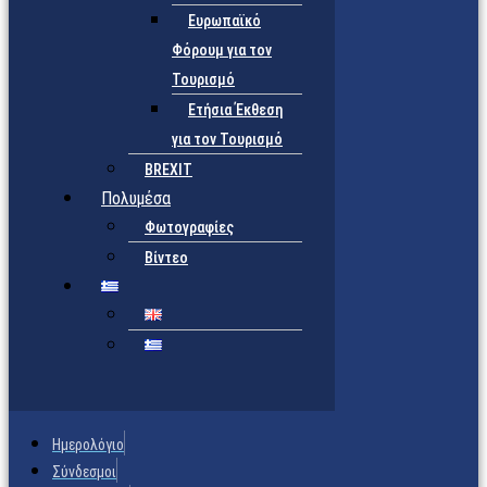
Ευρωπαϊκό
Φόρουμ για τον
Τουρισμό
Ετήσια Έκθεση
για τον Τουρισμό
BREXIT
Πολυμέσα
Φωτογραφίες
Βίντεο
Ημερολόγιο
Σύνδεσμοι