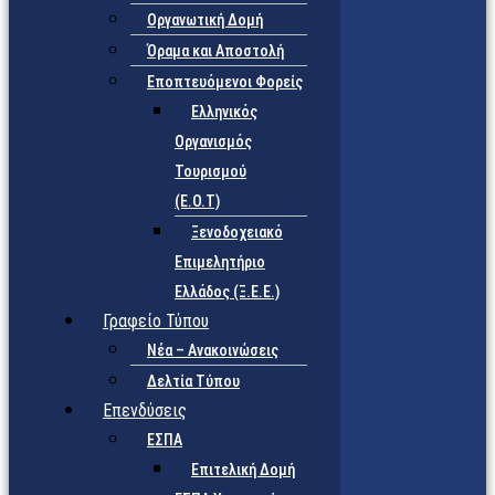
Οργανωτική Δομή
Όραμα και Αποστολή
Εποπτευόμενοι Φορείς
Eλληνικός
Οργανισμός
Τουρισμού
(Ε.Ο.Τ)
Ξενοδοχειακό
Επιμελητήριο
Ελλάδος (Ξ.Ε.Ε.)
Γραφείο Τύπου
Νέα – Ανακοινώσεις
Δελτία Τύπου
Επενδύσεις
ΕΣΠΑ
Επιτελική Δομή