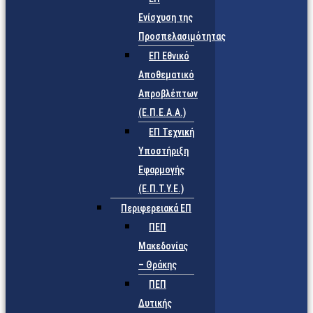
Ενίσχυση της
Προσπελασιμότητας
ΕΠ Εθνικό
Αποθεματικό
Απροβλέπτων
(Ε.Π.Ε.Α.Α.)
ΕΠ Τεχνική
Υποστήριξη
Εφαρμογής
(Ε.Π.Τ.Υ.Ε.)
Περιφερειακά ΕΠ
ΠΕΠ
Μακεδονίας
– Θράκης
ΠΕΠ
Δυτικής