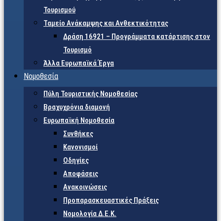
Τουρισμού
Ταμείο Ανάκαμψης και Ανθεκτικότητας
Δράση 16921 – Προγράμματα κατάρτισης στον
Τουρισμό
Άλλα Ευρωπαϊκά Έργα
Νομοθεσία
Πύλη Τουριστικής Νομοθεσίας
Βραχυχρόνια διαμονή
Ευρωπαϊκή Νομοθεσία
Συνθήκες
Κανονισμοί
Οδηγίες
Αποφάσεις
Ανακοινώσεις
Προπαρασκευαστικές Πράξεις
Νομολογία Δ.Ε.Κ.