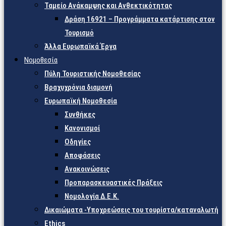
Ταμείο Ανάκαμψης και Ανθεκτικότητας
Δράση 16921 – Προγράμματα κατάρτισης στον
Τουρισμό
Άλλα Ευρωπαϊκά Έργα
Νομοθεσία
Πύλη Τουριστικής Νομοθεσίας
Βραχυχρόνια διαμονή
Ευρωπαϊκή Νομοθεσία
Συνθήκες
Κανονισμοί
Οδηγίες
Αποφάσεις
Ανακοινώσεις
Προπαρασκευαστικές Πράξεις
Νομολογία Δ.Ε.Κ.
Δικαιώματα -Υποχρεώσεις του τουρίστα/καταναλωτή
Ethics