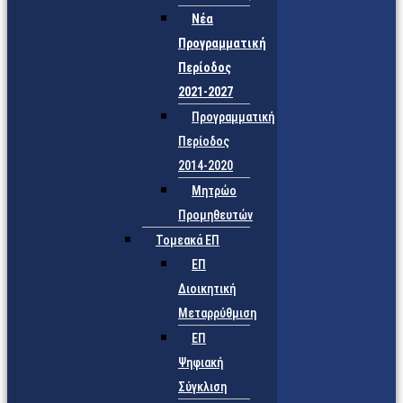
Νέα
Προγραμματική
Περίοδος
2021-2027
Προγραμματική
Περίοδος
2014-2020
Μητρώο
Προμηθευτών
Τομεακά ΕΠ
ΕΠ
Διοικητική
Μεταρρύθμιση
ΕΠ
Ψηφιακή
Σύγκλιση