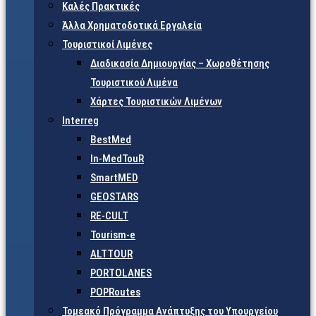
Καλές Πρακτικές
Άλλα Χρηματοδοτικά Εργαλεία
Τουριστικοί Λιμένες
Διαδικασία Δημιουργίας – Χωροθέτησης
Τουριστικού Λιμένα
Χάρτες Τουριστικών Λιμένων
Interreg
BestMed
In-MedTouR
SmartMED
GEOSTARS
RE-CULT
Tourism-e
ALTTOUR
PORTOLANES
POPRoutes
Τομεακό Πρόγραμμα Ανάπτυξης του Υπουργείου