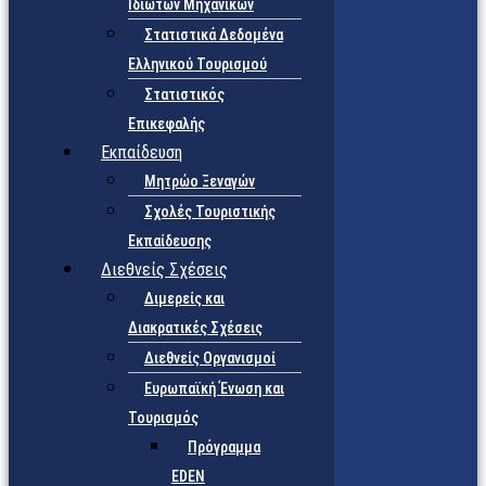
Ιδιωτών Μηχανικών
Στατιστικά Δεδομένα
Ελληνικού Τουρισμού
Στατιστικός
Επικεφαλής
Εκπαίδευση
Μητρώο Ξεναγών
Σχολές Τουριστικής
Εκπαίδευσης
Διεθνείς Σχέσεις
Διμερείς και
Διακρατικές Σχέσεις
Διεθνείς Οργανισμοί
Ευρωπαϊκή Ένωση και
Τουρισμός
Πρόγραμμα
EDEN