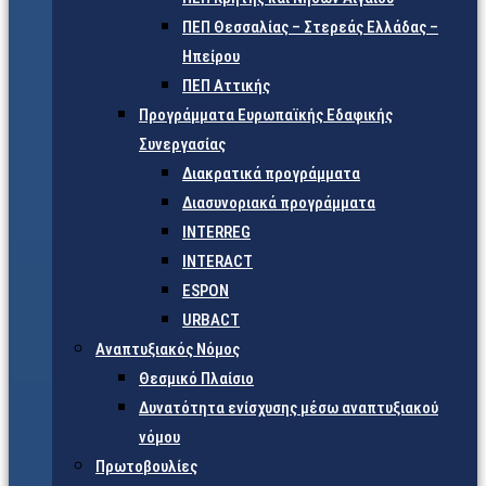
ΠΕΠ Θεσσαλίας – Στερεάς Ελλάδας –
Ηπείρου
ΠΕΠ Αττικής
Προγράμματα Ευρωπαϊκής Εδαφικής
Συνεργασίας
Διακρατικά προγράμματα
Διασυνοριακά προγράμματα
INTERREG
INTERACT
ESPON
URBACT
Αναπτυξιακός Νόμος
Θεσμικό Πλαίσιο
Δυνατότητα ενίσχυσης μέσω αναπτυξιακού
νόμου
Πρωτοβουλίες