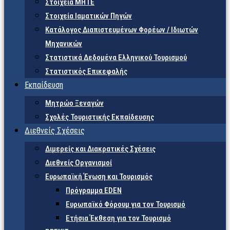
Στοιχεία ΜΗΤΕ
Στοιχεία Ιαματικών Πηγών
Κατάλογος Διαπιστευμένων Φορέων / Ιδιωτών
Μηχανικών
Στατιστικά Δεδομένα Ελληνικού Τουρισμού
Στατιστικός Επικεφαλής
Εκπαίδευση
Μητρώο Ξεναγών
Σχολές Τουριστικής Εκπαίδευσης
Διεθνείς Σχέσεις
Διμερείς και Διακρατικές Σχέσεις
Διεθνείς Οργανισμοί
Ευρωπαϊκή Ένωση και Τουρισμός
Πρόγραμμα EDEN
Ευρωπαϊκό Φόρουμ για τον Τουρισμό
Ετήσια Έκθεση για τον Τουρισμό