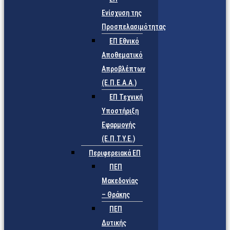
Ενίσχυση της
Προσπελασιμότητας
ΕΠ Εθνικό
Αποθεματικό
Απροβλέπτων
(Ε.Π.Ε.Α.Α.)
ΕΠ Τεχνική
Υποστήριξη
Εφαρμογής
(Ε.Π.Τ.Υ.Ε.)
Περιφερειακά ΕΠ
ΠΕΠ
Μακεδονίας
– Θράκης
ΠΕΠ
Δυτικής