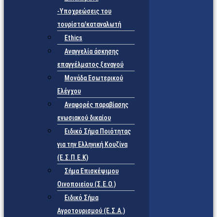
-Υποχρεώσεις του
τουρίστα/καταναλωτή
Ethics
Αναγγελία άσκησης
επαγγέλματος ξεναγού
Μονάδα Εσωτερικού
Ελέγχου
Αναφορές παραβίασης
ενωσιακού δικαίου
Ειδικό Σήμα Ποιότητας
για την Ελληνική Κουζίνα
(Ε.Σ.Π.Ε.Κ)
Σήμα Επισκέψιμου
Οινοποιείου (Σ.Ε.Ο.)
Ειδικό Σήμα
Αγροτουρισμού (Ε.Σ.Α.)