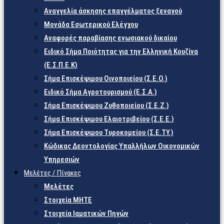
Αναγγελία άσκησης επαγγέλματος ξεναγού
Μονάδα Εσωτερικού Ελέγχου
Αναφορές παραβίασης ενωσιακού δικαίου
Ειδικό Σήμα Ποιότητας για την Ελληνική Κουζίνα
(Ε.Σ.Π.Ε.Κ)
Σήμα Επισκέψιμου Οινοποιείου (Σ.Ε.Ο.)
Ειδικό Σήμα Αγροτουρισμού (Ε.Σ.Α.)
Σήμα Επισκέψιμου Ζυθοποιείου (Σ.Ε.Ζ.)
Σήμα Επισκέψιμου Ελαιοτριβείου (Σ.Ε.Ε.)
Σήμα Επισκέψιμου Τυροκομείου (Σ.Ε.TY.)
Κώδικας Δεοντολογίας Υπαλλήλων Οικονομικών
Υπηρεσιών
Μελέτες / Πίνακες
Μελέτες
Στοιχεία ΜΗΤΕ
Στοιχεία Ιαματικών Πηγών