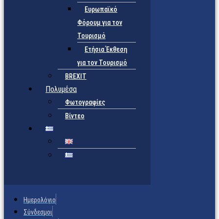
Ευρωπαϊκό
Φόρουμ για τον
Τουρισμό
Ετήσια Έκθεση
για τον Τουρισμό
BREXIT
Πολυμέσα
Φωτογραφίες
Βίντεο
Ημερολόγιο
Σύνδεσμοι