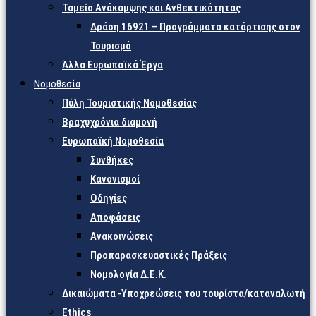
Ταμείο Ανάκαμψης και Ανθεκτικότητας
Δράση 16921 – Προγράμματα κατάρτισης στον
Τουρισμό
Άλλα Ευρωπαϊκά Έργα
Νομοθεσία
Πύλη Τουριστικής Νομοθεσίας
Βραχυχρόνια διαμονή
Ευρωπαϊκή Νομοθεσία
Συνθήκες
Κανονισμοί
Οδηγίες
Αποφάσεις
Ανακοινώσεις
Προπαρασκευαστικές Πράξεις
Νομολογία Δ.Ε.Κ.
Δικαιώματα -Υποχρεώσεις του τουρίστα/καταναλωτή
Ethics