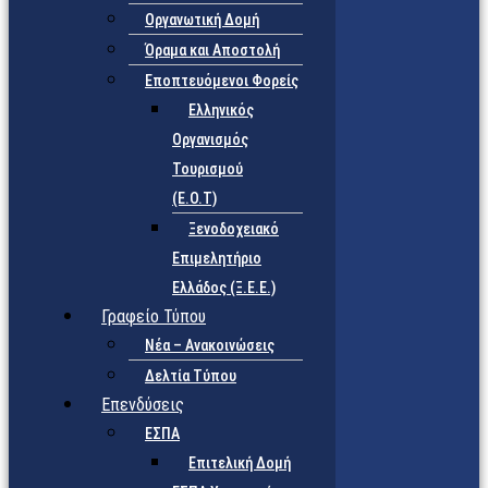
Οργανωτική Δομή
Όραμα και Αποστολή
Εποπτευόμενοι Φορείς
Eλληνικός
Οργανισμός
Τουρισμού
(Ε.Ο.Τ)
Ξενοδοχειακό
Επιμελητήριο
Ελλάδος (Ξ.Ε.Ε.)
Γραφείο Τύπου
Νέα – Ανακοινώσεις
Δελτία Τύπου
Επενδύσεις
ΕΣΠΑ
Επιτελική Δομή