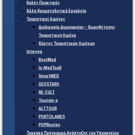
Καλές Πρακτικές
Άλλα Χρηματοδοτικά Εργαλεία
Τουριστικοί Λιμένες
Διαδικασία Δημιουργίας – Χωροθέτησης
Τουριστικού Λιμένα
Χάρτες Τουριστικών Λιμένων
Interreg
BestMed
In-MedTouR
SmartMED
GEOSTARS
RE-CULT
Tourism-e
ALTTOUR
PORTOLANES
POPRoutes
Τομεακό Πρόγραμμα Ανάπτυξης του Υπουργείου