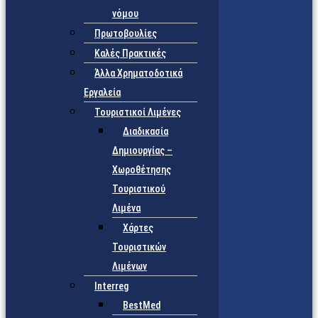
νόμου
Πρωτοβουλίες
Καλές Πρακτικές
Άλλα Χρηματοδοτικά
Εργαλεία
Τουριστικοί Λιμένες
Διαδικασία
Δημιουργίας –
Χωροθέτησης
Τουριστικού
Λιμένα
Χάρτες
Τουριστικών
Λιμένων
Interreg
BestMed