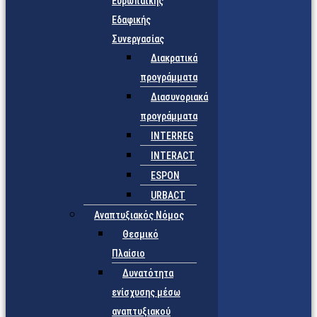
Ευρωπαϊκής
Εδαφικής
Συνεργασίας
Διακρατικά
προγράμματα
Διασυνοριακά
προγράμματα
INTERREG
INTERACT
ESPON
URBACT
Αναπτυξιακός Νόμος
Θεσμικό
Πλαίσιο
Δυνατότητα
ενίσχυσης μέσω
αναπτυξιακού