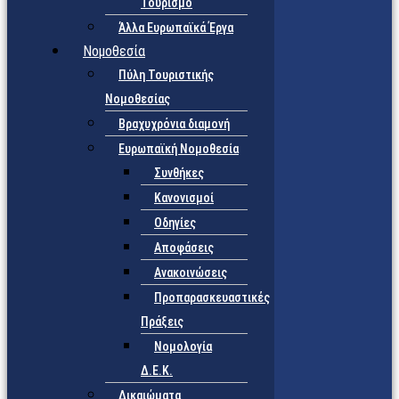
Τουρισμό
Άλλα Ευρωπαϊκά Έργα
Νομοθεσία
Πύλη Τουριστικής
Νομοθεσίας
Βραχυχρόνια διαμονή
Ευρωπαϊκή Νομοθεσία
Συνθήκες
Κανονισμοί
Οδηγίες
Αποφάσεις
Ανακοινώσεις
Προπαρασκευαστικές
Πράξεις
Νομολογία
Δ.Ε.Κ.
Δικαιώματα