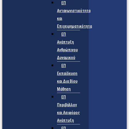
ΕΠ
Ανταγωνιστικότητα
και
Επιχειρηματικότητα
ΕΠ
Ανάπτυξη
Ανθρώπινου
Δυναμικού
ΕΠ
Εκπαίδευση
και Δια Βίου
Μάθηση
ΕΠ
Περιβάλλον
και Αειφόρος
Ανάπτυξη
ΕΠ