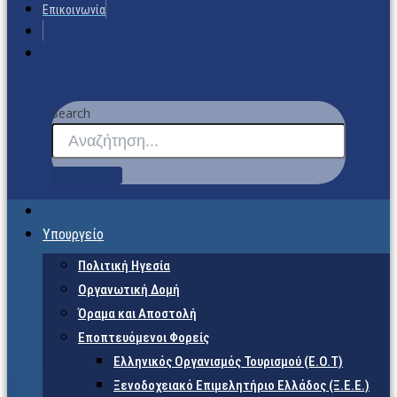
Επικοινωνία
Search
Υπουργείο
Πολιτική Ηγεσία
Οργανωτική Δομή
Όραμα και Αποστολή
Εποπτευόμενοι Φορείς
Eλληνικός Οργανισμός Τουρισμού (Ε.Ο.Τ)
Ξενοδοχειακό Επιμελητήριο Ελλάδος (Ξ.Ε.Ε.)