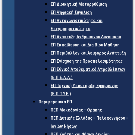
ΕΠ Διοικητική Μεταρρύθμιση
ΕΠ Ψηφιακή Σύγκλιση
ΕΠ Ανταγωνιστικότητα και
Επιχειρηματικότητα
ΕΠ Ανάπτυξη Ανθρώπινου Δυναμικού
ΕΠ Εκπαίδευση και Δια Βίου Μάθηση
ΕΠ Περιβάλλον και Αειφόρος Ανάπτυξη
ΕΠ Ενίσχυση της Προσπελασιμότητας
ΕΠ Εθνικό Αποθεματικό Απροβλέπτων
(Ε.Π.Ε.Α.Α.)
ΕΠ Τεχνική Υποστήριξη Εφαρμογής
(Ε.Π.Τ.Υ.Ε.)
Περιφερειακά ΕΠ
ΠΕΠ Μακεδονίας – Θράκης
ΠΕΠ Δυτικής Ελλάδας – Πελοποννήσου –
Ιονίων Νήσων
ΠΕΠ Κρήτης και Νήσων Αιγαίου