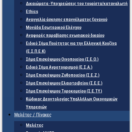
Δικαιώματα -Υποχρεώσεις του τουρίστα/καταναλωτή
Ethics
Αναγγελία άσκησης επαγγέλματος ξεναγού
Μονάδα Εσωτερικού Ελέγχου
Αναφορές παραβίασης ενωσιακού δικαίου
Ειδικό Σήμα Ποιότητας για την Ελληνική Κουζίνα
(Ε.Σ.Π.Ε.Κ)
Σήμα Επισκέψιμου Οινοποιείου (Σ.Ε.Ο.)
Ειδικό Σήμα Αγροτουρισμού (Ε.Σ.Α.)
Σήμα Επισκέψιμου Ζυθοποιείου (Σ.Ε.Ζ.)
Σήμα Επισκέψιμου Ελαιοτριβείου (Σ.Ε.Ε.)
Σήμα Επισκέψιμου Τυροκομείου (Σ.Ε.TY.)
Κώδικας Δεοντολογίας Υπαλλήλων Οικονομικών
Υπηρεσιών
Μελέτες / Πίνακες
Μελέτες