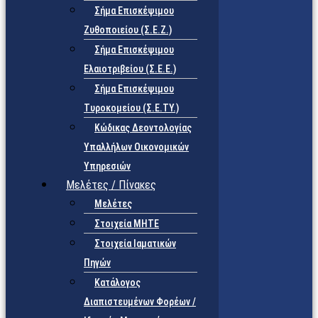
Σήμα Επισκέψιμου
Ζυθοποιείου (Σ.Ε.Ζ.)
Σήμα Επισκέψιμου
Ελαιοτριβείου (Σ.Ε.Ε.)
Σήμα Επισκέψιμου
Τυροκομείου (Σ.Ε.TY.)
Κώδικας Δεοντολογίας
Υπαλλήλων Οικονομικών
Υπηρεσιών
Μελέτες / Πίνακες
Μελέτες
Στοιχεία ΜΗΤΕ
Στοιχεία Ιαματικών
Πηγών
Κατάλογος
Διαπιστευμένων Φορέων /