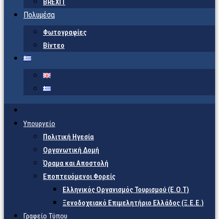
BREXIT
Πολυμέσα
Φωτογραφίες
Βίντεο
Υπουργείο
Πολιτική Ηγεσία
Οργανωτική Δομή
Όραμα και Αποστολή
Εποπτευόμενοι Φορείς
Eλληνικός Οργανισμός Τουρισμού (Ε.Ο.Τ)
Ξενοδοχειακό Επιμελητήριο Ελλάδος (Ξ.Ε.Ε.)
Γραφείο Τύπου