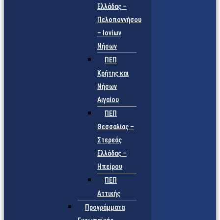
Ελλάδας –
Πελοποννήσου
– Ιονίων
Νήσων
ΠΕΠ
Κρήτης και
Νήσων
Αιγαίου
ΠΕΠ
Θεσσαλίας –
Στερεάς
Ελλάδας –
Ηπείρου
ΠΕΠ
Αττικής
Προγράμματα