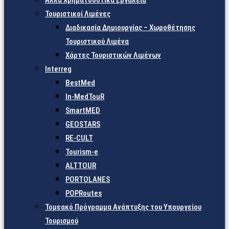
Άλλα Χρηματοδοτικά Εργαλεία
Τουριστικοί Λιμένες
Διαδικασία Δημιουργίας – Χωροθέτησης
Τουριστικού Λιμένα
Χάρτες Τουριστικών Λιμένων
Interreg
BestMed
In-MedTouR
SmartMED
GEOSTARS
RE-CULT
Tourism-e
ALTTOUR
PORTOLANES
POPRoutes
Τομεακό Πρόγραμμα Ανάπτυξης του Υπουργείου
Τουρισμού