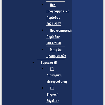
Νέα
Προγραμματική
Περίοδος
2021-2027
Προγραμματική
Περίοδος
2014-2020
Μητρώο
Προμηθευτών
Τομεακά ΕΠ
ΕΠ
Διοικητική
Μεταρρύθμιση
ΕΠ
Ψηφιακή
Σύγκλιση