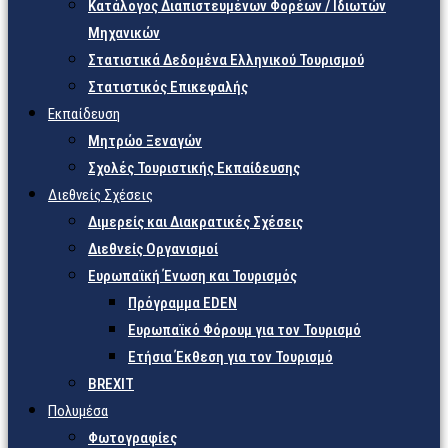
Κατάλογος Διαπιστευμένων Φορέων / Ιδιωτών
Μηχανικών
Στατιστικά Δεδομένα Ελληνικού Τουρισμού
Στατιστικός Επικεφαλής
Εκπαίδευση
Μητρώο Ξεναγών
Σχολές Τουριστικής Εκπαίδευσης
Διεθνείς Σχέσεις
Διμερείς και Διακρατικές Σχέσεις
Διεθνείς Οργανισμοί
Ευρωπαϊκή Ένωση και Τουρισμός
Πρόγραμμα EDEN
Ευρωπαϊκό Φόρουμ για τον Τουρισμό
Ετήσια Έκθεση για τον Τουρισμό
BREXIT
Πολυμέσα
Φωτογραφίες