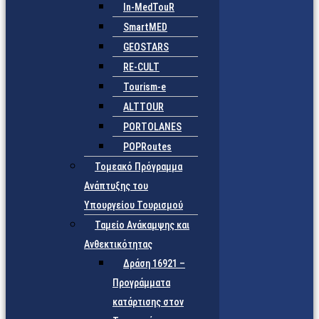
In-MedTouR
SmartMED
GEOSTARS
RE-CULT
Tourism-e
ALTTOUR
PORTOLANES
POPRoutes
Τομεακό Πρόγραμμα
Ανάπτυξης του
Υπουργείου Τουρισμού
Ταμείο Ανάκαμψης και
Ανθεκτικότητας
Δράση 16921 –
Προγράμματα
κατάρτισης στον