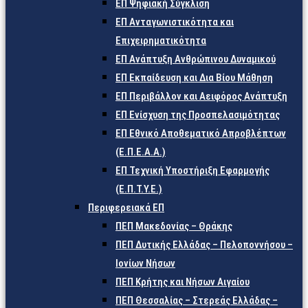
ΕΠ Ψηφιακή Σύγκλιση
ΕΠ Ανταγωνιστικότητα και
Επιχειρηματικότητα
ΕΠ Ανάπτυξη Ανθρώπινου Δυναμικού
ΕΠ Εκπαίδευση και Δια Βίου Μάθηση
ΕΠ Περιβάλλον και Αειφόρος Ανάπτυξη
ΕΠ Ενίσχυση της Προσπελασιμότητας
ΕΠ Εθνικό Αποθεματικό Απροβλέπτων
(Ε.Π.Ε.Α.Α.)
ΕΠ Τεχνική Υποστήριξη Εφαρμογής
(Ε.Π.Τ.Υ.Ε.)
Περιφερειακά ΕΠ
ΠΕΠ Μακεδονίας – Θράκης
ΠΕΠ Δυτικής Ελλάδας – Πελοποννήσου –
Ιονίων Νήσων
ΠΕΠ Κρήτης και Νήσων Αιγαίου
ΠΕΠ Θεσσαλίας – Στερεάς Ελλάδας –