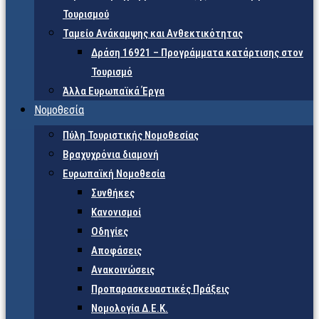
Τουρισμού
Ταμείο Ανάκαμψης και Ανθεκτικότητας
Δράση 16921 – Προγράμματα κατάρτισης στον
Τουρισμό
Άλλα Ευρωπαϊκά Έργα
Νομοθεσία
Πύλη Τουριστικής Νομοθεσίας
Βραχυχρόνια διαμονή
Ευρωπαϊκή Νομοθεσία
Συνθήκες
Κανονισμοί
Οδηγίες
Αποφάσεις
Ανακοινώσεις
Προπαρασκευαστικές Πράξεις
Νομολογία Δ.Ε.Κ.