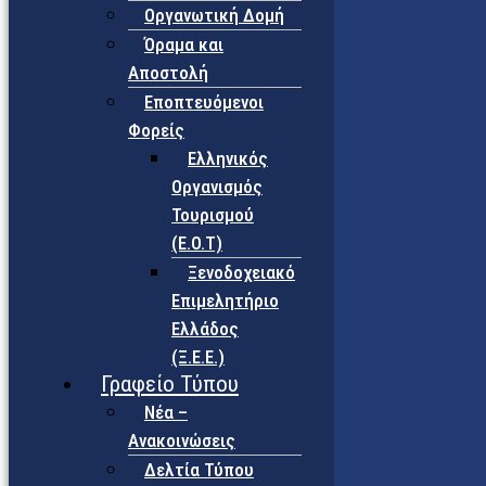
Οργανωτική Δομή
Όραμα και
Αποστολή
Εποπτευόμενοι
Φορείς
Eλληνικός
Οργανισμός
Τουρισμού
(Ε.Ο.Τ)
Ξενοδοχειακό
Επιμελητήριο
Ελλάδος
(Ξ.Ε.Ε.)
Γραφείο Τύπου
Νέα –
Ανακοινώσεις
Δελτία Τύπου