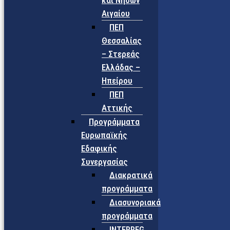
και Νήσων
Αιγαίου
ΠΕΠ
Θεσσαλίας
– Στερεάς
Ελλάδας –
Ηπείρου
ΠΕΠ
Αττικής
Προγράμματα
Ευρωπαϊκής
Εδαφικής
Συνεργασίας
Διακρατικά
προγράμματα
Διασυνοριακά
προγράμματα
INTERREG