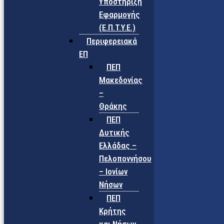
Υποστήριξη
Εφαρμογής
(Ε.Π.Τ.Υ.Ε.)
Περιφερειακά
ΕΠ
ΠΕΠ
Μακεδονίας
–
Θράκης
ΠΕΠ
Δυτικής
Ελλάδας –
Πελοποννήσου
– Ιονίων
Νήσων
ΠΕΠ
Κρήτης