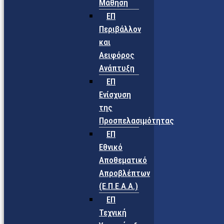
Μάθηση
ΕΠ
Περιβάλλον
και
Αειφόρος
Ανάπτυξη
ΕΠ
Ενίσχυση
της
Προσπελασιμότητας
ΕΠ
Εθνικό
Αποθεματικό
Απροβλέπτων
(Ε.Π.Ε.Α.Α.)
ΕΠ
Τεχνική